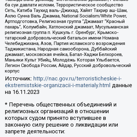
ба суи давлати исломи, Террористическое сообщество
Сеть, Катиба Таухид валь-Джихад, Хайят Тахрир аш-Шам,
Ахлю Сунна Валь Джамаа, National Socialism/White Power,
Артподготовка, Религиозная группа “Джамаат “Красный
пахарь”, Колумбайн, Хатлонский джамаат, Мусульманская
религиозная группа п. Кушкуль г. Оренбург, Крымско-
татарский добровольческий батальон имени Номана
Челебиджихана, Азов, Партия исламского возрождения
Таджикистана, Народная самооборона, Дуббайский
джамаат, московская ячейка, Батал-Хаджи Белхороев,
Маньяки Культ Убийц, Молодёжь Которая Улыбается,
Легион Свобода России, Айдар, Русский добровольческий
корпус
Источник:
http://nac.gov.ru/terroristicheskie-i-
ekstremistskie-organizacii-i-materialy.html
данные
на
16.11.2023
* Перечень общественных объединений и
религиозных организаций в отношении
которых судом принято вступившее в
законную силу решение о ликвидации или
запрете деятельности: