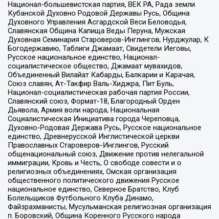
Национал-большевистская партия, ВЕК РА, Рада земли
Кубанской Духовно Родовой Державы Русь, Община
Духовного Управления Асгардской Веси Беловодья,
Славянская Община Капища Веды Перуна, Мужская
Духовная Семинария Староверов-Инглингов, Нурджулар, К
Богодержавию, Таблиги Джамаат, Свидетели Иеговы,
Русское национальное единство, Национал-
социалистическое общество, Джамаат мувахидов,
Объединенный Вилайат Кабарды, Балкарии и Карачая,
Союз славян, Ат-Такфир Валь-Хиджра, Пит Буль,
Национал-социалистическая рабочая партия России,
Славянский союз, Формат-18, Благородный Орден
Дьявола, Армия воли народа, Национальная
Социалистическая Инициатива города Череповца,
Духовно-Родовая Держава Русь, Русское национальное
единство, Древнерусской Инглистической церкви
Православных Староверов-Инглингов, Русский
общенациональный союз, Движение против нелегальной
иммиграции, Кровь и Честь, О свободе совести и о
религиозных объединениях, Омская организация
общественного политического движения Русское
национальное единство, Северное Братство, Клуб
Болельщиков Футбольного Клуба Динамо,
Файзрахманисты, Мусульманская религиозная организация
п. Боровский, Община Коренного Русского народа