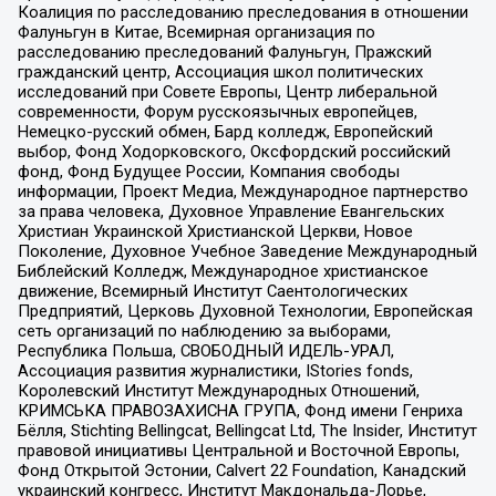
Коалиция по расследованию преследования в отношении
Фалуньгун в Китае, Всемирная организация по
расследованию преследований Фалуньгун, Пражский
гражданский центр, Ассоциация школ политических
исследований при Совете Европы, Центр либеральной
современности, Форум русскоязычных европейцев,
Немецко-русский обмен, Бард колледж, Европейский
выбор, Фонд Ходорковского, Оксфордский российский
фонд, Фонд Будущее России, Компания свободы
информации, Проект Медиа, Международное партнерство
за права человека, Духовное Управление Евангельских
Христиан Украинской Христианской Церкви, Новое
Поколение, Духовное Учебное Заведение Международный
Библейский Колледж, Международное христианское
движение, Всемирный Институт Саентологических
Предприятий, Церковь Духовной Технологии, Европейская
сеть организаций по наблюдению за выборами,
Республика Польша, СВОБОДНЫЙ ИДЕЛЬ-УРАЛ,
Ассоциация развития журналистики, IStories fonds,
Королевский Институт Международных Отношений,
КРИМСЬКА ПРАВОЗАХИСНА ГРУПА, Фонд имени Генриха
Бёлля, Stichting Bellingcat, Bellingcat Ltd, The Insider, Институт
правовой инициативы Центральной и Восточной Европы,
Фонд Открытой Эстонии, Calvert 22 Foundation, Канадский
украинский конгресс, Институт Макдональда-Лорье,