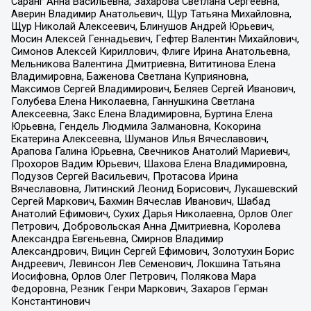
Саранг Анна Васильевна, Захарова Светлана Сергеевна,
Аверин Владимир Анатольевич, Щур Татьяна Михайловна,
Щур Николай Алексеевич, Блинушов Андрей Юрьевич,
Мосин Алексей Геннадьевич, Гефтер Валентин Михайлович,
Симонов Алексей Кириллович, Флиге Ирина Анатольевна,
Мельникова Валентина Дмитриевна, Вититинова Елена
Владимировна, Баженова Светлана Куприяновна,
Максимов Сергей Владимирович, Беляев Сергей Иванович,
Голубева Елена Николаевна, Ганнушкина Светлана
Алексеевна, Закс Елена Владимировна, Буртина Елена
Юрьевна, Гендель Людмила Залмановна, Кокорина
Екатерина Алексеевна, Шуманов Илья Вячеславович,
Арапова Галина Юрьевна, Свечников Анатолий Мариевич,
Прохоров Вадим Юрьевич, Шахова Елена Владимировна,
Подузов Сергей Васильевич, Протасова Ирина
Вячеславовна, Литинский Леонид Борисович, Лукашевский
Сергей Маркович, Бахмин Вячеслав Иванович, Шабад
Анатолий Ефимович, Сухих Дарья Николаевна, Орлов Олег
Петрович, Добровольская Анна Дмитриевна, Королева
Александра Евгеньевна, Смирнов Владимир
Александрович, Вицин Сергей Ефимович, Золотухин Борис
Андреевич, Левинсон Лев Семенович, Локшина Татьяна
Иосифовна, Орлов Олег Петрович, Полякова Мара
Федоровна, Резник Генри Маркович, Захаров Герман
Константинович