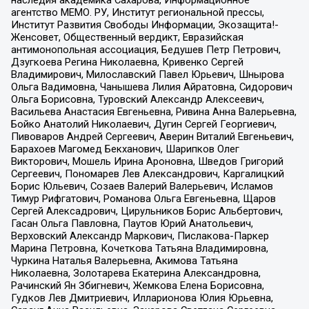
наследия академика Сахарова, Информационное
агентство МЕМО. РУ, Институт региональной прессы,
Институт Развития Свободы Информации, Экозащита!-
Женсовет, Общественный вердикт, Евразийская
антимонопольная ассоциация, Бедушев Петр Петрович,
Дзугкоева Регина Николаевна, Кривенко Сергей
Владимирович, Милославский Павел Юрьевич, Шнырова
Ольга Вадимовна, Чанышева Лилия Айратовна, Сидорович
Ольга Борисовна, Туровский Александр Алексеевич,
Васильева Анастасия Евгеньевна, Ривина Анна Валерьевна,
Бойко Анатолий Николаевич, Дугин Сергей Георгиевич,
Пивоваров Андрей Сергеевич, Аверин Виталий Евгеньевич,
Барахоев Магомед Бекханович, Шарипков Олег
Викторович, Мошель Ирина Ароновна, Шведов Григорий
Сергеевич, Пономарев Лев Александрович, Каргалицкий
Борис Юльевич, Созаев Валерий Валерьевич, Исламов
Тимур Рифгатович, Романова Ольга Евгеньевна, Щаров
Сергей Алексадрович, Цирульников Борис Альбертович,
Гасан Ольга Павловна, Паутов Юрий Анатольевич,
Верховский Александр Маркович, Пислакова-Паркер
Марина Петровна, Кочеткова Татьяна Владимировна,
Чуркина Наталья Валерьевна, Акимова Татьяна
Николаевна, Золотарева Екатерина Александровна,
Рачинский Ян Збигневич, Жемкова Елена Борисовна,
Гудков Лев Дмитриевич, Илларионова Юлия Юрьевна,