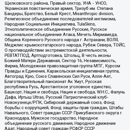
Щелковского района, Правый сектор, УНА - УНСО,
Украинская повстанческая армия, Тризуб им. Степана
Бандеры, Братство, Белый Крест, Misanthropic division,
Религиозное объединение последователей инглиизма,
Народная Социальная Инициатива, TulaSkins,
Этнополитическое объединение Русские, Русское
национальное объединение Атака, Мечеть Мирмамеда,
Община Коренного Русского народа г. Астрахани, ВОЛЯ,
Меджлис крымскотатарского народа, Рубеж Севера, ТОЙС,
О противодействии экстремистской деятельности,
РЕВТАТПОД, Артподготовка, Штольц, В честь иконы
Божией Матери Державная, Сектор 16, Независимость,
Фирма, Молодежная правозащитная группа МПГ, Курсом
Правды и Единения, Каракольская инициативная группа,
Автоград Крю, Союз Славянских Сил Руси, Алля-Аят,
Благотворительный пансионат Ак Умут, Русская
республика Русь, Арестантское уголовное единство,
Башкорт, Нация и свобода, Нация и свобода, W.H.С., Фалунь
Дафа, Иртыш Ultras, Русский Патриотический клуб-
Новокузнецк/РПК, Сибирский державный союз, Фонд
борьбы с коррупцией, Фонд защиты прав граждан, Штабы
Навального, Совет граждан СССР Прикубанского округа г.
Краснодара, Мужское государство, Народное
объединение русского движения, Народное движение
Адат, Народный совет граждан РСФСР СССР