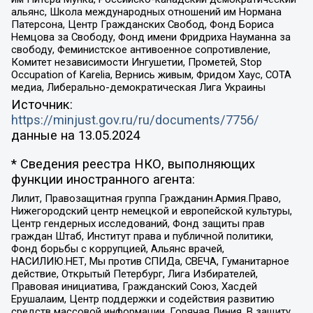
альянс, Школа международных отношений им Нормана
Патерсона, Центр Гражданских Свобод, Фонд Бориса
Немцова за Свободу, Фонд имени Фридриха Науманна за
свободу, Феминистское антивоенное сопротивление,
Комитет независимости Ингушетии, Прометей, Stop
Occupation of Karelia, Вернись живым, Фридом Хаус, СОТА
медиа, Либерально-демократическая Лига Украины
Источник:
https://minjust.gov.ru/ru/documents/7756/
данные на
13.05.2024
* Сведения реестра НКО, выполняющих
функции иностранного агента:
Лилит, Правозащитная группа Гражданин.Армия.Право,
Нижегородский центр немецкой и европейской культуры,
Центр гендерных исследований, Фонд защиты прав
граждан Штаб, Институт права и публичной политики,
Фонд борьбы с коррупцией, Альянс врачей,
НАСИЛИЮ.НЕТ, Мы против СПИДа, СВЕЧА, Гуманитарное
действие, Открытый Петербург, Лига Избирателей,
Правовая инициатива, Гражданский Союз, Хасдей
Ерушалаим, Центр поддержки и содействия развитию
средств массовой информации, Горячая Линия, В защиту