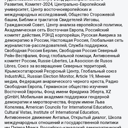
Развития, Комитет-2024, Центрально-Европейский
университет, Центр восточноевропейских и
международных исследований, Общество Сторожевой
башни, Библии и трактатов Свидетелей Иеговы,
Гражданский Совет, Центр анализа европейской политики,
Академическая сеть Восточная Европа, Российский
комитет действия, РЭНД корпорейшн, Русская Америка за
демократию в России, Настоящая Россия, Глобальная сеть
журналистов-расследователей, Служба поддержки,
Свободная Россия Берлин, Свободная Россия Северный
Рейн-Вестфалия, Фонд глобальной помощи, Антивоенный
комитет России, Russie-Libertes, La Asocicion de Rusos
Libres, Союз за возвращение Северных территорий,
Крымскотатарский Ресурсный Центр, Глобальный союз
IndustriALL, Russian Election Monitor, Article 19, Мнение
медиа, Федерация анархического черного креста, Радио
Свободная Европа, Германское общество изучения
Восточной Европы, Фонд имени Фридриха Эберта, XZ
gGmbH, Мобильная академия поддержки гендерной
демократии и миротворчества, Форум имени Льва
Копелева, American Councils for International Education,
Cultural Vistas, Institute of International Education,
Антивоенное движение Антальи, Открытый диалог, Школа
международных отношений и государственной политики
им Питера Мунка, Российско-канадский демократический