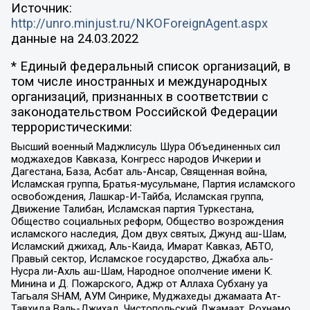
Источник:
http://unro.minjust.ru/NKOForeignAgent.aspx
данные на
24.03.2022
* Единый федеральный список организаций, в
том числе иностранных и международных
организаций, признанных в соответствии с
законодательством Российской Федерации
террористическими:
Высший военный Маджлисуль Шура Объединенных сил
моджахедов Кавказа, Конгресс народов Ичкерии и
Дагестана, База, Асбат аль-Ансар, Священная война,
Исламская группа, Братья-мусульмане, Партия исламского
освобождения, Лашкар-И-Тайба, Исламская группа,
Движение Талибан, Исламская партия Туркестана,
Общество социальных реформ, Общество возрождения
исламского наследия, Дом двух святых, Джунд аш-Шам,
Исламский джихад, Аль-Каида, Имарат Кавказ, АБТО,
Правый сектор, Исламское государство, Джабха аль-
Нусра ли-Ахль аш-Шам, Народное ополчение имени К.
Минина и Д. Пожарского, Аджр от Аллаха Субхану уа
Тагьаля SHAM, АУМ Синрике, Муджахеды джамаата Ат-
Тавхида Валь-Джихад, Чистопольский Джамаат, Рохнамо