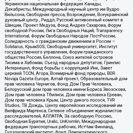
Украинская национальная федерация Канады,
Декабристы, Международный научный центр им Вудро
Вильсона, Свободная пресса, Возрождение, Всеукраинский
духовный центр , Риддл, Русский антивоенный комитет в
Швеции, Проект Медуза, Фонд Андрея Сахарова, Форум
свободной России, Лига Свободных Наций, Transparеncy
International, Форум Свободных Народов ПостРоссии,
Солидарность с гражданским движением в России –
Solidarus, КрымSOS, Свободный университет, Институт
государственного управления, Форум гражданского
общества Россия, Беллона, Союз жителей островов
Тисима и Хабомаи, Съезд народных депутатов, Гринпис
Интернешнл, Фонд борьбы с коррупцией Инк, Завет
церквей TCCN, Агора, Всемирный фонд природы, BDR
Novaja Gazeta-Europe, Алтай проект, Образовательный дом
прав человека Чернигов, Фонд Дом Прав Человека,
Белорусский дом прав человека имени Бориса Звозскова,
Дом прав человека Тбилиси, Дом прав человека Ереван,
Дом прав человека Крым, Центр дикого лосося, TVR
Studios, ТВ Дождь, Центр европейских исследований им
Вилфрида Мартенса, Сетевое объединение журналистов
расследователей, АЛЛАТРА, За свободную Россию,
Свободная Бурятия, Uralic, UnKremlin, Международная
федерация транспортных рабочих, ИстЧам Финланд,
Гудзоновский институт, Фонд Демократического