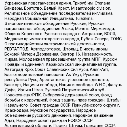
Украинская повстанческая армия, Тризуб им. Степана
Бандеры, Братство, Белый Крест, Misanthropic division,
Религиозное объединение последователей инглиизма,
Народная Социальная Инициатива, TulaSkins,
Этнополитическое объединение Русские, Русское
национальное объединение Атака, Мечеть Мирмамеда,
Община Коренного Русского народа г. Астрахани, ВОЛЯ,
Меджлис крымскотатарского народа, Рубеж Севера, ТОЙС,
О противодействии экстремистской деятельности,
РЕВТАТПОД, Артподготовка, Штольц, В честь иконы
Божией Матери Державная, Сектор 16, Независимость,
Фирма, Молодежная правозащитная группа МПГ, Курсом
Правды и Единения, Каракольская инициативная группа,
Автоград Крю, Союз Славянских Сил Руси, Алля-Аят,
Благотворительный пансионат Ак Умут, Русская
республика Русь, Арестантское уголовное единство,
Башкорт, Нация и свобода, Нация и свобода, W.H.С., Фалунь
Дафа, Иртыш Ultras, Русский Патриотический клуб-
Новокузнецк/РПК, Сибирский державный союз, Фонд
борьбы с коррупцией, Фонд защиты прав граждан, Штабы
Навального, Совет граждан СССР Прикубанского округа г.
Краснодара, Мужское государство, Народное
объединение русского движения, Народное движение
Адат, Народный совет граждан РСФСР СССР
Архангельской области, Проект Штурм, Граждане СССР,