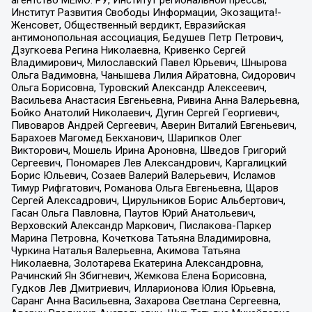
агентство МЕМО. РУ, Институт региональной прессы,
Институт Развития Свободы Информации, Экозащита!-
Женсовет, Общественный вердикт, Евразийская
антимонопольная ассоциация, Бедушев Петр Петрович,
Дзугкоева Регина Николаевна, Кривенко Сергей
Владимирович, Милославский Павел Юрьевич, Шнырова
Ольга Вадимовна, Чанышева Лилия Айратовна, Сидорович
Ольга Борисовна, Туровский Александр Алексеевич,
Васильева Анастасия Евгеньевна, Ривина Анна Валерьевна,
Бойко Анатолий Николаевич, Дугин Сергей Георгиевич,
Пивоваров Андрей Сергеевич, Аверин Виталий Евгеньевич,
Барахоев Магомед Бекханович, Шарипков Олег
Викторович, Мошель Ирина Ароновна, Шведов Григорий
Сергеевич, Пономарев Лев Александрович, Каргалицкий
Борис Юльевич, Созаев Валерий Валерьевич, Исламов
Тимур Рифгатович, Романова Ольга Евгеньевна, Щаров
Сергей Алексадрович, Цирульников Борис Альбертович,
Гасан Ольга Павловна, Паутов Юрий Анатольевич,
Верховский Александр Маркович, Пислакова-Паркер
Марина Петровна, Кочеткова Татьяна Владимировна,
Чуркина Наталья Валерьевна, Акимова Татьяна
Николаевна, Золотарева Екатерина Александровна,
Рачинский Ян Збигневич, Жемкова Елена Борисовна,
Гудков Лев Дмитриевич, Илларионова Юлия Юрьевна,
Саранг Анна Васильевна, Захарова Светлана Сергеевна,