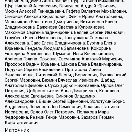
Аверин Владимир Анатольевич, Щур Татьяна Михайловна,
Щур Николай Алексеевич, Блинушов Андрей Юрьевич,
Мосин Алексей Геннадьевич, Гефтер Валентин Михайлович,
Симонов Алексей Кириллович, Флиге Ирина Анатольевна,
Мельникова Валентина Дмитриевна, Вититинова Елена
Владимировна, Баженова Светлана Куприяновна,
Максимов Сергей Владимирович, Беляев Сергей Иванович,
Голубева Елена Николаевна, Ганнушкина Светлана
Алексеевна, Закс Елена Владимировна, Буртина Елена
Юрьевна, Гендель Людмила Залмановна, Кокорина
Екатерина Алексеевна, Шуманов Илья Вячеславович,
Арапова Галина Юрьевна, Свечников Анатолий Мариевич,
Прохоров Вадим Юрьевич, Шахова Елена Владимировна,
Подузов Сергей Васильевич, Протасова Ирина
Вячеславовна, Литинский Леонид Борисович, Лукашевский
Сергей Маркович, Бахмин Вячеслав Иванович, Шабад
Анатолий Ефимович, Сухих Дарья Николаевна, Орлов Олег
Петрович, Добровольская Анна Дмитриевна, Королева
Александра Евгеньевна, Смирнов Владимир
Александрович, Вицин Сергей Ефимович, Золотухин Борис
Андреевич, Левинсон Лев Семенович, Локшина Татьяна
Иосифовна, Орлов Олег Петрович, Полякова Мара
Федоровна, Резник Генри Маркович, Захаров Герман
Константинович
Источник: