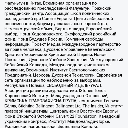
Фалуньгун в Китае, Всемирная организация по
расследованию преследований Фалуньгун, Пражский
гражданский центр, Ассоциация школ политических
исследований при Совете Европы, Центр либеральной
современности, Форум русскоязычных европейцев,
Немецко-русский обмен, Бард колледж, Европейский
выбор, Фонд Ходорковского, Оксфордский российский
фонд, Фонд Будущее России, Компания свободы
информации, Проект Медиа, Международное партнерство
за права человека, Духовное Управление Евангельских
Христиан Украинской Христианской Церкви, Новое
Поколение, Духовное Учебное Заведение Международный
Библейский Колледж, Международное христианское
движение, Всемирный Институт Саентологических
Предприятий, Церковь Духовной Технологии, Европейская
сеть организаций по наблюдению за выборами,
Республика Польша, СВОБОДНЫЙ ИДЕЛЬ-УРАЛ,
Ассоциация развития журналистики, IStories fonds,
Королевский Институт Международных Отношений,
КРИМСЬКА ПРАВОЗАХИСНА ГРУПА, Фонд имени Генриха
Бёлля, Stichting Bellingcat, Bellingcat Ltd, The Insider, Институт
правовой инициативы Центральной и Восточной Европы,
Фонд Открытой Эстонии, Calvert 22 Foundation, Канадский
украинский конгресс, Институт Макдональда-Лорье,
Украинская национальная федерация Канады,