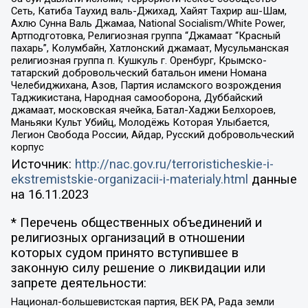
Сеть, Катиба Таухид валь-Джихад, Хайят Тахрир аш-Шам,
Ахлю Сунна Валь Джамаа, National Socialism/White Power,
Артподготовка, Религиозная группа “Джамаат “Красный
пахарь”, Колумбайн, Хатлонский джамаат, Мусульманская
религиозная группа п. Кушкуль г. Оренбург, Крымско-
татарский добровольческий батальон имени Номана
Челебиджихана, Азов, Партия исламского возрождения
Таджикистана, Народная самооборона, Дуббайский
джамаат, московская ячейка, Батал-Хаджи Белхороев,
Маньяки Культ Убийц, Молодёжь Которая Улыбается,
Легион Свобода России, Айдар, Русский добровольческий
корпус
Источник:
http://nac.gov.ru/terroristicheskie-i-
ekstremistskie-organizacii-i-materialy.html
данные
на
16.11.2023
* Перечень общественных объединений и
религиозных организаций в отношении
которых судом принято вступившее в
законную силу решение о ликвидации или
запрете деятельности:
Национал-большевистская партия, ВЕК РА, Рада земли