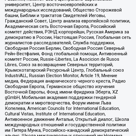
университет, Центр восточноевропейских и
международных исследований, Общество Сторожевой
башни, Библии и трактатов Свидетелей Иеговы,
Гражданский Совет, Центр анализа европейской политики,
Академическая сеть Восточная Европа, Российский
комитет действия, РЭНД корпорейшн, Русская Америка за
демократию в России, Настоящая Россия, Глобальная сеть
журналистов-расследователей, Служба поддержки,
Свободная Россия Берлин, Свободная Россия Северный
Рейн-Вестфалия, Фонд глобальной помощи, Антивоенный
комитет России, Russie-Libertes, La Asocicion de Rusos
Libres, Союз за возвращение Северных территорий,
Крымскотатарский Ресурсный Центр, Глобальный союз
IndustriALL, Russian Election Monitor, Article 19, Мнение
медиа, Федерация анархического черного креста, Радио
Свободная Европа, Германское общество изучения
Восточной Европы, Фонд имени Фридриха Эберта, XZ
gGmbH, Мобильная академия поддержки гендерной
демократии и миротворчества, Форум имени Льва
Копелева, American Councils for International Education,
Cultural Vistas, Institute of International Education,
Антивоенное движение Антальи, Открытый диалог, Школа
международных отношений и государственной политики
им Питера Мунка, Российско-канадский демократический
альянс, Школа международных отношений им Нормана