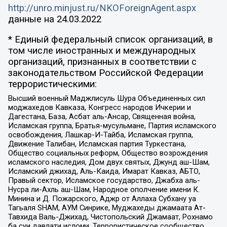
http://unro.minjust.ru/NKOForeignAgent.aspx
данные на
24.03.2022
* Единый федеральный список организаций, в
том числе иностранных и международных
организаций, признанных в соответствии с
законодательством Российской Федерации
террористическими:
Высший военный Маджлисуль Шура Объединенных сил
моджахедов Кавказа, Конгресс народов Ичкерии и
Дагестана, База, Асбат аль-Ансар, Священная война,
Исламская группа, Братья-мусульмане, Партия исламского
освобождения, Лашкар-И-Тайба, Исламская группа,
Движение Талибан, Исламская партия Туркестана,
Общество социальных реформ, Общество возрождения
исламского наследия, Дом двух святых, Джунд аш-Шам,
Исламский джихад, Аль-Каида, Имарат Кавказ, АБТО,
Правый сектор, Исламское государство, Джабха аль-
Нусра ли-Ахль аш-Шам, Народное ополчение имени К.
Минина и Д. Пожарского, Аджр от Аллаха Субхану уа
Тагьаля SHAM, АУМ Синрике, Муджахеды джамаата Ат-
Тавхида Валь-Джихад, Чистопольский Джамаат, Рохнамо
ба суи давлати исломи, Террористическое сообщество