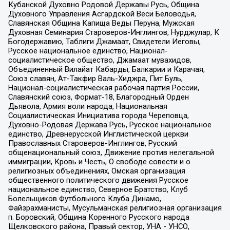
Кубанской Духовно Родовой Державы Русь, Община
Духовного Управления Асгардской Веси Беловодья,
Славянская Община Капища Веды Перуна, Мужская
Духовная Семинария Староверов-Инглингов, Нурджулар, К
Богодержавию, Таблиги Джамаат, Свидетели Иеговы,
Русское национальное единство, Национал-
социалистическое общество, Джамаат мувахидов,
Объединенный Вилайат Кабарды, Балкарии и Карачая,
Союз славян, Ат-Такфир Валь-Хиджра, Пит Буль,
Национал-социалистическая рабочая партия России,
Славянский союз, Формат-18, Благородный Орден
Дьявола, Армия воли народа, Национальная
Социалистическая Инициатива города Череповца,
Духовно-Родовая Держава Русь, Русское национальное
единство, Древнерусской Инглистической церкви
Православных Староверов-Инглингов, Русский
общенациональный союз, Движение против нелегальной
иммиграции, Кровь и Честь, О свободе совести и о
религиозных объединениях, Омская организация
общественного политического движения Русское
национальное единство, Северное Братство, Клуб
Болельщиков Футбольного Клуба Динамо,
Файзрахманисты, Мусульманская религиозная организация
п. Боровский, Община Коренного Русского народа
Щелковского района, Правый сектор, УНА - УНСО,