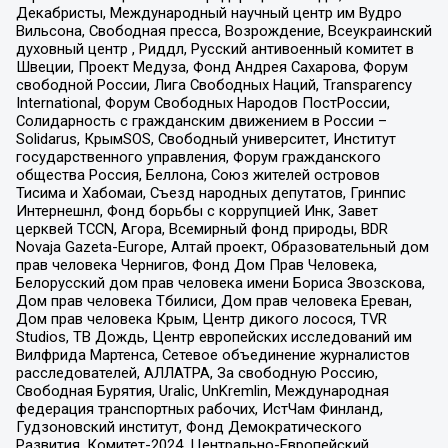
Декабристы, Международный научный центр им Вудро
Вильсона, Свободная пресса, Возрождение, Всеукраинский
духовный центр , Риддл, Русский антивоенный комитет в
Швеции, Проект Медуза, Фонд Андрея Сахарова, Форум
свободной России, Лига Свободных Наций, Transparеncy
International, Форум Свободных Народов ПостРоссии,
Солидарность с гражданским движением в России –
Solidarus, КрымSOS, Свободный университет, Институт
государственного управления, Форум гражданского
общества Россия, Беллона, Союз жителей островов
Тисима и Хабомаи, Съезд народных депутатов, Гринпис
Интернешнл, Фонд борьбы с коррупцией Инк, Завет
церквей TCCN, Агора, Всемирный фонд природы, BDR
Novaja Gazeta-Europe, Алтай проект, Образовательный дом
прав человека Чернигов, Фонд Дом Прав Человека,
Белорусский дом прав человека имени Бориса Звозскова,
Дом прав человека Тбилиси, Дом прав человека Ереван,
Дом прав человека Крым, Центр дикого лосося, TVR
Studios, ТВ Дождь, Центр европейских исследований им
Вилфрида Мартенса, Сетевое объединение журналистов
расследователей, АЛЛАТРА, За свободную Россию,
Свободная Бурятия, Uralic, UnKremlin, Международная
федерация транспортных рабочих, ИстЧам Финланд,
Гудзоновский институт, Фонд Демократического
Развития, Комитет-2024, Центрально-Европейский