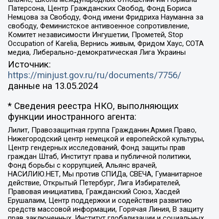
Патерсона, Центр Гражданских Свобод, Фонд Бориса
Немцова за Свободу, Фонд имени Фридриха Науманна за
свободу, Феминистское антивоенное сопротивление,
Комитет независимости Ингушетии, Прометей, Stop
Occupation of Karelia, Вернись живым, Фридом Хаус, СОТА
медиа, Либерально-демократическая Лига Украины
Источник:
https://minjust.gov.ru/ru/documents/7756/
данные на
13.05.2024
* Сведения реестра НКО, выполняющих
функции иностранного агента:
Лилит, Правозащитная группа Гражданин.Армия.Право,
Нижегородский центр немецкой и европейской культуры,
Центр гендерных исследований, Фонд защиты прав
граждан Штаб, Институт права и публичной политики,
Фонд борьбы с коррупцией, Альянс врачей,
НАСИЛИЮ.НЕТ, Мы против СПИДа, СВЕЧА, Гуманитарное
действие, Открытый Петербург, Лига Избирателей,
Правовая инициатива, Гражданский Союз, Хасдей
Ерушалаим, Центр поддержки и содействия развитию
средств массовой информации, Горячая Линия, В защиту
прав заключенных, Институт глобализации и социальных