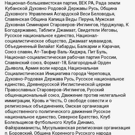
Национал-большевистская партия, ВЕК РА, Рада земли
Кубанской Духовно Родовой Державы Русь, Община
Духовного Управления Асгардской Веси Беловодья,
Славянская Община Капища Веды Перуна, Мужская
Духовная Семинария Староверов-Инглингов, Нурджулар, К
Богодержавию, Таблиги Джамаат, Свидетели Иеговы,
Русское национальное единство, Национал-
социалистическое общество, Джамаат мувахидов,
Объединенный Вилайат Кабарды, Балкарии и Карачая,
Союз славян, Ат-Такфир Валь-Хиджра, Пит Буль,
Национал-социалистическая рабочая партия России,
Славянский союз, Формат-18, Благородный Орден
Дьявола, Армия воли народа, Национальная
Социалистическая Инициатива города Череповца,
Духовно-Родовая Держава Русь, Русское национальное
единство, Древнерусской Инглистической церкви
Православных Староверов-Инглингов, Русский
общенациональный союз, Движение против нелегальной
иммиграции, Кровь и Честь, О свободе совести и о
религиозных объединениях, Омская организация
общественного политического движения Русское
национальное единство, Северное Братство, Клуб
Болельщиков Футбольного Клуба Динамо,
Файзрахманисты, Мусульманская религиозная организация
п. Боровский, Община Коренного Русского народа