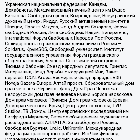
Украинская национальная федерация Канады,
Декабристы, Международный научный центр им Вудро
Вильсона, Свободная пресса, Возрождение, Всеукраинский
духовный центр , Риддл, Русский антивоенный комитет в
Швеции, Проект Медуза, Фонд Андрея Сахарова, Форум
свободной России, Лига Свободных Наций, Transparеncy
International, Форум Свободных Народов ПостРоссии,
Солидарность с гражданским движением в России –
Solidarus, КрымSOS, Свободный университет, Институт
государственного управления, Форум гражданского
общества Россия, Беллона, Союз жителей островов
Тисима и Хабомаи, Съезд народных депутатов, Гринпис
Интернешнл, Фонд борьбы с коррупцией Инк, Завет
церквей TCCN, Агора, Всемирный фонд природы, BDR
Novaja Gazeta-Europe, Алтай проект, Образовательный дом
прав человека Чернигов, Фонд Дом Прав Человека,
Белорусский дом прав человека имени Бориса Звозскова,
Дом прав человека Тбилиси, Дом прав человека Ереван,
Дом прав человека Крым, Центр дикого лосося, TVR
Studios, ТВ Дождь, Центр европейских исследований им
Вилфрида Мартенса, Сетевое объединение журналистов
расследователей, АЛЛАТРА, За свободную Россию,
Свободная Бурятия, Uralic, UnKremlin, Международная
федерация транспортных рабочих, ИстЧам Финланд,
Гудзоновский институт, Фонд Демократического