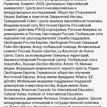
Развития, Комитет-2024, Центрально-Европейский
университет, Центр восточноевропейских и
международных исследований, Общество Сторожевой
башни, Библии и трактатов Свидетелей Иеговы,
Гражданский Совет, Центр анализа европейской политики,
Академическая сеть Восточная Европа, Российский
комитет действия, РЭНД корпорейшн, Русская Америка за
демократию в России, Настоящая Россия, Глобальная сеть
журналистов-расследователей, Служба поддержки,
Свободная Россия Берлин, Свободная Россия Северный
Рейн-Вестфалия, Фонд глобальной помощи, Антивоенный
комитет России, Russie-Libertes, La Asocicion de Rusos
Libres, Союз за возвращение Северных территорий,
Крымскотатарский Ресурсный Центр, Глобальный союз
IndustriALL, Russian Election Monitor, Article 19, Мнение
медиа, Федерация анархического черного креста, Радио
Свободная Европа, Германское общество изучения
Восточной Европы, Фонд имени Фридриха Эберта, XZ
gGmbH, Мобильная академия поддержки гендерной
демократии и миротворчества, Форум имени Льва
Копелева, American Councils for International Education,
Cultural Vistas, Institute of International Education,
Антивоенное движение Антальи, Открытый диалог, Школа
международных отношений и государственной политики
им Питера Мунка, Российско-канадский демократический