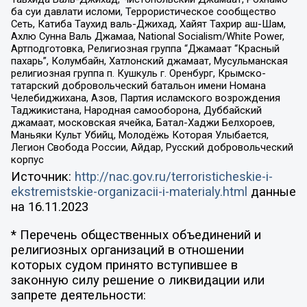
ба суи давлати исломи, Террористическое сообщество
Сеть, Катиба Таухид валь-Джихад, Хайят Тахрир аш-Шам,
Ахлю Сунна Валь Джамаа, National Socialism/White Power,
Артподготовка, Религиозная группа “Джамаат “Красный
пахарь”, Колумбайн, Хатлонский джамаат, Мусульманская
религиозная группа п. Кушкуль г. Оренбург, Крымско-
татарский добровольческий батальон имени Номана
Челебиджихана, Азов, Партия исламского возрождения
Таджикистана, Народная самооборона, Дуббайский
джамаат, московская ячейка, Батал-Хаджи Белхороев,
Маньяки Культ Убийц, Молодёжь Которая Улыбается,
Легион Свобода России, Айдар, Русский добровольческий
корпус
Источник:
http://nac.gov.ru/terroristicheskie-i-
ekstremistskie-organizacii-i-materialy.html
данные
на
16.11.2023
* Перечень общественных объединений и
религиозных организаций в отношении
которых судом принято вступившее в
законную силу решение о ликвидации или
запрете деятельности: