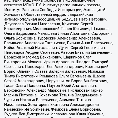
наследия академика Сахарова, Информационное
агентство МЕМО. РУ, Институт региональной прессы,
Институт Развития Свободы Информации, Экозащита!-
Женсовет, Общественный вердикт, Евразийская
антимонопольная ассоциация, Бедушев Петр Петрович,
Дзугкоева Регина Николаевна, Кривенко Сергей
Владимирович, Милославский Павел Юрьевич, Шнырова
Ольга Вадимовна, Чанышева Лилия Айратовна, Сидорович
Ольга Борисовна, Туровский Александр Алексеевич,
Васильева Анастасия Евгеньевна, Ривина Анна Валерьевна,
Бойко Анатолий Николаевич, Дугин Сергей Георгиевич,
Пивоваров Андрей Сергеевич, Аверин Виталий Евгеньевич,
Барахоев Магомед Бекханович, Шарипков Олег
Викторович, Мошель Ирина Ароновна, Шведов Григорий
Сергеевич, Пономарев Лев Александрович, Каргалицкий
Борис Юльевич, Созаев Валерий Валерьевич, Исламов
Тимур Рифгатович, Романова Ольга Евгеньевна, Щаров
Сергей Алексадрович, Цирульников Борис Альбертович,
Гасан Ольга Павловна, Паутов Юрий Анатольевич,
Верховский Александр Маркович, Пислакова-Паркер
Марина Петровна, Кочеткова Татьяна Владимировна,
Чуркина Наталья Валерьевна, Акимова Татьяна
Николаевна, Золотарева Екатерина Александровна,
Рачинский Ян Збигневич, Жемкова Елена Борисовна,
Гудков Лев Дмитриевич, Илларионова Юлия Юрьевна,