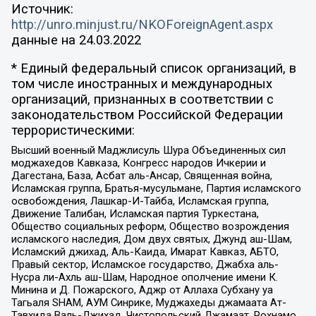
Источник:
http://unro.minjust.ru/NKOForeignAgent.aspx
данные на
24.03.2022
* Единый федеральный список организаций, в
том числе иностранных и международных
организаций, признанных в соответствии с
законодательством Российской Федерации
террористическими:
Высший военный Маджлисуль Шура Объединенных сил
моджахедов Кавказа, Конгресс народов Ичкерии и
Дагестана, База, Асбат аль-Ансар, Священная война,
Исламская группа, Братья-мусульмане, Партия исламского
освобождения, Лашкар-И-Тайба, Исламская группа,
Движение Талибан, Исламская партия Туркестана,
Общество социальных реформ, Общество возрождения
исламского наследия, Дом двух святых, Джунд аш-Шам,
Исламский джихад, Аль-Каида, Имарат Кавказ, АБТО,
Правый сектор, Исламское государство, Джабха аль-
Нусра ли-Ахль аш-Шам, Народное ополчение имени К.
Минина и Д. Пожарского, Аджр от Аллаха Субхану уа
Тагьаля SHAM, АУМ Синрике, Муджахеды джамаата Ат-
Тавхида Валь-Джихад, Чистопольский Джамаат, Рохнамо