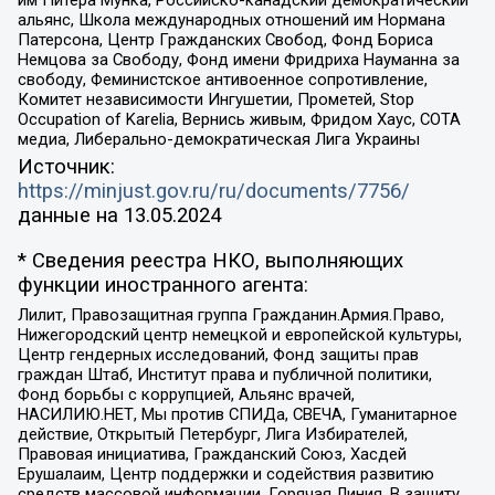
альянс, Школа международных отношений им Нормана
Патерсона, Центр Гражданских Свобод, Фонд Бориса
Немцова за Свободу, Фонд имени Фридриха Науманна за
свободу, Феминистское антивоенное сопротивление,
Комитет независимости Ингушетии, Прометей, Stop
Occupation of Karelia, Вернись живым, Фридом Хаус, СОТА
медиа, Либерально-демократическая Лига Украины
Источник:
https://minjust.gov.ru/ru/documents/7756/
данные на
13.05.2024
* Сведения реестра НКО, выполняющих
функции иностранного агента:
Лилит, Правозащитная группа Гражданин.Армия.Право,
Нижегородский центр немецкой и европейской культуры,
Центр гендерных исследований, Фонд защиты прав
граждан Штаб, Институт права и публичной политики,
Фонд борьбы с коррупцией, Альянс врачей,
НАСИЛИЮ.НЕТ, Мы против СПИДа, СВЕЧА, Гуманитарное
действие, Открытый Петербург, Лига Избирателей,
Правовая инициатива, Гражданский Союз, Хасдей
Ерушалаим, Центр поддержки и содействия развитию
средств массовой информации, Горячая Линия, В защиту