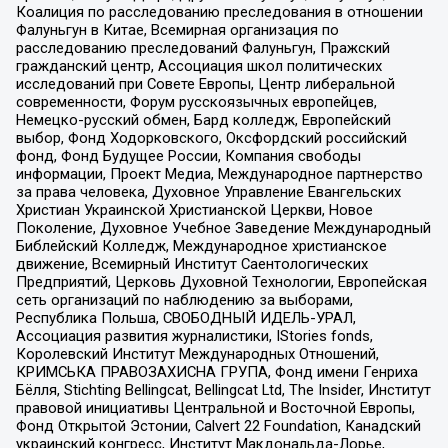
Коалиция по расследованию преследования в отношении
Фалуньгун в Китае, Всемирная организация по
расследованию преследований Фалуньгун, Пражский
гражданский центр, Ассоциация школ политических
исследований при Совете Европы, Центр либеральной
современности, Форум русскоязычных европейцев,
Немецко-русский обмен, Бард колледж, Европейский
выбор, Фонд Ходорковского, Оксфордский российский
фонд, Фонд Будущее России, Компания свободы
информации, Проект Медиа, Международное партнерство
за права человека, Духовное Управление Евангельских
Христиан Украинской Христианской Церкви, Новое
Поколение, Духовное Учебное Заведение Международный
Библейский Колледж, Международное христианское
движение, Всемирный Институт Саентологических
Предприятий, Церковь Духовной Технологии, Европейская
сеть организаций по наблюдению за выборами,
Республика Польша, СВОБОДНЫЙ ИДЕЛЬ-УРАЛ,
Ассоциация развития журналистики, IStories fonds,
Королевский Институт Международных Отношений,
КРИМСЬКА ПРАВОЗАХИСНА ГРУПА, Фонд имени Генриха
Бёлля, Stichting Bellingcat, Bellingcat Ltd, The Insider, Институт
правовой инициативы Центральной и Восточной Европы,
Фонд Открытой Эстонии, Calvert 22 Foundation, Канадский
украинский конгресс, Институт Макдональда-Лорье,