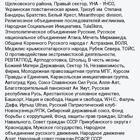
Щелковского района, Правый сектор, УНА - УНСО,
Украинская повстанческая армия, Тризуб им. Степана
Бандеры, Братство, Белый Крест, Misanthropic division,
Религиозное объединение последователей инглиизма,
Народная Социальная Инициатива, TulaSkins,
Этнополитическое объединение Русские, Русское
национальное объединение Атака, Мечеть Мирмамеда,
Община Коренного Русского народа г. Астрахани, ВОЛЯ,
Меджлис крымскотатарского народа, Рубеж Севера, ТОЙС,
О противодействии экстремистской деятельности,
РЕВТАТПОД, Артподготовка, Штольц, В честь иконы
Божией Матери Державная, Сектор 16, Независимость,
Фирма, Молодежная правозащитная группа МПГ, Курсом
Правды и Единения, Каракольская инициативная группа,
Автоград Крю, Союз Славянских Сил Руси, Алля-Аят,
Благотворительный пансионат Ак Умут, Русская
республика Русь, Арестантское уголовное единство,
Башкорт, Нация и свобода, Нация и свобода, W.H.С., Фалунь
Дафа, Иртыш Ultras, Русский Патриотический клуб-
Новокузнецк/РПК, Сибирский державный союз, Фонд
борьбы с коррупцией, Фонд защиты прав граждан, Штабы
Навального, Совет граждан СССР Прикубанского округа г.
Краснодара, Мужское государство, Народное
объединение русского движения, Народное движение
Адат, Народный совет граждан РСФСР СССР