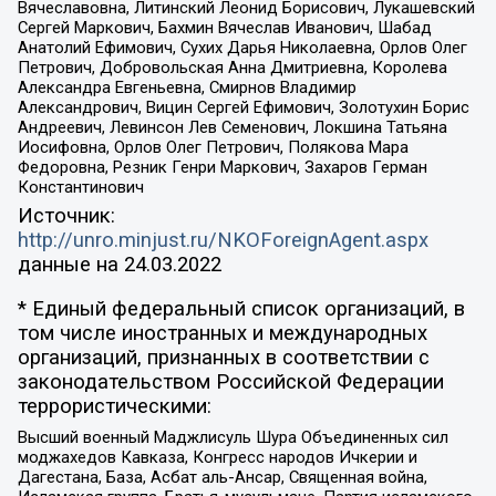
Вячеславовна, Литинский Леонид Борисович, Лукашевский
Сергей Маркович, Бахмин Вячеслав Иванович, Шабад
Анатолий Ефимович, Сухих Дарья Николаевна, Орлов Олег
Петрович, Добровольская Анна Дмитриевна, Королева
Александра Евгеньевна, Смирнов Владимир
Александрович, Вицин Сергей Ефимович, Золотухин Борис
Андреевич, Левинсон Лев Семенович, Локшина Татьяна
Иосифовна, Орлов Олег Петрович, Полякова Мара
Федоровна, Резник Генри Маркович, Захаров Герман
Константинович
Источник:
http://unro.minjust.ru/NKOForeignAgent.aspx
данные на
24.03.2022
* Единый федеральный список организаций, в
том числе иностранных и международных
организаций, признанных в соответствии с
законодательством Российской Федерации
террористическими:
Высший военный Маджлисуль Шура Объединенных сил
моджахедов Кавказа, Конгресс народов Ичкерии и
Дагестана, База, Асбат аль-Ансар, Священная война,