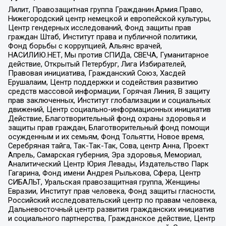
Лилит, Правозащитная группа Гражданин.Армия.Право,
Нижегородский центр немецкой и европейской культуры,
Центр гендерных исследований, Фонд защиты прав
граждан Штаб, Институт права и публичной политики,
Фонд борьбы с коррупцией, Альянс врачей,
НАСИЛИЮ.НЕТ, Мы против СПИДа, СВЕЧА, Гуманитарное
действие, Открытый Петербург, Лига Избирателей,
Правовая инициатива, Гражданский Союз, Хасдей
Ерушалаим, Центр поддержки и содействия развитию
средств массовой информации, Горячая Линия, В защиту
прав заключенных, Институт глобализации и социальных
движений, Центр социально-информационных инициатив
Действие, Благотворительный фонд охраны здоровья и
защиты прав граждан, Благотворительный фонд помощи
осужденным и их семьям, Фонд Тольятти, Новое время,
Серебряная тайга, Так-Так-Так, Сова, центр Анна, Проект
Апрель, Самарская губерния, Эра здоровья, Мемориал,
Аналитический Центр Юрия Левады, Издательство Парк
Гагарина, Фонд имени Андрея Рылькова, Сфера, Центр
СИБАЛЬТ, Уральская правозащитная группа, Женщины
Евразии, Институт прав человека, Фонд защиты гласности,
Российский исследовательский центр по правам человека,
Дальневосточный центр развития гражданских инициатив
и социального партнерства, Гражданское действие, Центр