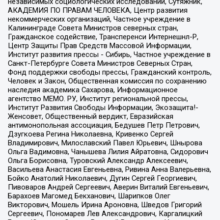
независимых социологических исследований, Сутяжник,
АКАДЕМИЯ ПО ПРАВАМ ЧЕЛОВЕКА, Центр развития
некоммерческих организаций, Частное учреждение в
Калининграде Совета Министров северных стран,
Гражданское содействие, Трансперенси Интернешнл-Р,
Центр Защиты Прав Средств Массовой Информации,
Институт развития прессы - Сибирь, Частное учреждение в
Санкт-Петербурге Совета Министров Северных Стран,
Фонд поддержки свободы прессы, Гражданский контроль,
Человек и Закон, Общественная комиссия по сохранению
наследия академика Сахарова, Информационное
агентство МЕМО. РУ, Институт региональной прессы,
Институт Развития Свободы Информации, Экозащита!-
Женсовет, Общественный вердикт, Евразийская
антимонопольная ассоциация, Бедушев Петр Петрович,
Дзугкоева Регина Николаевна, Кривенко Сергей
Владимирович, Милославский Павел Юрьевич, Шнырова
Ольга Вадимовна, Чанышева Лилия Айратовна, Сидорович
Ольга Борисовна, Туровский Александр Алексеевич,
Васильева Анастасия Евгеньевна, Ривина Анна Валерьевна,
Бойко Анатолий Николаевич, Дугин Сергей Георгиевич,
Пивоваров Андрей Сергеевич, Аверин Виталий Евгеньевич,
Барахоев Магомед Бекханович, Шарипков Олег
Викторович, Мошель Ирина Ароновна, Шведов Григорий
Сергеевич, Пономарев Лев Александрович, Каргалицкий