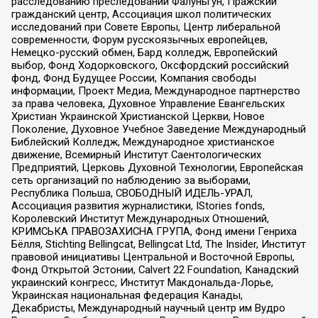
расследованию преследований Фалуньгун, Пражский
гражданский центр, Ассоциация школ политических
исследований при Совете Европы, Центр либеральной
современности, Форум русскоязычных европейцев,
Немецко-русский обмен, Бард колледж, Европейский
выбор, Фонд Ходорковского, Оксфордский российский
фонд, Фонд Будущее России, Компания свободы
информации, Проект Медиа, Международное партнерство
за права человека, Духовное Управление Евангельских
Христиан Украинской Христианской Церкви, Новое
Поколение, Духовное Учебное Заведение Международный
Библейский Колледж, Международное христианское
движение, Всемирный Институт Саентологических
Предприятий, Церковь Духовной Технологии, Европейская
сеть организаций по наблюдению за выборами,
Республика Польша, СВОБОДНЫЙ ИДЕЛЬ-УРАЛ,
Ассоциация развития журналистики, IStories fonds,
Королевский Институт Международных Отношений,
КРИМСЬКА ПРАВОЗАХИСНА ГРУПА, Фонд имени Генриха
Бёлля, Stichting Bellingcat, Bellingcat Ltd, The Insider, Институт
правовой инициативы Центральной и Восточной Европы,
Фонд Открытой Эстонии, Calvert 22 Foundation, Канадский
украинский конгресс, Институт Макдональда-Лорье,
Украинская национальная федерация Канады,
Декабристы, Международный научный центр им Вудро