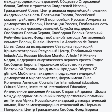
международных исследований, Общество Сторожевой
башни, Библии и трактатов Свидетелей Иеговы,
Гражданский Совет, Центр анализа европейской политики,
Академическая сеть Восточная Европа, Российский
комитет действия, РЭНД корпорейшн, Русская Америка за
демократию в России, Настоящая Россия, Глобальная сеть
журналистов-расследователей, Служба поддержки,
Свободная Россия Берлин, Свободная Россия Северный
Рейн-Вестфалия, Фонд глобальной помощи, Антивоенный
комитет России, Russie-Libertes, La Asocicion de Rusos
Libres, Союз за возвращение Северных территорий,
Крымскотатарский Ресурсный Центр, Глобальный союз
IndustriALL, Russian Election Monitor, Article 19, Мнение
медиа, Федерация анархического черного креста, Радио
Свободная Европа, Германское общество изучения
Восточной Европы, Фонд имени Фридриха Эберта, XZ
gGmbH, Мобильная академия поддержки гендерной
демократии и миротворчества, Форум имени Льва
Копелева, American Councils for International Education,
Cultural Vistas, Institute of International Education,
Антивоенное движение Антальи, Открытый диалог, Школа
международных отношений и государственной политики
им Питера Мунка, Российско-канадский демократический
альянс, Школа международных отношений им Нормана
Патерсона, Центр Гражданских Свобод, Фонд Бориса