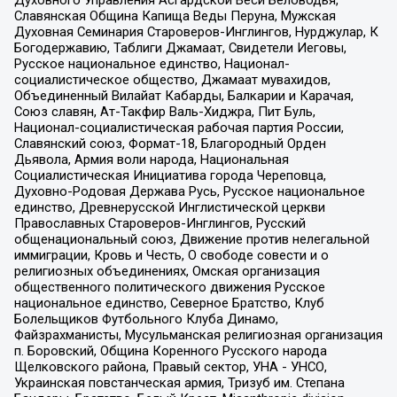
Духовного Управления Асгардской Веси Беловодья,
Славянская Община Капища Веды Перуна, Мужская
Духовная Семинария Староверов-Инглингов, Нурджулар, К
Богодержавию, Таблиги Джамаат, Свидетели Иеговы,
Русское национальное единство, Национал-
социалистическое общество, Джамаат мувахидов,
Объединенный Вилайат Кабарды, Балкарии и Карачая,
Союз славян, Ат-Такфир Валь-Хиджра, Пит Буль,
Национал-социалистическая рабочая партия России,
Славянский союз, Формат-18, Благородный Орден
Дьявола, Армия воли народа, Национальная
Социалистическая Инициатива города Череповца,
Духовно-Родовая Держава Русь, Русское национальное
единство, Древнерусской Инглистической церкви
Православных Староверов-Инглингов, Русский
общенациональный союз, Движение против нелегальной
иммиграции, Кровь и Честь, О свободе совести и о
религиозных объединениях, Омская организация
общественного политического движения Русское
национальное единство, Северное Братство, Клуб
Болельщиков Футбольного Клуба Динамо,
Файзрахманисты, Мусульманская религиозная организация
п. Боровский, Община Коренного Русского народа
Щелковского района, Правый сектор, УНА - УНСО,
Украинская повстанческая армия, Тризуб им. Степана