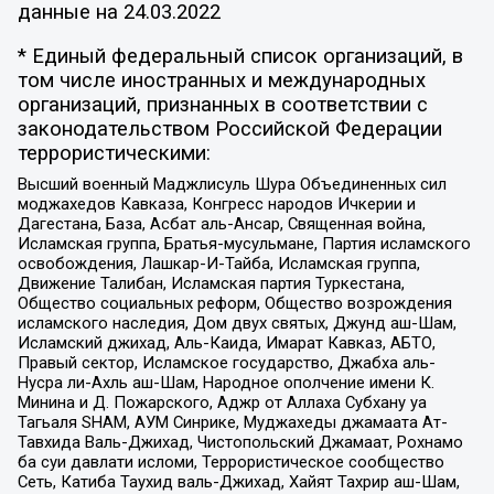
данные на
24.03.2022
* Единый федеральный список организаций, в
том числе иностранных и международных
организаций, признанных в соответствии с
законодательством Российской Федерации
террористическими:
Высший военный Маджлисуль Шура Объединенных сил
моджахедов Кавказа, Конгресс народов Ичкерии и
Дагестана, База, Асбат аль-Ансар, Священная война,
Исламская группа, Братья-мусульмане, Партия исламского
освобождения, Лашкар-И-Тайба, Исламская группа,
Движение Талибан, Исламская партия Туркестана,
Общество социальных реформ, Общество возрождения
исламского наследия, Дом двух святых, Джунд аш-Шам,
Исламский джихад, Аль-Каида, Имарат Кавказ, АБТО,
Правый сектор, Исламское государство, Джабха аль-
Нусра ли-Ахль аш-Шам, Народное ополчение имени К.
Минина и Д. Пожарского, Аджр от Аллаха Субхану уа
Тагьаля SHAM, АУМ Синрике, Муджахеды джамаата Ат-
Тавхида Валь-Джихад, Чистопольский Джамаат, Рохнамо
ба суи давлати исломи, Террористическое сообщество
Сеть, Катиба Таухид валь-Джихад, Хайят Тахрир аш-Шам,