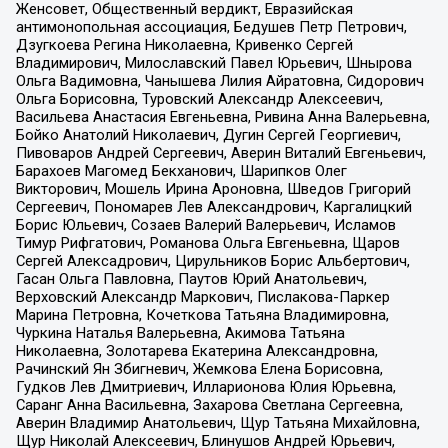
Женсовет, Общественный вердикт, Евразийская
антимонопольная ассоциация, Бедушев Петр Петрович,
Дзугкоева Регина Николаевна, Кривенко Сергей
Владимирович, Милославский Павел Юрьевич, Шнырова
Ольга Вадимовна, Чанышева Лилия Айратовна, Сидорович
Ольга Борисовна, Туровский Александр Алексеевич,
Васильева Анастасия Евгеньевна, Ривина Анна Валерьевна,
Бойко Анатолий Николаевич, Дугин Сергей Георгиевич,
Пивоваров Андрей Сергеевич, Аверин Виталий Евгеньевич,
Барахоев Магомед Бекханович, Шарипков Олег
Викторович, Мошель Ирина Ароновна, Шведов Григорий
Сергеевич, Пономарев Лев Александрович, Каргалицкий
Борис Юльевич, Созаев Валерий Валерьевич, Исламов
Тимур Рифгатович, Романова Ольга Евгеньевна, Щаров
Сергей Алексадрович, Цирульников Борис Альбертович,
Гасан Ольга Павловна, Паутов Юрий Анатольевич,
Верховский Александр Маркович, Пислакова-Паркер
Марина Петровна, Кочеткова Татьяна Владимировна,
Чуркина Наталья Валерьевна, Акимова Татьяна
Николаевна, Золотарева Екатерина Александровна,
Рачинский Ян Збигневич, Жемкова Елена Борисовна,
Гудков Лев Дмитриевич, Илларионова Юлия Юрьевна,
Саранг Анна Васильевна, Захарова Светлана Сергеевна,
Аверин Владимир Анатольевич, Щур Татьяна Михайловна,
Щур Николай Алексеевич, Блинушов Андрей Юрьевич,