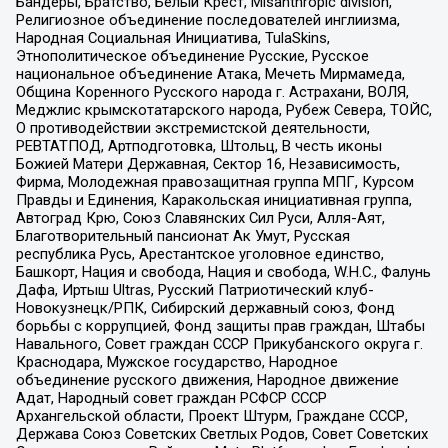
Бандеры, Братство, Белый Крест, Misanthropic division,
Религиозное объединение последователей инглиизма,
Народная Социальная Инициатива, TulaSkins,
Этнополитическое объединение Русские, Русское
национальное объединение Атака, Мечеть Мирмамеда,
Община Коренного Русского народа г. Астрахани, ВОЛЯ,
Меджлис крымскотатарского народа, Рубеж Севера, ТОЙС,
О противодействии экстремистской деятельности,
РЕВТАТПОД, Артподготовка, Штольц, В честь иконы
Божией Матери Державная, Сектор 16, Независимость,
Фирма, Молодежная правозащитная группа МПГ, Курсом
Правды и Единения, Каракольская инициативная группа,
Автоград Крю, Союз Славянских Сил Руси, Алля-Аят,
Благотворительный пансионат Ак Умут, Русская
республика Русь, Арестантское уголовное единство,
Башкорт, Нация и свобода, Нация и свобода, W.H.С., Фалунь
Дафа, Иртыш Ultras, Русский Патриотический клуб-
Новокузнецк/РПК, Сибирский державный союз, Фонд
борьбы с коррупцией, Фонд защиты прав граждан, Штабы
Навального, Совет граждан СССР Прикубанского округа г.
Краснодара, Мужское государство, Народное
объединение русского движения, Народное движение
Адат, Народный совет граждан РСФСР СССР
Архангельской области, Проект Штурм, Граждане СССР,
Держава Союз Советских Светлых Родов, Совет Советских