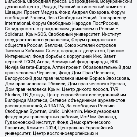
Вильсона, Свободная пресса, Возрождение, Всеукраинский
духовный центр , Риддл, Русский антивоенный комитет в
Швеции, Проект Медуза, Фонд Андрея Сахарова, Форум
свободной России, Лига Свободных Наций, Transparеncy
International, Форум Свободных Народов ПостРоссии,
Солидарность с гражданским движением в России –
Solidarus, КрымSOS, Свободный университет, Институт
государственного управления, Форум гражданского
общества Россия, Беллона, Союз жителей островов
Тисима и Хабомаи, Съезд народных депутатов, Гринпис
Интернешнл, Фонд борьбы с коррупцией Инк, Завет
церквей TCCN, Агора, Всемирный фонд природы, BDR
Novaja Gazeta-Europe, Алтай проект, Образовательный дом
прав человека Чернигов, Фонд Дом Прав Человека,
Белорусский дом прав человека имени Бориса Звозскова,
Дом прав человека Тбилиси, Дом прав человека Ереван,
Дом прав человека Крым, Центр дикого лосося, TVR
Studios, ТВ Дождь, Центр европейских исследований им
Вилфрида Мартенса, Сетевое объединение журналистов
расследователей, АЛЛАТРА, За свободную Россию,
Свободная Бурятия, Uralic, UnKremlin, Международная
федерация транспортных рабочих, ИстЧам Финланд,
Гудзоновский институт, Фонд Демократического
Развития, Комитет-2024, Центрально-Европейский
университет, Центр восточноевропейских и