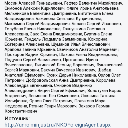
Мосин Алексей Геннадьевич, Гефтер Валентин Михайлович,
Симонов Алексей Кириллович, Флиге Ирина Анатольевна,
Мельникова Валентина Дмитриевна, Вититинова Елена
Владимировна, Баженова Светлана Куприяновна,
Максимов Сергей Владимирович, Беляев Сергей Иванович,
Голубева Елена Николаевна, Ганнушкина Светлана
Алексеевна, Закс Елена Владимировна, Буртина Елена
Юрьевна, Гендель Людмила Залмановна, Кокорина
Екатерина Алексеевна, Шуманов Илья Вячеславович,
Арапова Галина Юрьевна, Свечников Анатолий Мариевич,
Прохоров Вадим Юрьевич, Шахова Елена Владимировна,
Подузов Сергей Васильевич, Протасова Ирина
Вячеславовна, Литинский Леонид Борисович, Лукашевский
Сергей Маркович, Бахмин Вячеслав Иванович, Шабад
Анатолий Ефимович, Сухих Дарья Николаевна, Орлов Олег
Петрович, Добровольская Анна Дмитриевна, Королева
Александра Евгеньевна, Смирнов Владимир
Александрович, Вицин Сергей Ефимович, Золотухин Борис
Андреевич, Левинсон Лев Семенович, Локшина Татьяна
Иосифовна, Орлов Олег Петрович, Полякова Мара
Федоровна, Резник Генри Маркович, Захаров Герман
Константинович
Источник:
http://unro.minjust.ru/NKOForeignAgent.aspx