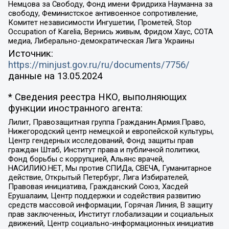
Немцова за Свободу, Фонд имени Фридриха Науманна за
свободу, Феминистское антивоенное сопротивление,
Комитет независимости Ингушетии, Прометей, Stop
Occupation of Karelia, Вернись живым, Фридом Хаус, СОТА
медиа, Либерально-демократическая Лига Украины
Источник:
https://minjust.gov.ru/ru/documents/7756/
данные на
13.05.2024
* Сведения реестра НКО, выполняющих
функции иностранного агента:
Лилит, Правозащитная группа Гражданин.Армия.Право,
Нижегородский центр немецкой и европейской культуры,
Центр гендерных исследований, Фонд защиты прав
граждан Штаб, Институт права и публичной политики,
Фонд борьбы с коррупцией, Альянс врачей,
НАСИЛИЮ.НЕТ, Мы против СПИДа, СВЕЧА, Гуманитарное
действие, Открытый Петербург, Лига Избирателей,
Правовая инициатива, Гражданский Союз, Хасдей
Ерушалаим, Центр поддержки и содействия развитию
средств массовой информации, Горячая Линия, В защиту
прав заключенных, Институт глобализации и социальных
движений, Центр социально-информационных инициатив