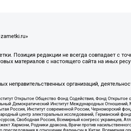
zametki.ru»
ки. Позиция редакции не всегда совпадает с точк
овых материалов с настоящего сайта на иных ресу
ых неправительственных организаций, деятельнос
ститут Открытое Общество Фонд Содействия, Фонд Открытое 
альный Демократический Институт Международных Отношений,
тая Россия, Институт современной России, Черноморский фонд
родный центр электоральных исследований, Германский фонд
рсов, Свободная Россия, Всемирный конгресс украинцев, Атла
ект Хармони, Родники дракона, Врачи против насильственного
ию преследования в отношении Фалуньгун в Китае, Всемирная о