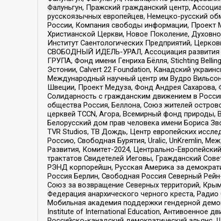
Фалуньгун, Пражский гражданский центр, Ассоци
русскоязычных европейцев, Немецко-русский об
России, Компания свободы информации, Проект М
Христианской Церкви, Новое Поколение, Духовн
Институт Саентологических Предприятий, Церков
СВОБОДНЫЙ ИДЕЛЬ-УРАЛ, Ассоциация развития ж
ГРУПА, Фонд имени Генриха Бёлля, Stichting Bellin
Эстонии, Calvert 22 Foundation, Канадский укра
Международный научный центр им Вудро Вильсона
Швеции, Проект Медуза, Фонд Андрея Сахарова, Ф
Солидарность с гражданским движением в России 
общества Россия, Беллона, Союз жителей острово
церквей TCCN, Агора, Всемирный фонд природы, B
Белорусский дом прав человека имени Бориса Зво
TVR Studios, ТВ Дождь, Центр европейских иссл
Россию, Свободная Бурятия, Uralic, UnKremlin, 
Развития, Комитет-2024, Центрально-Европейски
трактатов Свидетелей Иеговы, Гражданский Совет
РЭНД корпорейшн, Русская Америка за демократи
Россия Берлин, Свободная Россия Северный Рейн-В
Союз за возвращение Северных территорий, Крымско
Федерация анархического черного креста, Радио
Мобильная академия поддержки гендерной демократи
Institute of International Education, Антивоенн
Российско-канадский демократический альянс, 