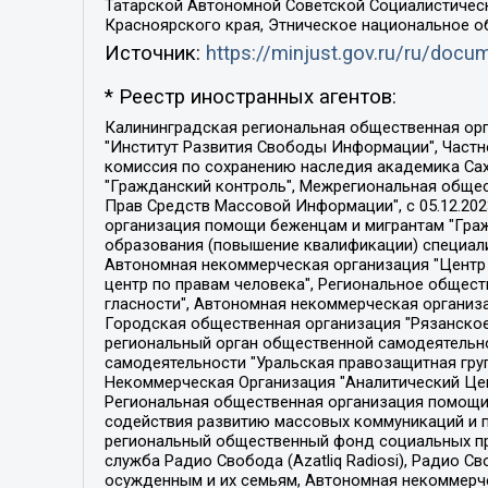
Татарской Автономной Советской Социалистическ
Красноярского края, Этническое национальное о
Источник:
https://minjust.gov.ru/ru/doc
* Реестр иностранных агентов:
Калининградская региональная общественная организация "Экозащита!-Женсовет", Фонд содействия защите прав и свобод граждан "Общественный вердикт", Фонд "Институт Развития Свободы Информации", Частное учреждение "Информационное агентство МЕМО. РУ", Региональная общественная организация "Общественная комиссия по сохранению наследия академика Сахарова", Фонд поддержки свободы прессы, Санкт-Петербургская общественная правозащитная организация "Гражданский контроль", Межрегиональная общественная организация "Информационно-просветительский центр "Мемориал", Региональный Фонд "Центр Защиты Прав Средств Массовой Информации", с 05.12.2023 Фонд "Центр Защиты Прав Средств массовой информации", Региональная общественная благотворительная организация помощи беженцам и мигрантам "Гражданское содействие", Негосударственное образовательное учреждение дополнительного профессионального образования (повышение квалификации) специалистов "АКАДЕМИЯ ПО ПРАВАМ ЧЕЛОВЕКА", Свердловская региональная общественная организация "Сутяжник", Автономная некоммерческая организация "Центр независимых социологических исследований", Союз общественных объединений "Российский исследовательский центр по правам человека", Региональное общественное учреждение научно-информационный центр "МЕМОРИАЛ", Некоммерческая организация "Фонд защиты гласности", Автономная некоммерческая организация "Институт прав человека", Городская общественная организация "Екатеринбургское общество "МЕМОРИАЛ", Городская общественная организация "Рязанское историко-просветительское и правозащитное общество "Мемориал" (Рязанский Мемориал), Челябинский региональный орган общественной самодеятельности – женское общественное объединение "Женщины Евразии", Челябинский региональный орган общественной самодеятельности "Уральская правозащитная группа", Фонд содействия защите здоровья и социальной справедливости имени Андрея Рылькова, Автономная Некоммерческая Организация "Аналитический Центр Юрия Левады", Автономная некоммерческая организация социальной поддержки населения "Проект Апрель", Региональная общественная организация помощи женщинам и детям, находящимся в кризисной ситуации "Информационно-методический центр "Анна", Фонд содействия развитию массовых коммуникаций и правовому просвещению "Так-так-Так", Фонд содействия устойчивому развитию "Серебряная тайга", Свердловский региональный общественный фонд социальных проектов "Новое время", "Idel.Реалии", Кавказ.Реалии, Крым.Реалии, Телеканал Настоящее Время, Татаро-башкирская служба Радио Свобода (Azatliq Radiosi), Радио Свободная Европа/Радио Свобода (PCE/PC), "Сибирь.Реалии", "Фактограф", Благотворительный фонд помощи осужденным и их семьям, Автономная некоммерческая организация "Институт глобализации и социальных движений", Фонд "В защиту прав заключенных", Частное учреждение "Центр поддержки и содействия развитию средств массовой информации", Пензенский региональный общественный благотворительный фонд "Гражданский союз", "Север.Реалии", Некоммерческая организация Фонд "Правовая инициатива", 