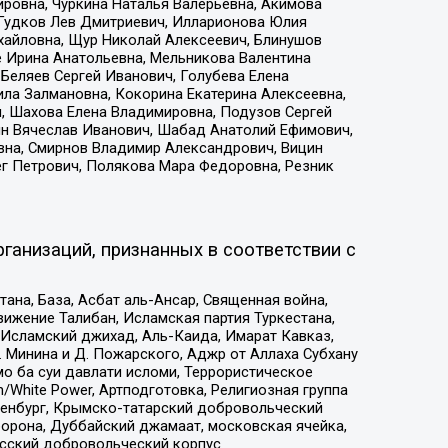
ровна, Чуркина Наталья Валерьевна, Акимова
 Гудков Лев Дмитриевич, Илларионова Юлия
ихайловна, Щур Николай Алексеевич, Блинушов
е Ирина Анатольевна, Мельникова Валентина
Беляев Сергей Иванович, Голубева Елена
ила Залмановна, Кокорина Екатерина Алексеевна,
, Шахова Елена Владимировна, Подузов Сергей
ин Вячеслав Иванович, Шабад Анатолий Ефимович,
вна, Смирнов Владимир Александрович, Вицин
ег Петрович, Полякова Мара Федоровна, Резник
ганизаций, признанных в соответствии с
на, База, Асбат аль-Ансар, Священная война,
ижение Талибан, Исламская партия Туркестана,
Исламский джихад, Аль-Каида, Имарат Кавказ,
 Минина и Д. Пожарского, Аджр от Аллаха Субхану
о ба суи давлати исломи, Террористическое
/White Power, Артподготовка, Религиозная группа
Оренбург, Крымско-татарский добровольческий
орона, Дуббайский джамаат, московская ячейка,
усский добровольческий корпус