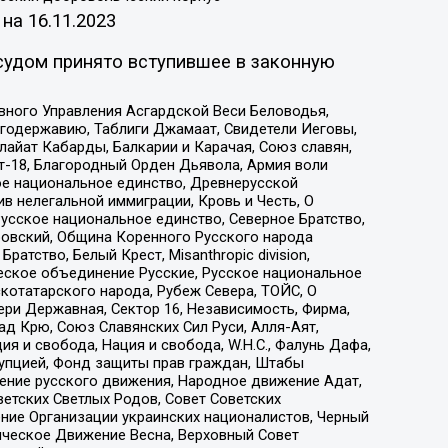
 на
16.11.2023
судом принято вступившее в законную
вного Управления Асгардской Веси Беловодья,
годержавию, Таблиги Джамаат, Свидетели Иеговы,
айат Кабарды, Балкарии и Карачая, Союз славян,
т-18, Благородный Орден Дьявола, Армия воли
ое национальное единство, Древнерусской
 нелегальной иммиграции, Кровь и Честь, О
усское национальное единство, Северное Братство,
ровский, Община Коренного Русского народа
атство, Белый Крест, Misanthropic division,
еское объединение Русские, Русское национальное
котатарского народа, Рубеж Севера, ТОЙС, О
ри Державная, Сектор 16, Независимость, Фирма,
д Крю, Союз Славянских Сил Руси, Алля-Аят,
я и свобода, Нация и свобода, W.H.С., Фалунь Дафа,
рупцией, Фонд защиты прав граждан, Штабы
ение русского движения, Народное движение Адат,
етских Светлых Родов, Совет Советских
ение Организации украинских националистов, Черный
ическое Движение Весна, Верховный Совет