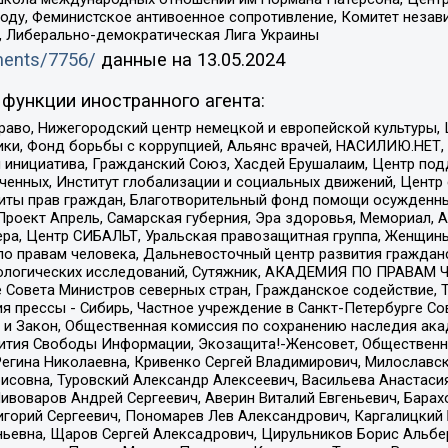
ду, Феминистское антивоенное сопротивление, Комитет независ
а, Либерально-демократическая Лига Украины
uments/7756/
данные на
13.05.2024
функции иностранного агента:
раво, Нижегородский центр немецкой и европейской культуры,
тики, Фонд борьбы с коррупцией, Альянс врачей, НАСИЛИЮ.НЕТ,
я инициатива, Гражданский Союз, Хасдей Ерушалаим, Центр по
юченных, Институт глобализации и социальных движений, Цент
ты прав граждан, Благотворительный фонд помощи осужденным
а, Проект Апрель, Самарская губерния, Эра здоровья, Мемориал
ера, Центр СИБАЛЬТ, Уральская правозащитная группа, Женщины
по правам человека, Дальневосточный центр развития гражданс
ологических исследований, Сутяжник, АКАДЕМИЯ ПО ПРАВАМ Ч
е Совета Министров северных стран, Гражданское содействие,
я прессы - Сибирь, Частное учреждение в Санкт-Петербурге С
 и Закон, Общественная комиссия по сохранению наследия ак
звития Свободы Информации, Экозащита!-Женсовет, Общественн
Регина Николаевна, Кривенко Сергей Владимирович, Милославс
совна, Туровский Александр Алексеевич, Васильева Анастасия
Пивоваров Андрей Сергеевич, Аверин Виталий Евгеньевич, Бара
горий Сергеевич, Пономарев Лев Александрович, Каргалицкий 
ньевна, Щаров Сергей Алексадрович, Цирульников Борис Альбер