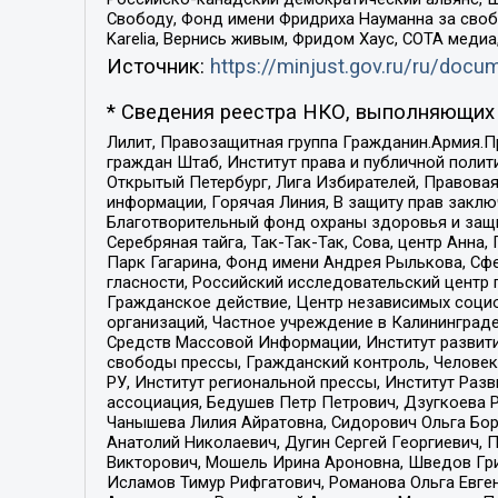
Свободу, Фонд имени Фридриха Науманна за свобо
Karelia, Вернись живым, Фридом Хаус, СОТА меди
Источник:
https://minjust.gov.ru/ru/doc
* Сведения реестра НКО, выполняющих 
Лилит, Правозащитная группа Гражданин.Армия.П
граждан Штаб, Институт права и публичной поли
Открытый Петербург, Лига Избирателей, Правова
информации, Горячая Линия, В защиту прав закл
Благотворительный фонд охраны здоровья и защи
Серебряная тайга, Так-Так-Так, Сова, центр Анн
Парк Гагарина, Фонд имени Андрея Рылькова, Сф
гласности, Российский исследовательский центр 
Гражданское действие, Центр независимых соци
организаций, Частное учреждение в Калининград
Средств Массовой Информации, Институт развити
свободы прессы, Гражданский контроль, Человек
РУ, Институт региональной прессы, Институт Ра
ассоциация, Бедушев Петр Петрович, Дзугкоева 
Чанышева Лилия Айратовна, Сидорович Ольга Бори
Анатолий Николаевич, Дугин Сергей Георгиевич, 
Викторович, Мошель Ирина Ароновна, Шведов Гри
Исламов Тимур Рифгатович, Романова Ольга Евге