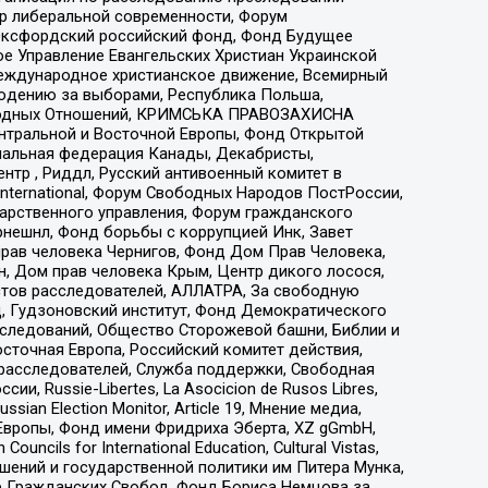
тр либеральной современности, Форум
 Оксфордский российский фонд, Фонд Будущее
е Управление Евангельских Христиан Украинской
еждународное христианское движение, Всемирный
людению за выборами, Республика Польша,
народных Отношений, КРИМСЬКА ПРАВОЗАХИСНА
ы Центральной и Восточной Европы, Фонд Открытой
иональная федерация Канады, Декабристы,
тр , Риддл, Русский антивоенный комитет в
nternational, Форум Свободных Народов ПостРоссии,
дарственного управления, Форум гражданского
рнешнл, Фонд борьбы с коррупцией Инк, Завет
прав человека Чернигов, Фонд Дом Прав Человека,
н, Дом прав человека Крым, Центр дикого лосося,
стов расследователей, АЛЛАТРА, За свободную
д, Гудзоновский институт, Фонд Демократического
сследований, Общество Сторожевой башни, Библии и
сточная Европа, Российский комитет действия,
-расследователей, Служба поддержки, Свободная
 Russie-Libertes, La Asocicion de Rusos Libres,
an Election Monitor, Article 19, Мнение медиа,
Европы, Фонд имени Фридриха Эберта, XZ gGmbH,
ls for International Education, Cultural Vistas,
ошений и государственной политики им Питера Мунка,
 Гражданских Свобод, Фонд Бориса Немцова за