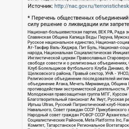
Источник:
http://nac.gov.ru/terroristichesk
* Перечень общественных объединений 
силу решение о ликвидации или запрете
Национал-большевистская партия, ВЕК РА, Рада 
Славянская Община Капища Веды Перуна, Мужская
Русское национальное единство, Национал-социа
Ат-Такфир Валь-Хиджра, Пит Буль, Национал-соц
народа, Национальная Социалистическая Инициат
Инглистической церкви Православных Староверов
свободе совести и о религиозных объединениях,
Клуб Болельщиков Футбольного Клуба Динамо, Фа
Щелковского района, Правый сектор, УНА - УНСО, У
Религиозное объединение последователей инглии
объединение Атака, Мечеть Мирмамеда, Община К
противодействии экстремистской деятельности, 
Молодежная правозащитная группа МПГ, Курсом П
Благотворительный пансионат Ак Умут, Русская ре
Иртыш Ultras, Русский Патриотический клуб-Нов
Навального, Совет граждан СССР Прикубанского 
Народный совет граждан РСФСР СССР Архангельск
Социалистических Районов, Meta Platforms Inc, 
Комитет, Татарстанское Региональное Всетатар