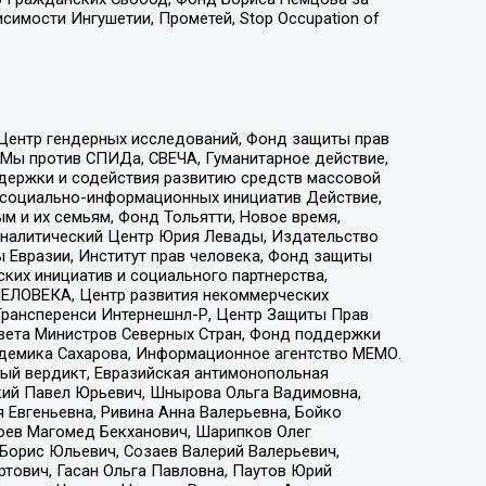
имости Ингушетии, Прометей, Stop Occupation of
 Центр гендерных исследований, Фонд защиты прав
 Мы против СПИДа, СВЕЧА, Гуманитарное действие,
ддержки и содействия развитию средств массовой
р социально-информационных инициатив Действие,
 и их семьям, Фонд Тольятти, Новое время,
, Аналитический Центр Юрия Левады, Издательство
 Евразии, Институт прав человека, Фонд защиты
ких инициатив и социального партнерства,
ЕЛОВЕКА, Центр развития некоммерческих
 Трансперенси Интернешнл-Р, Центр Защиты Прав
овета Министров Северных Стран, Фонд поддержки
адемика Сахарова, Информационное агентство МЕМО.
ый вердикт, Евразийская антимонопольная
кий Павел Юрьевич, Шнырова Ольга Вадимовна,
 Евгеньевна, Ривина Анна Валерьевна, Бойко
хоев Магомед Бекханович, Шарипков Олег
Борис Юльевич, Созаев Валерий Валерьевич,
тович, Гасан Ольга Павловна, Паутов Юрий