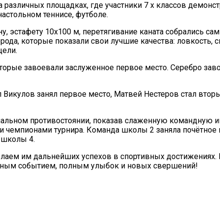
а различных площадках, где участники 7 х классов демонс
настольном теннисе, футболе.
, эстафету 10x100 м, перетягивание каната собрались са
да, которые показали свои лучшие качества: ловкость, с
цели.
оторые завоевали заслуженное первое место. Серебро зав
 Викулов занял первое место, Матвей Нестеров стал вторы
нальном противостоянии, показав слаженную командную иг
и чемпионами турнира. Команда школы 2 заняла почётное 
 школы 4.
елаем им дальнейших успехов в спортивных достижениях.
стным событием, полным улыбок и новых свершений!