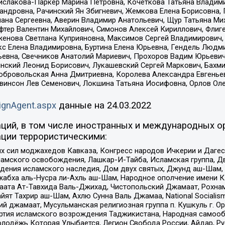
ислакова-Паркер Марина Петровна, Кочеткова Татьяна Владими
сандровна, Рачинский Ян Збигневич, Жемкова Елена Борисовна,
лана Сергеевна, Аверин Владимир Анатольевич, Щур Татьяна М
фтер Валентин Михайлович, Симонов Алексей Кириллович, Флиг
женова Светлана Куприяновна, Максимов Сергей Владимирович, 
кс Елена Владимировна, Буртина Елена Юрьевна, Гендель Людм
евна, Свечников Анатолий Мариевич, Прохоров Вадим Юрьевич
инский Леонид Борисович, Лукашевский Сергей Маркович, Бахм
Добровольская Анна Дмитриевна, Королева Александра Евгенье
евинсон Лев Семенович, Локшина Татьяна Иосифовна, Орлов Ол
ignAgent.aspx
данные на
24.03.2022
ций, в том числе иностранных и международных ор
ции террористическими:
ил моджахедов Кавказа, Конгресс народов Ичкерии и Дагеста
ламского освобождения, Лашкар-И-Тайба, Исламская группа, Дв
ения исламского наследия, Дом двух святых, Джунд аш-Шам, 
жабха аль-Нусра ли-Ахль аш-Шам, Народное ополчение имени К.
ата Ат-Тавхида Валь-Джихад, Чистопольский Джамаат, Рохнам
ят Тахрир аш-Шам, Ахлю Сунна Валь Джамаа, National Socialism
ий джамаат, Мусульманская религиозная группа п. Кушкуль г. 
ртия исламского возрождения Таджикистана, Народная самооб
олодёжь Которая Улыбается, Легион Свобода России, Айдар, Р