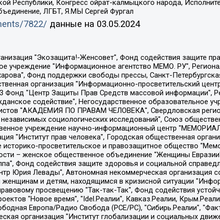
ой Республики, Конгресс ойрат-калмыцкого народа, Исполнит
бъединение, ЛГБТ, Я.МЫ Сергей Фургал
uments/7822/
данные на
03.05.2024
Общество с ограниченной ответственностью "Радио Свободная Европа/Радио Свобода", Чешское информационное агентство "MEDIUM-ORIENT", Красноярская региональная общественная организация "Мы против СПИДа", Камалягин Денис Николаевич, Маркелов Сергей Евгеньевич, Пономарев Лев Александрович, Савицкая Людмила Алексеевна, Автономная некоммерческая организация "Центр по работе с проблемой насилия "НАСИЛИЮ.НЕТ", Межрегиональный профессиональный союз работников здравоохранения "Альянс врачей", Юридическое лицо, зарегистрированное в Латвийской Республике, SIA "Medusa Project" (регистрационный номер 40103797863, дата регистрации 10.06.2014), Некоммерческая организация "Фонд по борьбе с коррупцией", Автономная некоммерческая организация "Институт права и публичной политики", Баданин Роман Сергеевич, Гликин Максим Александрович, Железнова Мария Михайловна, Лукьянова Юлия Сергеевна, Маетная Елизавета Витальевна, Маняхин Петр Борисович, Чуракова Ольга Владимировна, Ярош Юлия Петровна, Юридическое лицо "The Insider SIA", зарегистрированное в Риге, Латвийская Республика (дата регистрации 26.06.2015), являющееся администратором доменного имени интернет-издания "The Insider SIA", https://theins.ru, Постернак Алексей Евгеньевич, Рубин Михаил Аркадьевич, Анин Роман Александрович, Юридическое лицо Istories fonds, зарегистрированное в Латвийской Республике (регистрационный номер 50008295751, дата регистрации 24.02.2020), Великовский Дмитрий Александрович, Долинина Ирина Николаевна, Мароховская Алеся Алексеевна, Шлейнов Роман Юрьевич, Шмагун Олеся Валентиновна, Общество с ограниченной ответственностью "Альтаир 2021", Общество с ограниченной ответственностью "Вега 2021", Общество с ограниченной ответственностью "Главный редактор 2021", Общество с ограниченной ответственностью "Ромашки монолит", Важенков Артем Валерьевич, Ивановская областная общественная организация "Центр гендерных исследований", Гурман Юрий Альбертович, Медиапроект "ОВД-Инфо", Егоров Владимир Владимирович, Жилинский Владимир Александрович, Общество с ограниченной ответственностью "ЗП", Иванова София Юрьевна, Карезина Инна Павловна, Кильтау Екатерина Викторовна, Петров Алексей Викторович, Пискунов Сергей Евгеньевич, Смирнов Сергей Сергеевич, Тихонов Михаил Сергеевич, Общество с ограниченной ответственностью "ЖУРНАЛИСТ-ИНОСТРАННЫЙ АГЕНТ", Арапова Галина Юрьевна, Вольтская Татьяна Анатольевна, Американская компания "Mason G.E.S. Anonymous Foundation" (США), являющаяся владельцем интернет-издания https://mnews.world/, Компания "Stichting Bellingcat", зарегистрированная в Нидерландах (дата регистрации 11.07.2018), Захаров Андрей Вячеславович, Клепиковская Екатерина Дмитриевна, Общество с ограниченной ответственностью "МЕМО", Перл Роман Александрович, Симонов Евгений Алексеевич, Соловьева Елена Анатольевна, Сотников Даниил Владимирович, Сурначева Елизавета Дмитриевна, Автономная некоммерческая организация по защите прав человека и информированию населения "Якутия – Наше Мнение", Общество с ограниченной ответственностью "Москоу диджитал медиа", с 26.01.2023 Общество с ограниченной ответственностью "Чайка Белые сады", Ветошкина Валерия Валерьевна, Заговора Максим Александрович, Межрегиональное общественное движение "Российская ЛГБТ - сеть", Оленичев Максим Владимирович, Павлов Иван Юрьевич, Скворцова Елена Сергеевна, Общество с ограниченной ответственностью "Как бы инагент", Кочетков Игорь Викторович, Общество с ограниченной ответственностью "Честные выборы", Еланчик Олег Александрович, Общество с ограниченной ответственностью "Нобелевский призыв", Гималова Регина Эмилевна, Григорьев Андрей Валерьевич, Григорьева Алина Александровна, Ассоциация по содействию защите прав призывников, альтернативнослужащих и военнослужащих "Правозащитная группа "Гражданин.Армия.Право", Хисамова Регина Фаритовна, Автономная некоммерческая организация по реализа