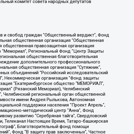
ельный комитет совета народных депутатов
ции социально-правовых программ "Лилит", Дальневосточное общественное движение "Маяк", Санкт-Петербургская ЛГБТ-инициативная группа "Выход", Инициативная группа ЛГБТ+ "Реверс", Алексеев Андрей Викторович, Бекбулатова Таисия Львовна, Беляев Иван Михайлович, Владыкина Елена Сергеевна, Гельман Марат Александрович, Никульшина Вероника Юрьевна, Толоконникова Надежда Андреевна, Шендерович Виктор Анатольевич, Общество с ограниченной ответственностью "Данное сообщение", Общество с ограниченной ответственностью Издательский дом "Новая глава", Айнбиндер Александра Александровна, Московский комьюнити-центр для ЛГБТ+инициатив, Благотворительный фонд развития филантропии, Deutsche Welle (Германия, Kurt-Schumacher-Strasse 3, 53113 Bonn), Борзунова Мария Михайловна, Воробьев Виктор Викторович, Голубева Анна Львовна, Константинова Алла Михайловна, Малкова Ирина Владимировна, Мурадов Мурад Абдулгалимович, Осетинская Елизавета Николаевна, Понасенков Евгений Николаевич, Ганапольский Матвей Юрьевич, Киселев Евгений Алексеевич, Борухович Ирина Григорьевна, Дремин Иван Тимофеевич, Дубровский Дмитрий Викторович, Красноярская региональная общественная организация поддержки и развития альтернативных образовательных технологий и межкультурных коммуникаций "ИНТЕРРА", Маяковская Екатерина Алексеевна, Фейгин Марк Захарович, Филимонов Андрей Викторович, Дзугкоева Регина Николаевна, Доброхотов Роман Александрович, Дудь Юрий Александрович, Елкин Сергей Владимирович, Кругликов Кирилл Игоревич, Сабунаева Мария Леонидовна, Семенов Алексей Владимирович, Шаинян Карен Багратович, Шульман Екатерина Михайловна, Асафьев Артур Валерьевич, Вахштайн Виктор Семенович, Венедиктов Алексей Алексеевич, Лушникова Екатерина Евгеньевна, Волков Леонид Михайлович, Невзоров Александр Глебович, Пархоменко Сергей Борисович, Сироткин Ярослав Николаевич, Кара-Мурза Владимир Владимирович, Баранова Наталья Владимировна, Гозман Леонид Яковлевич, Кагарлицкий Борис Юльевич, Климарев Михаил Валерьевич, Милов Владимир Станиславович, Автономная некоммерческая организация Краснодарский центр современного искусства "Типография", Моргенштерн Алишер Тагирович, Соболь Любовь Эдуардовна, Общество с ограниченной ответственностью "ЛИЗА НОРМ", Каспаров Гарри Кимович, Ходорковский Михаил Борисович, Общество с ограниченной ответственностью "Апрельские тезисы", Данилович Ирина Брониславовна, Кашин Олег Владимирович, Петров Николай Владимирович, Пивоваров Алексей Владимирович, Соколов Михаил Владимирович, Цветкова Юлия Владимировна, Чичваркин Евгений Александрович, Комитет против пыток/Команда против пыток, Общество с ограниченной ответственностью "Первый научный", Общество с ограниченной ответственностью "Вертолет и ко", Белоцерковская Вероника Борисовна, Кац Максим Евгеньевич, Лазарева Татьяна Юрьевна, Шаведдинов Руслан Табризович, Яшин Илья Валерьевич, Общество с ограниченной ответственностью "Иноагент ААВ", Алешковский Дмитрий Петрович, Альбац Евгения Марковна, Быков Дмитрий Львович, Галямина Юлия Евгеньевна, Лойко Сергей Леонидович, Мартынов Кирилл Константинович, Медведев Сергей Александрович, Крашенинников Федор Геннадиевич, Гордеева Катерина Вл