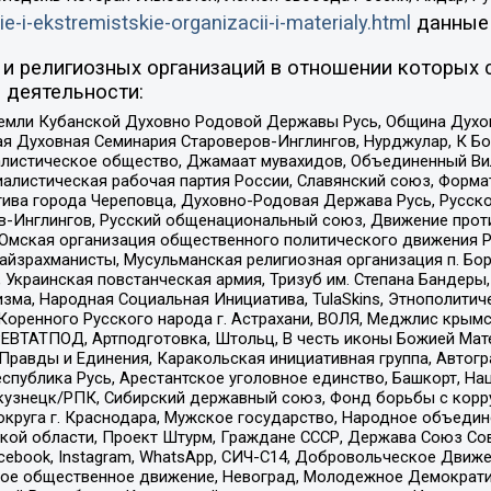
ie-i-ekstremistskie-organizacii-i-materialy.html
данные
и религиозных организаций в отношении которых 
 деятельности:
земли Кубанской Духовно Родовой Державы Русь, Община Духо
 Духовная Семинария Староверов-Инглингов, Нурджулар, К Бо
листическое общество, Джамаат мувахидов, Объединенный Вил
иалистическая рабочая партия России, Славянский союз, Форма
ива города Череповца, Духовно-Родовая Держава Русь, Русск
-Инглингов, Русский общенациональный союз, Движение против
 Омская организация общественного политического движения Р
йзрахманисты, Мусульманская религиозная организация п. Бо
краинская повстанческая армия, Тризуб им. Степана Бандеры, Бр
зма, Народная Социальная Инициатива, TulaSkins, Этнополитич
оренного Русского народа г. Астрахани, ВОЛЯ, Меджлис крымс
РЕВТАТПОД, Артподготовка, Штольц, В честь иконы Божией Мате
равды и Единения, Каракольская инициативная группа, Автогра
спублика Русь, Арестантское уголовное единство, Башкорт, Наци
окузнецк/РПК, Сибирский державный союз, Фонд борьбы с кор
округа г. Краснодара, Мужское государство, Народное объедин
ой области, Проект Штурм, Граждане СССР, Держава Союз Сов
Facebook, Instagram, WhatsApp, СИЧ-С14, Добровольческое Движ
ское общественное движение, Невоград, Молодежное Демократ