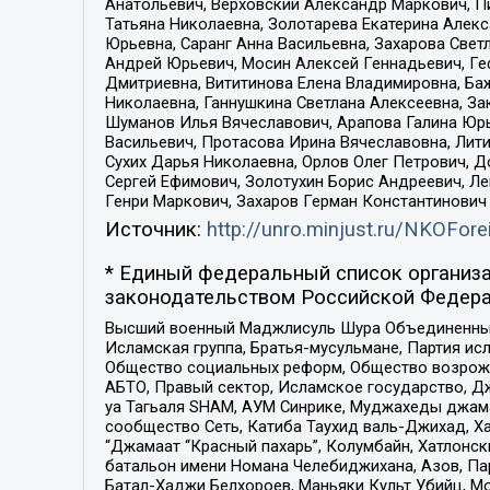
Анатольевич, Верховский Александр Маркович, П
Татьяна Николаевна, Золотарева Екатерина Алек
Юрьевна, Саранг Анна Васильевна, Захарова Свет
Андрей Юрьевич, Мосин Алексей Геннадьевич, Ге
Дмитриевна, Вититинова Елена Владимировна, Ба
Николаевна, Ганнушкина Светлана Алексеевна, За
Шуманов Илья Вячеславович, Арапова Галина Юрь
Васильевич, Протасова Ирина Вячеславовна, Лит
Сухих Дарья Николаевна, Орлов Олег Петрович, 
Сергей Ефимович, Золотухин Борис Андреевич, Л
Генри Маркович, Захаров Герман Константинович
Источник:
http://unro.minjust.ru/NKOFore
* Единый федеральный список организа
законодательством Российской Федера
Высший военный Маджлисуль Шура Объединенных с
Исламская группа, Братья-мусульмане, Партия ис
Общество социальных реформ, Общество возрожд
АБТО, Правый сектор, Исламское государство, Д
уа Тагьаля SHAM, АУМ Синрике, Муджахеды джама
сообщество Сеть, Катиба Таухид валь-Джихад, Хай
“Джамаат “Красный пахарь”, Колумбайн, Хатлонск
батальон имени Номана Челебиджихана, Азов, Па
Батал-Хаджи Белхороев, Маньяки Культ Убийц, М