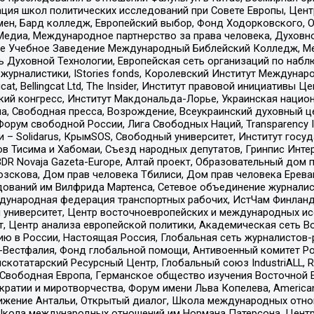
ация школ политических исследований при Совете Европы, Цен
мен, Бард колледж, Европейский выбор, Фонд Ходорковского,
едиа, Международное партнерство за права человека, Духовно
ое Учебное Заведение Международный Библейский Колледж, М
ь Духовной Технологии, Европейская сеть организаций по наб
урналистики, IStories fonds, Королевский Институт Между
gcat, Bellingcat Ltd, The Insider, Институт правовой инициатив
инский конгресс, Институт Макдональда-Лорье, Украинская нац
, Свободная пресса, Возрождение, Всеукраинский духовный цен
орум свободной России, Лига Свободных Наций, Transparеncy I
– Solidarus, КрымSOS, Свободный университет, Институт госу
в Тисима и Хабомаи, Съезд народных депутатов, Гринпис Инте
DR Novaja Gazeta-Europe, Алтай проект, Образовательный дом 
зскова, Дом прав человека Тбилиси, Дом прав человека Ерева
едований им Вилфрида Мартенса, Сетевое объединение журнали
Международная федерация транспортных рабочих, ИстЧам Финлан
й университет, Центр восточноевропейских и международных и
, Центр анализа европейской политики, Академическая сеть Во
ю в России, Настоящая Россия, Глобальная сеть журналистов
естфалия, Фонд глобальной помощи, Антивоенный комитет России,
татарский Ресурсный Центр, Глобальный союз IndustriALL, Russi
 Свободная Европа, Германское общество изучения Восточной 
и и миротворчества, Форум имени Льва Копелева, American Counci
ое движение Антальи, Открытый диалог, Школа международных отн
Школа международных отношений им Нормана Патерсона, Центр