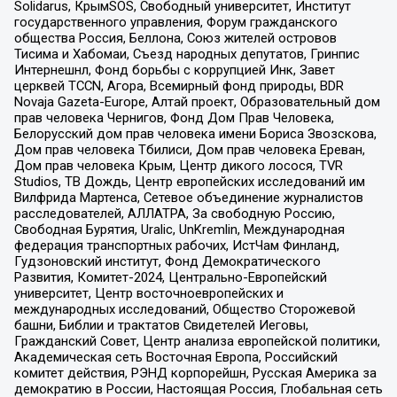
Solidarus, КрымSOS, Свободный университет, Институт
государственного управления, Форум гражданского
общества Россия, Беллона, Союз жителей островов
Тисима и Хабомаи, Съезд народных депутатов, Гринпис
Интернешнл, Фонд борьбы с коррупцией Инк, Завет
церквей TCCN, Агора, Всемирный фонд природы, BDR
Novaja Gazeta-Europe, Алтай проект, Образовательный дом
прав человека Чернигов, Фонд Дом Прав Человека,
Белорусский дом прав человека имени Бориса Звозскова,
Дом прав человека Тбилиси, Дом прав человека Ереван,
Дом прав человека Крым, Центр дикого лосося, TVR
Studios, ТВ Дождь, Центр европейских исследований им
Вилфрида Мартенса, Сетевое объединение журналистов
расследователей, АЛЛАТРА, За свободную Россию,
Свободная Бурятия, Uralic, UnKremlin, Международная
федерация транспортных рабочих, ИстЧам Финланд,
Гудзоновский институт, Фонд Демократического
Развития, Комитет-2024, Центрально-Европейский
университет, Центр восточноевропейских и
международных исследований, Общество Сторожевой
башни, Библии и трактатов Свидетелей Иеговы,
Гражданский Совет, Центр анализа европейской политики,
Академическая сеть Восточная Европа, Российский
комитет действия, РЭНД корпорейшн, Русская Америка за
демократию в России, Настоящая Россия, Глобальная сеть