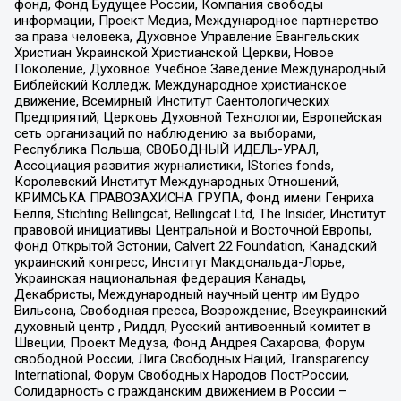
фонд, Фонд Будущее России, Компания свободы
информации, Проект Медиа, Международное партнерство
за права человека, Духовное Управление Евангельских
Христиан Украинской Христианской Церкви, Новое
Поколение, Духовное Учебное Заведение Международный
Библейский Колледж, Международное христианское
движение, Всемирный Институт Саентологических
Предприятий, Церковь Духовной Технологии, Европейская
сеть организаций по наблюдению за выборами,
Республика Польша, СВОБОДНЫЙ ИДЕЛЬ-УРАЛ,
Ассоциация развития журналистики, IStories fonds,
Королевский Институт Международных Отношений,
КРИМСЬКА ПРАВОЗАХИСНА ГРУПА, Фонд имени Генриха
Бёлля, Stichting Bellingcat, Bellingcat Ltd, The Insider, Институт
правовой инициативы Центральной и Восточной Европы,
Фонд Открытой Эстонии, Calvert 22 Foundation, Канадский
украинский конгресс, Институт Макдональда-Лорье,
Украинская национальная федерация Канады,
Декабристы, Международный научный центр им Вудро
Вильсона, Свободная пресса, Возрождение, Всеукраинский
духовный центр , Риддл, Русский антивоенный комитет в
Швеции, Проект Медуза, Фонд Андрея Сахарова, Форум
свободной России, Лига Свободных Наций, Transparеncy
International, Форум Свободных Народов ПостРоссии,
Солидарность с гражданским движением в России –