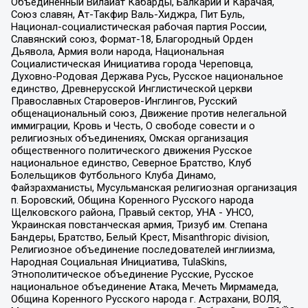
Объединенный Вилайат Кабарды, Балкарии и Карачая,
Союз славян, Ат-Такфир Валь-Хиджра, Пит Буль,
Национал-социалистическая рабочая партия России,
Славянский союз, Формат-18, Благородный Орден
Дьявола, Армия воли народа, Национальная
Социалистическая Инициатива города Череповца,
Духовно-Родовая Держава Русь, Русское национальное
единство, Древнерусской Инглистической церкви
Православных Староверов-Инглингов, Русский
общенациональный союз, Движение против нелегальной
иммиграции, Кровь и Честь, О свободе совести и о
религиозных объединениях, Омская организация
общественного политического движения Русское
национальное единство, Северное Братство, Клуб
Болельщиков Футбольного Клуба Динамо,
Файзрахманисты, Мусульманская религиозная организация
п. Боровский, Община Коренного Русского народа
Щелковского района, Правый сектор, УНА - УНСО,
Украинская повстанческая армия, Тризуб им. Степана
Бандеры, Братство, Белый Крест, Misanthropic division,
Религиозное объединение последователей инглиизма,
Народная Социальная Инициатива, TulaSkins,
Этнополитическое объединение Русские, Русское
национальное объединение Атака, Мечеть Мирмамеда,
Община Коренного Русского народа г. Астрахани, ВОЛЯ,