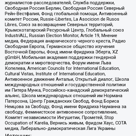
журналистов-расследователей, Служба поддержки,
Свободная Россия Берлин, Свободная Россия Северный
Рейн-Вестфалия, Фонд глобальной помощи, Антивоенный
комитет России, Russie-Libertes, La Asocicion de Rusos
Libres, Союз за возвращение Северных территорий,
Крымскотатарский Ресурсный Центр, Глобальный союз
IndustriALL, Russian Election Monitor, Article 19, Мнение
медиа, Федерация анархического черного креста, Радио
Свободная Европа, Германское общество изучения
Восточной Европы, Фонд имени Фридриха Эберта, XZ
gGmbH, Мобильная академия поддержки гендерной
демократии и миротворчества, Форум имени Льва
Копелева, American Councils for International Education,
Cultural Vistas, Institute of International Education,
Антивоенное движение Антальи, Открытый диалог, Школа
международных отношений и государственной политики
им Питера Мунка, Российско-канадский демократический
альянс, Школа международных отношений им Нормана
Патерсона, Центр Гражданских Свобод, Фонд Бориса
Немцова за Свободу, Фонд имени Фридриха Науманна за
свободу, Феминистское антивоенное сопротивление,
Комитет независимости Ингушетии, Прометей, Stop
Occupation of Karelia, Вернись живым, Фридом Хаус, СОТА
медиа, Либерально-демократическая Лига Украины