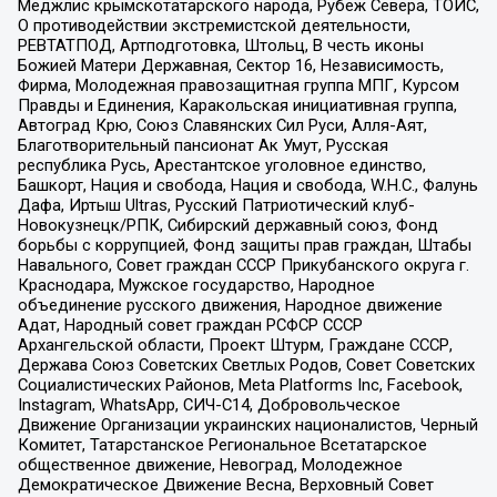
Меджлис крымскотатарского народа, Рубеж Севера, ТОЙС,
О противодействии экстремистской деятельности,
РЕВТАТПОД, Артподготовка, Штольц, В честь иконы
Божией Матери Державная, Сектор 16, Независимость,
Фирма, Молодежная правозащитная группа МПГ, Курсом
Правды и Единения, Каракольская инициативная группа,
Автоград Крю, Союз Славянских Сил Руси, Алля-Аят,
Благотворительный пансионат Ак Умут, Русская
республика Русь, Арестантское уголовное единство,
Башкорт, Нация и свобода, Нация и свобода, W.H.С., Фалунь
Дафа, Иртыш Ultras, Русский Патриотический клуб-
Новокузнецк/РПК, Сибирский державный союз, Фонд
борьбы с коррупцией, Фонд защиты прав граждан, Штабы
Навального, Совет граждан СССР Прикубанского округа г.
Краснодара, Мужское государство, Народное
объединение русского движения, Народное движение
Адат, Народный совет граждан РСФСР СССР
Архангельской области, Проект Штурм, Граждане СССР,
Держава Союз Советских Светлых Родов, Совет Советских
Социалистических Районов, Meta Platforms Inc, Facebook,
Instagram, WhatsApp, СИЧ-С14, Добровольческое
Движение Организации украинских националистов, Черный
Комитет, Татарстанское Региональное Всетатарское
общественное движение, Невоград, Молодежное
Демократическое Движение Весна, Верховный Совет