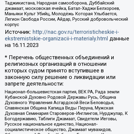
Таджикистана, Народная самооборона, Дуббайский
джамаат, московская ячейка, Батал-Хаджи Белхороев,
Маньяки Культ Убийц, Молодёжь Которая Улыбается,
Легион Свобода России, Айдар, Русский добровольческий
корпус
Источник:
http://nac.gov.ru/terroristicheskie-i-
ekstremistskie-organizacii-i-materialy.html
данные
на
16.11.2023
* Перечень общественных объединений и
религиозных организаций в отношении
которых судом принято вступившее в
законную силу решение о ликвидации или
запрете деятельности:
Национал-большевистская партия, ВЕК РА, Рада земли
Кубанской Духовно Родовой Державы Русь, Община
Духовного Управления Асгардской Веси Беловодья,
Славянская Община Капища Веды Перуна, Мужская
Духовная Семинария Староверов-Инглингов, Нурджулар, К
Богодержавию, Таблиги Джамаат, Свидетели Иеговы,
Русское национальное единство, Национал-
социалистическое общество, Джамаат мувахидов,