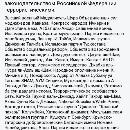
законодательством Российской Федерации
террористическими:
Высший военный Маджлисуль Шура Объединенных сил
моджахедов Кавказа, Конгресс народов Ичкерии и
Дагестана, База, Асбат аль-Ансар, Священная война,
Исламская группа, Братья-мусульмане, Партия исламского
освобождения, Лашкар-И-Тайба, Исламская группа,
Движение Талибан, Исламская партия Туркестана,
Общество социальных реформ, Общество возрождения
исламского наследия, Дом двух святых, Джунд аш-Шам,
Исламский джихад, Аль-Каида, Имарат Кавказ, АБТО,
Правый сектор, Исламское государство, Джабха аль-
Нусра ли-Ахль аш-Шам, Народное ополчение имени К.
Минина и Д. Пожарского, Аджр от Аллаха Субхану уа
Тагьаля SHAM, АУМ Синрике, Муджахеды джамаата Ат-
Тавхида Валь-Джихад, Чистопольский Джамаат, Рохнамо
ба суи давлати исломи, Террористическое сообщество
Сеть, Катиба Таухид валь-Джихад, Хайят Тахрир аш-Шам,
Ахлю Сунна Валь Джамаа, National Socialism/White Power,
Артподготовка, Религиозная группа “Джамаат “Красный
пахарь”, Колумбайн, Хатлонский джамаат, Мусульманская
религиозная группа п. Кушкуль г. Оренбург, Крымско-
татарский добровольческий батальон имени Номана
Челебиджихана, Азов, Партия исламского возрождения