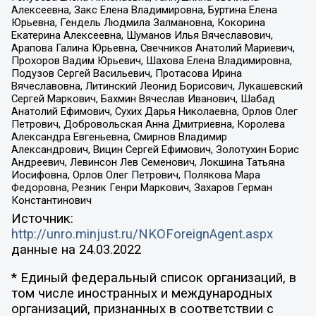
Алексеевна, Закс Елена Владимировна, Буртина Елена
Юрьевна, Гендель Людмила Залмановна, Кокорина
Екатерина Алексеевна, Шуманов Илья Вячеславович,
Арапова Галина Юрьевна, Свечников Анатолий Мариевич,
Прохоров Вадим Юрьевич, Шахова Елена Владимировна,
Подузов Сергей Васильевич, Протасова Ирина
Вячеславовна, Литинский Леонид Борисович, Лукашевский
Сергей Маркович, Бахмин Вячеслав Иванович, Шабад
Анатолий Ефимович, Сухих Дарья Николаевна, Орлов Олег
Петрович, Добровольская Анна Дмитриевна, Королева
Александра Евгеньевна, Смирнов Владимир
Александрович, Вицин Сергей Ефимович, Золотухин Борис
Андреевич, Левинсон Лев Семенович, Локшина Татьяна
Иосифовна, Орлов Олег Петрович, Полякова Мара
Федоровна, Резник Генри Маркович, Захаров Герман
Константинович
Источник:
http://unro.minjust.ru/NKOForeignAgent.aspx
данные на
24.03.2022
* Единый федеральный список организаций, в
том числе иностранных и международных
организаций, признанных в соответствии с