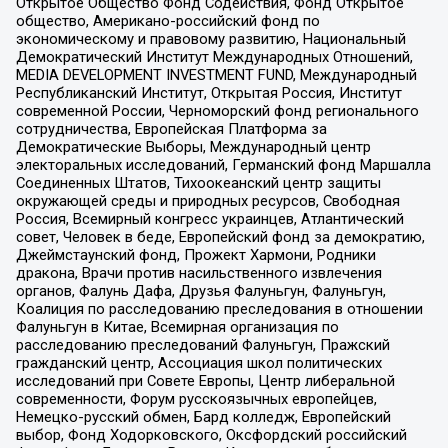
Открытое Общество Фонд Содействия, Фонд Открытое
общество, Американо-российский фонд по
экономическому и правовому развитию, Национальный
Демократический Институт Международных Отношений,
MEDIA DEVELOPMENT INVESTMENT FUND, Международный
Республиканский Институт, Открытая Россия, Институт
современной России, Черноморский фонд регионального
сотрудничества, Европейская Платформа за
Демократические Выборы, Международный центр
электоральных исследований, Германский фонд Маршалла
Соединенных Штатов, Тихоокеанский центр защиты
окружающей среды и природных ресурсов, Свободная
Россия, Всемирный конгресс украинцев, Атлантический
совет, Человек в беде, Европейский фонд за демократию,
Джеймстаунский фонд, Прожект Хармони, Родники
дракона, Врачи против насильственного извлечения
органов, Фалунь Дафа, Друзья Фалуньгун, Фалуньгун,
Коалиция по расследованию преследования в отношении
Фалуньгун в Китае, Всемирная организация по
расследованию преследований Фалуньгун, Пражский
гражданский центр, Ассоциация школ политических
исследований при Совете Европы, Центр либеральной
современности, Форум русскоязычных европейцев,
Немецко-русский обмен, Бард колледж, Европейский
выбор, Фонд Ходорковского, Оксфордский российский