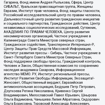
Гагарина, Фонд имени Андрея Рылькова, Сфера, Центр
СИБАЛЬТ, Уральская правозащитная группа, Женщины
Евразии, Институт прав человека, Фонд защиты гласности,
Российский исследовательский центр по правам человека,
Дальневосточный центр развития гражданских инициатив
и социального партнерства, Гражданское действие, Центр
независимых социологических исследований, Сутяжник,
АКАДЕМИЯ ПО ПРАВАМ ЧЕЛОВЕКА, Центр развития
некоммерческих организаций, Частное учреждение в
Калининграде Совета Министров северных стран,
Гражданское содействие, Трансперенси Интернешнл-Р,
Центр Защиты Прав Средств Массовой Информации,
Институт развития прессы - Сибирь, Частное учреждение в
Санкт-Петербурге Совета Министров Северных Стран,
Фонд поддержки свободы прессы, Гражданский контроль,
Человек и Закон, Общественная комиссия по сохранению
наследия академика Сахарова, Информационное
агентство МЕМО. РУ, Институт региональной прессы,
Институт Развития Свободы Информации, Экозащита!-
Женсовет, Общественный вердикт, Евразийская
антимонопольная ассоциация, Бедушев Петр Петрович,
Дзугкоева Регина Николаевна, Кривенко Сергей
Владимирович, Милославский Павел Юрьевич, Шнырова
Ольга Вадимовна, Чанышева Лилия Айратовна, Сидорович
Ольга Борисовна, Туровский Александр Алексеевич,