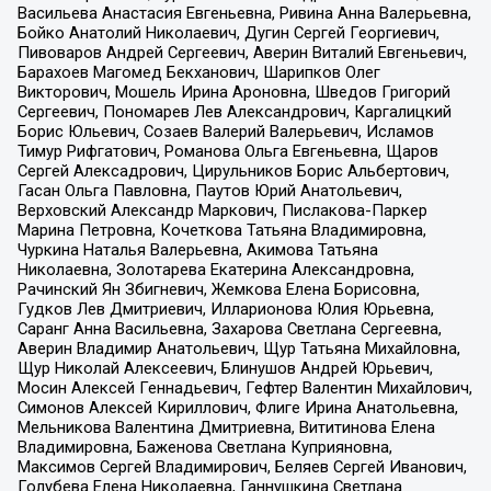
Васильева Анастасия Евгеньевна, Ривина Анна Валерьевна,
Бойко Анатолий Николаевич, Дугин Сергей Георгиевич,
Пивоваров Андрей Сергеевич, Аверин Виталий Евгеньевич,
Барахоев Магомед Бекханович, Шарипков Олег
Викторович, Мошель Ирина Ароновна, Шведов Григорий
Сергеевич, Пономарев Лев Александрович, Каргалицкий
Борис Юльевич, Созаев Валерий Валерьевич, Исламов
Тимур Рифгатович, Романова Ольга Евгеньевна, Щаров
Сергей Алексадрович, Цирульников Борис Альбертович,
Гасан Ольга Павловна, Паутов Юрий Анатольевич,
Верховский Александр Маркович, Пислакова-Паркер
Марина Петровна, Кочеткова Татьяна Владимировна,
Чуркина Наталья Валерьевна, Акимова Татьяна
Николаевна, Золотарева Екатерина Александровна,
Рачинский Ян Збигневич, Жемкова Елена Борисовна,
Гудков Лев Дмитриевич, Илларионова Юлия Юрьевна,
Саранг Анна Васильевна, Захарова Светлана Сергеевна,
Аверин Владимир Анатольевич, Щур Татьяна Михайловна,
Щур Николай Алексеевич, Блинушов Андрей Юрьевич,
Мосин Алексей Геннадьевич, Гефтер Валентин Михайлович,
Симонов Алексей Кириллович, Флиге Ирина Анатольевна,
Мельникова Валентина Дмитриевна, Вититинова Елена
Владимировна, Баженова Светлана Куприяновна,
Максимов Сергей Владимирович, Беляев Сергей Иванович,
Голубева Елена Николаевна, Ганнушкина Светлана