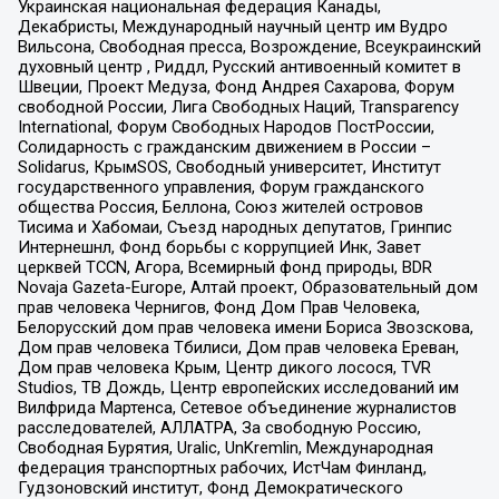
Украинская национальная федерация Канады,
Декабристы, Международный научный центр им Вудро
Вильсона, Свободная пресса, Возрождение, Всеукраинский
духовный центр , Риддл, Русский антивоенный комитет в
Швеции, Проект Медуза, Фонд Андрея Сахарова, Форум
свободной России, Лига Свободных Наций, Transparеncy
International, Форум Свободных Народов ПостРоссии,
Солидарность с гражданским движением в России –
Solidarus, КрымSOS, Свободный университет, Институт
государственного управления, Форум гражданского
общества Россия, Беллона, Союз жителей островов
Тисима и Хабомаи, Съезд народных депутатов, Гринпис
Интернешнл, Фонд борьбы с коррупцией Инк, Завет
церквей TCCN, Агора, Всемирный фонд природы, BDR
Novaja Gazeta-Europe, Алтай проект, Образовательный дом
прав человека Чернигов, Фонд Дом Прав Человека,
Белорусский дом прав человека имени Бориса Звозскова,
Дом прав человека Тбилиси, Дом прав человека Ереван,
Дом прав человека Крым, Центр дикого лосося, TVR
Studios, ТВ Дождь, Центр европейских исследований им
Вилфрида Мартенса, Сетевое объединение журналистов
расследователей, АЛЛАТРА, За свободную Россию,
Свободная Бурятия, Uralic, UnKremlin, Международная
федерация транспортных рабочих, ИстЧам Финланд,
Гудзоновский институт, Фонд Демократического