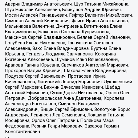
Аверин Владимир Анатольевич, Щур Татьяна Михайловна,
Щур Николай Алексеевич, Блинушов Андрей Юрьевич,
Мосин Алексей Геннадьевич, Гефтер Валентин Михайлович,
Симонов Алексей Кириллович, Флиге Ирина Анатольевна,
Мельникова Валентина Дмитриевна, Вититинова Елена
Владимировна, Баженова Светлана Куприяновна,
Максимов Сергей Владимирович, Беляев Сергей Иванович,
Голубева Елена Николаевна, Ганнушкина Светлана
Алексеевна, Закс Елена Владимировна, Буртина Елена
Юрьевна, Гендель Людмила Залмановна, Кокорина
Екатерина Алексеевна, Шуманов Илья Вячеславович,
Арапова Галина Юрьевна, Свечников Анатолий Мариевич,
Прохоров Вадим Юрьевич, Шахова Елена Владимировна,
Подузов Сергей Васильевич, Протасова Ирина
Вячеславовна, Литинский Леонид Борисович, Лукашевский
Сергей Маркович, Бахмин Вячеслав Иванович, Шабад
Анатолий Ефимович, Сухих Дарья Николаевна, Орлов Олег
Петрович, Добровольская Анна Дмитриевна, Королева
Александра Евгеньевна, Смирнов Владимир
Александрович, Вицин Сергей Ефимович, Золотухин Борис
Андреевич, Левинсон Лев Семенович, Локшина Татьяна
Иосифовна, Орлов Олег Петрович, Полякова Мара
Федоровна, Резник Генри Маркович, Захаров Герман
Константинович