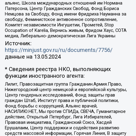
альянс, Школа международных отношений им Нормана
Патерсона, Центр Гражданских Свобод, Фонд Бориса
Немцова за Свободу, Фонд имени Фридриха Науманна за
свободу, Феминистское антивоенное сопротивление,
Комитет независимости Ингушетии, Прометей, Stop
Occupation of Karelia, Вернись живым, Фридом Хаус, СОТА
медиа, Либерально-демократическая Лига Украины
Источник:
https://minjust.gov.ru/ru/documents/7756/
данные на
13.05.2024
* Сведения реестра НКО, выполняющих
функции иностранного агента:
Лилит, Правозащитная группа Гражданин.Армия.Право,
Нижегородский центр немецкой и европейской культуры,
Центр гендерных исследований, Фонд защиты прав
граждан Штаб, Институт права и публичной политики,
Фонд борьбы с коррупцией, Альянс врачей,
НАСИЛИЮ.НЕТ, Мы против СПИДа, СВЕЧА, Гуманитарное
действие, Открытый Петербург, Лига Избирателей,
Правовая инициатива, Гражданский Союз, Хасдей
Ерушалаим, Центр поддержки и содействия развитию
средств массовой информации, Горячая Линия, В защиту