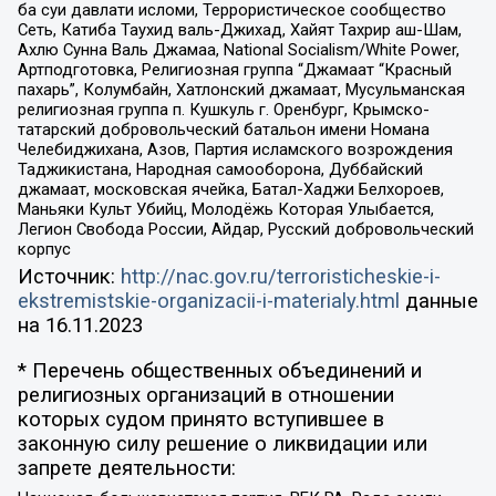
ба суи давлати исломи, Террористическое сообщество
Сеть, Катиба Таухид валь-Джихад, Хайят Тахрир аш-Шам,
Ахлю Сунна Валь Джамаа, National Socialism/White Power,
Артподготовка, Религиозная группа “Джамаат “Красный
пахарь”, Колумбайн, Хатлонский джамаат, Мусульманская
религиозная группа п. Кушкуль г. Оренбург, Крымско-
татарский добровольческий батальон имени Номана
Челебиджихана, Азов, Партия исламского возрождения
Таджикистана, Народная самооборона, Дуббайский
джамаат, московская ячейка, Батал-Хаджи Белхороев,
Маньяки Культ Убийц, Молодёжь Которая Улыбается,
Легион Свобода России, Айдар, Русский добровольческий
корпус
Источник:
http://nac.gov.ru/terroristicheskie-i-
ekstremistskie-organizacii-i-materialy.html
данные
на
16.11.2023
* Перечень общественных объединений и
религиозных организаций в отношении
которых судом принято вступившее в
законную силу решение о ликвидации или
запрете деятельности: