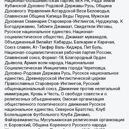
Национал-большевистская партия, ВЕК РА, Рада земли
Кубанской Духовно Родовой Державы Русь, Община
Духовного Управления Асгардской Веси Беловодья,
Славянская Община Капища Веды Перуна, Мужская
Духовная Семинария Староверов-Инглингов, Нурджулар, К
Богодержавию, Таблиги Джамаат, Свидетели Иеговы,
Русское национальное единство, Национал-
социалистическое общество, Джамаат мувахидов,
Объединенный Вилайат Кабарды, Балкарии и Карачая,
Союз славян, Ат-Такфир Валь-Хиджра, Пит Буль,
Национал-социалистическая рабочая партия России,
Славянский союз, Формат-18, Благородный Орден
Дьявола, Армия воли народа, Национальная
Социалистическая Инициатива города Череповца,
Духовно-Родовая Держава Русь, Русское национальное
единство, Древнерусской Инглистической церкви
Православных Староверов-Инглингов, Русский
общенациональный союз, Движение против нелегальной
иммиграции, Кровь и Честь, О свободе совести и о
религиозных объединениях, Омская организация
общественного политического движения Русское
национальное единство, Северное Братство, Клуб
Болельщиков Футбольного Клуба Динамо,
Файзрахманисты, Мусульманская религиозная организация
п. Боровский, Община Коренного Русского народа