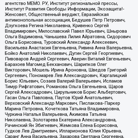
агентство МЕМО. РУ, Институт региональной прессы,
Институт Развития Свободы Информации, Экозащита!-
Женсовет, Общественный вердикт, Евразийская
антимонопольная ассоциация, Бедушев Петр Петрович,
Дзугкоева Регина Николаевна, Кривенко Сергей
Владимирович, Милославский Павел Юрьевич, Шнырова
Ольга Вадимовна, Чанышева Лилия Айратовна, Сидорович
Ольга Борисовна, Туровский Александр Алексеевич,
Васильева Анастасия Евгеньевна, Ривина Анна Валерьевна,
Бойко Анатолий Николаевич, Дугин Сергей Георгиевич,
Пивоваров Андрей Сергеевич, Аверин Виталий Евгеньевич,
Барахоев Магомед Бекханович, Шарипков Олег
Викторович, Мошель Ирина Ароновна, Шведов Григорий
Сергеевич, Пономарев Лев Александрович, Каргалицкий
Борис Юльевич, Созаев Валерий Валерьевич, Исламов
Тимур Рифгатович, Романова Ольга Евгеньевна, Щаров
Сергей Алексадрович, Цирульников Борис Альбертович,
Гасан Ольга Павловна, Паутов Юрий Анатольевич,
Верховский Александр Маркович, Пислакова-Паркер
Марина Петровна, Кочеткова Татьяна Владимировна,
Чуркина Наталья Валерьевна, Акимова Татьяна
Николаевна, Золотарева Екатерина Александровна,
Рачинский Ян Збигневич, Жемкова Елена Борисовна,
Гудков Лев Дмитриевич, Илларионова Юлия Юрьевна,
Саранг Анна Васильевна, Захарова Светлана Сергеевна,