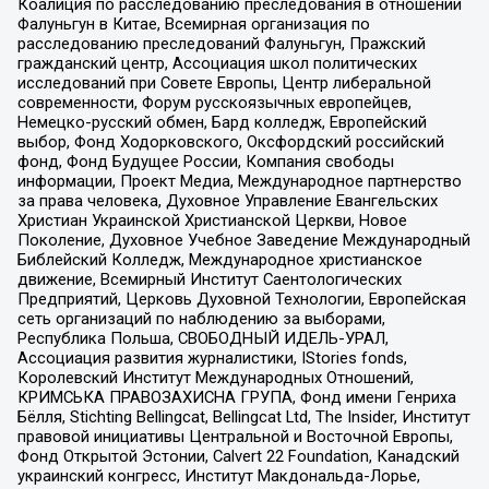
Коалиция по расследованию преследования в отношении
Фалуньгун в Китае, Всемирная организация по
расследованию преследований Фалуньгун, Пражский
гражданский центр, Ассоциация школ политических
исследований при Совете Европы, Центр либеральной
современности, Форум русскоязычных европейцев,
Немецко-русский обмен, Бард колледж, Европейский
выбор, Фонд Ходорковского, Оксфордский российский
фонд, Фонд Будущее России, Компания свободы
информации, Проект Медиа, Международное партнерство
за права человека, Духовное Управление Евангельских
Христиан Украинской Христианской Церкви, Новое
Поколение, Духовное Учебное Заведение Международный
Библейский Колледж, Международное христианское
движение, Всемирный Институт Саентологических
Предприятий, Церковь Духовной Технологии, Европейская
сеть организаций по наблюдению за выборами,
Республика Польша, СВОБОДНЫЙ ИДЕЛЬ-УРАЛ,
Ассоциация развития журналистики, IStories fonds,
Королевский Институт Международных Отношений,
КРИМСЬКА ПРАВОЗАХИСНА ГРУПА, Фонд имени Генриха
Бёлля, Stichting Bellingcat, Bellingcat Ltd, The Insider, Институт
правовой инициативы Центральной и Восточной Европы,
Фонд Открытой Эстонии, Calvert 22 Foundation, Канадский
украинский конгресс, Институт Макдональда-Лорье,