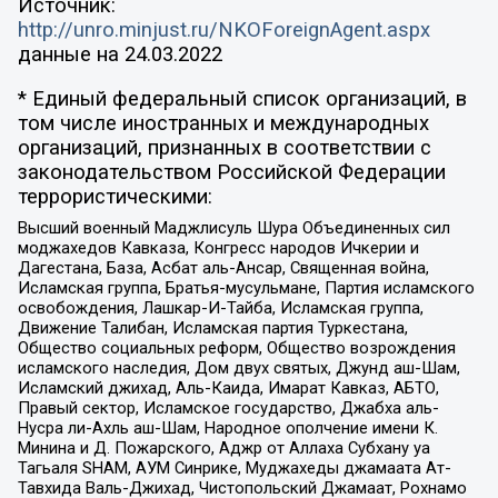
Источник:
http://unro.minjust.ru/NKOForeignAgent.aspx
данные на
24.03.2022
* Единый федеральный список организаций, в
том числе иностранных и международных
организаций, признанных в соответствии с
законодательством Российской Федерации
террористическими:
Высший военный Маджлисуль Шура Объединенных сил
моджахедов Кавказа, Конгресс народов Ичкерии и
Дагестана, База, Асбат аль-Ансар, Священная война,
Исламская группа, Братья-мусульмане, Партия исламского
освобождения, Лашкар-И-Тайба, Исламская группа,
Движение Талибан, Исламская партия Туркестана,
Общество социальных реформ, Общество возрождения
исламского наследия, Дом двух святых, Джунд аш-Шам,
Исламский джихад, Аль-Каида, Имарат Кавказ, АБТО,
Правый сектор, Исламское государство, Джабха аль-
Нусра ли-Ахль аш-Шам, Народное ополчение имени К.
Минина и Д. Пожарского, Аджр от Аллаха Субхану уа
Тагьаля SHAM, АУМ Синрике, Муджахеды джамаата Ат-
Тавхида Валь-Джихад, Чистопольский Джамаат, Рохнамо