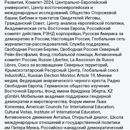
Развития, Комитет-2024, Центрально-Европейский
университет, Центр восточноевропейских и
международных исследований, Общество Сторожевой
башни, Библии и трактатов Свидетелей Иеговы,
Гражданский Совет, Центр анализа европейской политики,
Академическая сеть Восточная Европа, Российский
комитет действия, РЭНД корпорейшн, Русская Америка за
демократию в России, Настоящая Россия, Глобальная сеть
журналистов-расследователей, Служба поддержки,
Свободная Россия Берлин, Свободная Россия Северный
Рейн-Вестфалия, Фонд глобальной помощи, Антивоенный
комитет России, Russie-Libertes, La Asocicion de Rusos
Libres, Союз за возвращение Северных территорий,
Крымскотатарский Ресурсный Центр, Глобальный союз
IndustriALL, Russian Election Monitor, Article 19, Мнение
медиа, Федерация анархического черного креста, Радио
Свободная Европа, Германское общество изучения
Восточной Европы, Фонд имени Фридриха Эберта, XZ
gGmbH, Мобильная академия поддержки гендерной
демократии и миротворчества, Форум имени Льва
Копелева, American Councils for International Education,
Cultural Vistas, Institute of International Education,
Антивоенное движение Антальи, Открытый диалог, Школа
международных отношений и государственной политики
им Питера Мунка, Российско-канадский демократический