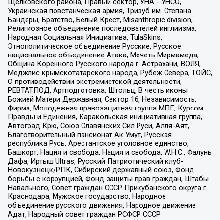
Щелковского района, Правый сектор, УНА - УНСО,
Украинская повстанческая армия, Тризуб им. Степана
Бандеры, Братство, Белый Крест, Misanthropic division,
Религиозное объединение последователей инглиизма,
Народная Социальная Инициатива, TulaSkins,
Этнополитическое объединение Русские, Русское
национальное объединение Атака, Мечеть Мирмамеда,
Община Коренного Русского народа г. Астрахани, ВОЛЯ,
Меджлис крымскотатарского народа, Рубеж Севера, ТОЙС,
О противодействии экстремистской деятельности,
РЕВТАТПОД, Артподготовка, Штольц, В честь иконы
Божией Матери Державная, Сектор 16, Независимость,
Фирма, Молодежная правозащитная группа МПГ, Курсом
Правды и Единения, Каракольская инициативная группа,
Автоград Крю, Союз Славянских Сил Руси, Алля-Аят,
Благотворительный пансионат Ак Умут, Русская
республика Русь, Арестантское уголовное единство,
Башкорт, Нация и свобода, Нация и свобода, W.H.С., Фалунь
Дафа, Иртыш Ultras, Русский Патриотический клуб-
Новокузнецк/РПК, Сибирский державный союз, Фонд
борьбы с коррупцией, Фонд защиты прав граждан, Штабы
Навального, Совет граждан СССР Прикубанского округа г.
Краснодара, Мужское государство, Народное
объединение русского движения, Народное движение
Адат, Народный совет граждан РСФСР СССР