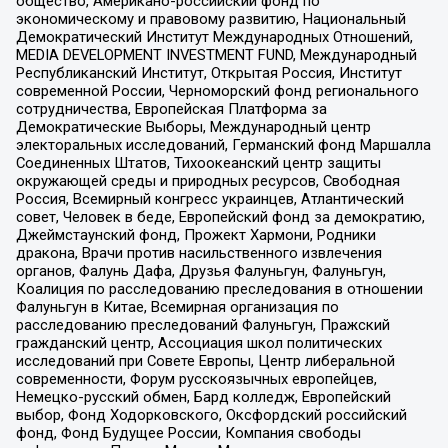
общество, Американо-российский фонд по
экономическому и правовому развитию, Национальный
Демократический Институт Международных Отношений,
MEDIA DEVELOPMENT INVESTMENT FUND, Международный
Республиканский Институт, Открытая Россия, Институт
современной России, Черноморский фонд регионального
сотрудничества, Европейская Платформа за
Демократические Выборы, Международный центр
электоральных исследований, Германский фонд Маршалла
Соединенных Штатов, Тихоокеанский центр защиты
окружающей среды и природных ресурсов, Свободная
Россия, Всемирный конгресс украинцев, Атлантический
совет, Человек в беде, Европейский фонд за демократию,
Джеймстаунский фонд, Прожект Хармони, Родники
дракона, Врачи против насильственного извлечения
органов, Фалунь Дафа, Друзья Фалуньгун, Фалуньгун,
Коалиция по расследованию преследования в отношении
Фалуньгун в Китае, Всемирная организация по
расследованию преследований Фалуньгун, Пражский
гражданский центр, Ассоциация школ политических
исследований при Совете Европы, Центр либеральной
современности, Форум русскоязычных европейцев,
Немецко-русский обмен, Бард колледж, Европейский
выбор, Фонд Ходорковского, Оксфордский российский
фонд, Фонд Будущее России, Компания свободы