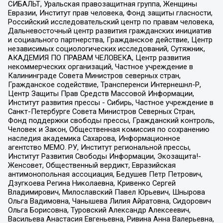
СИБАЛЬТ, Уральская правозащитная группа, Женщины
Евразии, Институт прав человека, Фонд защиты гласности,
Российский исследовательский центр по правам человека,
Дальневосточный центр развития гражданских инициатив
и социального партнерства, Гражданское действие, Центр
независимых социологических исследований, Сутяжник,
АКАДЕМИЯ ПО ПРАВАМ ЧЕЛОВЕКА, Центр развития
некоммерческих организаций, Частное учреждение в
Калининграде Совета Министров северных стран,
Гражданское содействие, Трансперенси Интернешнл-Р,
Центр Защиты Прав Средств Массовой Информации,
Институт развития прессы - Сибирь, Частное учреждение в
Санкт-Петербурге Совета Министров Северных Стран,
Фонд поддержки свободы прессы, Гражданский контроль,
Человек и Закон, Общественная комиссия по сохранению
наследия академика Сахарова, Информационное
агентство МЕМО. РУ, Институт региональной прессы,
Институт Развития Свободы Информации, Экозащита!-
Женсовет, Общественный вердикт, Евразийская
антимонопольная ассоциация, Бедушев Петр Петрович,
Дзугкоева Регина Николаевна, Кривенко Сергей
Владимирович, Милославский Павел Юрьевич, Шнырова
Ольга Вадимовна, Чанышева Лилия Айратовна, Сидорович
Ольга Борисовна, Туровский Александр Алексеевич,
Васильева Анастасия Евгеньевна, Ривина Анна Валерьевна,