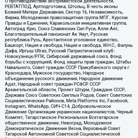
О противодействии экстремистской деятельности,
РЕВТАТПОД, Артподготовка, Штольц, В честь иконы
Божией Матери Державная, Сектор 16, Независимость,
Фирма, Молодежная правозащитная группа МПГ, Курсом
Правды и Единения, Каракольская инициативная группа,
Автоград Крю, Союз Славянских Сил Руси, Алля-Аят,
Благотворительный пансионат Ак Умут, Русская
республика Русь, Арестантское уголовное единство,
Башкорт, Нация и свобода, Нация и свобода, W.H.С., Фалунь
Дафа, Иртыш Ultras, Русский Патриотический клуб-
Новокузнецк/РПК, Сибирский державный союз, Фонд
борьбы с коррупцией, Фонд защиты прав граждан, Штабы
Навального, Совет граждан СССР Прикубанского округа г.
Краснодара, Мужское государство, Народное
объединение русского движения, Народное движение
Адат, Народный совет граждан РСФСР СССР
Архангельской области, Проект Штурм, Граждане СССР,
Держава Союз Советских Светлых Родов, Совет Советских
Социалистических Районов, Meta Platforms Inc, Facebook,
Instagram, WhatsApp, СИЧ-С14, Добровольческое
Движение Организации украинских националистов, Черный
Комитет, Татарстанское Региональное Всетатарское
общественное движение, Невоград, Молодежное
Демократическое Движение Весна, Верховный Совет
Татарской Автономной Советской Социалистической