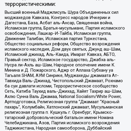
террористическими:
Высший военный Маджлисуль Шура Объединенных сил
моджахедов Кавказа, Конгресс народов Ичкерии и
Дагестана, База, Асбат аль-Ансар, Священная война,
Исламская группа, Братья-мусульмане, Партия исламского
освобождения, Лашкар-И-Тайба, Исламская группа,
Движение Талибан, Исламская партия Туркестана,
Общество социальных реформ, Общество возрождения
исламского наследия, Дом двух святых, Джунд аш-Шам,
Исламский джихад, Аль-Каида, Имарат Кавказ, АБТО,
Правый сектор, Исламское государство, Джабха аль-
Нусра ли-Ахль аш-Шам, Народное ополчение имени К.
Минина и Д. Пожарского, Аджр от Аллаха Субхану уа
Тагьаля SHAM, АУМ Синрике, Муджахеды джамаата Ат-
Тавхида Валь-Джихад, Чистопольский Джамаат, Рохнамо
ба суи давлати исломи, Террористическое сообщество
Сеть, Катиба Таухид валь-Джихад, Хайят Тахрир аш-Шам,
Ахлю Сунна Валь Джамаа, National Socialism/White Power,
Артподготовка, Религиозная группа “Джамаат “Красный
пахарь”, Колумбайн, Хатлонский джамаат, Мусульманская
религиозная группа п. Кушкуль г. Оренбург, Крымско-
татарский добровольческий батальон имени Номана
Челебиджихана, Азов, Партия исламского возрождения
Таджикистана, Народная самооборона, Дуббайский