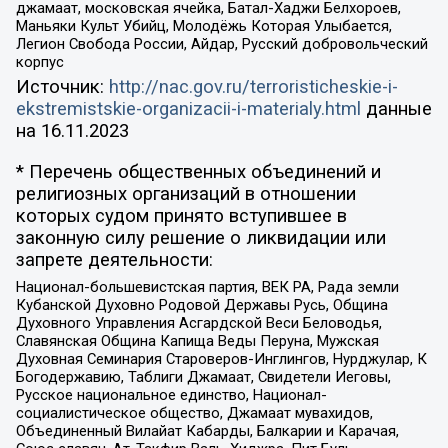
джамаат, московская ячейка, Батал-Хаджи Белхороев,
Маньяки Культ Убийц, Молодёжь Которая Улыбается,
Легион Свобода России, Айдар, Русский добровольческий
корпус
Источник:
http://nac.gov.ru/terroristicheskie-i-
ekstremistskie-organizacii-i-materialy.html
данные
на
16.11.2023
* Перечень общественных объединений и
религиозных организаций в отношении
которых судом принято вступившее в
законную силу решение о ликвидации или
запрете деятельности:
Национал-большевистская партия, ВЕК РА, Рада земли
Кубанской Духовно Родовой Державы Русь, Община
Духовного Управления Асгардской Веси Беловодья,
Славянская Община Капища Веды Перуна, Мужская
Духовная Семинария Староверов-Инглингов, Нурджулар, К
Богодержавию, Таблиги Джамаат, Свидетели Иеговы,
Русское национальное единство, Национал-
социалистическое общество, Джамаат мувахидов,
Объединенный Вилайат Кабарды, Балкарии и Карачая,