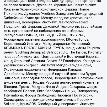
информации, Проект Медиа, Международное партнерство
за права человека, Духовное Управление Евангельских
Христиан Украинской Христианской Церкви, Новое
Поколение, Духовное Учебное Заведение Международный
Библейский Колледж, Международное христианское
движение, Всемирный Институт Саентологических
Предприятий, Церковь Духовной Технологии, Европейская
сеть организаций по наблюдению за выборами,
Республика Польша, СВОБОДНЫЙ ИДЕЛЬ-УРАЛ,
Ассоциация развития журналистики, IStories fonds,
Королевский Институт Международных Отношений,
КРИМСЬКА ПРАВОЗАХИСНА ГРУПА, Фонд имени Генриха
Бёлля, Stichting Bellingcat, Bellingcat Ltd, The Insider, Институт
правовой инициативы Центральной и Восточной Европы,
Фонд Открытой Эстонии, Calvert 22 Foundation, Канадский
украинский конгресс, Институт Макдональда-Лорье,
Украинская национальная федерация Канады,
Декабристы, Международный научный центр им Вудро
Вильсона, Свободная пресса, Возрождение, Всеукраинский
духовный центр , Риддл, Русский антивоенный комитет в
Швеции, Проект Медуза, Фонд Андрея Сахарова, Форум
свободной России, Лига Свободных Наций, Transparеncy
International, Форум Свободных Народов ПостРоссии,
Солидарность с гражданским движением в России –
Solidarus, КрымSOS, Свободный университет, Институт