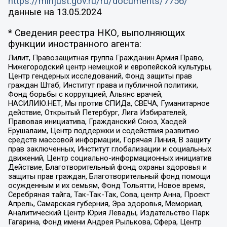
https://minjust.gov.ru/ru/documents/7756/
данные на
13.05.2024
* Сведения реестра НКО, выполняющих
функции иностранного агента:
Лилит, Правозащитная группа Гражданин.Армия.Право,
Нижегородский центр немецкой и европейской культуры,
Центр гендерных исследований, Фонд защиты прав
граждан Штаб, Институт права и публичной политики,
Фонд борьбы с коррупцией, Альянс врачей,
НАСИЛИЮ.НЕТ, Мы против СПИДа, СВЕЧА, Гуманитарное
действие, Открытый Петербург, Лига Избирателей,
Правовая инициатива, Гражданский Союз, Хасдей
Ерушалаим, Центр поддержки и содействия развитию
средств массовой информации, Горячая Линия, В защиту
прав заключенных, Институт глобализации и социальных
движений, Центр социально-информационных инициатив
Действие, Благотворительный фонд охраны здоровья и
защиты прав граждан, Благотворительный фонд помощи
осужденным и их семьям, Фонд Тольятти, Новое время,
Серебряная тайга, Так-Так-Так, Сова, центр Анна, Проект
Апрель, Самарская губерния, Эра здоровья, Мемориал,
Аналитический Центр Юрия Левады, Издательство Парк
Гагарина, Фонд имени Андрея Рылькова, Сфера, Центр