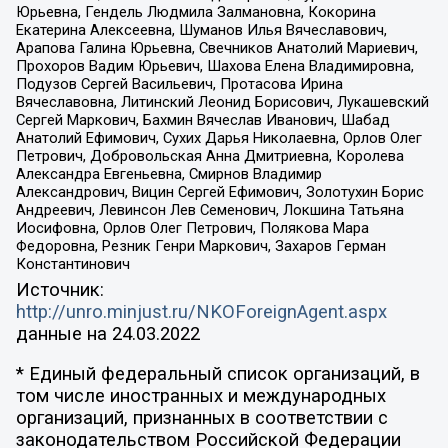
Юрьевна, Гендель Людмила Залмановна, Кокорина
Екатерина Алексеевна, Шуманов Илья Вячеславович,
Арапова Галина Юрьевна, Свечников Анатолий Мариевич,
Прохоров Вадим Юрьевич, Шахова Елена Владимировна,
Подузов Сергей Васильевич, Протасова Ирина
Вячеславовна, Литинский Леонид Борисович, Лукашевский
Сергей Маркович, Бахмин Вячеслав Иванович, Шабад
Анатолий Ефимович, Сухих Дарья Николаевна, Орлов Олег
Петрович, Добровольская Анна Дмитриевна, Королева
Александра Евгеньевна, Смирнов Владимир
Александрович, Вицин Сергей Ефимович, Золотухин Борис
Андреевич, Левинсон Лев Семенович, Локшина Татьяна
Иосифовна, Орлов Олег Петрович, Полякова Мара
Федоровна, Резник Генри Маркович, Захаров Герман
Константинович
Источник:
http://unro.minjust.ru/NKOForeignAgent.aspx
данные на
24.03.2022
* Единый федеральный список организаций, в
том числе иностранных и международных
организаций, признанных в соответствии с
законодательством Российской Федерации