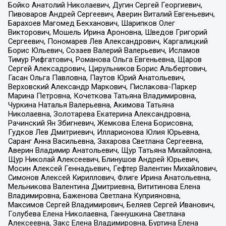
Бойко Анатолий Николаевич, Дугин Сергей Георгиевич,
Пивоваров Андрей Сергеевич, Аверин Виталий Евгеньевич,
Барахоев Магомед Бекханович, Шарипков Олег
Викторович, Мошель Ирина Ароновна, Шведов Григорий
Сергеевич, Пономарев Лев Александрович, Каргалицкий
Борис Юльевич, Созаев Валерий Валерьевич, Исламов
Тимур Рифгатович, Романова Ольга Евгеньевна, Щаров
Сергей Алексадрович, Цирульников Борис Альбертович,
Гасан Ольга Павловна, Паутов Юрий Анатольевич,
Верховский Александр Маркович, Пислакова-Паркер
Марина Петровна, Кочеткова Татьяна Владимировна,
Чуркина Наталья Валерьевна, Акимова Татьяна
Николаевна, Золотарева Екатерина Александровна,
Рачинский Ян Збигневич, Жемкова Елена Борисовна,
Гудков Лев Дмитриевич, Илларионова Юлия Юрьевна,
Саранг Анна Васильевна, Захарова Светлана Сергеевна,
Аверин Владимир Анатольевич, Щур Татьяна Михайловна,
Щур Николай Алексеевич, Блинушов Андрей Юрьевич,
Мосин Алексей Геннадьевич, Гефтер Валентин Михайлович,
Симонов Алексей Кириллович, Флиге Ирина Анатольевна,
Мельникова Валентина Дмитриевна, Вититинова Елена
Владимировна, Баженова Светлана Куприяновна,
Максимов Сергей Владимирович, Беляев Сергей Иванович,
Голубева Елена Николаевна, Ганнушкина Светлана
Алексеевна, Закс Елена Владимировна, Буртина Елена