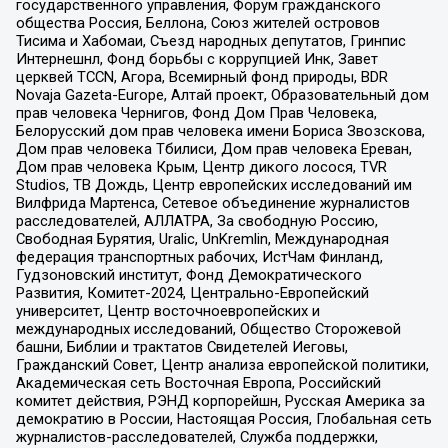
государственного управления, Форум гражданского
общества Россия, Беллона, Союз жителей островов
Тисима и Хабомаи, Съезд народных депутатов, Гринпис
Интернешнл, Фонд борьбы с коррупцией Инк, Завет
церквей TCCN, Агора, Всемирный фонд природы, BDR
Novaja Gazeta-Europe, Алтай проект, Образовательный дом
прав человека Чернигов, Фонд Дом Прав Человека,
Белорусский дом прав человека имени Бориса Звозскова,
Дом прав человека Тбилиси, Дом прав человека Ереван,
Дом прав человека Крым, Центр дикого лосося, TVR
Studios, ТВ Дождь, Центр европейских исследований им
Вилфрида Мартенса, Сетевое объединение журналистов
расследователей, АЛЛАТРА, За свободную Россию,
Свободная Бурятия, Uralic, UnKremlin, Международная
федерация транспортных рабочих, ИстЧам Финланд,
Гудзоновский институт, Фонд Демократического
Развития, Комитет-2024, Центрально-Европейский
университет, Центр восточноевропейских и
международных исследований, Общество Сторожевой
башни, Библии и трактатов Свидетелей Иеговы,
Гражданский Совет, Центр анализа европейской политики,
Академическая сеть Восточная Европа, Российский
комитет действия, РЭНД корпорейшн, Русская Америка за
демократию в России, Настоящая Россия, Глобальная сеть
журналистов-расследователей, Служба поддержки,