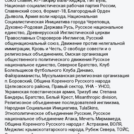
Союз славян, Ат-Такфир Валь-Хиджра, Пит Буль,
Национал-социалистическая рабочая партия России,
Славянский союз, Формат-18, Благородный Орден
Дьявола, Армия воли народа, Национальная
Социалистическая Инициатива города Череповца,
Духовно-Родовая Держава Русь, Русское национальное
единство, Древнерусской Инглистической церкви
Православных Староверов-Инглингов, Русский
общенациональный союз, Движение против нелегальной
иммиграции, Кровь и Честь, О свободе совести и о
религиозных объединениях, Омская организация
общественного политического движения Русское
национальное единство, Северное Братство, Клуб
Болельщиков Футбольного Клуба Динамо,
Файзрахманисты, Мусульманская религиозная организация
п. Боровский, Община Коренного Русского народа
Щелковского района, Правый сектор, УНА - УНСО,
Украинская повстанческая армия, Тризуб им. Степана
Бандеры, Братство, Белый Крест, Misanthropic division,
Религиозное объединение последователей инглиизма,
Народная Социальная Инициатива, TulaSkins,
Этнополитическое объединение Русские, Русское
национальное объединение Атака, Мечеть Мирмамеда,
Община Коренного Русского народа г. Астрахани, ВОЛЯ,
Меджлис крымскотатарского народа, Рубеж Севера, ТОЙС,