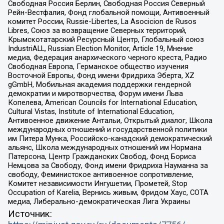
Свободная Россия Берлин, Свободная Россия Северный
Рейн-Вестфалия, Фонд глобальной помощи, Антивоенный
комитет России, Russie-Libertes, La Asocicion de Rusos
Libres, Союз за возвращение Северных территорий,
Крымскотатарский Ресурсный Центр, Глобальный союз
IndustriALL, Russian Election Monitor, Article 19, Мнение
медиа, Федерация анархического черного креста, Радио
Свободная Европа, Германское общество изучения
Восточной Европы, Фонд имени Фридриха Эберта, XZ
gGmbH, Мобильная академия поддержки гендерной
демократии и миротворчества, Форум имени Льва
Копелева, American Councils for International Education,
Cultural Vistas, Institute of International Education,
Антивоенное движение Антальи, Открытый диалог, Школа
международных отношений и государственной политики
им Питера Мунка, Российско-канадский демократический
альянс, Школа международных отношений им Нормана
Патерсона, Центр Гражданских Свобод, Фонд Бориса
Немцова за Свободу, Фонд имени Фридриха Науманна за
свободу, Феминистское антивоенное сопротивление,
Комитет независимости Ингушетии, Прометей, Stop
Occupation of Karelia, Вернись живым, Фридом Хаус, СОТА
медиа, Либерально-демократическая Лига Украины
Источник: