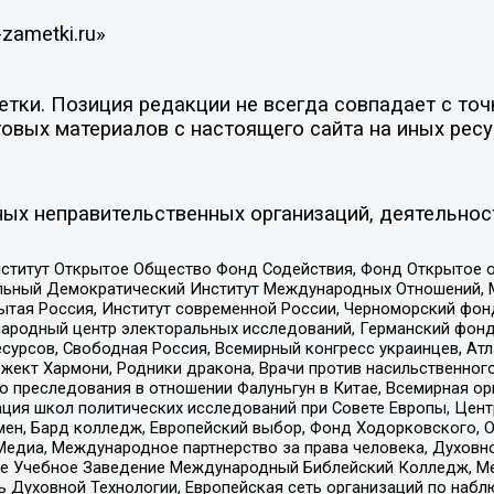
zametki.ru»
ки. Позиция редакции не всегда совпадает с точк
овых материалов с настоящего сайта на иных ресу
ых неправительственных организаций, деятельнос
ститут Открытое Общество Фонд Содействия, Фонд Открытое 
альный Демократический Институт Международных Отношений,
тая Россия, Институт современной России, Черноморский фонд
родный центр электоральных исследований, Германский фонд
рсов, Свободная Россия, Всемирный конгресс украинцев, Атла
ект Хармони, Родники дракона, Врачи против насильственного
ию преследования в отношении Фалуньгун в Китае, Всемирная о
ация школ политических исследований при Совете Европы, Цен
мен, Бард колледж, Европейский выбор, Фонд Ходорковского,
едиа, Международное партнерство за права человека, Духовно
ое Учебное Заведение Международный Библейский Колледж, М
ь Духовной Технологии, Европейская сеть организаций по наб