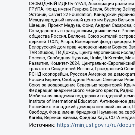
СВОБОДНЫЙ ИДЕЛЬ-УРАЛ, Ассоциация развития ж
ГРУПА, Фонд имени Генриха Бёлля, Stichting Bellin
Эстонии, Calvert 22 Foundation, Канадский укра
Международный научный центр им Вудро Вильсона
Швеции, Проект Медуза, Фонд Андрея Сахарова, Ф
Солидарность с гражданским движением в России 
общества Россия, Беллона, Союз жителей острово
церквей TCCN, Агора, Всемирный фонд природы, B
Белорусский дом прав человека имени Бориса Зво
TVR Studios, ТВ Дождь, Центр европейских иссл
Россию, Свободная Бурятия, Uralic, UnKremlin, 
Развития, Комитет-2024, Центрально-Европейски
трактатов Свидетелей Иеговы, Гражданский Совет
РЭНД корпорейшн, Русская Америка за демократи
Россия Берлин, Свободная Россия Северный Рейн-В
Союз за возвращение Северных территорий, Крымско
Федерация анархического черного креста, Радио
Мобильная академия поддержки гендерной демократи
Institute of International Education, Антивоенн
Российско-канадский демократический альянс, 
Свободу, Фонд имени Фридриха Науманна за свобо
Karelia, Вернись живым, Фридом Хаус, СОТА меди
Источник:
https://minjust.gov.ru/ru/doc