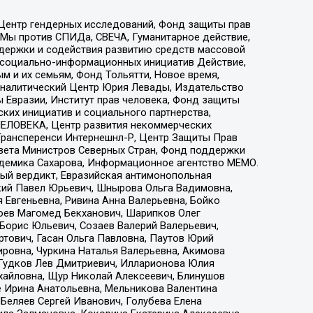
 Центр гендерных исследований, Фонд защиты прав
 Мы против СПИДа, СВЕЧА, Гуманитарное действие,
ддержки и содействия развитию средств массовой
р социально-информационных инициатив Действие,
 и их семьям, Фонд Тольятти, Новое время,
, Аналитический Центр Юрия Левады, Издательство
 Евразии, Институт прав человека, Фонд защиты
ких инициатив и социального партнерства,
ЕЛОВЕКА, Центр развития некоммерческих
 Трансперенси Интернешнл-Р, Центр Защиты Прав
овета Министров Северных Стран, Фонд поддержки
адемика Сахарова, Информационное агентство МЕМО.
ый вердикт, Евразийская антимонопольная
кий Павел Юрьевич, Шнырова Ольга Вадимовна,
 Евгеньевна, Ривина Анна Валерьевна, Бойко
хоев Магомед Бекханович, Шарипков Олег
Борис Юльевич, Созаев Валерий Валерьевич,
тович, Гасан Ольга Павловна, Паутов Юрий
ровна, Чуркина Наталья Валерьевна, Акимова
 Гудков Лев Дмитриевич, Илларионова Юлия
ихайловна, Щур Николай Алексеевич, Блинушов
е Ирина Анатольевна, Мельникова Валентина
Беляев Сергей Иванович, Голубева Елена