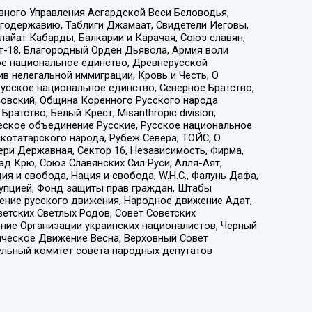
вного Управления Асгардской Веси Беловодья,
годержавию, Таблиги Джамаат, Свидетели Иеговы,
айат Кабарды, Балкарии и Карачая, Союз славян,
т-18, Благородный Орден Дьявола, Армия воли
ое национальное единство, Древнерусской
 нелегальной иммиграции, Кровь и Честь, О
усское национальное единство, Северное Братство,
ровский, Община Коренного Русского народа
атство, Белый Крест, Misanthropic division,
еское объединение Русские, Русское национальное
котатарского народа, Рубеж Севера, ТОЙС, О
ри Державная, Сектор 16, Независимость, Фирма,
д Крю, Союз Славянских Сил Руси, Алля-Аят,
я и свобода, Нация и свобода, W.H.С., Фалунь Дафа,
рупцией, Фонд защиты прав граждан, Штабы
ение русского движения, Народное движение Адат,
етских Светлых Родов, Совет Советских
ение Организации украинских националистов, Черный
ическое Движение Весна, Верховный Совет
ельный комитет совета народных депутатов