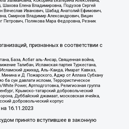
ила Залмановна, Кокорина Екатерина Алексеевна,
, Шахова Елена Владимировна, Подузов Сергей
ин Вячеслав Иванович, Шабад Анатолий Ефимович,
вна, Смирнов Владимир Александрович, Вицин
ег Петрович, Полякова Мара Федоровна, Резник
ганизаций, признанных в соответствии с
на, База, Асбат аль-Ансар, Священная война,
ижение Талибан, Исламская партия Туркестана,
Исламский джихад, Аль-Каида, Имарат Кавказ,
 Минина и Д. Пожарского, Аджр от Аллаха Субхану
о ба суи давлати исломи, Террористическое
/White Power, Артподготовка, Религиозная группа
Оренбург, Крымско-татарский добровольческий
орона, Дуббайский джамаат, московская ячейка,
усский добровольческий корпус
 на
16.11.2023
судом принято вступившее в законную