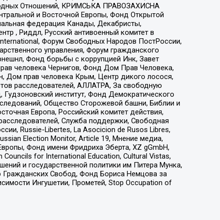
народных Отношений, КРИМСЬКА ПРАВОЗАХИСНА
ы Центральной и Восточной Европы, Фонд Открытой
иональная федерация Канады, Декабристы,
тр , Риддл, Русский антивоенный комитет в
nternational, Форум Свободных Народов ПостРоссии,
дарственного управления, Форум гражданского
рнешнл, Фонд борьбы с коррупцией Инк, Завет
прав человека Чернигов, Фонд Дом Прав Человека,
н, Дом прав человека Крым, Центр дикого лосося,
стов расследователей, АЛЛАТРА, За свободную
д, Гудзоновский институт, Фонд Демократического
сследований, Общество Сторожевой башни, Библии и
сточная Европа, Российский комитет действия,
-расследователей, Служба поддержки, Свободная
 Russie-Libertes, La Asocicion de Rusos Libres,
an Election Monitor, Article 19, Мнение медиа,
Европы, Фонд имени Фридриха Эберта, XZ gGmbH,
ls for International Education, Cultural Vistas,
ошений и государственной политики им Питера Мунка,
 Гражданских Свобод, Фонд Бориса Немцова за
имости Ингушетии, Прометей, Stop Occupation of