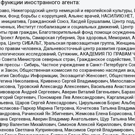
функции иностранного агента:
раво, Нижегородский центр немецкой и европейской культуры,
тики, Фонд борьбы с коррупцией, Альянс врачей, НАСИЛИЮ.НЕТ,
я инициатива, Гражданский Союз, Хасдей Ерушалаим, Центр по
юченных, Институт глобализации и социальных движений, Цент
ты прав граждан, Благотворительный фонд помощи осужденным
а, Проект Апрель, Самарская губерния, Эра здоровья, Мемориал
ера, Центр СИБАЛЬТ, Уральская правозащитная группа, Женщины
по правам человека, Дальневосточный центр развития гражданс
ологических исследований, Сутяжник, АКАДЕМИЯ ПО ПРАВАМ Ч
е Совета Министров северных стран, Гражданское содействие,
я прессы - Сибирь, Частное учреждение в Санкт-Петербурге С
 и Закон, Общественная комиссия по сохранению наследия ак
звития Свободы Информации, Экозащита!-Женсовет, Общественн
Регина Николаевна, Кривенко Сергей Владимирович, Милославс
совна, Туровский Александр Алексеевич, Васильева Анастасия
Пивоваров Андрей Сергеевич, Аверин Виталий Евгеньевич, Бара
горий Сергеевич, Пономарев Лев Александрович, Каргалицкий 
ньевна, Щаров Сергей Алексадрович, Цирульников Борис Альбер
ислакова-Паркер Марина Петровна, Кочеткова Татьяна Владими
сандровна, Рачинский Ян Збигневич, Жемкова Елена Борисовна,
лана Сергеевна, Аверин Владимир Анатольевич, Щур Татьяна М
фтер Валентин Михайлович, Симонов Алексей Кириллович, Флиг
женова Светлана Куприяновна, Максимов Сергей Владимирович, 