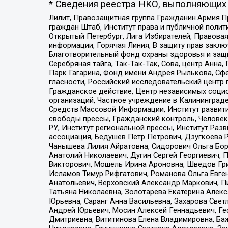
* Сведения реестра НКО, выполняющих 
Лилит, Правозащитная группа Гражданин.Армия.П
граждан Штаб, Институт права и публичной поли
Открытый Петербург, Лига Избирателей, Правова
информации, Горячая Линия, В защиту прав закл
Благотворительный фонд охраны здоровья и защи
Серебряная тайга, Так-Так-Так, Сова, центр Анн
Парк Гагарина, Фонд имени Андрея Рылькова, Сф
гласности, Российский исследовательский центр 
Гражданское действие, Центр независимых соци
организаций, Частное учреждение в Калининград
Средств Массовой Информации, Институт развити
свободы прессы, Гражданский контроль, Человек
РУ, Институт региональной прессы, Институт Ра
ассоциация, Бедушев Петр Петрович, Дзугкоева 
Чанышева Лилия Айратовна, Сидорович Ольга Бори
Анатолий Николаевич, Дугин Сергей Георгиевич, 
Викторович, Мошель Ирина Ароновна, Шведов Гри
Исламов Тимур Рифгатович, Романова Ольга Евге
Анатольевич, Верховский Александр Маркович, П
Татьяна Николаевна, Золотарева Екатерина Алек
Юрьевна, Саранг Анна Васильевна, Захарова Свет
Андрей Юрьевич, Мосин Алексей Геннадьевич, Ге
Дмитриевна, Вититинова Елена Владимировна, Ба