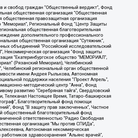
ции социально-правовых программ "Лилит", Дальневосточное общественное движение "Маяк", Санкт-Петербургская ЛГБТ-инициативная группа "Выход", Инициативная группа ЛГБТ+ "Реверс", Алексеев Андрей Викторович, Бекбулатова Таисия Львовна, Беляев Иван Михайлович, Владыкина Елена Сергеевна, Гельман Марат Александрович, Никульшина Вероника Юрьевна, Толоконникова Надежда Андреевна, Шендерович Виктор Анатольевич, Общество с ограниченной ответственностью "Данное сообщение", Общество с ограниченной ответственностью Издательский дом "Новая глава", Айнбиндер Александра Александровна, Московский комьюнити-центр для ЛГБТ+инициатив, Благотворительный фонд развития филантропии, Deutsche Welle (Германия, Kurt-Schumacher-Strasse 3, 53113 Bonn), Борзунова Мария Михайловна, Воробьев Виктор Викторович, Голубева Анна Львовна, Константинова Алла Михайловна, Малкова Ирина Владимировна, Мурадов Мурад Абдулгалимович, Осетинская Елизавета Николаевна, Понасенков Евгений Николаевич, Ганапольский Матвей Юрьевич, Киселев Евгений Алексеевич, Борухович Ирина Григорьевна, Дремин Иван Тимофеевич, Дубровский Дмитрий Викторович, Красноярская региональная общественная организация поддержки и развития альтернативных образовательных технологий и межкультурных коммуникаций "ИНТЕРРА", Маяковская Екатерина Алексеевна, Фейгин Марк Захарович, Филимонов Андрей Викторович, Дзугкоева Регина Николаевна, Доброхотов Роман Александрович, Дудь Юрий Александрович, Елкин Сергей Владимирович, Кругликов Кирилл Игоревич, Сабунаева Мария Леонидовна, Семенов Алексей Владимирович, Шаинян Карен Багратович, Шульман Екатерина Михайловна, Асафьев Артур Валерьевич, Вахштайн Виктор Семенович, Венедиктов Алексей Алексеевич, Лушникова Екатерина Евгеньевна, Волков Леонид Михайлович, Невзоров Александр Глебович, Пархоменко Сергей Борисович, Сироткин Ярослав Николаевич, Кара-Мурза Владимир Владимирович, Баранова Наталья Владимировна, Гозман Леонид Яковлевич, Кагарлицкий Борис Юльевич, Климарев Михаил Валерьевич, Милов Владимир Станиславович, Автономная некоммерческая организация Краснодарский центр современного искусства "Типография", Моргенштерн Алишер Тагирович, Соболь Любовь Эдуардовна, Общество с ограниченной ответственностью "ЛИЗА НОРМ", Каспаров Гарри Кимович, Ходорковский Михаил Борисович, Общество с ограниченной ответственностью "Апрельские тезисы", Данилович Ирина Брониславовна, Кашин Олег Владимирович, Петров Николай Владимирович, Пивоваров Алексей Владимирович, Соколов Михаил Владимирович, Цветкова Юлия Владимировна, Чичваркин Евгений Александрович, Комитет против пыток/Команда против пыток, Общество с ограниченной ответственностью "Первый научный", Общество с ограниченной ответственностью "Вертолет и ко", Белоцерковская Вероника Борисовна, Кац Максим Евгеньевич, Лазарева Татьяна Юрьевна, Шаведдинов Руслан Табризович, Яшин Илья Валерьевич, Общество с ограниченной ответственностью "Иноагент ААВ", Алешковский Дмитрий Петрович, Альбац Евгения Марковна, Быков Дмитрий Львович, Галямина Юлия Евгеньевна, Лойко Сергей Леонидович, Мартынов Кирилл Константинович, Медведев Сергей Александрович, Крашенинников Федор Геннадиевич, Гордеева Катерина Вл