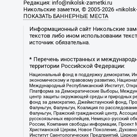
Редакция: info@nikolsk-zametki.ru
Никольские заметки, © 2005-2026 «nikolsk-
ПОКАЗАТЬ БАННЕРНЫЕ МЕСТА
Информационный сайт Никольские замет
текстов либо ином использовании текст
источник обязательна.
* Перечень иностранных и международн
территории Российской Федерации:
Национальный фонд в поддержку демократии, Ин
экономическому и правовому развитию, Национ
Международный Республиканский Институт, Откры
Платформа за Демократические Выборы, Междуна
центр защиты окружающей среды и природных ресу
фонд за демократию, Джеймстаунский фонд, Прож
Фалуньгун, Фалуньгун, Коалиция по расследован
Фалуньгун, Пражский гражданский центр, Ассоци
русскоязычных европейцев, Немецко-русский об
России, Компания свободы информации, Проект М
Христианской Церкви, Новое Поколение, Духовн
Институт Саентологических Предприятий, Церков