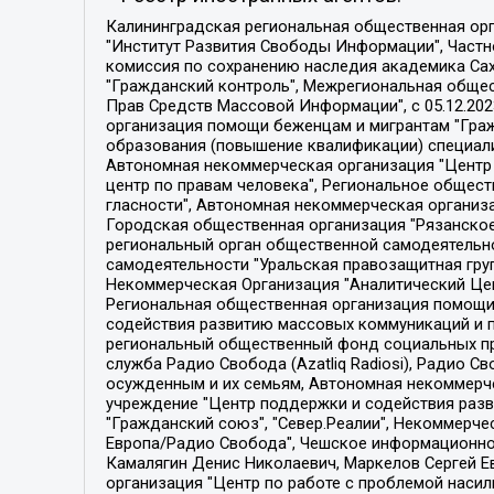
Калининградская региональная общественная организация "Экозащита!-Женсовет", Фонд содействия защите прав и свобод граждан "Общественный вердикт", Фонд "Институт Развития Свободы Информации", Частное учреждение "Информационное агентство МЕМО. РУ", Региональная общественная организация "Общественная комиссия по сохранению наследия академика Сахарова", Фонд поддержки свободы прессы, Санкт-Петербургская общественная правозащитная организация "Гражданский контроль", Межрегиональная общественная организация "Информационно-просветительский центр "Мемориал", Региональный Фонд "Центр Защиты Прав Средств Массовой Информации", с 05.12.2023 Фонд "Центр Защиты Прав Средств массовой информации", Региональная общественная благотворительная организация помощи беженцам и мигрантам "Гражданское содействие", Негосударственное образовательное учреждение дополнительного профессионального образования (повышение квалификации) специалистов "АКАДЕМИЯ ПО ПРАВАМ ЧЕЛОВЕКА", Свердловская региональная общественная организация "Сутяжник", Автономная некоммерческая организация "Центр независимых социологических исследований", Союз общественных объединений "Российский исследовательский центр по правам человека", Региональное общественное учреждение научно-информационный центр "МЕМОРИАЛ", Некоммерческая организация "Фонд защиты гласности", Автономная некоммерческая организация "Институт прав человека", Городская общественная организация "Екатеринбургское общество "МЕМОРИАЛ", Городская общественная организация "Рязанское историко-просветительское и правозащитное общество "Мемориал" (Рязанский Мемориал), Челябинский региональный орган общественной самодеятельности – женское общественное объединение "Женщины Евразии", Челябинский региональный орган общественной самодеятельности "Уральская правозащитная группа", Фонд содействия защите здоровья и социальной справедливости имени Андрея Рылькова, Автономная Некоммерческая Организация "Аналитический Центр Юрия Левады", Автономная некоммерческая организация социальной поддержки населения "Проект Апрель", Региональная общественная организация помощи женщинам и детям, находящимся в кризисной ситуации "Информационно-методический центр "Анна", Фонд содействия развитию массовых коммуникаций и правовому просвещению "Так-так-Так", Фонд содействия устойчивому развитию "Серебряная тайга", Свердловский региональный общественный фонд социальных проектов "Новое время", "Idel.Реалии", Кавказ.Реалии, Крым.Реалии, Телеканал Настоящее Время, Татаро-башкирская служба Радио Свобода (Azatliq Radiosi), Радио Свободная Европа/Радио Свобода (PCE/PC), "Сибирь.Реалии", "Фактограф", Благотворительный фонд помощи осужденным и их семьям, Автономная некоммерческая организация "Институт глобализации и социальных движений", Фонд "В защиту прав заключенных", Частное учреждение "Центр поддержки и содействия развитию средств массовой информации", Пензенский региональный общественный благотворительный фонд "Гражданский союз", "Север.Реалии", Некоммерческая организация Фонд "Правовая инициатива", 