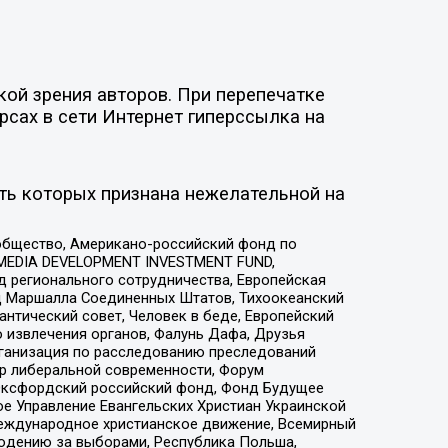
ой зрения авторов. При перепечатке
рсах в сети Интернет гиперссылка на
ть которых признана нежелательной на
общество, Американо-российский фонд по
 MEDIA DEVELOPMENT INVESTMENT FUND,
 регионального сотрудничества, Европейская
 Маршалла Соединенных Штатов, Тихоокеанский
нтический совет, Человек в беде, Европейский
 извлечения органов, Фалунь Дафа, Друзья
рганизация по расследованию преследований
тр либеральной современности, Форум
 Оксфордский российский фонд, Фонд Будущее
е Управление Евангельских Христиан Украинской
еждународное христианское движение, Всемирный
людению за выборами, Республика Польша,