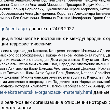
кс Елена Владимировна, Буртина Елена Юрьевна, Гендель Людм
евна, Свечников Анатолий Мариевич, Прохоров Вадим Юрьевич
инский Леонид Борисович, Лукашевский Сергей Маркович, Бахм
Добровольская Анна Дмитриевна, Королева Александра Евгенье
евинсон Лев Семенович, Локшина Татьяна Иосифовна, Орлов Ол
ignAgent.aspx
данные на
24.03.2022
ций, в том числе иностранных и международных ор
ции террористическими:
ил моджахедов Кавказа, Конгресс народов Ичкерии и Дагеста
ламского освобождения, Лашкар-И-Тайба, Исламская группа, Дв
ения исламского наследия, Дом двух святых, Джунд аш-Шам, 
жабха аль-Нусра ли-Ахль аш-Шам, Народное ополчение имени К.
ата Ат-Тавхида Валь-Джихад, Чистопольский Джамаат, Рохнам
ят Тахрир аш-Шам, Ахлю Сунна Валь Джамаа, National Socialism
ий джамаат, Мусульманская религиозная группа п. Кушкуль г. 
ртия исламского возрождения Таджикистана, Народная самооб
олодёжь Которая Улыбается, Легион Свобода России, Айдар, Р
ie-i-ekstremistskie-organizacii-i-materialy.html
данные
и религиозных организаций в отношении которых 
 деятельности: