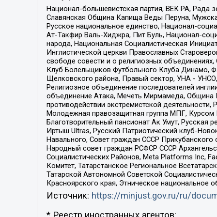
Национал-большевистская партия, ВЕК РА, Рада 
Славянская Община Капища Веды Перуна, Мужская
Русское национальное единство, Национал-социа
Ат-Такфир Валь-Хиджра, Пит Буль, Национал-соц
народа, Национальная Социалистическая Инициат
Инглистической церкви Православных Староверов
свободе совести и о религиозных объединениях,
Клуб Болельщиков Футбольного Клуба Динамо, Фа
Щелковского района, Правый сектор, УНА - УНСО, У
Религиозное объединение последователей инглии
объединение Атака, Мечеть Мирмамеда, Община К
противодействии экстремистской деятельности, 
Молодежная правозащитная группа МПГ, Курсом П
Благотворительный пансионат Ак Умут, Русская ре
Иртыш Ultras, Русский Патриотический клуб-Нов
Навального, Совет граждан СССР Прикубанского 
Народный совет граждан РСФСР СССР Архангельск
Социалистических Районов, Meta Platforms Inc, 
Комитет, Татарстанское Региональное Всетатар
Татарской Автономной Советской Социалистическ
Красноярского края, Этническое национальное о
Источник:
https://minjust.gov.ru/ru/doc
* Реестр иностранных агентов: