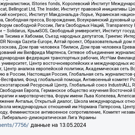
урналистики, IStories fonds, Королевский Институт Между
gcat, Bellingcat Ltd, The Insider, Институт правовой инициатив
инский конгресс, Институт Макдональда-Лорье, Украинская нац
, Свободная пресса, Возрождение, Всеукраинский духовный цен
орум свободной России, Лига Свободных Наций, Transparеncy I
– Solidarus, КрымSOS, Свободный университет, Институт госу
в Тисима и Хабомаи, Съезд народных депутатов, Гринпис Инте
DR Novaja Gazeta-Europe, Алтай проект, Образовательный дом 
зскова, Дом прав человека Тбилиси, Дом прав человека Ерева
едований им Вилфрида Мартенса, Сетевое объединение журнали
Международная федерация транспортных рабочих, ИстЧам Финлан
й университет, Центр восточноевропейских и международных и
, Центр анализа европейской политики, Академическая сеть Во
ю в России, Настоящая Россия, Глобальная сеть журналистов
естфалия, Фонд глобальной помощи, Антивоенный комитет России,
татарский Ресурсный Центр, Глобальный союз IndustriALL, Russi
 Свободная Европа, Германское общество изучения Восточной 
и и миротворчества, Форум имени Льва Копелева, American Counci
ое движение Антальи, Открытый диалог, Школа международных отн
Школа международных отношений им Нормана Патерсона, Центр
ду, Феминистское антивоенное сопротивление, Комитет независ
а, Либерально-демократическая Лига Украины
uments/7756/
данные на
13.05.2024