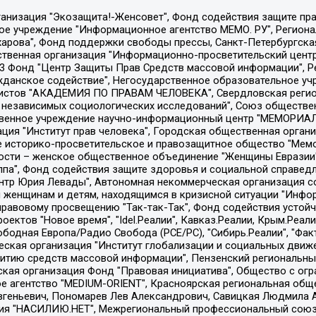
Общество с ограниченной ответственностью "Радио Свободная Европа/Радио Свобода", Чешское информационное агентство "MEDIUM-ORIENT", Красноярская региональная общественная организация "Мы против СПИДа", Камалягин Денис Николаевич, Маркелов Сергей Евгеньевич, Пономарев Лев Александрович, Савицкая Людмила Алексеевна, Автономная некоммерческая организация "Центр по работе с проблемой насилия "НАСИЛИЮ.НЕТ", Межрегиональный профессиональный союз работников здравоохранения "Альянс врачей", Юридическое лицо, зарегистрированное в Латвийской Республике, SIA "Medusa Project" (регистрационный номер 40103797863, дата регистрации 10.06.2014), Некоммерческая организация "Фонд по борьбе с коррупцией", Автономная некоммерческая организация "Институт права и публичной политики", Баданин Роман Сергеевич, Гликин Максим Александрович, Железнова Мария Михайловна, Лукьянова Юлия Сергеевна, Маетная Елизавета Витальевна, Маняхин Петр Борисович, Чуракова Ольга Владимировна, Ярош Юлия Петровна, Юридическое лицо "The Insider SIA", зарегистрированное в Риге, Латвийская Республика (дата регистрации 26.06.2015), являющееся администратором доменного имени интернет-издания "The Insider SIA", https://theins.ru, Постернак Алексей Евгеньевич, Рубин Михаил Аркадьевич, Анин Роман Александрович, Юридическое лицо Istories fonds, зарегистрированное в Латвийской Республике (регистрационный номер 50008295751, дата регистрации 24.02.2020), Великовский Дмитрий Александрович, Долинина Ирина Николаевна, Мароховская Алеся Алексеевна, Шлейнов Роман Юрьевич, Шмагун Олеся Валентиновна, Общество с ограниченной ответственностью "Альтаир 2021", Общество с ограниченной ответственностью "Вега 2021", Общество с ограниченной ответственностью "Главный редактор 2021", Общество с ограниченной ответственностью "Ромашки монолит", Важенков Артем Валерьевич, Ивановская областная общественная организация "Центр гендерных исследований", Гурман Юрий Альбертович, Медиапроект "ОВД-Инфо", Егоров Владимир Владимирович, Жилинский Владимир Александрович, Общество с ограниченной ответственностью "ЗП", Иванова София Юрьевна, Карезина Инна Павловна, Кильтау Екатерина Викторовна, Петров Алексей Викторович, Пискунов Сергей Евгеньевич, Смирнов Сергей Сергеевич, Тихонов Михаил Сергеевич, Общество с ограниченной ответственностью "ЖУРНАЛИСТ-ИНОСТРАННЫЙ АГЕНТ", Арапова Галина Юрьевна, Вольтская Татьяна Анатольевна, Американская компания "Mason G.E.S. Anonymous Foundation" (США), являющаяся владельцем интернет-издания https://mnews.world/, Компания "Stichting Bellingcat", зарегистрированная в Нидерландах (дата регистрации 11.07.2018), Захаров Андрей Вячеславович, Клепиковская Екатерина Дмитриевна, Общество с ограниченной ответственностью "МЕМО", Перл Роман Александрович, Симонов Евгений Алексеевич, Соловьева Елена Анатольевна, Сотников Даниил Владимирович, Сурначева Елизавета Дмитриевна, Автономная некоммерческая организация по защите прав человека и информированию населения "Якутия – Наше Мнение", Общество с ограниченной ответственностью "Москоу диджитал медиа", с 26.01.2023 Общество с ограниченной ответственностью "Чайка Белые сады", Ветошкина Валерия Валерьевна, Заговора Максим Александрович, Межрегиональное общественное движение "Российская ЛГБТ - сеть", Оленичев Максим Владимирович, Павлов Иван Юрьевич, Скворцова Елена Сергеевна, Общество с ограниченной ответственностью "Как бы инагент", Кочетков Игорь Викторович, Общество с ограниченной ответственностью "Честные выборы", Еланчик Олег Александрович, Общество с ограниченной ответственностью "Нобелевский призыв", Гималова Регина Эмилевна, Григорьев Андрей Валерьевич, Григорьева Алина Александровна, Ассоциация по содействию защите прав призывников, альтернативнослужащих и военнослужащих "Правозащитная группа "Гражданин.Армия.Право", Хисамова Регина Фаритовна, Автономная некоммерческая организация по реализа