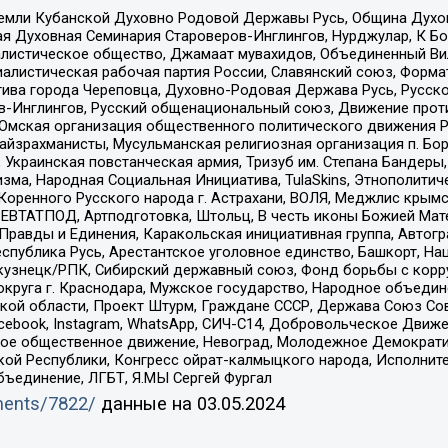
земли Кубанской Духовно Родовой Державы Русь, Община Духо
 Духовная Семинария Староверов-Инглингов, Нурджулар, К Бо
листическое общество, Джамаат мувахидов, Объединенный Вил
иалистическая рабочая партия России, Славянский союз, Форма
ива города Череповца, Духовно-Родовая Держава Русь, Русск
-Инглингов, Русский общенациональный союз, Движение против
 Омская организация общественного политического движения Р
йзрахманисты, Мусульманская религиозная организация п. Бо
краинская повстанческая армия, Тризуб им. Степана Бандеры, Бр
зма, Народная Социальная Инициатива, TulaSkins, Этнополитич
оренного Русского народа г. Астрахани, ВОЛЯ, Меджлис крымс
РЕВТАТПОД, Артподготовка, Штольц, В честь иконы Божией Мате
равды и Единения, Каракольская инициативная группа, Автогра
спублика Русь, Арестантское уголовное единство, Башкорт, Наци
окузнецк/РПК, Сибирский державный союз, Фонд борьбы с кор
округа г. Краснодара, Мужское государство, Народное объедин
ой области, Проект Штурм, Граждане СССР, Держава Союз Сов
Facebook, Instagram, WhatsApp, СИЧ-С14, Добровольческое Движ
ское общественное движение, Невоград, Молодежное Демократ
ой Республики, Конгресс ойрат-калмыцкого народа, Исполнит
бъединение, ЛГБТ, Я.МЫ Сергей Фургал
uments/7822/
данные на
03.05.2024