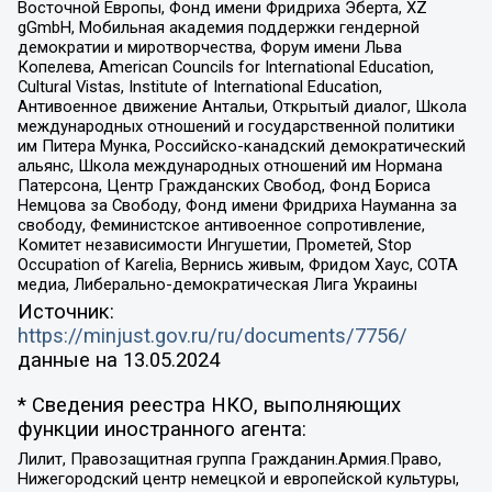
Восточной Европы, Фонд имени Фридриха Эберта, XZ
gGmbH, Мобильная академия поддержки гендерной
демократии и миротворчества, Форум имени Льва
Копелева, American Councils for International Education,
Cultural Vistas, Institute of International Education,
Антивоенное движение Антальи, Открытый диалог, Школа
международных отношений и государственной политики
им Питера Мунка, Российско-канадский демократический
альянс, Школа международных отношений им Нормана
Патерсона, Центр Гражданских Свобод, Фонд Бориса
Немцова за Свободу, Фонд имени Фридриха Науманна за
свободу, Феминистское антивоенное сопротивление,
Комитет независимости Ингушетии, Прометей, Stop
Occupation of Karelia, Вернись живым, Фридом Хаус, СОТА
медиа, Либерально-демократическая Лига Украины
Источник:
https://minjust.gov.ru/ru/documents/7756/
данные на
13.05.2024
* Сведения реестра НКО, выполняющих
функции иностранного агента:
Лилит, Правозащитная группа Гражданин.Армия.Право,
Нижегородский центр немецкой и европейской культуры,