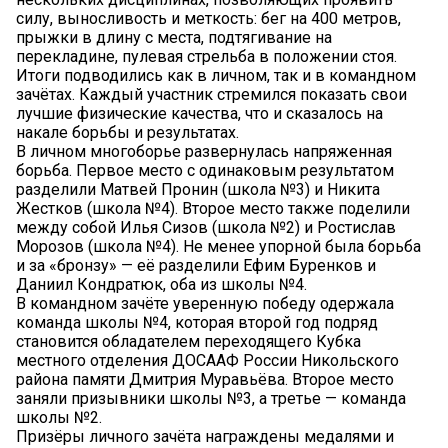
силу, выносливость и меткость: бег на 400 метров,
прыжки в длину с места, подтягивание на
перекладине, пулевая стрельба в положении стоя.
Итоги подводились как в личном, так и в командном
зачётах. Каждый участник стремился показать свои
лучшие физические качества, что и сказалось на
накале борьбы и результатах.
В личном многоборье развернулась напряженная
борьба. Первое место с одинаковым результатом
разделили Матвей Пронин (школа №3) и Никита
Жестков (школа №4). Второе место также поделили
между собой Илья Сизов (школа №2) и Ростислав
Морозов (школа №4). Не менее упорной была борьба
и за «бронзу» — её разделили Ефим Буренков и
Даниил Кондратюк, оба из школы №4.
В командном зачёте уверенную победу одержала
команда школы №4, которая второй год подряд
становится обладателем переходящего Кубка
местного отделения ДОСААФ России Никольского
района памяти Дмитрия Муравьёва. Второе место
заняли призывники школы №3, а третье — команда
школы №2.
Призёры личного зачёта награждены медалями и