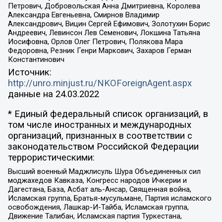
Петрович, Добровольская Анна Дмитриевна, Королева
Александра Евгеньевна, Смирнов Владимир
Александрович, Вицин Сергей Ефимович, Золотухин Борис
Андреевич, Левинсон Лев Семенович, Локшина Татьяна
Иосифовна, Орлов Олег Петрович, Полякова Мара
Федоровна, Резник Генри Маркович, Захаров Герман
Константинович
Источник:
http://unro.minjust.ru/NKOForeignAgent.aspx
данные на
24.03.2022
* Единый федеральный список организаций, в
том числе иностранных и международных
организаций, признанных в соответствии с
законодательством Российской Федерации
террористическими:
Высший военный Маджлисуль Шура Объединенных сил
моджахедов Кавказа, Конгресс народов Ичкерии и
Дагестана, База, Асбат аль-Ансар, Священная война,
Исламская группа, Братья-мусульмане, Партия исламского
освобождения, Лашкар-И-Тайба, Исламская группа,
Движение Талибан, Исламская партия Туркестана,