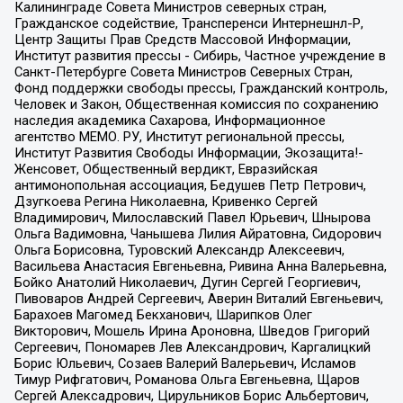
Калининграде Совета Министров северных стран,
Гражданское содействие, Трансперенси Интернешнл-Р,
Центр Защиты Прав Средств Массовой Информации,
Институт развития прессы - Сибирь, Частное учреждение в
Санкт-Петербурге Совета Министров Северных Стран,
Фонд поддержки свободы прессы, Гражданский контроль,
Человек и Закон, Общественная комиссия по сохранению
наследия академика Сахарова, Информационное
агентство МЕМО. РУ, Институт региональной прессы,
Институт Развития Свободы Информации, Экозащита!-
Женсовет, Общественный вердикт, Евразийская
антимонопольная ассоциация, Бедушев Петр Петрович,
Дзугкоева Регина Николаевна, Кривенко Сергей
Владимирович, Милославский Павел Юрьевич, Шнырова
Ольга Вадимовна, Чанышева Лилия Айратовна, Сидорович
Ольга Борисовна, Туровский Александр Алексеевич,
Васильева Анастасия Евгеньевна, Ривина Анна Валерьевна,
Бойко Анатолий Николаевич, Дугин Сергей Георгиевич,
Пивоваров Андрей Сергеевич, Аверин Виталий Евгеньевич,
Барахоев Магомед Бекханович, Шарипков Олег
Викторович, Мошель Ирина Ароновна, Шведов Григорий
Сергеевич, Пономарев Лев Александрович, Каргалицкий
Борис Юльевич, Созаев Валерий Валерьевич, Исламов
Тимур Рифгатович, Романова Ольга Евгеньевна, Щаров
Сергей Алексадрович, Цирульников Борис Альбертович,