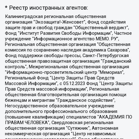
* Реестр иностранных агентов:
Калининградская региональная общественная организация "Экозащита!-Женсовет", Фонд содействия защите прав и свобод граждан "Общественный вердикт", Фонд "Институт Развития Свободы Информации", Частное учреждение "Информационное агентство МЕМО. РУ", Региональная общественная организация "Общественная комиссия по сохранению наследия академика Сахарова", Фонд поддержки свободы прессы, Санкт-Петербургская общественная правозащитная организация "Гражданский контроль", Межрегиональная общественная организация "Информационно-просветительский центр "Мемориал", Региональный Фонд "Центр Защиты Прав Средств Массовой Информации", с 05.12.2023 Фонд "Центр Защиты Прав Средств массовой информации", Региональная общественная благотворительная организация помощи беженцам и мигрантам "Гражданское содействие", Негосударственное образовательное учреждение дополнительного профессионального образования (повышение квалификации) специалистов "АКАДЕМИЯ ПО ПРАВАМ ЧЕЛОВЕКА", Свердловская региональная общественная организация "Сутяжник", Автономная некоммерческая организация "Центр независимых социологических исследований", Союз общественных объединений "Российский исследовательский центр по правам человека", Региональное общественное учреждение научно-информационный центр "МЕМОРИАЛ", Некоммерческая организация "Фонд защиты гласности", Автономная некоммерческая организация "Институт прав человека", Городская общественная организация "Екатеринбургское общество "МЕМОРИАЛ", Городская общественная организация "Рязанское историко-просветительское и правозащитное общество "Мемориал" (Рязанский Мемориал), Челябинский региональный орган общественной самодеятельности – женское общественное объединение "Женщины Евразии", Челябинский региональный орган общественной самодеятельности "Уральская правозащитная группа", Фонд содействия защите здоровья и социальной справедливости имени Андрея Рылькова, Автономная Некоммерческая Организация "Аналитический Центр Юрия Левады", Автономная некоммерческая организация социальной поддержки населения "Проект Апрель", Региональная общественная организация помощи женщинам и детям, находящимся в кризисной ситуации "Информационно-методический центр "Анна", Фонд содействия развитию массовых коммуникаций и правовому просвещению "Так-так-Так", Фонд содействия устойчивому развитию "Серебряная тайга", Свердловский региональный общественный фонд социальных проектов "Новое время", "Idel.Реалии", Кавказ.Реалии, Крым.Реалии, Телеканал Настоящее Время, Татаро-башкирская служба Радио Свобода (Azatliq Radiosi), Радио Свободная Европа/Радио Свобода (PCE/PC), "Сибирь.Реалии", "Фактограф", Благотворительный фонд помощи осужденным и их семьям, Автономная некоммерческая организация "Институт глобализации и социальных движений", Фонд "В защиту прав заключенных", Частное учреждение "Центр поддержки и содействия развитию средств массовой информации", Пензенский региональный общественный благотворительный фонд "Гражданский союз", "Север.Реалии", Некоммерческая организация Фонд "Правовая инициатива", Общество с ограниченной ответственностью "Радио Свободная Европа/Радио Свобода", Чешское информационное агентство "MEDIUM-ORIENT", Красноярская региональная общественная организация "Мы против СПИДа", Камалягин Денис Николаевич, Маркелов Сергей Евгеньевич, Пономарев Лев Александрович, Савицкая Людмила Алексеевна, Автономная некоммерческая организация "Центр по работе с проблемой насилия "НАСИЛИЮ.НЕТ", Межрегиональный профессиональный союз работников здравоохранения "Альянс врачей", Юридическое лицо, зарегистрированное в Латвийской Республике, SIA "Medusa Project" (регистрационный номер 40103797863, дата регистрации 10.06.2014), Некоммерческая организация "Фонд по борьбе с коррупцией", Автономная некоммерческая организация "Институт права и публичной политики", Баданин Роман Сергеевич, Гликин Максим Александрович, Железнова Мария Михайловна, Лукьянова Юлия Сергеевна, Маетная Елизавета Витальевна, Маняхин Петр Борисович, Чуракова Ольга Владимировна, Ярош Юлия Петровна, Юридическое лицо "The Insider SIA", зарегистрированное в Риге, Латвийская Республика (дата регистрации 26.06.2015), являющееся администратором доменного имени интернет-издания "The Insider SIA", https://theins.ru, Постернак Алексей Евгеньевич, Рубин Михаил Аркадьевич, Анин Роман Александрович, Юридическое лицо Istories fonds, зарегистрированное в Латвийской Республике (регистрационный номер 50008295751, дата регистрации 24.02.2020), Великовский Дмитрий Александрович, Долинина Ирина Николаевна, Мароховская Алеся Алексеевна, Шлейнов Роман Юрьевич, Шмагун Олеся Валентиновна, Общество с ограниченной ответственностью "Альтаир 2021", Общество с ограниченной ответственностью "Вега 2021", Общество с ограниченной ответственностью "Главный редактор 2021", Общество с ограниченной ответственностью "Ромашки монолит", Важенков Артем Валерьевич, Ивановская областная общественная организация "Центр гендерных исследований", Гурман Юрий Альбертович, Медиапроект "ОВД-Инфо", Егоров Владимир Владимирович, Жилинский Владимир Александрович, Общество с ограниченной ответственностью "ЗП", Иванова София Юрьевна, Карезина Инна Павловна, Кильтау Екатерина Викторовна, Петров Алексей Викторович, Пискунов Сергей Евгеньевич, Смирнов Сергей Сергеевич, Тихонов Михаил Сергеевич, Общество с ограниченной ответственностью "ЖУРНАЛИСТ-ИНОСТРАННЫЙ АГЕНТ", Арапова Галина Юрьевна, Вольтская Татьяна Анатольевна, Американская компания "Mason G.E.S. Anonymous Foundation" (США), являющаяся владельцем интернет-издания https://mnews.world/, Компания "Stichting Bellingcat", зарегистрированная в Нидерландах (дата регистрации 11.07.2018), Захаров Андрей Вячеславович, Клепиковская Екатерина Дмитриевна, Общество с ограниченной ответственностью "МЕМО", Перл Роман Александрович, Симонов Евгений Алексеевич, Соловьева Елена Анатольевна, Сотников Даниил Владимирович, Сурначева Елизавета Дмитриевна, Автономная некоммерческая организация по защите прав человека и информированию населения "Якутия – Наше Мнение", Общество с ограниченной ответственностью "Москоу диджитал медиа", с 26.01.2023 Общество с ограниченной ответственностью "Чайка Белые сады", Ветошкина Валерия Валерьевна, Заговора Максим Александрович, Межрегиональное общественное движение "Российская ЛГБТ - сеть", Оленичев Максим Владимирович, Павлов Иван Юрьевич, Скворцова Елена Сергеевна, Общество с ограниченной ответственностью "Как бы инагент", Кочетков Игорь Викторович, Общество с ограниченной ответственностью "Честные выборы", Еланчик Олег Александрович, Общество с ограниченной ответственностью "Нобелевский призыв", Гималова Регина Эмилевна, Григорьев Андрей Валерьевич, Григорьева Алина Александровна, Ассоциация по содействию защите прав призывников, альтернативнослужащих и военнослужащих "Правозащитная группа "Гражданин.Армия.Право", Хисамова Регина Фаритовна, Автономная некоммерческая организация по реализации социально-правовых программ "Лилит", Дальневосточное общественное движение "Маяк", Санкт-Петербургская ЛГБТ-инициативная группа "Выход", Инициативная группа ЛГБТ+ "Реверс", Алексеев Андрей Викторович, Бекбулатова Таисия Львовна, Беляев Иван Михайлович, Владыкина Елена Сергеевна, Гельман Марат Александрович, Никульшина Вероника Юрьевна, Толоконникова Надежда Андреевна, Шендерович Виктор Анатольевич, Общество с ограниченной ответственностью "Данное сообщение", Общество с ограниченной ответственностью Издательский дом "Новая глава", Айнбиндер Александра Александровна, Московский комьюнити-центр для ЛГБТ+инициатив, Благотворительный фонд развития филантропии, Deutsche Welle (Германия, Kurt-Schumacher-Strasse 3, 53113 Bonn), Борзунова Мария Михайловна, Воробьев Виктор Викторович, Голубева Анна Львовна, Константинова Алла Михайловна, Малкова Ирина Владимировна, Мурадов Мурад Абдулгалимович, Осетинская Елизавета Николаевна, Понасенков Евгений Николаевич, Ганапольский Матвей Юрьевич, Киселев Евгений Алексеевич, Борухович Ирина Григорьевна, Дремин Иван Тимофеевич, Дубровский Дмитрий Викторович, Красноярская региональная общественная организация поддержки и развития альтернативных образовательных технологий и межкультурных коммуникаций "ИНТЕРРА", Маяковская Екатерина Алексеевна, Фейгин Марк Захарович, Филимонов Андрей Викторович, Дзугкоева Регина Николаевна, Доброхотов Роман Александрович, Дудь Юрий Александрович, Елкин Сергей Владимирович, Кругликов Кирилл Игоревич, Сабунаева Мария Леонидовна, Семенов Алексей Владимирович, Шаинян Карен Багратович, Шульман Екатерина Михайловна, Асафьев Артур Валерьевич, Вахштайн Виктор Семенович, Венедиктов Алексей Алексеевич, Лушникова Екатерина Евгеньевна, Волков Леонид Михайлович, Невзоров Александр Глебович, Пархоменко Сергей Борисович, Сироткин Ярослав Николаевич, Кара-Мурза Владимир Владимирович, Баранова Наталья Владимировна, Гозман Леонид Яковлевич, Кагарлицкий Борис Юльевич, Климарев Михаил Валерьевич, Милов Владимир Станиславович, Автономная некоммерческая организация Краснодарский центр современного искусства "Типография", Моргенштерн Алишер Тагирович, Соболь Любовь Эдуардовна, Общество с ограниченной ответственностью "ЛИЗА НОРМ", Каспаров Гарри Кимович, Ходорковский Михаил Борисович, Общество с ограниченной ответственностью "Апрельские тезисы", Данилович Ирина Брониславовна, Кашин Олег Владимирович, Петров Николай Владимирович, Пивоваров Алексей Владимирович, Соколов Михаил Владимирович, Цветкова Юлия Владимировна, Чичваркин Евгений Александрович, Комитет против пыток/Команда против пыток, Общество с ограниченной ответственностью "Первый научный", Общество с ограниченной ответственностью "Вертолет и ко", Белоцерковская Вероника Борисовна, Кац Максим Евгеньевич, Лазарева Татьяна Юрьевна, Шаведдинов Руслан Табризович, Яшин Илья Валерьевич, Общество с ограниченной ответственностью "Иноагент ААВ", Алешковский Дмитрий Петрович, Альбац Евгения Марковна, Быков Дмитрий Львович, Галямина Юлия Евгеньевна, Лойко Сергей Леонидович, Мартынов Кирилл Константинович, Медведев Сергей Александрович, Крашенинников Федор Геннадиевич, Гордеева Катерина Вл