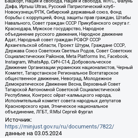
Башкорт, Нация и свобода, Нация и свобода, W.H.С., Фалунь
Дафа, Иртыш Ultras, Русский Патриотический клуб-
Новокузнецк/РПК, Сибирский державный союз, Фонд
борьбы с коррупцией, Фонд защиты прав граждан, Штабы
Навального, Совет граждан СССР Прикубанского округа г.
Краснодара, Мужское государство, Народное
объединение русского движения, Народное движение
Адат, Народный совет граждан РСФСР СССР
Архангельской области, Проект Штурм, Граждане СССР,
Держава Союз Советских Светлых Родов, Совет Советских
Социалистических Районов, Meta Platforms Inc, Facebook,
Instagram, WhatsApp, СИЧ-С14, Добровольческое
Движение Организации украинских националистов, Черный
Комитет, Татарстанское Региональное Всетатарское
общественное движение, Невоград, Молодежное
Демократическое Движение Весна, Верховный Совет
Татарской Автономной Советской Социалистической
Республики, Конгресс ойрат-калмыцкого народа,
Исполнительный комитет совета народных депутатов
Красноярского края, Этническое национальное
объединение, ЛГБТ, Я.МЫ Сергей Фургал
Источник:
https://minjust.gov.ru/ru/documents/7822/
данные на
03.05.2024