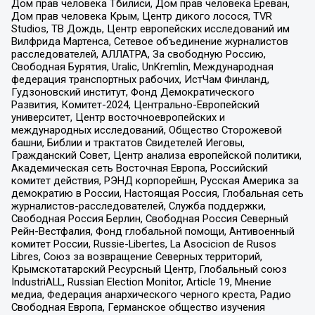
Дом прав человека Тбилиси, Дом прав человека Ереван,
Дом прав человека Крым, Центр дикого лосося, TVR
Studios, ТВ Дождь, Центр европейских исследований им
Вилфрида Мартенса, Сетевое объединение журналистов
расследователей, АЛЛАТРА, За свободную Россию,
Свободная Бурятия, Uralic, UnKremlin, Международная
федерация транспортных рабочих, ИстЧам Финланд,
Гудзоновский институт, Фонд Демократического
Развития, Комитет-2024, Центрально-Европейский
университет, Центр восточноевропейских и
международных исследований, Общество Сторожевой
башни, Библии и трактатов Свидетелей Иеговы,
Гражданский Совет, Центр анализа европейской политики,
Академическая сеть Восточная Европа, Российский
комитет действия, РЭНД корпорейшн, Русская Америка за
демократию в России, Настоящая Россия, Глобальная сеть
журналистов-расследователей, Служба поддержки,
Свободная Россия Берлин, Свободная Россия Северный
Рейн-Вестфалия, Фонд глобальной помощи, Антивоенный
комитет России, Russie-Libertes, La Asocicion de Rusos
Libres, Союз за возвращение Северных территорий,
Крымскотатарский Ресурсный Центр, Глобальный союз
IndustriALL, Russian Election Monitor, Article 19, Мнение
медиа, Федерация анархического черного креста, Радио
Свободная Европа, Германское общество изучения