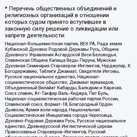
* Перечень общественных объединений и
религиозных организаций в отношении
которых судом принято вступившее в
законную силу решение о ликвидации или
запрете деятельности:
Национал-большевистская партия, ВЕК РА, Рада земли
Кубанской Духовно Родовой Державы Русь, Община
Духовного Управления Асгардской Веси Беловодья,
Славянская Община Капища Веды Перуна, Мужская
Духовная Семинария Староверов-Инглингов, Нурджулар, К
Богодержавию, Таблиги Джамаат, Свидетели Иеговы,
Русское национальное единство, Национал-
социалистическое общество, Джамаат мувахидов,
Объединенный Вилайат Кабарды, Балкарии и Карачая,
Союз славян, Ат-Такфир Валь-Хиджра, Пит Буль,
Национал-социалистическая рабочая партия России,
Славянский союз, Формат-18, Благородный Орден
Дьявола, Армия воли народа, Национальная
Социалистическая Инициатива города Череповца,
Духовно-Родовая Держава Русь, Русское национальное
единство, Древнерусской Инглистической церкви
Православных Староверов-Инглингов, Русский