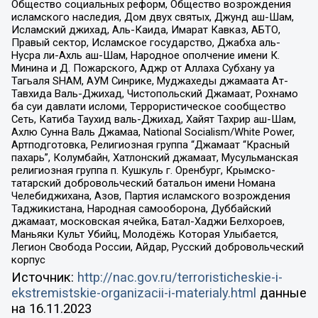
Общество социальных реформ, Общество возрождения
исламского наследия, Дом двух святых, Джунд аш-Шам,
Исламский джихад, Аль-Каида, Имарат Кавказ, АБТО,
Правый сектор, Исламское государство, Джабха аль-
Нусра ли-Ахль аш-Шам, Народное ополчение имени К.
Минина и Д. Пожарского, Аджр от Аллаха Субхану уа
Тагьаля SHAM, АУМ Синрике, Муджахеды джамаата Ат-
Тавхида Валь-Джихад, Чистопольский Джамаат, Рохнамо
ба суи давлати исломи, Террористическое сообщество
Сеть, Катиба Таухид валь-Джихад, Хайят Тахрир аш-Шам,
Ахлю Сунна Валь Джамаа, National Socialism/White Power,
Артподготовка, Религиозная группа “Джамаат “Красный
пахарь”, Колумбайн, Хатлонский джамаат, Мусульманская
религиозная группа п. Кушкуль г. Оренбург, Крымско-
татарский добровольческий батальон имени Номана
Челебиджихана, Азов, Партия исламского возрождения
Таджикистана, Народная самооборона, Дуббайский
джамаат, московская ячейка, Батал-Хаджи Белхороев,
Маньяки Культ Убийц, Молодёжь Которая Улыбается,
Легион Свобода России, Айдар, Русский добровольческий
корпус
Источник:
http://nac.gov.ru/terroristicheskie-i-
ekstremistskie-organizacii-i-materialy.html
данные
на
16.11.2023