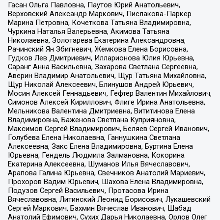
Гасан Ольга Павловна, Паутов Юрий Анатольевич,
Верховский Александр Маркович, Пислакова-Паркер
Марина Петровна, Кочеткова Татьяна Владимировна,
Чуркина Наталья Валерьевна, Акимова Татьяна
Николаевна, Золотарева Екатерина Александровна,
Рачинский Ян Збигневич, Жемкова Елена Борисовна,
Гудков Лев Дмитриевич, Илларионова Юлия Юрьевна,
Саранг Анна Васильевна, Захарова Светлана Сергеевна,
Аверин Владимир Анатольевич, Щур Татьяна Михайловна,
Щур Николай Алексеевич, Блинушов Андрей Юрьевич,
Мосин Алексей Геннадьевич, Гефтер Валентин Михайлович,
Симонов Алексей Кириллович, Флиге Ирина Анатольевна,
Мельникова Валентина Дмитриевна, Вититинова Елена
Владимировна, Баженова Светлана Куприяновна,
Максимов Сергей Владимирович, Беляев Сергей Иванович,
Голубева Елена Николаевна, Ганнушкина Светлана
Алексеевна, Закс Елена Владимировна, Буртина Елена
Юрьевна, Гендель Людмила Залмановна, Кокорина
Екатерина Алексеевна, Шуманов Илья Вячеславович,
Арапова Галина Юрьевна, Свечников Анатолий Мариевич,
Прохоров Вадим Юрьевич, Шахова Елена Владимировна,
Подузов Сергей Васильевич, Протасова Ирина
Вячеславовна, Литинский Леонид Борисович, Лукашевский
Сергей Маркович, Бахмин Вячеслав Иванович, Шабад
Анатолий Ефимович, Сухих Дарья Николаевна, Орлов Олег