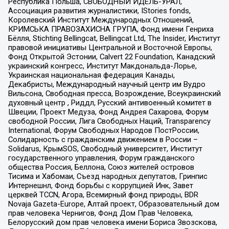
Республика Польша, СВОБОДНЫЙ ИДЕЛЬ-УРАЛ,
Ассоциация развития журналистики, IStories fonds,
Королевский Институт Международных Отношений,
КРИМСЬКА ПРАВОЗАХИСНА ГРУПА, Фонд имени Генриха
Бёлля, Stichting Bellingcat, Bellingcat Ltd, The Insider, Институт
правовой инициативы Центральной и Восточной Европы,
Фонд Открытой Эстонии, Calvert 22 Foundation, Канадский
украинский конгресс, Институт Макдональда-Лорье,
Украинская национальная федерация Канады,
Декабристы, Международный научный центр им Вудро
Вильсона, Свободная пресса, Возрождение, Всеукраинский
духовный центр , Риддл, Русский антивоенный комитет в
Швеции, Проект Медуза, Фонд Андрея Сахарова, Форум
свободной России, Лига Свободных Наций, Transparеncy
International, Форум Свободных Народов ПостРоссии,
Солидарность с гражданским движением в России –
Solidarus, КрымSOS, Свободный университет, Институт
государственного управления, Форум гражданского
общества Россия, Беллона, Союз жителей островов
Тисима и Хабомаи, Съезд народных депутатов, Гринпис
Интернешнл, Фонд борьбы с коррупцией Инк, Завет
церквей TCCN, Агора, Всемирный фонд природы, BDR
Novaja Gazeta-Europe, Алтай проект, Образовательный дом
прав человека Чернигов, Фонд Дом Прав Человека,
Белорусский дом прав человека имени Бориса Звозскова,