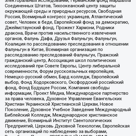
электоральных исследований, Германский фонд Маршалла
Соединенных Штатов, Тихоокеанский центр защиты
окружающей среды и природных ресурсов, Свободная
Россия, Всемирный конгресс украинцев, Атлантический
совет, Человек в беде, Европейский фонд за демократию,
Джеймстаунский фонд, Прожект Хармони, Родники
дракона, Врачи против насильственного извлечения
органов, Фалунь Дафа, Друзья Фалуньгун, Фалуньгун,
Коалиция по расследованию преследования в отношении
Фалуньгун в Китае, Всемирная организация по
расследованию преследований Фалуньгун, Пражский
гражданский центр, Ассоциация школ политических
исследований при Совете Европы, Центр либеральной
современности, Форум русскоязычных европейцев,
Немецко-русский обмен, Бард колледж, Европейский
выбор, Фонд Ходорковского, Оксфордский российский
фонд, Фонд Будущее России, Компания свободы
информации, Проект Медиа, Международное партнерство
за права человека, Духовное Управление Евангельских
Христиан Украинской Христианской Церкви, Новое
Поколение, Духовное Учебное Заведение Международный
Библейский Колледж, Международное христианское
движение, Всемирный Институт Саентологических
Предприятий, Церковь Духовной Технологии, Европейская
сеть организаций по наблюдению за выборами,