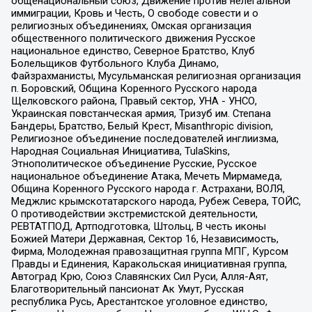
общенациональный союз, Движение против нелегальной
иммиграции, Кровь и Честь, О свободе совести и о
религиозных объединениях, Омская организация
общественного политического движения Русское
национальное единство, Северное Братство, Клуб
Болельщиков Футбольного Клуба Динамо,
Файзрахманисты, Мусульманская религиозная организация
п. Боровский, Община Коренного Русского народа
Щелковского района, Правый сектор, УНА - УНСО,
Украинская повстанческая армия, Тризуб им. Степана
Бандеры, Братство, Белый Крест, Misanthropic division,
Религиозное объединение последователей инглиизма,
Народная Социальная Инициатива, TulaSkins,
Этнополитическое объединение Русские, Русское
национальное объединение Атака, Мечеть Мирмамеда,
Община Коренного Русского народа г. Астрахани, ВОЛЯ,
Меджлис крымскотатарского народа, Рубеж Севера, ТОЙС,
О противодействии экстремистской деятельности,
РЕВТАТПОД, Артподготовка, Штольц, В честь иконы
Божией Матери Державная, Сектор 16, Независимость,
Фирма, Молодежная правозащитная группа МПГ, Курсом
Правды и Единения, Каракольская инициативная группа,
Автоград Крю, Союз Славянских Сил Руси, Алля-Аят,
Благотворительный пансионат Ак Умут, Русская
республика Русь, Арестантское уголовное единство,