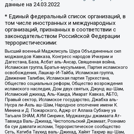
данные на
24.03.2022
* Единый федеральный список организаций, в
том числе иностранных и международных
организаций, признанных в соответствии с
законодательством Российской Федерации
террористическими:
Высший военный Маджлисуль Шура Объединенных сил
моджахедов Кавказа, Конгресс народов Ичкерии и
Дагестана, База, Асбат аль-Ансар, Священная война,
Исламская группа, Братья-мусульмане, Партия исламского
освобождения, Лашкар-И-Тайба, Исламская группа,
Движение Талибан, Исламская партия Туркестана,
Общество социальных реформ, Общество возрождения
исламского наследия, Дом двух святых, Джунд аш-Шам,
Исламский джихад, Аль-Каида, Имарат Кавказ, АБТО,
Правый сектор, Исламское государство, Джабха аль-
Нусра ли-Ахль аш-Шам, Народное ополчение имени К.
Минина и Д. Пожарского, Аджр от Аллаха Субхану уа
Тагьаля SHAM, АУМ Синрике, Муджахеды джамаата Ат-
Тавхида Валь-Джихад, Чистопольский Джамаат, Рохнамо
ба суи давлати исломи, Террористическое сообщество
Сеть, Катиба Таухид валь-Джихад, Хайят Тахрир аш-Шам,