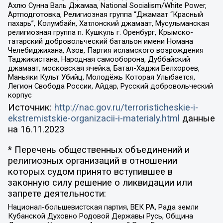
Ахлю Сунна Валь Джамаа, National Socialism/White Power,
Артподготовка, Религиозная группа “Джамаат “Красный
пахарь”, Колумбайн, Хатлонский джамаат, Мусульманская
религиозная группа п. Кушкуль г. Оренбург, Крымско-
татарский добровольческий батальон имени Номана
Челебиджихана, Азов, Партия исламского возрождения
Таджикистана, Народная самооборона, Дуббайский
джамаат, московская ячейка, Батал-Хаджи Белхороев,
Маньяки Культ Убийц, Молодёжь Которая Улыбается,
Легион Свобода России, Айдар, Русский добровольческий
корпус
Источник:
http://nac.gov.ru/terroristicheskie-i-
ekstremistskie-organizacii-i-materialy.html
данные
на
16.11.2023
* Перечень общественных объединений и
религиозных организаций в отношении
которых судом принято вступившее в
законную силу решение о ликвидации или
запрете деятельности:
Национал-большевистская партия, ВЕК РА, Рада земли
Кубанской Духовно Родовой Державы Русь, Община