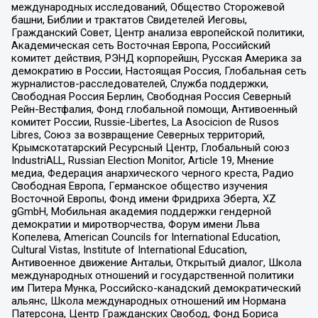
международных исследований, Общество Сторожевой
башни, Библии и трактатов Свидетелей Иеговы,
Гражданский Совет, Центр анализа европейской политики,
Академическая сеть Восточная Европа, Российский
комитет действия, РЭНД корпорейшн, Русская Америка за
демократию в России, Настоящая Россия, Глобальная сеть
журналистов-расследователей, Служба поддержки,
Свободная Россия Берлин, Свободная Россия Северный
Рейн-Вестфалия, Фонд глобальной помощи, Антивоенный
комитет России, Russie-Libertes, La Asocicion de Rusos
Libres, Союз за возвращение Северных территорий,
Крымскотатарский Ресурсный Центр, Глобальный союз
IndustriALL, Russian Election Monitor, Article 19, Мнение
медиа, Федерация анархического черного креста, Радио
Свободная Европа, Германское общество изучения
Восточной Европы, Фонд имени Фридриха Эберта, XZ
gGmbH, Мобильная академия поддержки гендерной
демократии и миротворчества, Форум имени Льва
Копелева, American Councils for International Education,
Cultural Vistas, Institute of International Education,
Антивоенное движение Антальи, Открытый диалог, Школа
международных отношений и государственной политики
им Питера Мунка, Российско-канадский демократический
альянс, Школа международных отношений им Нормана
Патерсона, Центр Гражданских Свобод, Фонд Бориса