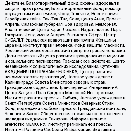
Действие, Благотворительный фонд охраны здоровья и
защиты прав граждан, Благотворительный фонд помощи
осужденным и их семьям, Фонд Тольятти, Новое время,
Серебряная тайга, Так-Так-Так, Сова, центр Анна, Проект
Апрель, Самарская губерния, Эра здоровья, Мемориал,
Аналитический Центр Юрия Левады, Издательство Парк
Гагарина, Фонд имени Андрея Рылькова, Сфера, Центр
СИБАЛЬТ, Уральская правозащитная группа, Женщины
Евразии, Институт прав человека, Фонд защиты гласности,
Российский исследовательский центр по правам человека,
Дальневосточный центр развития гражданских инициатив
и социального партнерства, Гражданское действие, Центр
независимых социологических исследований, Сутяжник,
АКАДЕМИЯ ПО ПРАВАМ ЧЕЛОВЕКА, Центр развития
некоммерческих организаций, Частное учреждение в
Калининграде Совета Министров северных стран,
Гражданское содействие, Трансперенси Интернешнл-Р,
Центр Защиты Прав Средств Массовой Информации,
Институт развития прессы - Сибирь, Частное учреждение в
Санкт-Петербурге Совета Министров Северных Стран,
Фонд поддержки свободы прессы, Гражданский контроль,
Человек и Закон, Общественная комиссия по сохранению
наследия академика Сахарова, Информационное
агентство МЕМО. РУ, Институт региональной прессы,
Институт Развития Свободы Информации, Экозащита!-