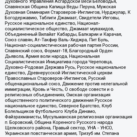
Духовного Управления Асгардской Веси Беловодья,
Славянская Община Капища Веды Перуна, Мужская
Духовная Семинария Староверов-Инглингов, Нурджулар, К
Богодержавию, Таблиги Джамаат, Свидетели Иеговы,
Русское национальное единство, Национал-
социалистическое общество, Джамаат мувахидов,
Объединенный Вилайат Кабарды, Балкарии и Карачая,
Союз славян, Ат-Такфир Валь-Хиджра, Пит Буль,
Национал-социалистическая рабочая партия России,
Славянский союз, Формат-18, Благородный Орден
Дьявола, Армия воли народа, Национальная
Социалистическая Инициатива города Череповца,
Духовно-Родовая Держава Русь, Русское национальное
единство, Древнерусской Инглистической церкви
Православных Староверов-Инглингов, Русский
общенациональный союз, Движение против нелегальной
иммиграции, Кровь и Честь, О свободе совести и о
религиозных объединениях, Омская организация
общественного политического движения Русское
национальное единство, Северное Братство, Клуб
Болельщиков Футбольного Клуба Динамо,
Файзрахманисты, Мусульманская религиозная организация
п. Боровский, Община Коренного Русского народа
Щелковского района, Правый сектор, УНА - УНСО,
Украинская повстанческая армия, Тризуб им. Степана