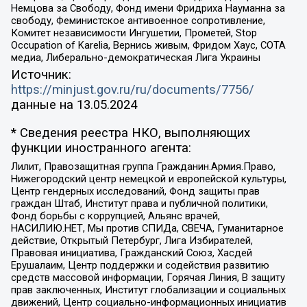
Немцова за Свободу, Фонд имени Фридриха Науманна за
свободу, Феминистское антивоенное сопротивление,
Комитет независимости Ингушетии, Прометей, Stop
Occupation of Karelia, Вернись живым, Фридом Хаус, СОТА
медиа, Либерально-демократическая Лига Украины
Источник:
https://minjust.gov.ru/ru/documents/7756/
данные на
13.05.2024
* Сведения реестра НКО, выполняющих
функции иностранного агента:
Лилит, Правозащитная группа Гражданин.Армия.Право,
Нижегородский центр немецкой и европейской культуры,
Центр гендерных исследований, Фонд защиты прав
граждан Штаб, Институт права и публичной политики,
Фонд борьбы с коррупцией, Альянс врачей,
НАСИЛИЮ.НЕТ, Мы против СПИДа, СВЕЧА, Гуманитарное
действие, Открытый Петербург, Лига Избирателей,
Правовая инициатива, Гражданский Союз, Хасдей
Ерушалаим, Центр поддержки и содействия развитию
средств массовой информации, Горячая Линия, В защиту
прав заключенных, Институт глобализации и социальных
движений, Центр социально-информационных инициатив