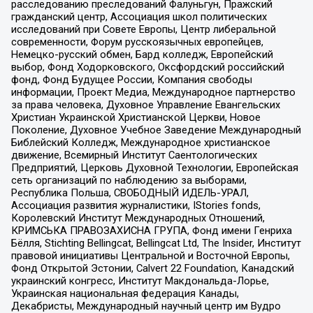
расследованию преследований Фалуньгун, Пражский
гражданский центр, Ассоциация школ политических
исследований при Совете Европы, Центр либеральной
современности, Форум русскоязычных европейцев,
Немецко-русский обмен, Бард колледж, Европейский
выбор, Фонд Ходорковского, Оксфордский российский
фонд, Фонд Будущее России, Компания свободы
информации, Проект Медиа, Международное партнерство
за права человека, Духовное Управление Евангельских
Христиан Украинской Христианской Церкви, Новое
Поколение, Духовное Учебное Заведение Международный
Библейский Колледж, Международное христианское
движение, Всемирный Институт Саентологических
Предприятий, Церковь Духовной Технологии, Европейская
сеть организаций по наблюдению за выборами,
Республика Польша, СВОБОДНЫЙ ИДЕЛЬ-УРАЛ,
Ассоциация развития журналистики, IStories fonds,
Королевский Институт Международных Отношений,
КРИМСЬКА ПРАВОЗАХИСНА ГРУПА, Фонд имени Генриха
Бёлля, Stichting Bellingcat, Bellingcat Ltd, The Insider, Институт
правовой инициативы Центральной и Восточной Европы,
Фонд Открытой Эстонии, Calvert 22 Foundation, Канадский
украинский конгресс, Институт Макдональда-Лорье,
Украинская национальная федерация Канады,
Декабристы, Международный научный центр им Вудро