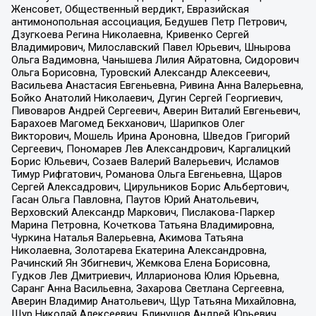
Женсовет, Общественный вердикт, Евразийская
антимонопольная ассоциация, Бедушев Петр Петрович,
Дзугкоева Регина Николаевна, Кривенко Сергей
Владимирович, Милославский Павел Юрьевич, Шнырова
Ольга Вадимовна, Чанышева Лилия Айратовна, Сидорович
Ольга Борисовна, Туровский Александр Алексеевич,
Васильева Анастасия Евгеньевна, Ривина Анна Валерьевна,
Бойко Анатолий Николаевич, Дугин Сергей Георгиевич,
Пивоваров Андрей Сергеевич, Аверин Виталий Евгеньевич,
Барахоев Магомед Бекханович, Шарипков Олег
Викторович, Мошель Ирина Ароновна, Шведов Григорий
Сергеевич, Пономарев Лев Александрович, Каргалицкий
Борис Юльевич, Созаев Валерий Валерьевич, Исламов
Тимур Рифгатович, Романова Ольга Евгеньевна, Щаров
Сергей Алексадрович, Цирульников Борис Альбертович,
Гасан Ольга Павловна, Паутов Юрий Анатольевич,
Верховский Александр Маркович, Пислакова-Паркер
Марина Петровна, Кочеткова Татьяна Владимировна,
Чуркина Наталья Валерьевна, Акимова Татьяна
Николаевна, Золотарева Екатерина Александровна,
Рачинский Ян Збигневич, Жемкова Елена Борисовна,
Гудков Лев Дмитриевич, Илларионова Юлия Юрьевна,
Саранг Анна Васильевна, Захарова Светлана Сергеевна,
Аверин Владимир Анатольевич, Щур Татьяна Михайловна,
Щур Николай Алексеевич, Блинушов Андрей Юрьевич,