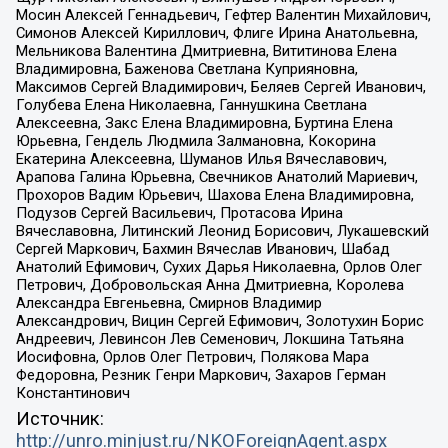
Мосин Алексей Геннадьевич, Гефтер Валентин Михайлович,
Симонов Алексей Кириллович, Флиге Ирина Анатольевна,
Мельникова Валентина Дмитриевна, Вититинова Елена
Владимировна, Баженова Светлана Куприяновна,
Максимов Сергей Владимирович, Беляев Сергей Иванович,
Голубева Елена Николаевна, Ганнушкина Светлана
Алексеевна, Закс Елена Владимировна, Буртина Елена
Юрьевна, Гендель Людмила Залмановна, Кокорина
Екатерина Алексеевна, Шуманов Илья Вячеславович,
Арапова Галина Юрьевна, Свечников Анатолий Мариевич,
Прохоров Вадим Юрьевич, Шахова Елена Владимировна,
Подузов Сергей Васильевич, Протасова Ирина
Вячеславовна, Литинский Леонид Борисович, Лукашевский
Сергей Маркович, Бахмин Вячеслав Иванович, Шабад
Анатолий Ефимович, Сухих Дарья Николаевна, Орлов Олег
Петрович, Добровольская Анна Дмитриевна, Королева
Александра Евгеньевна, Смирнов Владимир
Александрович, Вицин Сергей Ефимович, Золотухин Борис
Андреевич, Левинсон Лев Семенович, Локшина Татьяна
Иосифовна, Орлов Олег Петрович, Полякова Мара
Федоровна, Резник Генри Маркович, Захаров Герман
Константинович
Источник:
http://unro.minjust.ru/NKOForeignAgent.aspx