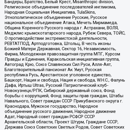
Бандеры, Братство, Белый Крест, Misanthropic division,
Религиозное объединение последователей инглиизма,
Народная Социальная Инициатива, TulaSkins,
Этнополитическое объединение Русские, Русское
национальное объединение Атака, Мечеть Мирмамеда,
Община Коренного Русского народа г. Астрахани, ВОЛЯ,
Меджлис крымскотатарского народа, Рубеж Севера, ТОЙС,
О противодействии экстремистской деятельности,
РЕВТАТПОД, Артподготовка, Штольц, В честь иконы
Божией Матери Державная, Сектор 16, Независимость,
Фирма, Молодежная правозащитная группа МПГ, Курсом
Правды и Единения, Каракольская инициативная группа,
Автоград Крю, Союз Славянских Сил Руси, Алля-Аят,
Благотворительный пансионат Ак Умут, Русская
республика Русь, Арестантское уголовное единство,
Башкорт, Нация и свобода, Нация и свобода, W.H.С., Фалунь
Дафа, Иртыш Ultras, Русский Патриотический клуб-
Новокузнецк/РПК, Сибирский державный союз, Фонд
борьбы с коррупцией, Фонд защиты прав граждан, Штабы
Навального, Совет граждан СССР Прикубанского округа г.
Краснодара, Мужское государство, Народное
объединение русского движения, Народное движение
Адат, Народный совет граждан РСФСР СССР
Архангельской области, Проект Штурм, Граждане СССР,
Держава Союз Советских Светлых Родов, Совет Советских