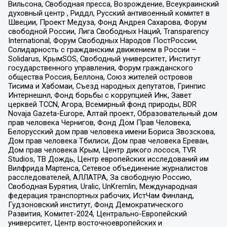
Вильсона, Свободная пресса, Возрождение, Всеукраинский
духовный центр , Риддл, Русский антивоенный комитет в
Швеции, Проект Медуза, Фонд Андрея Сахарова, Форум
свободной России, Лига Свободных Наций, Transparеncy
International, Форум Свободных Народов ПостРоссии,
Солидарность с гражданским движением в России –
Solidarus, КрымSOS, Свободный университет, Институт
государственного управления, Форум гражданского
общества Россия, Беллона, Союз жителей островов
Тисима и Хабомаи, Съезд народных депутатов, Гринпис
Интернешнл, Фонд борьбы с коррупцией Инк, Завет
церквей TCCN, Агора, Всемирный фонд природы, BDR
Novaja Gazeta-Europe, Алтай проект, Образовательный дом
прав человека Чернигов, Фонд Дом Прав Человека,
Белорусский дом прав человека имени Бориса Звозскова,
Дом прав человека Тбилиси, Дом прав человека Ереван,
Дом прав человека Крым, Центр дикого лосося, TVR
Studios, ТВ Дождь, Центр европейских исследований им
Вилфрида Мартенса, Сетевое объединение журналистов
расследователей, АЛЛАТРА, За свободную Россию,
Свободная Бурятия, Uralic, UnKremlin, Международная
федерация транспортных рабочих, ИстЧам Финланд,
Гудзоновский институт, Фонд Демократического
Развития, Комитет-2024, Центрально-Европейский
университет, Центр восточноевропейских и