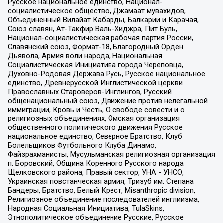
Русское национальное единство, Национал-
социалистическое общество, Джамаат мувахидов,
Объединенный Вилайат Кабарды, Балкарии и Карачая,
Союз славян, Ат-Такфир Валь-Хиджра, Пит Буль,
Национал-социалистическая рабочая партия России,
Славянский союз, Формат-18, Благородный Орден
Дьявола, Армия воли народа, Национальная
Социалистическая Инициатива города Череповца,
Духовно-Родовая Держава Русь, Русское национальное
единство, Древнерусской Инглистической церкви
Православных Староверов-Инглингов, Русский
общенациональный союз, Движение против нелегальной
иммиграции, Кровь и Честь, О свободе совести и о
религиозных объединениях, Омская организация
общественного политического движения Русское
национальное единство, Северное Братство, Клуб
Болельщиков Футбольного Клуба Динамо,
Файзрахманисты, Мусульманская религиозная организация
п. Боровский, Община Коренного Русского народа
Щелковского района, Правый сектор, УНА - УНСО,
Украинская повстанческая армия, Тризуб им. Степана
Бандеры, Братство, Белый Крест, Misanthropic division,
Религиозное объединение последователей инглиизма,
Народная Социальная Инициатива, TulaSkins,
Этнополитическое объединение Русские, Русское