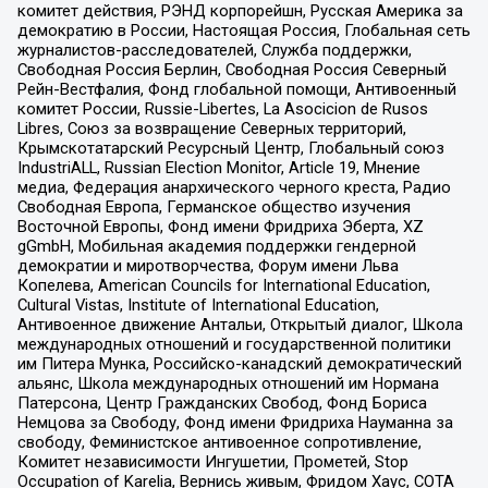
комитет действия, РЭНД корпорейшн, Русская Америка за
демократию в России, Настоящая Россия, Глобальная сеть
журналистов-расследователей, Служба поддержки,
Свободная Россия Берлин, Свободная Россия Северный
Рейн-Вестфалия, Фонд глобальной помощи, Антивоенный
комитет России, Russie-Libertes, La Asocicion de Rusos
Libres, Союз за возвращение Северных территорий,
Крымскотатарский Ресурсный Центр, Глобальный союз
IndustriALL, Russian Election Monitor, Article 19, Мнение
медиа, Федерация анархического черного креста, Радио
Свободная Европа, Германское общество изучения
Восточной Европы, Фонд имени Фридриха Эберта, XZ
gGmbH, Мобильная академия поддержки гендерной
демократии и миротворчества, Форум имени Льва
Копелева, American Councils for International Education,
Cultural Vistas, Institute of International Education,
Антивоенное движение Антальи, Открытый диалог, Школа
международных отношений и государственной политики
им Питера Мунка, Российско-канадский демократический
альянс, Школа международных отношений им Нормана
Патерсона, Центр Гражданских Свобод, Фонд Бориса
Немцова за Свободу, Фонд имени Фридриха Науманна за
свободу, Феминистское антивоенное сопротивление,
Комитет независимости Ингушетии, Прометей, Stop
Occupation of Karelia, Вернись живым, Фридом Хаус, СОТА