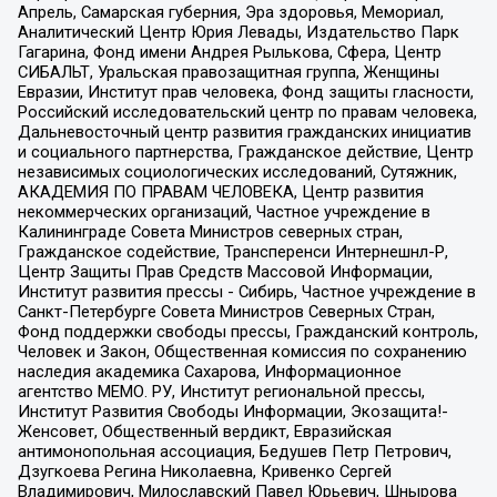
Апрель, Самарская губерния, Эра здоровья, Мемориал,
Аналитический Центр Юрия Левады, Издательство Парк
Гагарина, Фонд имени Андрея Рылькова, Сфера, Центр
СИБАЛЬТ, Уральская правозащитная группа, Женщины
Евразии, Институт прав человека, Фонд защиты гласности,
Российский исследовательский центр по правам человека,
Дальневосточный центр развития гражданских инициатив
и социального партнерства, Гражданское действие, Центр
независимых социологических исследований, Сутяжник,
АКАДЕМИЯ ПО ПРАВАМ ЧЕЛОВЕКА, Центр развития
некоммерческих организаций, Частное учреждение в
Калининграде Совета Министров северных стран,
Гражданское содействие, Трансперенси Интернешнл-Р,
Центр Защиты Прав Средств Массовой Информации,
Институт развития прессы - Сибирь, Частное учреждение в
Санкт-Петербурге Совета Министров Северных Стран,
Фонд поддержки свободы прессы, Гражданский контроль,
Человек и Закон, Общественная комиссия по сохранению
наследия академика Сахарова, Информационное
агентство МЕМО. РУ, Институт региональной прессы,
Институт Развития Свободы Информации, Экозащита!-
Женсовет, Общественный вердикт, Евразийская
антимонопольная ассоциация, Бедушев Петр Петрович,
Дзугкоева Регина Николаевна, Кривенко Сергей
Владимирович, Милославский Павел Юрьевич, Шнырова