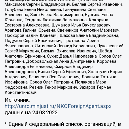
Максимов Сергей Владимирович, Беляев Сергей Иванович,
Голубева Елена Николаевна, Ганнушкина Светлана
Алексеевна, Закс Елена Владимировна, Буртина Елена
Юрьевна, Гендель Людмила Залмановна, Кокорина
Екатерина Алексеевна, Шуманов Илья Вячеславович,
Арапова Галина Юрьевна, Свечников Анатолий Мариевич,
Прохоров Вадим Юрьевич, Шахова Елена Владимировна,
Подузов Сергей Васильевич, Протасова Ирина
Вячеславовна, Литинский Леонид Борисович, Лукашевский
Сергей Маркович, Бахмин Вячеслав Иванович, Шабад
Анатолий Ефимович, Сухих Дарья Николаевна, Орлов Олег
Петрович, Добровольская Анна Дмитриевна, Королева
Александра Евгеньевна, Смирнов Владимир
Александрович, Вицин Сергей Ефимович, Золотухин Борис
Андреевич, Левинсон Лев Семенович, Локшина Татьяна
Иосифовна, Орлов Олег Петрович, Полякова Мара
Федоровна, Резник Генри Маркович, Захаров Герман
Константинович
Источник:
http://unro.minjust.ru/NKOForeignAgent.aspx
данные на
24.03.2022
* Единый федеральный список организаций, в