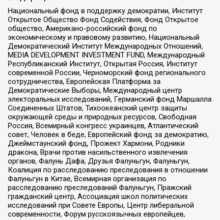
Национальный фонд в поддержку демократии, Институт
Открытое Общество Фонд Содействия, Фонд Открытое
общество, Американо-российский фонд по
экономическому и правовому развитию, Национальный
Демократический Институт Международных Отношений,
MEDIA DEVELOPMENT INVESTMENT FUND, Международный
Республиканский Институт, Открытая Россия, Институт
современной России, Черноморский фонд регионального
сотрудничества, Европейская Платформа за
Демократические Выборы, Международный центр
электоральных исследований, Германский фонд Маршалла
Соединенных Штатов, Тихоокеанский центр защиты
окружающей среды и природных ресурсов, Свободная
Россия, Всемирный конгресс украинцев, Атлантический
совет, Человек в беде, Европейский фонд за демократию,
Джеймстаунский фонд, Прожект Хармони, Родники
дракона, Врачи против насильственного извлечения
органов, Фалунь Дафа, Друзья Фалуньгун, Фалуньгун,
Коалиция по расследованию преследования в отношении
Фалуньгун в Китае, Всемирная организация по
расследованию преследований Фалуньгун, Пражский
гражданский центр, Ассоциация школ политических
исследований при Совете Европы, Центр либеральной
современности, Форум русскоязычных европейцев,