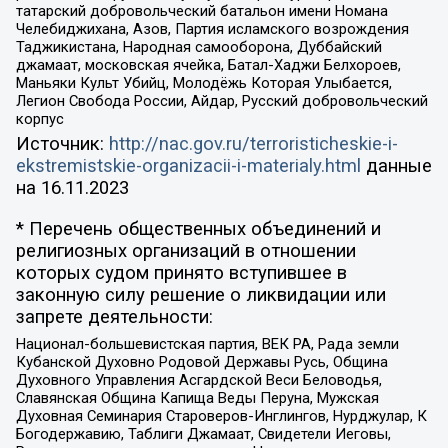
татарский добровольческий батальон имени Номана
Челебиджихана, Азов, Партия исламского возрождения
Таджикистана, Народная самооборона, Дуббайский
джамаат, московская ячейка, Батал-Хаджи Белхороев,
Маньяки Культ Убийц, Молодёжь Которая Улыбается,
Легион Свобода России, Айдар, Русский добровольческий
корпус
Источник:
http://nac.gov.ru/terroristicheskie-i-
ekstremistskie-organizacii-i-materialy.html
данные
на
16.11.2023
* Перечень общественных объединений и
религиозных организаций в отношении
которых судом принято вступившее в
законную силу решение о ликвидации или
запрете деятельности:
Национал-большевистская партия, ВЕК РА, Рада земли
Кубанской Духовно Родовой Державы Русь, Община
Духовного Управления Асгардской Веси Беловодья,
Славянская Община Капища Веды Перуна, Мужская
Духовная Семинария Староверов-Инглингов, Нурджулар, К
Богодержавию, Таблиги Джамаат, Свидетели Иеговы,