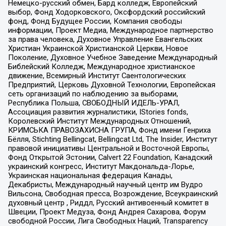
Немецко-русский обмен, Бард колледж, Европейский
выбор, Фонд Ходорковского, Оксфордский российский
фонд, Фонд Будущее России, Компания свободы
информации, Проект Медиа, Международное партнерство
за права человека, Духовное Управление Евангельских
Христиан Украинской Христианской Церкви, Новое
Поколение, Духовное Учебное Заведение Международный
Библейский Колледж, Международное христианское
движение, Всемирный Институт Саентологических
Предприятий, Церковь Духовной Технологии, Европейская
сеть организаций по наблюдению за выборами,
Республика Польша, СВОБОДНЫЙ ИДЕЛЬ-УРАЛ,
Ассоциация развития журналистики, IStories fonds,
Королевский Институт Международных Отношений,
КРИМСЬКА ПРАВОЗАХИСНА ГРУПА, Фонд имени Генриха
Бёлля, Stichting Bellingcat, Bellingcat Ltd, The Insider, Институт
правовой инициативы Центральной и Восточной Европы,
Фонд Открытой Эстонии, Calvert 22 Foundation, Канадский
украинский конгресс, Институт Макдональда-Лорье,
Украинская национальная федерация Канады,
Декабристы, Международный научный центр им Вудро
Вильсона, Свободная пресса, Возрождение, Всеукраинский
духовный центр , Риддл, Русский антивоенный комитет в
Швеции, Проект Медуза, Фонд Андрея Сахарова, Форум
свободной России, Лига Свободных Наций, Transparеncy