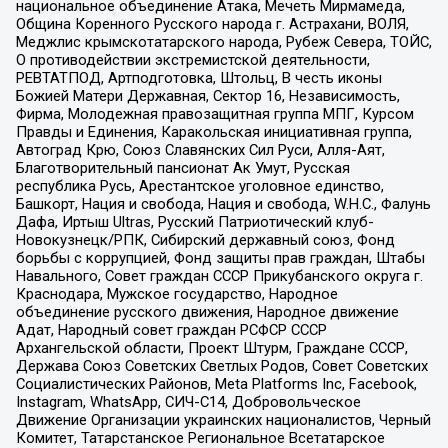
национальное объединение Атака, Мечеть Мирмамеда,
Община Коренного Русского народа г. Астрахани, ВОЛЯ,
Меджлис крымскотатарского народа, Рубеж Севера, ТОЙС,
О противодействии экстремистской деятельности,
РЕВТАТПОД, Артподготовка, Штольц, В честь иконы
Божией Матери Державная, Сектор 16, Независимость,
Фирма, Молодежная правозащитная группа МПГ, Курсом
Правды и Единения, Каракольская инициативная группа,
Автоград Крю, Союз Славянских Сил Руси, Алля-Аят,
Благотворительный пансионат Ак Умут, Русская
республика Русь, Арестантское уголовное единство,
Башкорт, Нация и свобода, Нация и свобода, W.H.С., Фалунь
Дафа, Иртыш Ultras, Русский Патриотический клуб-
Новокузнецк/РПК, Сибирский державный союз, Фонд
борьбы с коррупцией, Фонд защиты прав граждан, Штабы
Навального, Совет граждан СССР Прикубанского округа г.
Краснодара, Мужское государство, Народное
объединение русского движения, Народное движение
Адат, Народный совет граждан РСФСР СССР
Архангельской области, Проект Штурм, Граждане СССР,
Держава Союз Советских Светлых Родов, Совет Советских
Социалистических Районов, Meta Platforms Inc, Facebook,
Instagram, WhatsApp, СИЧ-С14, Добровольческое
Движение Организации украинских националистов, Черный
Комитет, Татарстанское Региональное Всетатарское