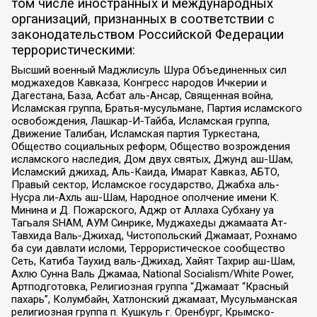
том числе иностранных и международных
организаций, признанных в соответствии с
законодательством Российской Федерации
террористическими:
Высший военный Маджлисуль Шура Объединенных сил
моджахедов Кавказа, Конгресс народов Ичкерии и
Дагестана, База, Асбат аль-Ансар, Священная война,
Исламская группа, Братья-мусульмане, Партия исламского
освобождения, Лашкар-И-Тайба, Исламская группа,
Движение Талибан, Исламская партия Туркестана,
Общество социальных реформ, Общество возрождения
исламского наследия, Дом двух святых, Джунд аш-Шам,
Исламский джихад, Аль-Каида, Имарат Кавказ, АБТО,
Правый сектор, Исламское государство, Джабха аль-
Нусра ли-Ахль аш-Шам, Народное ополчение имени К.
Минина и Д. Пожарского, Аджр от Аллаха Субхану уа
Тагьаля SHAM, АУМ Синрике, Муджахеды джамаата Ат-
Тавхида Валь-Джихад, Чистопольский Джамаат, Рохнамо
ба суи давлати исломи, Террористическое сообщество
Сеть, Катиба Таухид валь-Джихад, Хайят Тахрир аш-Шам,
Ахлю Сунна Валь Джамаа, National Socialism/White Power,
Артподготовка, Религиозная группа “Джамаат “Красный
пахарь”, Колумбайн, Хатлонский джамаат, Мусульманская
религиозная группа п. Кушкуль г. Оренбург, Крымско-