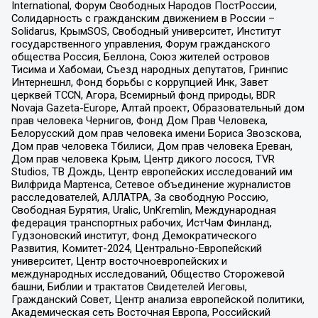
International, Форум Свободных Народов ПостРоссии,
Солидарность с гражданским движением в России –
Solidarus, КрымSOS, Свободный университет, Институт
государственного управления, Форум гражданского
общества Россия, Беллона, Союз жителей островов
Тисима и Хабомаи, Съезд народных депутатов, Гринпис
Интернешнл, Фонд борьбы с коррупцией Инк, Завет
церквей TCCN, Агора, Всемирный фонд природы, BDR
Novaja Gazeta-Europe, Алтай проект, Образовательный дом
прав человека Чернигов, Фонд Дом Прав Человека,
Белорусский дом прав человека имени Бориса Звозскова,
Дом прав человека Тбилиси, Дом прав человека Ереван,
Дом прав человека Крым, Центр дикого лосося, TVR
Studios, ТВ Дождь, Центр европейских исследований им
Вилфрида Мартенса, Сетевое объединение журналистов
расследователей, АЛЛАТРА, За свободную Россию,
Свободная Бурятия, Uralic, UnKremlin, Международная
федерация транспортных рабочих, ИстЧам Финланд,
Гудзоновский институт, Фонд Демократического
Развития, Комитет-2024, Центрально-Европейский
университет, Центр восточноевропейских и
международных исследований, Общество Сторожевой
башни, Библии и трактатов Свидетелей Иеговы,
Гражданский Совет, Центр анализа европейской политики,
Академическая сеть Восточная Европа, Российский