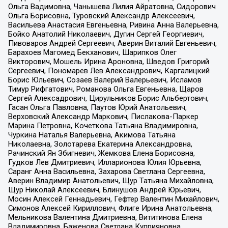
Ольга Вадимовна, Чанышева Лилия Айратовна, Сидорович
Ольга Борисовна, Туровский Александр Алексеевич,
Васильева Анастасия Евгеньевна, Ривина Анна Валерьевна,
Бойко Анатолий Николаевич, Дугин Сергей Георгиевич,
Пивоваров Андрей Сергеевич, Аверин Виталий Евгеньевич,
Барахоев Магомед Бекханович, Шарипков Олег
Викторович, Мошель Ирина Ароновна, Шведов Григорий
Сергеевич, Пономарев Лев Александрович, Каргалицкий
Борис Юльевич, Созаев Валерий Валерьевич, Исламов
Тимур Рифгатович, Романова Ольга Евгеньевна, Щаров
Сергей Алексадрович, Цирульников Борис Альбертович,
Гасан Ольга Павловна, Паутов Юрий Анатольевич,
Верховский Александр Маркович, Пислакова-Паркер
Марина Петровна, Кочеткова Татьяна Владимировна,
Чуркина Наталья Валерьевна, Акимова Татьяна
Николаевна, Золотарева Екатерина Александровна,
Рачинский Ян Збигневич, Жемкова Елена Борисовна,
Гудков Лев Дмитриевич, Илларионова Юлия Юрьевна,
Саранг Анна Васильевна, Захарова Светлана Сергеевна,
Аверин Владимир Анатольевич, Щур Татьяна Михайловна,
Щур Николай Алексеевич, Блинушов Андрей Юрьевич,
Мосин Алексей Геннадьевич, Гефтер Валентин Михайлович,
Симонов Алексей Кириллович, Флиге Ирина Анатольевна,
Мельникова Валентина Дмитриевна, Вититинова Елена
Владимировна, Баженова Светлана Куприяновна,