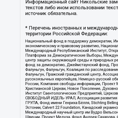
Информационный сайт Никольские замет
текстов либо ином использовании текст
источник обязательна.
* Перечень иностранных и международн
территории Российской Федерации:
Национальный фонд в поддержку демократии, Ин
экономическому и правовому развитию, Национ
Международный Республиканский Институт, Откры
Платформа за Демократические Выборы, Междуна
центр защиты окружающей среды и природных ресу
фонд за демократию, Джеймстаунский фонд, Прож
Фалуньгун, Фалуньгун, Коалиция по расследован
Фалуньгун, Пражский гражданский центр, Ассоци
русскоязычных европейцев, Немецко-русский об
России, Компания свободы информации, Проект М
Христианской Церкви, Новое Поколение, Духовн
Институт Саентологических Предприятий, Церков
СВОБОДНЫЙ ИДЕЛЬ-УРАЛ, Ассоциация развития ж
ГРУПА, Фонд имени Генриха Бёлля, Stichting Bellin
Эстонии, Calvert 22 Foundation, Канадский укра
Международный научный центр им Вудро Вильсона
Швеции, Проект Медуза, Фонд Андрея Сахарова, Ф