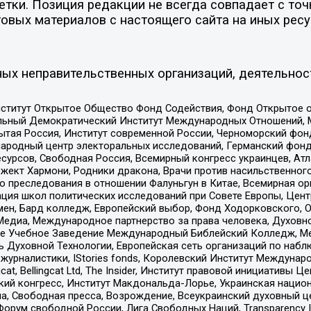
ки. Позиция редакции не всегда совпадает с точк
овых материалов с настоящего сайта на иных ресу
ых неправительственных организаций, деятельнос
ститут Открытое Общество Фонд Содействия, Фонд Открытое 
альный Демократический Институт Международных Отношений,
тая Россия, Институт современной России, Черноморский фонд
родный центр электоральных исследований, Германский фонд
рсов, Свободная Россия, Всемирный конгресс украинцев, Атла
ект Хармони, Родники дракона, Врачи против насильственного
ию преследования в отношении Фалуньгун в Китае, Всемирная о
ация школ политических исследований при Совете Европы, Цен
мен, Бард колледж, Европейский выбор, Фонд Ходорковского,
едиа, Международное партнерство за права человека, Духовно
ое Учебное Заведение Международный Библейский Колледж, М
ь Духовной Технологии, Европейская сеть организаций по наб
урналистики, IStories fonds, Королевский Институт Между
gcat, Bellingcat Ltd, The Insider, Институт правовой инициатив
инский конгресс, Институт Макдональда-Лорье, Украинская нац
, Свободная пресса, Возрождение, Всеукраинский духовный цен
орум свободной России, Лига Свободных Наций, Transparеncy I