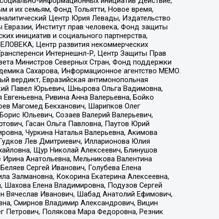
р социально-информационных инициатив Действие,
 и их семьям, Фонд Тольятти, Новое время,
, Аналитический Центр Юрия Левады, Издательство
 Евразии, Институт прав человека, Фонд защиты
ких инициатив и социального партнерства,
ЕЛОВЕКА, Центр развития некоммерческих
 Трансперенси Интернешнл-Р, Центр Защиты Прав
овета Министров Северных Стран, Фонд поддержки
адемика Сахарова, Информационное агентство МЕМО.
ый вердикт, Евразийская антимонопольная
кий Павел Юрьевич, Шнырова Ольга Вадимовна,
 Евгеньевна, Ривина Анна Валерьевна, Бойко
хоев Магомед Бекханович, Шарипков Олег
Борис Юльевич, Созаев Валерий Валерьевич,
тович, Гасан Ольга Павловна, Паутов Юрий
ровна, Чуркина Наталья Валерьевна, Акимова
 Гудков Лев Дмитриевич, Илларионова Юлия
ихайловна, Щур Николай Алексеевич, Блинушов
е Ирина Анатольевна, Мельникова Валентина
Беляев Сергей Иванович, Голубева Елена
ила Залмановна, Кокорина Екатерина Алексеевна,
, Шахова Елена Владимировна, Подузов Сергей
ин Вячеслав Иванович, Шабад Анатолий Ефимович,
вна, Смирнов Владимир Александрович, Вицин
ег Петрович, Полякова Мара Федоровна, Резник