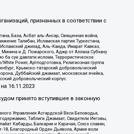
ганизаций, признанных в соответствии с
на, База, Асбат аль-Ансар, Священная война,
ижение Талибан, Исламская партия Туркестана,
Исламский джихад, Аль-Каида, Имарат Кавказ,
 Минина и Д. Пожарского, Аджр от Аллаха Субхану
о ба суи давлати исломи, Террористическое
/White Power, Артподготовка, Религиозная группа
Оренбург, Крымско-татарский добровольческий
орона, Дуббайский джамаат, московская ячейка,
усский добровольческий корпус
 на
16.11.2023
судом принято вступившее в законную
вного Управления Асгардской Веси Беловодья,
годержавию, Таблиги Джамаат, Свидетели Иеговы,
айат Кабарды, Балкарии и Карачая, Союз славян,
т-18, Благородный Орден Дьявола, Армия воли