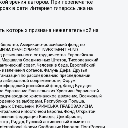
ой зрения авторов. При перепечатке
рсах в сети Интернет гиперссылка на
ть которых признана нежелательной на
общество, Американо-российский фонд по
 MEDIA DEVELOPMENT INVESTMENT FUND,
 регионального сотрудничества, Европейская
 Маршалла Соединенных Штатов, Тихоокеанский
нтический совет, Человек в беде, Европейский
 извлечения органов, Фалунь Дафа, Друзья
рганизация по расследованию преследований
тр либеральной современности, Форум
 Оксфордский российский фонд, Фонд Будущее
е Управление Евангельских Христиан Украинской
еждународное христианское движение, Всемирный
людению за выборами, Республика Польша,
народных Отношений, КРИМСЬКА ПРАВОЗАХИСНА
ы Центральной и Восточной Европы, Фонд Открытой
иональная федерация Канады, Декабристы,
тр , Риддл, Русский антивоенный комитет в
nternational, Форум Свободных Народов ПостРоссии,