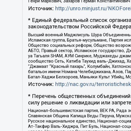
Генри Маркович, Захаров Герман Константинович
Источник:
http://unro.minjust.ru/NKOFore
* Единый федеральный список организа
законодательством Российской Федера
Высший военный Маджлисуль Шура Объединенных с
Исламская группа, Братья-мусульмане, Партия ис
Общество социальных реформ, Общество возрожд
АБТО, Правый сектор, Исламское государство, Д
уа Тагьаля SHAM, АУМ Синрике, Муджахеды джама
сообщество Сеть, Катиба Таухид валь-Джихад, Хай
“Джамаат “Красный пахарь”, Колумбайн, Хатлонск
батальон имени Номана Челебиджихана, Азов, Па
Батал-Хаджи Белхороев, Маньяки Культ Убийц, М
Источник:
http://nac.gov.ru/terroristichesk
* Перечень общественных объединений 
силу решение о ликвидации или запрете
Национал-большевистская партия, ВЕК РА, Рада 
Славянская Община Капища Веды Перуна, Мужская
Русское национальное единство, Национал-социа
Ат-Такфир Валь-Хиджра, Пит Буль, Национал-соц