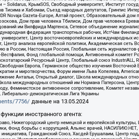
– Solidarus, КрымSOS, Свободный университет, Институт госу
в Тисима и Хабомаи, Съезд народных депутатов, Гринпис Инте
DR Novaja Gazeta-Europe, Алтай проект, Образовательный дом 
зскова, Дом прав человека Тбилиси, Дом прав человека Ерева
едований им Вилфрида Мартенса, Сетевое объединение журнали
Международная федерация транспортных рабочих, ИстЧам Финлан
й университет, Центр восточноевропейских и международных и
, Центр анализа европейской политики, Академическая сеть Во
ю в России, Настоящая Россия, Глобальная сеть журналистов
естфалия, Фонд глобальной помощи, Антивоенный комитет России,
татарский Ресурсный Центр, Глобальный союз IndustriALL, Russi
 Свободная Европа, Германское общество изучения Восточной 
и и миротворчества, Форум имени Льва Копелева, American Counci
ое движение Антальи, Открытый диалог, Школа международных отн
Школа международных отношений им Нормана Патерсона, Центр
ду, Феминистское антивоенное сопротивление, Комитет независ
а, Либерально-демократическая Лига Украины
uments/7756/
данные на
13.05.2024
функции иностранного агента:
раво, Нижегородский центр немецкой и европейской культуры,
тики, Фонд борьбы с коррупцией, Альянс врачей, НАСИЛИЮ.НЕТ,
я инициатива, Гражданский Союз, Хасдей Ерушалаим, Центр по