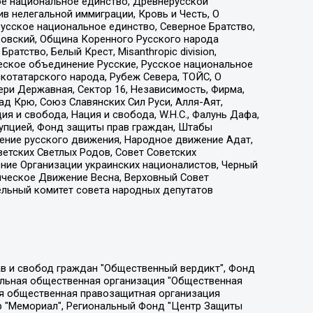
ое национальное единство, Древнерусской
 нелегальной иммиграции, Кровь и Честь, О
усское национальное единство, Северное Братство,
ровский, Община Коренного Русского народа
атство, Белый Крест, Misanthropic division,
еское объединение Русские, Русское национальное
котатарского народа, Рубеж Севера, ТОЙС, О
ри Державная, Сектор 16, Независимость, Фирма,
д Крю, Союз Славянских Сил Руси, Алля-Аят,
я и свобода, Нация и свобода, W.H.С., Фалунь Дафа,
рупцией, Фонд защиты прав граждан, Штабы
ение русского движения, Народное движение Адат,
етских Светлых Родов, Совет Советских
ение Организации украинских националистов, Черный
ическое Движение Весна, Верховный Совет
ельный комитет совета народных депутатов
ции социально-правовых программ "Лилит", Дальневосточное общественное движение "Маяк", Санкт-Петербургская ЛГБТ-инициативная группа "Выход", Инициативная группа ЛГБТ+ "Реверс", Алексеев Андрей Викторович, Бекбулатова Таисия Львовна, Беляев Иван Михайлович, Владыкина Елена Сергеевна, Гельман Марат Александрович, Никульшина Вероника Юрьевна, Толоконникова Надежда Андреевна, Шендерович Виктор Анатольевич, Общество с ограниченной ответственностью "Данное сообщение", Общество с ограниченной ответственностью Издательский дом "Новая глава", Айнбиндер Александра Александровна, Московский комьюнити-центр для ЛГБТ+инициатив, Благотворительный фонд развития филантропии, Deutsche Welle (Германия, Kurt-Schumacher-Strasse 3, 53113 Bonn), Борзунова Мария Михайловна, Воробьев Виктор Викторович, Голубева Анна Львовна, Константинова Алла Михайловна, Малкова Ирина Владимировна, Мурадов Мурад Абдулгалимович, Осетинская Елизавета Николаевна, Понасенков Евгений Николаевич, Ганапольский Матвей Юрьевич, Киселев Евгений Алексеевич, Борухович Ирина Григорьевна, Дремин Иван Тимофеевич, Дубровский Дмитрий Викторович, Красноярская региональная общественная организация поддержки и развития альтернативных образовательных технологий и межкультурных коммуникаций "ИНТЕРРА", Маяковская Екатерина Алексеевна, Фейгин Марк Захарович, Филимонов Андрей Викторович, Дзугкоева Регина Николаевна, Доброхотов Роман Александрович, Дудь Юрий Александрович, Елкин Сергей Владимирович, Кругликов Кирилл Игоревич, Сабунаева Мария Леонидовна, Семенов Алексей Владимирович, Шаинян Карен Багратович, Шульман Екатерина Михайловна, Асафьев Артур Валерьевич, Вахштайн Виктор Семенович, Венедиктов Алексей Алексеевич, Лушникова Екатерина Евгеньевна, Волков Леонид Михайлович, Невзоров Александр Глебович, Пархоменко Сергей Борисович, Сироткин Ярослав Николаевич, Кара-Мурза Владимир Владимирович, Баранова Наталья Владимировна, Гозман Леонид Яковлевич, Кагарлицкий Борис Юльевич, Климарев Михаил Валерьевич, Милов Владимир Станиславович, Автономная некоммерческая организация Краснодарский центр современного искусства "Типография", Моргенштерн Алишер Тагирович, Соболь Любовь Эдуардовна, Общество с ограниченной ответственностью "ЛИЗА НОРМ", Каспаров Гарри Кимович, Ходорковский Михаил Борисович, Общество с ограниченной ответственностью "Апрельские тезисы", Данилович Ирина Брониславовна, Кашин Олег Владимирович, Петров Николай Владимирович, Пивоваров Алексей Владимирович, Соколов Михаил Владимирович, Цветкова Юлия Владимировна, Чичваркин Евгений Александрович, Комитет против пыток/Команда против пыток, Общество с ограниченной ответственностью "Первый научный", Общество с ограниченной ответственностью "Вертолет и ко", Белоцерковская Вероника Борисовна, Кац Максим Евгеньевич, Лазарева Татьяна Юрьевна, Шаведдинов Руслан Табризович, Яшин Илья Валерьевич, Общество с ограниченной ответственностью "Иноагент ААВ", Алешковский Дмитрий Петрович, Альбац Евгения Марковна, Быков Дмитрий Львович, Галямина Юлия Евгеньевна, Лойко Сергей Леонидович, Мартынов Кирилл Константинович, Медведев Сергей Александрович, Крашенинников Федор Геннадиевич, Гордеева Катерина Вл