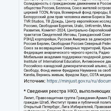
Солидарность с гражданским движением в России 
общества Россия, Беллона, Союз жителей острово
церквей TCCN, Агора, Всемирный фонд природы, B
Белорусский дом прав человека имени Бориса Зво
TVR Studios, ТВ Дождь, Центр европейских иссл
Россию, Свободная Бурятия, Uralic, UnKremlin, 
Развития, Комитет-2024, Центрально-Европейски
трактатов Свидетелей Иеговы, Гражданский Совет
РЭНД корпорейшн, Русская Америка за демократи
Россия Берлин, Свободная Россия Северный Рейн-В
Союз за возвращение Северных территорий, Крымско
Федерация анархического черного креста, Радио
Мобильная академия поддержки гендерной демократи
Institute of International Education, Антивоенн
Российско-канадский демократический альянс, 
Свободу, Фонд имени Фридриха Науманна за свобо
Karelia, Вернись живым, Фридом Хаус, СОТА меди
Источник:
https://minjust.gov.ru/ru/doc
* Сведения реестра НКО, выполняющих 
Лилит, Правозащитная группа Гражданин.Армия.П
граждан Штаб, Институт права и публичной поли
Открытый Петербург, Лига Избирателей, Правова