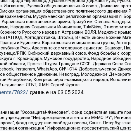
ива города Череповца, Духовно-Родовая Держава Русь, Русск
-Инглингов, Русский общенациональный союз, Движение против
 Омская организация общественного политического движения Р
йзрахманисты, Мусульманская религиозная организация п. Бо
краинская повстанческая армия, Тризуб им. Степана Бандеры, Бр
зма, Народная Социальная Инициатива, TulaSkins, Этнополитич
оренного Русского народа г. Астрахани, ВОЛЯ, Меджлис крымс
РЕВТАТПОД, Артподготовка, Штольц, В честь иконы Божией Мате
равды и Единения, Каракольская инициативная группа, Автогра
спублика Русь, Арестантское уголовное единство, Башкорт, Наци
окузнецк/РПК, Сибирский державный союз, Фонд борьбы с кор
округа г. Краснодара, Мужское государство, Народное объедин
ой области, Проект Штурм, Граждане СССР, Держава Союз Сов
Facebook, Instagram, WhatsApp, СИЧ-С14, Добровольческое Движ
ское общественное движение, Невоград, Молодежное Демократ
ой Республики, Конгресс ойрат-калмыцкого народа, Исполнит
бъединение, ЛГБТ, Я.МЫ Сергей Фургал
uments/7822/
данные на
03.05.2024
Общество с ограниченной ответственностью "Радио Свободная Европа/Радио Свобода", Чешское информационное агентство "MEDIUM-ORIENT", Красноярская региональная общественная организация "Мы против СПИДа", Камалягин Денис Николаевич, Маркелов Сергей Евгеньевич, Пономарев Лев Александрович, Савицкая Людмила Алексеевна, Автономная некоммерческая организация "Центр по работе с проблемой насилия "НАСИЛИЮ.НЕТ", Межрегиональный профессиональный союз работников здравоохранения "Альянс врачей", Юридическое лицо, зарегистрированное в Латвийской Республике, SIA "Medusa Project" (регистрационный номер 40103797863, дата регистрации 10.06.2014), Некоммерческая организация "Фонд по борьбе с коррупцией", Автономная некоммерческая организация "Институт права и публичной политики", Баданин Роман Сергеевич, Гликин Максим Александрович, Железнова Мария Михайловна, Лукьянова Юлия Сергеевна, Маетная Елизавета Витальевна, Маняхин Петр Борисович, Чуракова Ольга Владимировна, Ярош Юлия Петровна, Юридическое лицо "The Insider SIA", зарегистрированное в Риге, Латвийская Республика (дата регистрации 26.06.2015), являющееся администратором доменного имени интернет-издания "The Insider SIA", https://theins.ru, Постернак Алексей Евгеньевич, Рубин Михаил Аркадьевич, Анин Роман Александрович, Юридическое лицо Istories fonds, зарегистрированное в Латвийской Республике (регистрационный номер 50008295751, дата регистрации 24.02.2020), Великовский Дмитрий Александрович, Долинина Ирина Николаевна, Мароховская Алеся Алексеевна, Шлейнов Роман Юрьевич, Шмагун Олеся Валентиновна, Общество с ограниченной ответственностью "Альтаир 2021", Общество с ограниченной ответственностью "Вега 2021", Общество с ограниченной ответственностью "Главный редактор 2021", Общество с ограниченной ответственностью "Ромашки монолит", Важенков Артем Валерьевич, Ивановская областная общественная организация "Центр гендерных исследований", Гурман Юрий Альбертович, Медиапроект "ОВД-Инфо", Егоров Владимир Владимирович, Жилинский Владимир Александрович, Общество с ограниченной ответственностью "ЗП", Иванова София Юрьевна, Карезина Инна Павловна, Кильтау Екатерина Викторовна, Петров Алексей Викторович, Пискунов Сергей Евгеньевич, Смирнов Сергей Сергеевич, Тихонов Михаил Сергеевич, Общество с ограниченной ответственностью "ЖУРНАЛИСТ-ИНОСТРАННЫЙ АГЕНТ", Арапова Галина Юрьевна, Вольтская Татьяна Анатольевна, Американская компания "Mason G.E.S. Anonymous Foundation" (США), являющаяся владельцем интернет-издания https://mnews.world/, Компания "Stichting Bellingcat", зарегистрированная в Нидерландах (дата регистрации 11.07.2018), Захаров Андрей Вячеславович, Клепиковская Екатерина Дмитриевна, Общество с ограниченной ответственностью "МЕМО", Перл Роман Александрович, Симонов Евгений Алексеевич, Соловьева Елена Анатольевна, Сотников Даниил Владимирович, Сурначева Елизавета Дмитриевна, Автономная некоммерческая организация по защите прав человека и информированию населения "Якутия – Наше Мнение", Общество с ограниченной ответственностью "Москоу диджитал медиа", с 26.01.2023 Общество с ограниченной ответственностью "Чайка Белые сады", Ветошкина Валерия Валерьевна, Заговора Максим Александрович, Межрегиональное общественное движение "Российская ЛГБТ - сеть", Оленичев Максим Владимирович, Павлов Иван Юрьевич, Скворцова Елена Сергеевна, Общество с ограниченной ответственностью "Как бы инагент", Кочетков Игорь Викторович, Общество с ограниченной ответственностью "Честные выборы", Еланчик Олег Александрович, Общество с ограниченной ответственностью "Нобелевский призыв", Гималова Регина Эмилевна, Григорьев Андрей Валерьевич, Григорьева Алина Александровна, Ассоциация по содействию защите прав призывников, альтернативнослужащих и военнослужащих "Правозащитная группа "Гражданин.Армия.Право", Хисамова Регина Фаритовна, Автономная некоммерческая организация по реализа