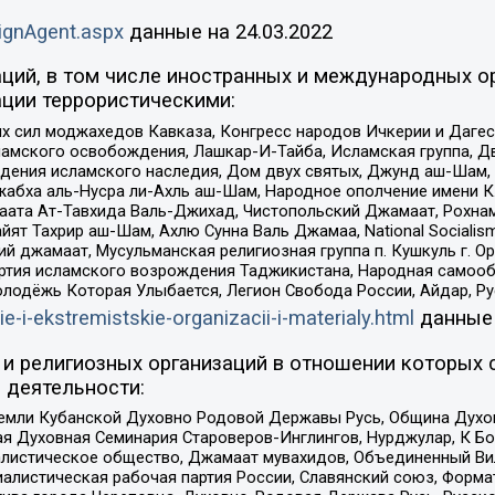
ignAgent.aspx
данные на
24.03.2022
ций, в том числе иностранных и международных ор
ции террористическими:
ил моджахедов Кавказа, Конгресс народов Ичкерии и Дагеста
ламского освобождения, Лашкар-И-Тайба, Исламская группа, Дв
ения исламского наследия, Дом двух святых, Джунд аш-Шам, 
жабха аль-Нусра ли-Ахль аш-Шам, Народное ополчение имени К.
ата Ат-Тавхида Валь-Джихад, Чистопольский Джамаат, Рохнам
ят Тахрир аш-Шам, Ахлю Сунна Валь Джамаа, National Socialism
ий джамаат, Мусульманская религиозная группа п. Кушкуль г. 
ртия исламского возрождения Таджикистана, Народная самооб
олодёжь Которая Улыбается, Легион Свобода России, Айдар, Р
ie-i-ekstremistskie-organizacii-i-materialy.html
данные
и религиозных организаций в отношении которых 
 деятельности:
земли Кубанской Духовно Родовой Державы Русь, Община Духо
 Духовная Семинария Староверов-Инглингов, Нурджулар, К Бо
листическое общество, Джамаат мувахидов, Объединенный Вил
иалистическая рабочая партия России, Славянский союз, Форма