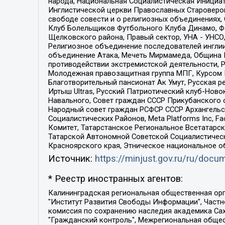
народа, Национальная Социалистическая Инициат
Инглистической церкви Православных Староверов
свободе совести и о религиозных объединениях,
Клуб Болельщиков Футбольного Клуба Динамо, Фа
Щелковского района, Правый сектор, УНА - УНСО, У
Религиозное объединение последователей инглии
объединение Атака, Мечеть Мирмамеда, Община К
противодействии экстремистской деятельности, 
Молодежная правозащитная группа МПГ, Курсом П
Благотворительный пансионат Ак Умут, Русская ре
Иртыш Ultras, Русский Патриотический клуб-Нов
Навального, Совет граждан СССР Прикубанского 
Народный совет граждан РСФСР СССР Архангельск
Социалистических Районов, Meta Platforms Inc, 
Комитет, Татарстанское Региональное Всетатар
Татарской Автономной Советской Социалистическ
Красноярского края, Этническое национальное о
Источник:
https://minjust.gov.ru/ru/doc
* Реестр иностранных агентов:
Калининградская региональная общественная организация "Экозащита!-Женсовет", Фонд содействия защите прав и свобод граждан "Общественный вердикт", Фонд "Институт Развития Свободы Информации", Частное учреждение "Информационное агентство МЕМО. РУ", Региональная общественная организация "Общественная комиссия по сохранению наследия академика Сахарова", Фонд поддержки свободы прессы, Санкт-Петербургская общественная правозащитная организация "Гражданский контроль", Межрегиональная общественная организация "Информационно-просветительский центр "Мемориал", Региональный Фонд "Центр Защиты Прав Средств Массовой Информации", с 05.12.2023 Фонд "Центр Защиты Прав Средств массовой информации", Региональная общественная благотворительная организация помощи беженцам и мигрантам "Гражданское содействие", Негосударственное образовательное учреждение дополнительного профессионального образования (повышение квалификации) специалистов "АКАДЕМИЯ ПО ПРАВАМ ЧЕЛОВЕКА", Свердловская региональная общественная организация "Сутяжник", Автономная некоммерческая организация "Центр независимых социологических исследований", Союз общественных объединений "Российский исследовательский центр по правам человека", Региональное общественное учреждение научно-информационный центр "МЕМОРИАЛ", Некоммерческая организация "Фонд защиты гласности", Автономная некоммерческая организация "Институт прав человека", Городская общественная организация "Екатеринбургское общество "МЕМОРИАЛ", Городская общественная организация "Рязанское историко-просветительское и правозащитное общество "Мемориал" (Рязанский Мемориал), Челябинский региональный орган общественной самодеятельности – женское общественное объединение "Женщины Евразии", Челябинский региональный орган общественной самодеятельности "Уральская правозащитная группа", Фонд содействия защите здоровья и социальной справедливости имени Андрея Рылькова, Автономная Некоммерческая Организация "Аналитический Центр Юрия Левады", Автономная некоммерческая организация социальной поддержки населения "Проект Апрель", Региональная общественная организация помощи женщинам и детям, находящимся в кризисной ситуации "Информационно-методический центр "Анна", Фонд содействия развитию массовых коммуникаций и правовому просвещению "Так-так-Так", Фонд содействия устойчивому развитию "Серебряная тайга", Свердловский региональный общественный фонд социальных проектов "Новое время", "Idel.Реалии", Кавказ.Реалии, Крым.Реалии, Телеканал Настоящее Время, Татаро-башкирская служба Радио Свобода (Azatliq Radiosi), Радио Свободная Европа/Радио Свобода (PCE/PC), "Сибирь.Реалии", "Фактограф", Благотворительный фонд помощи осужденным и их семьям, Автономная некоммерческая организация "Институт глобализации и социальных движений", Фонд "В защиту прав заключенных", Частное учреждение "Центр поддержки и содействия развитию средств массовой информации", Пензенский региональный общественный благотворительный фонд "Гражданский союз", "Север.Реалии", Некоммерческая организация Фонд "Правовая инициатива", 