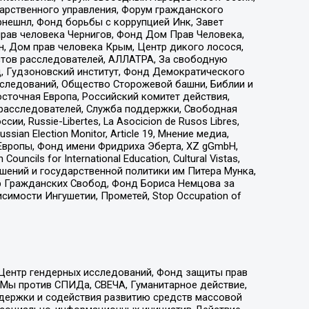
дарственного управления, Форум гражданского
рнешнл, Фонд борьбы с коррупцией Инк, Завет
прав человека Чернигов, Фонд Дом Прав Человека,
н, Дом прав человека Крым, Центр дикого лосося,
стов расследователей, АЛЛАТРА, За свободную
д, Гудзоновский институт, Фонд Демократического
сследований, Общество Сторожевой башни, Библии и
сточная Европа, Российский комитет действия,
-расследователей, Служба поддержки, Свободная
 Russie-Libertes, La Asocicion de Rusos Libres,
an Election Monitor, Article 19, Мнение медиа,
Европы, Фонд имени Фридриха Эберта, XZ gGmbH,
ls for International Education, Cultural Vistas,
ошений и государственной политики им Питера Мунка,
 Гражданских Свобод, Фонд Бориса Немцова за
имости Ингушетии, Прометей, Stop Occupation of
 Центр гендерных исследований, Фонд защиты прав
 Мы против СПИДа, СВЕЧА, Гуманитарное действие,
ддержки и содействия развитию средств массовой