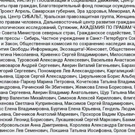
юченных, Институт глобализации и социальных движений, Цент
ты прав граждан, Благотворительный фонд помощи осужденным
а, Проект Апрель, Самарская губерния, Эра здоровья, Мемориал
ера, Центр СИБАЛЬТ, Уральская правозащитная группа, Женщины
по правам человека, Дальневосточный центр развития гражданс
ологических исследований, Сутяжник, АКАДЕМИЯ ПО ПРАВАМ Ч
е Совета Министров северных стран, Гражданское содействие,
я прессы - Сибирь, Частное учреждение в Санкт-Петербурге С
 и Закон, Общественная комиссия по сохранению наследия ак
звития Свободы Информации, Экозащита!-Женсовет, Общественн
Регина Николаевна, Кривенко Сергей Владимирович, Милославс
совна, Туровский Александр Алексеевич, Васильева Анастасия
Пивоваров Андрей Сергеевич, Аверин Виталий Евгеньевич, Бара
горий Сергеевич, Пономарев Лев Александрович, Каргалицкий 
ньевна, Щаров Сергей Алексадрович, Цирульников Борис Альбер
ислакова-Паркер Марина Петровна, Кочеткова Татьяна Владими
сандровна, Рачинский Ян Збигневич, Жемкова Елена Борисовна,
лана Сергеевна, Аверин Владимир Анатольевич, Щур Татьяна М
фтер Валентин Михайлович, Симонов Алексей Кириллович, Флиг
женова Светлана Куприяновна, Максимов Сергей Владимирович, 
кс Елена Владимировна, Буртина Елена Юрьевна, Гендель Людм
евна, Свечников Анатолий Мариевич, Прохоров Вадим Юрьевич
инский Леонид Борисович, Лукашевский Сергей Маркович, Бахм
Добровольская Анна Дмитриевна, Королева Александра Евгенье
евинсон Лев Семенович, Локшина Татьяна Иосифовна, Орлов Ол