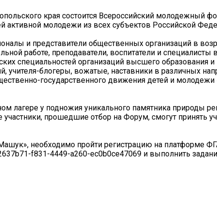
авропольского края состоится Всероссийский молодежный ф
лей активной молодежи из всех субъектов Российской Феде
налы и представители общественных организаций в возра
тельной работе, преподаватели, воспитатели и специалисты 
ских специальностей организаций высшего образования и
, учителя-блогеры, вожатые, наставники в различных напр
щественно-государственного движения детей и молодеж
ном лагере у подножия уникального памятника природы ре
участники, прошедшие отбор на Форум, смогут принять уч
«Машук», необходимо пройти регистрацию на платформе Ф
22637b71-f831-4449-a260-ec0b0ce47069 и выполнить задани