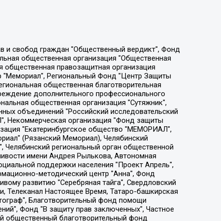
ции социально-правовых программ "Лилит", Дальневосточное общественное движение "Маяк", Санкт-Петербургская ЛГБТ-инициативная группа "Выход", Инициативная группа ЛГБТ+ "Реверс", Алексеев Андрей Викторович, Бекбулатова Таисия Львовна, Беляев Иван Михайлович, Владыкина Елена Сергеевна, Гельман Марат Александрович, Никульшина Вероника Юрьевна, Толоконникова Надежда Андреевна, Шендерович Виктор Анатольевич, Общество с ограниченной ответственностью "Данное сообщение", Общество с ограниченной ответственностью Издательский дом "Новая глава", Айнбиндер Александра Александровна, Московский комьюнити-центр для ЛГБТ+инициатив, Благотворительный фонд развития филантропии, Deutsche Welle (Германия, Kurt-Schumacher-Strasse 3, 53113 Bonn), Борзунова Мария Михайловна, Воробьев Виктор Викторович, Голубева Анна Львовна, Константинова Алла Михайловна, Малкова Ирина Владимировна, Мурадов Мурад Абдулгалимович, Осетинская Елизавета Николаевна, Понасенков Евгений Николаевич, Ганапольский Матвей Юрьевич, Киселев Евгений Алексеевич, Борухович Ирина Григорьевна, Дремин Иван Тимофеевич, Дубровский Дмитрий Викторович, Красноярская региональная общественная организация поддержки и развития альтернативных образовательных технологий и межкультурных коммуникаций "ИНТЕРРА", Маяковская Екатерина Алексеевна, Фейгин Марк Захарович, Филимонов Андрей Викторович, Дзугкоева Регина Николаевна, Доброхотов Роман Александрович, Дудь Юрий Александрович, Елкин Сергей Владимирович, Кругликов Кирилл Игоревич, Сабунаева Мария Леонидовна, Семенов Алексей Владимирович, Шаинян Карен Багратович, Шульман Екатерина Михайловна, Асафьев Артур Валерьевич, Вахштайн Виктор Семенович, Венедиктов Алексей Алексеевич, Лушникова Екатерина Евгеньевна, Волков Леонид Михайлович, Невзоров Александр Глебович, Пархоменко Сергей Борисович, Сироткин Ярослав Николаевич, Кара-Мурза Владимир Владимирович, Баранова Наталья Владимировна, Гозман Леонид Яковлевич, Кагарлицкий Борис Юльевич, Климарев Михаил Валерьевич, Милов Владимир Станиславович, Автономная некоммерческая организация Краснодарский центр современного искусства "Типография", Моргенштерн Алишер Тагирович, Соболь Любовь Эдуардовна, Общество с ограниченной ответственностью "ЛИЗА НОРМ", Каспаров Гарри Кимович, Ходорковский Михаил Борисович, Общество с ограниченной ответственностью "Апрельские тезисы", Данилович Ирина Брониславовна, Кашин Олег Владимирович, Петров Николай Владимирович, Пивоваров Алексей Владимирович, Соколов Михаил Владимирович, Цветкова Юлия Владимировна, Чичваркин Евгений Александрович, Комитет против пыток/Команда против пыток, Общество с ограниченной ответственностью "Первый научный", Общество с ограниченной ответственностью "Вертолет и ко", Белоцерковская Вероника Борисовна, Кац Максим Евгеньевич, Лазарева Татьяна Юрьевна, Шаведдинов Руслан Табризович, Яшин Илья Валерьевич, Общество с ограниченной ответственностью "Иноагент ААВ", Алешковский Дмитрий Петрович, Альбац Евгения Марковна, Быков Дмитрий Львович, Галямина Юлия Евгеньевна, Лойко Сергей Леонидович, Мартынов Кирилл Константинович, Медведев Сергей Александрович, Крашенинников Федор Геннадиевич, Гордеева Катерина Вл