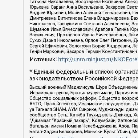
Татьяна Николаевна, Золотарева Екатерина Алек
Юрьевна, Саранг Анна Васильевна, Захарова Свет
Андрей Юрьевич, Мосин Алексей Геннадьевич, Ге
Дмитриевна, Вититинова Елена Владимировна, Ба
Николаевна, Ганнушкина Светлана Алексеевна, За
Шуманов Илья Вячеславович, Арапова Галина Юрь
Васильевич, Протасова Ирина Вячеславовна, Лит
Сухих Дарья Николаевна, Орлов Олег Петрович, 
Сергей Ефимович, Золотухин Борис Андреевич, Л
Генри Маркович, Захаров Герман Константинович
Источник:
http://unro.minjust.ru/NKOFore
* Единый федеральный список организа
законодательством Российской Федера
Высший военный Маджлисуль Шура Объединенных с
Исламская группа, Братья-мусульмане, Партия ис
Общество социальных реформ, Общество возрожд
АБТО, Правый сектор, Исламское государство, Д
уа Тагьаля SHAM, АУМ Синрике, Муджахеды джама
сообщество Сеть, Катиба Таухид валь-Джихад, Хай
“Джамаат “Красный пахарь”, Колумбайн, Хатлонск
батальон имени Номана Челебиджихана, Азов, Па
Батал-Хаджи Белхороев, Маньяки Культ Убийц, М