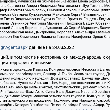
сандровна, Рачинский Ян Збигневич, Жемкова Елена Борисовна,
лана Сергеевна, Аверин Владимир Анатольевич, Щур Татьяна М
фтер Валентин Михайлович, Симонов Алексей Кириллович, Флиг
женова Светлана Куприяновна, Максимов Сергей Владимирович, 
кс Елена Владимировна, Буртина Елена Юрьевна, Гендель Людм
евна, Свечников Анатолий Мариевич, Прохоров Вадим Юрьевич
инский Леонид Борисович, Лукашевский Сергей Маркович, Бахм
Добровольская Анна Дмитриевна, Королева Александра Евгенье
евинсон Лев Семенович, Локшина Татьяна Иосифовна, Орлов Ол
ignAgent.aspx
данные на
24.03.2022
ций, в том числе иностранных и международных ор
ции террористическими:
ил моджахедов Кавказа, Конгресс народов Ичкерии и Дагеста
ламского освобождения, Лашкар-И-Тайба, Исламская группа, Дв
ения исламского наследия, Дом двух святых, Джунд аш-Шам, 
жабха аль-Нусра ли-Ахль аш-Шам, Народное ополчение имени К.
ата Ат-Тавхида Валь-Джихад, Чистопольский Джамаат, Рохнам
ят Тахрир аш-Шам, Ахлю Сунна Валь Джамаа, National Socialism
ий джамаат, Мусульманская религиозная группа п. Кушкуль г. 
ртия исламского возрождения Таджикистана, Народная самооб
олодёжь Которая Улыбается, Легион Свобода России, Айдар, Р