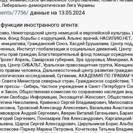
а, Либерально-демократическая Лига Украины
uments/7756/
данные на
13.05.2024
функции иностранного агента:
раво, Нижегородский центр немецкой и европейской культуры,
тики, Фонд борьбы с коррупцией, Альянс врачей, НАСИЛИЮ.НЕТ,
я инициатива, Гражданский Союз, Хасдей Ерушалаим, Центр по
юченных, Институт глобализации и социальных движений, Цент
ты прав граждан, Благотворительный фонд помощи осужденным
а, Проект Апрель, Самарская губерния, Эра здоровья, Мемориал
ера, Центр СИБАЛЬТ, Уральская правозащитная группа, Женщины
по правам человека, Дальневосточный центр развития гражданс
ологических исследований, Сутяжник, АКАДЕМИЯ ПО ПРАВАМ Ч
е Совета Министров северных стран, Гражданское содействие,
я прессы - Сибирь, Частное учреждение в Санкт-Петербурге С
 и Закон, Общественная комиссия по сохранению наследия ак
звития Свободы Информации, Экозащита!-Женсовет, Общественн
Регина Николаевна, Кривенко Сергей Владимирович, Милославс
совна, Туровский Александр Алексеевич, Васильева Анастасия
Пивоваров Андрей Сергеевич, Аверин Виталий Евгеньевич, Бара
горий Сергеевич, Пономарев Лев Александрович, Каргалицкий 
ньевна, Щаров Сергей Алексадрович, Цирульников Борис Альбер
ислакова-Паркер Марина Петровна, Кочеткова Татьяна Владими