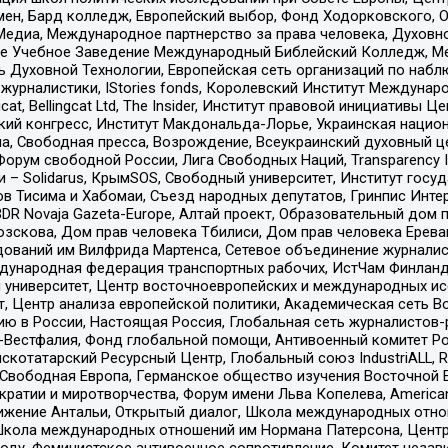
мен, Бард колледж, Европейский выбор, Фонд Ходорковского,
едиа, Международное партнерство за права человека, Духовно
ое Учебное Заведение Международный Библейский Колледж, М
ь Духовной Технологии, Европейская сеть организаций по наб
урналистики, IStories fonds, Королевский Институт Между
gcat, Bellingcat Ltd, The Insider, Институт правовой инициатив
инский конгресс, Институт Макдональда-Лорье, Украинская нац
, Свободная пресса, Возрождение, Всеукраинский духовный цен
орум свободной России, Лига Свободных Наций, Transparеncy I
– Solidarus, КрымSOS, Свободный университет, Институт госу
в Тисима и Хабомаи, Съезд народных депутатов, Гринпис Инте
DR Novaja Gazeta-Europe, Алтай проект, Образовательный дом 
зскова, Дом прав человека Тбилиси, Дом прав человека Ерева
едований им Вилфрида Мартенса, Сетевое объединение журнали
Международная федерация транспортных рабочих, ИстЧам Финлан
й университет, Центр восточноевропейских и международных и
, Центр анализа европейской политики, Академическая сеть Во
ю в России, Настоящая Россия, Глобальная сеть журналистов
естфалия, Фонд глобальной помощи, Антивоенный комитет России,
татарский Ресурсный Центр, Глобальный союз IndustriALL, Russi
 Свободная Европа, Германское общество изучения Восточной 
и и миротворчества, Форум имени Льва Копелева, American Counci
ое движение Антальи, Открытый диалог, Школа международных отн
Школа международных отношений им Нормана Патерсона, Центр
ду, Феминистское антивоенное сопротивление, Комитет независ