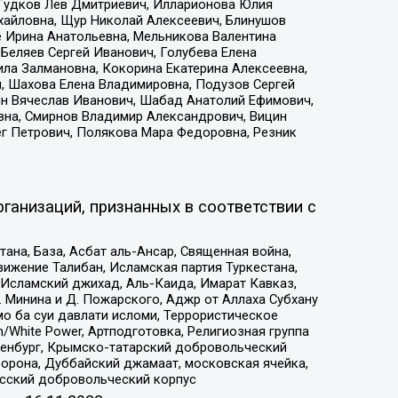
 Гудков Лев Дмитриевич, Илларионова Юлия
ихайловна, Щур Николай Алексеевич, Блинушов
е Ирина Анатольевна, Мельникова Валентина
Беляев Сергей Иванович, Голубева Елена
ила Залмановна, Кокорина Екатерина Алексеевна,
, Шахова Елена Владимировна, Подузов Сергей
ин Вячеслав Иванович, Шабад Анатолий Ефимович,
вна, Смирнов Владимир Александрович, Вицин
ег Петрович, Полякова Мара Федоровна, Резник
ганизаций, признанных в соответствии с
на, База, Асбат аль-Ансар, Священная война,
ижение Талибан, Исламская партия Туркестана,
Исламский джихад, Аль-Каида, Имарат Кавказ,
 Минина и Д. Пожарского, Аджр от Аллаха Субхану
о ба суи давлати исломи, Террористическое
/White Power, Артподготовка, Религиозная группа
Оренбург, Крымско-татарский добровольческий
орона, Дуббайский джамаат, московская ячейка,
усский добровольческий корпус