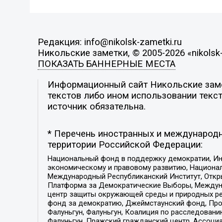
Редакция: info@nikolsk-zametki.ru
Никольские заметки, © 2005-2026 «nikolsk-
ПОКАЗАТЬ БАННЕРНЫЕ МЕСТА
Информационный сайт Никольские замет
текстов либо ином использовании текст
источник обязательна.
* Перечень иностранных и международн
территории Российской Федерации:
Национальный фонд в поддержку демократии, Ин
экономическому и правовому развитию, Национ
Международный Республиканский Институт, Откры
Платформа за Демократические Выборы, Междуна
центр защиты окружающей среды и природных ресу
фонд за демократию, Джеймстаунский фонд, Прож
Фалуньгун, Фалуньгун, Коалиция по расследован
Фалуньгун, Пражский гражданский центр, Ассоци