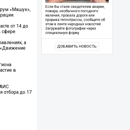
Если Вы стали свидетелем аварии,
орум «Машук»,
пожара, необычного погодного
рации.
явления, провала дороги или
прорыва теплотрассы, сообщите об
этом в ленте народных новостей.
сте от 14 до
Загружайте фотографии через
в сфере
специальную форму.
авлениях, а
ДОБАВИТЬ НОВОСТЬ
и «Движение
гиона
астие в
ГАИС
я отбора до 17