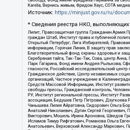
Karelia, Вернись живым, Фридом Хаус, СОТА меди
Источник:
https://minjust.gov.ru/ru/doc
* Сведения реестра НКО, выполняющих 
Лилит, Правозащитная группа Гражданин.Армия.П
граждан Штаб, Институт права и публичной поли
Открытый Петербург, Лига Избирателей, Правова
информации, Горячая Линия, В защиту прав закл
Благотворительный фонд охраны здоровья и защи
Серебряная тайга, Так-Так-Так, Сова, центр Анн
Парк Гагарина, Фонд имени Андрея Рылькова, Сф
гласности, Российский исследовательский центр 
Гражданское действие, Центр независимых соци
организаций, Частное учреждение в Калининград
Средств Массовой Информации, Институт развити
свободы прессы, Гражданский контроль, Человек
РУ, Институт региональной прессы, Институт Ра
ассоциация, Бедушев Петр Петрович, Дзугкоева 
Чанышева Лилия Айратовна, Сидорович Ольга Бори
Анатолий Николаевич, Дугин Сергей Георгиевич, 
Викторович, Мошель Ирина Ароновна, Шведов Гри
Исламов Тимур Рифгатович, Романова Ольга Евге
Анатольевич, Верховский Александр Маркович, П