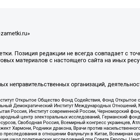
zametki.ru»
ки. Позиция редакции не всегда совпадает с точк
овых материалов с настоящего сайта на иных ресу
ых неправительственных организаций, деятельнос
ститут Открытое Общество Фонд Содействия, Фонд Открытое 
альный Демократический Институт Международных Отношений,
тая Россия, Институт современной России, Черноморский фонд
родный центр электоральных исследований, Германский фонд
рсов, Свободная Россия, Всемирный конгресс украинцев, Атла
ект Хармони, Родники дракона, Врачи против насильственного
ию преследования в отношении Фалуньгун в Китае, Всемирная о
ация школ политических исследований при Совете Европы, Цен