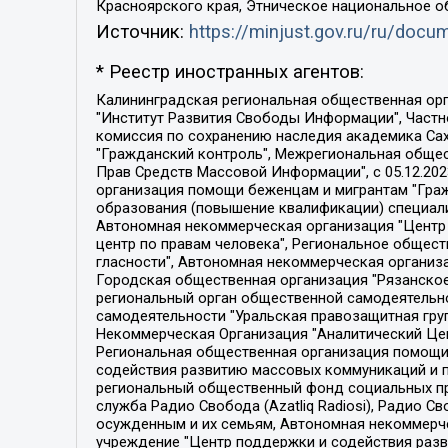
Красноярского края, Этническое национальное о
Источник:
https://minjust.gov.ru/ru/doc
* Реестр иностранных агентов:
Калининградская региональная общественная организация "Экозащита!-Женсовет", Фонд содействия защите прав и свобод граждан "Общественный вердикт", Фонд "Институт Развития Свободы Информации", Частное учреждение "Информационное агентство МЕМО. РУ", Региональная общественная организация "Общественная комиссия по сохранению наследия академика Сахарова", Фонд поддержки свободы прессы, Санкт-Петербургская общественная правозащитная организация "Гражданский контроль", Межрегиональная общественная организация "Информационно-просветительский центр "Мемориал", Региональный Фонд "Центр Защиты Прав Средств Массовой Информации", с 05.12.2023 Фонд "Центр Защиты Прав Средств массовой информации", Региональная общественная благотворительная организация помощи беженцам и мигрантам "Гражданское содействие", Негосударственное образовательное учреждение дополнительного профессионального образования (повышение квалификации) специалистов "АКАДЕМИЯ ПО ПРАВАМ ЧЕЛОВЕКА", Свердловская региональная общественная организация "Сутяжник", Автономная некоммерческая организация "Центр независимых социологических исследований", Союз общественных объединений "Российский исследовательский центр по правам человека", Региональное общественное учреждение научно-информационный центр "МЕМОРИАЛ", Некоммерческая организация "Фонд защиты гласности", Автономная некоммерческая организация "Институт прав человека", Городская общественная организация "Екатеринбургское общество "МЕМОРИАЛ", Городская общественная организация "Рязанское историко-просветительское и правозащитное общество "Мемориал" (Рязанский Мемориал), Челябинский региональный орган общественной самодеятельности – женское общественное объединение "Женщины Евразии", Челябинский региональный орган общественной самодеятельности "Уральская правозащитная группа", Фонд содействия защите здоровья и социальной справедливости имени Андрея Рылькова, Автономная Некоммерческая Организация "Аналитический Центр Юрия Левады", Автономная некоммерческая организация социальной поддержки населения "Проект Апрель", Региональная общественная организация помощи женщинам и детям, находящимся в кризисной ситуации "Информационно-методический центр "Анна", Фонд содействия развитию массовых коммуникаций и правовому просвещению "Так-так-Так", Фонд содействия устойчивому развитию "Серебряная тайга", Свердловский региональный общественный фонд социальных проектов "Новое время", "Idel.Реалии", Кавказ.Реалии, Крым.Реалии, Телеканал Настоящее Время, Татаро-башкирская служба Радио Свобода (Azatliq Radiosi), Радио Свободная Европа/Радио Свобода (PCE/PC), "Сибирь.Реалии", "Фактограф", Благотворительный фонд помощи осужденным и их семьям, Автономная некоммерческая организация "Институт глобализации и социальных движений", Фонд "В защиту прав заключенных", Частное учреждение "Центр поддержки и содействия развитию средств массовой информации", Пензенский региональный общественный благотворительный фонд "Гражданский союз", "Север.Реалии", Некоммерческая организация Фонд "Правовая инициатива", 