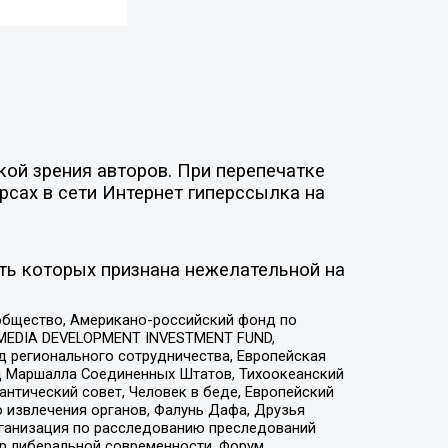
ой зрения авторов. При перепечатке
рсах в сети Интернет гиперссылка на
ть которых признана нежелательной на
общество, Американо-российский фонд по
 MEDIA DEVELOPMENT INVESTMENT FUND,
 регионального сотрудничества, Европейская
 Маршалла Соединенных Штатов, Тихоокеанский
нтический совет, Человек в беде, Европейский
 извлечения органов, Фалунь Дафа, Друзья
рганизация по расследованию преследований
тр либеральной современности, Форум