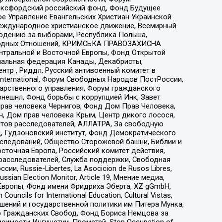
 Оксфордский российский фонд, Фонд Будущее
е Управление Евангельских Христиан Украинской
еждународное христианское движение, Всемирный
людению за выборами, Республика Польша,
народных Отношений, КРИМСЬКА ПРАВОЗАХИСНА
ы Центральной и Восточной Европы, Фонд Открытой
иональная федерация Канады, Декабристы,
тр , Риддл, Русский антивоенный комитет в
nternational, Форум Свободных Народов ПостРоссии,
дарственного управления, Форум гражданского
рнешнл, Фонд борьбы с коррупцией Инк, Завет
прав человека Чернигов, Фонд Дом Прав Человека,
н, Дом прав человека Крым, Центр дикого лосося,
стов расследователей, АЛЛАТРА, За свободную
д, Гудзоновский институт, Фонд Демократического
сследований, Общество Сторожевой башни, Библии и
сточная Европа, Российский комитет действия,
-расследователей, Служба поддержки, Свободная
 Russie-Libertes, La Asocicion de Rusos Libres,
an Election Monitor, Article 19, Мнение медиа,
Европы, Фонд имени Фридриха Эберта, XZ gGmbH,
ls for International Education, Cultural Vistas,
ошений и государственной политики им Питера Мунка,
 Гражданских Свобод, Фонд Бориса Немцова за
имости Ингушетии, Прометей, Stop Occupation of