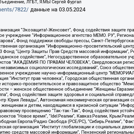
бъединение, ЛГБТ, Я.МЫ Сергей Фургал
uments/7822/
данные на
03.05.2024
Общество с ограниченной ответственностью "Радио Свободная Европа/Радио Свобода", Чешское информационное агентство "MEDIUM-ORIENT", Красноярская региональная общественная организация "Мы против СПИДа", Камалягин Денис Николаевич, Маркелов Сергей Евгеньевич, Пономарев Лев Александрович, Савицкая Людмила Алексеевна, Автономная некоммерческая организация "Центр по работе с проблемой насилия "НАСИЛИЮ.НЕТ", Межрегиональный профессиональный союз работников здравоохранения "Альянс врачей", Юридическое лицо, зарегистрированное в Латвийской Республике, SIA "Medusa Project" (регистрационный номер 40103797863, дата регистрации 10.06.2014), Некоммерческая организация "Фонд по борьбе с коррупцией", Автономная некоммерческая организация "Институт права и публичной политики", Баданин Роман Сергеевич, Гликин Максим Александрович, Железнова Мария Михайловна, Лукьянова Юлия Сергеевна, Маетная Елизавета Витальевна, Маняхин Петр Борисович, Чуракова Ольга Владимировна, Ярош Юлия Петровна, Юридическое лицо "The Insider SIA", зарегистрированное в Риге, Латвийская Республика (дата регистрации 26.06.2015), являющееся администратором доменного имени интернет-издания "The Insider SIA", https://theins.ru, Постернак Алексей Евгеньевич, Рубин Михаил Аркадьевич, Анин Роман Александрович, Юридическое лицо Istories fonds, зарегистрированное в Латвийской Республике (регистрационный номер 50008295751, дата регистрации 24.02.2020), Великовский Дмитрий Александрович, Долинина Ирина Николаевна, Мароховская Алеся Алексеевна, Шлейнов Роман Юрьевич, Шмагун Олеся Валентиновна, Общество с ограниченной ответственностью "Альтаир 2021", Общество с ограниченной ответственностью "Вега 2021", Общество с ограниченной ответственностью "Главный редактор 2021", Общество с ограниченной ответственностью "Ромашки монолит", Важенков Артем Валерьевич, Ивановская областная общественная организация "Центр гендерных исследований", Гурман Юрий Альбертович, Медиапроект "ОВД-Инфо", Егоров Владимир Владимирович, Жилинский Владимир Александрович, Общество с ограниченной ответственностью "ЗП", Иванова София Юрьевна, Карезина Инна Павловна, Кильтау Екатерина Викторовна, Петров Алексей Викторович, Пискунов Сергей Евгеньевич, Смирнов Сергей Сергеевич, Тихонов Михаил Сергеевич, Общество с ограниченной ответственностью "ЖУРНАЛИСТ-ИНОСТРАННЫЙ АГЕНТ", Арапова Галина Юрьевна, Вольтская Татьяна Анатольевна, Американская компания "Mason G.E.S. Anonymous Foundation" (США), являющаяся владельцем интернет-издания https://mnews.world/, Компания "Stichting Bellingcat", зарегистрированная в Нидерландах (дата регистрации 11.07.2018), Захаров Андрей Вячеславович, Клепиковская Екатерина Дмитриевна, Общество с ограниченной ответственностью "МЕМО", Перл Роман Александрович, Симонов Евгений Алексеевич, Соловьева Елена Анатольевна, Сотников Даниил Владимирович, Сурначева Елизавета Дмитриевна, Автономная некоммерческая организация по защите прав человека и информированию населения "Якутия – Наше Мнение", Общество с ограниченной ответственностью "Москоу диджитал медиа", с 26.01.2023 Общество с ограниченной ответственностью "Чайка Белые сады", Ветошкина Валерия Валерьевна, Заговора Максим Александрович, Межрегиональное общественное движение "Российская ЛГБТ - сеть", Оленичев Максим Владимирович, Павлов Иван Юрьевич, Скворцова Елена Сергеевна, Общество с ограниченной ответственностью "Как бы инагент", Кочетков Игорь Викторович, Общество с ограниченной ответственностью "Честные выборы", Еланчик Олег Александрович, Общество с ограниченной ответственностью "Нобелевский призыв", Гималова Регина Эмилевна, Григорьев Андрей Валерьевич, Григорьева Алина Александровна, Ассоциация по содействию защите прав призывников, альтернативнослужащих и военнослужащих "Правозащитная группа "Гражданин.Армия.Право", Хисамова Регина Фаритовна, Автономная некоммерческая организация по реализа