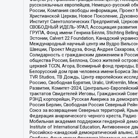
русскоязычных европейцев, Немецко-русский об
России, Компания свободы информации, Проект М
Христианской Церкви, Новое Поколение, Духовн
Институт Саентологических Предприятий, Церков
СВОБОДНЫЙ ИДЕЛЬ-УРАЛ, Ассоциация развития ж
ГРУПА, Фонд имени Генриха Бёлля, Stichting Bellin
Эстонии, Calvert 22 Foundation, Канадский укра
Международный научный центр им Вудро Вильсона
Швеции, Проект Медуза, Фонд Андрея Сахарова, Ф
Солидарность с гражданским движением в России 
общества Россия, Беллона, Союз жителей острово
церквей TCCN, Агора, Всемирный фонд природы, B
Белорусский дом прав человека имени Бориса Зво
TVR Studios, ТВ Дождь, Центр европейских иссл
Россию, Свободная Бурятия, Uralic, UnKremlin, 
Развития, Комитет-2024, Центрально-Европейски
трактатов Свидетелей Иеговы, Гражданский Совет
РЭНД корпорейшн, Русская Америка за демократи
Россия Берлин, Свободная Россия Северный Рейн-В
Союз за возвращение Северных территорий, Крымско
Федерация анархического черного креста, Радио
Мобильная академия поддержки гендерной демократи
Institute of International Education, Антивоенн
Российско-канадский демократический альянс, 
Свободу, Фонд имени Фридриха Науманна за свобо