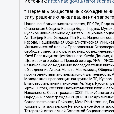
Источник:
http://nac.gov.ru/terroristichesk
* Перечень общественных объединений 
силу решение о ликвидации или запрете
Национал-большевистская партия, ВЕК РА, Рада 
Славянская Община Капища Веды Перуна, Мужская
Русское национальное единство, Национал-социа
Ат-Такфир Валь-Хиджра, Пит Буль, Национал-соц
народа, Национальная Социалистическая Инициат
Инглистической церкви Православных Староверов
свободе совести и о религиозных объединениях,
Клуб Болельщиков Футбольного Клуба Динамо, Фа
Щелковского района, Правый сектор, УНА - УНСО, У
Религиозное объединение последователей инглии
объединение Атака, Мечеть Мирмамеда, Община К
противодействии экстремистской деятельности, 
Молодежная правозащитная группа МПГ, Курсом П
Благотворительный пансионат Ак Умут, Русская ре
Иртыш Ultras, Русский Патриотический клуб-Нов
Навального, Совет граждан СССР Прикубанского 
Народный совет граждан РСФСР СССР Архангельск
Социалистических Районов, Meta Platforms Inc, 
Комитет, Татарстанское Региональное Всетатар
Татарской Автономной Советской Социалистическ