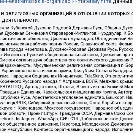
ie-i-ekstremistskie-organizacii-i-materialy.html
данные
и религиозных организаций в отношении которых 
 деятельности:
земли Кубанской Духовно Родовой Державы Русь, Община Духо
 Духовная Семинария Староверов-Инглингов, Нурджулар, К Бо
листическое общество, Джамаат мувахидов, Объединенный Вил
иалистическая рабочая партия России, Славянский союз, Форма
ива города Череповца, Духовно-Родовая Держава Русь, Русск
-Инглингов, Русский общенациональный союз, Движение против
 Омская организация общественного политического движения Р
йзрахманисты, Мусульманская религиозная организация п. Бо
краинская повстанческая армия, Тризуб им. Степана Бандеры, Бр
зма, Народная Социальная Инициатива, TulaSkins, Этнополитич
оренного Русского народа г. Астрахани, ВОЛЯ, Меджлис крымс
РЕВТАТПОД, Артподготовка, Штольц, В честь иконы Божией Мате
равды и Единения, Каракольская инициативная группа, Автогра
спублика Русь, Арестантское уголовное единство, Башкорт, Наци
окузнецк/РПК, Сибирский державный союз, Фонд борьбы с кор
округа г. Краснодара, Мужское государство, Народное объедин
ой области, Проект Штурм, Граждане СССР, Держава Союз Сов
Facebook, Instagram, WhatsApp, СИЧ-С14, Добровольческое Движ
ское общественное движение, Невоград, Молодежное Демократ
ой Республики, Конгресс ойрат-калмыцкого народа, Исполнит