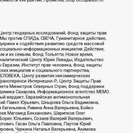
 Центр гендерных исследований, Фонд защиты прав
 Мы против СПИДа, СВЕЧА, Гуманитарное действие,
ддержки и содействия развитию средств массовой
р социально-информационных инициатив Действие,
 и их семьям, Фонд Тольятти, Новое время,
, Аналитический Центр Юрия Левады, Издательство
 Евразии, Институт прав человека, Фонд защиты
ких инициатив и социального партнерства,
ЕЛОВЕКА, Центр развития некоммерческих
 Трансперенси Интернешнл-Р, Центр Защиты Прав
овета Министров Северных Стран, Фонд поддержки
адемика Сахарова, Информационное агентство МЕМО.
ый вердикт, Евразийская антимонопольная
кий Павел Юрьевич, Шнырова Ольга Вадимовна,
 Евгеньевна, Ривина Анна Валерьевна, Бойко
хоев Магомед Бекханович, Шарипков Олег
Борис Юльевич, Созаев Валерий Валерьевич,
тович, Гасан Ольга Павловна, Паутов Юрий
ровна, Чуркина Наталья Валерьевна, Акимова