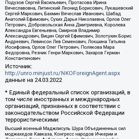
Подузов Сергей Васильевич, Протасова Ирина
Вячеславовна, Литинский Леонид Борисович, Лукашевский
Сергей Маркович, Бахмин Вячеслав Иванович, Шабад
Анатолий Ефимович, Сухих Дарья Николаевна, Орлов Олег
Петрович, Добровольская Анна Дмитриевна, Королева
Александра Евгеньевна, Смирнов Владимир
Александрович, Вицин Сергей Ефимович, Золотухин Борис
Андреевич, Левинсон Лев Семенович, Локшина Татьяна
Иосифовна, Орлов Олег Петрович, Полякова Мара
Федоровна, Резник Генри Маркович, Захаров Герман
Константинович
Источник:
http://unro.minjust.ru/NKOForeignAgent.aspx
данные на
24.03.2022
* Единый федеральный список организаций, в
том числе иностранных и международных
организаций, признанных в соответствии с
законодательством Российской Федерации
террористическими:
Высший военный Маджлисуль Шура Объединенных сил
моджахедов Кавказа, Конгресс народов Ичкерии и