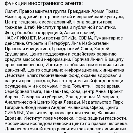
функции иностранного агента:
Лилит, Правозащитная группа Гражданин.Армия.Право,
Нижегородский центр немецкой и европейской культуры,
Центр гендерных исследований, Фонд защиты прав
граждан Штаб, Институт права и публичной политики,
Фонд борьбы с коррупцией, Альянс врачей,
НАСИЛИЮ.НЕТ, Мы против СПИДа, СВЕЧА, Гуманитарное
действие, Открытый Петербург, Лига Избирателей,
Правовая инициатива, Гражданский Союз, Хасдей
Ерушалаим, Центр поддержки и содействия развитию
средств массовой информации, Горячая Линия, В защиту
прав заключенных, Институт глобализации и социальных
движений, Центр социально-информационных инициатив
Действие, Благотворительный фонд охраны здоровья и
защиты прав граждан, Благотворительный фонд помощи
осужденным и их семьям, Фонд Тольятти, Новое время,
Серебряная тайга, Так-Так-Так, Сова, центр Анна, Проект
Апрель, Самарская губерния, Эра здоровья, Мемориал,
Аналитический Центр Юрия Левады, Издательство Парк
Гагарина, Фонд имени Андрея Рылькова, Сфера, Центр
СИБАЛЬТ, Уральская правозащитная группа, Женщины
Евразии, Институт прав человека, Фонд защиты гласности,
Российский исследовательский центр по правам человека,
Дальневосточный центр развития гражданских инициатив