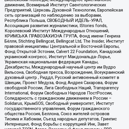
движение, Всемирный Институт Саентологических
Предприятий, Церковь Духовной Технологии, Европейская
сеть организаций по наблюдению за выборами,
Республика Польша, СВОБОДНЫЙ ИДЕЛЬ-УРАЛ,
Ассоциация развития журналистики, IStories fonds,
Королевский Институт Международных Отношений,
КРИМСЬКА ПРАВОЗАХИСНА ГРУПА, Фонд имени Генриха
Бёлля, Stichting Bellingcat, Bellingcat Ltd, The Insider, Институт
правовой инициативы Центральной и Восточной Европы,
Фонд Открытой Эстонии, Calvert 22 Foundation, Канадский
украинский конгресс, Институт Макдональда-Лорье,
Украинская национальная федерация Канады,
Декабристы, Международный научный центр им Вудро
Вильсона, Свободная пресса, Возрождение, Всеукраинский
духовный центр , Риддл, Русский антивоенный комитет в
Швеции, Проект Медуза, Фонд Андрея Сахарова, Форум
свободной России, Лига Свободных Наций, Transparеncy
International, Форум Свободных Народов ПостРоссии,
Солидарность с гражданским движением в России –
Solidarus, КрымSOS, Свободный университет, Институт
государственного управления, Форум гражданского
общества Россия, Беллона, Союз жителей островов
Тисима и Хабомаи, Съезд народных депутатов, Гринпис
Интернешнл, Фонд борьбы с коррупцией Инк, Завет