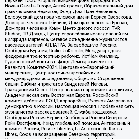
церквей TCCN, Агора, Всемирный фонд природы, BDR
Novaja Gazeta-Europe, Алтай проект, Образовательный дом
прав человека Чернигов, Фонд Дом Прав Человека,
Белорусский дом прав человека имени Бориса Звозскова,
Дом прав человека Тбилиси, Дом прав человека Ереван,
Дом прав человека Крым, Центр дикого лосося, TVR
Studios, ТВ Дождь, Центр европейских исследований им
Вилфрида Мартенса, Сетевое объединение журналистов
расследователей, АЛЛАТРА, За свободную Россию,
Свободная Бурятия, Uralic, UnKremlin, Международная
федерация транспортных рабочих, ИстЧам Финланд,
Гудзоновский институт, Фонд Демократического
Развития, Комитет-2024, Центрально-Европейский
университет, Центр восточноевропейских и
международных исследований, Общество Сторожевой
башни, Библии и трактатов Свидетелей Иеговы,
Гражданский Совет, Центр анализа европейской политики,
Академическая сеть Восточная Европа, Российский
комитет действия, РЭНД корпорейшн, Русская Америка за
демократию в России, Настоящая Россия, Глобальная сеть
журналистов-расследователей, Служба поддержки,
Свободная Россия Берлин, Свободная Россия Северный
Рейн-Вестфалия, Фонд глобальной помощи, Антивоенный
комитет России, Russie-Libertes, La Asocicion de Rusos
Libres, Союз за возвращение Северных территорий,