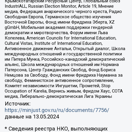
Крымскотатарский Ресурсный Центр, Глобальный союз
IndustriALL, Russian Election Monitor, Article 19, Мнение
медиа, Федерация анархического черного креста, Радио
Свободная Европа, Германское общество изучения
Восточной Европы, Фонд имени Фридриха Эберта, XZ
gGmbH, Мобильная академия поддержки гендерной
демократии и миротворчества, Форум имени Льва
Копелева, American Councils for International Education,
Cultural Vistas, Institute of International Education,
Антивоенное движение Антальи, Открытый диалог, Школа
международных отношений и государственной политики
им Питера Мунка, Российско-канадский демократический
альянс, Школа международных отношений им Нормана
Патерсона, Центр Гражданских Свобод, Фонд Бориса
Немцова за Свободу, Фонд имени Фридриха Науманна за
свободу, Феминистское антивоенное сопротивление,
Комитет независимости Ингушетии, Прометей, Stop
Occupation of Karelia, Вернись живым, Фридом Хаус, СОТА
медиа, Либерально-демократическая Лига Украины
Источник:
https://minjust.gov.ru/ru/documents/7756/
данные на
13.05.2024
* Сведения реестра НКО, выполняющих