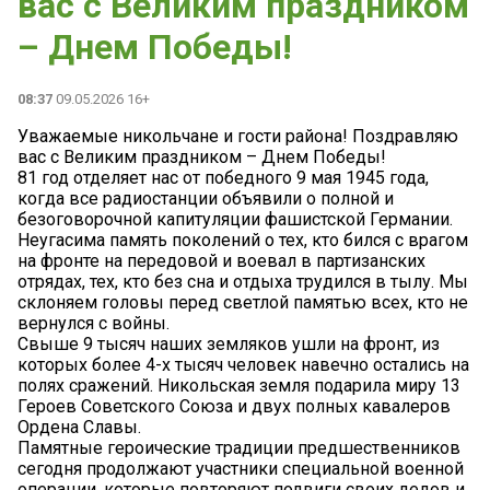
вас с Великим праздником
– Днем Победы!
08:37
09.05.2026 16+
Уважаемые никольчане и гости района! Поздравляю
вас с Великим праздником – Днем Победы!
81 год отделяет нас от победного 9 мая 1945 года,
когда все радиостанции объявили о полной и
безоговорочной капитуляции фашистской Германии.
Неугасима память поколений о тех, кто бился с врагом
на фронте на передовой и воевал в партизанских
отрядах, тех, кто без сна и отдыха трудился в тылу. Мы
склоняем головы перед светлой памятью всех, кто не
вернулся с войны.
Свыше 9 тысяч наших земляков ушли на фронт, из
которых более 4-х тысяч человек навечно остались на
полях сражений. Никольская земля подарила миру 13
Героев Советского Союза и двух полных кавалеров
Ордена Славы.
Памятные героические традиции предшественников
сегодня продолжают участники специальной военной
операции, которые повторяют подвиги своих дедов и