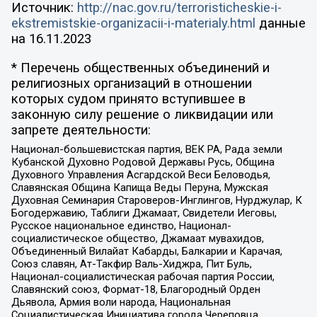
Источник:
http://nac.gov.ru/terroristicheskie-i-
ekstremistskie-organizacii-i-materialy.html
данные
на
16.11.2023
* Перечень общественных объединений и
религиозных организаций в отношении
которых судом принято вступившее в
законную силу решение о ликвидации или
запрете деятельности:
Национал-большевистская партия, ВЕК РА, Рада земли
Кубанской Духовно Родовой Державы Русь, Община
Духовного Управления Асгардской Веси Беловодья,
Славянская Община Капища Веды Перуна, Мужская
Духовная Семинария Староверов-Инглингов, Нурджулар, К
Богодержавию, Таблиги Джамаат, Свидетели Иеговы,
Русское национальное единство, Национал-
социалистическое общество, Джамаат мувахидов,
Объединенный Вилайат Кабарды, Балкарии и Карачая,
Союз славян, Ат-Такфир Валь-Хиджра, Пит Буль,
Национал-социалистическая рабочая партия России,
Славянский союз, Формат-18, Благородный Орден
Дьявола, Армия воли народа, Национальная
Социалистическая Инициатива города Череповца,