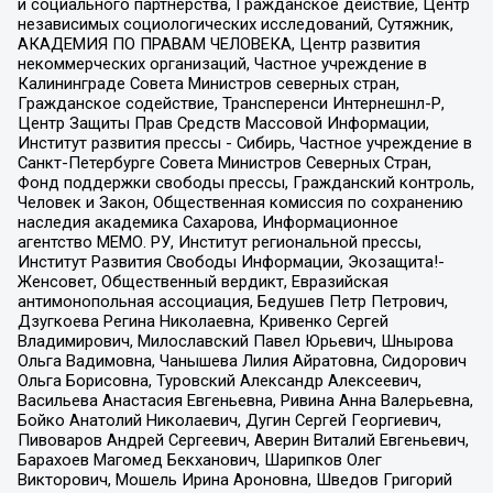
и социального партнерства, Гражданское действие, Центр
независимых социологических исследований, Сутяжник,
АКАДЕМИЯ ПО ПРАВАМ ЧЕЛОВЕКА, Центр развития
некоммерческих организаций, Частное учреждение в
Калининграде Совета Министров северных стран,
Гражданское содействие, Трансперенси Интернешнл-Р,
Центр Защиты Прав Средств Массовой Информации,
Институт развития прессы - Сибирь, Частное учреждение в
Санкт-Петербурге Совета Министров Северных Стран,
Фонд поддержки свободы прессы, Гражданский контроль,
Человек и Закон, Общественная комиссия по сохранению
наследия академика Сахарова, Информационное
агентство МЕМО. РУ, Институт региональной прессы,
Институт Развития Свободы Информации, Экозащита!-
Женсовет, Общественный вердикт, Евразийская
антимонопольная ассоциация, Бедушев Петр Петрович,
Дзугкоева Регина Николаевна, Кривенко Сергей
Владимирович, Милославский Павел Юрьевич, Шнырова
Ольга Вадимовна, Чанышева Лилия Айратовна, Сидорович
Ольга Борисовна, Туровский Александр Алексеевич,
Васильева Анастасия Евгеньевна, Ривина Анна Валерьевна,
Бойко Анатолий Николаевич, Дугин Сергей Георгиевич,
Пивоваров Андрей Сергеевич, Аверин Виталий Евгеньевич,
Барахоев Магомед Бекханович, Шарипков Олег
Викторович, Мошель Ирина Ароновна, Шведов Григорий