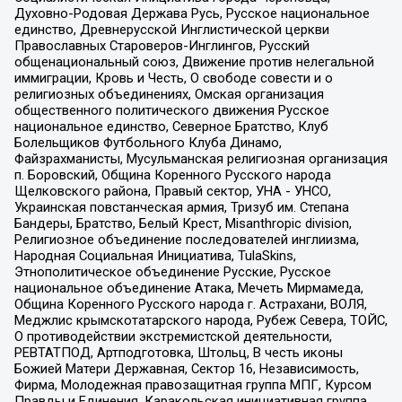
Духовно-Родовая Держава Русь, Русское национальное
единство, Древнерусской Инглистической церкви
Православных Староверов-Инглингов, Русский
общенациональный союз, Движение против нелегальной
иммиграции, Кровь и Честь, О свободе совести и о
религиозных объединениях, Омская организация
общественного политического движения Русское
национальное единство, Северное Братство, Клуб
Болельщиков Футбольного Клуба Динамо,
Файзрахманисты, Мусульманская религиозная организация
п. Боровский, Община Коренного Русского народа
Щелковского района, Правый сектор, УНА - УНСО,
Украинская повстанческая армия, Тризуб им. Степана
Бандеры, Братство, Белый Крест, Misanthropic division,
Религиозное объединение последователей инглиизма,
Народная Социальная Инициатива, TulaSkins,
Этнополитическое объединение Русские, Русское
национальное объединение Атака, Мечеть Мирмамеда,
Община Коренного Русского народа г. Астрахани, ВОЛЯ,
Меджлис крымскотатарского народа, Рубеж Севера, ТОЙС,
О противодействии экстремистской деятельности,
РЕВТАТПОД, Артподготовка, Штольц, В честь иконы
Божией Матери Державная, Сектор 16, Независимость,
Фирма, Молодежная правозащитная группа МПГ, Курсом
Правды и Единения, Каракольская инициативная группа,