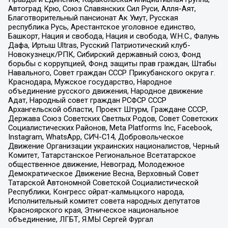
Автоград Крю, Союз Славянских Сил Руси, Алля-Аят,
Благотворительный пансионат Ак Умут, Русская
республика Русь, Арестантское уголовное единство,
Башкорт, Нация и свобода, Нация и свобода, W.H.С., Фалунь
Дафа, Иртыш Ultras, Русский Патриотический клуб-
Новокузнецк/РПК, Сибирский державный союз, Фонд
борьбы с коррупцией, Фонд защиты прав граждан, Штабы
Навального, Совет граждан СССР Прикубанского округа г.
Краснодара, Мужское государство, Народное
объединение русского движения, Народное движение
Адат, Народный совет граждан РСФСР СССР
Архангельской области, Проект Штурм, Граждане СССР,
Держава Союз Советских Светлых Родов, Совет Советских
Социалистических Районов, Meta Platforms Inc, Facebook,
Instagram, WhatsApp, СИЧ-С14, Добровольческое
Движение Организации украинских националистов, Черный
Комитет, Татарстанское Региональное Всетатарское
общественное движение, Невоград, Молодежное
Демократическое Движение Весна, Верховный Совет
Татарской Автономной Советской Социалистической
Республики, Конгресс ойрат-калмыцкого народа,
Исполнительный комитет совета народных депутатов
Красноярского края, Этническое национальное
объединение, ЛГБТ, Я.МЫ Сергей Фургал