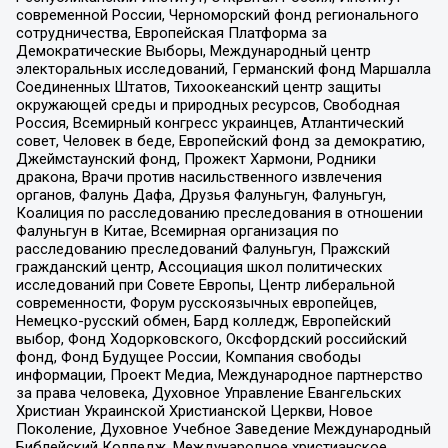
современной России, Черноморский фонд регионального
сотрудничества, Европейская Платформа за
Демократические Выборы, Международный центр
электоральных исследований, Германский фонд Маршалла
Соединенных Штатов, Тихоокеанский центр защиты
окружающей среды и природных ресурсов, Свободная
Россия, Всемирный конгресс украинцев, Атлантический
совет, Человек в беде, Европейский фонд за демократию,
Джеймстаунский фонд, Прожект Хармони, Родники
дракона, Врачи против насильственного извлечения
органов, Фалунь Дафа, Друзья Фалуньгун, Фалуньгун,
Коалиция по расследованию преследования в отношении
Фалуньгун в Китае, Всемирная организация по
расследованию преследований Фалуньгун, Пражский
гражданский центр, Ассоциация школ политических
исследований при Совете Европы, Центр либеральной
современности, Форум русскоязычных европейцев,
Немецко-русский обмен, Бард колледж, Европейский
выбор, Фонд Ходорковского, Оксфордский российский
фонд, Фонд Будущее России, Компания свободы
информации, Проект Медиа, Международное партнерство
за права человека, Духовное Управление Евангельских
Христиан Украинской Христианской Церкви, Новое
Поколение, Духовное Учебное Заведение Международный
Библейский Колледж, Международное христианское