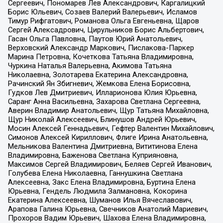
Сергеевич, Пономарев Лев Александрович, Каргалицкий
Борис Юльевич, Созаев Валерий Валерьевич, Исламов
Тимур Рифгатович, Романова Ольга Евгеньевна, Щаров
Сергей Алексадрович, Цирульников Борис Альбертович,
Гасан Ольга Павловна, Паутов Юрий Анатольевич,
Верховский Александр Маркович, Пислакова-Паркер
Марина Петровна, Кочеткова Татьяна Владимировна,
Чуркина Наталья Валерьевна, Акимова Татьяна
Николаевна, Золотарева Екатерина Александровна,
Рачинский Ян Збигневич, Жемкова Елена Борисовна,
Гудков Лев Дмитриевич, Илларионова Юлия Юрьевна,
Саранг Анна Васильевна, Захарова Светлана Сергеевна,
Аверин Владимир Анатольевич, Щур Татьяна Михайловна,
Щур Николай Алексеевич, Блинушов Андрей Юрьевич,
Мосин Алексей Геннадьевич, Гефтер Валентин Михайлович,
Симонов Алексей Кириллович, Флиге Ирина Анатольевна,
Мельникова Валентина Дмитриевна, Вититинова Елена
Владимировна, Баженова Светлана Куприяновна,
Максимов Сергей Владимирович, Беляев Сергей Иванович,
Голубева Елена Николаевна, Ганнушкина Светлана
Алексеевна, Закс Елена Владимировна, Буртина Елена
Юрьевна, Гендель Людмила Залмановна, Кокорина
Екатерина Алексеевна, Шуманов Илья Вячеславович,
Арапова Галина Юрьевна, Свечников Анатолий Мариевич,
Прохоров Вадим Юрьевич, Шахова Елена Владимировна,