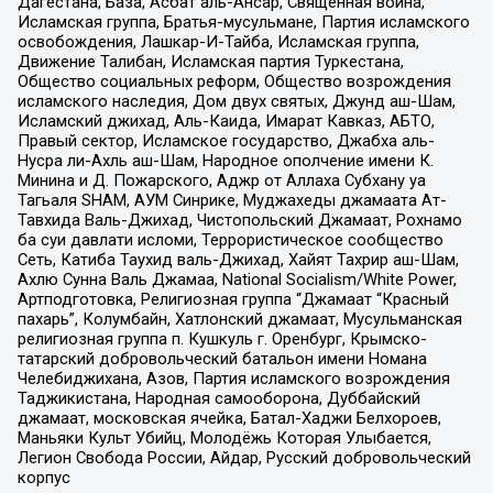
Дагестана, База, Асбат аль-Ансар, Священная война,
Исламская группа, Братья-мусульмане, Партия исламского
освобождения, Лашкар-И-Тайба, Исламская группа,
Движение Талибан, Исламская партия Туркестана,
Общество социальных реформ, Общество возрождения
исламского наследия, Дом двух святых, Джунд аш-Шам,
Исламский джихад, Аль-Каида, Имарат Кавказ, АБТО,
Правый сектор, Исламское государство, Джабха аль-
Нусра ли-Ахль аш-Шам, Народное ополчение имени К.
Минина и Д. Пожарского, Аджр от Аллаха Субхану уа
Тагьаля SHAM, АУМ Синрике, Муджахеды джамаата Ат-
Тавхида Валь-Джихад, Чистопольский Джамаат, Рохнамо
ба суи давлати исломи, Террористическое сообщество
Сеть, Катиба Таухид валь-Джихад, Хайят Тахрир аш-Шам,
Ахлю Сунна Валь Джамаа, National Socialism/White Power,
Артподготовка, Религиозная группа “Джамаат “Красный
пахарь”, Колумбайн, Хатлонский джамаат, Мусульманская
религиозная группа п. Кушкуль г. Оренбург, Крымско-
татарский добровольческий батальон имени Номана
Челебиджихана, Азов, Партия исламского возрождения
Таджикистана, Народная самооборона, Дуббайский
джамаат, московская ячейка, Батал-Хаджи Белхороев,
Маньяки Культ Убийц, Молодёжь Которая Улыбается,
Легион Свобода России, Айдар, Русский добровольческий
корпус