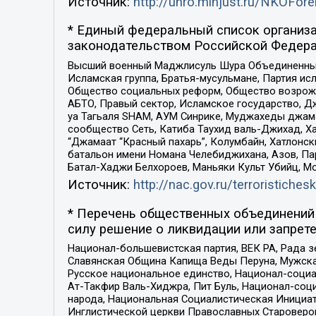
Источник:
http://unro.minjust.ru/NKOFore
* Единый федеральный список организа
законодательством Российской Федера
Высший военный Маджлисуль Шура Объединенных с
Исламская группа, Братья-мусульмане, Партия ис
Общество социальных реформ, Общество возрожд
АБТО, Правый сектор, Исламское государство, Д
уа Тагьаля SHAM, АУМ Синрике, Муджахеды джама
сообщество Сеть, Катиба Таухид валь-Джихад, Хай
“Джамаат “Красный пахарь”, Колумбайн, Хатлонск
батальон имени Номана Челебиджихана, Азов, Па
Батал-Хаджи Белхороев, Маньяки Культ Убийц, М
Источник:
http://nac.gov.ru/terroristichesk
* Перечень общественных объединений 
силу решение о ликвидации или запрете
Национал-большевистская партия, ВЕК РА, Рада 
Славянская Община Капища Веды Перуна, Мужская
Русское национальное единство, Национал-социа
Ат-Такфир Валь-Хиджра, Пит Буль, Национал-соц
народа, Национальная Социалистическая Инициат
Инглистической церкви Православных Староверов