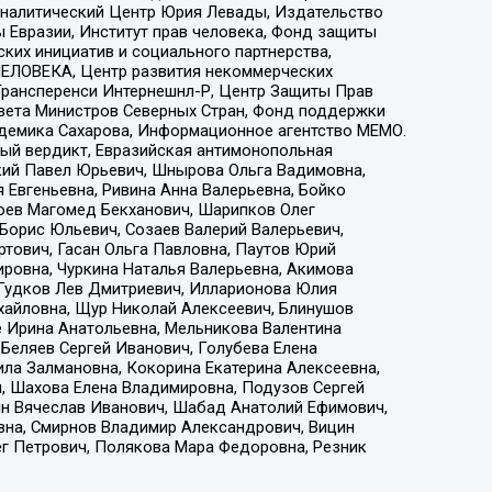
, Аналитический Центр Юрия Левады, Издательство
 Евразии, Институт прав человека, Фонд защиты
ких инициатив и социального партнерства,
ЕЛОВЕКА, Центр развития некоммерческих
 Трансперенси Интернешнл-Р, Центр Защиты Прав
овета Министров Северных Стран, Фонд поддержки
адемика Сахарова, Информационное агентство МЕМО.
ый вердикт, Евразийская антимонопольная
кий Павел Юрьевич, Шнырова Ольга Вадимовна,
 Евгеньевна, Ривина Анна Валерьевна, Бойко
хоев Магомед Бекханович, Шарипков Олег
Борис Юльевич, Созаев Валерий Валерьевич,
тович, Гасан Ольга Павловна, Паутов Юрий
ровна, Чуркина Наталья Валерьевна, Акимова
 Гудков Лев Дмитриевич, Илларионова Юлия
ихайловна, Щур Николай Алексеевич, Блинушов
е Ирина Анатольевна, Мельникова Валентина
Беляев Сергей Иванович, Голубева Елена
ила Залмановна, Кокорина Екатерина Алексеевна,
, Шахова Елена Владимировна, Подузов Сергей
ин Вячеслав Иванович, Шабад Анатолий Ефимович,
вна, Смирнов Владимир Александрович, Вицин
ег Петрович, Полякова Мара Федоровна, Резник