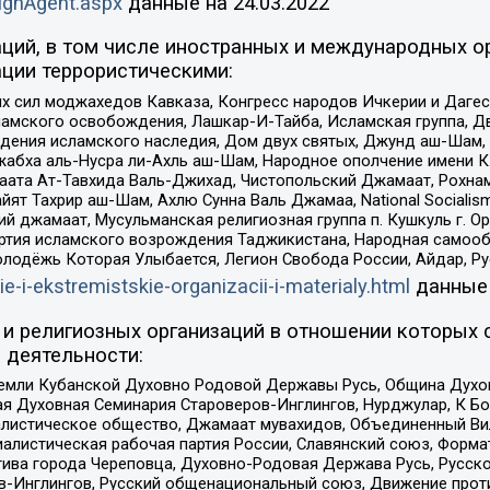
ignAgent.aspx
данные на
24.03.2022
ций, в том числе иностранных и международных ор
ции террористическими:
ил моджахедов Кавказа, Конгресс народов Ичкерии и Дагеста
ламского освобождения, Лашкар-И-Тайба, Исламская группа, Дв
ения исламского наследия, Дом двух святых, Джунд аш-Шам, 
жабха аль-Нусра ли-Ахль аш-Шам, Народное ополчение имени К.
ата Ат-Тавхида Валь-Джихад, Чистопольский Джамаат, Рохнам
ят Тахрир аш-Шам, Ахлю Сунна Валь Джамаа, National Socialism
ий джамаат, Мусульманская религиозная группа п. Кушкуль г. 
ртия исламского возрождения Таджикистана, Народная самооб
олодёжь Которая Улыбается, Легион Свобода России, Айдар, Р
ie-i-ekstremistskie-organizacii-i-materialy.html
данные
и религиозных организаций в отношении которых 
 деятельности:
земли Кубанской Духовно Родовой Державы Русь, Община Духо
 Духовная Семинария Староверов-Инглингов, Нурджулар, К Бо
листическое общество, Джамаат мувахидов, Объединенный Вил
иалистическая рабочая партия России, Славянский союз, Форма
ива города Череповца, Духовно-Родовая Держава Русь, Русск
-Инглингов, Русский общенациональный союз, Движение против