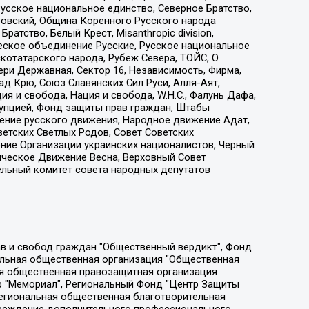
усское национальное единство, Северное Братство,
ровский, Община Коренного Русского народа
атство, Белый Крест, Misanthropic division,
еское объединение Русские, Русское национальное
котатарского народа, Рубеж Севера, ТОЙС, О
ри Державная, Сектор 16, Независимость, Фирма,
д Крю, Союз Славянских Сил Руси, Алля-Аят,
я и свобода, Нация и свобода, W.H.С., Фалунь Дафа,
рупцией, Фонд защиты прав граждан, Штабы
ение русского движения, Народное движение Адат,
етских Светлых Родов, Совет Советских
ение Организации украинских националистов, Черный
ическое Движение Весна, Верховный Совет
ельный комитет совета народных депутатов
ции социально-правовых программ "Лилит", Дальневосточное общественное движение "Маяк", Санкт-Петербургская ЛГБТ-инициативная группа "Выход", Инициативная группа ЛГБТ+ "Реверс", Алексеев Андрей Викторович, Бекбулатова Таисия Львовна, Беляев Иван Михайлович, Владыкина Елена Сергеевна, Гельман Марат Александрович, Никульшина Вероника Юрьевна, Толоконникова Надежда Андреевна, Шендерович Виктор Анатольевич, Общество с ограниченной ответственностью "Данное сообщение", Общество с ограниченной ответственностью Издательский дом "Новая глава", Айнбиндер Александра Александровна, Московский комьюнити-центр для ЛГБТ+инициатив, Благотворительный фонд развития филантропии, Deutsche Welle (Германия, Kurt-Schumacher-Strasse 3, 53113 Bonn), Борзунова Мария Михайловна, Воробьев Виктор Викторович, Голубева Анна Львовна, Константинова Алла Михайловна, Малкова Ирина Владимировна, Мурадов Мурад Абдулгалимович, Осетинская Елизавета Николаевна, Понасенков Евгений Николаевич, Ганапольский Матвей Юрьевич, Киселев Евгений Алексеевич, Борухович Ирина Григорьевна, Дремин Иван Тимофеевич, Дубровский Дмитрий Викторович, Красноярская региональная общественная организация поддержки и развития альтернативных образовательных технологий и межкультурных коммуникаций "ИНТЕРРА", Маяковская Екатерина Алексеевна, Фейгин Марк Захарович, Филимонов Андрей Викторович, Дзугкоева Регина Николаевна, Доброхотов Роман Александрович, Дудь Юрий Александрович, Елкин Сергей Владимирович, Кругликов Кирилл Игоревич, Сабунаева Мария Леонидовна, Семенов Алексей Владимирович, Шаинян Карен Багратович, Шульман Екатерина Михайловна, Асафьев Артур Валерьевич, Вахштайн Виктор Семенович, Венедиктов Алексей Алексеевич, Лушникова Екатерина Евгеньевна, Волков Леонид Михайлович, Невзоров Александр Глебович, Пархоменко Сергей Борисович, Сироткин Ярослав Николаевич, Кара-Мурза Владимир Владимирович, Баранова Наталья Владимировна, Гозман Леонид Яковлевич, Кагарлицкий Борис Юльевич, Климарев Михаил Валерьевич, Милов Владимир Станиславович, Автономная некоммерческая организация Краснодарский центр современного искусства "Типография", Моргенштерн Алишер Тагирович, Соболь Любовь Эдуардовна, Общество с ограниченной ответственностью "ЛИЗА НОРМ", Каспаров Гарри Кимович, Ходорковский Михаил Борисович, Общество с ограниченной ответственностью "Апрельские тезисы", Данилович Ирина Брониславовна, Кашин Олег Владимирович, Петров Николай Владимирович, Пивоваров Алексей Владимирович, Соколов Михаил Владимирович, Цветкова Юлия Владимировна, Чичваркин Евгений Александрович, Комитет против пыток/Команда против пыток, Общество с ограниченной ответственностью "Первый научный", Общество с ограниченной ответственностью "Вертолет и ко", Белоцерковская Вероника Борисовна, Кац Максим Евгеньевич, Лазарева Татьяна Юрьевна, Шаведдинов Руслан Табризович, Яшин Илья Валерьевич, Общество с ограниченной ответственностью "Иноагент ААВ", Алешковский Дмитрий Петрович, Альбац Евгения Марковна, Быков Дмитрий Львович, Галямина Юлия Евгеньевна, Лойко Сергей Леонидович, Мартынов Кирилл Константинович, Медведев Сергей Александрович, Крашенинников Федор Геннадиевич, Гордеева Катерина Вл