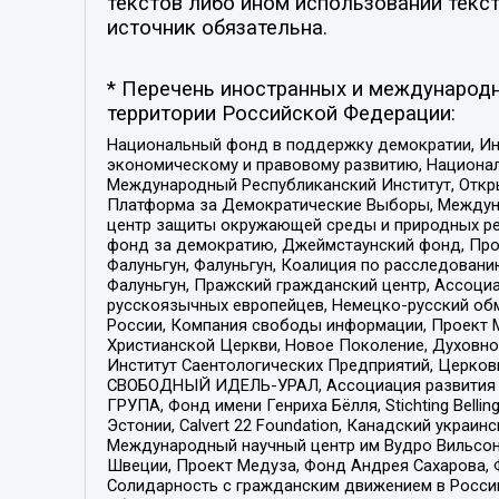
текстов либо ином использовании текст
источник обязательна.
* Перечень иностранных и международн
территории Российской Федерации:
Национальный фонд в поддержку демократии, Ин
экономическому и правовому развитию, Национ
Международный Республиканский Институт, Откры
Платформа за Демократические Выборы, Междуна
центр защиты окружающей среды и природных ресу
фонд за демократию, Джеймстаунский фонд, Прож
Фалуньгун, Фалуньгун, Коалиция по расследован
Фалуньгун, Пражский гражданский центр, Ассоци
русскоязычных европейцев, Немецко-русский об
России, Компания свободы информации, Проект М
Христианской Церкви, Новое Поколение, Духовн
Институт Саентологических Предприятий, Церков
СВОБОДНЫЙ ИДЕЛЬ-УРАЛ, Ассоциация развития ж
ГРУПА, Фонд имени Генриха Бёлля, Stichting Bellin
Эстонии, Calvert 22 Foundation, Канадский укра
Международный научный центр им Вудро Вильсона
Швеции, Проект Медуза, Фонд Андрея Сахарова, Ф
Солидарность с гражданским движением в России 