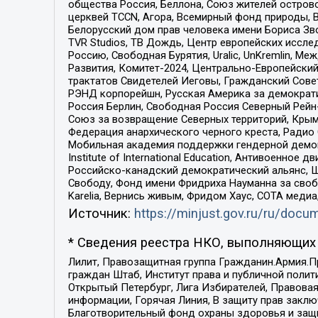
общества Россия, Беллона, Союз жителей острово
церквей TCCN, Агора, Всемирный фонд природы, B
Белорусский дом прав человека имени Бориса Зво
TVR Studios, ТВ Дождь, Центр европейских иссл
Россию, Свободная Бурятия, Uralic, UnKremlin, 
Развития, Комитет-2024, Центрально-Европейски
трактатов Свидетелей Иеговы, Гражданский Совет
РЭНД корпорейшн, Русская Америка за демократи
Россия Берлин, Свободная Россия Северный Рейн-В
Союз за возвращение Северных территорий, Крымско
Федерация анархического черного креста, Радио
Мобильная академия поддержки гендерной демократи
Institute of International Education, Антивоенн
Российско-канадский демократический альянс, 
Свободу, Фонд имени Фридриха Науманна за свобо
Karelia, Вернись живым, Фридом Хаус, СОТА меди
Источник:
https://minjust.gov.ru/ru/doc
* Сведения реестра НКО, выполняющих 
Лилит, Правозащитная группа Гражданин.Армия.П
граждан Штаб, Институт права и публичной поли
Открытый Петербург, Лига Избирателей, Правова
информации, Горячая Линия, В защиту прав закл
Благотворительный фонд охраны здоровья и защи