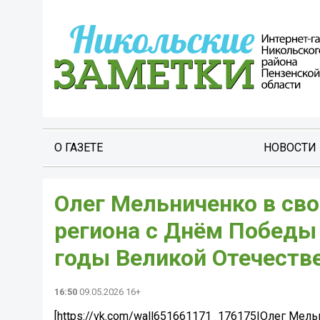
О ГАЗЕТЕ
НОВОСТИ
Олег Мельниченко в св
региона с Днём Победы 
годы Великой Отечеств
16:50
09.05.2026 16+
[https://vk.com/wall651661171_176175|Олег Мел