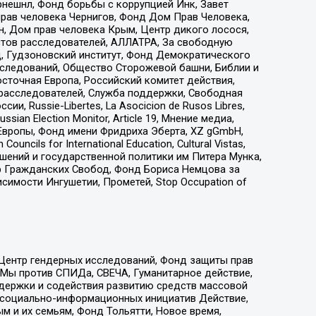
рнешнл, Фонд борьбы с коррупцией Инк, Завет
прав человека Чернигов, Фонд Дом Прав Человека,
н, Дом прав человека Крым, Центр дикого лосося,
стов расследователей, АЛЛАТРА, За свободную
д, Гудзоновский институт, Фонд Демократического
сследований, Общество Сторожевой башни, Библии и
сточная Европа, Российский комитет действия,
-расследователей, Служба поддержки, Свободная
 Russie-Libertes, La Asocicion de Rusos Libres,
an Election Monitor, Article 19, Мнение медиа,
Европы, Фонд имени Фридриха Эберта, XZ gGmbH,
ls for International Education, Cultural Vistas,
ошений и государственной политики им Питера Мунка,
 Гражданских Свобод, Фонд Бориса Немцова за
имости Ингушетии, Прометей, Stop Occupation of
 Центр гендерных исследований, Фонд защиты прав
 Мы против СПИДа, СВЕЧА, Гуманитарное действие,
ддержки и содействия развитию средств массовой
р социально-информационных инициатив Действие,
 и их семьям, Фонд Тольятти, Новое время,