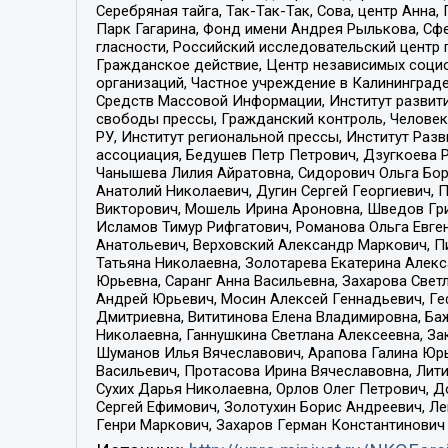
Серебряная тайга, Так-Так-Так, Сова, центр Анн
Парк Гагарина, Фонд имени Андрея Рылькова, Сф
гласности, Российский исследовательский центр 
Гражданское действие, Центр независимых соци
организаций, Частное учреждение в Калининград
Средств Массовой Информации, Институт развити
свободы прессы, Гражданский контроль, Человек
РУ, Институт региональной прессы, Институт Ра
ассоциация, Бедушев Петр Петрович, Дзугкоева 
Чанышева Лилия Айратовна, Сидорович Ольга Бори
Анатолий Николаевич, Дугин Сергей Георгиевич, 
Викторович, Мошель Ирина Ароновна, Шведов Гри
Исламов Тимур Рифгатович, Романова Ольга Евге
Анатольевич, Верховский Александр Маркович, П
Татьяна Николаевна, Золотарева Екатерина Алек
Юрьевна, Саранг Анна Васильевна, Захарова Свет
Андрей Юрьевич, Мосин Алексей Геннадьевич, Ге
Дмитриевна, Вититинова Елена Владимировна, Ба
Николаевна, Ганнушкина Светлана Алексеевна, За
Шуманов Илья Вячеславович, Арапова Галина Юрь
Васильевич, Протасова Ирина Вячеславовна, Лит
Сухих Дарья Николаевна, Орлов Олег Петрович, 
Сергей Ефимович, Золотухин Борис Андреевич, Л
Генри Маркович, Захаров Герман Константинович