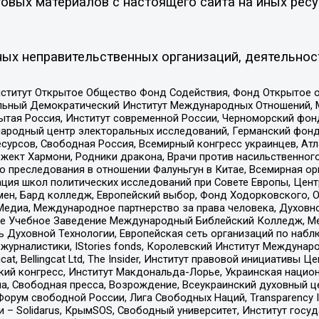
овых материалов с настоящего сайта на иных ресу
ых неправительственных организаций, деятельнос
ститут Открытое Общество Фонд Содействия, Фонд Открытое 
альный Демократический Институт Международных Отношений,
тая Россия, Институт современной России, Черноморский фонд
родный центр электоральных исследований, Германский фонд
рсов, Свободная Россия, Всемирный конгресс украинцев, Атла
ект Хармони, Родники дракона, Врачи против насильственного
ию преследования в отношении Фалуньгун в Китае, Всемирная о
ация школ политических исследований при Совете Европы, Цен
мен, Бард колледж, Европейский выбор, Фонд Ходорковского,
едиа, Международное партнерство за права человека, Духовно
ое Учебное Заведение Международный Библейский Колледж, М
ь Духовной Технологии, Европейская сеть организаций по наб
урналистики, IStories fonds, Королевский Институт Между
gcat, Bellingcat Ltd, The Insider, Институт правовой инициатив
инский конгресс, Институт Макдональда-Лорье, Украинская нац
, Свободная пресса, Возрождение, Всеукраинский духовный цен
орум свободной России, Лига Свободных Наций, Transparеncy I
– Solidarus, КрымSOS, Свободный университет, Институт госу