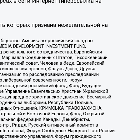
рсах в сети Интернет гиперссылка на
ть которых признана нежелательной на
общество, Американо-российский фонд по
 MEDIA DEVELOPMENT INVESTMENT FUND,
 регионального сотрудничества, Европейская
 Маршалла Соединенных Штатов, Тихоокеанский
нтический совет, Человек в беде, Европейский
 извлечения органов, Фалунь Дафа, Друзья
рганизация по расследованию преследований
тр либеральной современности, Форум
 Оксфордский российский фонд, Фонд Будущее
е Управление Евангельских Христиан Украинской
еждународное христианское движение, Всемирный
людению за выборами, Республика Польша,
народных Отношений, КРИМСЬКА ПРАВОЗАХИСНА
ы Центральной и Восточной Европы, Фонд Открытой
иональная федерация Канады, Декабристы,
тр , Риддл, Русский антивоенный комитет в
nternational, Форум Свободных Народов ПостРоссии,
дарственного управления, Форум гражданского