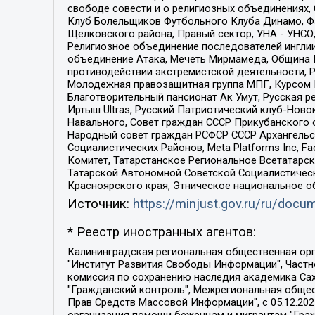
свободе совести и о религиозных объединениях,
Клуб Болельщиков Футбольного Клуба Динамо, Фа
Щелковского района, Правый сектор, УНА - УНСО, У
Религиозное объединение последователей инглии
объединение Атака, Мечеть Мирмамеда, Община К
противодействии экстремистской деятельности, 
Молодежная правозащитная группа МПГ, Курсом П
Благотворительный пансионат Ак Умут, Русская ре
Иртыш Ultras, Русский Патриотический клуб-Нов
Навального, Совет граждан СССР Прикубанского 
Народный совет граждан РСФСР СССР Архангельск
Социалистических Районов, Meta Platforms Inc, 
Комитет, Татарстанское Региональное Всетатар
Татарской Автономной Советской Социалистическ
Красноярского края, Этническое национальное о
Источник:
https://minjust.gov.ru/ru/doc
* Реестр иностранных агентов:
Калининградская региональная общественная организация "Экозащита!-Женсовет", Фонд содействия защите прав и свобод граждан "Общественный вердикт", Фонд "Институт Развития Свободы Информации", Частное учреждение "Информационное агентство МЕМО. РУ", Региональная общественная организация "Общественная комиссия по сохранению наследия академика Сахарова", Фонд поддержки свободы прессы, Санкт-Петербургская общественная правозащитная организация "Гражданский контроль", Межрегиональная общественная организация "Информационно-просветительский центр "Мемориал", Региональный Фонд "Центр Защиты Прав Средств Массовой Информации", с 05.12.2023 Фонд "Центр Защиты Прав Средств массовой информации", Региональная общественная благотворительная организация помощи беженцам и мигрантам "Гражданское содействие", Негосударственное образовательное учреждение дополнительного профессионального образования (повышение квалификации) специалистов "АКАДЕМИЯ ПО ПРАВАМ ЧЕЛОВЕКА", Свердловская региональная общественная организация "Сутяжник", Автономная некоммерческая организация "Центр независимых социологических исследований", Союз общественных объединений "Российский исследовательский центр по правам человека", Региональное общественное учреждение научно-информационный центр "МЕМОРИАЛ", Некоммерческая организация "Фонд защиты гласности", Автономная некоммерческая организация "Институт прав человека", Городская общественная организация "Екатеринбургское общество "МЕМОРИАЛ", Городская общественная организация "Рязанское историко-просветительское и правозащитное общество "Мемориал" (Рязанский Мемориал), Челябинский региональный орган общественной самодеятельности – женское общественное объединение "Женщины Евразии", Челябинский региональный орган общественной самодеятельности "Уральская правозащитная группа", Фонд содействия защите здоровья и социальной справедливости имени Андрея Рылькова, Автономная Некоммерческая Организация "Аналитический Центр Юрия Левады", Автономная некоммерческая организация социальной поддержки населения "Проект Апрель", Региональная общественная организация помощи женщинам и детям, находящимся в кризисной ситуации "Информационно-методический центр "Анна", Фонд содействия развитию массовых коммуникаций и правовому просвещению "Так-так-Так", Фонд содействия устойчивому развитию "Серебряная тайга", Свердловский региональный общественный фонд социальных проектов "Новое время", "Idel.Реалии", Кавказ.Реалии, Крым.Реалии, Телеканал Настоящее Время, Татаро-башкирская служба Радио Свобода (Azatliq Radiosi), Радио Свободная Европа/Радио Свобода (PCE/PC), "Сибирь.Реалии", "Фактограф", Благотворительный фонд помощи осужденным и их семьям, Автономная некоммерческая организация "Институт глобализации и социальных движений", Фонд "В защиту прав заключенных", Частное учреждение "Центр поддержки и содействия развитию средств массовой информации", Пензенский региональный общественный благотворительный фонд "Гражданский союз", "Север.Реалии", Некоммерческая организация Фонд "Правовая инициатива", 