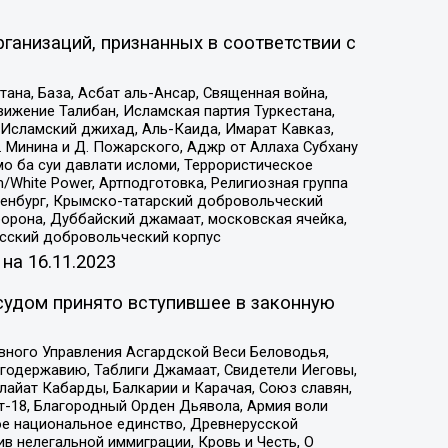
ганизаций, признанных в соответствии с
на, База, Асбат аль-Ансар, Священная война,
ижение Талибан, Исламская партия Туркестана,
Исламский джихад, Аль-Каида, Имарат Кавказ,
 Минина и Д. Пожарского, Аджр от Аллаха Субхану
о ба суи давлати исломи, Террористическое
/White Power, Артподготовка, Религиозная группа
Оренбург, Крымско-татарский добровольческий
орона, Дуббайский джамаат, московская ячейка,
усский добровольческий корпус
 на
16.11.2023
судом принято вступившее в законную
вного Управления Асгардской Веси Беловодья,
годержавию, Таблиги Джамаат, Свидетели Иеговы,
айат Кабарды, Балкарии и Карачая, Союз славян,
т-18, Благородный Орден Дьявола, Армия воли
ое национальное единство, Древнерусской
 нелегальной иммиграции, Кровь и Честь, О