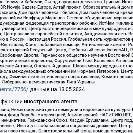
в Тисима и Хабомаи, Съезд народных депутатов, Гринпис Инте
DR Novaja Gazeta-Europe, Алтай проект, Образовательный дом 
зскова, Дом прав человека Тбилиси, Дом прав человека Ерева
едований им Вилфрида Мартенса, Сетевое объединение журнали
Международная федерация транспортных рабочих, ИстЧам Финлан
й университет, Центр восточноевропейских и международных и
, Центр анализа европейской политики, Академическая сеть Во
ю в России, Настоящая Россия, Глобальная сеть журналистов
естфалия, Фонд глобальной помощи, Антивоенный комитет России,
татарский Ресурсный Центр, Глобальный союз IndustriALL, Russi
 Свободная Европа, Германское общество изучения Восточной 
и и миротворчества, Форум имени Льва Копелева, American Counci
ое движение Антальи, Открытый диалог, Школа международных отн
Школа международных отношений им Нормана Патерсона, Центр
ду, Феминистское антивоенное сопротивление, Комитет независ
а, Либерально-демократическая Лига Украины
uments/7756/
данные на
13.05.2024
функции иностранного агента:
раво, Нижегородский центр немецкой и европейской культуры,
тики, Фонд борьбы с коррупцией, Альянс врачей, НАСИЛИЮ.НЕТ,
я инициатива, Гражданский Союз, Хасдей Ерушалаим, Центр по
юченных, Институт глобализации и социальных движений, Цент
ты прав граждан, Благотворительный фонд помощи осужденным