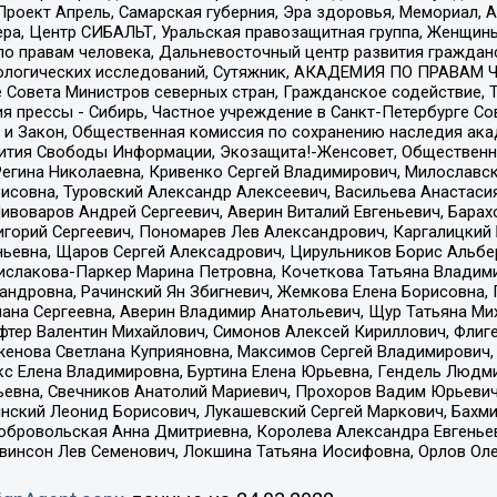
а, Проект Апрель, Самарская губерния, Эра здоровья, Мемориал
ера, Центр СИБАЛЬТ, Уральская правозащитная группа, Женщины
по правам человека, Дальневосточный центр развития гражданс
ологических исследований, Сутяжник, АКАДЕМИЯ ПО ПРАВАМ Ч
е Совета Министров северных стран, Гражданское содействие,
я прессы - Сибирь, Частное учреждение в Санкт-Петербурге С
 и Закон, Общественная комиссия по сохранению наследия ак
звития Свободы Информации, Экозащита!-Женсовет, Общественн
Регина Николаевна, Кривенко Сергей Владимирович, Милославс
совна, Туровский Александр Алексеевич, Васильева Анастасия
Пивоваров Андрей Сергеевич, Аверин Виталий Евгеньевич, Бара
горий Сергеевич, Пономарев Лев Александрович, Каргалицкий 
ньевна, Щаров Сергей Алексадрович, Цирульников Борис Альбер
ислакова-Паркер Марина Петровна, Кочеткова Татьяна Владими
сандровна, Рачинский Ян Збигневич, Жемкова Елена Борисовна,
лана Сергеевна, Аверин Владимир Анатольевич, Щур Татьяна М
фтер Валентин Михайлович, Симонов Алексей Кириллович, Флиг
женова Светлана Куприяновна, Максимов Сергей Владимирович, 
кс Елена Владимировна, Буртина Елена Юрьевна, Гендель Людм
евна, Свечников Анатолий Мариевич, Прохоров Вадим Юрьевич
инский Леонид Борисович, Лукашевский Сергей Маркович, Бахм
Добровольская Анна Дмитриевна, Королева Александра Евгенье
евинсон Лев Семенович, Локшина Татьяна Иосифовна, Орлов Ол