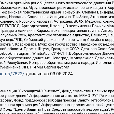
 Омская организация общественного политического движения Р
йзрахманисты, Мусульманская религиозная организация п. Бо
краинская повстанческая армия, Тризуб им. Степана Бандеры, Бр
зма, Народная Социальная Инициатива, TulaSkins, Этнополитич
оренного Русского народа г. Астрахани, ВОЛЯ, Меджлис крымс
РЕВТАТПОД, Артподготовка, Штольц, В честь иконы Божией Мате
равды и Единения, Каракольская инициативная группа, Автогра
спублика Русь, Арестантское уголовное единство, Башкорт, Наци
окузнецк/РПК, Сибирский державный союз, Фонд борьбы с кор
округа г. Краснодара, Мужское государство, Народное объедин
ой области, Проект Штурм, Граждане СССР, Держава Союз Сов
Facebook, Instagram, WhatsApp, СИЧ-С14, Добровольческое Движ
ское общественное движение, Невоград, Молодежное Демократ
ой Республики, Конгресс ойрат-калмыцкого народа, Исполнит
бъединение, ЛГБТ, Я.МЫ Сергей Фургал
uments/7822/
данные на
03.05.2024
Общество с ограниченной ответственностью "Радио Свободная Европа/Радио Свобода", Чешское информационное агентство "MEDIUM-ORIENT", Красноярская региональная общественная организация "Мы против СПИДа", Камалягин Денис Николаевич, Маркелов Сергей Евгеньевич, Пономарев Лев Александрович, Савицкая Людмила Алексеевна, Автономная некоммерческая организация "Центр по работе с проблемой насилия "НАСИЛИЮ.НЕТ", Межрегиональный профессиональный союз работников здравоохранения "Альянс врачей", Юридическое лицо, зарегистрированное в Латвийской Республике, SIA "Medusa Project" (регистрационный номер 40103797863, дата регистрации 10.06.2014), Некоммерческая организация "Фонд по борьбе с коррупцией", Автономная некоммерческая организация "Институт права и публичной политики", Баданин Роман Сергеевич, Гликин Максим Александрович, Железнова Мария Михайловна, Лукьянова Юлия Сергеевна, Маетная Елизавета Витальевна, Маняхин Петр Борисович, Чуракова Ольга Владимировна, Ярош Юлия Петровна, Юридическое лицо "The Insider SIA", зарегистрированное в Риге, Латвийская Республика (дата регистрации 26.06.2015), являющееся администратором доменного имени интернет-издания "The Insider SIA", https://theins.ru, Постернак Алексей Евгеньевич, Рубин Михаил Аркадьевич, Анин Роман Александрович, Юридическое лицо Istories fonds, зарегистрированное в Латвийской Республике (регистрационный номер 50008295751, дата регистрации 24.02.2020), Великовский Дмитрий Александрович, Долинина Ирина Николаевна, Мароховская Алеся Алексеевна, Шлейнов Роман Юрьевич, Шмагун Олеся Валентиновна, Общество с ограниченной ответственностью "Альтаир 2021", Общество с ограниченной ответственностью "Вега 2021", Общество с ограниченной ответственностью "Главный редактор 2021", Общество с ограниченной ответственностью "Ромашки монолит", Важенков Артем Валерьевич, Ивановская областная общественная организация "Центр гендерных исследований", Гурман Юрий Альбертович, Медиапроект "ОВД-Инфо", Егоров Владимир Владимирович, Жилинский Владимир Александрович, Общество с ограниченной ответственностью "ЗП", Иванова София Юрьевна, Карезина Инна Павловна, Кильтау Екатерина Викторовна, Петров Алексей Викторович, Пискунов Сергей Евгеньевич, Смирнов Сергей Сергеевич, Тихонов Михаил Сергеевич, Общество с ограниченной ответственностью "ЖУРНАЛИСТ-ИНОСТРАННЫЙ АГЕНТ", Арапова Галина Юрьевна, Вольтская Татьяна Анатольевна, Американская компания "Mason G.E.S. Anonymous Foundation" (США), являющаяся владельцем интернет-издания https://mnews.world/, Компания "Stichting Bellingcat", зарегистрированная в Нидерландах (дата регистрации 11.07.2018), Захаров Андрей Вячеславович, Клепиковская Екатерина Дмитриевна, Общество с ограниченной ответственностью "МЕМО", Перл Роман Александрович, Симонов Евгений Алексеевич, Соловьева Елена Анатольевна, Сотников Даниил Владимирович, Сурначева Елизавета Дмитриевна, Автономная некоммерческая организация по защите прав человека и информированию населения "Якутия – Наше Мнение", Общество с ограниченной ответственностью "Москоу диджитал медиа", с 26.01.2023 Общество с ограниченной ответственностью "Чайка Белые сады", Ветошкина Валерия Валерьевна, Заговора Максим Александрович, Межрегиональное общественное движение "Российская ЛГБТ - сеть", Оленичев Максим Владимирович, Павлов Иван Юрьевич, Скворцова Елена Сергеевна, Общество с ограниченной ответственностью "Как бы инагент", Кочетков Игорь Викторович, Общество с ограниченной ответственностью "Честные выборы", Еланчик Олег Александрович, Общество с ограниченной ответственностью "Нобелевский призыв", Гималова Регина Эмилевна, Григорьев Андрей Валерьевич, Григорьева Алина Александровна, Ассоциация по содействию защите прав призывников, альтернативнослужащих и военнослужащих "Правозащитная группа "Гражданин.Армия.Право", Хисамова Регина Фаритовна, Автономная некоммерческая организация по реализа