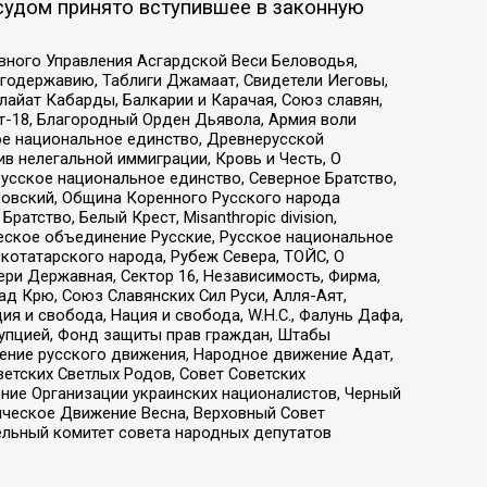
судом принято вступившее в законную
вного Управления Асгардской Веси Беловодья,
годержавию, Таблиги Джамаат, Свидетели Иеговы,
айат Кабарды, Балкарии и Карачая, Союз славян,
т-18, Благородный Орден Дьявола, Армия воли
ое национальное единство, Древнерусской
 нелегальной иммиграции, Кровь и Честь, О
усское национальное единство, Северное Братство,
ровский, Община Коренного Русского народа
атство, Белый Крест, Misanthropic division,
еское объединение Русские, Русское национальное
котатарского народа, Рубеж Севера, ТОЙС, О
ри Державная, Сектор 16, Независимость, Фирма,
д Крю, Союз Славянских Сил Руси, Алля-Аят,
я и свобода, Нация и свобода, W.H.С., Фалунь Дафа,
рупцией, Фонд защиты прав граждан, Штабы
ение русского движения, Народное движение Адат,
етских Светлых Родов, Совет Советских
ение Организации украинских националистов, Черный
ическое Движение Весна, Верховный Совет
ельный комитет совета народных депутатов