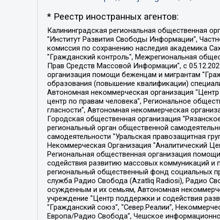
* Реестр иностранных агентов:
Калининградская региональная общественная организация "Экозащита!-Женсовет", Фонд содействия защите прав и свобод граждан "Общественный вердикт", Фонд "Институт Развития Свободы Информации", Частное учреждение "Информационное агентство МЕМО. РУ", Региональная общественная организация "Общественная комиссия по сохранению наследия академика Сахарова", Фонд поддержки свободы прессы, Санкт-Петербургская общественная правозащитная организация "Гражданский контроль", Межрегиональная общественная организация "Информационно-просветительский центр "Мемориал", Региональный Фонд "Центр Защиты Прав Средств Массовой Информации", с 05.12.2023 Фонд "Центр Защиты Прав Средств массовой информации", Региональная общественная благотворительная организация помощи беженцам и мигрантам "Гражданское содействие", Негосударственное образовательное учреждение дополнительного профессионального образования (повышение квалификации) специалистов "АКАДЕМИЯ ПО ПРАВАМ ЧЕЛОВЕКА", Свердловская региональная общественная организация "Сутяжник", Автономная некоммерческая организация "Центр независимых социологических исследований", Союз общественных объединений "Российский исследовательский центр по правам человека", Региональное общественное учреждение научно-информационный центр "МЕМОРИАЛ", Некоммерческая организация "Фонд защиты гласности", Автономная некоммерческая организация "Институт прав человека", Городская общественная организация "Екатеринбургское общество "МЕМОРИАЛ", Городская общественная организация "Рязанское историко-просветительское и правозащитное общество "Мемориал" (Рязанский Мемориал), Челябинский региональный орган общественной самодеятельности – женское общественное объединение "Женщины Евразии", Челябинский региональный орган общественной самодеятельности "Уральская правозащитная группа", Фонд содействия защите здоровья и социальной справедливости имени Андрея Рылькова, Автономная Некоммерческая Организация "Аналитический Центр Юрия Левады", Автономная некоммерческая организация социальной поддержки населения "Проект Апрель", Региональная общественная организация помощи женщинам и детям, находящимся в кризисной ситуации "Информационно-методический центр "Анна", Фонд содействия развитию массовых коммуникаций и правовому просвещению "Так-так-Так", Фонд содействия устойчивому развитию "Серебряная тайга", Свердловский региональный общественный фонд социальных проектов "Новое время", "Idel.Реалии", Кавказ.Реалии, Крым.Реалии, Телеканал Настоящее Время, Татаро-башкирская служба Радио Свобода (Azatliq Radiosi), Радио Свободная Европа/Радио Свобода (PCE/PC), "Сибирь.Реалии", "Фактограф", Благотворительный фонд помощи осужденным и их семьям, Автономная некоммерческая организация "Институт глобализации и социальных движений", Фонд "В защиту прав заключенных", Частное учреждение "Центр поддержки и содействия развитию средств массовой информации", Пензенский региональный общественный благотворительный фонд "Гражданский союз", "Север.Реалии", Некоммерческая организация Фонд "Правовая инициатива", 