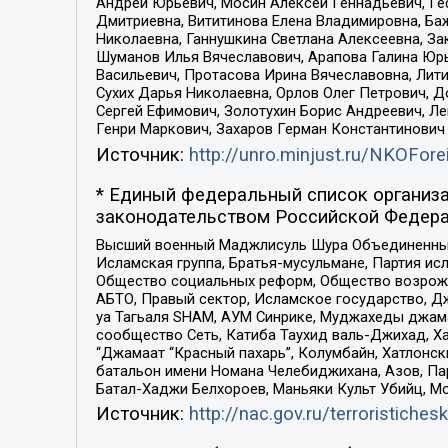
Андрей Юрьевич, Мосин Алексей Геннадьевич, Ге
Дмитриевна, Вититинова Елена Владимировна, Ба
Николаевна, Ганнушкина Светлана Алексеевна, За
Шуманов Илья Вячеславович, Арапова Галина Юрь
Васильевич, Протасова Ирина Вячеславовна, Лит
Сухих Дарья Николаевна, Орлов Олег Петрович, 
Сергей Ефимович, Золотухин Борис Андреевич, Л
Генри Маркович, Захаров Герман Константинович
Источник:
http://unro.minjust.ru/NKOFore
* Единый федеральный список организа
законодательством Российской Федера
Высший военный Маджлисуль Шура Объединенных с
Исламская группа, Братья-мусульмане, Партия ис
Общество социальных реформ, Общество возрожд
АБТО, Правый сектор, Исламское государство, Д
уа Тагьаля SHAM, АУМ Синрике, Муджахеды джама
сообщество Сеть, Катиба Таухид валь-Джихад, Хай
“Джамаат “Красный пахарь”, Колумбайн, Хатлонск
батальон имени Номана Челебиджихана, Азов, Па
Батал-Хаджи Белхороев, Маньяки Культ Убийц, М
Источник:
http://nac.gov.ru/terroristichesk