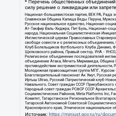
* Перечень общественных объединений 
силу решение о ликвидации или запрете
Национал-большевистская партия, ВЕК РА, Рада 
Славянская Община Капища Веды Перуна, Мужская
Русское национальное единство, Национал-социа
Ат-Такфир Валь-Хиджра, Пит Буль, Национал-соц
народа, Национальная Социалистическая Инициат
Инглистической церкви Православных Староверов
свободе совести и о религиозных объединениях,
Клуб Болельщиков Футбольного Клуба Динамо, Фа
Щелковского района, Правый сектор, УНА - УНСО, У
Религиозное объединение последователей инглии
объединение Атака, Мечеть Мирмамеда, Община К
противодействии экстремистской деятельности, 
Молодежная правозащитная группа МПГ, Курсом П
Благотворительный пансионат Ак Умут, Русская ре
Иртыш Ultras, Русский Патриотический клуб-Нов
Навального, Совет граждан СССР Прикубанского 
Народный совет граждан РСФСР СССР Архангельск
Социалистических Районов, Meta Platforms Inc, 
Комитет, Татарстанское Региональное Всетатар
Татарской Автономной Советской Социалистическ
Красноярского края, Этническое национальное о
Источник:
https://minjust.gov.ru/ru/doc