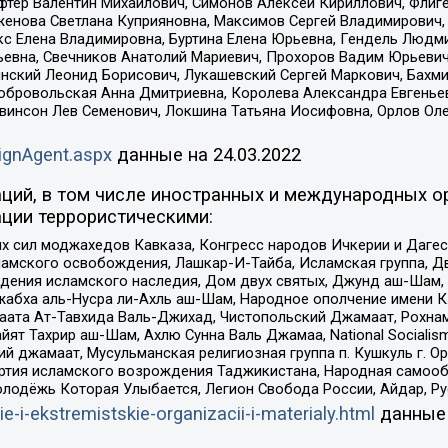
фтер Валентин Михайлович, Симонов Алексей Кириллович, Флиг
женова Светлана Куприяновна, Максимов Сергей Владимирович, 
кс Елена Владимировна, Буртина Елена Юрьевна, Гендель Людм
евна, Свечников Анатолий Мариевич, Прохоров Вадим Юрьевич
инский Леонид Борисович, Лукашевский Сергей Маркович, Бахм
Добровольская Анна Дмитриевна, Королева Александра Евгенье
евинсон Лев Семенович, Локшина Татьяна Иосифовна, Орлов Ол
ignAgent.aspx
данные на
24.03.2022
ций, в том числе иностранных и международных ор
ции террористическими:
ил моджахедов Кавказа, Конгресс народов Ичкерии и Дагеста
ламского освобождения, Лашкар-И-Тайба, Исламская группа, Дв
ения исламского наследия, Дом двух святых, Джунд аш-Шам, 
жабха аль-Нусра ли-Ахль аш-Шам, Народное ополчение имени К.
ата Ат-Тавхида Валь-Джихад, Чистопольский Джамаат, Рохнам
ят Тахрир аш-Шам, Ахлю Сунна Валь Джамаа, National Socialism
ий джамаат, Мусульманская религиозная группа п. Кушкуль г. 
ртия исламского возрождения Таджикистана, Народная самооб
олодёжь Которая Улыбается, Легион Свобода России, Айдар, Р
ie-i-ekstremistskie-organizacii-i-materialy.html
данные