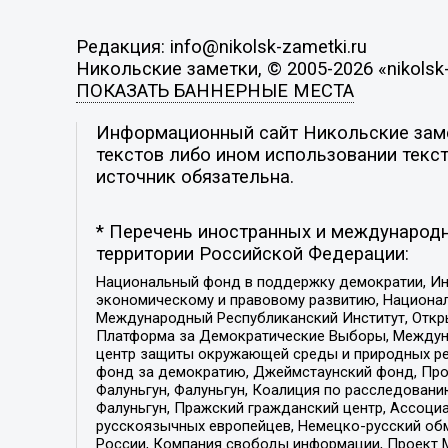
Редакция: info@nikolsk-zametki.ru
Никольские заметки, © 2005-2026 «nikolsk-
ПОКАЗАТЬ БАННЕРНЫЕ МЕСТА
Информационный сайт Никольские замет
текстов либо ином использовании текст
источник обязательна.
* Перечень иностранных и международн
территории Российской Федерации:
Национальный фонд в поддержку демократии, Ин
экономическому и правовому развитию, Национ
Международный Республиканский Институт, Откры
Платформа за Демократические Выборы, Междуна
центр защиты окружающей среды и природных ресу
фонд за демократию, Джеймстаунский фонд, Прож
Фалуньгун, Фалуньгун, Коалиция по расследован
Фалуньгун, Пражский гражданский центр, Ассоци
русскоязычных европейцев, Немецко-русский об
России, Компания свободы информации, Проект М