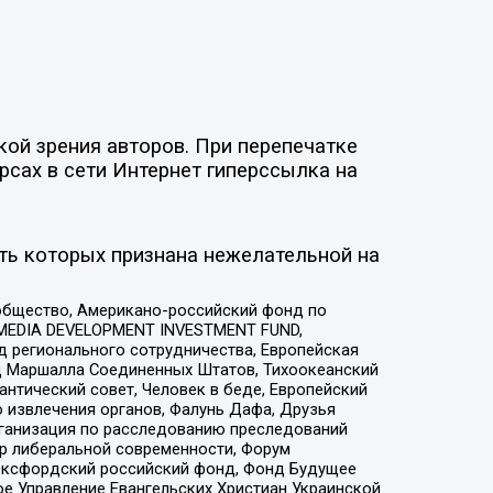
ой зрения авторов. При перепечатке
рсах в сети Интернет гиперссылка на
ть которых признана нежелательной на
общество, Американо-российский фонд по
 MEDIA DEVELOPMENT INVESTMENT FUND,
 регионального сотрудничества, Европейская
 Маршалла Соединенных Штатов, Тихоокеанский
нтический совет, Человек в беде, Европейский
 извлечения органов, Фалунь Дафа, Друзья
рганизация по расследованию преследований
тр либеральной современности, Форум
 Оксфордский российский фонд, Фонд Будущее
е Управление Евангельских Христиан Украинской