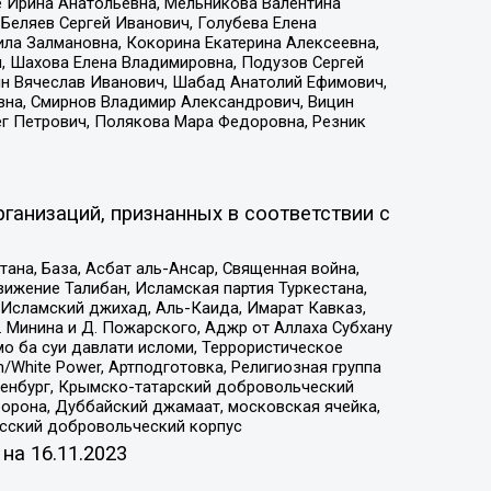
е Ирина Анатольевна, Мельникова Валентина
Беляев Сергей Иванович, Голубева Елена
ила Залмановна, Кокорина Екатерина Алексеевна,
, Шахова Елена Владимировна, Подузов Сергей
ин Вячеслав Иванович, Шабад Анатолий Ефимович,
вна, Смирнов Владимир Александрович, Вицин
ег Петрович, Полякова Мара Федоровна, Резник
ганизаций, признанных в соответствии с
на, База, Асбат аль-Ансар, Священная война,
ижение Талибан, Исламская партия Туркестана,
Исламский джихад, Аль-Каида, Имарат Кавказ,
 Минина и Д. Пожарского, Аджр от Аллаха Субхану
о ба суи давлати исломи, Террористическое
/White Power, Артподготовка, Религиозная группа
Оренбург, Крымско-татарский добровольческий
орона, Дуббайский джамаат, московская ячейка,
усский добровольческий корпус
 на
16.11.2023