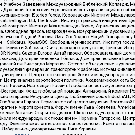
ое Учебное Заведение Международный Библейский Колледж, М
ь Духовной Технологии, Европейская сеть организаций по наб
урналистики, IStories fonds, Королевский Институт Между
gcat, Bellingcat Ltd, The Insider, Институт правовой инициатив
инский конгресс, Институт Макдональда-Лорье, Украинская нац
, Свободная пресса, Возрождение, Всеукраинский духовный цен
орум свободной России, Лига Свободных Наций, Transparеncy I
– Solidarus, КрымSOS, Свободный университет, Институт госу
в Тисима и Хабомаи, Съезд народных депутатов, Гринпис Инте
DR Novaja Gazeta-Europe, Алтай проект, Образовательный дом 
зскова, Дом прав человека Тбилиси, Дом прав человека Ерева
едований им Вилфрида Мартенса, Сетевое объединение журнали
Международная федерация транспортных рабочих, ИстЧам Финлан
й университет, Центр восточноевропейских и международных и
, Центр анализа европейской политики, Академическая сеть Во
ю в России, Настоящая Россия, Глобальная сеть журналистов
естфалия, Фонд глобальной помощи, Антивоенный комитет России,
татарский Ресурсный Центр, Глобальный союз IndustriALL, Russi
 Свободная Европа, Германское общество изучения Восточной 
и и миротворчества, Форум имени Льва Копелева, American Counci
ое движение Антальи, Открытый диалог, Школа международных отн
Школа международных отношений им Нормана Патерсона, Центр
ду, Феминистское антивоенное сопротивление, Комитет независ
а, Либерально-демократическая Лига Украины