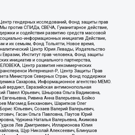
 Центр гендерных исследований, Фонд защиты прав
 Мы против СПИДа, СВЕЧА, Гуманитарное действие,
ддержки и содействия развитию средств массовой
р социально-информационных инициатив Действие,
 и их семьям, Фонд Тольятти, Новое время,
, Аналитический Центр Юрия Левады, Издательство
 Евразии, Институт прав человека, Фонд защиты
ких инициатив и социального партнерства,
ЕЛОВЕКА, Центр развития некоммерческих
 Трансперенси Интернешнл-Р, Центр Защиты Прав
овета Министров Северных Стран, Фонд поддержки
адемика Сахарова, Информационное агентство МЕМО.
ый вердикт, Евразийская антимонопольная
кий Павел Юрьевич, Шнырова Ольга Вадимовна,
 Евгеньевна, Ривина Анна Валерьевна, Бойко
хоев Магомед Бекханович, Шарипков Олег
Борис Юльевич, Созаев Валерий Валерьевич,
тович, Гасан Ольга Павловна, Паутов Юрий
ровна, Чуркина Наталья Валерьевна, Акимова
 Гудков Лев Дмитриевич, Илларионова Юлия
ихайловна, Щур Николай Алексеевич, Блинушов