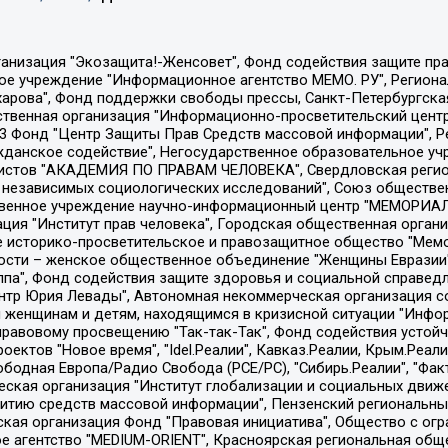
Общество с ограниченной ответственностью "Радио Свободная Европа/Радио Свобода", Чешское информационное агентство "MEDIUM-ORIENT", Красноярская региональная общественная организация "Мы против СПИДа", Камалягин Денис Николаевич, Маркелов Сергей Евгеньевич, Пономарев Лев Александрович, Савицкая Людмила Алексеевна, Автономная некоммерческая организация "Центр по работе с проблемой насилия "НАСИЛИЮ.НЕТ", Межрегиональный профессиональный союз работников здравоохранения "Альянс врачей", Юридическое лицо, зарегистрированное в Латвийской Республике, SIA "Medusa Project" (регистрационный номер 40103797863, дата регистрации 10.06.2014), Некоммерческая организация "Фонд по борьбе с коррупцией", Автономная некоммерческая организация "Институт права и публичной политики", Баданин Роман Сергеевич, Гликин Максим Александрович, Железнова Мария Михайловна, Лукьянова Юлия Сергеевна, Маетная Елизавета Витальевна, Маняхин Петр Борисович, Чуракова Ольга Владимировна, Ярош Юлия Петровна, Юридическое лицо "The Insider SIA", зарегистрированное в Риге, Латвийская Республика (дата регистрации 26.06.2015), являющееся администратором доменного имени интернет-издания "The Insider SIA", https://theins.ru, Постернак Алексей Евгеньевич, Рубин Михаил Аркадьевич, Анин Роман Александрович, Юридическое лицо Istories fonds, зарегистрированное в Латвийской Республике (регистрационный номер 50008295751, дата регистрации 24.02.2020), Великовский Дмитрий Александрович, Долинина Ирина Николаевна, Мароховская Алеся Алексеевна, Шлейнов Роман Юрьевич, Шмагун Олеся Валентиновна, Общество с ограниченной ответственностью "Альтаир 2021", Общество с ограниченной ответственностью "Вега 2021", Общество с ограниченной ответственностью "Главный редактор 2021", Общество с ограниченной ответственностью "Ромашки монолит", Важенков Артем Валерьевич, Ивановская областная общественная организация "Центр гендерных исследований", Гурман Юрий Альбертович, Медиапроект "ОВД-Инфо", Егоров Владимир Владимирович, Жилинский Владимир Александрович, Общество с ограниченной ответственностью "ЗП", Иванова София Юрьевна, Карезина Инна Павловна, Кильтау Екатерина Викторовна, Петров Алексей Викторович, Пискунов Сергей Евгеньевич, Смирнов Сергей Сергеевич, Тихонов Михаил Сергеевич, Общество с ограниченной ответственностью "ЖУРНАЛИСТ-ИНОСТРАННЫЙ АГЕНТ", Арапова Галина Юрьевна, Вольтская Татьяна Анатольевна, Американская компания "Mason G.E.S. Anonymous Foundation" (США), являющаяся владельцем интернет-издания https://mnews.world/, Компания "Stichting Bellingcat", зарегистрированная в Нидерландах (дата регистрации 11.07.2018), Захаров Андрей Вячеславович, Клепиковская Екатерина Дмитриевна, Общество с ограниченной ответственностью "МЕМО", Перл Роман Александрович, Симонов Евгений Алексеевич, Соловьева Елена Анатольевна, Сотников Даниил Владимирович, Сурначева Елизавета Дмитриевна, Автономная некоммерческая организация по защите прав человека и информированию населения "Якутия – Наше Мнение", Общество с ограниченной ответственностью "Москоу диджитал медиа", с 26.01.2023 Общество с ограниченной ответственностью "Чайка Белые сады", Ветошкина Валерия Валерьевна, Заговора Максим Александрович, Межрегиональное общественное движение "Российская ЛГБТ - сеть", Оленичев Максим Владимирович, Павлов Иван Юрьевич, Скворцова Елена Сергеевна, Общество с ограниченной ответственностью "Как бы инагент", Кочетков Игорь Викторович, Общество с ограниченной ответственностью "Честные выборы", Еланчик Олег Александрович, Общество с ограниченной ответственностью "Нобелевский призыв", Гималова Регина Эмилевна, Григорьев Андрей Валерьевич, Григорьева Алина Александровна, Ассоциация по содействию защите прав призывников, альтернативнослужащих и военнослужащих "Правозащитная группа "Гражданин.Армия.Право", Хисамова Регина Фаритовна, Автономная некоммерческая организация по реализа