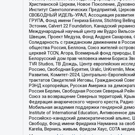
Христианской Церкви, Новое Поколение, Духовн
Институт Саентологических Предприятий, Церков
СВОБОДНЫЙ ИДЕЛЬ-УРАЛ, Ассоциация развития ж
ГРУПА, Фонд имени Генриха Бёлля, Stichting Bellin
Эстонии, Calvert 22 Foundation, Канадский укра
Международный научный центр им Вудро Вильсона
Швеции, Проект Медуза, Фонд Андрея Сахарова, Ф
Солидарность с гражданским движением в России 
общества Россия, Беллона, Союз жителей острово
церквей TCCN, Агора, Всемирный фонд природы, B
Белорусский дом прав человека имени Бориса Зво
TVR Studios, ТВ Дождь, Центр европейских иссл
Россию, Свободная Бурятия, Uralic, UnKremlin, 
Развития, Комитет-2024, Центрально-Европейски
трактатов Свидетелей Иеговы, Гражданский Совет
РЭНД корпорейшн, Русская Америка за демократи
Россия Берлин, Свободная Россия Северный Рейн-В
Союз за возвращение Северных территорий, Крымско
Федерация анархического черного креста, Радио
Мобильная академия поддержки гендерной демократи
Institute of International Education, Антивоенн
Российско-канадский демократический альянс, 
Свободу, Фонд имени Фридриха Науманна за свобо
Karelia, Вернись живым, Фридом Хаус, СОТА меди