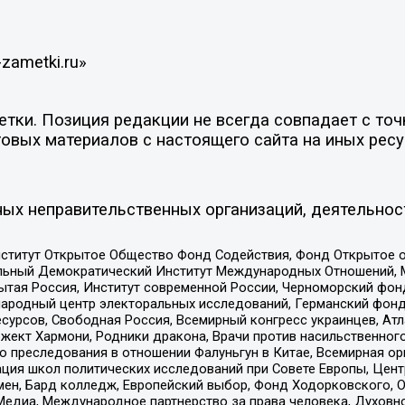
zametki.ru»
ки. Позиция редакции не всегда совпадает с точк
овых материалов с настоящего сайта на иных ресу
ых неправительственных организаций, деятельнос
ститут Открытое Общество Фонд Содействия, Фонд Открытое 
альный Демократический Институт Международных Отношений,
тая Россия, Институт современной России, Черноморский фонд
родный центр электоральных исследований, Германский фонд
рсов, Свободная Россия, Всемирный конгресс украинцев, Атла
ект Хармони, Родники дракона, Врачи против насильственного
ию преследования в отношении Фалуньгун в Китае, Всемирная о
ация школ политических исследований при Совете Европы, Цен
мен, Бард колледж, Европейский выбор, Фонд Ходорковского,
едиа, Международное партнерство за права человека, Духовно