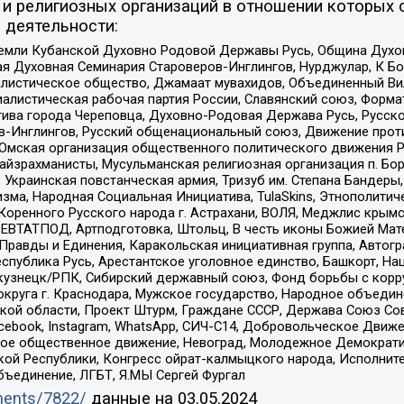
и религиозных организаций в отношении которых 
 деятельности:
земли Кубанской Духовно Родовой Державы Русь, Община Духо
 Духовная Семинария Староверов-Инглингов, Нурджулар, К Бо
листическое общество, Джамаат мувахидов, Объединенный Вил
иалистическая рабочая партия России, Славянский союз, Форма
ива города Череповца, Духовно-Родовая Держава Русь, Русск
-Инглингов, Русский общенациональный союз, Движение против
 Омская организация общественного политического движения Р
йзрахманисты, Мусульманская религиозная организация п. Бо
краинская повстанческая армия, Тризуб им. Степана Бандеры, Бр
зма, Народная Социальная Инициатива, TulaSkins, Этнополитич
оренного Русского народа г. Астрахани, ВОЛЯ, Меджлис крымс
РЕВТАТПОД, Артподготовка, Штольц, В честь иконы Божией Мате
равды и Единения, Каракольская инициативная группа, Автогра
спублика Русь, Арестантское уголовное единство, Башкорт, Наци
окузнецк/РПК, Сибирский державный союз, Фонд борьбы с кор
округа г. Краснодара, Мужское государство, Народное объедин
ой области, Проект Штурм, Граждане СССР, Держава Союз Сов
Facebook, Instagram, WhatsApp, СИЧ-С14, Добровольческое Движ
ское общественное движение, Невоград, Молодежное Демократ
ой Республики, Конгресс ойрат-калмыцкого народа, Исполнит
бъединение, ЛГБТ, Я.МЫ Сергей Фургал
uments/7822/
данные на
03.05.2024