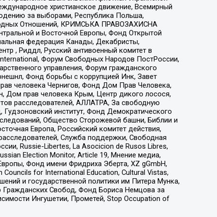
еждународное христианское движение, Всемирный
людению за выборами, Республика Польша,
народных Отношений, КРИМСЬКА ПРАВОЗАХИСНА
ы Центральной и Восточной Европы, Фонд Открытой
иональная федерация Канады, Декабристы,
тр , Риддл, Русский антивоенный комитет в
nternational, Форум Свободных Народов ПостРоссии,
дарственного управления, Форум гражданского
рнешнл, Фонд борьбы с коррупцией Инк, Завет
прав человека Чернигов, Фонд Дом Прав Человека,
н, Дом прав человека Крым, Центр дикого лосося,
стов расследователей, АЛЛАТРА, За свободную
д, Гудзоновский институт, Фонд Демократического
сследований, Общество Сторожевой башни, Библии и
сточная Европа, Российский комитет действия,
-расследователей, Служба поддержки, Свободная
 Russie-Libertes, La Asocicion de Rusos Libres,
an Election Monitor, Article 19, Мнение медиа,
Европы, Фонд имени Фридриха Эберта, XZ gGmbH,
ls for International Education, Cultural Vistas,
ошений и государственной политики им Питера Мунка,
 Гражданских Свобод, Фонд Бориса Немцова за
имости Ингушетии, Прометей, Stop Occupation of