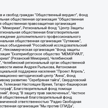
ции социально-правовых программ "Лилит", Дальневосточное общественное движение "Маяк", Санкт-Петербургская ЛГБТ-инициативная группа "Выход", Инициативная группа ЛГБТ+ "Реверс", Алексеев Андрей Викторович, Бекбулатова Таисия Львовна, Беляев Иван Михайлович, Владыкина Елена Сергеевна, Гельман Марат Александрович, Никульшина Вероника Юрьевна, Толоконникова Надежда Андреевна, Шендерович Виктор Анатольевич, Общество с ограниченной ответственностью "Данное сообщение", Общество с ограниченной ответственностью Издательский дом "Новая глава", Айнбиндер Александра Александровна, Московский комьюнити-центр для ЛГБТ+инициатив, Благотворительный фонд развития филантропии, Deutsche Welle (Германия, Kurt-Schumacher-Strasse 3, 53113 Bonn), Борзунова Мария Михайловна, Воробьев Виктор Викторович, Голубева Анна Львовна, Константинова Алла Михайловна, Малкова Ирина Владимировна, Мурадов Мурад Абдулгалимович, Осетинская Елизавета Николаевна, Понасенков Евгений Николаевич, Ганапольский Матвей Юрьевич, Киселев Евгений Алексеевич, Борухович Ирина Григорьевна, Дремин Иван Тимофеевич, Дубровский Дмитрий Викторович, Красноярская региональная общественная организация поддержки и развития альтернативных образовательных технологий и межкультурных коммуникаций "ИНТЕРРА", Маяковская Екатерина Алексеевна, Фейгин Марк Захарович, Филимонов Андрей Викторович, Дзугкоева Регина Николаевна, Доброхотов Роман Александрович, Дудь Юрий Александрович, Елкин Сергей Владимирович, Кругликов Кирилл Игоревич, Сабунаева Мария Леонидовна, Семенов Алексей Владимирович, Шаинян Карен Багратович, Шульман Екатерина Михайловна, Асафьев Артур Валерьевич, Вахштайн Виктор Семенович, Венедиктов Алексей Алексеевич, Лушникова Екатерина Евгеньевна, Волков Леонид Михайлович, Невзоров Александр Глебович, Пархоменко Сергей Борисович, Сироткин Ярослав Николаевич, Кара-Мурза Владимир Владимирович, Баранова Наталья Владимировна, Гозман Леонид Яковлевич, Кагарлицкий Борис Юльевич, Климарев Михаил Валерьевич, Милов Владимир Станиславович, Автономная некоммерческая организация Краснодарский центр современного искусства "Типография", Моргенштерн Алишер Тагирович, Соболь Любовь Эдуардовна, Общество с ограниченной ответственностью "ЛИЗА НОРМ", Каспаров Гарри Кимович, Ходорковский Михаил Борисович, Общество с ограниченной ответственностью "Апрельские тезисы", Данилович Ирина Брониславовна, Кашин Олег Владимирович, Петров Николай Владимирович, Пивоваров Алексей Владимирович, Соколов Михаил Владимирович, Цветкова Юлия Владимировна, Чичваркин Евгений Александрович, Комитет против пыток/Команда против пыток, Общество с ограниченной ответственностью "Первый научный", Общество с ограниченной ответственностью "Вертолет и ко", Белоцерковская Вероника Борисовна, Кац Максим Евгеньевич, Лазарева Татьяна Юрьевна, Шаведдинов Руслан Табризович, Яшин Илья Валерьевич, Общество с ограниченной ответственностью "Иноагент ААВ", Алешковский Дмитрий Петрович, Альбац Евгения Марковна, Быков Дмитрий Львович, Галямина Юлия Евгеньевна, Лойко Сергей Леонидович, Мартынов Кирилл Константинович, Медведев Сергей Александрович, Крашенинников Федор Геннадиевич, Гордеева Катерина Вл