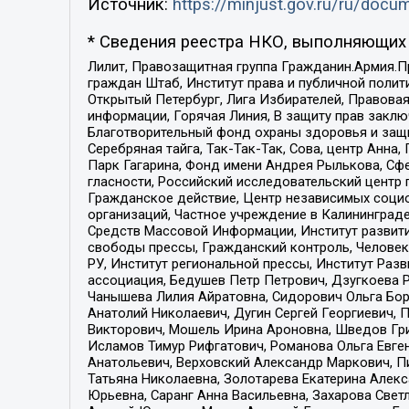
Источник:
https://minjust.gov.ru/ru/doc
* Сведения реестра НКО, выполняющих 
Лилит, Правозащитная группа Гражданин.Армия.П
граждан Штаб, Институт права и публичной поли
Открытый Петербург, Лига Избирателей, Правова
информации, Горячая Линия, В защиту прав закл
Благотворительный фонд охраны здоровья и защи
Серебряная тайга, Так-Так-Так, Сова, центр Анн
Парк Гагарина, Фонд имени Андрея Рылькова, Сф
гласности, Российский исследовательский центр 
Гражданское действие, Центр независимых соци
организаций, Частное учреждение в Калининград
Средств Массовой Информации, Институт развити
свободы прессы, Гражданский контроль, Человек
РУ, Институт региональной прессы, Институт Ра
ассоциация, Бедушев Петр Петрович, Дзугкоева 
Чанышева Лилия Айратовна, Сидорович Ольга Бори
Анатолий Николаевич, Дугин Сергей Георгиевич, 
Викторович, Мошель Ирина Ароновна, Шведов Гри
Исламов Тимур Рифгатович, Романова Ольга Евге
Анатольевич, Верховский Александр Маркович, П
Татьяна Николаевна, Золотарева Екатерина Алек
Юрьевна, Саранг Анна Васильевна, Захарова Свет