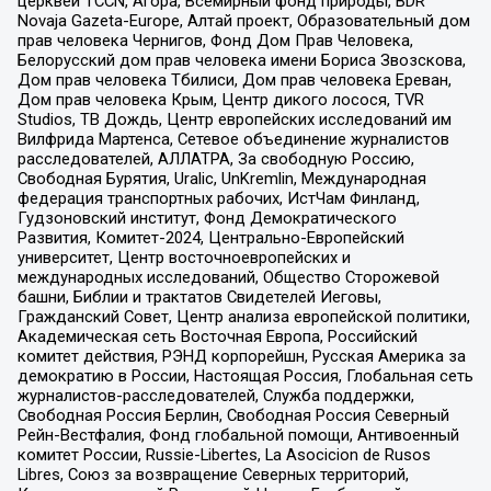
церквей TCCN, Агора, Всемирный фонд природы, BDR
Novaja Gazeta-Europe, Алтай проект, Образовательный дом
прав человека Чернигов, Фонд Дом Прав Человека,
Белорусский дом прав человека имени Бориса Звозскова,
Дом прав человека Тбилиси, Дом прав человека Ереван,
Дом прав человека Крым, Центр дикого лосося, TVR
Studios, ТВ Дождь, Центр европейских исследований им
Вилфрида Мартенса, Сетевое объединение журналистов
расследователей, АЛЛАТРА, За свободную Россию,
Свободная Бурятия, Uralic, UnKremlin, Международная
федерация транспортных рабочих, ИстЧам Финланд,
Гудзоновский институт, Фонд Демократического
Развития, Комитет-2024, Центрально-Европейский
университет, Центр восточноевропейских и
международных исследований, Общество Сторожевой
башни, Библии и трактатов Свидетелей Иеговы,
Гражданский Совет, Центр анализа европейской политики,
Академическая сеть Восточная Европа, Российский
комитет действия, РЭНД корпорейшн, Русская Америка за
демократию в России, Настоящая Россия, Глобальная сеть
журналистов-расследователей, Служба поддержки,
Свободная Россия Берлин, Свободная Россия Северный
Рейн-Вестфалия, Фонд глобальной помощи, Антивоенный
комитет России, Russie-Libertes, La Asocicion de Rusos
Libres, Союз за возвращение Северных территорий,