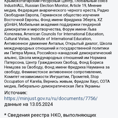
Крымскотатарский Ресурсный Центр, Глобальный союз
IndustriALL, Russian Election Monitor, Article 19, Мнение
медиа, Федерация анархического черного креста, Радио
Свободная Европа, Германское общество изучения
Восточной Европы, Фонд имени Фридриха Эберта, XZ
gGmbH, Мобильная академия поддержки гендерной
демократии и миротворчества, Форум имени Льва
Копелева, American Councils for International Education,
Cultural Vistas, Institute of International Education,
Антивоенное движение Антальи, Открытый диалог, Школа
международных отношений и государственной политики
им Питера Мунка, Российско-канадский демократический
альянс, Школа международных отношений им Нормана
Патерсона, Центр Гражданских Свобод, Фонд Бориса
Немцова за Свободу, Фонд имени Фридриха Науманна за
свободу, Феминистское антивоенное сопротивление,
Комитет независимости Ингушетии, Прометей, Stop
Occupation of Karelia, Вернись живым, Фридом Хаус, СОТА
медиа, Либерально-демократическая Лига Украины
Источник:
https://minjust.gov.ru/ru/documents/7756/
данные на
13.05.2024
* Сведения реестра НКО, выполняющих