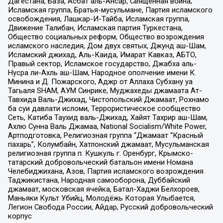
Дагестана, База, Асбат аль-Ансар, Священная война,
Исламская группа, Братья-мусульмане, Партия исламского
освобождения, Лашкар-И-Тайба, Исламская группа,
Движение Талибан, Исламская партия Туркестана,
Общество социальных реформ, Общество возрождения
исламского наследия, Дом двух святых, Джунд аш-Шам,
Исламский джихад, Аль-Каида, Имарат Кавказ, АБТО,
Правый сектор, Исламское государство, Джабха аль-
Нусра ли-Ахль аш-Шам, Народное ополчение имени К.
Минина и Д. Пожарского, Аджр от Аллаха Субхану уа
Тагьаля SHAM, АУМ Синрике, Муджахеды джамаата Ат-
Тавхида Валь-Джихад, Чистопольский Джамаат, Рохнамо
ба суи давлати исломи, Террористическое сообщество
Сеть, Катиба Таухид валь-Джихад, Хайят Тахрир аш-Шам,
Ахлю Сунна Валь Джамаа, National Socialism/White Power,
Артподготовка, Религиозная группа “Джамаат “Красный
пахарь”, Колумбайн, Хатлонский джамаат, Мусульманская
религиозная группа п. Кушкуль г. Оренбург, Крымско-
татарский добровольческий батальон имени Номана
Челебиджихана, Азов, Партия исламского возрождения
Таджикистана, Народная самооборона, Дуббайский
джамаат, московская ячейка, Батал-Хаджи Белхороев,
Маньяки Культ Убийц, Молодёжь Которая Улыбается,
Легион Свобода России, Айдар, Русский добровольческий
корпус