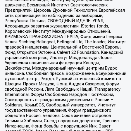
движение, Всемирный Институт Саентологических
Предприятий, Церковь Духовной Технологии, Европейская
сеть организаций по наблюдению за выборами,
Республика Польша, СВОБОДНЫЙ ИДЕЛЬ-УРАЛ,
Ассоциация развития журналистики, IStories fonds,
Королевский Институт Международных Отношений,
КРИМСЬКА ПРАВОЗАХИСНА ГРУПА, Фонд имени Генриха
Бёлля, Stichting Bellingcat, Bellingcat Ltd, The Insider, Институт
правовой инициативы Центральной и Восточной Европы,
Фонд Открытой Эстонии, Calvert 22 Foundation, Канадский
украинский конгресс, Институт Макдональда-Лорье,
Украинская национальная федерация Канады,
Декабристы, Международный научный центр им Вудро
Вильсона, Свободная пресса, Возрождение, Всеукраинский
духовный центр , Риддл, Русский антивоенный комитет в
Швеции, Проект Медуза, Фонд Андрея Сахарова, Форум
свободной России, Лига Свободных Наций, Transparеncy
International, Форум Свободных Народов ПостРоссии,
Солидарность с гражданским движением в России –
Solidarus, КрымSOS, Свободный университет, Институт
государственного управления, Форум гражданского
общества Россия, Беллона, Союз жителей островов
Тисима и Хабомаи, Съезд народных депутатов, Гринпис
Интернешнл, Фонд борьбы с коррупцией Инк, Завет