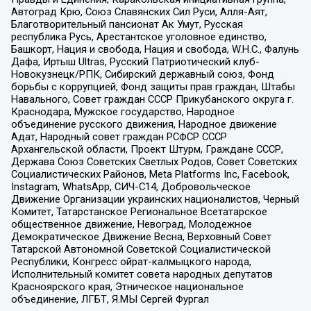
Автоград Крю, Союз Славянских Сил Руси, Алля-Аят,
Благотворительный пансионат Ак Умут, Русская
республика Русь, Арестантское уголовное единство,
Башкорт, Нация и свобода, Нация и свобода, W.H.С., Фалунь
Дафа, Иртыш Ultras, Русский Патриотический клуб-
Новокузнецк/РПК, Сибирский державный союз, Фонд
борьбы с коррупцией, Фонд защиты прав граждан, Штабы
Навального, Совет граждан СССР Прикубанского округа г.
Краснодара, Мужское государство, Народное
объединение русского движения, Народное движение
Адат, Народный совет граждан РСФСР СССР
Архангельской области, Проект Штурм, Граждане СССР,
Держава Союз Советских Светлых Родов, Совет Советских
Социалистических Районов, Meta Platforms Inc, Facebook,
Instagram, WhatsApp, СИЧ-С14, Добровольческое
Движение Организации украинских националистов, Черный
Комитет, Татарстанское Региональное Всетатарское
общественное движение, Невоград, Молодежное
Демократическое Движение Весна, Верховный Совет
Татарской Автономной Советской Социалистической
Республики, Конгресс ойрат-калмыцкого народа,
Исполнительный комитет совета народных депутатов
Красноярского края, Этническое национальное
объединение, ЛГБТ, Я.МЫ Сергей Фургал