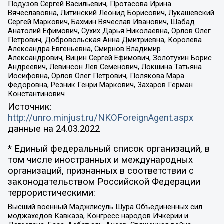
Подузов Сергей Васильевич, Протасова Ирина
Вячеславовна, Литинский Леонид Борисович, Лукашевский
Сергей Маркович, Бахмин Вячеслав Иванович, Шабад
Анатолий Ефимович, Сухих Дарья Николаевна, Орлов Олег
Петрович, Добровольская Анна Дмитриевна, Королева
Александра Евгеньевна, Смирнов Владимир
Александрович, Вицин Сергей Ефимович, Золотухин Борис
Андреевич, Левинсон Лев Семенович, Локшина Татьяна
Иосифовна, Орлов Олег Петрович, Полякова Мара
Федоровна, Резник Генри Маркович, Захаров Герман
Константинович
Источник:
http://unro.minjust.ru/NKOForeignAgent.aspx
данные на
24.03.2022
* Единый федеральный список организаций, в
том числе иностранных и международных
организаций, признанных в соответствии с
законодательством Российской Федерации
террористическими:
Высший военный Маджлисуль Шура Объединенных сил
моджахедов Кавказа, Конгресс народов Ичкерии и