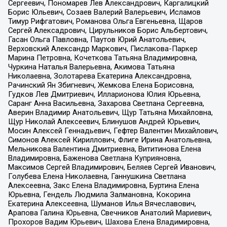
Сергеевич, Пономарев Лев Александрович, Каргалицкий
Борис Юльевич, Созаев Валерий Валерьевич, Исламов
Тимур Рифгатович, Романова Ольга Евгеньевна, Щаров
Сергей Алексадрович, Цирульников Борис Альбертович,
Гасан Ольга Павловна, Паутов Юрий Анатольевич,
Верховский Александр Маркович, Пислакова-Паркер
Марина Петровна, Кочеткова Татьяна Владимировна,
Чуркина Наталья Валерьевна, Акимова Татьяна
Николаевна, Золотарева Екатерина Александровна,
Рачинский Ян Збигневич, Жемкова Елена Борисовна,
Гудков Лев Дмитриевич, Илларионова Юлия Юрьевна,
Саранг Анна Васильевна, Захарова Светлана Сергеевна,
Аверин Владимир Анатольевич, Щур Татьяна Михайловна,
Щур Николай Алексеевич, Блинушов Андрей Юрьевич,
Мосин Алексей Геннадьевич, Гефтер Валентин Михайлович,
Симонов Алексей Кириллович, Флиге Ирина Анатольевна,
Мельникова Валентина Дмитриевна, Вититинова Елена
Владимировна, Баженова Светлана Куприяновна,
Максимов Сергей Владимирович, Беляев Сергей Иванович,
Голубева Елена Николаевна, Ганнушкина Светлана
Алексеевна, Закс Елена Владимировна, Буртина Елена
Юрьевна, Гендель Людмила Залмановна, Кокорина
Екатерина Алексеевна, Шуманов Илья Вячеславович,
Арапова Галина Юрьевна, Свечников Анатолий Мариевич,
Прохоров Вадим Юрьевич, Шахова Елена Владимировна,