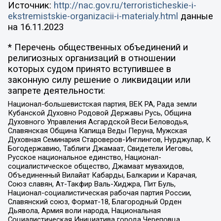
Источник:
http://nac.gov.ru/terroristicheskie-i-
ekstremistskie-organizacii-i-materialy.html
данные
на
16.11.2023
* Перечень общественных объединений и
религиозных организаций в отношении
которых судом принято вступившее в
законную силу решение о ликвидации или
запрете деятельности:
Национал-большевистская партия, ВЕК РА, Рада земли
Кубанской Духовно Родовой Державы Русь, Община
Духовного Управления Асгардской Веси Беловодья,
Славянская Община Капища Веды Перуна, Мужская
Духовная Семинария Староверов-Инглингов, Нурджулар, К
Богодержавию, Таблиги Джамаат, Свидетели Иеговы,
Русское национальное единство, Национал-
социалистическое общество, Джамаат мувахидов,
Объединенный Вилайат Кабарды, Балкарии и Карачая,
Союз славян, Ат-Такфир Валь-Хиджра, Пит Буль,
Национал-социалистическая рабочая партия России,
Славянский союз, Формат-18, Благородный Орден
Дьявола, Армия воли народа, Национальная
Социалистическая Инициатива города Череповца,