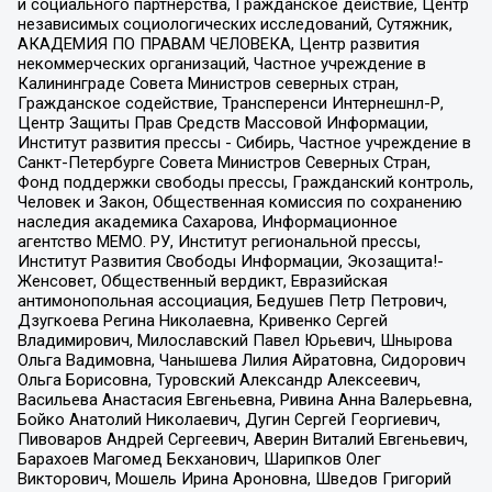
и социального партнерства, Гражданское действие, Центр
независимых социологических исследований, Сутяжник,
АКАДЕМИЯ ПО ПРАВАМ ЧЕЛОВЕКА, Центр развития
некоммерческих организаций, Частное учреждение в
Калининграде Совета Министров северных стран,
Гражданское содействие, Трансперенси Интернешнл-Р,
Центр Защиты Прав Средств Массовой Информации,
Институт развития прессы - Сибирь, Частное учреждение в
Санкт-Петербурге Совета Министров Северных Стран,
Фонд поддержки свободы прессы, Гражданский контроль,
Человек и Закон, Общественная комиссия по сохранению
наследия академика Сахарова, Информационное
агентство МЕМО. РУ, Институт региональной прессы,
Институт Развития Свободы Информации, Экозащита!-
Женсовет, Общественный вердикт, Евразийская
антимонопольная ассоциация, Бедушев Петр Петрович,
Дзугкоева Регина Николаевна, Кривенко Сергей
Владимирович, Милославский Павел Юрьевич, Шнырова
Ольга Вадимовна, Чанышева Лилия Айратовна, Сидорович
Ольга Борисовна, Туровский Александр Алексеевич,
Васильева Анастасия Евгеньевна, Ривина Анна Валерьевна,
Бойко Анатолий Николаевич, Дугин Сергей Георгиевич,
Пивоваров Андрей Сергеевич, Аверин Виталий Евгеньевич,
Барахоев Магомед Бекханович, Шарипков Олег
Викторович, Мошель Ирина Ароновна, Шведов Григорий