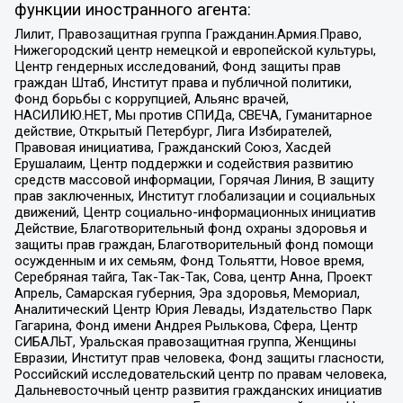
функции иностранного агента:
Лилит, Правозащитная группа Гражданин.Армия.Право,
Нижегородский центр немецкой и европейской культуры,
Центр гендерных исследований, Фонд защиты прав
граждан Штаб, Институт права и публичной политики,
Фонд борьбы с коррупцией, Альянс врачей,
НАСИЛИЮ.НЕТ, Мы против СПИДа, СВЕЧА, Гуманитарное
действие, Открытый Петербург, Лига Избирателей,
Правовая инициатива, Гражданский Союз, Хасдей
Ерушалаим, Центр поддержки и содействия развитию
средств массовой информации, Горячая Линия, В защиту
прав заключенных, Институт глобализации и социальных
движений, Центр социально-информационных инициатив
Действие, Благотворительный фонд охраны здоровья и
защиты прав граждан, Благотворительный фонд помощи
осужденным и их семьям, Фонд Тольятти, Новое время,
Серебряная тайга, Так-Так-Так, Сова, центр Анна, Проект
Апрель, Самарская губерния, Эра здоровья, Мемориал,
Аналитический Центр Юрия Левады, Издательство Парк
Гагарина, Фонд имени Андрея Рылькова, Сфера, Центр
СИБАЛЬТ, Уральская правозащитная группа, Женщины
Евразии, Институт прав человека, Фонд защиты гласности,
Российский исследовательский центр по правам человека,
Дальневосточный центр развития гражданских инициатив