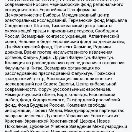
современной России, Черноморский фонд регионального
сотрудничества, Европейская Платформа за
Демократические Выборы, Международный центр
электоральных исследований, Германский фонд Маршалла
Соединенных Штатов, Тихоокеанский центр защиты
окружающей среды и природных ресурсов, Свободная
Россия, Всемирный конгресс украинцев, Атлантический
совет, Человек в беде, Европейский фонд за демократию,
Джеймстаунский фонд, Прожект Хармони, Родники
дракона, Врачи против насильственного извлечения
органов, Фалунь Дафа, Друзья Фалуньгун, Фалуньгун,
Коалиция по расследованию преследования в отношении
Фалуньгун в Китае, Всемирная организация по
расследованию преследований Фалуньгун, Пражский
гражданский центр, Ассоциация школ политических
исследований при Совете Европы, Центр либеральной
современности, Форум русскоязычных европейцев,
Немецко-русский обмен, Бард колледж, Европейский
выбор, Фонд Ходорковского, Оксфордский российский
фонд, Фонд Будущее России, Компания свободы
информации, Проект Медиа, Международное партнерство
за права человека, Духовное Управление Евангельских
Христиан Украинской Христианской Церкви, Новое
Поколение, Духовное Учебное Заведение Международный
Библейский Колледж, Международное христианское