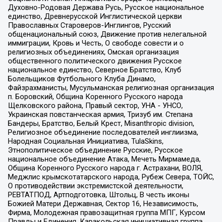
Духовно-Родовая Держава Русь, Русское национальное
единство, Древнерусской Инглистической церкви
Православных Староверов-Инглингов, Русский
общенациональный союз, Движение против нелегальной
иммиграции, Кровь и Честь, О свободе совести и о
религиозных объединениях, Омская организация
общественного политического движения Русское
национальное единство, Северное Братство, Клуб
Болельщиков Футбольного Клуба Динамо,
Файзрахманисты, Мусульманская религиозная организация
п. Боровский, Община Коренного Русского народа
Щелковского района, Правый сектор, УНА - УНСО,
Украинская повстанческая армия, Тризуб им. Степана
Бандеры, Братство, Белый Крест, Misanthropic division,
Религиозное объединение последователей инглиизма,
Народная Социальная Инициатива, TulaSkins,
Этнополитическое объединение Русские, Русское
национальное объединение Атака, Мечеть Мирмамеда,
Община Коренного Русского народа г. Астрахани, ВОЛЯ,
Меджлис крымскотатарского народа, Рубеж Севера, ТОЙС,
О противодействии экстремистской деятельности,
РЕВТАТПОД, Артподготовка, Штольц, В честь иконы
Божией Матери Державная, Сектор 16, Независимость,
Фирма, Молодежная правозащитная группа МПГ, Курсом
Правды и Единения, Каракольская инициативная группа,