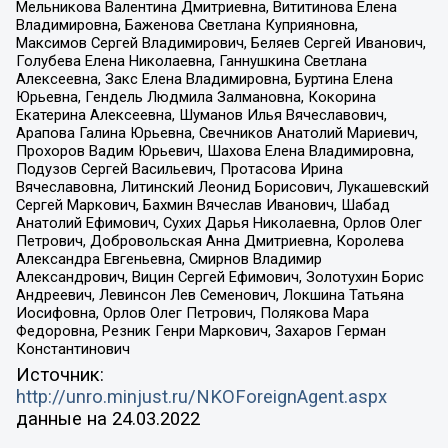
Мельникова Валентина Дмитриевна, Вититинова Елена
Владимировна, Баженова Светлана Куприяновна,
Максимов Сергей Владимирович, Беляев Сергей Иванович,
Голубева Елена Николаевна, Ганнушкина Светлана
Алексеевна, Закс Елена Владимировна, Буртина Елена
Юрьевна, Гендель Людмила Залмановна, Кокорина
Екатерина Алексеевна, Шуманов Илья Вячеславович,
Арапова Галина Юрьевна, Свечников Анатолий Мариевич,
Прохоров Вадим Юрьевич, Шахова Елена Владимировна,
Подузов Сергей Васильевич, Протасова Ирина
Вячеславовна, Литинский Леонид Борисович, Лукашевский
Сергей Маркович, Бахмин Вячеслав Иванович, Шабад
Анатолий Ефимович, Сухих Дарья Николаевна, Орлов Олег
Петрович, Добровольская Анна Дмитриевна, Королева
Александра Евгеньевна, Смирнов Владимир
Александрович, Вицин Сергей Ефимович, Золотухин Борис
Андреевич, Левинсон Лев Семенович, Локшина Татьяна
Иосифовна, Орлов Олег Петрович, Полякова Мара
Федоровна, Резник Генри Маркович, Захаров Герман
Константинович
Источник:
http://unro.minjust.ru/NKOForeignAgent.aspx
данные на
24.03.2022