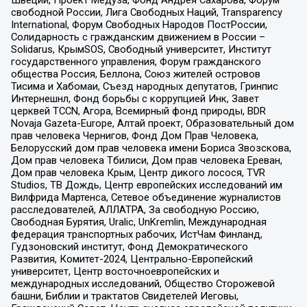
свободной России, Лига Свободных Наций, Transparеncy
International, Форум Свободных Народов ПостРоссии,
Солидарность с гражданским движением в России –
Solidarus, КрымSOS, Свободный университет, Институт
государственного управления, Форум гражданского
общества Россия, Беллона, Союз жителей островов
Тисима и Хабомаи, Съезд народных депутатов, Гринпис
Интернешнл, Фонд борьбы с коррупцией Инк, Завет
церквей TCCN, Агора, Всемирный фонд природы, BDR
Novaja Gazeta-Europe, Алтай проект, Образовательный дом
прав человека Чернигов, Фонд Дом Прав Человека,
Белорусский дом прав человека имени Бориса Звозскова,
Дом прав человека Тбилиси, Дом прав человека Ереван,
Дом прав человека Крым, Центр дикого лосося, TVR
Studios, ТВ Дождь, Центр европейских исследований им
Вилфрида Мартенса, Сетевое объединение журналистов
расследователей, АЛЛАТРА, За свободную Россию,
Свободная Бурятия, Uralic, UnKremlin, Международная
федерация транспортных рабочих, ИстЧам Финланд,
Гудзоновский институт, Фонд Демократического
Развития, Комитет-2024, Центрально-Европейский
университет, Центр восточноевропейских и
международных исследований, Общество Сторожевой
башни, Библии и трактатов Свидетелей Иеговы,