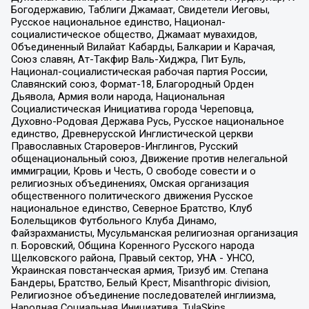
Богодержавию, Таблиги Джамаат, Свидетели Иеговы,
Русское национальное единство, Национал-
социалистическое общество, Джамаат мувахидов,
Объединенный Вилайат Кабарды, Балкарии и Карачая,
Союз славян, Ат-Такфир Валь-Хиджра, Пит Буль,
Национал-социалистическая рабочая партия России,
Славянский союз, Формат-18, Благородный Орден
Дьявола, Армия воли народа, Национальная
Социалистическая Инициатива города Череповца,
Духовно-Родовая Держава Русь, Русское национальное
единство, Древнерусской Инглистической церкви
Православных Староверов-Инглингов, Русский
общенациональный союз, Движение против нелегальной
иммиграции, Кровь и Честь, О свободе совести и о
религиозных объединениях, Омская организация
общественного политического движения Русское
национальное единство, Северное Братство, Клуб
Болельщиков Футбольного Клуба Динамо,
Файзрахманисты, Мусульманская религиозная организация
п. Боровский, Община Коренного Русского народа
Щелковского района, Правый сектор, УНА - УНСО,
Украинская повстанческая армия, Тризуб им. Степана
Бандеры, Братство, Белый Крест, Misanthropic division,
Религиозное объединение последователей инглиизма,
Народная Социальная Инициатива, TulaSkins,