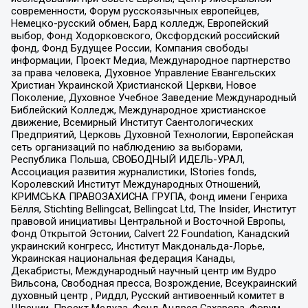
современности, Форум русскоязычных европейцев,
Немецко-русский обмен, Бард колледж, Европейский
выбор, Фонд Ходорковского, Оксфордский российский
фонд, Фонд Будущее России, Компания свободы
информации, Проект Медиа, Международное партнерство
за права человека, Духовное Управление Евангельских
Христиан Украинской Христианской Церкви, Новое
Поколение, Духовное Учебное Заведение Международный
Библейский Колледж, Международное христианское
движение, Всемирный Институт Саентологических
Предприятий, Церковь Духовной Технологии, Европейская
сеть организаций по наблюдению за выборами,
Республика Польша, СВОБОДНЫЙ ИДЕЛЬ-УРАЛ,
Ассоциация развития журналистики, IStories fonds,
Королевский Институт Международных Отношений,
КРИМСЬКА ПРАВОЗАХИСНА ГРУПА, Фонд имени Генриха
Бёлля, Stichting Bellingcat, Bellingcat Ltd, The Insider, Институт
правовой инициативы Центральной и Восточной Европы,
Фонд Открытой Эстонии, Calvert 22 Foundation, Канадский
украинский конгресс, Институт Макдональда-Лорье,
Украинская национальная федерация Канады,
Декабристы, Международный научный центр им Вудро
Вильсона, Свободная пресса, Возрождение, Всеукраинский
духовный центр , Риддл, Русский антивоенный комитет в
Швеции, Проект Медуза, Фонд Андрея Сахарова, Форум