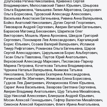
Дзугкоева Регина Николаевна, Кривенко Сергей
Владимирович, Милославский Павел Юрьевич, Шнырова
Ольга Вадимовна, Чанышева Лилия Айратовна, Сидорович
Ольга Борисовна, Туровский Александр Алексеевич,
Васильева Анастасия Евгеньевна, Ривина Анна Валерьевна,
Бойко Анатолий Николаевич, Дугин Сергей Георгиевич,
Пивоваров Андрей Сергеевич, Аверин Виталий Евгеньевич,
Барахоев Магомед Бекханович, Шарипков Олег
Викторович, Мошель Ирина Ароновна, Шведов Григорий
Сергеевич, Пономарев Лев Александрович, Каргалицкий
Борис Юльевич, Созаев Валерий Валерьевич, Исламов
Тимур Рифгатович, Романова Ольга Евгеньевна, Щаров
Сергей Алексадрович, Цирульников Борис Альбертович,
Гасан Ольга Павловна, Паутов Юрий Анатольевич,
Верховский Александр Маркович, Пислакова-Паркер
Марина Петровна, Кочеткова Татьяна Владимировна,
Чуркина Наталья Валерьевна, Акимова Татьяна
Николаевна, Золотарева Екатерина Александровна,
Рачинский Ян Збигневич, Жемкова Елена Борисовна,
Гудков Лев Дмитриевич, Илларионова Юлия Юрьевна,
Саранг Анна Васильевна, Захарова Светлана Сергеевна,
Аверин Владимир Анатольевич, Щур Татьяна Михайловна,
Щур Николай Алексеевич, Блинушов Андрей Юрьевич,
Мосин Алексей Геннадьевич, Гефтер Валентин Михайлович,
Симонов Алексей Кириллович, Флиге Ирина Анатольевна,