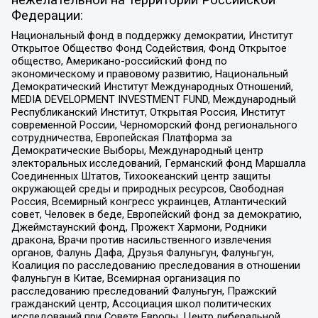
нежелательной на территории Российской
Федерации:
Национальный фонд в поддержку демократии, Институт
Открытое Общество Фонд Содействия, Фонд Открытое
общество, Американо-российский фонд по
экономическому и правовому развитию, Национальный
Демократический Институт Международных Отношений,
MEDIA DEVELOPMENT INVESTMENT FUND, Международный
Республиканский Институт, Открытая Россия, Институт
современной России, Черноморский фонд регионального
сотрудничества, Европейская Платформа за
Демократические Выборы, Международный центр
электоральных исследований, Германский фонд Маршалла
Соединенных Штатов, Тихоокеанский центр защиты
окружающей среды и природных ресурсов, Свободная
Россия, Всемирный конгресс украинцев, Атлантический
совет, Человек в беде, Европейский фонд за демократию,
Джеймстаунский фонд, Прожект Хармони, Родники
дракона, Врачи против насильственного извлечения
органов, Фалунь Дафа, Друзья Фалуньгун, Фалуньгун,
Коалиция по расследованию преследования в отношении
Фалуньгун в Китае, Всемирная организация по
расследованию преследований Фалуньгун, Пражский
гражданский центр, Ассоциация школ политических
исследований при Совете Европы, Центр либеральной