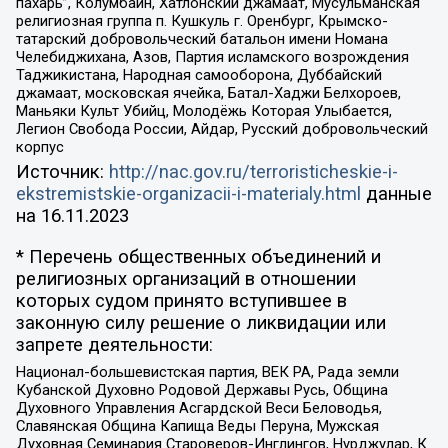
пахарь”, Колумбайн, Хатлонский джамаат, Мусульманская
религиозная группа п. Кушкуль г. Оренбург, Крымско-
татарский добровольческий батальон имени Номана
Челебиджихана, Азов, Партия исламского возрождения
Таджикистана, Народная самооборона, Дуббайский
джамаат, московская ячейка, Батал-Хаджи Белхороев,
Маньяки Культ Убийц, Молодёжь Которая Улыбается,
Легион Свобода России, Айдар, Русский добровольческий
корпус
Источник:
http://nac.gov.ru/terroristicheskie-i-
ekstremistskie-organizacii-i-materialy.html
данные
на
16.11.2023
* Перечень общественных объединений и
религиозных организаций в отношении
которых судом принято вступившее в
законную силу решение о ликвидации или
запрете деятельности:
Национал-большевистская партия, ВЕК РА, Рада земли
Кубанской Духовно Родовой Державы Русь, Община
Духовного Управления Асгардской Веси Беловодья,
Славянская Община Капища Веды Перуна, Мужская
Духовная Семинария Староверов-Инглингов, Нурджулар, К