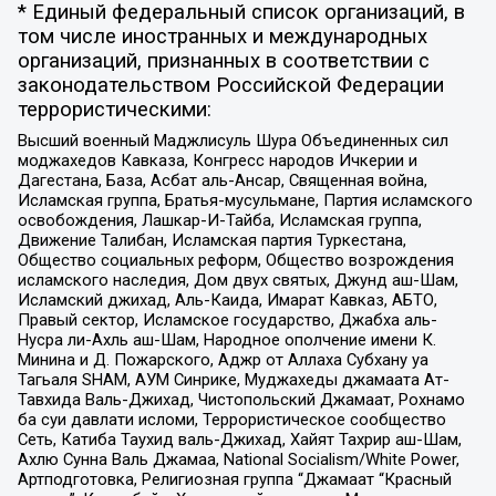
* Единый федеральный список организаций, в
том числе иностранных и международных
организаций, признанных в соответствии с
законодательством Российской Федерации
террористическими:
Высший военный Маджлисуль Шура Объединенных сил
моджахедов Кавказа, Конгресс народов Ичкерии и
Дагестана, База, Асбат аль-Ансар, Священная война,
Исламская группа, Братья-мусульмане, Партия исламского
освобождения, Лашкар-И-Тайба, Исламская группа,
Движение Талибан, Исламская партия Туркестана,
Общество социальных реформ, Общество возрождения
исламского наследия, Дом двух святых, Джунд аш-Шам,
Исламский джихад, Аль-Каида, Имарат Кавказ, АБТО,
Правый сектор, Исламское государство, Джабха аль-
Нусра ли-Ахль аш-Шам, Народное ополчение имени К.
Минина и Д. Пожарского, Аджр от Аллаха Субхану уа
Тагьаля SHAM, АУМ Синрике, Муджахеды джамаата Ат-
Тавхида Валь-Джихад, Чистопольский Джамаат, Рохнамо
ба суи давлати исломи, Террористическое сообщество
Сеть, Катиба Таухид валь-Джихад, Хайят Тахрир аш-Шам,
Ахлю Сунна Валь Джамаа, National Socialism/White Power,
Артподготовка, Религиозная группа “Джамаат “Красный