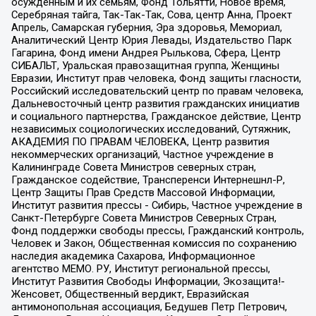
осужденным и их семьям, Фонд Тольятти, Новое время,
Серебряная тайга, Так-Так-Так, Сова, центр Анна, Проект
Апрель, Самарская губерния, Эра здоровья, Мемориал,
Аналитический Центр Юрия Левады, Издательство Парк
Гагарина, Фонд имени Андрея Рылькова, Сфера, Центр
СИБАЛЬТ, Уральская правозащитная группа, Женщины
Евразии, Институт прав человека, Фонд защиты гласности,
Российский исследовательский центр по правам человека,
Дальневосточный центр развития гражданских инициатив
и социального партнерства, Гражданское действие, Центр
независимых социологических исследований, Сутяжник,
АКАДЕМИЯ ПО ПРАВАМ ЧЕЛОВЕКА, Центр развития
некоммерческих организаций, Частное учреждение в
Калининграде Совета Министров северных стран,
Гражданское содействие, Трансперенси Интернешнл-Р,
Центр Защиты Прав Средств Массовой Информации,
Институт развития прессы - Сибирь, Частное учреждение в
Санкт-Петербурге Совета Министров Северных Стран,
Фонд поддержки свободы прессы, Гражданский контроль,
Человек и Закон, Общественная комиссия по сохранению
наследия академика Сахарова, Информационное
агентство МЕМО. РУ, Институт региональной прессы,
Институт Развития Свободы Информации, Экозащита!-
Женсовет, Общественный вердикт, Евразийская
антимонопольная ассоциация, Бедушев Петр Петрович,