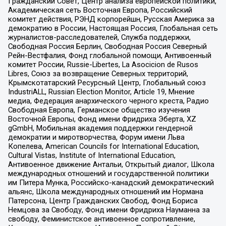
Гражданский Совет, Центр анализа европейской политики,
Академическая сеть Восточная Европа, Российский
комитет действия, РЭНД корпорейшн, Русская Америка за
демократию в России, Настоящая Россия, Глобальная сеть
журналистов-расследователей, Служба поддержки,
Свободная Россия Берлин, Свободная Россия Северный
Рейн-Вестфалия, Фонд глобальной помощи, Антивоенный
комитет России, Russie-Libertes, La Asocicion de Rusos
Libres, Союз за возвращение Северных территорий,
Крымскотатарский Ресурсный Центр, Глобальный союз
IndustriALL, Russian Election Monitor, Article 19, Мнение
медиа, Федерация анархического черного креста, Радио
Свободная Европа, Германское общество изучения
Восточной Европы, Фонд имени Фридриха Эберта, XZ
gGmbH, Мобильная академия поддержки гендерной
демократии и миротворчества, Форум имени Льва
Копелева, American Councils for International Education,
Cultural Vistas, Institute of International Education,
Антивоенное движение Антальи, Открытый диалог, Школа
международных отношений и государственной политики
им Питера Мунка, Российско-канадский демократический
альянс, Школа международных отношений им Нормана
Патерсона, Центр Гражданских Свобод, Фонд Бориса
Немцова за Свободу, Фонд имени Фридриха Науманна за
свободу, Феминистское антивоенное сопротивление,