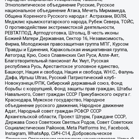
Этнополитическое объединение Русские, Русское
национальное объединение Атака, Мечеть Мирмамеда,
Община Коренного Русского народа г. Астрахани, ВОЛЯ,
Меджлис крымскотатарского народа, Рубеж Севера, ТОЙС,
О противодействии экстремистской деятельности,
РЕВТАТПОД, Артподготовка, Штольц, В честь иконы
Божией Матери Державная, Сектор 16, Независимость,
Фирма, Молодежная правозащитная группа МПГ, Курсом
Правды и Единения, Каракольская инициативная группа,
Автоград Крю, Союз Славянских Сил Руси, Алля-Аят,
Благотворительный пансионат Ак Умут, Русская
республика Русь, Арестантское уголовное единство,
Башкорт, Нация и свобода, Нация и свобода, W.H.С., Фалунь
Дафа, Иртыш Ultras, Русский Патриотический клуб-
Новокузнецк/РПК, Сибирский державный союз, Фонд
борьбы с коррупцией, Фонд защиты прав граждан, Штабы
Навального, Совет граждан СССР Прикубанского округа г.
Краснодара, Мужское государство, Народное
объединение русского движения, Народное движение
Адат, Народный совет граждан РСФСР СССР
Архангельской области, Проект Штурм, Граждане СССР,
Держава Союз Советских Светлых Родов, Совет Советских
Социалистических Районов, Meta Platforms Inc, Facebook,
Instagram, WhatsApp, СИЧ-С14, Добровольческое