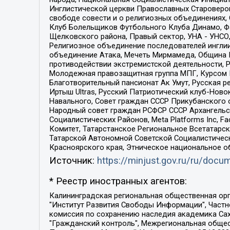
Инглистической церкви Православных Староверов
свободе совести и о религиозных объединениях,
Клуб Болельщиков Футбольного Клуба Динамо, Фа
Щелковского района, Правый сектор, УНА - УНСО, У
Религиозное объединение последователей инглии
объединение Атака, Мечеть Мирмамеда, Община К
противодействии экстремистской деятельности, 
Молодежная правозащитная группа МПГ, Курсом П
Благотворительный пансионат Ак Умут, Русская ре
Иртыш Ultras, Русский Патриотический клуб-Нов
Навального, Совет граждан СССР Прикубанского 
Народный совет граждан РСФСР СССР Архангельск
Социалистических Районов, Meta Platforms Inc, 
Комитет, Татарстанское Региональное Всетатар
Татарской Автономной Советской Социалистическ
Красноярского края, Этническое национальное о
Источник:
https://minjust.gov.ru/ru/doc
* Реестр иностранных агентов:
Калининградская региональная общественная организация "Экозащита!-Женсовет", Фонд содействия защите прав и свобод граждан "Общественный вердикт", Фонд "Институт Развития Свободы Информации", Частное учреждение "Информационное агентство МЕМО. РУ", Региональная общественная организация "Общественная комиссия по сохранению наследия академика Сахарова", Фонд поддержки свободы прессы, Санкт-Петербургская общественная правозащитная организация "Гражданский контроль", Межрегиональная общественная организация "Информационно-просветительский центр "Мемориал", Региональный Фонд "Центр Защиты Прав Средств Массовой Информации", с 05.12.2023 Фонд "Центр Защиты Прав Средств массовой информации", Региональная общественная благотворительная организация помощи беженцам и мигрантам "Гражданское содействие", Негосударственное образовательное учреждение дополнительного профессионального образования (повышение квалификации) специалистов "АКАДЕМИЯ ПО ПРАВАМ ЧЕЛОВЕКА", Свердловская региональная общественная организация "Сутяжник", Автономная некоммерческая организация "Центр независимых социологических исследований", Союз общественных объединений "Российский исследовательский центр по правам человека", Региональное общественное учреждение научно-информационный центр "МЕМОРИАЛ", Некоммерческая организация "Фонд защиты гласности", Автономная некоммерческая организация "Институт прав человека", Городская общественная организация "Екатеринбургское общество "МЕМОРИАЛ", Городская общественная организация "Рязанское историко-просветительское и правозащитное общество "Мемориал" (Рязанский Мемориал), Челябинский региональный орган общественной самодеятельности – женское общественное объединение "Женщины Евразии", Челябинский региональный орган общественной самодеятельности "Уральская правозащитная группа", Фонд содействия защите здоровья и социальной справедливости имени Андрея Рылькова, Автономная Некоммерческая Организация "Аналитический Центр Юрия Левады", Автономная некоммерческая организация социальной поддержки населения "Проект Апрель", Региональная общественная организация помощи женщинам и детям, находящимся в кризисной ситуации "Информационно-методический центр "Анна", Фонд содействия развитию массовых коммуникаций и правовому просвещению "Так-так-Так", Фонд содействия устойчивому развитию "Серебряная тайга", Свердловский региональный общественный фонд социальных проектов "Новое время", "Idel.Реалии", Кавказ.Реалии, Крым.Реалии, Телеканал Настоящее Время, Татаро-башкирская служба Радио Свобода (Azatliq Radiosi), Радио Свободная Европа/Радио Свобода (PCE/PC), "Сибирь.Реалии", "Фактограф", Благотворительный фонд помощи осужденным и их семьям, Автономная некоммерческая организация "Институт глобализации и социальных движений", Фонд "В защиту прав заключенных", Частное учреждение "Центр поддержки и содействия развитию средств массовой информации", Пензенский региональный общественный благотворительный фонд "Гражданский союз", "Север.Реалии", Некоммерческая организация Фонд "Правовая инициатива", 