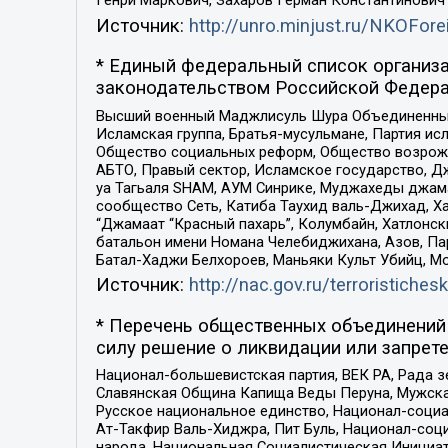
Генри Маркович, Захаров Герман Константинович
Источник:
http://unro.minjust.ru/NKOFore
* Единый федеральный список организа
законодательством Российской Федера
Высший военный Маджлисуль Шура Объединенных с
Исламская группа, Братья-мусульмане, Партия ис
Общество социальных реформ, Общество возрожд
АБТО, Правый сектор, Исламское государство, Д
уа Тагьаля SHAM, АУМ Синрике, Муджахеды джама
сообщество Сеть, Катиба Таухид валь-Джихад, Хай
“Джамаат “Красный пахарь”, Колумбайн, Хатлонск
батальон имени Номана Челебиджихана, Азов, Па
Батал-Хаджи Белхороев, Маньяки Культ Убийц, М
Источник:
http://nac.gov.ru/terroristichesk
* Перечень общественных объединений 
силу решение о ликвидации или запрете
Национал-большевистская партия, ВЕК РА, Рада 
Славянская Община Капища Веды Перуна, Мужская
Русское национальное единство, Национал-социа
Ат-Такфир Валь-Хиджра, Пит Буль, Национал-соц
народа, Национальная Социалистическая Инициат