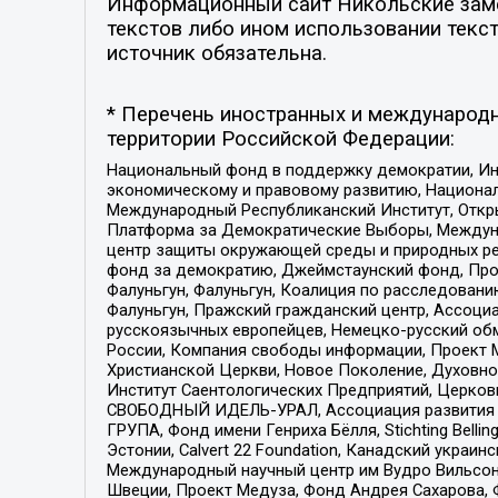
Информационный сайт Никольские замет
текстов либо ином использовании текст
источник обязательна.
* Перечень иностранных и международн
территории Российской Федерации:
Национальный фонд в поддержку демократии, Ин
экономическому и правовому развитию, Национ
Международный Республиканский Институт, Откры
Платформа за Демократические Выборы, Междуна
центр защиты окружающей среды и природных ресу
фонд за демократию, Джеймстаунский фонд, Прож
Фалуньгун, Фалуньгун, Коалиция по расследован
Фалуньгун, Пражский гражданский центр, Ассоци
русскоязычных европейцев, Немецко-русский об
России, Компания свободы информации, Проект М
Христианской Церкви, Новое Поколение, Духовн
Институт Саентологических Предприятий, Церков
СВОБОДНЫЙ ИДЕЛЬ-УРАЛ, Ассоциация развития ж
ГРУПА, Фонд имени Генриха Бёлля, Stichting Bellin
Эстонии, Calvert 22 Foundation, Канадский укра
Международный научный центр им Вудро Вильсона
Швеции, Проект Медуза, Фонд Андрея Сахарова, Ф