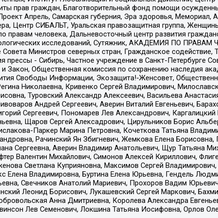
ты прав граждан, Благотворительный фонд помощи осужденным
а, Проект Апрель, Самарская губерния, Эра здоровья, Мемориал
ера, Центр СИБАЛЬТ, Уральская правозащитная группа, Женщины
по правам человека, Дальневосточный центр развития гражданс
ологических исследований, Сутяжник, АКАДЕМИЯ ПО ПРАВАМ Ч
е Совета Министров северных стран, Гражданское содействие,
я прессы - Сибирь, Частное учреждение в Санкт-Петербурге С
 и Закон, Общественная комиссия по сохранению наследия ак
звития Свободы Информации, Экозащита!-Женсовет, Общественн
Регина Николаевна, Кривенко Сергей Владимирович, Милославс
совна, Туровский Александр Алексеевич, Васильева Анастасия
Пивоваров Андрей Сергеевич, Аверин Виталий Евгеньевич, Бара
горий Сергеевич, Пономарев Лев Александрович, Каргалицкий 
ньевна, Щаров Сергей Алексадрович, Цирульников Борис Альбер
ислакова-Паркер Марина Петровна, Кочеткова Татьяна Владими
сандровна, Рачинский Ян Збигневич, Жемкова Елена Борисовна,
лана Сергеевна, Аверин Владимир Анатольевич, Щур Татьяна М
фтер Валентин Михайлович, Симонов Алексей Кириллович, Флиг
женова Светлана Куприяновна, Максимов Сергей Владимирович, 
кс Елена Владимировна, Буртина Елена Юрьевна, Гендель Людм
евна, Свечников Анатолий Мариевич, Прохоров Вадим Юрьевич
инский Леонид Борисович, Лукашевский Сергей Маркович, Бахм
Добровольская Анна Дмитриевна, Королева Александра Евгенье
евинсон Лев Семенович, Локшина Татьяна Иосифовна, Орлов Ол