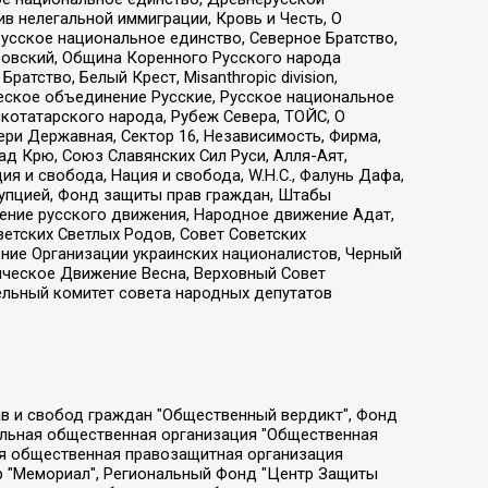
 нелегальной иммиграции, Кровь и Честь, О
усское национальное единство, Северное Братство,
ровский, Община Коренного Русского народа
атство, Белый Крест, Misanthropic division,
еское объединение Русские, Русское национальное
котатарского народа, Рубеж Севера, ТОЙС, О
ри Державная, Сектор 16, Независимость, Фирма,
д Крю, Союз Славянских Сил Руси, Алля-Аят,
я и свобода, Нация и свобода, W.H.С., Фалунь Дафа,
рупцией, Фонд защиты прав граждан, Штабы
ение русского движения, Народное движение Адат,
етских Светлых Родов, Совет Советских
ение Организации украинских националистов, Черный
ическое Движение Весна, Верховный Совет
ельный комитет совета народных депутатов
ции социально-правовых программ "Лилит", Дальневосточное общественное движение "Маяк", Санкт-Петербургская ЛГБТ-инициативная группа "Выход", Инициативная группа ЛГБТ+ "Реверс", Алексеев Андрей Викторович, Бекбулатова Таисия Львовна, Беляев Иван Михайлович, Владыкина Елена Сергеевна, Гельман Марат Александрович, Никульшина Вероника Юрьевна, Толоконникова Надежда Андреевна, Шендерович Виктор Анатольевич, Общество с ограниченной ответственностью "Данное сообщение", Общество с ограниченной ответственностью Издательский дом "Новая глава", Айнбиндер Александра Александровна, Московский комьюнити-центр для ЛГБТ+инициатив, Благотворительный фонд развития филантропии, Deutsche Welle (Германия, Kurt-Schumacher-Strasse 3, 53113 Bonn), Борзунова Мария Михайловна, Воробьев Виктор Викторович, Голубева Анна Львовна, Константинова Алла Михайловна, Малкова Ирина Владимировна, Мурадов Мурад Абдулгалимович, Осетинская Елизавета Николаевна, Понасенков Евгений Николаевич, Ганапольский Матвей Юрьевич, Киселев Евгений Алексеевич, Борухович Ирина Григорьевна, Дремин Иван Тимофеевич, Дубровский Дмитрий Викторович, Красноярская региональная общественная организация поддержки и развития альтернативных образовательных технологий и межкультурных коммуникаций "ИНТЕРРА", Маяковская Екатерина Алексеевна, Фейгин Марк Захарович, Филимонов Андрей Викторович, Дзугкоева Регина Николаевна, Доброхотов Роман Александрович, Дудь Юрий Александрович, Елкин Сергей Владимирович, Кругликов Кирилл Игоревич, Сабунаева Мария Леонидовна, Семенов Алексей Владимирович, Шаинян Карен Багратович, Шульман Екатерина Михайловна, Асафьев Артур Валерьевич, Вахштайн Виктор Семенович, Венедиктов Алексей Алексеевич, Лушникова Екатерина Евгеньевна, Волков Леонид Михайлович, Невзоров Александр Глебович, Пархоменко Сергей Борисович, Сироткин Ярослав Николаевич, Кара-Мурза Владимир Владимирович, Баранова Наталья Владимировна, Гозман Леонид Яковлевич, Кагарлицкий Борис Юльевич, Климарев Михаил Валерьевич, Милов Владимир Станиславович, Автономная некоммерческая организация Краснодарский центр современного искусства "Типография", Моргенштерн Алишер Тагирович, Соболь Любовь Эдуардовна, Общество с ограниченной ответственностью "ЛИЗА НОРМ", Каспаров Гарри Кимович, Ходорковский Михаил Борисович, Общество с ограниченной ответственностью "Апрельские тезисы", Данилович Ирина Брониславовна, Кашин Олег Владимирович, Петров Николай Владимирович, Пивоваров Алексей Владимирович, Соколов Михаил Владимирович, Цветкова Юлия Владимировна, Чичваркин Евгений Александрович, Комитет против пыток/Команда против пыток, Общество с ограниченной ответственностью "Первый научный", Общество с ограниченной ответственностью "Вертолет и ко", Белоцерковская Вероника Борисовна, Кац Максим Евгеньевич, Лазарева Татьяна Юрьевна, Шаведдинов Руслан Табризович, Яшин Илья Валерьевич, Общество с ограниченной ответственностью "Иноагент ААВ", Алешковский Дмитрий Петрович, Альбац Евгения Марковна, Быков Дмитрий Львович, Галямина Юлия Евгеньевна, Лойко Сергей Леонидович, Мартынов Кирилл Константинович, Медведев Сергей Александрович, Крашенинников Федор Геннадиевич, Гордеева Катерина Вл