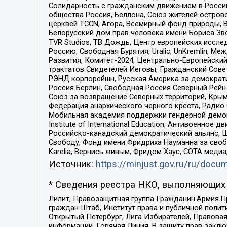
Солидарность с гражданским движением в России 
общества Россия, Беллона, Союз жителей острово
церквей TCCN, Агора, Всемирный фонд природы, B
Белорусский дом прав человека имени Бориса Зво
TVR Studios, ТВ Дождь, Центр европейских иссл
Россию, Свободная Бурятия, Uralic, UnKremlin, 
Развития, Комитет-2024, Центрально-Европейски
трактатов Свидетелей Иеговы, Гражданский Совет
РЭНД корпорейшн, Русская Америка за демократи
Россия Берлин, Свободная Россия Северный Рейн-В
Союз за возвращение Северных территорий, Крымско
Федерация анархического черного креста, Радио
Мобильная академия поддержки гендерной демократи
Institute of International Education, Антивоенн
Российско-канадский демократический альянс, 
Свободу, Фонд имени Фридриха Науманна за свобо
Karelia, Вернись живым, Фридом Хаус, СОТА меди
Источник:
https://minjust.gov.ru/ru/doc
* Сведения реестра НКО, выполняющих 
Лилит, Правозащитная группа Гражданин.Армия.П
граждан Штаб, Институт права и публичной поли
Открытый Петербург, Лига Избирателей, Правова
информации, Горячая Линия, В защиту прав закл