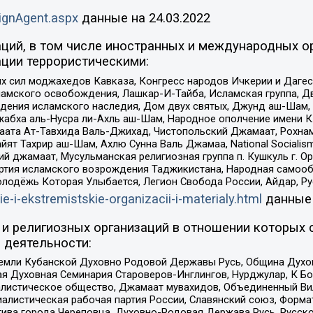
ignAgent.aspx
данные на
24.03.2022
ций, в том числе иностранных и международных ор
ции террористическими:
ил моджахедов Кавказа, Конгресс народов Ичкерии и Дагеста
ламского освобождения, Лашкар-И-Тайба, Исламская группа, Дв
ения исламского наследия, Дом двух святых, Джунд аш-Шам, 
жабха аль-Нусра ли-Ахль аш-Шам, Народное ополчение имени К.
ата Ат-Тавхида Валь-Джихад, Чистопольский Джамаат, Рохнам
ят Тахрир аш-Шам, Ахлю Сунна Валь Джамаа, National Socialism
ий джамаат, Мусульманская религиозная группа п. Кушкуль г. 
ртия исламского возрождения Таджикистана, Народная самооб
олодёжь Которая Улыбается, Легион Свобода России, Айдар, Р
ie-i-ekstremistskie-organizacii-i-materialy.html
данные
и религиозных организаций в отношении которых 
 деятельности:
земли Кубанской Духовно Родовой Державы Русь, Община Духо
 Духовная Семинария Староверов-Инглингов, Нурджулар, К Бо
листическое общество, Джамаат мувахидов, Объединенный Вил
иалистическая рабочая партия России, Славянский союз, Форма
ива города Череповца, Духовно-Родовая Держава Русь, Русск