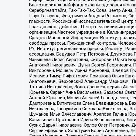
Благотворительный фонд охраны здоровья и защи
Серебряная тайга, Так-Так-Так, Сова, центр Анн
Парк Гагарина, Фонд имени Андрея Рылькова, Сф
гласности, Российский исследовательский центр 
Гражданское действие, Центр независимых соци
организаций, Частное учреждение в Калининград
Средств Массовой Информации, Институт развити
свободы прессы, Гражданский контроль, Человек
РУ, Институт региональной прессы, Институт Ра
ассоциация, Бедушев Петр Петрович, Дзугкоева 
Чанышева Лилия Айратовна, Сидорович Ольга Бори
Анатолий Николаевич, Дугин Сергей Георгиевич, 
Викторович, Мошель Ирина Ароновна, Шведов Гри
Исламов Тимур Рифгатович, Романова Ольга Евге
Анатольевич, Верховский Александр Маркович, П
Татьяна Николаевна, Золотарева Екатерина Алек
Юрьевна, Саранг Анна Васильевна, Захарова Свет
Андрей Юрьевич, Мосин Алексей Геннадьевич, Ге
Дмитриевна, Вититинова Елена Владимировна, Ба
Николаевна, Ганнушкина Светлана Алексеевна, За
Шуманов Илья Вячеславович, Арапова Галина Юрь
Васильевич, Протасова Ирина Вячеславовна, Лит
Сухих Дарья Николаевна, Орлов Олег Петрович, 
Сергей Ефимович, Золотухин Борис Андреевич, Л