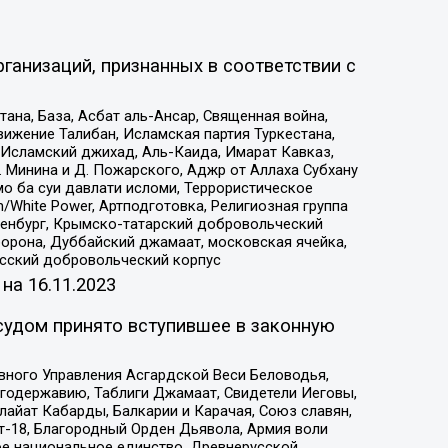
ганизаций, признанных в соответствии с
на, База, Асбат аль-Ансар, Священная война,
ижение Талибан, Исламская партия Туркестана,
Исламский джихад, Аль-Каида, Имарат Кавказ,
 Минина и Д. Пожарского, Аджр от Аллаха Субхану
о ба суи давлати исломи, Террористическое
/White Power, Артподготовка, Религиозная группа
Оренбург, Крымско-татарский добровольческий
орона, Дуббайский джамаат, московская ячейка,
усский добровольческий корпус
 на
16.11.2023
судом принято вступившее в законную
вного Управления Асгардской Веси Беловодья,
годержавию, Таблиги Джамаат, Свидетели Иеговы,
айат Кабарды, Балкарии и Карачая, Союз славян,
т-18, Благородный Орден Дьявола, Армия воли
ое национальное единство, Древнерусской