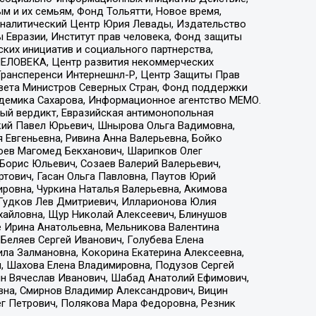
 и их семьям, Фонд Тольятти, Новое время,
, Аналитический Центр Юрия Левады, Издательство
 Евразии, Институт прав человека, Фонд защиты
ких инициатив и социального партнерства,
ЕЛОВЕКА, Центр развития некоммерческих
 Трансперенси Интернешнл-Р, Центр Защиты Прав
овета Министров Северных Стран, Фонд поддержки
адемика Сахарова, Информационное агентство МЕМО.
ый вердикт, Евразийская антимонопольная
кий Павел Юрьевич, Шнырова Ольга Вадимовна,
 Евгеньевна, Ривина Анна Валерьевна, Бойко
хоев Магомед Бекханович, Шарипков Олег
Борис Юльевич, Созаев Валерий Валерьевич,
тович, Гасан Ольга Павловна, Паутов Юрий
ровна, Чуркина Наталья Валерьевна, Акимова
 Гудков Лев Дмитриевич, Илларионова Юлия
ихайловна, Щур Николай Алексеевич, Блинушов
е Ирина Анатольевна, Мельникова Валентина
Беляев Сергей Иванович, Голубева Елена
ила Залмановна, Кокорина Екатерина Алексеевна,
, Шахова Елена Владимировна, Подузов Сергей
ин Вячеслав Иванович, Шабад Анатолий Ефимович,
вна, Смирнов Владимир Александрович, Вицин
ег Петрович, Полякова Мара Федоровна, Резник