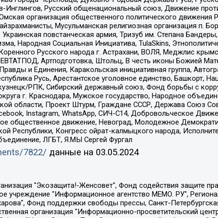
-Инглингов, Русский общенациональный союз, Движение против
 Омская организация общественного политического движения Р
йзрахманисты, Мусульманская религиозная организация п. Бо
краинская повстанческая армия, Тризуб им. Степана Бандеры, Бр
зма, Народная Социальная Инициатива, TulaSkins, Этнополитич
оренного Русского народа г. Астрахани, ВОЛЯ, Меджлис крымс
РЕВТАТПОД, Артподготовка, Штольц, В честь иконы Божией Мате
равды и Единения, Каракольская инициативная группа, Автогра
спублика Русь, Арестантское уголовное единство, Башкорт, Наци
окузнецк/РПК, Сибирский державный союз, Фонд борьбы с кор
округа г. Краснодара, Мужское государство, Народное объедин
ой области, Проект Штурм, Граждане СССР, Держава Союз Сов
Facebook, Instagram, WhatsApp, СИЧ-С14, Добровольческое Движ
ское общественное движение, Невоград, Молодежное Демократ
ой Республики, Конгресс ойрат-калмыцкого народа, Исполнит
бъединение, ЛГБТ, Я.МЫ Сергей Фургал
uments/7822/
данные на
03.05.2024
Общество с ограниченной ответственностью "Радио Свободная Европа/Радио Свобода", Чешское информационное агентство "MEDIUM-ORIENT", Красноярская региональная общественная организация "Мы против СПИДа", Камалягин Денис Николаевич, Маркелов Сергей Евгеньевич, Пономарев Лев Александрович, Савицкая Людмила Алексеевна, Автономная некоммерческая организация "Центр по работе с проблемой насилия "НАСИЛИЮ.НЕТ", Межрегиональный профессиональный союз работников здравоохранения "Альянс врачей", Юридическое лицо, зарегистрированное в Латвийской Республике, SIA "Medusa Project" (регистрационный номер 40103797863, дата регистрации 10.06.2014), Некоммерческая организация "Фонд по борьбе с коррупцией", Автономная некоммерческая организация "Институт права и публичной политики", Баданин Роман Сергеевич, Гликин Максим Александрович, Железнова Мария Михайловна, Лукьянова Юлия Сергеевна, Маетная Елизавета Витальевна, Маняхин Петр Борисович, Чуракова Ольга Владимировна, Ярош Юлия Петровна, Юридическое лицо "The Insider SIA", зарегистрированное в Риге, Латвийская Республика (дата регистрации 26.06.2015), являющееся администратором доменного имени интернет-издания "The Insider SIA", https://theins.ru, Постернак Алексей Евгеньевич, Рубин Михаил Аркадьевич, Анин Роман Александрович, Юридическое лицо Istories fonds, зарегистрированное в Латвийской Республике (регистрационный номер 50008295751, дата регистрации 24.02.2020), Великовский Дмитрий Александрович, Долинина Ирина Николаевна, Мароховская Алеся Алексеевна, Шлейнов Роман Юрьевич, Шмагун Олеся Валентиновна, Общество с ограниченной ответственностью "Альтаир 2021", Общество с ограниченной ответственностью "Вега 2021", Общество с ограниченной ответственностью "Главный редактор 2021", Общество с ограниченной ответственностью "Ромашки монолит", Важенков Артем Валерьевич, Ивановская областная общественная организация "Центр гендерных исследований", Гурман Юрий Альбертович, Медиапроект "ОВД-Инфо", Егоров Владимир Владимирович, Жилинский Владимир Александрович, Общество с ограниченной ответственностью "ЗП", Иванова София Юрьевна, Карезина Инна Павловна, Кильтау Екатерина Викторовна, Петров Алексей Викторович, Пискунов Сергей Евгеньевич, Смирнов Сергей Сергеевич, Тихонов Михаил Сергеевич, Общество с ограниченной ответственностью "ЖУРНАЛИСТ-ИНОСТРАННЫЙ АГЕНТ", Арапова Галина Юрьевна, Вольтская Татьяна Анатольевна, Американская компания "Mason G.E.S. Anonymous Foundation" (США), являющаяся владельцем интернет-издания https://mnews.world/, Компания "Stichting Bellingcat", зарегистрированная в Нидерландах (дата регистрации 11.07.2018), Захаров Андрей Вячеславович, Клепиковская Екатерина Дмитриевна, Общество с ограниченной ответственностью "МЕМО", Перл Роман Александрович, Симонов Евгений Алексеевич, Соловьева Елена Анатольевна, Сотников Даниил Владимирович, Сурначева Елизавета Дмитриевна, Автономная некоммерческая организация по защите прав человека и информированию населения "Якутия – Наше Мнение", Общество с ограниченной ответственностью "Москоу диджитал медиа", с 26.01.2023 Общество с ограниченной ответственностью "Чайка Белые сады", Ветошкина Валерия Валерьевна, Заговора Максим Александрович, Межрегиональное общественное движение "Российская ЛГБТ - сеть", Оленичев Максим Владимирович, Павлов Иван Юрьевич, Скворцова Елена Сергеевна, Общество с ограниченной ответственностью "Как бы инагент", Кочетков Игорь Викторович, Общество с ограниченной ответственностью "Честные выборы", Еланчик Олег Александрович, Общество с ограниченной ответственностью "Нобелевский призыв", Гималова Регина Эмилевна, Григорьев Андрей Валерьевич, Григорьева Алина Александровна, Ассоциация по содействию защите прав призывников, альтернативнослужащих и военнослужащих "Правозащитная группа "Гражданин.Армия.Право", Хисамова Регина Фаритовна, Автономная некоммерческая организация по реализа