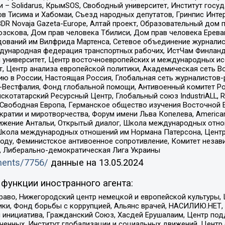
– Solidarus, КрымSOS, Свободный университет, Институт госу
в Тисима и Хабомаи, Съезд народных депутатов, Гринпис Инте
DR Novaja Gazeta-Europe, Алтай проект, Образовательный дом 
зскова, Дом прав человека Тбилиси, Дом прав человека Ерева
едований им Вилфрида Мартенса, Сетевое объединение журнали
Международная федерация транспортных рабочих, ИстЧам Финлан
й университет, Центр восточноевропейских и международных и
, Центр анализа европейской политики, Академическая сеть Во
ю в России, Настоящая Россия, Глобальная сеть журналистов
естфалия, Фонд глобальной помощи, Антивоенный комитет России,
татарский Ресурсный Центр, Глобальный союз IndustriALL, Russi
 Свободная Европа, Германское общество изучения Восточной 
и и миротворчества, Форум имени Льва Копелева, American Counci
ое движение Антальи, Открытый диалог, Школа международных отн
Школа международных отношений им Нормана Патерсона, Центр
ду, Феминистское антивоенное сопротивление, Комитет независ
а, Либерально-демократическая Лига Украины
uments/7756/
данные на
13.05.2024
функции иностранного агента:
раво, Нижегородский центр немецкой и европейской культуры,
тики, Фонд борьбы с коррупцией, Альянс врачей, НАСИЛИЮ.НЕТ,
я инициатива, Гражданский Союз, Хасдей Ерушалаим, Центр по
юченных, Институт глобализации и социальных движений, Цент