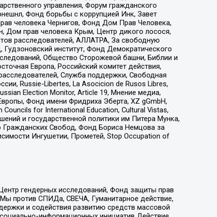
дарственного управления, Форум гражданского
рнешнл, Фонд борьбы с коррупцией Инк, Завет
прав человека Чернигов, Фонд Дом Прав Человека,
н, Дом прав человека Крым, Центр дикого лосося,
стов расследователей, АЛЛАТРА, За свободную
д, Гудзоновский институт, Фонд Демократического
сследований, Общество Сторожевой башни, Библии и
сточная Европа, Российский комитет действия,
-расследователей, Служба поддержки, Свободная
 Russie-Libertes, La Asocicion de Rusos Libres,
an Election Monitor, Article 19, Мнение медиа,
Европы, Фонд имени Фридриха Эберта, XZ gGmbH,
ls for International Education, Cultural Vistas,
ошений и государственной политики им Питера Мунка,
 Гражданских Свобод, Фонд Бориса Немцова за
имости Ингушетии, Прометей, Stop Occupation of
 Центр гендерных исследований, Фонд защиты прав
 Мы против СПИДа, СВЕЧА, Гуманитарное действие,
ддержки и содействия развитию средств массовой
р социально-информационных инициатив Действие,