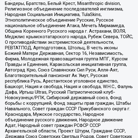
Бандеры, Братство, Белый Крест, Misanthropic division,
Религиозное объединение последователей инглиизма,
Народная Социальная Инициатива, TulaSkins,
Этнополитическое объединение Русские, Русское
национальное объединение Атака, Мечеть Мирмамеда,
Община Коренного Русского народа г. Астрахани, ВОЛЯ,
Меджлис крымскотатарского народа, Рубеж Севера, ТОЙС,
О противодействии экстремистской деятельности,
РЕВТАТПОД, Артподготовка, Штольц, В честь иконы
Божией Матери Державная, Сектор 16, Независимость,
Фирма, Молодежная правозащитная группа МПГ, Курсом
Правды и Единения, Каракольская инициативная группа,
Автоград Крю, Союз Славянских Сил Руси, Алля-Аят,
Благотворительный пансионат Ак Умут, Русская
республика Русь, Арестантское уголовное единство,
Башкорт, Нация и свобода, Нация и свобода, W.H.С., Фалунь
Дафа, Иртыш Ultras, Русский Патриотический клуб-
Новокузнецк/РПК, Сибирский державный союз, Фонд
борьбы с коррупцией, Фонд защиты прав граждан, Штабы
Навального, Совет граждан СССР Прикубанского округа г.
Краснодара, Мужское государство, Народное
объединение русского движения, Народное движение
Адат, Народный совет граждан РСФСР СССР
Архангельской области, Проект Штурм, Граждане СССР,
Держава Союз Советских Светлых Родов, Совет Советских