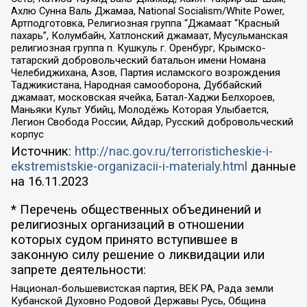
Ахлю Сунна Валь Джамаа, National Socialism/White Power,
Артподготовка, Религиозная группа “Джамаат “Красный
пахарь”, Колумбайн, Хатлонский джамаат, Мусульманская
религиозная группа п. Кушкуль г. Оренбург, Крымско-
татарский добровольческий батальон имени Номана
Челебиджихана, Азов, Партия исламского возрождения
Таджикистана, Народная самооборона, Дуббайский
джамаат, московская ячейка, Батал-Хаджи Белхороев,
Маньяки Культ Убийц, Молодёжь Которая Улыбается,
Легион Свобода России, Айдар, Русский добровольческий
корпус
Источник:
http://nac.gov.ru/terroristicheskie-i-
ekstremistskie-organizacii-i-materialy.html
данные
на
16.11.2023
* Перечень общественных объединений и
религиозных организаций в отношении
которых судом принято вступившее в
законную силу решение о ликвидации или
запрете деятельности:
Национал-большевистская партия, ВЕК РА, Рада земли
Кубанской Духовно Родовой Державы Русь, Община