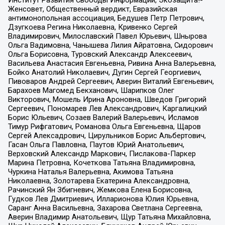
Институт Развития Свободы Информации, Экозащита!-
Женсовет, Общественный вердикт, Евразийская
антимонопольная ассоциация, Бедушев Петр Петрович,
Дзугкоева Регина Николаевна, Кривенко Сергей
Владимирович, Милославский Павел Юрьевич, Шнырова
Ольга Вадимовна, Чанышева Лилия Айратовна, Сидорович
Ольга Борисовна, Туровский Александр Алексеевич,
Васильева Анастасия Евгеньевна, Ривина Анна Валерьевна,
Бойко Анатолий Николаевич, Дугин Сергей Георгиевич,
Пивоваров Андрей Сергеевич, Аверин Виталий Евгеньевич,
Барахоев Магомед Бекханович, Шарипков Олег
Викторович, Мошель Ирина Ароновна, Шведов Григорий
Сергеевич, Пономарев Лев Александрович, Каргалицкий
Борис Юльевич, Созаев Валерий Валерьевич, Исламов
Тимур Рифгатович, Романова Ольга Евгеньевна, Щаров
Сергей Алексадрович, Цирульников Борис Альбертович,
Гасан Ольга Павловна, Паутов Юрий Анатольевич,
Верховский Александр Маркович, Пислакова-Паркер
Марина Петровна, Кочеткова Татьяна Владимировна,
Чуркина Наталья Валерьевна, Акимова Татьяна
Николаевна, Золотарева Екатерина Александровна,
Рачинский Ян Збигневич, Жемкова Елена Борисовна,
Гудков Лев Дмитриевич, Илларионова Юлия Юрьевна,
Саранг Анна Васильевна, Захарова Светлана Сергеевна,
Аверин Владимир Анатольевич, Щур Татьяна Михайловна,