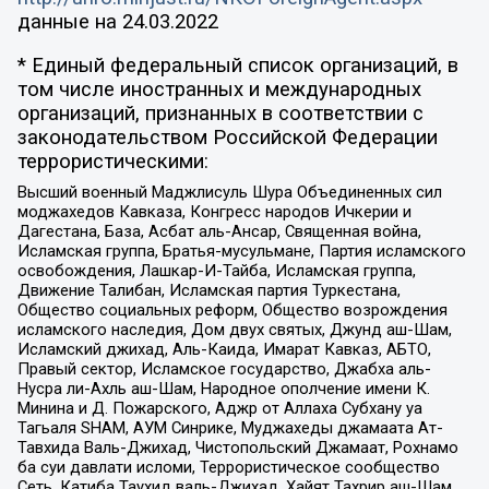
данные на
24.03.2022
* Единый федеральный список организаций, в
том числе иностранных и международных
организаций, признанных в соответствии с
законодательством Российской Федерации
террористическими:
Высший военный Маджлисуль Шура Объединенных сил
моджахедов Кавказа, Конгресс народов Ичкерии и
Дагестана, База, Асбат аль-Ансар, Священная война,
Исламская группа, Братья-мусульмане, Партия исламского
освобождения, Лашкар-И-Тайба, Исламская группа,
Движение Талибан, Исламская партия Туркестана,
Общество социальных реформ, Общество возрождения
исламского наследия, Дом двух святых, Джунд аш-Шам,
Исламский джихад, Аль-Каида, Имарат Кавказ, АБТО,
Правый сектор, Исламское государство, Джабха аль-
Нусра ли-Ахль аш-Шам, Народное ополчение имени К.
Минина и Д. Пожарского, Аджр от Аллаха Субхану уа
Тагьаля SHAM, АУМ Синрике, Муджахеды джамаата Ат-
Тавхида Валь-Джихад, Чистопольский Джамаат, Рохнамо
ба суи давлати исломи, Террористическое сообщество
Сеть, Катиба Таухид валь-Джихад, Хайят Тахрир аш-Шам,