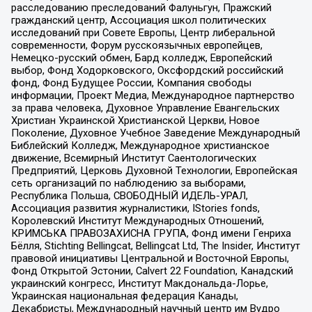
расследованию преследований Фалуньгун, Пражский
гражданский центр, Ассоциация школ политических
исследований при Совете Европы, Центр либеральной
современности, Форум русскоязычных европейцев,
Немецко-русский обмен, Бард колледж, Европейский
выбор, Фонд Ходорковского, Оксфордский российский
фонд, Фонд Будущее России, Компания свободы
информации, Проект Медиа, Международное партнерство
за права человека, Духовное Управление Евангельских
Христиан Украинской Христианской Церкви, Новое
Поколение, Духовное Учебное Заведение Международный
Библейский Колледж, Международное христианское
движение, Всемирный Институт Саентологических
Предприятий, Церковь Духовной Технологии, Европейская
сеть организаций по наблюдению за выборами,
Республика Польша, СВОБОДНЫЙ ИДЕЛЬ-УРАЛ,
Ассоциация развития журналистики, IStories fonds,
Королевский Институт Международных Отношений,
КРИМСЬКА ПРАВОЗАХИСНА ГРУПА, Фонд имени Генриха
Бёлля, Stichting Bellingcat, Bellingcat Ltd, The Insider, Институт
правовой инициативы Центральной и Восточной Европы,
Фонд Открытой Эстонии, Calvert 22 Foundation, Канадский
украинский конгресс, Институт Макдональда-Лорье,
Украинская национальная федерация Канады,
Декабристы, Международный научный центр им Вудро