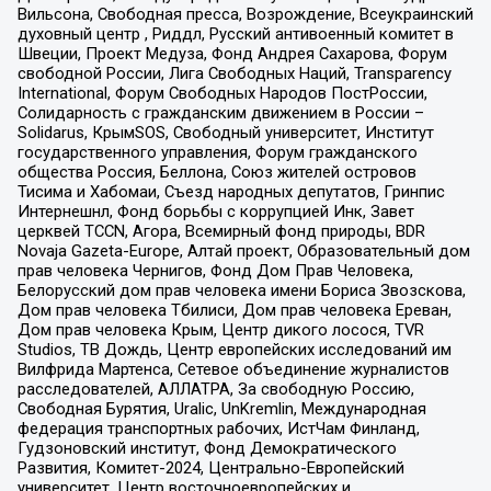
Вильсона, Свободная пресса, Возрождение, Всеукраинский
духовный центр , Риддл, Русский антивоенный комитет в
Швеции, Проект Медуза, Фонд Андрея Сахарова, Форум
свободной России, Лига Свободных Наций, Transparеncy
International, Форум Свободных Народов ПостРоссии,
Солидарность с гражданским движением в России –
Solidarus, КрымSOS, Свободный университет, Институт
государственного управления, Форум гражданского
общества Россия, Беллона, Союз жителей островов
Тисима и Хабомаи, Съезд народных депутатов, Гринпис
Интернешнл, Фонд борьбы с коррупцией Инк, Завет
церквей TCCN, Агора, Всемирный фонд природы, BDR
Novaja Gazeta-Europe, Алтай проект, Образовательный дом
прав человека Чернигов, Фонд Дом Прав Человека,
Белорусский дом прав человека имени Бориса Звозскова,
Дом прав человека Тбилиси, Дом прав человека Ереван,
Дом прав человека Крым, Центр дикого лосося, TVR
Studios, ТВ Дождь, Центр европейских исследований им
Вилфрида Мартенса, Сетевое объединение журналистов
расследователей, АЛЛАТРА, За свободную Россию,
Свободная Бурятия, Uralic, UnKremlin, Международная
федерация транспортных рабочих, ИстЧам Финланд,
Гудзоновский институт, Фонд Демократического
Развития, Комитет-2024, Центрально-Европейский
университет, Центр восточноевропейских и