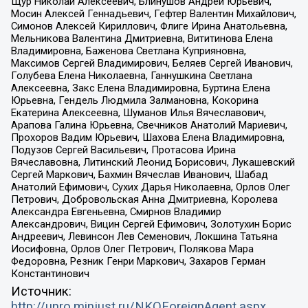
Щур Николай Алексеевич, Блинушов Андрей Юрьевич,
Мосин Алексей Геннадьевич, Гефтер Валентин Михайлович,
Симонов Алексей Кириллович, Флиге Ирина Анатольевна,
Мельникова Валентина Дмитриевна, Вититинова Елена
Владимировна, Баженова Светлана Куприяновна,
Максимов Сергей Владимирович, Беляев Сергей Иванович,
Голубева Елена Николаевна, Ганнушкина Светлана
Алексеевна, Закс Елена Владимировна, Буртина Елена
Юрьевна, Гендель Людмила Залмановна, Кокорина
Екатерина Алексеевна, Шуманов Илья Вячеславович,
Арапова Галина Юрьевна, Свечников Анатолий Мариевич,
Прохоров Вадим Юрьевич, Шахова Елена Владимировна,
Подузов Сергей Васильевич, Протасова Ирина
Вячеславовна, Литинский Леонид Борисович, Лукашевский
Сергей Маркович, Бахмин Вячеслав Иванович, Шабад
Анатолий Ефимович, Сухих Дарья Николаевна, Орлов Олег
Петрович, Добровольская Анна Дмитриевна, Королева
Александра Евгеньевна, Смирнов Владимир
Александрович, Вицин Сергей Ефимович, Золотухин Борис
Андреевич, Левинсон Лев Семенович, Локшина Татьяна
Иосифовна, Орлов Олег Петрович, Полякова Мара
Федоровна, Резник Генри Маркович, Захаров Герман
Константинович
Источник:
http://unro.minjust.ru/NKOForeignAgent.aspx