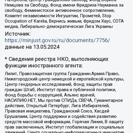
Немцова за Свободу, Фонд имени Фридриха Науманна за
свободу, Феминистское антивоенное сопротивление,
Комитет независимости Ингушетии, Прометей, Stop
Occupation of Karelia, Вернись живым, Фридом Хаус, СОТА
медиа, Либерально-демократическая Лига Украины
Источник:
https://minjust.gov.ru/ru/documents/7756/
данные на
13.05.2024
* Сведения реестра НКО, выполняющих
функции иностранного агента:
Лилит, Правозащитная группа Гражданин.Армия.Право,
Нижегородский центр немецкой и европейской культуры,
Центр гендерных исследований, Фонд защиты прав
граждан Штаб, Институт права и публичной политики,
Фонд борьбы с коррупцией, Альянс врачей,
НАСИЛИЮ.НЕТ, Мы против СПИДа, СВЕЧА, Гуманитарное
действие, Открытый Петербург, Лига Избирателей,
Правовая инициатива, Гражданский Союз, Хасдей
Ерушалаим, Центр поддержки и содействия развитию
средств массовой информации, Горячая Линия, В защиту
прав заключенных, Институт глобализации и социальных
движений, Центр социально-информационных инициатив