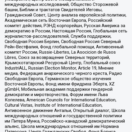
международных исследований, Общество Сторожевой
башни, Библии и трактатов Свидетелей Иеговы,
Гражданский Совет, Центр анализа европейской политики,
Академическая сеть Восточная Европа, Российский
комитет действия, РЭНД корпорейшн, Русская Америка за
демократию в России, Настоящая Россия, Глобальная сеть
журналистов-расследователей, Служба поддержки,
Свободная Россия Берлин, Свободная Россия Северный
Рейн-Вестфалия, Фонд глобальной помощи, Антивоенный
комитет России, Russie-Libertes, La Asocicion de Rusos
Libres, Союз за возвращение Северных территорий,
Крымскотатарский Ресурсный Центр, Глобальный союз
IndustriALL, Russian Election Monitor, Article 19, Мнение
медиа, Федерация анархического черного креста, Радио
Свободная Европа, Германское общество изучения
Восточной Европы, Фонд имени Фридриха Эберта, XZ
gGmbH, Мобильная академия поддержки гендерной
демократии и миротворчества, Форум имени Льва
Копелева, American Councils for International Education,
Cultural Vistas, Institute of International Education,
Антивоенное движение Антальи, Открытый диалог, Школа
международных отношений и государственной политики
им Питера Мунка, Российско-канадский демократический
альянс, Школа международных отношений им Нормана
Патерсона, Центр Гражданских Свобод, Фонд Бориса