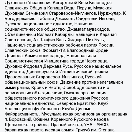
Духовного Управления Асгардской Веси Беловодья,
Славянская Община Капища Веды Перуна, Мужская
Духовная Семинария Староверов-Инглингов, Нурджулар, К
Богодержавию, Таблиги Джамаат, Свидетели Иеговы,
Русское национальное единство, Национал-
социалистическое общество, Джамаат мувахидов,
Объединенный Вилайат Кабарды, Балкарии и Карачая,
Союз славян, Ат-Такфир Валь-Хиджра, Пит Буль,
Национал-социалистическая рабочая партия России,
Славянский союз, Формат-18, Благородный Орден
Дьявола, Армия воли народа, Национальная
Социалистическая Инициатива города Череповца,
Духовно-Родовая Держава Русь, Русское национальное
единство, Древнерусской Инглистической церкви
Православных Староверов-Инглингов, Русский
общенациональный союз, Движение против нелегальной
иммиграции, Кровь и Честь, О свободе совести и о
религиозных объединениях, Омская организация
общественного политического движения Русское
национальное единство, Северное Братство, Клуб
Болельщиков Футбольного Клуба Динамо,
Файзрахманисты, Мусульманская религиозная организация
п. Боровский, Община Коренного Русского народа
Щелковского района, Правый сектор, УНА - УНСО,
Украинская повстанческая армия, Тризуб им. Степана