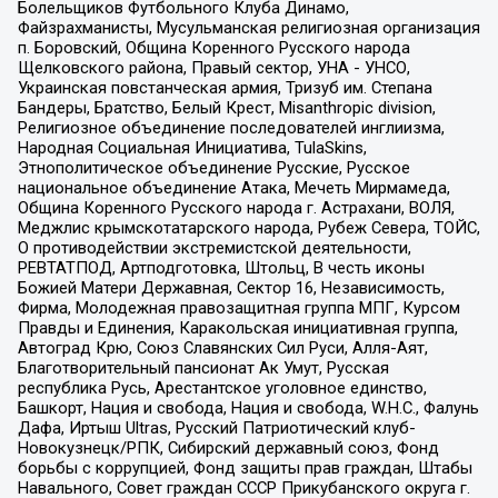
Болельщиков Футбольного Клуба Динамо,
Файзрахманисты, Мусульманская религиозная организация
п. Боровский, Община Коренного Русского народа
Щелковского района, Правый сектор, УНА - УНСО,
Украинская повстанческая армия, Тризуб им. Степана
Бандеры, Братство, Белый Крест, Misanthropic division,
Религиозное объединение последователей инглиизма,
Народная Социальная Инициатива, TulaSkins,
Этнополитическое объединение Русские, Русское
национальное объединение Атака, Мечеть Мирмамеда,
Община Коренного Русского народа г. Астрахани, ВОЛЯ,
Меджлис крымскотатарского народа, Рубеж Севера, ТОЙС,
О противодействии экстремистской деятельности,
РЕВТАТПОД, Артподготовка, Штольц, В честь иконы
Божией Матери Державная, Сектор 16, Независимость,
Фирма, Молодежная правозащитная группа МПГ, Курсом
Правды и Единения, Каракольская инициативная группа,
Автоград Крю, Союз Славянских Сил Руси, Алля-Аят,
Благотворительный пансионат Ак Умут, Русская
республика Русь, Арестантское уголовное единство,
Башкорт, Нация и свобода, Нация и свобода, W.H.С., Фалунь
Дафа, Иртыш Ultras, Русский Патриотический клуб-
Новокузнецк/РПК, Сибирский державный союз, Фонд
борьбы с коррупцией, Фонд защиты прав граждан, Штабы
Навального, Совет граждан СССР Прикубанского округа г.