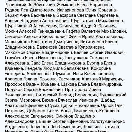
Рачинский Ян Збигневич, Жемкова Елена Борисовна,
Гудков Лев Дмитриевич, Илларионова Юлия Юрьевна,
Саранг Анна Васильевна, Захарова Светлана Сергеевна,
Аверин Владимир Анатольевич, Щур Татьяна Михайловна,
Щур Николай Алексеевич, Блинушов Андрей Юрьевич,
Мосин Алексей Геннадьевич, Гефтер Валентин Михайлович,
Симонов Алексей Кириллович, Флиге Ирина Анатольевна,
Мельникова Валентина Дмитриевна, Вититинова Елена
Владимировна, Баженова Светлана Куприяновна,
Максимов Сергей Владимирович, Беляев Сергей Иванович,
Голубева Елена Николаевна, Ганнушкина Светлана
Алексеевна, Закс Елена Владимировна, Буртина Елена
Юрьевна, Гендель Людмила Залмановна, Кокорина
Екатерина Алексеевна, Шуманов Илья Вячеславович,
Арапова Галина Юрьевна, Свечников Анатолий Мариевич,
Прохоров Вадим Юрьевич, Шахова Елена Владимировна,
Подузов Сергей Васильевич, Протасова Ирина
Вячеславовна, Литинский Леонид Борисович, Лукашевский
Сергей Маркович, Бахмин Вячеслав Иванович, Шабад
Анатолий Ефимович, Сухих Дарья Николаевна, Орлов Олег
Петрович, Добровольская Анна Дмитриевна, Королева
Александра Евгеньевна, Смирнов Владимир
Александрович, Вицин Сергей Ефимович, Золотухин Борис
Андреевич, Левинсон Лев Семенович, Локшина Татьяна