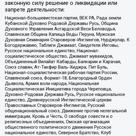
законную силу решение о ликвидации или
запрете деятельности:
Национал-большевистская партия, ВЕК РА, Рада земли
Кубанской Духовно Родовой Державы Русь, Община
Духовного Управления Асгардской Веси Беловодья,
Славянская Община Капища Веды Перуна, Мужская
Духовная Семинария Староверов-Инглингов, Нурджулар, К
Богодержавию, Таблиги Джамаат, Свидетели Иеговы,
Русское национальное единство, Национал-
социалистическое общество, Джамаат мувахидов,
Объединенный Вилайат Кабарды, Балкарии и Карачая,
Союз славян, Ат-Такфир Валь-Хиджра, Пит Буль,
Национал-социалистическая рабочая партия России,
Славянский союз, Формат-18, Благородный Орден
Дьявола, Армия воли народа, Национальная
Социалистическая Инициатива города Череповца,
Духовно-Родовая Держава Русь, Русское национальное
единство, Древнерусской Инглистической церкви
Православных Староверов-Инглингов, Русский
общенациональный союз, Движение против нелегальной
иммиграции, Кровь и Честь, О свободе совести и о
религиозных объединениях, Омская организация
общественного политического движения Русское
национальное единство, Северное Братство, Клуб