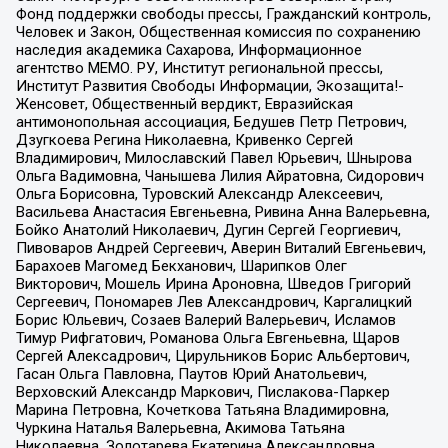
Фонд поддержки свободы прессы, Гражданский контроль,
Человек и Закон, Общественная комиссия по сохранению
наследия академика Сахарова, Информационное
агентство МЕМО. РУ, Институт региональной прессы,
Институт Развития Свободы Информации, Экозащита!-
Женсовет, Общественный вердикт, Евразийская
антимонопольная ассоциация, Бедушев Петр Петрович,
Дзугкоева Регина Николаевна, Кривенко Сергей
Владимирович, Милославский Павел Юрьевич, Шнырова
Ольга Вадимовна, Чанышева Лилия Айратовна, Сидорович
Ольга Борисовна, Туровский Александр Алексеевич,
Васильева Анастасия Евгеньевна, Ривина Анна Валерьевна,
Бойко Анатолий Николаевич, Дугин Сергей Георгиевич,
Пивоваров Андрей Сергеевич, Аверин Виталий Евгеньевич,
Барахоев Магомед Бекханович, Шарипков Олег
Викторович, Мошель Ирина Ароновна, Шведов Григорий
Сергеевич, Пономарев Лев Александрович, Каргалицкий
Борис Юльевич, Созаев Валерий Валерьевич, Исламов
Тимур Рифгатович, Романова Ольга Евгеньевна, Щаров
Сергей Алексадрович, Цирульников Борис Альбертович,
Гасан Ольга Павловна, Паутов Юрий Анатольевич,
Верховский Александр Маркович, Пислакова-Паркер
Марина Петровна, Кочеткова Татьяна Владимировна,
Чуркина Наталья Валерьевна, Акимова Татьяна
Николаевна, Золотарева Екатерина Александровна,