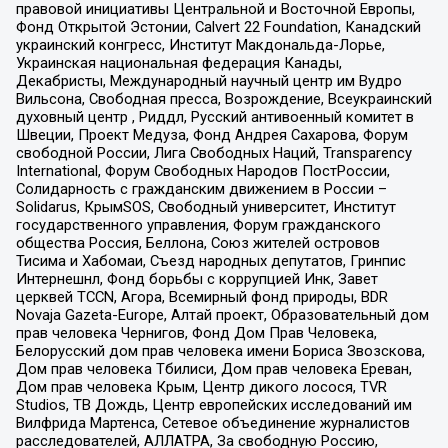
правовой инициативы Центральной и Восточной Европы,
Фонд Открытой Эстонии, Calvert 22 Foundation, Канадский
украинский конгресс, Институт Макдональда-Лорье,
Украинская национальная федерация Канады,
Декабристы, Международный научный центр им Вудро
Вильсона, Свободная пресса, Возрождение, Всеукраинский
духовный центр , Риддл, Русский антивоенный комитет в
Швеции, Проект Медуза, Фонд Андрея Сахарова, Форум
свободной России, Лига Свободных Наций, Transparеncy
International, Форум Свободных Народов ПостРоссии,
Солидарность с гражданским движением в России –
Solidarus, КрымSOS, Свободный университет, Институт
государственного управления, Форум гражданского
общества Россия, Беллона, Союз жителей островов
Тисима и Хабомаи, Съезд народных депутатов, Гринпис
Интернешнл, Фонд борьбы с коррупцией Инк, Завет
церквей TCCN, Агора, Всемирный фонд природы, BDR
Novaja Gazeta-Europe, Алтай проект, Образовательный дом
прав человека Чернигов, Фонд Дом Прав Человека,
Белорусский дом прав человека имени Бориса Звозскова,
Дом прав человека Тбилиси, Дом прав человека Ереван,
Дом прав человека Крым, Центр дикого лосося, TVR
Studios, ТВ Дождь, Центр европейских исследований им
Вилфрида Мартенса, Сетевое объединение журналистов
расследователей, АЛЛАТРА, За свободную Россию,