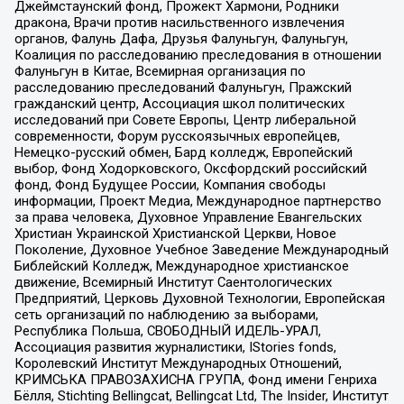
Джеймстаунский фонд, Прожект Хармони, Родники
дракона, Врачи против насильственного извлечения
органов, Фалунь Дафа, Друзья Фалуньгун, Фалуньгун,
Коалиция по расследованию преследования в отношении
Фалуньгун в Китае, Всемирная организация по
расследованию преследований Фалуньгун, Пражский
гражданский центр, Ассоциация школ политических
исследований при Совете Европы, Центр либеральной
современности, Форум русскоязычных европейцев,
Немецко-русский обмен, Бард колледж, Европейский
выбор, Фонд Ходорковского, Оксфордский российский
фонд, Фонд Будущее России, Компания свободы
информации, Проект Медиа, Международное партнерство
за права человека, Духовное Управление Евангельских
Христиан Украинской Христианской Церкви, Новое
Поколение, Духовное Учебное Заведение Международный
Библейский Колледж, Международное христианское
движение, Всемирный Институт Саентологических
Предприятий, Церковь Духовной Технологии, Европейская
сеть организаций по наблюдению за выборами,
Республика Польша, СВОБОДНЫЙ ИДЕЛЬ-УРАЛ,
Ассоциация развития журналистики, IStories fonds,
Королевский Институт Международных Отношений,
КРИМСЬКА ПРАВОЗАХИСНА ГРУПА, Фонд имени Генриха
Бёлля, Stichting Bellingcat, Bellingcat Ltd, The Insider, Институт