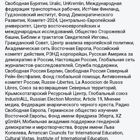
Свободная Бурятия, Uralic, UnKremlin, Международная
федерация транспортных рабочих, ИстЧам Финланд,
Гудзоновский институт, Фонд Демократического
Развития, Комитет-2024, Центрально-Европейский
университет, Центр восточноевропейских и
международных исследований, Общество Сторожевой
башни, Библии и трактатов Свидетелей Иеговы,
Гражданский Совет, Центр анализа европейской политики,
Академическая сеть Восточная Европа, Российский
комитет действия, РЭНД корпорейшн, Русская Америка за
демократию в России, Настоящая Россия, Глобальная сеть
журналистов-расследователей, Служба поддержки,
Свободная Россия Берлин, Свободная Россия Северный
Рейн-Вестфалия, Фонд глобальной помощи, Антивоенный
комитет России, Russie-Libertes, La Asocicion de Rusos
Libres, Союз за возвращение Северных территорий,
Крымскотатарский Ресурсный Центр, Глобальный союз
IndustriALL, Russian Election Monitor, Article 19, Мнение
медиа, Федерация анархического черного креста, Радио
Свободная Европа, Германское общество изучения
Восточной Европы, Фонд имени Фридриха Эберта, XZ
gGmbH, Мобильная академия поддержки гендерной
демократии и миротворчества, Форум имени Льва
Копелева, American Councils for International Education,
Cultural Vistas, Institute of International Education,