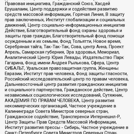
Правовая инициатива, Гражданский Союз, Хасдей
Ерушалаим, Центр поддержки и содействия развитию
средств массовой информации, Горячая Линия, В защиту
прав заключенных, Институт глобализации и социальных
движений, Центр социально-информационных инициатив
Действие, Благотворительный фонд охраны здоровья и
защиты прав граждан, Благотворительный фонд помощи
осужденным и их семьям, Фонд Тольятти, Новое время,
Серебряная тайга, Так-Так-Так, Сова, центр Анна, Проект
Апрель, Самарская губерния, Эра здоровья, Мемориал,
Аналитический Центр Юрия Левады, Издательство Парк
Гагарина, Фонд имени Андрея Рылькова, Сфера, Центр
СИБАЛЬТ, Уральская правозащитная группа, Женщины
Евразии, Институт прав человека, Фонд защиты гласности,
Российский исследовательский центр по правам человека,
Дальневосточный центр развития гражданских инициатив
и социального партнерства, Гражданское действие, Центр
независимых социологических исследований, Сутяжник,
АКАДЕМИЯ ПО ПРАВАМ ЧЕЛОВЕКА, Центр развития
некоммерческих организаций, Частное учреждение в
Калининграде Совета Министров северных стран,
Гражданское содействие, Трансперенси Интернешнл-Р,
Центр Защиты Прав Средств Массовой Информации,
Институт развития прессы - Сибирь, Частное учреждение в
Санкт-Петербурге Совета Министров Северных Стран,