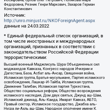
Иосифовна, Орлов Олег Петрович, Полякова Мара
Федоровна, Резник Генри Маркович, Захаров Герман
Константинович
Источник:
http://unro.minjust.ru/NKOForeignAgent.aspx
данные на
24.03.2022
* Единый федеральный список организаций, в
том числе иностранных и международных
организаций, признанных в соответствии с
законодательством Российской Федерации
террористическими:
Высший военный Маджлисуль Шура Объединенных сил
моджахедов Кавказа, Конгресс народов Ичкерии и
Дагестана, База, Асбат аль-Ансар, Священная война,
Исламская группа, Братья-мусульмане, Партия исламского
освобождения, Лашкар-И-Тайба, Исламская группа,
Движение Талибан, Исламская партия Туркестана,
Общество социальных реформ, Общество возрождения
исламского наследия, Дом двух святых, Джунд аш-Шам,
Исламский джихад, Аль-Каида, Имарат Кавказ, АБТО,
Правый сектор, Исламское государство, Джабха аль-
Нусра ли-Ахль аш-Шам, Народное ополчение имени К.