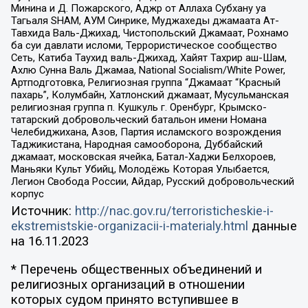
Минина и Д. Пожарского, Аджр от Аллаха Субхану уа
Тагьаля SHAM, АУМ Синрике, Муджахеды джамаата Ат-
Тавхида Валь-Джихад, Чистопольский Джамаат, Рохнамо
ба суи давлати исломи, Террористическое сообщество
Сеть, Катиба Таухид валь-Джихад, Хайят Тахрир аш-Шам,
Ахлю Сунна Валь Джамаа, National Socialism/White Power,
Артподготовка, Религиозная группа “Джамаат “Красный
пахарь”, Колумбайн, Хатлонский джамаат, Мусульманская
религиозная группа п. Кушкуль г. Оренбург, Крымско-
татарский добровольческий батальон имени Номана
Челебиджихана, Азов, Партия исламского возрождения
Таджикистана, Народная самооборона, Дуббайский
джамаат, московская ячейка, Батал-Хаджи Белхороев,
Маньяки Культ Убийц, Молодёжь Которая Улыбается,
Легион Свобода России, Айдар, Русский добровольческий
корпус
Источник:
http://nac.gov.ru/terroristicheskie-i-
ekstremistskie-organizacii-i-materialy.html
данные
на
16.11.2023
* Перечень общественных объединений и
религиозных организаций в отношении
которых судом принято вступившее в