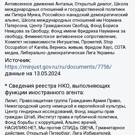
Антивоенное движение Антальи, Открытый диалог, Школа
международных отношений и государственной политики
им Питера Мунка, Российско-канадский демократический
альянс, Школа международных отношений им Нормана
Патерсона, Центр Гражданских Свобод, Фонд Бориса
Немцова за Свободу, Фонд имени Фридриха Науманна за
свободу, Феминистское антивоенное сопротивление,
Комитет независимости Ингушетии, Прометей, Stop
Occupation of Karelia, Вернись живым, Фридом Хаус, СОТА
медиа, Либерально-демократическая Лига Украины
Источник:
https://minjust.gov.ru/ru/documents/7756/
данные на
13.05.2024
* Сведения реестра НКО, выполняющих
функции иностранного агента:
Лилит, Правозащитная группа Гражданин.Армия.Право,
Нижегородский центр немецкой и европейской культуры,
Центр гендерных исследований, Фонд защиты прав
граждан Штаб, Институт права и публичной политики,
Фонд борьбы с коррупцией, Альянс врачей,
НАСИЛИЮ.НЕТ, Мы против СПИДа, СВЕЧА, Гуманитарное
действие, Открытый Петербург, Лига Избирателей,