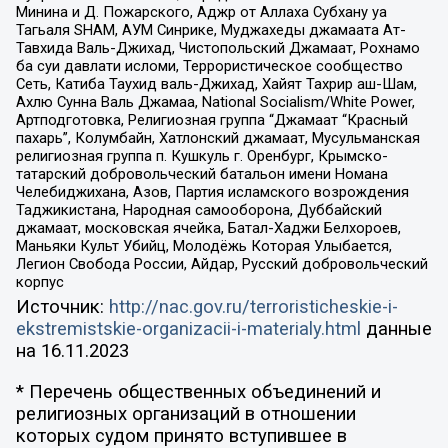
Минина и Д. Пожарского, Аджр от Аллаха Субхану уа
Тагьаля SHAM, АУМ Синрике, Муджахеды джамаата Ат-
Тавхида Валь-Джихад, Чистопольский Джамаат, Рохнамо
ба суи давлати исломи, Террористическое сообщество
Сеть, Катиба Таухид валь-Джихад, Хайят Тахрир аш-Шам,
Ахлю Сунна Валь Джамаа, National Socialism/White Power,
Артподготовка, Религиозная группа “Джамаат “Красный
пахарь”, Колумбайн, Хатлонский джамаат, Мусульманская
религиозная группа п. Кушкуль г. Оренбург, Крымско-
татарский добровольческий батальон имени Номана
Челебиджихана, Азов, Партия исламского возрождения
Таджикистана, Народная самооборона, Дуббайский
джамаат, московская ячейка, Батал-Хаджи Белхороев,
Маньяки Культ Убийц, Молодёжь Которая Улыбается,
Легион Свобода России, Айдар, Русский добровольческий
корпус
Источник:
http://nac.gov.ru/terroristicheskie-i-
ekstremistskie-organizacii-i-materialy.html
данные
на
16.11.2023
* Перечень общественных объединений и
религиозных организаций в отношении
которых судом принято вступившее в