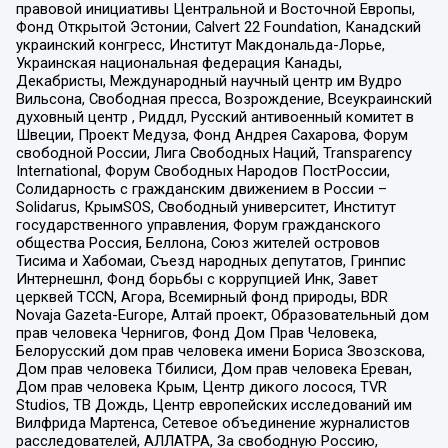
правовой инициативы Центральной и Восточной Европы,
Фонд Открытой Эстонии, Calvert 22 Foundation, Канадский
украинский конгресс, Институт Макдональда-Лорье,
Украинская национальная федерация Канады,
Декабристы, Международный научный центр им Вудро
Вильсона, Свободная пресса, Возрождение, Всеукраинский
духовный центр , Риддл, Русский антивоенный комитет в
Швеции, Проект Медуза, Фонд Андрея Сахарова, Форум
свободной России, Лига Свободных Наций, Transparеncy
International, Форум Свободных Народов ПостРоссии,
Солидарность с гражданским движением в России –
Solidarus, КрымSOS, Свободный университет, Институт
государственного управления, Форум гражданского
общества Россия, Беллона, Союз жителей островов
Тисима и Хабомаи, Съезд народных депутатов, Гринпис
Интернешнл, Фонд борьбы с коррупцией Инк, Завет
церквей TCCN, Агора, Всемирный фонд природы, BDR
Novaja Gazeta-Europe, Алтай проект, Образовательный дом
прав человека Чернигов, Фонд Дом Прав Человека,
Белорусский дом прав человека имени Бориса Звозскова,
Дом прав человека Тбилиси, Дом прав человека Ереван,
Дом прав человека Крым, Центр дикого лосося, TVR
Studios, ТВ Дождь, Центр европейских исследований им
Вилфрида Мартенса, Сетевое объединение журналистов
расследователей, АЛЛАТРА, За свободную Россию,