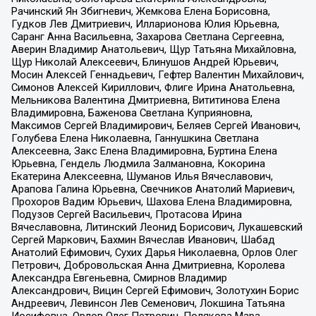
Рачинский Ян Збигневич, Жемкова Елена Борисовна,
Гудков Лев Дмитриевич, Илларионова Юлия Юрьевна,
Саранг Анна Васильевна, Захарова Светлана Сергеевна,
Аверин Владимир Анатольевич, Щур Татьяна Михайловна,
Щур Николай Алексеевич, Блинушов Андрей Юрьевич,
Мосин Алексей Геннадьевич, Гефтер Валентин Михайлович,
Симонов Алексей Кириллович, Флиге Ирина Анатольевна,
Мельникова Валентина Дмитриевна, Вититинова Елена
Владимировна, Баженова Светлана Куприяновна,
Максимов Сергей Владимирович, Беляев Сергей Иванович,
Голубева Елена Николаевна, Ганнушкина Светлана
Алексеевна, Закс Елена Владимировна, Буртина Елена
Юрьевна, Гендель Людмила Залмановна, Кокорина
Екатерина Алексеевна, Шуманов Илья Вячеславович,
Арапова Галина Юрьевна, Свечников Анатолий Мариевич,
Прохоров Вадим Юрьевич, Шахова Елена Владимировна,
Подузов Сергей Васильевич, Протасова Ирина
Вячеславовна, Литинский Леонид Борисович, Лукашевский
Сергей Маркович, Бахмин Вячеслав Иванович, Шабад
Анатолий Ефимович, Сухих Дарья Николаевна, Орлов Олег
Петрович, Добровольская Анна Дмитриевна, Королева
Александра Евгеньевна, Смирнов Владимир
Александрович, Вицин Сергей Ефимович, Золотухин Борис
Андреевич, Левинсон Лев Семенович, Локшина Татьяна