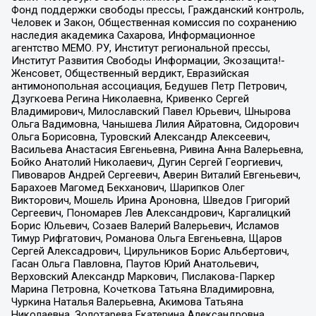
Фонд поддержки свободы прессы, Гражданский контроль,
Человек и Закон, Общественная комиссия по сохранению
наследия академика Сахарова, Информационное
агентство МЕМО. РУ, Институт региональной прессы,
Институт Развития Свободы Информации, Экозащита!-
Женсовет, Общественный вердикт, Евразийская
антимонопольная ассоциация, Бедушев Петр Петрович,
Дзугкоева Регина Николаевна, Кривенко Сергей
Владимирович, Милославский Павел Юрьевич, Шнырова
Ольга Вадимовна, Чанышева Лилия Айратовна, Сидорович
Ольга Борисовна, Туровский Александр Алексеевич,
Васильева Анастасия Евгеньевна, Ривина Анна Валерьевна,
Бойко Анатолий Николаевич, Дугин Сергей Георгиевич,
Пивоваров Андрей Сергеевич, Аверин Виталий Евгеньевич,
Барахоев Магомед Бекханович, Шарипков Олег
Викторович, Мошель Ирина Ароновна, Шведов Григорий
Сергеевич, Пономарев Лев Александрович, Каргалицкий
Борис Юльевич, Созаев Валерий Валерьевич, Исламов
Тимур Рифгатович, Романова Ольга Евгеньевна, Щаров
Сергей Алексадрович, Цирульников Борис Альбертович,
Гасан Ольга Павловна, Паутов Юрий Анатольевич,
Верховский Александр Маркович, Пислакова-Паркер
Марина Петровна, Кочеткова Татьяна Владимировна,
Чуркина Наталья Валерьевна, Акимова Татьяна
Николаевна, Золотарева Екатерина Александровна,