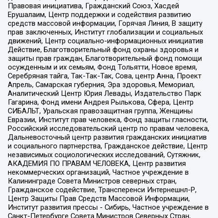
Правовая инициатива, Гражданский Союз, Хасдей
Ерушалаим, Центр поддержки и содействия развитию
средств массовой информации, Горячая Линия, В защиту
прав заключенных, Институт глобализации и социальных
движений, Центр социально-информационных инициатив
Действие, Благотворительный фонд охраны здоровья и
защиты прав граждан, Благотворительный фонд помощи
осужденным и их семьям, Фонд Тольятти, Новое время,
Серебряная тайга, Так-Так-Так, Сова, центр Анна, Проект
Апрель, Самарская губерния, Эра здоровья, Мемориал,
Аналитический Центр Юрия Левады, Издательство Парк
Гагарина, Фонд имени Андрея Рылькова, Сфера, Центр
СИБАЛЬТ, Уральская правозащитная группа, Женщины
Евразии, Институт прав человека, Фонд защиты гласности,
Российский исследовательский центр по правам человека,
Дальневосточный центр развития гражданских инициатив
и социального партнерства, Гражданское действие, Центр
независимых социологических исследований, Сутяжник,
АКАДЕМИЯ ПО ПРАВАМ ЧЕЛОВЕКА, Центр развития
некоммерческих организаций, Частное учреждение в
Калининграде Совета Министров северных стран,
Гражданское содействие, Трансперенси Интернешнл-Р,
Центр Защиты Прав Средств Массовой Информации,
Институт развития прессы - Сибирь, Частное учреждение в
Санкт-Петербурге Совета Министров Северных Стран,