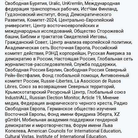
Свободная Бурятия, Uralic, UnKremlin, Международная
федерация транспортных рабочих, ИстЧам Финланд,
Гудзоновский институт, Фонд Демократического
Развития, Комитет-2024, Центрально-Европейский
университет, Центр восточноевропейских и
международных исследований, Общество Сторожевой
башни, Библии и трактатов Свидетелей Иеговы,
Гражданский Совет, Центр анализа европейской политики,
Академическая сеть Восточная Европа, Российский
комитет действия, РЭНД корпорейшн, Русская Америка за
демократию в России, Настоящая Россия, Глобальная сеть
журналистов-расследователей, Служба поддержки,
Свободная Россия Берлин, Свободная Россия Северный
Рейн-Вестфалия, Фонд глобальной помощи, Антивоенный
комитет России, Russie-Libertes, La Asocicion de Rusos
Libres, Союз за возвращение Северных территорий,
Крымскотатарский Ресурсный Центр, Глобальный союз
IndustriALL, Russian Election Monitor, Article 19, Мнение
медиа, Федерация анархического черного креста, Радио
Свободная Европа, Германское общество изучения
Восточной Европы, Фонд имени Фридриха Эберта, XZ
gGmbH, Мобильная академия поддержки гендерной
демократии и миротворчества, Форум имени Льва
Копелева, American Councils for International Education,
Cultural Vistas, Institute of International Education,