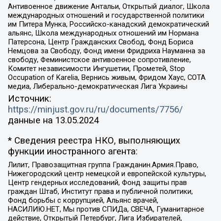
Антивоенное движение Антальи, Открытый диалог, Школа
международных отношений и государственной политики
им Питера Мунка, Российско-канадский демократический
альянс, Школа международных отношений им Нормана
Патерсона, Центр Гражданских Свобод, Фонд Бориса
Немцова за Свободу, Фонд имени Фридриха Науманна за
свободу, Феминистское антивоенное сопротивление,
Комитет независимости Ингушетии, Прометей, Stop
Occupation of Karelia, Вернись живым, Фридом Хаус, СОТА
медиа, Либерально-демократическая Лига Украины
Источник:
https://minjust.gov.ru/ru/documents/7756/
данные на
13.05.2024
* Сведения реестра НКО, выполняющих
функции иностранного агента:
Лилит, Правозащитная группа Гражданин.Армия.Право,
Нижегородский центр немецкой и европейской культуры,
Центр гендерных исследований, Фонд защиты прав
граждан Штаб, Институт права и публичной политики,
Фонд борьбы с коррупцией, Альянс врачей,
НАСИЛИЮ.НЕТ, Мы против СПИДа, СВЕЧА, Гуманитарное
действие, Открытый Петербург, Лига Избирателей,