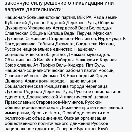
законную силу решение о ликвидации или
запрете деятельности:
Национал-большевистская партия, ВЕК РА, Рада земли
Кубанской Духовно Родовой Державы Русь, Община
Духовного Управления Асгардской Веси Беловодья,
Славянская Община Капища Веды Перуна, Мужская
Духовная Семинария Староверов-Инглингов, Нурджулар, К
Богодержавию, Таблиги Джамаат, Свидетели Иеговы,
Русское национальное единство, Национал-
социалистическое общество, Джамаат мувахидов,
Объединенный Вилайат Кабарды, Балкарии и Карачая,
Союз славян, Ат-Такфир Валь-Хиджра, Пит Буль,
Национал-социалистическая рабочая партия России,
Славянский союз, Формат-18, Благородный Орден
Дьявола, Армия воли народа, Национальная
Социалистическая Инициатива города Череповца,
Духовно-Родовая Держава Русь, Русское национальное
единство, Древнерусской Инглистической церкви
Православных Староверов-Инглингов, Русский
общенациональный союз, Движение против нелегальной
иммиграции, Кровь и Честь, О свободе совести и о
религиозных объединениях, Омская организация
общественного политического движения Русское
национальное единство, Северное Братство, Клуб