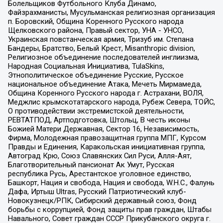
Болельщиков Футбольного Клуба Динамо,
Файзрахманисты, Мусульманская религиозная организация
п. Боровский, Община Коренного Русского народа
Щелковского района, Правый сектор, УНА - УНСО,
Украинская повстанческая армия, Тризуб им. Степана
Бандеры, Братство, Белый Крест, Misanthropic division,
Религиозное объединение последователей инглиизма,
Народная Социальная Инициатива, TulaSkins,
Этнополитическое объединение Русские, Русское
национальное объединение Атака, Мечеть Мирмамеда,
Община Коренного Русского народа г. Астрахани, ВОЛЯ,
Меджлис крымскотатарского народа, Рубеж Севера, ТОЙС,
О противодействии экстремистской деятельности,
РЕВТАТПОД, Артподготовка, Штольц, В честь иконы
Божией Матери Державная, Сектор 16, Независимость,
Фирма, Молодежная правозащитная группа МПГ, Курсом
Правды и Единения, Каракольская инициативная группа,
Автоград Крю, Союз Славянских Сил Руси, Алля-Аят,
Благотворительный пансионат Ак Умут, Русская
республика Русь, Арестантское уголовное единство,
Башкорт, Нация и свобода, Нация и свобода, W.H.С., Фалунь
Дафа, Иртыш Ultras, Русский Патриотический клуб-
Новокузнецк/РПК, Сибирский державный союз, Фонд
борьбы с коррупцией, Фонд защиты прав граждан, Штабы
Навального, Совет граждан СССР Прикубанского округа г.