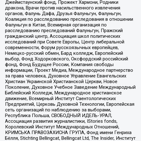
Джеймстаунский фонд, Прожект Хармони, Родники
дракона, Врачи против насильственного извлечения
органов, Фалунь Дафа, Друзья Фалуньгун, Фалуньгун,
Коалиция по расследованию преследования в отношении
Фалуньгун в Китае, Всемирная организация по
расследованию преследований Фалуньгун, Пражский
гражданский центр, Ассоциация школ политических
исследований при Совете Европы, Центр либеральной
современности, Форум русскоязычных европейцев,
Немецко-русский обмен, Бард колледж, Европейский
выбор, Фонд Ходорковского, Оксфордский российский
фонд, Фонд Будущее России, Компания свободы
информации, Проект Медиа, Международное партнерство
за права человека, Духовное Управление Евангельских
Христиан Украинской Христианской Церкви, Новое
Поколение, Духовное Учебное Заведение Международный
Библейский Колледж, Международное христианское
движение, Всемирный Институт Саентологических
Предприятий, Церковь Духовной Технологии, Европейская
сеть организаций по наблюдению за выборами,
Республика Польша, СВОБОДНЫЙ ИДЕЛЬ-УРАЛ,
Ассоциация развития журналистики, IStories fonds,
Королевский Институт Международных Отношений,
КРИМСЬКА ПРАВОЗАХИСНА ГРУПА, Фонд имени Генриха
Бёлля, Stichting Bellingcat, Bellingcat Ltd, The Insider, Институт