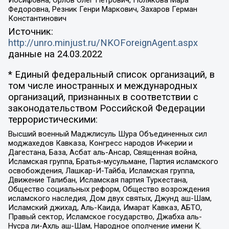
Иосифовна, Орлов Олег Петрович, Полякова Мара
Федоровна, Резник Генри Маркович, Захаров Герман
Константинович
Источник:
http://unro.minjust.ru/NKOForeignAgent.aspx
данные на
24.03.2022
* Единый федеральный список организаций, в
том числе иностранных и международных
организаций, признанных в соответствии с
законодательством Российской Федерации
террористическими:
Высший военный Маджлисуль Шура Объединенных сил
моджахедов Кавказа, Конгресс народов Ичкерии и
Дагестана, База, Асбат аль-Ансар, Священная война,
Исламская группа, Братья-мусульмане, Партия исламского
освобождения, Лашкар-И-Тайба, Исламская группа,
Движение Талибан, Исламская партия Туркестана,
Общество социальных реформ, Общество возрождения
исламского наследия, Дом двух святых, Джунд аш-Шам,
Исламский джихад, Аль-Каида, Имарат Кавказ, АБТО,
Правый сектор, Исламское государство, Джабха аль-
Нусра ли-Ахль аш-Шам, Народное ополчение имени К.