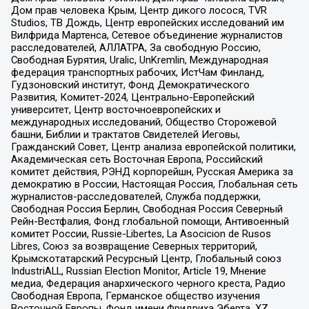
Дом прав человека Крым, Центр дикого лосося, TVR
Studios, ТВ Дождь, Центр европейских исследований им
Вилфрида Мартенса, Сетевое объединение журналистов
расследователей, АЛЛАТРА, За свободную Россию,
Свободная Бурятия, Uralic, UnKremlin, Международная
федерация транспортных рабочих, ИстЧам Финланд,
Гудзоновский институт, Фонд Демократического
Развития, Комитет-2024, Центрально-Европейский
университет, Центр восточноевропейских и
международных исследований, Общество Сторожевой
башни, Библии и трактатов Свидетелей Иеговы,
Гражданский Совет, Центр анализа европейской политики,
Академическая сеть Восточная Европа, Российский
комитет действия, РЭНД корпорейшн, Русская Америка за
демократию в России, Настоящая Россия, Глобальная сеть
журналистов-расследователей, Служба поддержки,
Свободная Россия Берлин, Свободная Россия Северный
Рейн-Вестфалия, Фонд глобальной помощи, Антивоенный
комитет России, Russie-Libertes, La Asocicion de Rusos
Libres, Союз за возвращение Северных территорий,
Крымскотатарский Ресурсный Центр, Глобальный союз
IndustriALL, Russian Election Monitor, Article 19, Мнение
медиа, Федерация анархического черного креста, Радио
Свободная Европа, Германское общество изучения
Восточной Европы, Фонд имени Фридриха Эберта, XZ