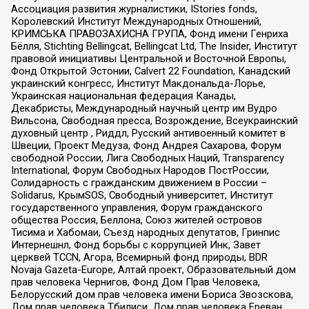
Ассоциация развития журналистики, IStories fonds,
Королевский Институт Международных Отношений,
КРИМСЬКА ПРАВОЗАХИСНА ГРУПА, Фонд имени Генриха
Бёлля, Stichting Bellingcat, Bellingcat Ltd, The Insider, Институт
правовой инициативы Центральной и Восточной Европы,
Фонд Открытой Эстонии, Calvert 22 Foundation, Канадский
украинский конгресс, Институт Макдональда-Лорье,
Украинская национальная федерация Канады,
Декабристы, Международный научный центр им Вудро
Вильсона, Свободная пресса, Возрождение, Всеукраинский
духовный центр , Риддл, Русский антивоенный комитет в
Швеции, Проект Медуза, Фонд Андрея Сахарова, Форум
свободной России, Лига Свободных Наций, Transparеncy
International, Форум Свободных Народов ПостРоссии,
Солидарность с гражданским движением в России –
Solidarus, КрымSOS, Свободный университет, Институт
государственного управления, Форум гражданского
общества Россия, Беллона, Союз жителей островов
Тисима и Хабомаи, Съезд народных депутатов, Гринпис
Интернешнл, Фонд борьбы с коррупцией Инк, Завет
церквей TCCN, Агора, Всемирный фонд природы, BDR
Novaja Gazeta-Europe, Алтай проект, Образовательный дом
прав человека Чернигов, Фонд Дом Прав Человека,
Белорусский дом прав человека имени Бориса Звозскова,
Дом прав человека Тбилиси, Дом прав человека Ереван,