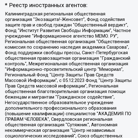
* Реестр иностранных агентов:
Калининградская региональная общественная организация "Экозащита!-Женсовет", Фонд содействия защите прав и свобод граждан "Общественный вердикт", Фонд "Институт Развития Свободы Информации", Частное учреждение "Информационное агентство МЕМО. РУ", Региональная общественная организация "Общественная комиссия по сохранению наследия академика Сахарова", Фонд поддержки свободы прессы, Санкт-Петербургская общественная правозащитная организация "Гражданский контроль", Межрегиональная общественная организация "Информационно-просветительский центр "Мемориал", Региональный Фонд "Центр Защиты Прав Средств Массовой Информации", с 05.12.2023 Фонд "Центр Защиты Прав Средств массовой информации", Региональная общественная благотворительная организация помощи беженцам и мигрантам "Гражданское содействие", Негосударственное образовательное учреждение дополнительного профессионального образования (повышение квалификации) специалистов "АКАДЕМИЯ ПО ПРАВАМ ЧЕЛОВЕКА", Свердловская региональная общественная организация "Сутяжник", Автономная некоммерческая организация "Центр независимых социологических исследований", Союз общественных объединений "Российский исследовательский центр по правам человека", Региональное общественное учреждение научно-информационный центр "МЕМОРИАЛ", Некоммерческая организация "Фонд защиты гласности", Автономная некоммерческая организация "Институт прав человека", Городская общественная организация "Екатеринбургское общество "МЕМОРИАЛ", Городская общественная организация "Рязанское историко-просветительское и правозащитное общество "Мемориал" (Рязанский Мемориал), Челябинский региональный орган общественной самодеятельности – женское общественное объединение "Женщины Евразии", Челябинский региональный орган общественной самодеятельности "Уральская правозащитная группа", Фонд содействия защите здоровья и социальной справедливости имени Андрея Рылькова, Автономная Некоммерческая Организация "Аналитический Центр Юрия Левады", Автономная некоммерческая организация социальной поддержки населения "Проект Апрель", Региональная общественная организация помощи женщинам и детям, находящимся в кризисной ситуации "Информационно-методический центр "Анна", Фонд содействия развитию массовых коммуникаций и правовому просвещению "Так-так-Так", Фонд содействия устойчивому развитию "Серебряная тайга", Свердловский региональный общественный фонд социальных проектов "Новое время", "Idel.Реалии", Кавказ.Реалии, Крым.Реалии, Телеканал Настоящее Время, Татаро-башкирская служба Радио Свобода (Azatliq Radiosi), Радио Свободная Европа/Радио Свобода (PCE/PC), "Сибирь.Реалии", "Фактограф", Благотворительный фонд помощи осужденным и их семьям, Автономная некоммерческая организация "Институт глобализации и социальных движений", Фонд "В защиту прав заключенных", Частное учреждение "Центр поддержки и содействия развитию средств массовой информации", Пензенский региональный общественный благотворительный фонд "Гражданский союз", "Север.Реалии", Некоммерческая организация Фонд "Правовая инициатива", Общество с ограниченной ответственностью "Радио Свободная Европа/Радио Свобода", Чешское информационное агентство "MEDIUM-ORIENT", Красноярская региональная общественная организация "Мы против СПИДа", Камалягин Денис Николаевич, Маркелов Сергей Евгеньевич, Пономарев Лев Александрович, Савицкая Людмила Алексеевна, Автономная некоммерческая организация "Центр по работе с проблемой насилия "НАСИЛИЮ.НЕТ", Межрегиональный профессиональный союз работников здравоохранения "Альянс врачей", Юридическое лицо, зарегистрированное в Латвийской Республике, SIA "Medusa Project" (регистрационный номер 40103797863, дата регистрации 10.06.2014), Некоммерческая организация "Фонд по борьбе с коррупцией", Автономная некоммерческая организация "Институт права и публичной политики", Баданин Роман Сергеевич, Гликин Максим Александрович, Железнова Мария Михайловна, Лукьянова Юлия Сергеевна, Маетная Елизавета Витальевна, Маняхин Петр Борисович, Чуракова Ольга Владимировна, Ярош Юлия Петровна, Юридическое лицо "The Insider SIA", зарегистрированное в Риге, Латвийская Республика (дата регистрации 26.06.2015), являющееся администратором доменного имени интернет-издания "The Insider SIA", https://theins.ru, Постернак Алексей Евгеньевич, Рубин Михаил Аркадьевич, Анин Роман Александрович, Юридическое лицо Istories fonds, зарегистрированное в Латвийской Республике (регистрационный номер 50008295751, дата регистрации 24.02.2020), Великовский Дмитрий Александрович, Долинина Ирина Николаевна, Мароховская Алеся Алексеевна, Шлейнов Роман Юрьевич, Шмагун Олеся Валентиновна, Общество с ограниченной ответственностью "Альтаир 2021", Общество с ограниченной ответственностью "Вега 2021", Общество с ограниченной ответственностью "Главный редактор 2021", Общество с ограниченной ответственностью "Ромашки монолит", Важенков Артем Валерьевич, Ивановская областная общественная организация "Центр гендерных исследований", Гурман Юрий Альбертович, Медиапроект "ОВД-Инфо", Егоров Владимир Владимирович, Жилинский Владимир Александрович, Общество с ограниченной ответственностью "ЗП", Иванова София Юрьевна, Карезина Инна Павловна, Кильтау Екатерина Викторовна, Петров Алексей Викторович, Пискунов Сергей Евгеньевич, Смирнов Сергей Сергеевич, Тихонов Михаил Сергеевич, Общество с ограниченной ответственностью "ЖУРНАЛИСТ-ИНОСТРАННЫЙ АГЕНТ", Арапова Галина Юрьевна, Вольтская Татьяна Анатольевна, Американская компания "Mason G.E.S. Anonymous Foundation" (США), являющаяся владельцем интернет-издания https://mnews.world/, Компания "Stichting Bellingcat", зарегистрированная в Нидерландах (дата регистрации 11.07.2018), Захаров Андрей Вячеславович, Клепиковская Екатерина Дмитриевна, Общество с ограниченной ответственностью "МЕМО", Перл Роман Александрович, Симонов Евгений Алексеевич, Соловьева Елена Анатольевна, Сотников Даниил Владимирович, Сурначева Елизавета Дмитриевна, Автономная некоммерческая организация по защите прав человека и информированию населения "Якутия – Наше Мнение", Общество с ограниченной ответственностью "Москоу диджитал медиа", с 26.01.2023 Общество с ограниченной ответственностью "Чайка Белые сады", Ветошкина Валерия Валерьевна, Заговора Максим Александрович, Межрегиональное общественное движение "Российская ЛГБТ - сеть", Оленичев Максим Владимирович, Павлов Иван Юрьевич, Скворцова Елена Сергеевна, Общество с ограниченной ответственностью "Как бы инагент", Кочетков Игорь Викторович, Общество с ограниченной ответственностью "Честные выборы", Еланчик Олег Александрович, Общество с ограниченной ответственностью "Нобелевский призыв", Гималова Регина Эмилевна, Григорьев Андрей Валерьевич, Григорьева Алина Александровна, Ассоциация по содействию защите прав призывников, альтернативнослужащих и военнослужащих "Правозащитная группа "Гражданин.Армия.Право", Хисамова Регина Фаритовна, Автономная некоммерческая организация по реализации социально-правовых программ "Лилит", Дальневосточное общественное движение "Маяк", Санкт-Петербургская ЛГБТ-инициативная группа "Выход", Инициативная группа ЛГБТ+ "Реверс", Алексеев Андрей Викторович, Бекбулатова Таисия Львовна, Беляев Иван Михайлович, Владыкина Елена Сергеевна, Гельман Марат Александрович, Никульшина Вероника Юрьевна, Толоконникова Надежда Андреевна, Шендерович Виктор Анатольевич, Общество с ограниченной ответственностью "Данное сообщение", Общество с ограниченной ответственностью Издательский дом "Новая глава", Айнбиндер Александра Александровна, Московский комьюнити-центр для ЛГБТ+инициатив, Благотворительный фонд развития филантропии, Deutsche Welle (Германия, Kurt-Schumacher-Strasse 3, 53113 Bonn), Борзунова Мария Михайловна, Воробьев Виктор Викторович, Голубева Анна Львовна, Константинова Алла Михайловна, Малкова Ирина Владимировна, Мурадов Мурад Абдулгалимович, Осетинская Елизавета Николаевна, Понасенков Евгений Николаевич, Ганапольский Матвей Юрьевич, Киселев Евгений Алексеевич, Борухович Ирина Григорьевна, Дремин Иван Тимофеевич, Дубровский Дмитрий Викторович, Красноярская региональная общественная организация поддержки и развития альтернативных образовательных технологий и межкультурных коммуникаций "ИНТЕРРА", Маяковская Екатерина Алексеевна, Фейгин Марк Захарович, Филимонов Андрей Викторович, Дзугкоева Регина Николаевна, Доброхотов Роман Александрович, Дудь Юрий Александрович, Елкин Сергей Владимирович, Кругликов Кирилл Игоревич, Сабунаева Мария Леонидовна, Семенов Алексей Владимирович, Шаинян Карен Багратович, Шульман Екатерина Михайловна, Асафьев Артур Валерьевич, Вахштайн Виктор Семенович, Венедиктов Алексей Алексеевич, Лушникова Екатерина Евгеньевна, Волков Леонид Михайлович, Невзоров Александр Глебович, Пархоменко Сергей Борисович, Сироткин Ярослав Николаевич, Кара-Мурза Владимир Владимирович, Баранова Наталья Владимировна, Гозман Леонид Яковлевич, Кагарлицкий Борис Юльевич, Климарев Михаил Валерьевич, Милов Владимир Станиславович, Автономная некоммерческая организация Краснодарский центр современного искусства "Типография", Моргенштерн Алишер Тагирович, Соболь Любовь Эдуардовна, Общество с ограниченной ответственностью "ЛИЗА НОРМ", Каспаров Гарри Кимович, Ходорковский Михаил Борисович, Общество с ограниченной ответственностью "Апрельские тезисы", Данилович Ирина Брониславовна, Кашин Олег Владимирович, Петров Николай Владимирович, Пивоваров Алексей Владимирович, Соколов Михаил Владимирович, Цветкова Юлия Владимировна, Чичваркин Евгений Александрович, Комитет против пыток/Команда против пыток, Общество с ограниченной ответственностью "Первый научный", Общество с ограниченной ответственностью "Вертолет и ко", Белоцерковская Вероника Борисовна, Кац Максим Евгеньевич, Лазарева Татьяна Юрьевна, Шаведдинов Руслан Табризович, Яшин Илья Валерьевич, Общество с ограниченной ответственностью "Иноагент ААВ", Алешковский Дмитрий Петрович, Альбац Евгения Марковна, Быков Дмитрий Львович, Галямина Юлия Евгеньевна, Лойко Сергей Леонидович, Мартынов Кирилл Константинович, Медведев Сергей Александрович, Крашенинников Федор Геннадиевич, Гордеева Катерина Вл