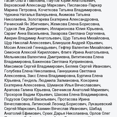
Гасан Ольга Павловна, Паутов Юрий Анатольевич,
Верховский Александр Маркович, Пислакова-Паркер
Марина Петровна, Кочеткова Татьяна Владимировна,
Чуркина Наталья Валерьевна, Акимова Татьяна
Николаевна, Золотарева Екатерина Александровна,
Рачинский Ян Збигневич, Жемкова Елена Борисовна,
Гудков Лев Дмитриевич, Илларионова Юлия Юрьевна,
Саранг Анна Васильевна, Захарова Светлана Сергеевна,
Аверин Владимир Анатольевич, Щур Татьяна Михайловна,
Щур Николай Алексеевич, Блинушов Андрей Юрьевич,
Мосин Алексей Геннадьевич, Гефтер Валентин Михайлович,
Симонов Алексей Кириллович, Флиге Ирина Анатольевна,
Мельникова Валентина Дмитриевна, Вититинова Елена
Владимировна, Баженова Светлана Куприяновна,
Максимов Сергей Владимирович, Беляев Сергей Иванович,
Голубева Елена Николаевна, Ганнушкина Светлана
Алексеевна, Закс Елена Владимировна, Буртина Елена
Юрьевна, Гендель Людмила Залмановна, Кокорина
Екатерина Алексеевна, Шуманов Илья Вячеславович,
Арапова Галина Юрьевна, Свечников Анатолий Мариевич,
Прохоров Вадим Юрьевич, Шахова Елена Владимировна,
Подузов Сергей Васильевич, Протасова Ирина
Вячеславовна, Литинский Леонид Борисович, Лукашевский
Сергей Маркович, Бахмин Вячеслав Иванович, Шабад
Анатолий Ефимович, Сухих Дарья Николаевна, Орлов Олег