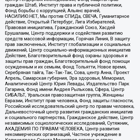
граждан Штаб, Институт права и публичной политики,
Фонд борьбы с коррупцией, Альянс врачей,
НАСИЛИЮ.НЕТ, Мы против СПИДа, СВЕЧА, Гуманитарное
действие, Открытый Петербург, Лига Избирателей,
Правовая инициатива, Гражданский Союз, Хасдей
Ерушалаим, Центр поддержки и содействия развитию
средств массовой информации, Горячая Линия, В защиту
прав заключенных, Институт глобализации и социальных
движений, Центр социально-информационных инициатив
Действие, Благотворительный фонд охраны здоровья и
защиты прав граждан, Благотворительный фонд помощи
осужденным и их семьям, Фонд Тольятти, Новое время,
Серебряная тайга, Так-Так-Так, Сова, центр Анна, Проект
Апрель, Самарская губерния, Эра здоровья, Мемориал,
Аналитический Центр Юрия Левады, Издательство Парк
Гагарина, Фонд имени Андрея Рылькова, Сфера, Центр
СИБАЛЬТ, Уральская правозащитная группа, Женщины
Евразии, Институт прав человека, Фонд защиты гласности,
Российский исследовательский центр по правам человека,
Дальневосточный центр развития гражданских инициатив
и социального партнерства, Гражданское действие, Центр
независимых социологических исследований, Сутяжник,
АКАДЕМИЯ ПО ПРАВАМ ЧЕЛОВЕКА, Центр развития
некоммерческих организаций, Частное учреждение в