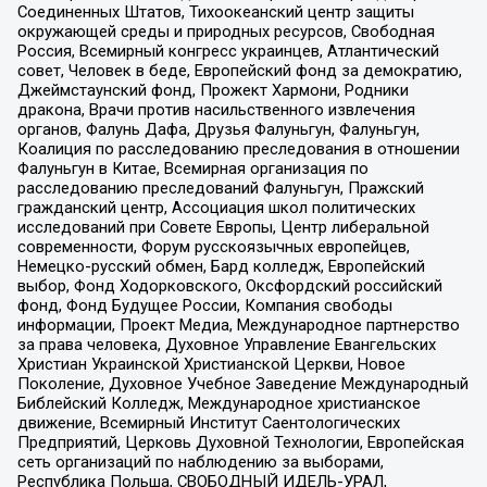
Соединенных Штатов, Тихоокеанский центр защиты
окружающей среды и природных ресурсов, Свободная
Россия, Всемирный конгресс украинцев, Атлантический
совет, Человек в беде, Европейский фонд за демократию,
Джеймстаунский фонд, Прожект Хармони, Родники
дракона, Врачи против насильственного извлечения
органов, Фалунь Дафа, Друзья Фалуньгун, Фалуньгун,
Коалиция по расследованию преследования в отношении
Фалуньгун в Китае, Всемирная организация по
расследованию преследований Фалуньгун, Пражский
гражданский центр, Ассоциация школ политических
исследований при Совете Европы, Центр либеральной
современности, Форум русскоязычных европейцев,
Немецко-русский обмен, Бард колледж, Европейский
выбор, Фонд Ходорковского, Оксфордский российский
фонд, Фонд Будущее России, Компания свободы
информации, Проект Медиа, Международное партнерство
за права человека, Духовное Управление Евангельских
Христиан Украинской Христианской Церкви, Новое
Поколение, Духовное Учебное Заведение Международный
Библейский Колледж, Международное христианское
движение, Всемирный Институт Саентологических
Предприятий, Церковь Духовной Технологии, Европейская
сеть организаций по наблюдению за выборами,
Республика Польша, СВОБОДНЫЙ ИДЕЛЬ-УРАЛ,