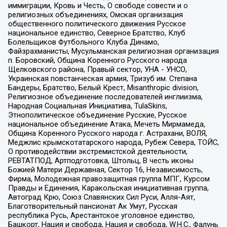
иммиграции, Кровь и Честь, О свободе совести и о
религиозных объединениях, Омская организация
общественного политического движения Русское
национальное единство, Северное Братство, Клуб
Болельщиков Футбольного Клуба Динамо,
Файзрахманисты, Мусульманская религиозная организация
п. Боровский, Община Коренного Русского народа
Щелковского района, Правый сектор, УНА - УНСО,
Украинская повстанческая армия, Тризуб им. Степана
Бандеры, Братство, Белый Крест, Misanthropic division,
Религиозное объединение последователей инглиизма,
Народная Социальная Инициатива, TulaSkins,
Этнополитическое объединение Русские, Русское
национальное объединение Атака, Мечеть Мирмамеда,
Община Коренного Русского народа г. Астрахани, ВОЛЯ,
Меджлис крымскотатарского народа, Рубеж Севера, ТОЙС,
О противодействии экстремистской деятельности,
РЕВТАТПОД, Артподготовка, Штольц, В честь иконы
Божией Матери Державная, Сектор 16, Независимость,
Фирма, Молодежная правозащитная группа МПГ, Курсом
Правды и Единения, Каракольская инициативная группа,
Автоград Крю, Союз Славянских Сил Руси, Алля-Аят,
Благотворительный пансионат Ак Умут, Русская
республика Русь, Арестантское уголовное единство,
Башкорт, Нация и свобода, Нация и свобода, W.H.С., Фалунь