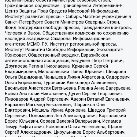
Калининграде Совета Министров северных стран,
Гражданское содействие, Трансперенси Интернешнл-Р,
Центр Защиты Прав Средств Массовой Информации,
Институт развития прессы - Сибирь, Частное учреждение в
Санкт-Петербурге Совета Министров Северных Стран,
Фонд поддержки свободы прессы, Гражданский контроль,
Человек и Закон, Общественная комиссия по сохранению
наследия академика Сахарова, Информационное
агентство МЕМО. РУ, Институт региональной прессы,
Институт Развития Свободы Информации, Экозащита!-
Женсовет, Общественный вердикт, Евразийская
антимонопольная ассоциация, Бедушев Петр Петрович,
Дзугкоева Регина Николаевна, Кривенко Сергей
Владимирович, Милославский Павел Юрьевич, Шнырова
Ольга Вадимовна, Чанышева Лилия Айратовна, Сидорович
Ольга Борисовна, Туровский Александр Алексеевич,
Васильева Анастасия Евгеньевна, Ривина Анна Валерьевна,
Бойко Анатолий Николаевич, Дугин Сергей Георгиевич,
Пивоваров Андрей Сергеевич, Аверин Виталий Евгеньевич,
Барахоев Магомед Бекханович, Шарипков Олег
Викторович, Мошель Ирина Ароновна, Шведов Григорий
Сергеевич, Пономарев Лев Александрович, Каргалицкий
Борис Юльевич, Созаев Валерий Валерьевич, Исламов
Тимур Рифгатович, Романова Ольга Евгеньевна, Щаров
Сергей Алексадрович, Цирульников Борис Альбертович,