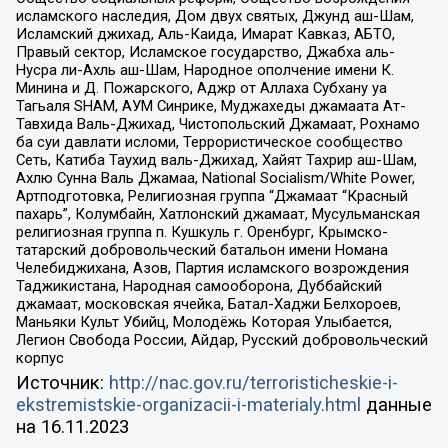
исламского наследия, Дом двух святых, Джунд аш-Шам,
Исламский джихад, Аль-Каида, Имарат Кавказ, АБТО,
Правый сектор, Исламское государство, Джабха аль-
Нусра ли-Ахль аш-Шам, Народное ополчение имени К.
Минина и Д. Пожарского, Аджр от Аллаха Субхану уа
Тагьаля SHAM, АУМ Синрике, Муджахеды джамаата Ат-
Тавхида Валь-Джихад, Чистопольский Джамаат, Рохнамо
ба суи давлати исломи, Террористическое сообщество
Сеть, Катиба Таухид валь-Джихад, Хайят Тахрир аш-Шам,
Ахлю Сунна Валь Джамаа, National Socialism/White Power,
Артподготовка, Религиозная группа “Джамаат “Красный
пахарь”, Колумбайн, Хатлонский джамаат, Мусульманская
религиозная группа п. Кушкуль г. Оренбург, Крымско-
татарский добровольческий батальон имени Номана
Челебиджихана, Азов, Партия исламского возрождения
Таджикистана, Народная самооборона, Дуббайский
джамаат, московская ячейка, Батал-Хаджи Белхороев,
Маньяки Культ Убийц, Молодёжь Которая Улыбается,
Легион Свобода России, Айдар, Русский добровольческий
корпус
Источник:
http://nac.gov.ru/terroristicheskie-i-
ekstremistskie-organizacii-i-materialy.html
данные
на
16.11.2023