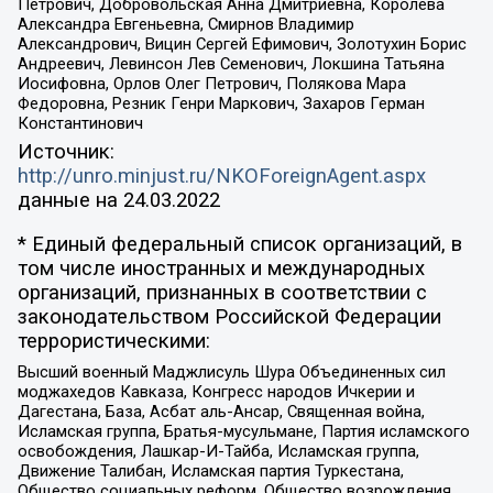
Петрович, Добровольская Анна Дмитриевна, Королева
Александра Евгеньевна, Смирнов Владимир
Александрович, Вицин Сергей Ефимович, Золотухин Борис
Андреевич, Левинсон Лев Семенович, Локшина Татьяна
Иосифовна, Орлов Олег Петрович, Полякова Мара
Федоровна, Резник Генри Маркович, Захаров Герман
Константинович
Источник:
http://unro.minjust.ru/NKOForeignAgent.aspx
данные на
24.03.2022
* Единый федеральный список организаций, в
том числе иностранных и международных
организаций, признанных в соответствии с
законодательством Российской Федерации
террористическими:
Высший военный Маджлисуль Шура Объединенных сил
моджахедов Кавказа, Конгресс народов Ичкерии и
Дагестана, База, Асбат аль-Ансар, Священная война,
Исламская группа, Братья-мусульмане, Партия исламского
освобождения, Лашкар-И-Тайба, Исламская группа,
Движение Талибан, Исламская партия Туркестана,
Общество социальных реформ, Общество возрождения