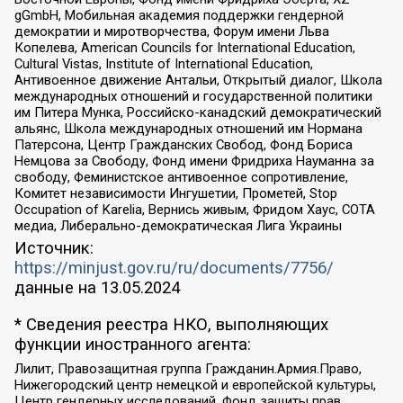
gGmbH, Мобильная академия поддержки гендерной
демократии и миротворчества, Форум имени Льва
Копелева, American Councils for International Education,
Cultural Vistas, Institute of International Education,
Антивоенное движение Антальи, Открытый диалог, Школа
международных отношений и государственной политики
им Питера Мунка, Российско-канадский демократический
альянс, Школа международных отношений им Нормана
Патерсона, Центр Гражданских Свобод, Фонд Бориса
Немцова за Свободу, Фонд имени Фридриха Науманна за
свободу, Феминистское антивоенное сопротивление,
Комитет независимости Ингушетии, Прометей, Stop
Occupation of Karelia, Вернись живым, Фридом Хаус, СОТА
медиа, Либерально-демократическая Лига Украины
Источник:
https://minjust.gov.ru/ru/documents/7756/
данные на
13.05.2024
* Сведения реестра НКО, выполняющих
функции иностранного агента:
Лилит, Правозащитная группа Гражданин.Армия.Право,
Нижегородский центр немецкой и европейской культуры,
Центр гендерных исследований, Фонд защиты прав