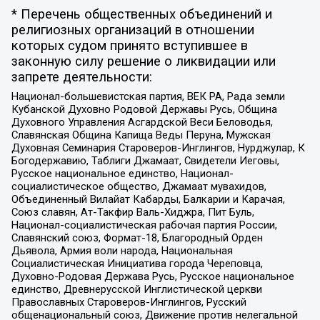
* Перечень общественных объединений и
религиозных организаций в отношении
которых судом принято вступившее в
законную силу решение о ликвидации или
запрете деятельности:
Национал-большевистская партия, ВЕК РА, Рада земли
Кубанской Духовно Родовой Державы Русь, Община
Духовного Управления Асгардской Веси Беловодья,
Славянская Община Капища Веды Перуна, Мужская
Духовная Семинария Староверов-Инглингов, Нурджулар, К
Богодержавию, Таблиги Джамаат, Свидетели Иеговы,
Русское национальное единство, Национал-
социалистическое общество, Джамаат мувахидов,
Объединенный Вилайат Кабарды, Балкарии и Карачая,
Союз славян, Ат-Такфир Валь-Хиджра, Пит Буль,
Национал-социалистическая рабочая партия России,
Славянский союз, Формат-18, Благородный Орден
Дьявола, Армия воли народа, Национальная
Социалистическая Инициатива города Череповца,
Духовно-Родовая Держава Русь, Русское национальное
единство, Древнерусской Инглистической церкви
Православных Староверов-Инглингов, Русский
общенациональный союз, Движение против нелегальной