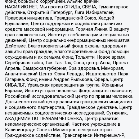
Фонд борьбы с коррупцией, Альянс врачей,
НАСИЛИЮ.НЕТ, Мы против СПИДа, СВЕЧА, Гуманитарное
действие, Открытый Петербург, Лига Избирателей,
Правовая инициатива, Гражданский Союз, Хасдей
Ерушалаим, Центр поддержки и содействия развитию
средств массовой информации, Горячая Линия, В защиту
прав заключенных, Институт глобализации и социальных
движений, Центр социально-информационных инициатив
Действие, Благотворительный фонд охраны здоровья и
защиты прав граждан, Благотворительный фонд помощи
осужденным и их семьям, Фонд Тольятти, Новое время,
Серебряная тайга, Так-Так-Так, Сова, центр Анна, Проект
Апрель, Самарская губерния, Эра здоровья, Мемориал,
Аналитический Центр Юрия Левады, Издательство Парк
Гагарина, Фонд имени Андрея Рылькова, Сфера, Центр
СИБАЛЬТ, Уральская правозащитная группа, Женщины
Евразии, Институт прав человека, Фонд защиты гласности,
Российский исследовательский центр по правам человека,
Дальневосточный центр развития гражданских инициатив
и социального партнерства, Гражданское действие, Центр
независимых социологических исследований, Сутяжник,
АКАДЕМИЯ ПО ПРАВАМ ЧЕЛОВЕКА, Центр развития
некоммерческих организаций, Частное учреждение в
Калининграде Совета Министров северных стран,
Гражданское содействие, Трансперенси Интернешнл-Р,