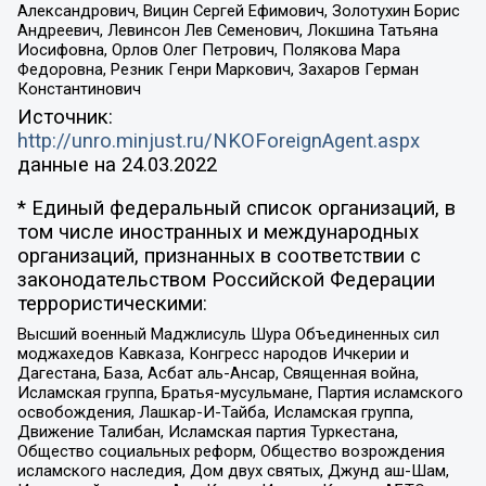
Александрович, Вицин Сергей Ефимович, Золотухин Борис
Андреевич, Левинсон Лев Семенович, Локшина Татьяна
Иосифовна, Орлов Олег Петрович, Полякова Мара
Федоровна, Резник Генри Маркович, Захаров Герман
Константинович
Источник:
http://unro.minjust.ru/NKOForeignAgent.aspx
данные на
24.03.2022
* Единый федеральный список организаций, в
том числе иностранных и международных
организаций, признанных в соответствии с
законодательством Российской Федерации
террористическими:
Высший военный Маджлисуль Шура Объединенных сил
моджахедов Кавказа, Конгресс народов Ичкерии и
Дагестана, База, Асбат аль-Ансар, Священная война,
Исламская группа, Братья-мусульмане, Партия исламского
освобождения, Лашкар-И-Тайба, Исламская группа,
Движение Талибан, Исламская партия Туркестана,
Общество социальных реформ, Общество возрождения
исламского наследия, Дом двух святых, Джунд аш-Шам,