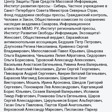
Центр Защиты Прав Средств Массовой Информации,
Институт развития прессы - Сибирь, Частное учреждение в
Санкт-Петербурге Совета Министров Северных Стран,
Фонд поддержки свободы прессы, Гражданский контроль,
Человек и Закон, Общественная комиссия по сохранению
наследия академика Сахарова, Информационное
агентство МЕМО. РУ, Институт региональной прессы,
Институт Развития Свободы Информации, Экозащита!-
Женсовет, Общественный вердикт, Евразийская
антимонопольная ассоциация, Бедушев Петр Петрович,
Дзугкоева Регина Николаевна, Кривенко Сергей
Владимирович, Милославский Павел Юрьевич, Шнырова
Ольга Вадимовна, Чанышева Лилия Айратовна, Сидорович
Ольга Борисовна, Туровский Александр Алексеевич,
Васильева Анастасия Евгеньевна, Ривина Анна Валерьевна,
Бойко Анатолий Николаевич, Дугин Сергей Георгиевич,
Пивоваров Андрей Сергеевич, Аверин Виталий Евгеньевич,
Барахоев Магомед Бекханович, Шарипков Олег
Викторович, Мошель Ирина Ароновна, Шведов Григорий
Сергеевич, Пономарев Лев Александрович, Каргалицкий
Борис Юльевич, Созаев Валерий Валерьевич, Исламов
Тимур Рифгатович, Романова Ольга Евгеньевна, Щаров
Сергей Алексадрович, Цирульников Борис Альбертович,
Гасан Ольга Павловна, Паутов Юрий Анатольевич,
Верховский Александр Маркович, Пислакова-Паркер