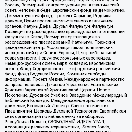
Россия, Всемирный конгресс украинцев, Атлантический
совет, Человек в беде, Европейский фонд за демократию,
Джеймстаунский фонд, Прожект Хармони, Родники
дракона, Врачи против насильственного извлечения
органов, Фалунь Дафа, Друзья Фалуньгун, Фалуньгун,
Коалиция по расследованию преследования в отношении
Фалуньгун в Китае, Всемирная организация по
расследованию преследований Фалуньгун, Пражский
гражданский центр, Ассоциация школ политических
исследований при Совете Европы, Центр либеральной
современности, Форум русскоязычных европейцев,
Немецко-русский обмен, Бард колледж, Европейский
выбор, Фонд Ходорковского, Оксфордский российский
фонд, Фонд Будущее России, Компания свободы
информации, Проект Медиа, Международное партнерство
за права человека, Духовное Управление Евангельских
Христиан Украинской Христианской Церкви, Новое
Поколение, Духовное Учебное Заведение Международный
Библейский Колледж, Международное христианское
движение, Всемирный Институт Саентологических
Предприятий, Церковь Духовной Технологии, Европейская
сеть организаций по наблюдению за выборами,
Республика Польша, СВОБОДНЫЙ ИДЕЛЬ-УРАЛ,
Ассоциация развития журналистики, IStories fonds,