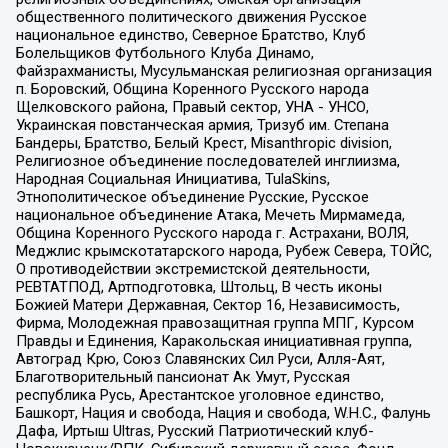
общественного политического движения Русское
национальное единство, Северное Братство, Клуб
Болельщиков Футбольного Клуба Динамо,
Файзрахманисты, Мусульманская религиозная организация
п. Боровский, Община Коренного Русского народа
Щелковского района, Правый сектор, УНА - УНСО,
Украинская повстанческая армия, Тризуб им. Степана
Бандеры, Братство, Белый Крест, Misanthropic division,
Религиозное объединение последователей инглиизма,
Народная Социальная Инициатива, TulaSkins,
Этнополитическое объединение Русские, Русское
национальное объединение Атака, Мечеть Мирмамеда,
Община Коренного Русского народа г. Астрахани, ВОЛЯ,
Меджлис крымскотатарского народа, Рубеж Севера, ТОЙС,
О противодействии экстремистской деятельности,
РЕВТАТПОД, Артподготовка, Штольц, В честь иконы
Божией Матери Державная, Сектор 16, Независимость,
Фирма, Молодежная правозащитная группа МПГ, Курсом
Правды и Единения, Каракольская инициативная группа,
Автоград Крю, Союз Славянских Сил Руси, Алля-Аят,
Благотворительный пансионат Ак Умут, Русская
республика Русь, Арестантское уголовное единство,
Башкорт, Нация и свобода, Нация и свобода, W.H.С., Фалунь
Дафа, Иртыш Ultras, Русский Патриотический клуб-