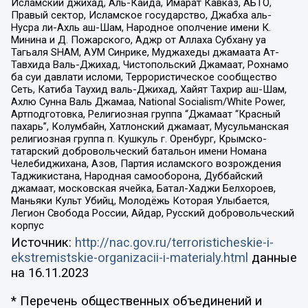
Исламский джихад, Аль-Каида, Имарат Кавказ, АБТО,
Правый сектор, Исламское государство, Джабха аль-
Нусра ли-Ахль аш-Шам, Народное ополчение имени К.
Минина и Д. Пожарского, Аджр от Аллаха Субхану уа
Тагьаля SHAM, АУМ Синрике, Муджахеды джамаата Ат-
Тавхида Валь-Джихад, Чистопольский Джамаат, Рохнамо
ба суи давлати исломи, Террористическое сообщество
Сеть, Катиба Таухид валь-Джихад, Хайят Тахрир аш-Шам,
Ахлю Сунна Валь Джамаа, National Socialism/White Power,
Артподготовка, Религиозная группа “Джамаат “Красный
пахарь”, Колумбайн, Хатлонский джамаат, Мусульманская
религиозная группа п. Кушкуль г. Оренбург, Крымско-
татарский добровольческий батальон имени Номана
Челебиджихана, Азов, Партия исламского возрождения
Таджикистана, Народная самооборона, Дуббайский
джамаат, московская ячейка, Батал-Хаджи Белхороев,
Маньяки Культ Убийц, Молодёжь Которая Улыбается,
Легион Свобода России, Айдар, Русский добровольческий
корпус
Источник:
http://nac.gov.ru/terroristicheskie-i-
ekstremistskie-organizacii-i-materialy.html
данные
на
16.11.2023
* Перечень общественных объединений и