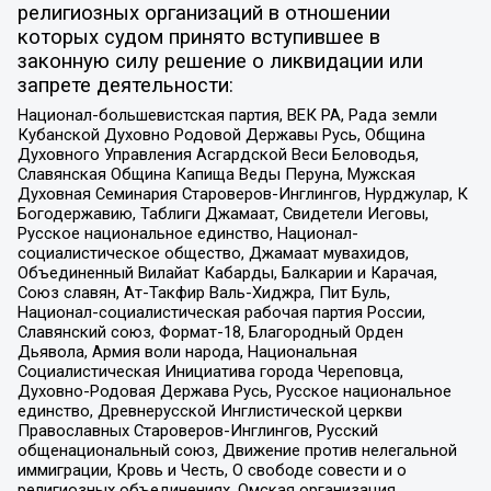
религиозных организаций в отношении
которых судом принято вступившее в
законную силу решение о ликвидации или
запрете деятельности:
Национал-большевистская партия, ВЕК РА, Рада земли
Кубанской Духовно Родовой Державы Русь, Община
Духовного Управления Асгардской Веси Беловодья,
Славянская Община Капища Веды Перуна, Мужская
Духовная Семинария Староверов-Инглингов, Нурджулар, К
Богодержавию, Таблиги Джамаат, Свидетели Иеговы,
Русское национальное единство, Национал-
социалистическое общество, Джамаат мувахидов,
Объединенный Вилайат Кабарды, Балкарии и Карачая,
Союз славян, Ат-Такфир Валь-Хиджра, Пит Буль,
Национал-социалистическая рабочая партия России,
Славянский союз, Формат-18, Благородный Орден
Дьявола, Армия воли народа, Национальная
Социалистическая Инициатива города Череповца,
Духовно-Родовая Держава Русь, Русское национальное
единство, Древнерусской Инглистической церкви
Православных Староверов-Инглингов, Русский
общенациональный союз, Движение против нелегальной
иммиграции, Кровь и Честь, О свободе совести и о
религиозных объединениях, Омская организация