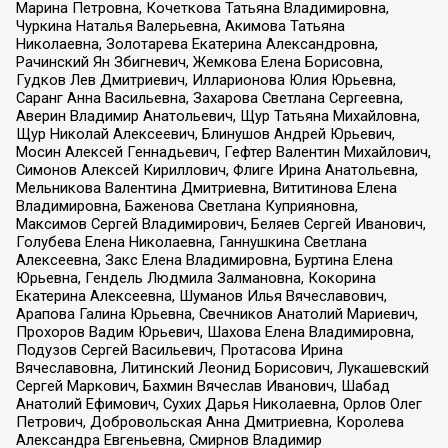
Марина Петровна, Кочеткова Татьяна Владимировна,
Чуркина Наталья Валерьевна, Акимова Татьяна
Николаевна, Золотарева Екатерина Александровна,
Рачинский Ян Збигневич, Жемкова Елена Борисовна,
Гудков Лев Дмитриевич, Илларионова Юлия Юрьевна,
Саранг Анна Васильевна, Захарова Светлана Сергеевна,
Аверин Владимир Анатольевич, Щур Татьяна Михайловна,
Щур Николай Алексеевич, Блинушов Андрей Юрьевич,
Мосин Алексей Геннадьевич, Гефтер Валентин Михайлович,
Симонов Алексей Кириллович, Флиге Ирина Анатольевна,
Мельникова Валентина Дмитриевна, Вититинова Елена
Владимировна, Баженова Светлана Куприяновна,
Максимов Сергей Владимирович, Беляев Сергей Иванович,
Голубева Елена Николаевна, Ганнушкина Светлана
Алексеевна, Закс Елена Владимировна, Буртина Елена
Юрьевна, Гендель Людмила Залмановна, Кокорина
Екатерина Алексеевна, Шуманов Илья Вячеславович,
Арапова Галина Юрьевна, Свечников Анатолий Мариевич,
Прохоров Вадим Юрьевич, Шахова Елена Владимировна,
Подузов Сергей Васильевич, Протасова Ирина
Вячеславовна, Литинский Леонид Борисович, Лукашевский
Сергей Маркович, Бахмин Вячеслав Иванович, Шабад
Анатолий Ефимович, Сухих Дарья Николаевна, Орлов Олег
Петрович, Добровольская Анна Дмитриевна, Королева
Александра Евгеньевна, Смирнов Владимир