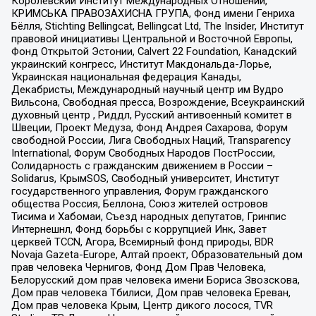
Королевский Институт Международных Отношений,
КРИМСЬКА ПРАВОЗАХИСНА ГРУПА, Фонд имени Генриха
Бёлля, Stichting Bellingcat, Bellingcat Ltd, The Insider, Институт
правовой инициативы Центральной и Восточной Европы,
Фонд Открытой Эстонии, Calvert 22 Foundation, Канадский
украинский конгресс, Институт Макдональда-Лорье,
Украинская национальная федерация Канады,
Декабристы, Международный научный центр им Вудро
Вильсона, Свободная пресса, Возрождение, Всеукраинский
духовный центр , Риддл, Русский антивоенный комитет в
Швеции, Проект Медуза, Фонд Андрея Сахарова, Форум
свободной России, Лига Свободных Наций, Transparеncy
International, Форум Свободных Народов ПостРоссии,
Солидарность с гражданским движением в России –
Solidarus, КрымSOS, Свободный университет, Институт
государственного управления, Форум гражданского
общества Россия, Беллона, Союз жителей островов
Тисима и Хабомаи, Съезд народных депутатов, Гринпис
Интернешнл, Фонд борьбы с коррупцией Инк, Завет
церквей TCCN, Агора, Всемирный фонд природы, BDR
Novaja Gazeta-Europe, Алтай проект, Образовательный дом
прав человека Чернигов, Фонд Дом Прав Человека,
Белорусский дом прав человека имени Бориса Звозскова,
Дом прав человека Тбилиси, Дом прав человека Ереван,
Дом прав человека Крым, Центр дикого лосося, TVR