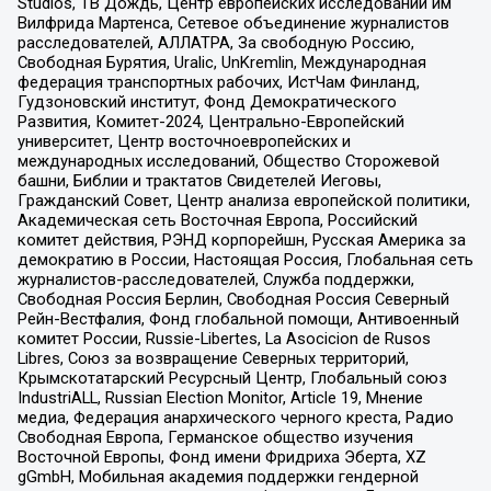
Studios, ТВ Дождь, Центр европейских исследований им
Вилфрида Мартенса, Сетевое объединение журналистов
расследователей, АЛЛАТРА, За свободную Россию,
Свободная Бурятия, Uralic, UnKremlin, Международная
федерация транспортных рабочих, ИстЧам Финланд,
Гудзоновский институт, Фонд Демократического
Развития, Комитет-2024, Центрально-Европейский
университет, Центр восточноевропейских и
международных исследований, Общество Сторожевой
башни, Библии и трактатов Свидетелей Иеговы,
Гражданский Совет, Центр анализа европейской политики,
Академическая сеть Восточная Европа, Российский
комитет действия, РЭНД корпорейшн, Русская Америка за
демократию в России, Настоящая Россия, Глобальная сеть
журналистов-расследователей, Служба поддержки,
Свободная Россия Берлин, Свободная Россия Северный
Рейн-Вестфалия, Фонд глобальной помощи, Антивоенный
комитет России, Russie-Libertes, La Asocicion de Rusos
Libres, Союз за возвращение Северных территорий,
Крымскотатарский Ресурсный Центр, Глобальный союз
IndustriALL, Russian Election Monitor, Article 19, Мнение
медиа, Федерация анархического черного креста, Радио
Свободная Европа, Германское общество изучения
Восточной Европы, Фонд имени Фридриха Эберта, XZ
gGmbH, Мобильная академия поддержки гендерной