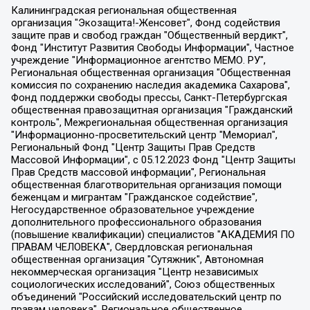
Калининградская региональная общественная организация "Экозащита!-Женсовет", Фонд содействия защите прав и свобод граждан "Общественный вердикт", Фонд "Институт Развития Свободы Информации", Частное учреждение "Информационное агентство МЕМО. РУ", Региональная общественная организация "Общественная комиссия по сохранению наследия академика Сахарова", Фонд поддержки свободы прессы, Санкт-Петербургская общественная правозащитная организация "Гражданский контроль", Межрегиональная общественная организация "Информационно-просветительский центр "Мемориал", Региональный Фонд "Центр Защиты Прав Средств Массовой Информации", с 05.12.2023 Фонд "Центр Защиты Прав Средств массовой информации", Региональная общественная благотворительная организация помощи беженцам и мигрантам "Гражданское содействие", Негосударственное образовательное учреждение дополнительного профессионального образования (повышение квалификации) специалистов "АКАДЕМИЯ ПО ПРАВАМ ЧЕЛОВЕКА", Свердловская региональная общественная организация "Сутяжник", Автономная некоммерческая организация "Центр независимых социологических исследований", Союз общественных объединений "Российский исследовательский центр по правам человека", Региональное общественное учреждение научно-информационный центр "МЕМОРИАЛ", Некоммерческая организация "Фонд защиты гласности", Автономная некоммерческая организация "Институт прав человека", Городская общественная организация "Екатеринбургское общество "МЕМОРИАЛ", Городская общественная организация "Рязанское историко-просветительское и правозащитное общество "Мемориал" (Рязанский Мемориал), Челябинский региональный орган общественной самодеятельности – женское общественное объединение "Женщины Евразии", Челябинский региональный орган общественной самодеятельности "Уральская правозащитная группа", Фонд содействия защите здоровья и социальной справедливости имени Андрея Рылькова, Автономная Некоммерческая Организация "Аналитический Центр Юрия Левады", Автономная некоммерческая организация социальной поддержки населения "Проект Апрель", Региональная общественная организация помощи женщинам и детям, находящимся в кризисной ситуации "Информационно-методический центр "Анна", Фонд содействия развитию массовых коммуникаций и правовому просвещению "Так-так-Так", Фонд содействия устойчивому развитию "Серебряная тайга", Свердловский региональный общественный фонд социальных проектов "Новое время", "Idel.Реалии", Кавказ.Реалии, Крым.Реалии, Телеканал Настоящее Время, Татаро-башкирская служба Радио Свобода (Azatliq Radiosi), Радио Свободная Европа/Радио Свобода (PCE/PC), "Сибирь.Реалии", "Фактограф", Благотворительный фонд помощи осужденным и их семьям, Автономная некоммерческая организация "Институт глобализации и социальных движений", Фонд "В защиту прав заключенных", Частное учреждение "Центр поддержки и содействия развитию средств массовой информации", Пензенский региональный общественный благотворительный фонд "Гражданский союз", "Север.Реалии", Некоммерческая организация Фонд "Правовая инициатива", Общество с ограниченной ответственностью "Радио Свободная Европа/Радио Свобода", Чешское информационное агентство "MEDIUM-ORIENT", Красноярская региональная общественная организация "Мы против СПИДа", Камалягин Денис Николаевич, Маркелов Сергей Евгеньевич, Пономарев Лев Александрович, Савицкая Людмила Алексеевна, Автономная некоммерческая организация "Центр по работе с проблемой насилия "НАСИЛИЮ.НЕТ", Межрегиональный профессиональный союз работников здравоохранения "Альянс врачей", Юридическое лицо, зарегистрированное в Латвийской Республике, SIA "Medusa Project" (регистрационный номер 40103797863, дата регистрации 10.06.2014), Некоммерческая организация "Фонд по борьбе с коррупцией", Автономная некоммерческая организация "Институт права и публичной политики", Баданин Роман Сергеевич, Гликин Максим Александрович, Железнова Мария Михайловна, Лукьянова Юлия Сергеевна, Маетная Елизавета Витальевна, Маняхин Петр Борисович, Чуракова Ольга Владимировна, Ярош Юлия Петровна, Юридическое лицо "The Insider SIA", зарегистрированное в Риге, Латвийская Республика (дата регистрации 26.06.2015), являющееся администратором доменного имени интернет-издания "The Insider SIA", https://theins.ru, Постернак Алексей Евгеньевич, Рубин Михаил Аркадьевич, Анин Роман Александрович, Юридическое лицо Istories fonds, зарегистрированное в Латвийской Республике (регистрационный номер 50008295751, дата регистрации 24.02.2020), Великовский Дмитрий Александрович, Долинина Ирина Николаевна, Мароховская Алеся Алексеевна, Шлейнов Роман Юрьевич, Шмагун Олеся Валентиновна, Общество с ограниченной ответственностью "Альтаир 2021", Общество с ограниченной ответственностью "Вега 2021", Общество с ограниченной ответственностью "Главный редактор 2021", Общество с ограниченной ответственностью "Ромашки монолит", Важенков Артем Валерьевич, Ивановская областная общественная организация "Центр гендерных исследований", Гурман Юрий Альбертович, Медиапроект "ОВД-Инфо", Егоров Владимир Владимирович, Жилинский Владимир Александрович, Общество с ограниченной ответственностью "ЗП", Иванова София Юрьевна, Карезина Инна Павловна, Кильтау Екатерина Викторовна, Петров Алексей Викторович, Пискунов Сергей Евгеньевич, Смирнов Сергей Сергеевич, Тихонов Михаил Сергеевич, Общество с ограниченной ответственностью "ЖУРНАЛИСТ-ИНОСТРАННЫЙ АГЕНТ", Арапова Галина Юрьевна, Вольтская Татьяна Анатольевна, Американская компания "Mason G.E.S. Anonymous Foundation" (США), являющаяся владельцем интернет-издания https://mnews.world/, Компания "Stichting Bellingcat", зарегистрированная в Нидерландах (дата регистрации 11.07.2018), Захаров Андрей Вячеславович, Клепиковская Екатерина Дмитриевна, Общество с ограниченной ответственностью "МЕМО", Перл Роман Александрович, Симонов Евгений Алексеевич, Соловьева Елена Анатольевна, Сотников Даниил Владимирович, Сурначева Елизавета Дмитриевна, Автономная некоммерческая организация по защите прав человека и информированию населения "Якутия – Наше Мнение", Общество с ограниченной ответственностью "Москоу диджитал медиа", с 26.01.2023 Общество с ограниченной ответственностью "Чайка Белые сады", Ветошкина Валерия Валерьевна, Заговора Максим Александрович, Межрегиональное общественное движение "Российская ЛГБТ - сеть", Оленичев Максим Владимирович, Павлов Иван Юрьевич, Скворцова Елена Сергеевна, Общество с ограниченной ответственностью "Как бы инагент", Кочетков Игорь Викторович, Общество с ограниченной ответственностью "Честные выборы", Еланчик Олег Александрович, Общество с ограниченной ответственностью "Нобелевский призыв", Гималова Регина Эмилевна, Григорьев Андрей Валерьевич, Григорьева Алина Александровна, Ассоциация по содействию защите прав призывников, альтернативнослужащих и военнослужащих "Правозащитная группа "Гражданин.Армия.Право", Хисамова Регина Фаритовна, Автономная некоммерческая организация по реализации социально-правовых программ "Лилит", Дальневосточное общественное движение "Маяк", Санкт-Петербургская ЛГБТ-инициативная группа "Выход", Инициативная группа ЛГБТ+ "Реверс", Алексеев Андрей Викторович, Бекбулатова Таисия Львовна, Беляев Иван Михайлович, Владыкина Елена Сергеевна, Гельман Марат Александрович, Никульшина Вероника Юрьевна, Толоконникова Надежда Андреевна, Шендерович Виктор Анатольевич, Общество с ограниченной ответственностью "Данное сообщение", Общество с ограниченной ответственностью Издательский дом "Новая глава", Айнбиндер Александра Александровна, Московский комьюнити-центр для ЛГБТ+инициатив, Благотворительный фонд развития филантропии, Deutsche Welle (Германия, Kurt-Schumacher-Strasse 3, 53113 Bonn), Борзунова Мария Михайловна, Воробьев Виктор Викторович, Голубева Анна Львовна, Константинова Алла Михайловна, Малкова Ирина Владимировна, Мурадов Мурад Абдулгалимович, Осетинская Елизавета Николаевна, Понасенков Евгений Николаевич, Ганапольский Матвей Юрьевич, Киселев Евгений Алексеевич, Борухович Ирина Григорьевна, Дремин Иван Тимофеевич, Дубровский Дмитрий Викторович, Красноярская региональная общественная организация поддержки и развития альтернативных образовательных технологий и межкультурных коммуникаций "ИНТЕРРА", Маяковская Екатерина Алексеевна, Фейгин Марк Захарович, Филимонов Андрей Викторович, Дзугкоева Регина Николаевна, Доброхотов Роман Александрович, Дудь Юрий Александрович, Елкин Сергей Владимирович, Кругликов Кирилл Игоревич, Сабунаева Мария Леонидовна, Семенов Алексей Владимирович, Шаинян Карен Багратович, Шульман Екатерина Михайловна, Асафьев Артур Валерьевич, Вахштайн Виктор Семенович, Венедиктов Алексей Алексеевич, Лушникова Екатерина Евгеньевна, Волков Леонид Михайлович, Невзоров Александр Глебович, Пархоменко Сергей Борисович, Сироткин Ярослав Николаевич, Кара-Мурза Владимир Владимирович, Баранова Наталья Владимировна, Гозман Леонид Яковлевич, Кагарлицкий Борис Юльевич, Климарев Михаил Валерьевич, Милов Владимир Станиславович, Автономная некоммерческая организация Краснодарский центр современного искусства "Типография", Моргенштерн Алишер Тагирович, Соболь Любовь Эдуардовна, Общество с ограниченной ответственностью "ЛИЗА НОРМ", Каспаров Гарри Кимович, Ходорковский Михаил Борисович, Общество с ограниченной ответственностью "Апрельские тезисы", Данилович Ирина Брониславовна, Кашин Олег Владимирович, Петров Николай Владимирович, Пивоваров Алексей Владимирович, Соколов Михаил Владимирович, Цветкова Юлия Владимировна, Чичваркин Евгений Александрович, Комитет против пыток/Команда против пыток, Общество с ограниченной ответственностью "Первый научный", Общество с ограниченной ответственностью "Вертолет и ко", Белоцерковская Вероника Борисовна, Кац Максим Евгеньевич, Лазарева Татьяна Юрьевна, Шаведдинов Руслан Табризович, Яшин Илья Валерьевич, Общество с ограниченной ответственностью "Иноагент ААВ", Алешковский Дмитрий Петрович, Альбац Евгения Марковна, Быков Дмитрий Львович, Галямина Юлия Евгеньевна, Лойко Сергей Леонидович, Мартынов Кирилл Константинович, Медведев Сергей Александрович, Крашенинников Федор Геннадиевич, Гордеева Катерина Вл