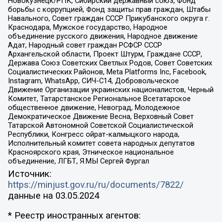
Новокузнецк/РПК, Сибирский державный союз, Фонд
борьбы с коррупцией, Фонд защиты прав граждан, Штабы
Навального, Совет граждан СССР Прикубанского округа г.
Краснодара, Мужское государство, Народное
объединение русского движения, Народное движение
Адат, Народный совет граждан РСФСР СССР
Архангельской области, Проект Штурм, Граждане СССР,
Держава Союз Советских Светлых Родов, Совет Советских
Социалистических Районов, Meta Platforms Inc, Facebook,
Instagram, WhatsApp, СИЧ-С14, Добровольческое
Движение Организации украинских националистов, Черный
Комитет, Татарстанское Региональное Всетатарское
общественное движение, Невоград, Молодежное
Демократическое Движение Весна, Верховный Совет
Татарской Автономной Советской Социалистической
Республики, Конгресс ойрат-калмыцкого народа,
Исполнительный комитет совета народных депутатов
Красноярского края, Этническое национальное
объединение, ЛГБТ, Я.МЫ Сергей Фургал
Источник:
https://minjust.gov.ru/ru/documents/7822/
данные на
03.05.2024
* Реестр иностранных агентов: