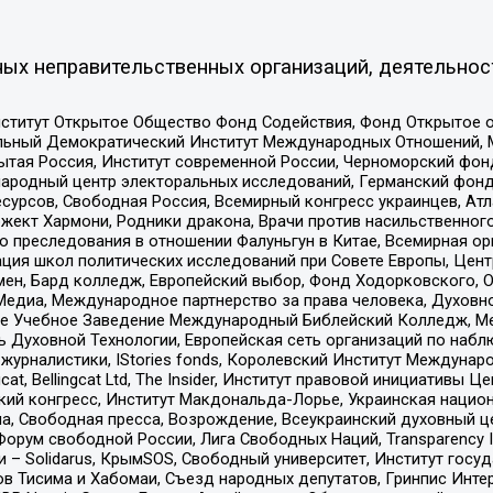
ых неправительственных организаций, деятельнос
ститут Открытое Общество Фонд Содействия, Фонд Открытое 
альный Демократический Институт Международных Отношений,
тая Россия, Институт современной России, Черноморский фонд
родный центр электоральных исследований, Германский фонд
рсов, Свободная Россия, Всемирный конгресс украинцев, Атла
ект Хармони, Родники дракона, Врачи против насильственного
ию преследования в отношении Фалуньгун в Китае, Всемирная о
ация школ политических исследований при Совете Европы, Цен
мен, Бард колледж, Европейский выбор, Фонд Ходорковского,
едиа, Международное партнерство за права человека, Духовно
ое Учебное Заведение Международный Библейский Колледж, М
ь Духовной Технологии, Европейская сеть организаций по наб
урналистики, IStories fonds, Королевский Институт Между
gcat, Bellingcat Ltd, The Insider, Институт правовой инициатив
инский конгресс, Институт Макдональда-Лорье, Украинская нац
, Свободная пресса, Возрождение, Всеукраинский духовный цен
орум свободной России, Лига Свободных Наций, Transparеncy I
– Solidarus, КрымSOS, Свободный университет, Институт госу
в Тисима и Хабомаи, Съезд народных депутатов, Гринпис Инте