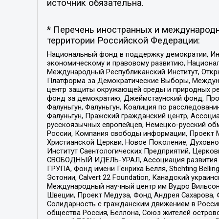
источник обязательна.
* Перечень иностранных и международн
территории Российской Федерации:
Национальный фонд в поддержку демократии, Ин
экономическому и правовому развитию, Национ
Международный Республиканский Институт, Откры
Платформа за Демократические Выборы, Междуна
центр защиты окружающей среды и природных ресу
фонд за демократию, Джеймстаунский фонд, Прож
Фалуньгун, Фалуньгун, Коалиция по расследован
Фалуньгун, Пражский гражданский центр, Ассоци
русскоязычных европейцев, Немецко-русский об
России, Компания свободы информации, Проект М
Христианской Церкви, Новое Поколение, Духовн
Институт Саентологических Предприятий, Церков
СВОБОДНЫЙ ИДЕЛЬ-УРАЛ, Ассоциация развития ж
ГРУПА, Фонд имени Генриха Бёлля, Stichting Bellin
Эстонии, Calvert 22 Foundation, Канадский укра
Международный научный центр им Вудро Вильсона
Швеции, Проект Медуза, Фонд Андрея Сахарова, Ф
Солидарность с гражданским движением в России 
общества Россия, Беллона, Союз жителей острово