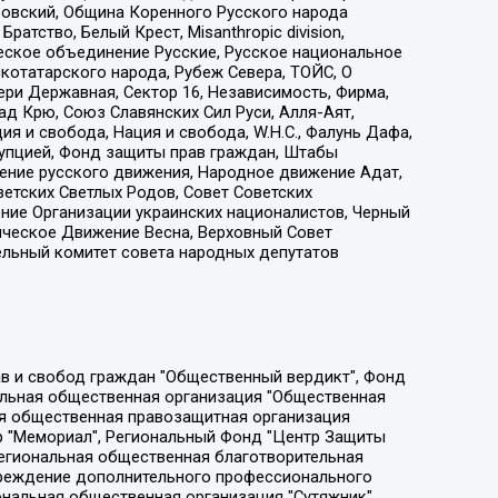
ровский, Община Коренного Русского народа
атство, Белый Крест, Misanthropic division,
еское объединение Русские, Русское национальное
котатарского народа, Рубеж Севера, ТОЙС, О
ри Державная, Сектор 16, Независимость, Фирма,
д Крю, Союз Славянских Сил Руси, Алля-Аят,
я и свобода, Нация и свобода, W.H.С., Фалунь Дафа,
рупцией, Фонд защиты прав граждан, Штабы
ение русского движения, Народное движение Адат,
етских Светлых Родов, Совет Советских
ение Организации украинских националистов, Черный
ическое Движение Весна, Верховный Совет
ельный комитет совета народных депутатов
ции социально-правовых программ "Лилит", Дальневосточное общественное движение "Маяк", Санкт-Петербургская ЛГБТ-инициативная группа "Выход", Инициативная группа ЛГБТ+ "Реверс", Алексеев Андрей Викторович, Бекбулатова Таисия Львовна, Беляев Иван Михайлович, Владыкина Елена Сергеевна, Гельман Марат Александрович, Никульшина Вероника Юрьевна, Толоконникова Надежда Андреевна, Шендерович Виктор Анатольевич, Общество с ограниченной ответственностью "Данное сообщение", Общество с ограниченной ответственностью Издательский дом "Новая глава", Айнбиндер Александра Александровна, Московский комьюнити-центр для ЛГБТ+инициатив, Благотворительный фонд развития филантропии, Deutsche Welle (Германия, Kurt-Schumacher-Strasse 3, 53113 Bonn), Борзунова Мария Михайловна, Воробьев Виктор Викторович, Голубева Анна Львовна, Константинова Алла Михайловна, Малкова Ирина Владимировна, Мурадов Мурад Абдулгалимович, Осетинская Елизавета Николаевна, Понасенков Евгений Николаевич, Ганапольский Матвей Юрьевич, Киселев Евгений Алексеевич, Борухович Ирина Григорьевна, Дремин Иван Тимофеевич, Дубровский Дмитрий Викторович, Красноярская региональная общественная организация поддержки и развития альтернативных образовательных технологий и межкультурных коммуникаций "ИНТЕРРА", Маяковская Екатерина Алексеевна, Фейгин Марк Захарович, Филимонов Андрей Викторович, Дзугкоева Регина Николаевна, Доброхотов Роман Александрович, Дудь Юрий Александрович, Елкин Сергей Владимирович, Кругликов Кирилл Игоревич, Сабунаева Мария Леонидовна, Семенов Алексей Владимирович, Шаинян Карен Багратович, Шульман Екатерина Михайловна, Асафьев Артур Валерьевич, Вахштайн Виктор Семенович, Венедиктов Алексей Алексеевич, Лушникова Екатерина Евгеньевна, Волков Леонид Михайлович, Невзоров Александр Глебович, Пархоменко Сергей Борисович, Сироткин Ярослав Николаевич, Кара-Мурза Владимир Владимирович, Баранова Наталья Владимировна, Гозман Леонид Яковлевич, Кагарлицкий Борис Юльевич, Климарев Михаил Валерьевич, Милов Владимир Станиславович, Автономная некоммерческая организация Краснодарский центр современного искусства "Типография", Моргенштерн Алишер Тагирович, Соболь Любовь Эдуардовна, Общество с ограниченной ответственностью "ЛИЗА НОРМ", Каспаров Гарри Кимович, Ходорковский Михаил Борисович, Общество с ограниченной ответственностью "Апрельские тезисы", Данилович Ирина Брониславовна, Кашин Олег Владимирович, Петров Николай Владимирович, Пивоваров Алексей Владимирович, Соколов Михаил Владимирович, Цветкова Юлия Владимировна, Чичваркин Евгений Александрович, Комитет против пыток/Команда против пыток, Общество с ограниченной ответственностью "Первый научный", Общество с ограниченной ответственностью "Вертолет и ко", Белоцерковская Вероника Борисовна, Кац Максим Евгеньевич, Лазарева Татьяна Юрьевна, Шаведдинов Руслан Табризович, Яшин Илья Валерьевич, Общество с ограниченной ответственностью "Иноагент ААВ", Алешковский Дмитрий Петрович, Альбац Евгения Марковна, Быков Дмитрий Львович, Галямина Юлия Евгеньевна, Лойко Сергей Леонидович, Мартынов Кирилл Константинович, Медведев Сергей Александрович, Крашенинников Федор Геннадиевич, Гордеева Катерина Вл