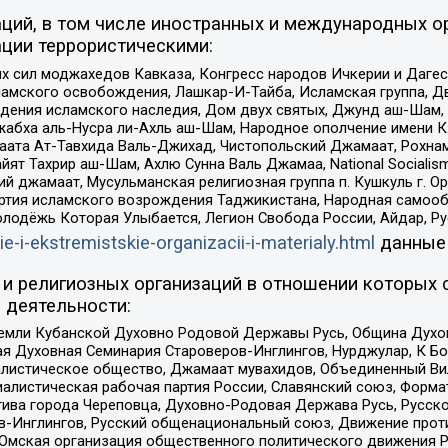
ций, в том числе иностранных и международных ор
ции террористическими:
ил моджахедов Кавказа, Конгресс народов Ичкерии и Дагеста
ламского освобождения, Лашкар-И-Тайба, Исламская группа, Дв
ения исламского наследия, Дом двух святых, Джунд аш-Шам, 
жабха аль-Нусра ли-Ахль аш-Шам, Народное ополчение имени К.
ата Ат-Тавхида Валь-Джихад, Чистопольский Джамаат, Рохнам
ят Тахрир аш-Шам, Ахлю Сунна Валь Джамаа, National Socialism
ий джамаат, Мусульманская религиозная группа п. Кушкуль г. 
ртия исламского возрождения Таджикистана, Народная самооб
олодёжь Которая Улыбается, Легион Свобода России, Айдар, Р
ie-i-ekstremistskie-organizacii-i-materialy.html
данные
и религиозных организаций в отношении которых 
 деятельности:
земли Кубанской Духовно Родовой Державы Русь, Община Духо
 Духовная Семинария Староверов-Инглингов, Нурджулар, К Бо
листическое общество, Джамаат мувахидов, Объединенный Вил
иалистическая рабочая партия России, Славянский союз, Форма
ива города Череповца, Духовно-Родовая Держава Русь, Русск
-Инглингов, Русский общенациональный союз, Движение против
 Омская организация общественного политического движения Р