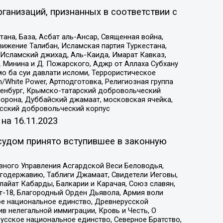
ганизаций, признанных в соответствии с
на, База, Асбат аль-Ансар, Священная война,
ижение Талибан, Исламская партия Туркестана,
Исламский джихад, Аль-Каида, Имарат Кавказ,
 Минина и Д. Пожарского, Аджр от Аллаха Субхану
о ба суи давлати исломи, Террористическое
/White Power, Артподготовка, Религиозная группа
Оренбург, Крымско-татарский добровольческий
орона, Дуббайский джамаат, московская ячейка,
усский добровольческий корпус
 на
16.11.2023
судом принято вступившее в законную
вного Управления Асгардской Веси Беловодья,
годержавию, Таблиги Джамаат, Свидетели Иеговы,
айат Кабарды, Балкарии и Карачая, Союз славян,
т-18, Благородный Орден Дьявола, Армия воли
ое национальное единство, Древнерусской
 нелегальной иммиграции, Кровь и Честь, О
усское национальное единство, Северное Братство,