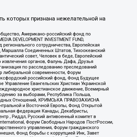
ть которых признана нежелательной на
общество, Американо-российский фонд по
 MEDIA DEVELOPMENT INVESTMENT FUND,
 регионального сотрудничества, Европейская
 Маршалла Соединенных Штатов, Тихоокеанский
нтический совет, Человек в беде, Европейский
 извлечения органов, Фалунь Дафа, Друзья
рганизация по расследованию преследований
тр либеральной современности, Форум
 Оксфордский российский фонд, Фонд Будущее
е Управление Евангельских Христиан Украинской
еждународное христианское движение, Всемирный
людению за выборами, Республика Польша,
народных Отношений, КРИМСЬКА ПРАВОЗАХИСНА
ы Центральной и Восточной Европы, Фонд Открытой
иональная федерация Канады, Декабристы,
тр , Риддл, Русский антивоенный комитет в
nternational, Форум Свободных Народов ПостРоссии,
дарственного управления, Форум гражданского
рнешнл, Фонд борьбы с коррупцией Инк, Завет