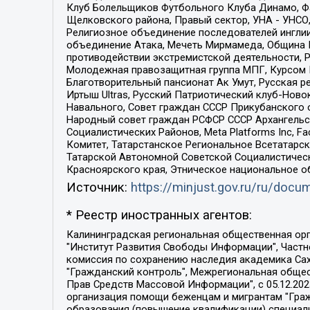
Клуб Болельщиков Футбольного Клуба Динамо, Фа
Щелковского района, Правый сектор, УНА - УНСО, У
Религиозное объединение последователей инглии
объединение Атака, Мечеть Мирмамеда, Община К
противодействии экстремистской деятельности, 
Молодежная правозащитная группа МПГ, Курсом П
Благотворительный пансионат Ак Умут, Русская ре
Иртыш Ultras, Русский Патриотический клуб-Нов
Навального, Совет граждан СССР Прикубанского 
Народный совет граждан РСФСР СССР Архангельск
Социалистических Районов, Meta Platforms Inc, 
Комитет, Татарстанское Региональное Всетатар
Татарской Автономной Советской Социалистическ
Красноярского края, Этническое национальное о
Источник:
https://minjust.gov.ru/ru/doc
* Реестр иностранных агентов:
Калининградская региональная общественная организация "Экозащита!-Женсовет", Фонд содействия защите прав и свобод граждан "Общественный вердикт", Фонд "Институт Развития Свободы Информации", Частное учреждение "Информационное агентство МЕМО. РУ", Региональная общественная организация "Общественная комиссия по сохранению наследия академика Сахарова", Фонд поддержки свободы прессы, Санкт-Петербургская общественная правозащитная организация "Гражданский контроль", Межрегиональная общественная организация "Информационно-просветительский центр "Мемориал", Региональный Фонд "Центр Защиты Прав Средств Массовой Информации", с 05.12.2023 Фонд "Центр Защиты Прав Средств массовой информации", Региональная общественная благотворительная организация помощи беженцам и мигрантам "Гражданское содействие", Негосударственное образовательное учреждение дополнительного профессионального образования (повышение квалификации) специалистов "АКАДЕМИЯ ПО ПРАВАМ ЧЕЛОВЕКА", Свердловская региональная общественная организация "Сутяжник", Автономная некоммерческая организация "Центр независимых социологических исследований", Союз общественных объединений "Российский исследовательский центр по правам человека", Региональное общественное учреждение научно-информационный центр "МЕМОРИАЛ", Некоммерческая организация "Фонд защиты гласности", Автономная некоммерческая организация "Институт прав человека", Городская общественная организация "Екатеринбургское общество "МЕМОРИАЛ", Городская общественная организация "Рязанское историко-просветительское и правозащитное общество "Мемориал" (Рязанский Мемориал), Челябинский региональный орган общественной самодеятельности – женское общественное объединение "Женщины Евразии", Челябинский региональный орган общественной самодеятельности "Уральская правозащитная группа", Фонд содействия защите здоровья и социальной справедливости имени Андрея Рылькова, Автономная Некоммерческая Организация "Аналитический Центр Юрия Левады", Автономная некоммерческая организация социальной поддержки населения "Проект Апрель", Региональная общественная организация помощи женщинам и детям, находящимся в кризисной ситуации "Информационно-методический центр "Анна", Фонд содействия развитию массовых коммуникаций и правовому просвещению "Так-так-Так", Фонд содействия устойчивому развитию "Серебряная тайга", Свердловский региональный общественный фонд социальных проектов "Новое время", "Idel.Реалии", Кавказ.Реалии, Крым.Реалии, Телеканал Настоящее Время, Татаро-башкирская служба Радио Свобода (Azatliq Radiosi), Радио Свободная Европа/Радио Свобода (PCE/PC), "Сибирь.Реалии", "Фактограф", Благотворительный фонд помощи осужденным и их семьям, Автономная некоммерческая организация "Институт глобализации и социальных движений", Фонд "В защиту прав заключенных", Частное учреждение "Центр поддержки и содействия развитию средств массовой информации", Пензенский региональный общественный благотворительный фонд "Гражданский союз", "Север.Реалии", Некоммерческая организация Фонд "Правовая инициатива", 