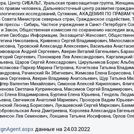
ера, Центр СИБАЛЬТ, Уральская правозащитная группа, Женщины
по правам человека, Дальневосточный центр развития гражданс
ологических исследований, Сутяжник, АКАДЕМИЯ ПО ПРАВАМ Ч
е Совета Министров северных стран, Гражданское содействие,
я прессы - Сибирь, Частное учреждение в Санкт-Петербурге С
 и Закон, Общественная комиссия по сохранению наследия ак
звития Свободы Информации, Экозащита!-Женсовет, Общественн
Регина Николаевна, Кривенко Сергей Владимирович, Милославс
совна, Туровский Александр Алексеевич, Васильева Анастасия
Пивоваров Андрей Сергеевич, Аверин Виталий Евгеньевич, Бара
горий Сергеевич, Пономарев Лев Александрович, Каргалицкий 
ньевна, Щаров Сергей Алексадрович, Цирульников Борис Альбер
ислакова-Паркер Марина Петровна, Кочеткова Татьяна Владими
сандровна, Рачинский Ян Збигневич, Жемкова Елена Борисовна,
лана Сергеевна, Аверин Владимир Анатольевич, Щур Татьяна М
фтер Валентин Михайлович, Симонов Алексей Кириллович, Флиг
женова Светлана Куприяновна, Максимов Сергей Владимирович, 
кс Елена Владимировна, Буртина Елена Юрьевна, Гендель Людм
евна, Свечников Анатолий Мариевич, Прохоров Вадим Юрьевич
инский Леонид Борисович, Лукашевский Сергей Маркович, Бахм
Добровольская Анна Дмитриевна, Королева Александра Евгенье
евинсон Лев Семенович, Локшина Татьяна Иосифовна, Орлов Ол
ignAgent.aspx
данные на
24.03.2022