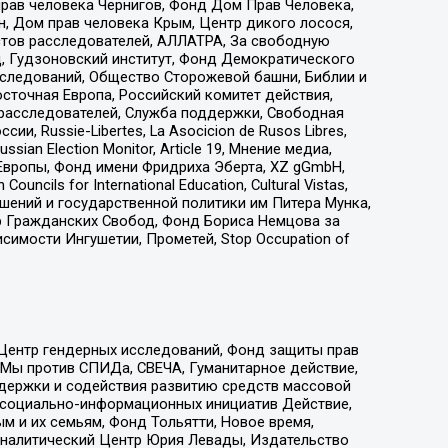
прав человека Чернигов, Фонд Дом Прав Человека,
н, Дом прав человека Крым, Центр дикого лосося,
стов расследователей, АЛЛАТРА, За свободную
д, Гудзоновский институт, Фонд Демократического
сследований, Общество Сторожевой башни, Библии и
сточная Европа, Российский комитет действия,
-расследователей, Служба поддержки, Свободная
 Russie-Libertes, La Asocicion de Rusos Libres,
an Election Monitor, Article 19, Мнение медиа,
Европы, Фонд имени Фридриха Эберта, XZ gGmbH,
ls for International Education, Cultural Vistas,
ошений и государственной политики им Питера Мунка,
 Гражданских Свобод, Фонд Бориса Немцова за
имости Ингушетии, Прометей, Stop Occupation of
 Центр гендерных исследований, Фонд защиты прав
 Мы против СПИДа, СВЕЧА, Гуманитарное действие,
ддержки и содействия развитию средств массовой
р социально-информационных инициатив Действие,
 и их семьям, Фонд Тольятти, Новое время,
, Аналитический Центр Юрия Левады, Издательство