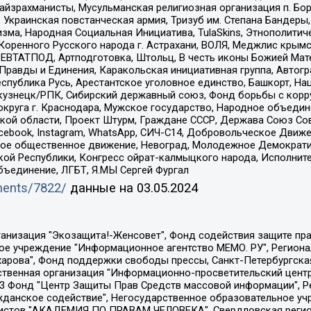
йзрахманисты, Мусульманская религиозная организация п. Бо
краинская повстанческая армия, Тризуб им. Степана Бандеры, Бр
зма, Народная Социальная Инициатива, TulaSkins, Этнополитич
оренного Русского народа г. Астрахани, ВОЛЯ, Меджлис крымс
РЕВТАТПОД, Артподготовка, Штольц, В честь иконы Божией Мате
равды и Единения, Каракольская инициативная группа, Автогра
спублика Русь, Арестантское уголовное единство, Башкорт, Наци
окузнецк/РПК, Сибирский державный союз, Фонд борьбы с кор
округа г. Краснодара, Мужское государство, Народное объедин
ой области, Проект Штурм, Граждане СССР, Держава Союз Сов
Facebook, Instagram, WhatsApp, СИЧ-С14, Добровольческое Движ
ское общественное движение, Невоград, Молодежное Демократ
ой Республики, Конгресс ойрат-калмыцкого народа, Исполнит
бъединение, ЛГБТ, Я.МЫ Сергей Фургал
uments/7822/
данные на
03.05.2024
Общество с ограниченной ответственностью "Радио Свободная Европа/Радио Свобода", Чешское информационное агентство "MEDIUM-ORIENT", Красноярская региональная общественная организация "Мы против СПИДа", Камалягин Денис Николаевич, Маркелов Сергей Евгеньевич, Пономарев Лев Александрович, Савицкая Людмила Алексеевна, Автономная некоммерческая организация "Центр по работе с проблемой насилия "НАСИЛИЮ.НЕТ", Межрегиональный профессиональный союз работников здравоохранения "Альянс врачей", Юридическое лицо, зарегистрированное в Латвийской Республике, SIA "Medusa Project" (регистрационный номер 40103797863, дата регистрации 10.06.2014), Некоммерческая организация "Фонд по борьбе с коррупцией", Автономная некоммерческая организация "Институт права и публичной политики", Баданин Роман Сергеевич, Гликин Максим Александрович, Железнова Мария Михайловна, Лукьянова Юлия Сергеевна, Маетная Елизавета Витальевна, Маняхин Петр Борисович, Чуракова Ольга Владимировна, Ярош Юлия Петровна, Юридическое лицо "The Insider SIA", зарегистрированное в Риге, Латвийская Республика (дата регистрации 26.06.2015), являющееся администратором доменного имени интернет-издания "The Insider SIA", https://theins.ru, Постернак Алексей Евгеньевич, Рубин Михаил Аркадьевич, Анин Роман Александрович, Юридическое лицо Istories fonds, зарегистрированное в Латвийской Республике (регистрационный номер 50008295751, дата регистрации 24.02.2020), Великовский Дмитрий Александрович, Долинина Ирина Николаевна, Мароховская Алеся Алексеевна, Шлейнов Роман Юрьевич, Шмагун Олеся Валентиновна, Общество с ограниченной ответственностью "Альтаир 2021", Общество с ограниченной ответственностью "Вега 2021", Общество с ограниченной ответственностью "Главный редактор 2021", Общество с ограниченной ответственностью "Ромашки монолит", Важенков Артем Валерьевич, Ивановская областная общественная организация "Центр гендерных исследований", Гурман Юрий Альбертович, Медиапроект "ОВД-Инфо", Егоров Владимир Владимирович, Жилинский Владимир Александрович, Общество с ограниченной ответственностью "ЗП", Иванова София Юрьевна, Карезина Инна Павловна, Кильтау Екатерина Викторовна, Петров Алексей Викторович, Пискунов Сергей Евгеньевич, Смирнов Сергей Сергеевич, Тихонов Михаил Сергеевич, Общество с ограниченной ответственностью "ЖУРНАЛИСТ-ИНОСТРАННЫЙ АГЕНТ", Арапова Галина Юрьевна, Вольтская Татьяна Анатольевна, Американская компания "Mason G.E.S. Anonymous Foundation" (США), являющаяся владельцем интернет-издания https://mnews.world/, Компания "Stichting Bellingcat", зарегистрированная в Нидерландах (дата регистрации 11.07.2018), Захаров Андрей Вячеславович, Клепиковская Екатерина Дмитриевна, Общество с ограниченной ответственностью "МЕМО", Перл Роман Александрович, Симонов Евгений Алексеевич, Соловьева Елена Анатольевна, Сотников Даниил Владимирович, Сурначева Елизавета Дмитриевна, Автономная некоммерческая организация по защите прав человека и информированию населения "Якутия – Наше Мнение", Общество с ограниченной ответственностью "Москоу диджитал медиа", с 26.01.2023 Общество с ограниченной ответственностью "Чайка Белые сады", Ветошкина Валерия Валерьевна, Заговора Максим Александрович, Межрегиональное общественное движение "Российская ЛГБТ - сеть", Оленичев Максим Владимирович, Павлов Иван Юрьевич, Скворцова Елена Сергеевна, Общество с ограниченной ответственностью "Как бы инагент", Кочетков Игорь Викторович, Общество с ограниченной ответственностью "Честные выборы", Еланчик Олег Александрович, Общество с ограниченной ответственностью "Нобелевский призыв", Гималова Регина Эмилевна, Григорьев Андрей Валерьевич, Григорьева Алина Александровна, Ассоциация по содействию защите прав призывников, альтернативнослужащих и военнослужащих "Правозащитная группа "Гражданин.Армия.Право", Хисамова Регина Фаритовна, Автономная некоммерческая организация по реализа