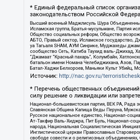
* Единый федеральный список организа
законодательством Российской Федера
Высший военный Маджлисуль Шура Объединенных с
Исламская группа, Братья-мусульмане, Партия ис
Общество социальных реформ, Общество возрожд
АБТО, Правый сектор, Исламское государство, Д
уа Тагьаля SHAM, АУМ Синрике, Муджахеды джама
сообщество Сеть, Катиба Таухид валь-Джихад, Хай
“Джамаат “Красный пахарь”, Колумбайн, Хатлонск
батальон имени Номана Челебиджихана, Азов, Па
Батал-Хаджи Белхороев, Маньяки Культ Убийц, М
Источник:
http://nac.gov.ru/terroristichesk
* Перечень общественных объединений 
силу решение о ликвидации или запрете
Национал-большевистская партия, ВЕК РА, Рада 
Славянская Община Капища Веды Перуна, Мужская
Русское национальное единство, Национал-социа
Ат-Такфир Валь-Хиджра, Пит Буль, Национал-соц
народа, Национальная Социалистическая Инициат
Инглистической церкви Православных Староверов
свободе совести и о религиозных объединениях,