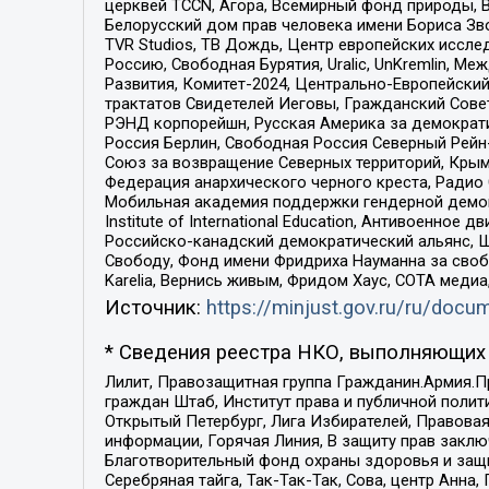
церквей TCCN, Агора, Всемирный фонд природы, B
Белорусский дом прав человека имени Бориса Зво
TVR Studios, ТВ Дождь, Центр европейских иссл
Россию, Свободная Бурятия, Uralic, UnKremlin, 
Развития, Комитет-2024, Центрально-Европейски
трактатов Свидетелей Иеговы, Гражданский Совет
РЭНД корпорейшн, Русская Америка за демократи
Россия Берлин, Свободная Россия Северный Рейн-В
Союз за возвращение Северных территорий, Крымско
Федерация анархического черного креста, Радио
Мобильная академия поддержки гендерной демократи
Institute of International Education, Антивоенн
Российско-канадский демократический альянс, 
Свободу, Фонд имени Фридриха Науманна за свобо
Karelia, Вернись живым, Фридом Хаус, СОТА меди
Источник:
https://minjust.gov.ru/ru/doc
* Сведения реестра НКО, выполняющих 
Лилит, Правозащитная группа Гражданин.Армия.П
граждан Штаб, Институт права и публичной поли
Открытый Петербург, Лига Избирателей, Правова
информации, Горячая Линия, В защиту прав закл
Благотворительный фонд охраны здоровья и защи
Серебряная тайга, Так-Так-Так, Сова, центр Анн