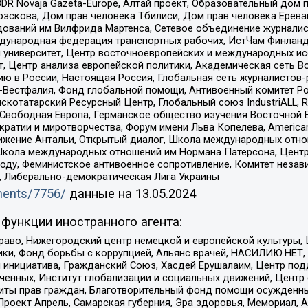
DR Novaja Gazeta-Europe, Алтай проект, Образовательный дом 
зскова, Дом прав человека Тбилиси, Дом прав человека Ерева
едований им Вилфрида Мартенса, Сетевое объединение журнали
Международная федерация транспортных рабочих, ИстЧам Финлан
й университет, Центр восточноевропейских и международных и
, Центр анализа европейской политики, Академическая сеть Во
ю в России, Настоящая Россия, Глобальная сеть журналистов
естфалия, Фонд глобальной помощи, Антивоенный комитет России,
татарский Ресурсный Центр, Глобальный союз IndustriALL, Russi
 Свободная Европа, Германское общество изучения Восточной 
и и миротворчества, Форум имени Льва Копелева, American Counci
ое движение Антальи, Открытый диалог, Школа международных отн
Школа международных отношений им Нормана Патерсона, Центр
ду, Феминистское антивоенное сопротивление, Комитет независ
а, Либерально-демократическая Лига Украины
uments/7756/
данные на
13.05.2024
функции иностранного агента:
раво, Нижегородский центр немецкой и европейской культуры,
тики, Фонд борьбы с коррупцией, Альянс врачей, НАСИЛИЮ.НЕТ,
я инициатива, Гражданский Союз, Хасдей Ерушалаим, Центр по
юченных, Институт глобализации и социальных движений, Цент
ты прав граждан, Благотворительный фонд помощи осужденным
а, Проект Апрель, Самарская губерния, Эра здоровья, Мемориал