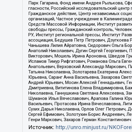
Парк Гагарина, Фонд имени Андрея Рылькова, Сф
гласности, Российский исследовательский центр 
Гражданское действие, Центр независимых соци
организаций, Частное учреждение в Калининград
Средств Массовой Информации, Институт развити
свободы прессы, Гражданский контроль, Человек
РУ, Институт региональной прессы, Институт Ра
ассоциация, Бедушев Петр Петрович, Дзугкоева 
Чанышева Лилия Айратовна, Сидорович Ольга Бори
Анатолий Николаевич, Дугин Сергей Георгиевич, 
Викторович, Мошель Ирина Ароновна, Шведов Гри
Исламов Тимур Рифгатович, Романова Ольга Евге
Анатольевич, Верховский Александр Маркович, П
Татьяна Николаевна, Золотарева Екатерина Алек
Юрьевна, Саранг Анна Васильевна, Захарова Свет
Андрей Юрьевич, Мосин Алексей Геннадьевич, Ге
Дмитриевна, Вититинова Елена Владимировна, Ба
Николаевна, Ганнушкина Светлана Алексеевна, За
Шуманов Илья Вячеславович, Арапова Галина Юрь
Васильевич, Протасова Ирина Вячеславовна, Лит
Сухих Дарья Николаевна, Орлов Олег Петрович, 
Сергей Ефимович, Золотухин Борис Андреевич, Л
Генри Маркович, Захаров Герман Константинович
Источник:
http://unro.minjust.ru/NKOFore