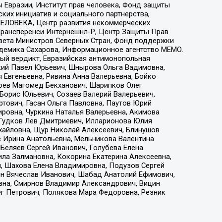
 Евразии, Институт прав человека, Фонд защиты
ких инициатив и социального партнерства,
ЕЛОВЕКА, Центр развития некоммерческих
 Трансперенси Интернешнл-Р, Центр Защиты Прав
овета Министров Северных Стран, Фонд поддержки
адемика Сахарова, Информационное агентство МЕМО.
ый вердикт, Евразийская антимонопольная
кий Павел Юрьевич, Шнырова Ольга Вадимовна,
 Евгеньевна, Ривина Анна Валерьевна, Бойко
хоев Магомед Бекханович, Шарипков Олег
Борис Юльевич, Созаев Валерий Валерьевич,
тович, Гасан Ольга Павловна, Паутов Юрий
ровна, Чуркина Наталья Валерьевна, Акимова
 Гудков Лев Дмитриевич, Илларионова Юлия
ихайловна, Щур Николай Алексеевич, Блинушов
е Ирина Анатольевна, Мельникова Валентина
Беляев Сергей Иванович, Голубева Елена
ила Залмановна, Кокорина Екатерина Алексеевна,
, Шахова Елена Владимировна, Подузов Сергей
ин Вячеслав Иванович, Шабад Анатолий Ефимович,
вна, Смирнов Владимир Александрович, Вицин
ег Петрович, Полякова Мара Федоровна, Резник