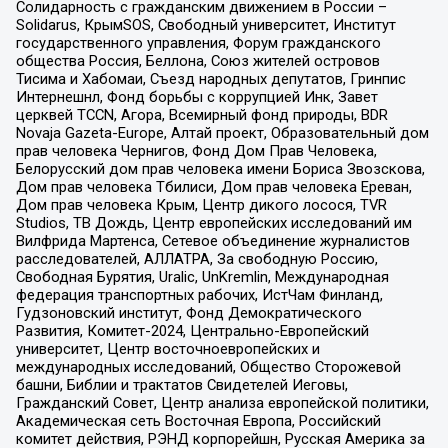
Солидарность с гражданским движением в России –
Solidarus, КрымSOS, Свободный университет, Институт
государственного управления, Форум гражданского
общества Россия, Беллона, Союз жителей островов
Тисима и Хабомаи, Съезд народных депутатов, Гринпис
Интернешнл, Фонд борьбы с коррупцией Инк, Завет
церквей TCCN, Агора, Всемирный фонд природы, BDR
Novaja Gazeta-Europe, Алтай проект, Образовательный дом
прав человека Чернигов, Фонд Дом Прав Человека,
Белорусский дом прав человека имени Бориса Звозскова,
Дом прав человека Тбилиси, Дом прав человека Ереван,
Дом прав человека Крым, Центр дикого лосося, TVR
Studios, ТВ Дождь, Центр европейских исследований им
Вилфрида Мартенса, Сетевое объединение журналистов
расследователей, АЛЛАТРА, За свободную Россию,
Свободная Бурятия, Uralic, UnKremlin, Международная
федерация транспортных рабочих, ИстЧам Финланд,
Гудзоновский институт, Фонд Демократического
Развития, Комитет-2024, Центрально-Европейский
университет, Центр восточноевропейских и
международных исследований, Общество Сторожевой
башни, Библии и трактатов Свидетелей Иеговы,
Гражданский Совет, Центр анализа европейской политики,
Академическая сеть Восточная Европа, Российский
комитет действия, РЭНД корпорейшн, Русская Америка за