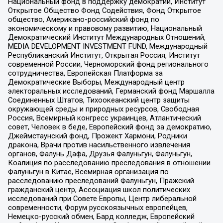
Национальный фонд в поддержку демократии, Институт
Открытое Общество Фонд Содействия, Фонд Открытое
общество, Американо-российский фонд по
экономическому и правовому развитию, Национальный
Демократический Институт Международных Отношений,
MEDIA DEVELOPMENT INVESTMENT FUND, Международный
Республиканский Институт, Открытая Россия, Институт
современной России, Черноморский фонд регионального
сотрудничества, Европейская Платформа за
Демократические Выборы, Международный центр
электоральных исследований, Германский фонд Маршалла
Соединенных Штатов, Тихоокеанский центр защиты
окружающей среды и природных ресурсов, Свободная
Россия, Всемирный конгресс украинцев, Атлантический
совет, Человек в беде, Европейский фонд за демократию,
Джеймстаунский фонд, Прожект Хармони, Родники
дракона, Врачи против насильственного извлечения
органов, Фалунь Дафа, Друзья Фалуньгун, Фалуньгун,
Коалиция по расследованию преследования в отношении
Фалуньгун в Китае, Всемирная организация по
расследованию преследований Фалуньгун, Пражский
гражданский центр, Ассоциация школ политических
исследований при Совете Европы, Центр либеральной
современности, Форум русскоязычных европейцев,
Немецко-русский обмен, Бард колледж, Европейский