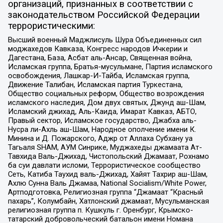
организаций, признанных в соответствии с
законодательством Российской Федерации
террористическими:
Высший военный Маджлисуль Шура Объединенных сил
моджахедов Кавказа, Конгресс народов Ичкерии и
Дагестана, База, Асбат аль-Ансар, Священная война,
Исламская группа, Братья-мусульмане, Партия исламского
освобождения, Лашкар-И-Тайба, Исламская группа,
Движение Талибан, Исламская партия Туркестана,
Общество социальных реформ, Общество возрождения
исламского наследия, Дом двух святых, Джунд аш-Шам,
Исламский джихад, Аль-Каида, Имарат Кавказ, АБТО,
Правый сектор, Исламское государство, Джабха аль-
Нусра ли-Ахль аш-Шам, Народное ополчение имени К.
Минина и Д. Пожарского, Аджр от Аллаха Субхану уа
Тагьаля SHAM, АУМ Синрике, Муджахеды джамаата Ат-
Тавхида Валь-Джихад, Чистопольский Джамаат, Рохнамо
ба суи давлати исломи, Террористическое сообщество
Сеть, Катиба Таухид валь-Джихад, Хайят Тахрир аш-Шам,
Ахлю Сунна Валь Джамаа, National Socialism/White Power,
Артподготовка, Религиозная группа “Джамаат “Красный
пахарь”, Колумбайн, Хатлонский джамаат, Мусульманская
религиозная группа п. Кушкуль г. Оренбург, Крымско-
татарский добровольческий батальон имени Номана