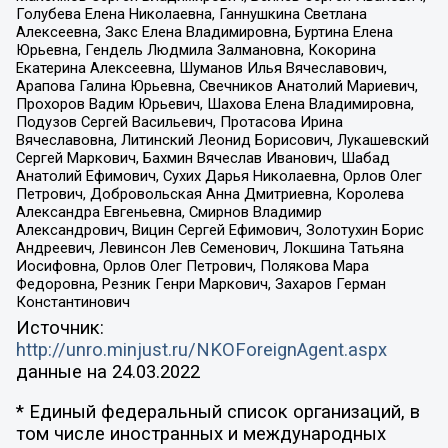
Голубева Елена Николаевна, Ганнушкина Светлана
Алексеевна, Закс Елена Владимировна, Буртина Елена
Юрьевна, Гендель Людмила Залмановна, Кокорина
Екатерина Алексеевна, Шуманов Илья Вячеславович,
Арапова Галина Юрьевна, Свечников Анатолий Мариевич,
Прохоров Вадим Юрьевич, Шахова Елена Владимировна,
Подузов Сергей Васильевич, Протасова Ирина
Вячеславовна, Литинский Леонид Борисович, Лукашевский
Сергей Маркович, Бахмин Вячеслав Иванович, Шабад
Анатолий Ефимович, Сухих Дарья Николаевна, Орлов Олег
Петрович, Добровольская Анна Дмитриевна, Королева
Александра Евгеньевна, Смирнов Владимир
Александрович, Вицин Сергей Ефимович, Золотухин Борис
Андреевич, Левинсон Лев Семенович, Локшина Татьяна
Иосифовна, Орлов Олег Петрович, Полякова Мара
Федоровна, Резник Генри Маркович, Захаров Герман
Константинович
Источник:
http://unro.minjust.ru/NKOForeignAgent.aspx
данные на
24.03.2022
* Единый федеральный список организаций, в
том числе иностранных и международных