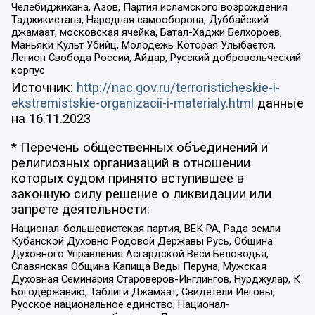
Челебиджихана, Азов, Партия исламского возрождения
Таджикистана, Народная самооборона, Дуббайский
джамаат, московская ячейка, Батал-Хаджи Белхороев,
Маньяки Культ Убийц, Молодёжь Которая Улыбается,
Легион Свобода России, Айдар, Русский добровольческий
корпус
Источник:
http://nac.gov.ru/terroristicheskie-i-
ekstremistskie-organizacii-i-materialy.html
данные
на
16.11.2023
* Перечень общественных объединений и
религиозных организаций в отношении
которых судом принято вступившее в
законную силу решение о ликвидации или
запрете деятельности:
Национал-большевистская партия, ВЕК РА, Рада земли
Кубанской Духовно Родовой Державы Русь, Община
Духовного Управления Асгардской Веси Беловодья,
Славянская Община Капища Веды Перуна, Мужская
Духовная Семинария Староверов-Инглингов, Нурджулар, К
Богодержавию, Таблиги Джамаат, Свидетели Иеговы,
Русское национальное единство, Национал-