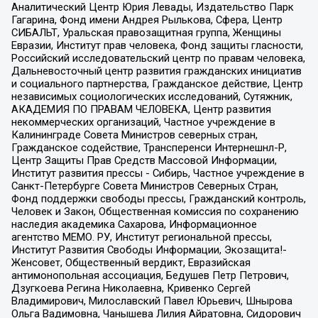
Аналитический Центр Юрия Левады, Издательство Парк
Гагарина, Фонд имени Андрея Рылькова, Сфера, Центр
СИБАЛЬТ, Уральская правозащитная группа, Женщины
Евразии, Институт прав человека, Фонд защиты гласности,
Российский исследовательский центр по правам человека,
Дальневосточный центр развития гражданских инициатив
и социального партнерства, Гражданское действие, Центр
независимых социологических исследований, Сутяжник,
АКАДЕМИЯ ПО ПРАВАМ ЧЕЛОВЕКА, Центр развития
некоммерческих организаций, Частное учреждение в
Калининграде Совета Министров северных стран,
Гражданское содействие, Трансперенси Интернешнл-Р,
Центр Защиты Прав Средств Массовой Информации,
Институт развития прессы - Сибирь, Частное учреждение в
Санкт-Петербурге Совета Министров Северных Стран,
Фонд поддержки свободы прессы, Гражданский контроль,
Человек и Закон, Общественная комиссия по сохранению
наследия академика Сахарова, Информационное
агентство МЕМО. РУ, Институт региональной прессы,
Институт Развития Свободы Информации, Экозащита!-
Женсовет, Общественный вердикт, Евразийская
антимонопольная ассоциация, Бедушев Петр Петрович,
Дзугкоева Регина Николаевна, Кривенко Сергей
Владимирович, Милославский Павел Юрьевич, Шнырова
Ольга Вадимовна, Чанышева Лилия Айратовна, Сидорович