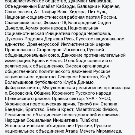
социалистическое общество, Джамаат мувахидов,
Объединенный Вилайат Кабарды, Балкарии и Карачая,
Союз славян, Ат-Такфир Валь-Хиджра, Пит Буль,
Национал-социалистическая рабочая партия России,
Славянский союз, Формат-18, Благородный Орден
Дьявола, Армия воли народа, Национальная
Социалистическая Инициатива города Череповца,
Духовно-Родовая Держава Русь, Русское национальное
единство, Древнерусской Инглистической церкви
Православных Староверов-Инглингов, Русский
общенациональный союз, Движение против нелегальной
иммиграции, Кровь и Честь, О свободе совести и о
религиозных объединениях, Омская организация
общественного политического движения Русское
национальное единство, Северное Братство, Клуб
Болельщиков Футбольного Клуба Динамо,
Файзрахманисты, Мусульманская религиозная организация
п. Боровский, Община Коренного Русского народа
Щелковского района, Правый сектор, УНА - УНСО,
Украинская повстанческая армия, Тризуб им. Степана
Бандеры, Братство, Белый Крест, Misanthropic division,
Религиозное объединение последователей инглиизма,
Народная Социальная Инициатива, TulaSkins,
Этнополитическое объединение Русские, Русское
национальное объединение Атака, Мечеть Мирмамеда,