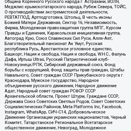
Община Коренного Русского народа г. Астрахани, ВОЛЯ,
Меджлис крымскотатарского народа, Рубеж Севера, ТОЙС,
О противодействии экстремистской деятельности,
РЕВТАТПОД, Артподготовка, Штольц, В честь иконы
Божией Матери Державная, Сектор 16, Независимость,
Фирма, Молодежная правозащитная группа МПГ, Курсом
Правды и Единения, Каракольская инициативная группа,
Автоград Крю, Союз Славянских Сил Руси, Алля-Аят,
Благотворительный пансионат Ак Умут, Русская
республика Русь, Арестантское уголовное единство,
Башкорт, Нация и свобода, Нация и свобода, W.H.С., Фалунь
Дафа, Иртыш Ultras, Русский Патриотический клуб-
Новокузнецк/РПК, Сибирский державный союз, Фонд
борьбы с коррупцией, Фонд защиты прав граждан, Штабы
Навального, Совет граждан СССР Прикубанского округа г.
Краснодара, Мужское государство, Народное
объединение русского движения, Народное движение
Адат, Народный совет граждан РСФСР СССР
Архангельской области, Проект Штурм, Граждане СССР,
Держава Союз Советских Светлых Родов, Совет Советских
Социалистических Районов, Meta Platforms Inc, Facebook,
Instagram, WhatsApp, СИЧ-С14, Добровольческое
Движение Организации украинских националистов, Черный
Комитет, Татарстанское Региональное Всетатарское
общественное движение, Невоград, Молодежное