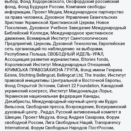
выбор, Фонд Ходорковского, Оксфордский российский
фонд, Фонд Будущее России, Компания свободы
информации, Проект Медиа, Международное партнерство
за права человека, Духовное Управление Евангельских
Христиан Украинской Христианской Церкви, Новое
Поколение, Духовное Учебное Заведение Международный
Библейский Колледж, Международное христианское
движение, Всемирный Институт Саентологических
Предприятий, Церковь Духовной Технологии, Европейская
сеть организаций по наблюдению за выборами,
Республика Польша, СВОБОДНЫЙ ИДЕЛЬ-УРАЛ,
Ассоциация развития журналистики, IStories fonds,
Королевский Институт Международных Отношений,
КРИМСЬКА ПРАВОЗАХИСНА ГРУПА, Фонд имени Генриха
Бёлля, Stichting Bellingcat, Bellingcat Ltd, The Insider, Институт
правовой инициативы Центральной и Восточной Европы,
Фонд Открытой Эстонии, Calvert 22 Foundation, Канадский
украинский конгресс, Институт Макдональда-Лорье,
Украинская национальная федерация Канады,
Декабристы, Международный научный центр им Вудро
Вильсона, Свободная пресса, Возрождение, Всеукраинский
духовный центр , Риддл, Русский антивоенный комитет в
Швеции, Проект Медуза, Фонд Андрея Сахарова, Форум
свободной России, Лига Свободных Наций, Transparеncy
International, Форум Свободных Народов ПостРоссии,