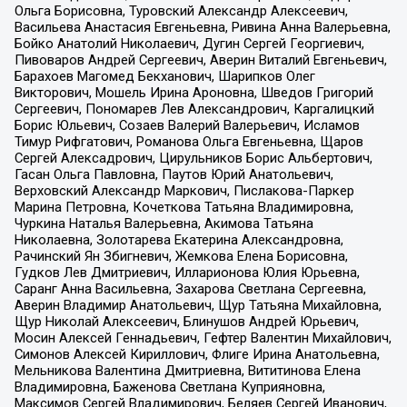
Ольга Борисовна, Туровский Александр Алексеевич,
Васильева Анастасия Евгеньевна, Ривина Анна Валерьевна,
Бойко Анатолий Николаевич, Дугин Сергей Георгиевич,
Пивоваров Андрей Сергеевич, Аверин Виталий Евгеньевич,
Барахоев Магомед Бекханович, Шарипков Олег
Викторович, Мошель Ирина Ароновна, Шведов Григорий
Сергеевич, Пономарев Лев Александрович, Каргалицкий
Борис Юльевич, Созаев Валерий Валерьевич, Исламов
Тимур Рифгатович, Романова Ольга Евгеньевна, Щаров
Сергей Алексадрович, Цирульников Борис Альбертович,
Гасан Ольга Павловна, Паутов Юрий Анатольевич,
Верховский Александр Маркович, Пислакова-Паркер
Марина Петровна, Кочеткова Татьяна Владимировна,
Чуркина Наталья Валерьевна, Акимова Татьяна
Николаевна, Золотарева Екатерина Александровна,
Рачинский Ян Збигневич, Жемкова Елена Борисовна,
Гудков Лев Дмитриевич, Илларионова Юлия Юрьевна,
Саранг Анна Васильевна, Захарова Светлана Сергеевна,
Аверин Владимир Анатольевич, Щур Татьяна Михайловна,
Щур Николай Алексеевич, Блинушов Андрей Юрьевич,
Мосин Алексей Геннадьевич, Гефтер Валентин Михайлович,
Симонов Алексей Кириллович, Флиге Ирина Анатольевна,
Мельникова Валентина Дмитриевна, Вититинова Елена
Владимировна, Баженова Светлана Куприяновна,
Максимов Сергей Владимирович, Беляев Сергей Иванович,