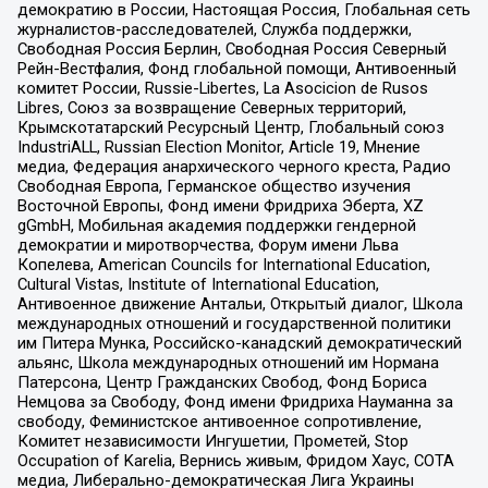
демократию в России, Настоящая Россия, Глобальная сеть
журналистов-расследователей, Служба поддержки,
Свободная Россия Берлин, Свободная Россия Северный
Рейн-Вестфалия, Фонд глобальной помощи, Антивоенный
комитет России, Russie-Libertes, La Asocicion de Rusos
Libres, Союз за возвращение Северных территорий,
Крымскотатарский Ресурсный Центр, Глобальный союз
IndustriALL, Russian Election Monitor, Article 19, Мнение
медиа, Федерация анархического черного креста, Радио
Свободная Европа, Германское общество изучения
Восточной Европы, Фонд имени Фридриха Эберта, XZ
gGmbH, Мобильная академия поддержки гендерной
демократии и миротворчества, Форум имени Льва
Копелева, American Councils for International Education,
Cultural Vistas, Institute of International Education,
Антивоенное движение Антальи, Открытый диалог, Школа
международных отношений и государственной политики
им Питера Мунка, Российско-канадский демократический
альянс, Школа международных отношений им Нормана
Патерсона, Центр Гражданских Свобод, Фонд Бориса
Немцова за Свободу, Фонд имени Фридриха Науманна за
свободу, Феминистское антивоенное сопротивление,
Комитет независимости Ингушетии, Прометей, Stop
Occupation of Karelia, Вернись живым, Фридом Хаус, СОТА
медиа, Либерально-демократическая Лига Украины