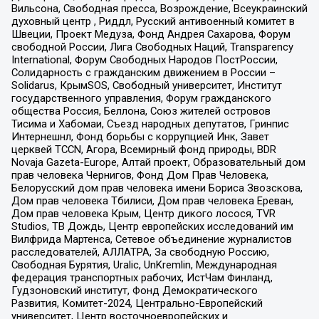
Вильсона, Свободная пресса, Возрождение, Всеукраинский
духовный центр , Риддл, Русский антивоенный комитет в
Швеции, Проект Медуза, Фонд Андрея Сахарова, Форум
свободной России, Лига Свободных Наций, Transparеncy
International, Форум Свободных Народов ПостРоссии,
Солидарность с гражданским движением в России –
Solidarus, КрымSOS, Свободный университет, Институт
государственного управления, Форум гражданского
общества Россия, Беллона, Союз жителей островов
Тисима и Хабомаи, Съезд народных депутатов, Гринпис
Интернешнл, Фонд борьбы с коррупцией Инк, Завет
церквей TCCN, Агора, Всемирный фонд природы, BDR
Novaja Gazeta-Europe, Алтай проект, Образовательный дом
прав человека Чернигов, Фонд Дом Прав Человека,
Белорусский дом прав человека имени Бориса Звозскова,
Дом прав человека Тбилиси, Дом прав человека Ереван,
Дом прав человека Крым, Центр дикого лосося, TVR
Studios, ТВ Дождь, Центр европейских исследований им
Вилфрида Мартенса, Сетевое объединение журналистов
расследователей, АЛЛАТРА, За свободную Россию,
Свободная Бурятия, Uralic, UnKremlin, Международная
федерация транспортных рабочих, ИстЧам Финланд,
Гудзоновский институт, Фонд Демократического
Развития, Комитет-2024, Центрально-Европейский
университет, Центр восточноевропейских и