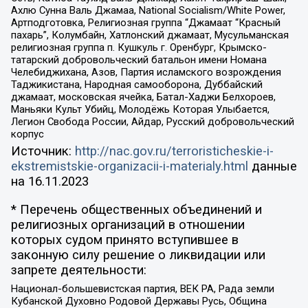
Ахлю Сунна Валь Джамаа, National Socialism/White Power,
Артподготовка, Религиозная группа “Джамаат “Красный
пахарь”, Колумбайн, Хатлонский джамаат, Мусульманская
религиозная группа п. Кушкуль г. Оренбург, Крымско-
татарский добровольческий батальон имени Номана
Челебиджихана, Азов, Партия исламского возрождения
Таджикистана, Народная самооборона, Дуббайский
джамаат, московская ячейка, Батал-Хаджи Белхороев,
Маньяки Культ Убийц, Молодёжь Которая Улыбается,
Легион Свобода России, Айдар, Русский добровольческий
корпус
Источник:
http://nac.gov.ru/terroristicheskie-i-
ekstremistskie-organizacii-i-materialy.html
данные
на
16.11.2023
* Перечень общественных объединений и
религиозных организаций в отношении
которых судом принято вступившее в
законную силу решение о ликвидации или
запрете деятельности:
Национал-большевистская партия, ВЕК РА, Рада земли
Кубанской Духовно Родовой Державы Русь, Община