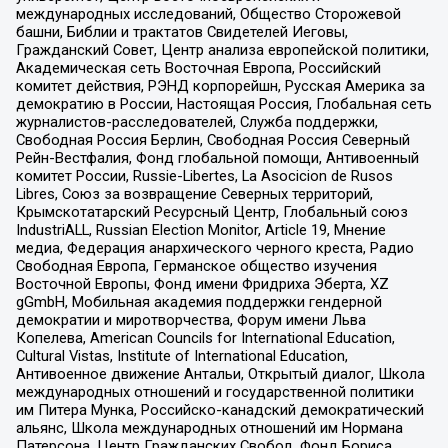
международных исследований, Общество Сторожевой
башни, Библии и трактатов Свидетелей Иеговы,
Гражданский Совет, Центр анализа европейской политики,
Академическая сеть Восточная Европа, Российский
комитет действия, РЭНД корпорейшн, Русская Америка за
демократию в России, Настоящая Россия, Глобальная сеть
журналистов-расследователей, Служба поддержки,
Свободная Россия Берлин, Свободная Россия Северный
Рейн-Вестфалия, Фонд глобальной помощи, Антивоенный
комитет России, Russie-Libertes, La Asocicion de Rusos
Libres, Союз за возвращение Северных территорий,
Крымскотатарский Ресурсный Центр, Глобальный союз
IndustriALL, Russian Election Monitor, Article 19, Мнение
медиа, Федерация анархического черного креста, Радио
Свободная Европа, Германское общество изучения
Восточной Европы, Фонд имени Фридриха Эберта, XZ
gGmbH, Мобильная академия поддержки гендерной
демократии и миротворчества, Форум имени Льва
Копелева, American Councils for International Education,
Cultural Vistas, Institute of International Education,
Антивоенное движение Антальи, Открытый диалог, Школа
международных отношений и государственной политики
им Питера Мунка, Российско-канадский демократический
альянс, Школа международных отношений им Нормана
Патерсона, Центр Гражданских Свобод, Фонд Бориса