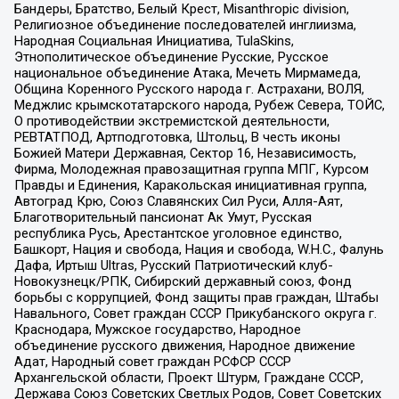
Бандеры, Братство, Белый Крест, Misanthropic division,
Религиозное объединение последователей инглиизма,
Народная Социальная Инициатива, TulaSkins,
Этнополитическое объединение Русские, Русское
национальное объединение Атака, Мечеть Мирмамеда,
Община Коренного Русского народа г. Астрахани, ВОЛЯ,
Меджлис крымскотатарского народа, Рубеж Севера, ТОЙС,
О противодействии экстремистской деятельности,
РЕВТАТПОД, Артподготовка, Штольц, В честь иконы
Божией Матери Державная, Сектор 16, Независимость,
Фирма, Молодежная правозащитная группа МПГ, Курсом
Правды и Единения, Каракольская инициативная группа,
Автоград Крю, Союз Славянских Сил Руси, Алля-Аят,
Благотворительный пансионат Ак Умут, Русская
республика Русь, Арестантское уголовное единство,
Башкорт, Нация и свобода, Нация и свобода, W.H.С., Фалунь
Дафа, Иртыш Ultras, Русский Патриотический клуб-
Новокузнецк/РПК, Сибирский державный союз, Фонд
борьбы с коррупцией, Фонд защиты прав граждан, Штабы
Навального, Совет граждан СССР Прикубанского округа г.
Краснодара, Мужское государство, Народное
объединение русского движения, Народное движение
Адат, Народный совет граждан РСФСР СССР
Архангельской области, Проект Штурм, Граждане СССР,
Держава Союз Советских Светлых Родов, Совет Советских