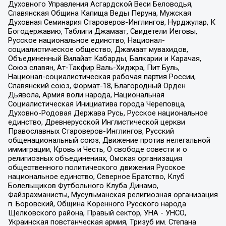
Духовного Управления Асгардской Веси Беловодья,
Славянская Община Капища Веды Перуна, Мужская
Духовная Семинария Староверов-Инглингов, Нурджулар, К
Богодержавию, Таблиги Джамаат, Свидетели Иеговы,
Русское национальное единство, Национал-
социалистическое общество, Джамаат мувахидов,
Объединенный Вилайат Кабарды, Балкарии и Карачая,
Союз славян, Ат-Такфир Валь-Хиджра, Пит Буль,
Национал-социалистическая рабочая партия России,
Славянский союз, Формат-18, Благородный Орден
Дьявола, Армия воли народа, Национальная
Социалистическая Инициатива города Череповца,
Духовно-Родовая Держава Русь, Русское национальное
единство, Древнерусской Инглистической церкви
Православных Староверов-Инглингов, Русский
общенациональный союз, Движение против нелегальной
иммиграции, Кровь и Честь, О свободе совести и о
религиозных объединениях, Омская организация
общественного политического движения Русское
национальное единство, Северное Братство, Клуб
Болельщиков Футбольного Клуба Динамо,
Файзрахманисты, Мусульманская религиозная организация
п. Боровский, Община Коренного Русского народа
Щелковского района, Правый сектор, УНА - УНСО,
Украинская повстанческая армия, Тризуб им. Степана