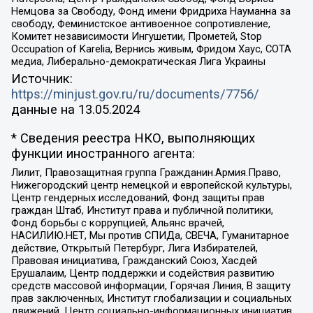
Немцова за Свободу, Фонд имени Фридриха Науманна за
свободу, Феминистское антивоенное сопротивление,
Комитет независимости Ингушетии, Прометей, Stop
Occupation of Karelia, Вернись живым, Фридом Хаус, СОТА
медиа, Либерально-демократическая Лига Украины
Источник:
https://minjust.gov.ru/ru/documents/7756/
данные на
13.05.2024
* Сведения реестра НКО, выполняющих
функции иностранного агента:
Лилит, Правозащитная группа Гражданин.Армия.Право,
Нижегородский центр немецкой и европейской культуры,
Центр гендерных исследований, Фонд защиты прав
граждан Штаб, Институт права и публичной политики,
Фонд борьбы с коррупцией, Альянс врачей,
НАСИЛИЮ.НЕТ, Мы против СПИДа, СВЕЧА, Гуманитарное
действие, Открытый Петербург, Лига Избирателей,
Правовая инициатива, Гражданский Союз, Хасдей
Ерушалаим, Центр поддержки и содействия развитию
средств массовой информации, Горячая Линия, В защиту
прав заключенных, Институт глобализации и социальных
движений, Центр социально-информационных инициатив