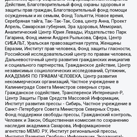
Действие, Благотворительный фонд охраны здоровья и
защиты прав граждан, Благотворительный фонд помощи
осужденным и их семьям, Фонд Тольятти, Новое время,
Серебряная тайга, Так-Так-Так, Сова, центр Анна, Проект
Апрель, Самарская губерния, Эра здоровья, Мемориал,
Аналитический Центр Юрия Левады, Издательство Парк
Гагарина, Фонд имени Андрея Рылькова, Сфера, Центр
СИБАЛЬТ, Уральская правозащитная группа, Женщины
Евразии, Институт прав человека, Фонд защиты гласности,
Российский исследовательский центр по правам человека,
Дальневосточный центр развития гражданских инициатив
и социального партнерства, Гражданское действие, Центр
независимых социологических исследований, Сутяжник,
АКАДЕМИЯ ПО ПРАВАМ ЧЕЛОВЕКА, Центр развития
некоммерческих организаций, Частное учреждение в
Калининграде Совета Министров северных стран,
Гражданское содействие, Трансперенси Интернешнл-Р,
Центр Защиты Прав Средств Массовой Информации,
Институт развития прессы - Сибирь, Частное учреждение в
Санкт-Петербурге Совета Министров Северных Стран,
Фонд поддержки свободы прессы, Гражданский контроль,
Человек и Закон, Общественная комиссия по сохранению
наследия академика Сахарова, Информационное
агентство МЕМО. РУ, Институт региональной прессы,
Институт Развития Свободы Информации, Экозащита!-