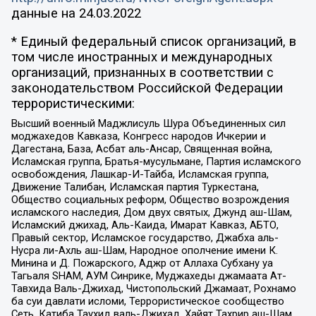
данные на
24.03.2022
* Единый федеральный список организаций, в
том числе иностранных и международных
организаций, признанных в соответствии с
законодательством Российской Федерации
террористическими:
Высший военный Маджлисуль Шура Объединенных сил
моджахедов Кавказа, Конгресс народов Ичкерии и
Дагестана, База, Асбат аль-Ансар, Священная война,
Исламская группа, Братья-мусульмане, Партия исламского
освобождения, Лашкар-И-Тайба, Исламская группа,
Движение Талибан, Исламская партия Туркестана,
Общество социальных реформ, Общество возрождения
исламского наследия, Дом двух святых, Джунд аш-Шам,
Исламский джихад, Аль-Каида, Имарат Кавказ, АБТО,
Правый сектор, Исламское государство, Джабха аль-
Нусра ли-Ахль аш-Шам, Народное ополчение имени К.
Минина и Д. Пожарского, Аджр от Аллаха Субхану уа
Тагьаля SHAM, АУМ Синрике, Муджахеды джамаата Ат-
Тавхида Валь-Джихад, Чистопольский Джамаат, Рохнамо
ба суи давлати исломи, Террористическое сообщество
Сеть, Катиба Таухид валь-Джихад, Хайят Тахрир аш-Шам,