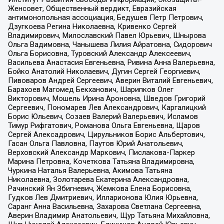
Женсовет, Общественный вердикт, Евразийская
антимонопольная ассоциация, Бедушев Петр Петрович,
Дзугкоева Регина Николаевна, Кривенко Сергей
Владимирович, Милославский Павел Юрьевич, Шнырова
Ольга Вадимовна, Чанышева Лилия Айратовна, Сидорович
Ольга Борисовна, Туровский Александр Алексеевич,
Васильева Анастасия Евгеньевна, Ривина Анна Валерьевна,
Бойко Анатолий Николаевич, Дугин Сергей Георгиевич,
Пивоваров Андрей Сергеевич, Аверин Виталий Евгеньевич,
Барахоев Магомед Бекханович, Шарипков Олег
Викторович, Мошель Ирина Ароновна, Шведов Григорий
Сергеевич, Пономарев Лев Александрович, Каргалицкий
Борис Юльевич, Созаев Валерий Валерьевич, Исламов
Тимур Рифгатович, Романова Ольга Евгеньевна, Щаров
Сергей Алексадрович, Цирульников Борис Альбертович,
Гасан Ольга Павловна, Паутов Юрий Анатольевич,
Верховский Александр Маркович, Пислакова-Паркер
Марина Петровна, Кочеткова Татьяна Владимировна,
Чуркина Наталья Валерьевна, Акимова Татьяна
Николаевна, Золотарева Екатерина Александровна,
Рачинский Ян Збигневич, Жемкова Елена Борисовна,
Гудков Лев Дмитриевич, Илларионова Юлия Юрьевна,
Саранг Анна Васильевна, Захарова Светлана Сергеевна,
Аверин Владимир Анатольевич, Щур Татьяна Михайловна,