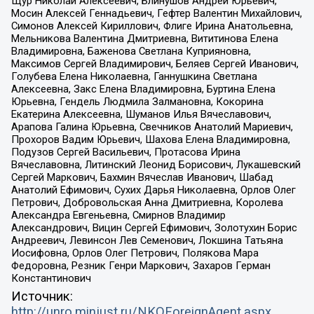
Щур Николай Алексеевич, Блинушов Андрей Юрьевич,
Мосин Алексей Геннадьевич, Гефтер Валентин Михайлович,
Симонов Алексей Кириллович, Флиге Ирина Анатольевна,
Мельникова Валентина Дмитриевна, Вититинова Елена
Владимировна, Баженова Светлана Куприяновна,
Максимов Сергей Владимирович, Беляев Сергей Иванович,
Голубева Елена Николаевна, Ганнушкина Светлана
Алексеевна, Закс Елена Владимировна, Буртина Елена
Юрьевна, Гендель Людмила Залмановна, Кокорина
Екатерина Алексеевна, Шуманов Илья Вячеславович,
Арапова Галина Юрьевна, Свечников Анатолий Мариевич,
Прохоров Вадим Юрьевич, Шахова Елена Владимировна,
Подузов Сергей Васильевич, Протасова Ирина
Вячеславовна, Литинский Леонид Борисович, Лукашевский
Сергей Маркович, Бахмин Вячеслав Иванович, Шабад
Анатолий Ефимович, Сухих Дарья Николаевна, Орлов Олег
Петрович, Добровольская Анна Дмитриевна, Королева
Александра Евгеньевна, Смирнов Владимир
Александрович, Вицин Сергей Ефимович, Золотухин Борис
Андреевич, Левинсон Лев Семенович, Локшина Татьяна
Иосифовна, Орлов Олег Петрович, Полякова Мара
Федоровна, Резник Генри Маркович, Захаров Герман
Константинович
Источник:
http://unro.minjust.ru/NKOForeignAgent.aspx