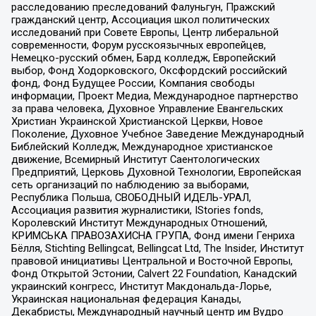
расследованию преследований Фалуньгун, Пражский
гражданский центр, Ассоциация школ политических
исследований при Совете Европы, Центр либеральной
современности, Форум русскоязычных европейцев,
Немецко-русский обмен, Бард колледж, Европейский
выбор, Фонд Ходорковского, Оксфордский российский
фонд, Фонд Будущее России, Компания свободы
информации, Проект Медиа, Международное партнерство
за права человека, Духовное Управление Евангельских
Христиан Украинской Христианской Церкви, Новое
Поколение, Духовное Учебное Заведение Международный
Библейский Колледж, Международное христианское
движение, Всемирный Институт Саентологических
Предприятий, Церковь Духовной Технологии, Европейская
сеть организаций по наблюдению за выборами,
Республика Польша, СВОБОДНЫЙ ИДЕЛЬ-УРАЛ,
Ассоциация развития журналистики, IStories fonds,
Королевский Институт Международных Отношений,
КРИМСЬКА ПРАВОЗАХИСНА ГРУПА, Фонд имени Генриха
Бёлля, Stichting Bellingcat, Bellingcat Ltd, The Insider, Институт
правовой инициативы Центральной и Восточной Европы,
Фонд Открытой Эстонии, Calvert 22 Foundation, Канадский
украинский конгресс, Институт Макдональда-Лорье,
Украинская национальная федерация Канады,
Декабристы, Международный научный центр им Вудро