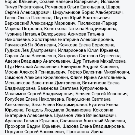
Борис Юльевич, Созаев Валерий Валерьевич, Исламов
Тимур Рифгатович, Романова Ольга Евгеньевна, Щаров
Сергей Алексадрович, Цирульников Борис Альбертович,
Гасан Ольга Павловна, Паутов Юрий Анатольевич,
Верховский Александр Маркович, Пислакова-Паркер
Марина Петровна, Кочеткова Татьяна Владимировна,
Чуркина Наталья Валерьевна, Акимова Татьяна
Николаевна, Золотарева Екатерина Александровна,
Рачинский Ян Збигневич, Жемкова Елена Борисовна,
Гудков Лев Дмитриевич, Илларионова Юлия Юрьевна,
Саранг Анна Васильевна, Захарова Светлана Сергеевна,
Аверин Владимир Анатольевич, Щур Татьяна Михайловна,
Щур Николай Алексеевич, Блинушов Андрей Юрьевич,
Мосин Алексей Геннадьевич, Гефтер Валентин Михайлович,
Симонов Алексей Кириллович, Флиге Ирина Анатольевна,
Мельникова Валентина Дмитриевна, Вититинова Елена
Владимировна, Баженова Светлана Куприяновна,
Максимов Сергей Владимирович, Беляев Сергей Иванович,
Голубева Елена Николаевна, Ганнушкина Светлана
Алексеевна, Закс Елена Владимировна, Буртина Елена
Юрьевна, Гендель Людмила Залмановна, Кокорина
Екатерина Алексеевна, Шуманов Илья Вячеславович,
Арапова Галина Юрьевна, Свечников Анатолий Мариевич,
Прохоров Вадим Юрьевич, Шахова Елена Владимировна,
Подузов Сергей Васильевич, Протасова Ирина