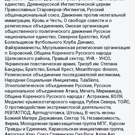
единство, Древнерусской Инглистической церкви
Православных Староверов-Инглингов, Русский
общенациональный союз, Движение против нелегальной
иммиграции, Кровь и Честь, О свободе совести и о
религиозных объединениях, Омская организация
общественного политического движения Русское
национальное единство, Северное Братство, Клуб
Болельщиков Футбольного Клуба Динамо,
Файзрахманисты, Мусульманская религиозная организация
п. Боровский, Община Коренного Русского народа
Щелковского района, Правый сектор, УНА - УНСО,
Украинская повстанческая армия, Тризуб им. Степана
Бандеры, Братство, Белый Крест, Misanthropic division,
Религиозное объединение последователей инглиизма,
Народная Социальная Инициатива, TulaSkins,
Этнополитическое объединение Русские, Русское
национальное объединение Атака, Мечеть Мирмамеда,
Община Коренного Русского народа г. Астрахани, ВОЛЯ,
Меджлис крымскотатарского народа, Рубеж Севера, ТОЙС,
О противодействии экстремистской деятельности,
РЕВТАТПОД, Артподготовка, Штольц, В честь иконы
Божией Матери Державная, Сектор 16, Независимость,
Фирма, Молодежная правозащитная группа МПГ, Курсом
Правды и Единения, Каракольская инициативная группа,
Автоград Крю, Союз Славянских Сил Руси, Алля-Аят,