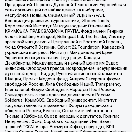
Предприятий, Церковь Духовной Технологии, Европейская
сеть организаций по наблюдению за выборами,
Республика Польша, СВОБОДНЫЙ ИДЕЛЬ-УРАЛ,
Ассоциация развития журналистики, IStories fonds,
Королевский Институт Международных Отношений,
КРИМСЬКА ПРАВОЗАХИСНА ГРУПА, Фонд имени Генриха
Бёлля, Stichting Bellingcat, Bellingcat Ltd, The Insider, Институт
правовой инициативы Центральной и Восточной Европы,
Фонд Открытой Эстонии, Calvert 22 Foundation, Канадский
украинский конгресс, Институт Макдональда-Лорье,
Украинская национальная федерация Канады,
Декабристы, Международный научный центр им Вудро
Вильсона, Свободная пресса, Возрождение, Всеукраинский
духовный центр , Риддл, Русский антивоенный комитет в
Швеции, Проект Медуза, Фонд Андрея Сахарова, Форум
свободной России, Лига Свободных Наций, Transparеncy
International, Форум Свободных Народов ПостРоссии,
Солидарность с гражданским движением в России –
Solidarus, КрымSOS, Свободный университет, Институт
государственного управления, Форум гражданского
общества Россия, Беллона, Союз жителей островов
Тисима и Хабомаи, Съезд народных депутатов, Гринпис
Интернешнл, Фонд борьбы с коррупцией Инк, Завет
церквей TCCN, Агора, Всемирный фонд природы, BDR
Novaja Gazeta-Europe, Алтай проект, Образовательный дом