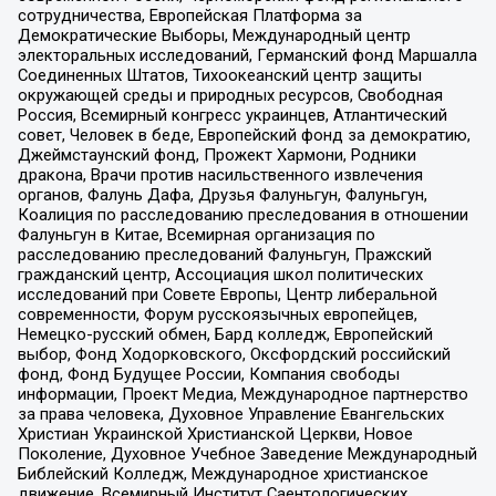
сотрудничества, Европейская Платформа за
Демократические Выборы, Международный центр
электоральных исследований, Германский фонд Маршалла
Соединенных Штатов, Тихоокеанский центр защиты
окружающей среды и природных ресурсов, Свободная
Россия, Всемирный конгресс украинцев, Атлантический
совет, Человек в беде, Европейский фонд за демократию,
Джеймстаунский фонд, Прожект Хармони, Родники
дракона, Врачи против насильственного извлечения
органов, Фалунь Дафа, Друзья Фалуньгун, Фалуньгун,
Коалиция по расследованию преследования в отношении
Фалуньгун в Китае, Всемирная организация по
расследованию преследований Фалуньгун, Пражский
гражданский центр, Ассоциация школ политических
исследований при Совете Европы, Центр либеральной
современности, Форум русскоязычных европейцев,
Немецко-русский обмен, Бард колледж, Европейский
выбор, Фонд Ходорковского, Оксфордский российский
фонд, Фонд Будущее России, Компания свободы
информации, Проект Медиа, Международное партнерство
за права человека, Духовное Управление Евангельских
Христиан Украинской Христианской Церкви, Новое
Поколение, Духовное Учебное Заведение Международный
Библейский Колледж, Международное христианское
движение, Всемирный Институт Саентологических