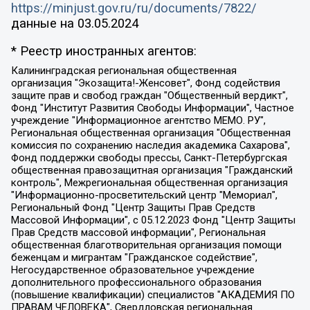
https://minjust.gov.ru/ru/documents/7822/
данные на
03.05.2024
* Реестр иностранных агентов:
Калининградская региональная общественная организация "Экозащита!-Женсовет", Фонд содействия защите прав и свобод граждан "Общественный вердикт", Фонд "Институт Развития Свободы Информации", Частное учреждение "Информационное агентство МЕМО. РУ", Региональная общественная организация "Общественная комиссия по сохранению наследия академика Сахарова", Фонд поддержки свободы прессы, Санкт-Петербургская общественная правозащитная организация "Гражданский контроль", Межрегиональная общественная организация "Информационно-просветительский центр "Мемориал", Региональный Фонд "Центр Защиты Прав Средств Массовой Информации", с 05.12.2023 Фонд "Центр Защиты Прав Средств массовой информации", Региональная общественная благотворительная организация помощи беженцам и мигрантам "Гражданское содействие", Негосударственное образовательное учреждение дополнительного профессионального образования (повышение квалификации) специалистов "АКАДЕМИЯ ПО ПРАВАМ ЧЕЛОВЕКА", Свердловская региональная общественная организация "Сутяжник", Автономная некоммерческая организация "Центр независимых социологических исследований", Союз общественных объединений "Российский исследовательский центр по правам человека", Региональное общественное учреждение научно-информационный центр "МЕМОРИАЛ", Некоммерческая организация "Фонд защиты гласности", Автономная некоммерческая организация "Институт прав человека", Городская общественная организация "Екатеринбургское общество "МЕМОРИАЛ", Городская общественная организация "Рязанское историко-просветительское и правозащитное общество "Мемориал" (Рязанский Мемориал), Челябинский региональный орган общественной самодеятельности – женское общественное объединение "Женщины Евразии", Челябинский региональный орган общественной самодеятельности "Уральская правозащитная группа", Фонд содействия защите здоровья и социальной справедливости имени Андрея Рылькова, Автономная Некоммерческая Организация "Аналитический Центр Юрия Левады", Автономная некоммерческая организация социальной поддержки населения "Проект Апрель", Региональная общественная организация помощи женщинам и детям, находящимся в кризисной ситуации "Информационно-методический центр "Анна", Фонд содействия развитию массовых коммуникаций и правовому просвещению "Так-так-Так", Фонд содействия устойчивому развитию "Серебряная тайга", Свердловский региональный общественный фонд социальных проектов "Новое время", "Idel.Реалии", Кавказ.Реалии, Крым.Реалии, Телеканал Настоящее Время, Татаро-башкирская служба Радио Свобода (Azatliq Radiosi), Радио Свободная Европа/Радио Свобода (PCE/PC), "Сибирь.Реалии", "Фактограф", Благотворительный фонд помощи осужденным и их семьям, Автономная некоммерческая организация "Институт глобализации и социальных движений", Фонд "В защиту прав заключенных", Частное учреждение "Центр поддержки и содействия развитию средств массовой информации", Пензенский региональный общественный благотворительный фонд "Гражданский союз", "Север.Реалии", Некоммерческая организация Фонд "Правовая инициатива", Общество с ограниченной ответственностью "Радио Свободная Европа/Радио Свобода", Чешское информационное агентство "MEDIUM-ORIENT", Красноярская региональная общественная организация "Мы против СПИДа", Камалягин Денис Николаевич, Маркелов Сергей Евгеньевич, Пономарев Лев Александрович, Савицкая Людмила Алексеевна, Автономная некоммерческая организация "Центр по работе с проблемой насилия "НАСИЛИЮ.НЕТ", Межрегиональный профессиональный союз работников здравоохранения "Альянс врачей", Юридическое лицо, зарегистрированное в Латвийской Республике, SIA "Medusa Project" (регистрационный номер 40103797863, дата регистрации 10.06.2014), Некоммерческая организация "Фонд по борьбе с коррупцией", Автономная некоммерческая организация "Институт права и публичной политики", Баданин Роман Сергеевич, Гликин Максим Александрович, Железнова Мария Михайловна, Лукьянова Юлия Сергеевна, Маетная Елизавета Витальевна, Маняхин Петр Борисович, Чуракова Ольга Владимировна, Ярош Юлия Петровна, Юридическое лицо "The Insider SIA", зарегистрированное в Риге, Латвийская Республика (дата регистрации 26.06.2015), являющееся администратором доменного имени интернет-издания "The Insider SIA", https://theins.ru, Постернак Алексей Евгеньевич, Рубин Михаил Аркадьевич, Анин Роман Александрович, Юридическое лицо Istories fonds, зарегистрированное в Латвийской Республике (регистрационный номер 50008295751, дата регистрации 24.02.2020), Великовский Дмитрий Александрович, Долинина Ирина Николаевна, Мароховская Алеся Алексеевна, Шлейнов Роман Юрьевич, Шмагун Олеся Валентиновна, Общество с ограниченной ответственностью "Альтаир 2021", Общество с ограниченной ответственностью "Вега 2021", Общество с ограниченной ответственностью "Главный редактор 2021", Общество с ограниченной ответственностью "Ромашки монолит", Важенков Артем Валерьевич, Ивановская областная общественная организация "Центр гендерных исследований", Гурман Юрий Альбертович, Медиапроект "ОВД-Инфо", Егоров Владимир Владимирович, Жилинский Владимир Александрович, Общество с ограниченной ответственностью "ЗП", Иванова София Юрьевна, Карезина Инна Павловна, Кильтау Екатерина Викторовна, Петров Алексей Викторович, Пискунов Сергей Евгеньевич, Смирнов Сергей Сергеевич, Тихонов Михаил Сергеевич, Общество с ограниченной ответственностью "ЖУРНАЛИСТ-ИНОСТРАННЫЙ АГЕНТ", Арапова Галина Юрьевна, Вольтская Татьяна Анатольевна, Американская компания "Mason G.E.S. Anonymous Foundation" (США), являющаяся владельцем интернет-издания https://mnews.world/, Компания "Stichting Bellingcat", зарегистрированная в Нидерландах (дата регистрации 11.07.2018), Захаров Андрей Вячеславович, Клепиковская Екатерина Дмитриевна, Общество с ограниченной ответственностью "МЕМО", Перл Роман Александрович, Симонов Евгений Алексеевич, Соловьева Елена Анатольевна, Сотников Даниил Владимирович, Сурначева Елизавета Дмитриевна, Автономная некоммерческая организация по защите прав человека и информированию населения "Якутия – Наше Мнение", Общество с ограниченной ответственностью "Москоу диджитал медиа", с 26.01.2023 Общество с ограниченной ответственностью "Чайка Белые сады", Ветошкина Валерия Валерьевна, Заговора Максим Александрович, Межрегиональное общественное движение "Российская ЛГБТ - сеть", Оленичев Максим Владимирович, Павлов Иван Юрьевич, Скворцова Елена Сергеевна, Общество с ограниченной ответственностью "Как бы инагент", Кочетков Игорь Викторович, Общество с ограниченной ответственностью "Честные выборы", Еланчик Олег Александрович, Общество с ограниченной ответственностью "Нобелевский призыв", Гималова Регина Эмилевна, Григорьев Андрей Валерьевич, Григорьева Алина Александровна, Ассоциация по содействию защите прав призывников, альтернативнослужащих и военнослужащих "Правозащитная группа "Гражданин.Армия.Право", Хисамова Регина Фаритовна, Автономная некоммерческая организация по реализации социально-правовых программ "Лилит", Дальневосточное общественное движение "Маяк", Санкт-Петербургская ЛГБТ-инициативная группа "Выход", Инициативная группа ЛГБТ+ "Реверс", Алексеев Андрей Викторович, Бекбулатова Таисия Львовна, Беляев Иван Михайлович, Владыкина Елена Сергеевна, Гельман Марат Александрович, Никульшина Вероника Юрьевна, Толоконникова Надежда Андреевна, Шендерович Виктор Анатольевич, Общество с ограниченной ответственностью "Данное сообщение", Общество с ограниченной ответственностью Издательский дом "Новая глава", Айнбиндер Александра Александровна, Московский комьюнити-центр для ЛГБТ+инициатив, Благотворительный фонд развития филантропии, Deutsche Welle (Германия, Kurt-Schumacher-Strasse 3, 53113 Bonn), Борзунова Мария Михайловна, Воробьев Виктор Викторович, Голубева Анна Львовна, Константинова Алла Михайловна, Малкова Ирина Владимировна, Мурадов Мурад Абдулгалимович, Осетинская Елизавета Николаевна, Понасенков Евгений Николаевич, Ганапольский Матвей Юрьевич, Киселев Евгений Алексеевич, Борухович Ирина Григорьевна, Дремин Иван Тимофеевич, Дубровский Дмитрий Викторович, Красноярская региональная общественная организация поддержки и развития альтернативных образовательных технологий и межкультурных коммуникаций "ИНТЕРРА", Маяковская Екатерина Алексеевна, Фейгин Марк Захарович, Филимонов Андрей Викторович, Дзугкоева Регина Николаевна, Доброхотов Роман Александрович, Дудь Юрий Александрович, Елкин Сергей Владимирович, Кругликов Кирилл Игоревич, Сабунаева Мария Леонидовна, Семенов Алексей Владимирович, Шаинян Карен Багратович, Шульман Екатерина Михайловна, Асафьев Артур Валерьевич, Вахштайн Виктор Семенович, Венедиктов Алексей Алексеевич, Лушникова Екатерина Евгеньевна, Волков Леонид Михайлович, Невзоров Александр Глебович, Пархоменко Сергей Борисович, Сироткин Ярослав Николаевич, Кара-Мурза Владимир Владимирович, Баранова Наталья Владимировна, Гозман Леонид Яковлевич, Кагарлицкий Борис Юльевич, Климарев Михаил Валерьевич, Милов Владимир Станиславович, Автономная некоммерческая организация Краснодарский центр современного искусства "Типография", Моргенштерн Алишер Тагирович, Соболь Любовь Эдуардовна, Общество с ограниченной ответственностью "ЛИЗА НОРМ", Каспаров Гарри Кимович, Ходорковский Михаил Борисович, Общество с ограниченной ответственностью "Апрельские тезисы", Данилович Ирина Брониславовна, Кашин Олег Владимирович, Петров Николай Владимирович, Пивоваров Алексей Владимирович, Соколов Михаил Владимирович, Цветкова Юлия Владимировна, Чичваркин Евгений Александрович, Комитет против пыток/Команда против пыток, Общество с ограниченной ответственностью "Первый научный", Общество с ограниченной ответственностью "Вертолет и ко", Белоцерковская Вероника Борисовна, Кац Максим Евгеньевич, Лазарева Татьяна Юрьевна, Шаведдинов Руслан Табризович, Яшин Илья Валерьевич, Общество с ограниченной ответственностью "Иноагент ААВ", Алешковский Дмитрий Петрович, Альбац Евгения Марковна, Быков Дмитрий Львович, Галямина Юлия Евгеньевна, Лойко Сергей Леонидович, Мартынов Кирилл Константинович, Медведев Сергей Александрович, Крашенинников Федор Геннадиевич, Гордеева Катерина Вл