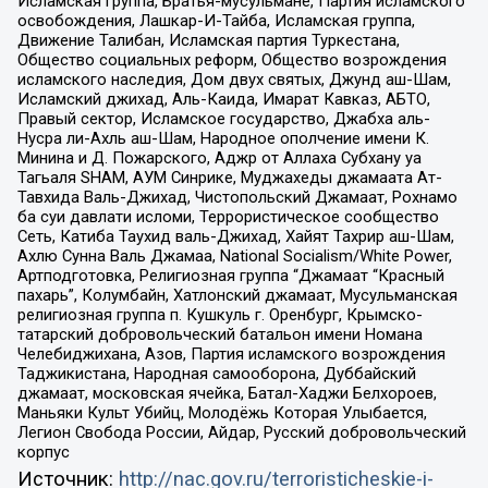
Исламская группа, Братья-мусульмане, Партия исламского
освобождения, Лашкар-И-Тайба, Исламская группа,
Движение Талибан, Исламская партия Туркестана,
Общество социальных реформ, Общество возрождения
исламского наследия, Дом двух святых, Джунд аш-Шам,
Исламский джихад, Аль-Каида, Имарат Кавказ, АБТО,
Правый сектор, Исламское государство, Джабха аль-
Нусра ли-Ахль аш-Шам, Народное ополчение имени К.
Минина и Д. Пожарского, Аджр от Аллаха Субхану уа
Тагьаля SHAM, АУМ Синрике, Муджахеды джамаата Ат-
Тавхида Валь-Джихад, Чистопольский Джамаат, Рохнамо
ба суи давлати исломи, Террористическое сообщество
Сеть, Катиба Таухид валь-Джихад, Хайят Тахрир аш-Шам,
Ахлю Сунна Валь Джамаа, National Socialism/White Power,
Артподготовка, Религиозная группа “Джамаат “Красный
пахарь”, Колумбайн, Хатлонский джамаат, Мусульманская
религиозная группа п. Кушкуль г. Оренбург, Крымско-
татарский добровольческий батальон имени Номана
Челебиджихана, Азов, Партия исламского возрождения
Таджикистана, Народная самооборона, Дуббайский
джамаат, московская ячейка, Батал-Хаджи Белхороев,
Маньяки Культ Убийц, Молодёжь Которая Улыбается,
Легион Свобода России, Айдар, Русский добровольческий
корпус
Источник:
http://nac.gov.ru/terroristicheskie-i-