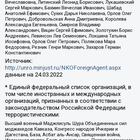
Вячеславовна, Литинский Леонид Борисович, Лукашевский
Сергей Маркович, Бахмин Вячеслав Иванович, Шабад
Анатолий Ефимович, Сухих Дарья Николаевна, Орлов Олег
Петрович, Добровольская Анна Дмитриевна, Королева
Александра Евгеньевна, Смирнов Владимир
Александрович, Вицин Сергей Ефимович, Золотухин Борис
Андреевич, Левинсон Лев Семенович, Локшина Татьяна
Иосифовна, Орлов Олег Петрович, Полякова Мара
Федоровна, Резник Генри Маркович, Захаров Герман
Константинович
Источник:
http://unro.minjust.ru/NKOForeignAgent.aspx
данные на
24.03.2022
* Единый федеральный список организаций, в
том числе иностранных и международных
организаций, признанных в соответствии с
законодательством Российской Федерации
террористическими:
Высший военный Маджлисуль Шура Объединенных сил
моджахедов Кавказа, Конгресс народов Ичкерии и
Дагестана, База, Асбат аль-Ансар, Священная война,