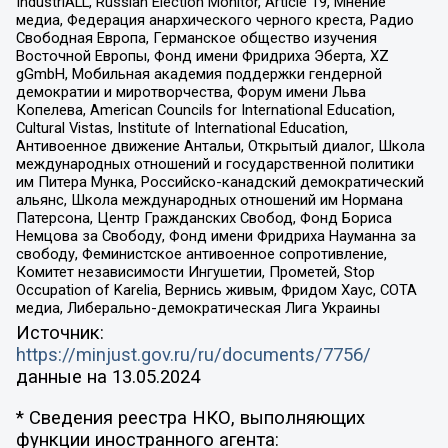
IndustriALL, Russian Election Monitor, Article 19, Мнение
медиа, Федерация анархического черного креста, Радио
Свободная Европа, Германское общество изучения
Восточной Европы, Фонд имени Фридриха Эберта, XZ
gGmbH, Мобильная академия поддержки гендерной
демократии и миротворчества, Форум имени Льва
Копелева, American Councils for International Education,
Cultural Vistas, Institute of International Education,
Антивоенное движение Антальи, Открытый диалог, Школа
международных отношений и государственной политики
им Питера Мунка, Российско-канадский демократический
альянс, Школа международных отношений им Нормана
Патерсона, Центр Гражданских Свобод, Фонд Бориса
Немцова за Свободу, Фонд имени Фридриха Науманна за
свободу, Феминистское антивоенное сопротивление,
Комитет независимости Ингушетии, Прометей, Stop
Occupation of Karelia, Вернись живым, Фридом Хаус, СОТА
медиа, Либерально-демократическая Лига Украины
Источник:
https://minjust.gov.ru/ru/documents/7756/
данные на
13.05.2024
* Сведения реестра НКО, выполняющих
функции иностранного агента: