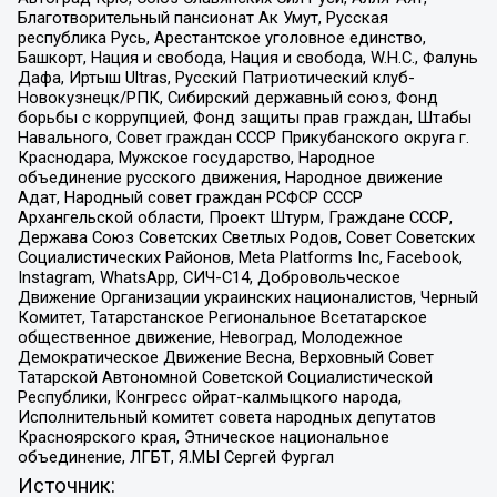
Благотворительный пансионат Ак Умут, Русская
республика Русь, Арестантское уголовное единство,
Башкорт, Нация и свобода, Нация и свобода, W.H.С., Фалунь
Дафа, Иртыш Ultras, Русский Патриотический клуб-
Новокузнецк/РПК, Сибирский державный союз, Фонд
борьбы с коррупцией, Фонд защиты прав граждан, Штабы
Навального, Совет граждан СССР Прикубанского округа г.
Краснодара, Мужское государство, Народное
объединение русского движения, Народное движение
Адат, Народный совет граждан РСФСР СССР
Архангельской области, Проект Штурм, Граждане СССР,
Держава Союз Советских Светлых Родов, Совет Советских
Социалистических Районов, Meta Platforms Inc, Facebook,
Instagram, WhatsApp, СИЧ-С14, Добровольческое
Движение Организации украинских националистов, Черный
Комитет, Татарстанское Региональное Всетатарское
общественное движение, Невоград, Молодежное
Демократическое Движение Весна, Верховный Совет
Татарской Автономной Советской Социалистической
Республики, Конгресс ойрат-калмыцкого народа,
Исполнительный комитет совета народных депутатов
Красноярского края, Этническое национальное
объединение, ЛГБТ, Я.МЫ Сергей Фургал
Источник: