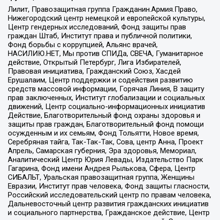
Лилит, Правозащитная группа Гражданин.Армия.Право,
Нижегородский центр немецкой и европейской культуры,
Центр гендерных исследований, Фонд защиты прав
граждан Штаб, Институт права и публичной политики,
Фонд борьбы с коррупцией, Альянс врачей,
НАСИЛИЮ.НЕТ, Мы против СПИДа, СВЕЧА, Гуманитарное
действие, Открытый Петербург, Лига Избирателей,
Правовая инициатива, Гражданский Союз, Хасдей
Ерушалаим, Центр поддержки и содействия развитию
средств массовой информации, Горячая Линия, В защиту
прав заключенных, Институт глобализации и социальных
движений, Центр социально-информационных инициатив
Действие, Благотворительный фонд охраны здоровья и
защиты прав граждан, Благотворительный фонд помощи
осужденным и их семьям, Фонд Тольятти, Новое время,
Серебряная тайга, Так-Так-Так, Сова, центр Анна, Проект
Апрель, Самарская губерния, Эра здоровья, Мемориал,
Аналитический Центр Юрия Левады, Издательство Парк
Гагарина, Фонд имени Андрея Рылькова, Сфера, Центр
СИБАЛЬТ, Уральская правозащитная группа, Женщины
Евразии, Институт прав человека, Фонд защиты гласности,
Российский исследовательский центр по правам человека,
Дальневосточный центр развития гражданских инициатив
и социального партнерства, Гражданское действие, Центр