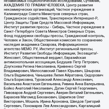
независимых социологических исследований, Сутяжник,
АКАДЕМИЯ ПО ПРАВАМ ЧЕЛОВЕКА, Центр развития
некоммерческих организаций, Частное учреждение в
Калининграде Совета Министров северных стран,
Гражданское содействие, Трансперенси Интернешнл-Р,
Центр Защиты Прав Средств Массовой Информации,
Институт развития прессы - Сибирь, Частное учреждение в
Санкт-Петербурге Совета Министров Северных Стран,
Фонд поддержки свободы прессы, Гражданский контроль,
Человек и Закон, Общественная комиссия по сохранению
наследия академика Сахарова, Информационное
агентство МЕМО. РУ, Институт региональной прессы,
Институт Развития Свободы Информации, Экозащита!-
Женсовет, Общественный вердикт, Евразийская
антимонопольная ассоциация, Бедушев Петр Петрович,
Дзугкоева Регина Николаевна, Кривенко Сергей
Владимирович, Милославский Павел Юрьевич, Шнырова
Ольга Вадимовна, Чанышева Лилия Айратовна, Сидорович
Ольга Борисовна, Туровский Александр Алексеевич,
Васильева Анастасия Евгеньевна, Ривина Анна Валерьевна,
Бойко Анатолий Николаевич, Дугин Сергей Георгиевич,
Пивоваров Андрей Сергеевич, Аверин Виталий Евгеньевич,
Барахоев Магомед Бекханович, Шарипков Олег
Викторович, Мошель Ирина Ароновна, Шведов Григорий
Сергеевич, Пономарев Лев Александрович, Каргалицкий