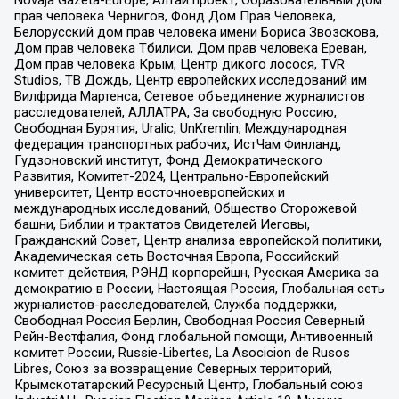
прав человека Чернигов, Фонд Дом Прав Человека,
Белорусский дом прав человека имени Бориса Звозскова,
Дом прав человека Тбилиси, Дом прав человека Ереван,
Дом прав человека Крым, Центр дикого лосося, TVR
Studios, ТВ Дождь, Центр европейских исследований им
Вилфрида Мартенса, Сетевое объединение журналистов
расследователей, АЛЛАТРА, За свободную Россию,
Свободная Бурятия, Uralic, UnKremlin, Международная
федерация транспортных рабочих, ИстЧам Финланд,
Гудзоновский институт, Фонд Демократического
Развития, Комитет-2024, Центрально-Европейский
университет, Центр восточноевропейских и
международных исследований, Общество Сторожевой
башни, Библии и трактатов Свидетелей Иеговы,
Гражданский Совет, Центр анализа европейской политики,
Академическая сеть Восточная Европа, Российский
комитет действия, РЭНД корпорейшн, Русская Америка за
демократию в России, Настоящая Россия, Глобальная сеть
журналистов-расследователей, Служба поддержки,
Свободная Россия Берлин, Свободная Россия Северный
Рейн-Вестфалия, Фонд глобальной помощи, Антивоенный
комитет России, Russie-Libertes, La Asocicion de Rusos
Libres, Союз за возвращение Северных территорий,
Крымскотатарский Ресурсный Центр, Глобальный союз