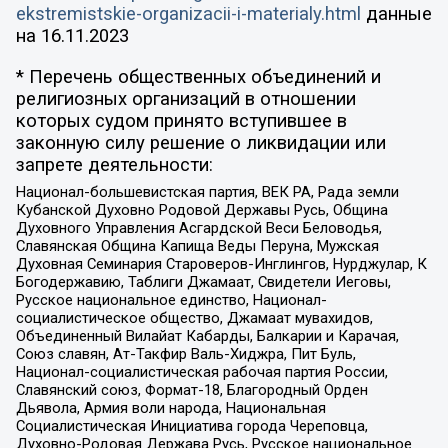
ekstremistskie-organizacii-i-materialy.html
данные
на
16.11.2023
* Перечень общественных объединений и
религиозных организаций в отношении
которых судом принято вступившее в
законную силу решение о ликвидации или
запрете деятельности:
Национал-большевистская партия, ВЕК РА, Рада земли
Кубанской Духовно Родовой Державы Русь, Община
Духовного Управления Асгардской Веси Беловодья,
Славянская Община Капища Веды Перуна, Мужская
Духовная Семинария Староверов-Инглингов, Нурджулар, К
Богодержавию, Таблиги Джамаат, Свидетели Иеговы,
Русское национальное единство, Национал-
социалистическое общество, Джамаат мувахидов,
Объединенный Вилайат Кабарды, Балкарии и Карачая,
Союз славян, Ат-Такфир Валь-Хиджра, Пит Буль,
Национал-социалистическая рабочая партия России,
Славянский союз, Формат-18, Благородный Орден
Дьявола, Армия воли народа, Национальная
Социалистическая Инициатива города Череповца,
Духовно-Родовая Держава Русь, Русское национальное