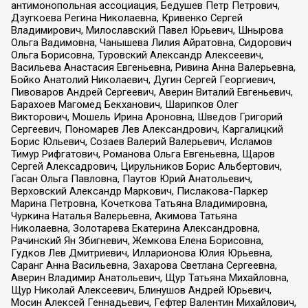
антимонопольная ассоциация, Бедушев Петр Петрович,
Дзугкоева Регина Николаевна, Кривенко Сергей
Владимирович, Милославский Павел Юрьевич, Шнырова
Ольга Вадимовна, Чанышева Лилия Айратовна, Сидорович
Ольга Борисовна, Туровский Александр Алексеевич,
Васильева Анастасия Евгеньевна, Ривина Анна Валерьевна,
Бойко Анатолий Николаевич, Дугин Сергей Георгиевич,
Пивоваров Андрей Сергеевич, Аверин Виталий Евгеньевич,
Барахоев Магомед Бекханович, Шарипков Олег
Викторович, Мошель Ирина Ароновна, Шведов Григорий
Сергеевич, Пономарев Лев Александрович, Каргалицкий
Борис Юльевич, Созаев Валерий Валерьевич, Исламов
Тимур Рифгатович, Романова Ольга Евгеньевна, Щаров
Сергей Алексадрович, Цирульников Борис Альбертович,
Гасан Ольга Павловна, Паутов Юрий Анатольевич,
Верховский Александр Маркович, Пислакова-Паркер
Марина Петровна, Кочеткова Татьяна Владимировна,
Чуркина Наталья Валерьевна, Акимова Татьяна
Николаевна, Золотарева Екатерина Александровна,
Рачинский Ян Збигневич, Жемкова Елена Борисовна,
Гудков Лев Дмитриевич, Илларионова Юлия Юрьевна,
Саранг Анна Васильевна, Захарова Светлана Сергеевна,
Аверин Владимир Анатольевич, Щур Татьяна Михайловна,
Щур Николай Алексеевич, Блинушов Андрей Юрьевич,
Мосин Алексей Геннадьевич, Гефтер Валентин Михайлович,