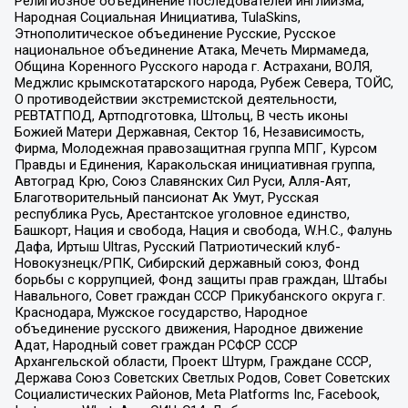
Религиозное объединение последователей инглиизма,
Народная Социальная Инициатива, TulaSkins,
Этнополитическое объединение Русские, Русское
национальное объединение Атака, Мечеть Мирмамеда,
Община Коренного Русского народа г. Астрахани, ВОЛЯ,
Меджлис крымскотатарского народа, Рубеж Севера, ТОЙС,
О противодействии экстремистской деятельности,
РЕВТАТПОД, Артподготовка, Штольц, В честь иконы
Божией Матери Державная, Сектор 16, Независимость,
Фирма, Молодежная правозащитная группа МПГ, Курсом
Правды и Единения, Каракольская инициативная группа,
Автоград Крю, Союз Славянских Сил Руси, Алля-Аят,
Благотворительный пансионат Ак Умут, Русская
республика Русь, Арестантское уголовное единство,
Башкорт, Нация и свобода, Нация и свобода, W.H.С., Фалунь
Дафа, Иртыш Ultras, Русский Патриотический клуб-
Новокузнецк/РПК, Сибирский державный союз, Фонд
борьбы с коррупцией, Фонд защиты прав граждан, Штабы
Навального, Совет граждан СССР Прикубанского округа г.
Краснодара, Мужское государство, Народное
объединение русского движения, Народное движение
Адат, Народный совет граждан РСФСР СССР
Архангельской области, Проект Штурм, Граждане СССР,
Держава Союз Советских Светлых Родов, Совет Советских
Социалистических Районов, Meta Platforms Inc, Facebook,