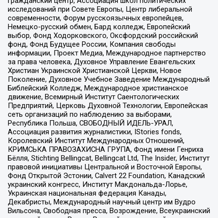
гражданский центр, Ассоциация школ политических
исследований при Совете Европы, Центр либеральной
современности, Форум русскоязычных европейцев,
Немецко-русский обмен, Бард колледж, Европейский
выбор, Фонд Ходорковского, Оксфордский российский
фонд, Фонд Будущее России, Компания свободы
информации, Проект Медиа, Международное партнерство
за права человека, Духовное Управление Евангельских
Христиан Украинской Христианской Церкви, Новое
Поколение, Духовное Учебное Заведение Международный
Библейский Колледж, Международное христианское
движение, Всемирный Институт Саентологических
Предприятий, Церковь Духовной Технологии, Европейская
сеть организаций по наблюдению за выборами,
Республика Польша, СВОБОДНЫЙ ИДЕЛЬ-УРАЛ,
Ассоциация развития журналистики, IStories fonds,
Королевский Институт Международных Отношений,
КРИМСЬКА ПРАВОЗАХИСНА ГРУПА, Фонд имени Генриха
Бёлля, Stichting Bellingcat, Bellingcat Ltd, The Insider, Институт
правовой инициативы Центральной и Восточной Европы,
Фонд Открытой Эстонии, Calvert 22 Foundation, Канадский
украинский конгресс, Институт Макдональда-Лорье,
Украинская национальная федерация Канады,
Декабристы, Международный научный центр им Вудро
Вильсона, Свободная пресса, Возрождение, Всеукраинский