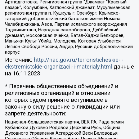
Артподготовка, Религиозная группа “Джамаат “Красный
пахарь”, Колумбайн, Хатлонский джамаат, Мусульманская
религиозная группа п. Кушкуль г. Оренбург, Крымско-
татарский добровольческий батальон имени Номана
Челебиджихана, Азов, Партия исламского возрождения
Таджикистана, Народная самооборона, Дуббайский
джамаат, московская ячейка, Батал-Хаджи Белхороев,
Маньяки Культ Убийц, Молодёжь Которая Улыбается,
Легион Свобода России, Айдар, Русский добровольческий
корпус
Источник:
http://nac.gov.ru/terroristicheskie-i-
ekstremistskie-organizacii-i-materialy.html
данные
на
16.11.2023
* Перечень общественных объединений и
религиозных организаций в отношении
которых судом принято вступившее в
законную силу решение о ликвидации или
запрете деятельности:
Национал-большевистская партия, ВЕК РА, Рада земли
Кубанской Духовно Родовой Державы Русь, Община
Духовного Управления Асгардской Веси Беловодья,
Славянская Община Капища Веды Перуна, Мужская