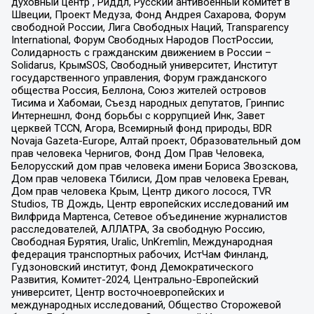
духовный центр , Риддл, Русский антивоенный комитет в
Швеции, Проект Медуза, Фонд Андрея Сахарова, Форум
свободной России, Лига Свободных Наций, Transparеncy
International, Форум Свободных Народов ПостРоссии,
Солидарность с гражданским движением в России –
Solidarus, КрымSOS, Свободный университет, Институт
государственного управления, Форум гражданского
общества Россия, Беллона, Союз жителей островов
Тисима и Хабомаи, Съезд народных депутатов, Гринпис
Интернешнл, Фонд борьбы с коррупцией Инк, Завет
церквей TCCN, Агора, Всемирный фонд природы, BDR
Novaja Gazeta-Europe, Алтай проект, Образовательный дом
прав человека Чернигов, Фонд Дом Прав Человека,
Белорусский дом прав человека имени Бориса Звозскова,
Дом прав человека Тбилиси, Дом прав человека Ереван,
Дом прав человека Крым, Центр дикого лосося, TVR
Studios, ТВ Дождь, Центр европейских исследований им
Вилфрида Мартенса, Сетевое объединение журналистов
расследователей, АЛЛАТРА, За свободную Россию,
Свободная Бурятия, Uralic, UnKremlin, Международная
федерация транспортных рабочих, ИстЧам Финланд,
Гудзоновский институт, Фонд Демократического
Развития, Комитет-2024, Центрально-Европейский
университет, Центр восточноевропейских и
международных исследований, Общество Сторожевой