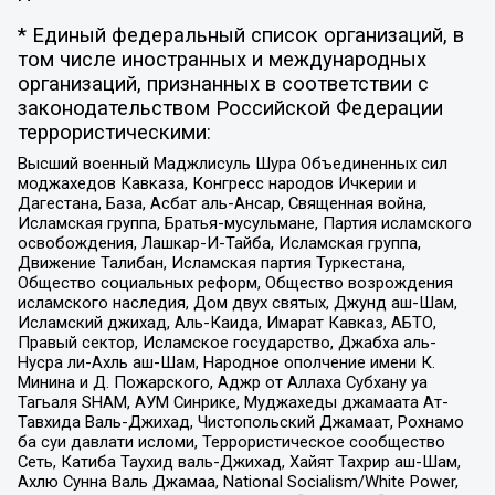
* Единый федеральный список организаций, в
том числе иностранных и международных
организаций, признанных в соответствии с
законодательством Российской Федерации
террористическими:
Высший военный Маджлисуль Шура Объединенных сил
моджахедов Кавказа, Конгресс народов Ичкерии и
Дагестана, База, Асбат аль-Ансар, Священная война,
Исламская группа, Братья-мусульмане, Партия исламского
освобождения, Лашкар-И-Тайба, Исламская группа,
Движение Талибан, Исламская партия Туркестана,
Общество социальных реформ, Общество возрождения
исламского наследия, Дом двух святых, Джунд аш-Шам,
Исламский джихад, Аль-Каида, Имарат Кавказ, АБТО,
Правый сектор, Исламское государство, Джабха аль-
Нусра ли-Ахль аш-Шам, Народное ополчение имени К.
Минина и Д. Пожарского, Аджр от Аллаха Субхану уа
Тагьаля SHAM, АУМ Синрике, Муджахеды джамаата Ат-
Тавхида Валь-Джихад, Чистопольский Джамаат, Рохнамо
ба суи давлати исломи, Террористическое сообщество
Сеть, Катиба Таухид валь-Джихад, Хайят Тахрир аш-Шам,
Ахлю Сунна Валь Джамаа, National Socialism/White Power,