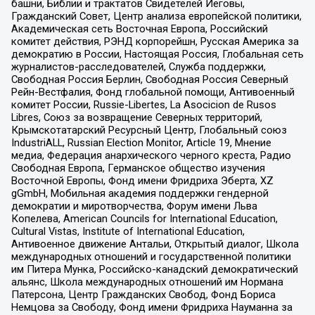
башни, Библии и трактатов Свидетелей Иеговы,
Гражданский Совет, Центр анализа европейской политики,
Академическая сеть Восточная Европа, Российский
комитет действия, РЭНД корпорейшн, Русская Америка за
демократию в России, Настоящая Россия, Глобальная сеть
журналистов-расследователей, Служба поддержки,
Свободная Россия Берлин, Свободная Россия Северный
Рейн-Вестфалия, Фонд глобальной помощи, Антивоенный
комитет России, Russie-Libertes, La Asocicion de Rusos
Libres, Союз за возвращение Северных территорий,
Крымскотатарский Ресурсный Центр, Глобальный союз
IndustriALL, Russian Election Monitor, Article 19, Мнение
медиа, Федерация анархического черного креста, Радио
Свободная Европа, Германское общество изучения
Восточной Европы, Фонд имени Фридриха Эберта, XZ
gGmbH, Мобильная академия поддержки гендерной
демократии и миротворчества, Форум имени Льва
Копелева, American Councils for International Education,
Cultural Vistas, Institute of International Education,
Антивоенное движение Антальи, Открытый диалог, Школа
международных отношений и государственной политики
им Питера Мунка, Российско-канадский демократический
альянс, Школа международных отношений им Нормана
Патерсона, Центр Гражданских Свобод, Фонд Бориса
Немцова за Свободу, Фонд имени Фридриха Науманна за