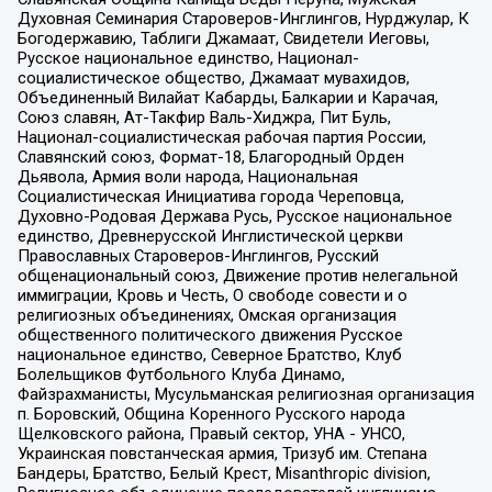
Духовная Семинария Староверов-Инглингов, Нурджулар, К
Богодержавию, Таблиги Джамаат, Свидетели Иеговы,
Русское национальное единство, Национал-
социалистическое общество, Джамаат мувахидов,
Объединенный Вилайат Кабарды, Балкарии и Карачая,
Союз славян, Ат-Такфир Валь-Хиджра, Пит Буль,
Национал-социалистическая рабочая партия России,
Славянский союз, Формат-18, Благородный Орден
Дьявола, Армия воли народа, Национальная
Социалистическая Инициатива города Череповца,
Духовно-Родовая Держава Русь, Русское национальное
единство, Древнерусской Инглистической церкви
Православных Староверов-Инглингов, Русский
общенациональный союз, Движение против нелегальной
иммиграции, Кровь и Честь, О свободе совести и о
религиозных объединениях, Омская организация
общественного политического движения Русское
национальное единство, Северное Братство, Клуб
Болельщиков Футбольного Клуба Динамо,
Файзрахманисты, Мусульманская религиозная организация
п. Боровский, Община Коренного Русского народа
Щелковского района, Правый сектор, УНА - УНСО,
Украинская повстанческая армия, Тризуб им. Степана
Бандеры, Братство, Белый Крест, Misanthropic division,