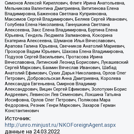
Симонов Алексей Кириллович, Флиге Ирина Анатольевна,
Мельникова Валентина Дмитриевна, Вититинова Елена
Владимировна, Баженова Светлана Куприяновна,
Максимов Сергей Владимирович, Беляев Сергей Иванович,
Голубева Елена Николаевна, Ганнушкина Светлана
Алексеевна, Закс Елена Владимировна, Буртина Елена
Юрьевна, Гендель Людмила Залмановна, Кокорина
Екатерина Алексеевна, Шуманов Илья Вячеславович,
Арапова Галина Юрьевна, Свечников Анатолий Мариевич,
Прохоров Вадим Юрьевич, Шахова Елена Владимировна,
Подузов Сергей Васильевич, Протасова Ирина
Вячеславовна, Литинский Леонид Борисович, Лукашевский
Сергей Маркович, Бахмин Вячеслав Иванович, Шабад
Анатолий Ефимович, Сухих Дарья Николаевна, Орлов Олег
Петрович, Добровольская Анна Дмитриевна, Королева
Александра Евгеньевна, Смирнов Владимир
Александрович, Вицин Сергей Ефимович, Золотухин Борис
Андреевич, Левинсон Лев Семенович, Локшина Татьяна
Иосифовна, Орлов Олег Петрович, Полякова Мара
Федоровна, Резник Генри Маркович, Захаров Герман
Константинович
Источник:
http://unro.minjust.ru/NKOForeignAgent.aspx
данные на
24.03.2022