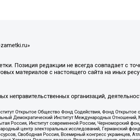
zametki.ru»
ки. Позиция редакции не всегда совпадает с точк
овых материалов с настоящего сайта на иных ресу
ых неправительственных организаций, деятельнос
ститут Открытое Общество Фонд Содействия, Фонд Открытое 
альный Демократический Институт Международных Отношений,
тая Россия, Институт современной России, Черноморский фонд
родный центр электоральных исследований, Германский фонд
рсов, Свободная Россия, Всемирный конгресс украинцев, Атла
ект Хармони, Родники дракона, Врачи против насильственного