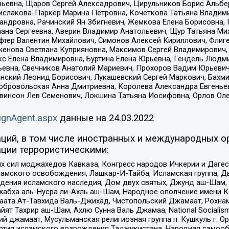
ньевна, Щаров Сергей Алексадрович, Цирульников Борис Альбер
ислакова-Паркер Марина Петровна, Кочеткова Татьяна Владими
сандровна, Рачинский Ян Збигневич, Жемкова Елена Борисовна,
лана Сергеевна, Аверин Владимир Анатольевич, Щур Татьяна М
фтер Валентин Михайлович, Симонов Алексей Кириллович, Флиг
женова Светлана Куприяновна, Максимов Сергей Владимирович, 
кс Елена Владимировна, Буртина Елена Юрьевна, Гендель Людм
евна, Свечников Анатолий Мариевич, Прохоров Вадим Юрьевич
инский Леонид Борисович, Лукашевский Сергей Маркович, Бахм
Добровольская Анна Дмитриевна, Королева Александра Евгенье
евинсон Лев Семенович, Локшина Татьяна Иосифовна, Орлов Ол
ignAgent.aspx
данные на
24.03.2022
ций, в том числе иностранных и международных ор
ции террористическими:
ил моджахедов Кавказа, Конгресс народов Ичкерии и Дагеста
ламского освобождения, Лашкар-И-Тайба, Исламская группа, Дв
ения исламского наследия, Дом двух святых, Джунд аш-Шам, 
жабха аль-Нусра ли-Ахль аш-Шам, Народное ополчение имени К.
ата Ат-Тавхида Валь-Джихад, Чистопольский Джамаат, Рохнам
ят Тахрир аш-Шам, Ахлю Сунна Валь Джамаа, National Socialism
ий джамаат, Мусульманская религиозная группа п. Кушкуль г. 
ртия исламского возрождения Таджикистана, Народная самооб