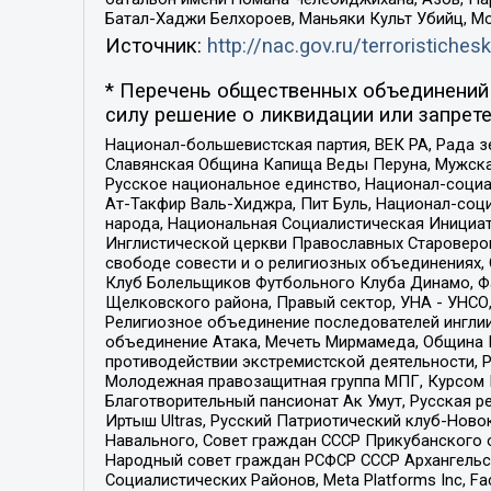
Батал-Хаджи Белхороев, Маньяки Культ Убийц, М
Источник:
http://nac.gov.ru/terroristichesk
* Перечень общественных объединений 
силу решение о ликвидации или запрете
Национал-большевистская партия, ВЕК РА, Рада 
Славянская Община Капища Веды Перуна, Мужская
Русское национальное единство, Национал-социа
Ат-Такфир Валь-Хиджра, Пит Буль, Национал-соц
народа, Национальная Социалистическая Инициат
Инглистической церкви Православных Староверов
свободе совести и о религиозных объединениях,
Клуб Болельщиков Футбольного Клуба Динамо, Фа
Щелковского района, Правый сектор, УНА - УНСО, У
Религиозное объединение последователей инглии
объединение Атака, Мечеть Мирмамеда, Община К
противодействии экстремистской деятельности, 
Молодежная правозащитная группа МПГ, Курсом П
Благотворительный пансионат Ак Умут, Русская ре
Иртыш Ultras, Русский Патриотический клуб-Нов
Навального, Совет граждан СССР Прикубанского 
Народный совет граждан РСФСР СССР Архангельск
Социалистических Районов, Meta Platforms Inc, 