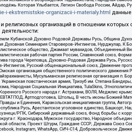
олодёжь Которая Улыбается, Легион Свобода России, Айдар, Р
ie-i-ekstremistskie-organizacii-i-materialy.html
данные
и религиозных организаций в отношении которых 
 деятельности:
земли Кубанской Духовно Родовой Державы Русь, Община Духо
 Духовная Семинария Староверов-Инглингов, Нурджулар, К Бо
листическое общество, Джамаат мувахидов, Объединенный Вил
иалистическая рабочая партия России, Славянский союз, Форма
ива города Череповца, Духовно-Родовая Держава Русь, Русск
-Инглингов, Русский общенациональный союз, Движение против
 Омская организация общественного политического движения Р
йзрахманисты, Мусульманская религиозная организация п. Бо
краинская повстанческая армия, Тризуб им. Степана Бандеры, Бр
зма, Народная Социальная Инициатива, TulaSkins, Этнополитич
оренного Русского народа г. Астрахани, ВОЛЯ, Меджлис крымс
РЕВТАТПОД, Артподготовка, Штольц, В честь иконы Божией Мате
равды и Единения, Каракольская инициативная группа, Автогра
спублика Русь, Арестантское уголовное единство, Башкорт, Наци
окузнецк/РПК, Сибирский державный союз, Фонд борьбы с кор
округа г. Краснодара, Мужское государство, Народное объедин
ой области, Проект Штурм, Граждане СССР, Держава Союз Сов
Facebook, Instagram, WhatsApp, СИЧ-С14, Добровольческое Движ