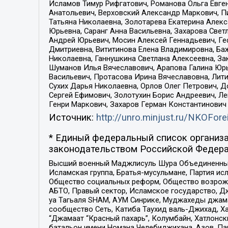
Исламов Тимур Рифгатович, Романова Ольга Евге
Анатольевич, Верховский Александр Маркович, П
Татьяна Николаевна, Золотарева Екатерина Алек
Юрьевна, Саранг Анна Васильевна, Захарова Свет
Андрей Юрьевич, Мосин Алексей Геннадьевич, Ге
Дмитриевна, Вититинова Елена Владимировна, Ба
Николаевна, Ганнушкина Светлана Алексеевна, За
Шуманов Илья Вячеславович, Арапова Галина Юрь
Васильевич, Протасова Ирина Вячеславовна, Лит
Сухих Дарья Николаевна, Орлов Олег Петрович, 
Сергей Ефимович, Золотухин Борис Андреевич, Л
Генри Маркович, Захаров Герман Константинович
Источник:
http://unro.minjust.ru/NKOFore
* Единый федеральный список организа
законодательством Российской Федера
Высший военный Маджлисуль Шура Объединенных с
Исламская группа, Братья-мусульмане, Партия ис
Общество социальных реформ, Общество возрожд
АБТО, Правый сектор, Исламское государство, Д
уа Тагьаля SHAM, АУМ Синрике, Муджахеды джама
сообщество Сеть, Катиба Таухид валь-Джихад, Хай
“Джамаат “Красный пахарь”, Колумбайн, Хатлонск
батальон имени Номана Челебиджихана, Азов, Па