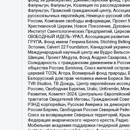
Фалуньгун, Фалуньгун, Коалиция по расследован
Фалуньгун, Пражский гражданский центр, Ассоци
русскоязычных европейцев, Немецко-русский об
России, Компания свободы информации, Проект М
Христианской Церкви, Новое Поколение, Духовн
Институт Саентологических Предприятий, Церков
СВОБОДНЫЙ ИДЕЛЬ-УРАЛ, Ассоциация развития ж
ГРУПА, Фонд имени Генриха Бёлля, Stichting Bellin
Эстонии, Calvert 22 Foundation, Канадский укра
Международный научный центр им Вудро Вильсона
Швеции, Проект Медуза, Фонд Андрея Сахарова, Ф
Солидарность с гражданским движением в России 
общества Россия, Беллона, Союз жителей острово
церквей TCCN, Агора, Всемирный фонд природы, B
Белорусский дом прав человека имени Бориса Зво
TVR Studios, ТВ Дождь, Центр европейских иссл
Россию, Свободная Бурятия, Uralic, UnKremlin, 
Развития, Комитет-2024, Центрально-Европейски
трактатов Свидетелей Иеговы, Гражданский Совет
РЭНД корпорейшн, Русская Америка за демократи
Россия Берлин, Свободная Россия Северный Рейн-В
Союз за возвращение Северных территорий, Крымско
Федерация анархического черного креста, Радио
Мобильная академия поддержки гендерной демократи