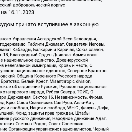
усский добровольческий корпус
 на
16.11.2023
судом принято вступившее в законную
вного Управления Асгардской Веси Беловодья,
годержавию, Таблиги Джамаат, Свидетели Иеговы,
айат Кабарды, Балкарии и Карачая, Союз славян,
т-18, Благородный Орден Дьявола, Армия воли
ое национальное единство, Древнерусской
 нелегальной иммиграции, Кровь и Честь, О
усское национальное единство, Северное Братство,
ровский, Община Коренного Русского народа
атство, Белый Крест, Misanthropic division,
еское объединение Русские, Русское национальное
котатарского народа, Рубеж Севера, ТОЙС, О
ри Державная, Сектор 16, Независимость, Фирма,
д Крю, Союз Славянских Сил Руси, Алля-Аят,
я и свобода, Нация и свобода, W.H.С., Фалунь Дафа,
рупцией, Фонд защиты прав граждан, Штабы
ение русского движения, Народное движение Адат,
етских Светлых Родов, Совет Советских
ение Организации украинских националистов, Черный