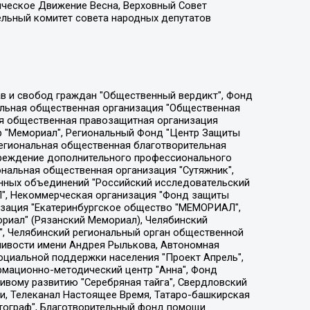
ическое Движение Весна, Верховный Совет
ельный комитет совета народных депутатов
ции социально-правовых программ "Лилит", Дальневосточное общественное движение "Маяк", Санкт-Петербургская ЛГБТ-инициативная группа "Выход", Инициативная группа ЛГБТ+ "Реверс", Алексеев Андрей Викторович, Бекбулатова Таисия Львовна, Беляев Иван Михайлович, Владыкина Елена Сергеевна, Гельман Марат Александрович, Никульшина Вероника Юрьевна, Толоконникова Надежда Андреевна, Шендерович Виктор Анатольевич, Общество с ограниченной ответственностью "Данное сообщение", Общество с ограниченной ответственностью Издательский дом "Новая глава", Айнбиндер Александра Александровна, Московский комьюнити-центр для ЛГБТ+инициатив, Благотворительный фонд развития филантропии, Deutsche Welle (Германия, Kurt-Schumacher-Strasse 3, 53113 Bonn), Борзунова Мария Михайловна, Воробьев Виктор Викторович, Голубева Анна Львовна, Константинова Алла Михайловна, Малкова Ирина Владимировна, Мурадов Мурад Абдулгалимович, Осетинская Елизавета Николаевна, Понасенков Евгений Николаевич, Ганапольский Матвей Юрьевич, Киселев Евгений Алексеевич, Борухович Ирина Григорьевна, Дремин Иван Тимофеевич, Дубровский Дмитрий Викторович, Красноярская региональная общественная организация поддержки и развития альтернативных образовательных технологий и межкультурных коммуникаций "ИНТЕРРА", Маяковская Екатерина Алексеевна, Фейгин Марк Захарович, Филимонов Андрей Викторович, Дзугкоева Регина Николаевна, Доброхотов Роман Александрович, Дудь Юрий Александрович, Елкин Сергей Владимирович, Кругликов Кирилл Игоревич, Сабунаева Мария Леонидовна, Семенов Алексей Владимирович, Шаинян Карен Багратович, Шульман Екатерина Михайловна, Асафьев Артур Валерьевич, Вахштайн Виктор Семенович, Венедиктов Алексей Алексеевич, Лушникова Екатерина Евгеньевна, Волков Леонид Михайлович, Невзоров Александр Глебович, Пархоменко Сергей Борисович, Сироткин Ярослав Николаевич, Кара-Мурза Владимир Владимирович, Баранова Наталья Владимировна, Гозман Леонид Яковлевич, Кагарлицкий Борис Юльевич, Климарев Михаил Валерьевич, Милов Владимир Станиславович, Автономная некоммерческая организация Краснодарский центр современного искусства "Типография", Моргенштерн Алишер Тагирович, Соболь Любовь Эдуардовна, Общество с ограниченной ответственностью "ЛИЗА НОРМ", Каспаров Гарри Кимович, Ходорковский Михаил Борисович, Общество с ограниченной ответственностью "Апрельские тезисы", Данилович Ирина Брониславовна, Кашин Олег Владимирович, Петров Николай Владимирович, Пивоваров Алексей Владимирович, Соколов Михаил Владимирович, Цветкова Юлия Владимировна, Чичваркин Евгений Александрович, Комитет против пыток/Команда против пыток, Общество с ограниченной ответственностью "Первый научный", Общество с ограниченной ответственностью "Вертолет и ко", Белоцерковская Вероника Борисовна, Кац Максим Евгеньевич, Лазарева Татьяна Юрьевна, Шаведдинов Руслан Табризович, Яшин Илья Валерьевич, Общество с ограниченной ответственностью "Иноагент ААВ", Алешковский Дмитрий Петрович, Альбац Евгения Марковна, Быков Дмитрий Львович, Галямина Юлия Евгеньевна, Лойко Сергей Леонидович, Мартынов Кирилл Константинович, Медведев Сергей Александрович, Крашенинников Федор Геннадиевич, Гордеева Катерина Вл