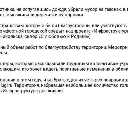
тника, не испугавшись дождя, убрали мусор на газонах, в 
ог, высаживали деревья и кустарники.
ранствам, которые были благоустроены или участвуют в
омфортной городской среды» нацпроекта «Инфраструктур
 Никольска, сквер «С любовью к Родине»).
ый объем работ по благоустройству территории. Меропри
ены.
лонтеры, которые рассказывали трудовым коллективам уч
елающим, кто хочет видеть позитивные изменения в облик
овании в этом году, и выбрать один из четырёх понравив
lugi.ru. Территория, набравшая наибольшее количество гол
 «Инфраструктура для жизни».