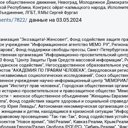
ское общественное движение, Невоград, Молодежное Демократ
ой Республики, Конгресс ойрат-калмыцкого народа, Исполнит
бъединение, ЛГБТ, Я.МЫ Сергей Фургал
uments/7822/
данные на
03.05.2024
Общество с ограниченной ответственностью "Радио Свободная Европа/Радио Свобода", Чешское информационное агентство "MEDIUM-ORIENT", Красноярская региональная общественная организация "Мы против СПИДа", Камалягин Денис Николаевич, Маркелов Сергей Евгеньевич, Пономарев Лев Александрович, Савицкая Людмила Алексеевна, Автономная некоммерческая организация "Центр по работе с проблемой насилия "НАСИЛИЮ.НЕТ", Межрегиональный профессиональный союз работников здравоохранения "Альянс врачей", Юридическое лицо, зарегистрированное в Латвийской Республике, SIA "Medusa Project" (регистрационный номер 40103797863, дата регистрации 10.06.2014), Некоммерческая организация "Фонд по борьбе с коррупцией", Автономная некоммерческая организация "Институт права и публичной политики", Баданин Роман Сергеевич, Гликин Максим Александрович, Железнова Мария Михайловна, Лукьянова Юлия Сергеевна, Маетная Елизавета Витальевна, Маняхин Петр Борисович, Чуракова Ольга Владимировна, Ярош Юлия Петровна, Юридическое лицо "The Insider SIA", зарегистрированное в Риге, Латвийская Республика (дата регистрации 26.06.2015), являющееся администратором доменного имени интернет-издания "The Insider SIA", https://theins.ru, Постернак Алексей Евгеньевич, Рубин Михаил Аркадьевич, Анин Роман Александрович, Юридическое лицо Istories fonds, зарегистрированное в Латвийской Республике (регистрационный номер 50008295751, дата регистрации 24.02.2020), Великовский Дмитрий Александрович, Долинина Ирина Николаевна, Мароховская Алеся Алексеевна, Шлейнов Роман Юрьевич, Шмагун Олеся Валентиновна, Общество с ограниченной ответственностью "Альтаир 2021", Общество с ограниченной ответственностью "Вега 2021", Общество с ограниченной ответственностью "Главный редактор 2021", Общество с ограниченной ответственностью "Ромашки монолит", Важенков Артем Валерьевич, Ивановская областная общественная организация "Центр гендерных исследований", Гурман Юрий Альбертович, Медиапроект "ОВД-Инфо", Егоров Владимир Владимирович, Жилинский Владимир Александрович, Общество с ограниченной ответственностью "ЗП", Иванова София Юрьевна, Карезина Инна Павловна, Кильтау Екатерина Викторовна, Петров Алексей Викторович, Пискунов Сергей Евгеньевич, Смирнов Сергей Сергеевич, Тихонов Михаил Сергеевич, Общество с ограниченной ответственностью "ЖУРНАЛИСТ-ИНОСТРАННЫЙ АГЕНТ", Арапова Галина Юрьевна, Вольтская Татьяна Анатольевна, Американская компания "Mason G.E.S. Anonymous Foundation" (США), являющаяся владельцем интернет-издания https://mnews.world/, Компания "Stichting Bellingcat", зарегистрированная в Нидерландах (дата регистрации 11.07.2018), Захаров Андрей Вячеславович, Клепиковская Екатерина Дмитриевна, Общество с ограниченной ответственностью "МЕМО", Перл Роман Александрович, Симонов Евгений Алексеевич, Соловьева Елена Анатольевна, Сотников Даниил Владимирович, Сурначева Елизавета Дмитриевна, Автономная некоммерческая организация по защите прав человека и информированию населения "Якутия – Наше Мнение", Общество с ограниченной ответственностью "Москоу диджитал медиа", с 26.01.2023 Общество с ограниченной ответственностью "Чайка Белые сады", Ветошкина Валерия Валерьевна, Заговора Максим Александрович, Межрегиональное общественное движение "Российская ЛГБТ - сеть", Оленичев Максим Владимирович, Павлов Иван Юрьевич, Скворцова Елена Сергеевна, Общество с ограниченной ответственностью "Как бы инагент", Кочетков Игорь Викторович, Общество с ограниченной ответственностью "Честные выборы", Еланчик Олег Александрович, Общество с ограниченной ответственностью "Нобелевский призыв", Гималова Регина Эмилевна, Григорьев Андрей Валерьевич, Григорьева Алина Александровна, Ассоциация по содействию защите прав призывников, альтернативнослужащих и военнослужащих "Правозащитная группа "Гражданин.Армия.Право", Хисамова Регина Фаритовна, Автономная некоммерческая организация по реализа