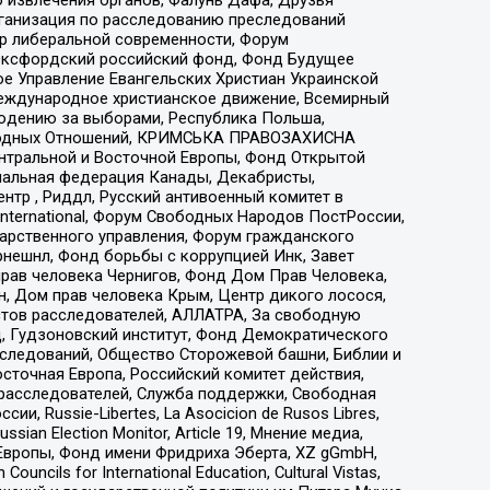
рганизация по расследованию преследований
тр либеральной современности, Форум
 Оксфордский российский фонд, Фонд Будущее
е Управление Евангельских Христиан Украинской
еждународное христианское движение, Всемирный
людению за выборами, Республика Польша,
народных Отношений, КРИМСЬКА ПРАВОЗАХИСНА
ы Центральной и Восточной Европы, Фонд Открытой
иональная федерация Канады, Декабристы,
тр , Риддл, Русский антивоенный комитет в
nternational, Форум Свободных Народов ПостРоссии,
дарственного управления, Форум гражданского
рнешнл, Фонд борьбы с коррупцией Инк, Завет
прав человека Чернигов, Фонд Дом Прав Человека,
н, Дом прав человека Крым, Центр дикого лосося,
стов расследователей, АЛЛАТРА, За свободную
д, Гудзоновский институт, Фонд Демократического
сследований, Общество Сторожевой башни, Библии и
сточная Европа, Российский комитет действия,
-расследователей, Служба поддержки, Свободная
 Russie-Libertes, La Asocicion de Rusos Libres,
an Election Monitor, Article 19, Мнение медиа,
Европы, Фонд имени Фридриха Эберта, XZ gGmbH,
ls for International Education, Cultural Vistas,