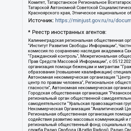
Комитет, Татарстанское Региональное Всетатар
Татарской Автономной Советской Социалистическ
Красноярского края, Этническое национальное о
Источник:
https://minjust.gov.ru/ru/doc
* Реестр иностранных агентов:
Калининградская региональная общественная организация "Экозащита!-Женсовет", Фонд содействия защите прав и свобод граждан "Общественный вердикт", Фонд "Институт Развития Свободы Информации", Частное учреждение "Информационное агентство МЕМО. РУ", Региональная общественная организация "Общественная комиссия по сохранению наследия академика Сахарова", Фонд поддержки свободы прессы, Санкт-Петербургская общественная правозащитная организация "Гражданский контроль", Межрегиональная общественная организация "Информационно-просветительский центр "Мемориал", Региональный Фонд "Центр Защиты Прав Средств Массовой Информации", с 05.12.2023 Фонд "Центр Защиты Прав Средств массовой информации", Региональная общественная благотворительная организация помощи беженцам и мигрантам "Гражданское содействие", Негосударственное образовательное учреждение дополнительного профессионального образования (повышение квалификации) специалистов "АКАДЕМИЯ ПО ПРАВАМ ЧЕЛОВЕКА", Свердловская региональная общественная организация "Сутяжник", Автономная некоммерческая организация "Центр независимых социологических исследований", Союз общественных объединений "Российский исследовательский центр по правам человека", Региональное общественное учреждение научно-информационный центр "МЕМОРИАЛ", Некоммерческая организация "Фонд защиты гласности", Автономная некоммерческая организация "Институт прав человека", Городская общественная организация "Екатеринбургское общество "МЕМОРИАЛ", Городская общественная организация "Рязанское историко-просветительское и правозащитное общество "Мемориал" (Рязанский Мемориал), Челябинский региональный орган общественной самодеятельности – женское общественное объединение "Женщины Евразии", Челябинский региональный орган общественной самодеятельности "Уральская правозащитная группа", Фонд содействия защите здоровья и социальной справедливости имени Андрея Рылькова, Автономная Некоммерческая Организация "Аналитический Центр Юрия Левады", Автономная некоммерческая организация социальной поддержки населения "Проект Апрель", Региональная общественная организация помощи женщинам и детям, находящимся в кризисной ситуации "Информационно-методический центр "Анна", Фонд содействия развитию массовых коммуникаций и правовому просвещению "Так-так-Так", Фонд содействия устойчивому развитию "Серебряная тайга", Свердловский региональный общественный фонд социальных проектов "Новое время", "Idel.Реалии", Кавказ.Реалии, Крым.Реалии, Телеканал Настоящее Время, Татаро-башкирская служба Радио Свобода (Azatliq Radiosi), Радио Свободная Европа/Радио Свобода (PCE/PC), "Сибирь.Реалии", "Фактограф", Благотворительный фонд помощи осужденным и их семьям, Автономная некоммерческая организация "Институт глобализации и социальных движений", Фонд "В защиту прав заключенных", Частное учреждение "Центр поддержки и содействия развитию средств массовой информации", Пензенский региональный общественный благотворительный фонд "Гражданский союз", "Север.Реалии", Некоммерческая организация Фонд "Правовая инициатива", 