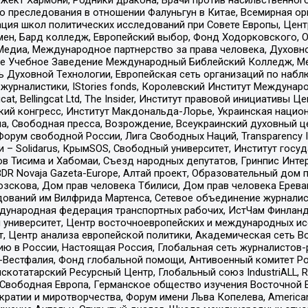
ию преследования в отношении Фалуньгун в Китае, Всемирная о
ация школ политических исследований при Совете Европы, Цен
мен, Бард колледж, Европейский выбор, Фонд Ходорковского,
едиа, Международное партнерство за права человека, Духовно
ое Учебное Заведение Международный Библейский Колледж, М
ь Духовной Технологии, Европейская сеть организаций по наб
урналистики, IStories fonds, Королевский Институт Между
gcat, Bellingcat Ltd, The Insider, Институт правовой инициатив
инский конгресс, Институт Макдональда-Лорье, Украинская нац
, Свободная пресса, Возрождение, Всеукраинский духовный цен
орум свободной России, Лига Свободных Наций, Transparеncy I
– Solidarus, КрымSOS, Свободный университет, Институт госу
в Тисима и Хабомаи, Съезд народных депутатов, Гринпис Инте
DR Novaja Gazeta-Europe, Алтай проект, Образовательный дом 
зскова, Дом прав человека Тбилиси, Дом прав человека Ерева
едований им Вилфрида Мартенса, Сетевое объединение журнали
Международная федерация транспортных рабочих, ИстЧам Финлан
й университет, Центр восточноевропейских и международных и
, Центр анализа европейской политики, Академическая сеть Во
ю в России, Настоящая Россия, Глобальная сеть журналистов
естфалия, Фонд глобальной помощи, Антивоенный комитет России,
татарский Ресурсный Центр, Глобальный союз IndustriALL, Russi
 Свободная Европа, Германское общество изучения Восточной 
и и миротворчества, Форум имени Льва Копелева, American Counci