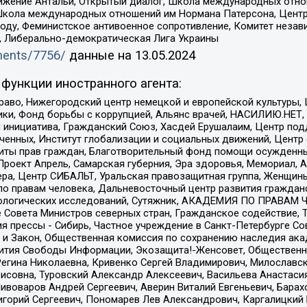
ое движение Антальи, Открытый диалог, Школа международных отн
Школа международных отношений им Нормана Патерсона, Центр
ду, Феминистское антивоенное сопротивление, Комитет независ
а, Либерально-демократическая Лига Украины
uments/7756/
данные на
13.05.2024
функции иностранного агента:
раво, Нижегородский центр немецкой и европейской культуры,
тики, Фонд борьбы с коррупцией, Альянс врачей, НАСИЛИЮ.НЕТ,
я инициатива, Гражданский Союз, Хасдей Ерушалаим, Центр по
юченных, Институт глобализации и социальных движений, Цент
ты прав граждан, Благотворительный фонд помощи осужденным
а, Проект Апрель, Самарская губерния, Эра здоровья, Мемориал
ера, Центр СИБАЛЬТ, Уральская правозащитная группа, Женщины
по правам человека, Дальневосточный центр развития гражданс
ологических исследований, Сутяжник, АКАДЕМИЯ ПО ПРАВАМ Ч
е Совета Министров северных стран, Гражданское содействие,
я прессы - Сибирь, Частное учреждение в Санкт-Петербурге С
 и Закон, Общественная комиссия по сохранению наследия ак
звития Свободы Информации, Экозащита!-Женсовет, Общественн
Регина Николаевна, Кривенко Сергей Владимирович, Милославс
совна, Туровский Александр Алексеевич, Васильева Анастасия
Пивоваров Андрей Сергеевич, Аверин Виталий Евгеньевич, Бара
горий Сергеевич, Пономарев Лев Александрович, Каргалицкий 