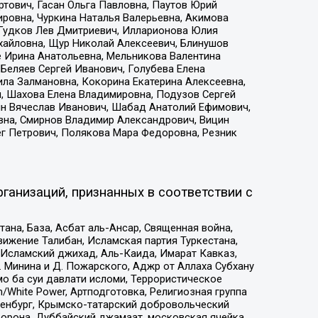
тович, Гасан Ольга Павловна, Паутов Юрий
ровна, Чуркина Наталья Валерьевна, Акимова
 Гудков Лев Дмитриевич, Илларионова Юлия
ихайловна, Щур Николай Алексеевич, Блинушов
е Ирина Анатольевна, Мельникова Валентина
Беляев Сергей Иванович, Голубева Елена
ила Залмановна, Кокорина Екатерина Алексеевна,
, Шахова Елена Владимировна, Подузов Сергей
ин Вячеслав Иванович, Шабад Анатолий Ефимович,
вна, Смирнов Владимир Александрович, Вицин
ег Петрович, Полякова Мара Федоровна, Резник
ганизаций, признанных в соответствии с
на, База, Асбат аль-Ансар, Священная война,
ижение Талибан, Исламская партия Туркестана,
Исламский джихад, Аль-Каида, Имарат Кавказ,
 Минина и Д. Пожарского, Аджр от Аллаха Субхану
о ба суи давлати исломи, Террористическое
/White Power, Артподготовка, Религиозная группа
Оренбург, Крымско-татарский добровольческий
орона, Дуббайский джамаат, московская ячейка,