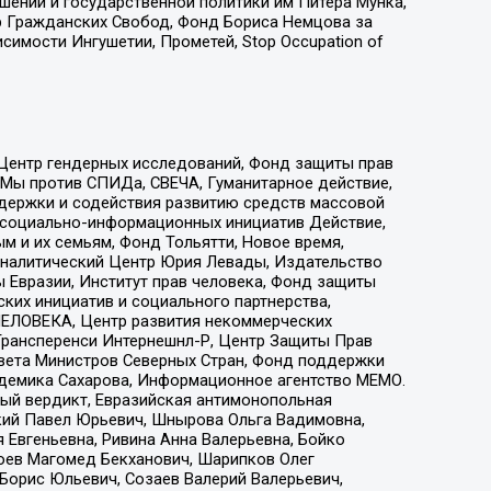
ошений и государственной политики им Питера Мунка,
 Гражданских Свобод, Фонд Бориса Немцова за
имости Ингушетии, Прометей, Stop Occupation of
 Центр гендерных исследований, Фонд защиты прав
 Мы против СПИДа, СВЕЧА, Гуманитарное действие,
ддержки и содействия развитию средств массовой
р социально-информационных инициатив Действие,
 и их семьям, Фонд Тольятти, Новое время,
, Аналитический Центр Юрия Левады, Издательство
 Евразии, Институт прав человека, Фонд защиты
ких инициатив и социального партнерства,
ЕЛОВЕКА, Центр развития некоммерческих
 Трансперенси Интернешнл-Р, Центр Защиты Прав
овета Министров Северных Стран, Фонд поддержки
адемика Сахарова, Информационное агентство МЕМО.
ый вердикт, Евразийская антимонопольная
кий Павел Юрьевич, Шнырова Ольга Вадимовна,
 Евгеньевна, Ривина Анна Валерьевна, Бойко
хоев Магомед Бекханович, Шарипков Олег
Борис Юльевич, Созаев Валерий Валерьевич,