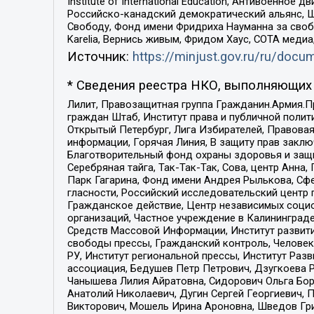
Institute of International Education, Антивоенн
Российско-канадский демократический альянс, 
Свободу, Фонд имени Фридриха Науманна за свобо
Karelia, Вернись живым, Фридом Хаус, СОТА меди
Источник:
https://minjust.gov.ru/ru/doc
* Сведения реестра НКО, выполняющих 
Лилит, Правозащитная группа Гражданин.Армия.П
граждан Штаб, Институт права и публичной поли
Открытый Петербург, Лига Избирателей, Правова
информации, Горячая Линия, В защиту прав закл
Благотворительный фонд охраны здоровья и защи
Серебряная тайга, Так-Так-Так, Сова, центр Анн
Парк Гагарина, Фонд имени Андрея Рылькова, Сф
гласности, Российский исследовательский центр 
Гражданское действие, Центр независимых соци
организаций, Частное учреждение в Калининград
Средств Массовой Информации, Институт развити
свободы прессы, Гражданский контроль, Человек
РУ, Институт региональной прессы, Институт Ра
ассоциация, Бедушев Петр Петрович, Дзугкоева 
Чанышева Лилия Айратовна, Сидорович Ольга Бори
Анатолий Николаевич, Дугин Сергей Георгиевич, 
Викторович, Мошель Ирина Ароновна, Шведов Гри