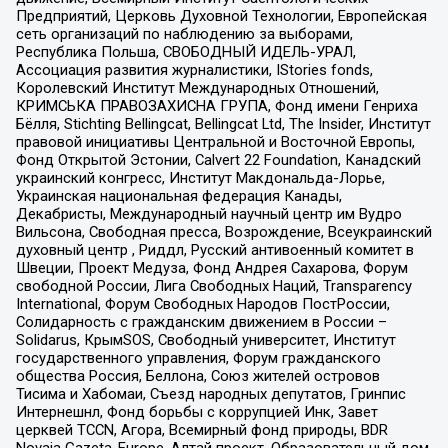
Предприятий, Церковь Духовной Технологии, Европейская
сеть организаций по наблюдению за выборами,
Республика Польша, СВОБОДНЫЙ ИДЕЛЬ-УРАЛ,
Ассоциация развития журналистики, IStories fonds,
Королевский Институт Международных Отношений,
КРИМСЬКА ПРАВОЗАХИСНА ГРУПА, Фонд имени Генриха
Бёлля, Stichting Bellingcat, Bellingcat Ltd, The Insider, Институт
правовой инициативы Центральной и Восточной Европы,
Фонд Открытой Эстонии, Calvert 22 Foundation, Канадский
украинский конгресс, Институт Макдональда-Лорье,
Украинская национальная федерация Канады,
Декабристы, Международный научный центр им Вудро
Вильсона, Свободная пресса, Возрождение, Всеукраинский
духовный центр , Риддл, Русский антивоенный комитет в
Швеции, Проект Медуза, Фонд Андрея Сахарова, Форум
свободной России, Лига Свободных Наций, Transparеncy
International, Форум Свободных Народов ПостРоссии,
Солидарность с гражданским движением в России –
Solidarus, КрымSOS, Свободный университет, Институт
государственного управления, Форум гражданского
общества Россия, Беллона, Союз жителей островов
Тисима и Хабомаи, Съезд народных депутатов, Гринпис
Интернешнл, Фонд борьбы с коррупцией Инк, Завет
церквей TCCN, Агора, Всемирный фонд природы, BDR
Novaja Gazeta-Europe, Алтай проект, Образовательный дом