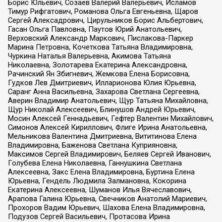
Борис Юльевич, Созаев Валерий Валерьевич, Исламов
Тимур Рифгатович, Романова Ольга Евгеньевна, Щаров
Сергей Алексадрович, Цирульников Борис Альбертович,
Гасан Ольга Павловна, Паутов Юрий Анатольевич,
Верховский Александр Маркович, Пислакова-Паркер
Марина Петровна, Кочеткова Татьяна Владимировна,
Чуркина Наталья Валерьевна, Акимова Татьяна
Николаевна, Золотарева Екатерина Александровна,
Рачинский Ян Збигневич, Жемкова Елена Борисовна,
Гудков Лев Дмитриевич, Илларионова Юлия Юрьевна,
Саранг Анна Васильевна, Захарова Светлана Сергеевна,
Аверин Владимир Анатольевич, Щур Татьяна Михайловна,
Щур Николай Алексеевич, Блинушов Андрей Юрьевич,
Мосин Алексей Геннадьевич, Гефтер Валентин Михайлович,
Симонов Алексей Кириллович, Флиге Ирина Анатольевна,
Мельникова Валентина Дмитриевна, Вититинова Елена
Владимировна, Баженова Светлана Куприяновна,
Максимов Сергей Владимирович, Беляев Сергей Иванович,
Голубева Елена Николаевна, Ганнушкина Светлана
Алексеевна, Закс Елена Владимировна, Буртина Елена
Юрьевна, Гендель Людмила Залмановна, Кокорина
Екатерина Алексеевна, Шуманов Илья Вячеславович,
Арапова Галина Юрьевна, Свечников Анатолий Мариевич,
Прохоров Вадим Юрьевич, Шахова Елена Владимировна,
Подузов Сергей Васильевич, Протасова Ирина