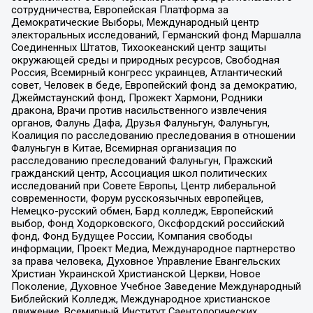
сотрудничества, Европейская Платформа за
Демократические Выборы, Международный центр
электоральных исследований, Германский фонд Маршалла
Соединенных Штатов, Тихоокеанский центр защиты
окружающей среды и природных ресурсов, Свободная
Россия, Всемирный конгресс украинцев, Атлантический
совет, Человек в беде, Европейский фонд за демократию,
Джеймстаунский фонд, Прожект Хармони, Родники
дракона, Врачи против насильственного извлечения
органов, Фалунь Дафа, Друзья Фалуньгун, Фалуньгун,
Коалиция по расследованию преследования в отношении
Фалуньгун в Китае, Всемирная организация по
расследованию преследований Фалуньгун, Пражский
гражданский центр, Ассоциация школ политических
исследований при Совете Европы, Центр либеральной
современности, Форум русскоязычных европейцев,
Немецко-русский обмен, Бард колледж, Европейский
выбор, Фонд Ходорковского, Оксфордский российский
фонд, Фонд Будущее России, Компания свободы
информации, Проект Медиа, Международное партнерство
за права человека, Духовное Управление Евангельских
Христиан Украинской Христианской Церкви, Новое
Поколение, Духовное Учебное Заведение Международный
Библейский Колледж, Международное христианское
движение, Всемирный Институт Саентологических