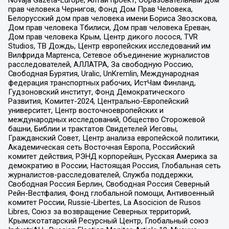
прав человека Чернигов, Фонд Дом Прав Человека,
Белорусский дом прав человека имени Бориса Звозскова,
Дом прав человека Тбилиси, Дом прав человека Ереван,
Дом прав человека Крым, Центр дикого лосося, TVR
Studios, ТВ Дождь, Центр европейских исследований им
Вилфрида Мартенса, Сетевое объединение журналистов
расследователей, АЛЛАТРА, За свободную Россию,
Свободная Бурятия, Uralic, UnKremlin, Международная
федерация транспортных рабочих, ИстЧам Финланд,
Гудзоновский институт, Фонд Демократического
Развития, Комитет-2024, Центрально-Европейский
университет, Центр восточноевропейских и
международных исследований, Общество Сторожевой
башни, Библии и трактатов Свидетелей Иеговы,
Гражданский Совет, Центр анализа европейской политики,
Академическая сеть Восточная Европа, Российский
комитет действия, РЭНД корпорейшн, Русская Америка за
демократию в России, Настоящая Россия, Глобальная сеть
журналистов-расследователей, Служба поддержки,
Свободная Россия Берлин, Свободная Россия Северный
Рейн-Вестфалия, Фонд глобальной помощи, Антивоенный
комитет России, Russie-Libertes, La Asocicion de Rusos
Libres, Союз за возвращение Северных территорий,
Крымскотатарский Ресурсный Центр, Глобальный союз