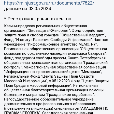
https://minjust.gov.ru/ru/documents/7822/
данные на
03.05.2024
* Реестр иностранных агентов:
Калининградская региональная общественная организация "Экозащита!-Женсовет", Фонд содействия защите прав и свобод граждан "Общественный вердикт", Фонд "Институт Развития Свободы Информации", Частное учреждение "Информационное агентство МЕМО. РУ", Региональная общественная организация "Общественная комиссия по сохранению наследия академика Сахарова", Фонд поддержки свободы прессы, Санкт-Петербургская общественная правозащитная организация "Гражданский контроль", Межрегиональная общественная организация "Информационно-просветительский центр "Мемориал", Региональный Фонд "Центр Защиты Прав Средств Массовой Информации", с 05.12.2023 Фонд "Центр Защиты Прав Средств массовой информации", Региональная общественная благотворительная организация помощи беженцам и мигрантам "Гражданское содействие", Негосударственное образовательное учреждение дополнительного профессионального образования (повышение квалификации) специалистов "АКАДЕМИЯ ПО ПРАВАМ ЧЕЛОВЕКА", Свердловская региональная общественная организация "Сутяжник", Автономная некоммерческая организация "Центр независимых социологических исследований", Союз общественных объединений "Российский исследовательский центр по правам человека", Региональное общественное учреждение научно-информационный центр "МЕМОРИАЛ", Некоммерческая организация "Фонд защиты гласности", Автономная некоммерческая организация "Институт прав человека", Городская общественная организация "Екатеринбургское общество "МЕМОРИАЛ", Городская общественная организация "Рязанское историко-просветительское и правозащитное общество "Мемориал" (Рязанский Мемориал), Челябинский региональный орган общественной самодеятельности – женское общественное объединение "Женщины Евразии", Челябинский региональный орган общественной самодеятельности "Уральская правозащитная группа", Фонд содействия защите здоровья и социальной справедливости имени Андрея Рылькова, Автономная Некоммерческая Организация "Аналитический Центр Юрия Левады", Автономная некоммерческая организация социальной поддержки населения "Проект Апрель", Региональная общественная организация помощи женщинам и детям, находящимся в кризисной ситуации "Информационно-методический центр "Анна", Фонд содействия развитию массовых коммуникаций и правовому просвещению "Так-так-Так", Фонд содействия устойчивому развитию "Серебряная тайга", Свердловский региональный общественный фонд социальных проектов "Новое время", "Idel.Реалии", Кавказ.Реалии, Крым.Реалии, Телеканал Настоящее Время, Татаро-башкирская служба Радио Свобода (Azatliq Radiosi), Радио Свободная Европа/Радио Свобода (PCE/PC), "Сибирь.Реалии", "Фактограф", Благотворительный фонд помощи осужденным и их семьям, Автономная некоммерческая организация "Институт глобализации и социальных движений", Фонд "В защиту прав заключенных", Частное учреждение "Центр поддержки и содействия развитию средств массовой информации", Пензенский региональный общественный благотворительный фонд "Гражданский союз", "Север.Реалии", Некоммерческая организация Фонд "Правовая инициатива", Общество с ограниченной ответственностью "Радио Свободная Европа/Радио Свобода", Чешское информационное агентство "MEDIUM-ORIENT", Красноярская региональная общественная организация "Мы против СПИДа", Камалягин Денис Николаевич, Маркелов Сергей Евгеньевич, Пономарев Лев Александрович, Савицкая Людмила Алексеевна, Автономная некоммерческая организация "Центр по работе с проблемой насилия "НАСИЛИЮ.НЕТ", Межрегиональный профессиональный союз работников здравоохранения "Альянс врачей", Юридическое лицо, зарегистрированное в Латвийской Республике, SIA "Medusa Project" (регистрационный номер 40103797863, дата регистрации 10.06.2014), Некоммерческая организация "Фонд по борьбе с коррупцией", Автономная некоммерческая организация "Институт права и публичной политики", Баданин Роман Сергеевич, Гликин Максим Александрович, Железнова Мария Михайловна, Лукьянова Юлия Сергеевна, Маетная Елизавета Витальевна, Маняхин Петр Борисович, Чуракова Ольга Владимировна, Ярош Юлия Петровна, Юридическое лицо "The Insider SIA", зарегистрированное в Риге, Латвийская Республика (дата регистрации 26.06.2015), являющееся администратором доменного имени интернет-издания "The Insider SIA", https://theins.ru, Постернак Алексей Евгеньевич, Рубин Михаил Аркадьевич, Анин Роман Александрович, Юридическое лицо Istories fonds, зарегистрированное в Латвийской Республике (регистрационный номер 50008295751, дата регистрации 24.02.2020), Великовский Дмитрий Александрович, Долинина Ирина Николаевна, Мароховская Алеся Алексеевна, Шлейнов Роман Юрьевич, Шмагун Олеся Валентиновна, Общество с ограниченной ответственностью "Альтаир 2021", Общество с ограниченной ответственностью "Вега 2021", Общество с ограниченной ответственностью "Главный редактор 2021", Общество с ограниченной ответственностью "Ромашки монолит", Важенков Артем Валерьевич, Ивановская областная общественная организация "Центр гендерных исследований", Гурман Юрий Альбертович, Медиапроект "ОВД-Инфо", Егоров Владимир Владимирович, Жилинский Владимир Александрович, Общество с ограниченной ответственностью "ЗП", Иванова София Юрьевна, Карезина Инна Павловна, Кильтау Екатерина Викторовна, Петров Алексей Викторович, Пискунов Сергей Евгеньевич, Смирнов Сергей Сергеевич, Тихонов Михаил Сергеевич, Общество с ограниченной ответственностью "ЖУРНАЛИСТ-ИНОСТРАННЫЙ АГЕНТ", Арапова Галина Юрьевна, Вольтская Татьяна Анатольевна, Американская компания "Mason G.E.S. Anonymous Foundation" (США), являющаяся владельцем интернет-издания https://mnews.world/, Компания "Stichting Bellingcat", зарегистрированная в Нидерландах (дата регистрации 11.07.2018), Захаров Андрей Вячеславович, Клепиковская Екатерина Дмитриевна, Общество с ограниченной ответственностью "МЕМО", Перл Роман Александрович, Симонов Евгений Алексеевич, Соловьева Елена Анатольевна, Сотников Даниил Владимирович, Сурначева Елизавета Дмитриевна, Автономная некоммерческая организация по защите прав человека и информированию населения "Якутия – Наше Мнение", Общество с ограниченной ответственностью "Москоу диджитал медиа", с 26.01.2023 Общество с ограниченной ответственностью "Чайка Белые сады", Ветошкина Валерия Валерьевна, Заговора Максим Александрович, Межрегиональное общественное движение "Российская ЛГБТ - сеть", Оленичев Максим Владимирович, Павлов Иван Юрьевич, Скворцова Елена Сергеевна, Общество с ограниченной ответственностью "Как бы инагент", Кочетков Игорь Викторович, Общество с ограниченной ответственностью "Честные выборы", Еланчик Олег Александрович, Общество с ограниченной ответственностью "Нобелевский призыв", Гималова Регина Эмилевна, Григорьев Андрей Валерьевич, Григорьева Алина Александровна, Ассоциация по содействию защите прав призывников, альтернативнослужащих и военнослужащих "Правозащитная группа "Гражданин.Армия.Право", Хисамова Регина Фаритовна, Автономная некоммерческая организация по реализации социально-правовых программ "Лилит", Дальневосточное общественное движение "Маяк", Санкт-Петербургская ЛГБТ-инициативная группа "Выход", Инициативная группа ЛГБТ+ "Реверс", Алексеев Андрей Викторович, Бекбулатова Таисия Львовна, Беляев Иван Михайлович, Владыкина Елена Сергеевна, Гельман Марат Александрович, Никульшина Вероника Юрьевна, Толоконникова Надежда Андреевна, Шендерович Виктор Анатольевич, Общество с ограниченной ответственностью "Данное сообщение", Общество с ограниченной ответственностью Издательский дом "Новая глава", Айнбиндер Александра Александровна, Московский комьюнити-центр для ЛГБТ+инициатив, Благотворительный фонд развития филантропии, Deutsche Welle (Германия, Kurt-Schumacher-Strasse 3, 53113 Bonn), Борзунова Мария Михайловна, Воробьев Виктор Викторович, Голубева Анна Львовна, Константинова Алла Михайловна, Малкова Ирина Владимировна, Мурадов Мурад Абдулгалимович, Осетинская Елизавета Николаевна, Понасенков Евгений Николаевич, Ганапольский Матвей Юрьевич, Киселев Евгений Алексеевич, Борухович Ирина Григорьевна, Дремин Иван Тимофеевич, Дубровский Дмитрий Викторович, Красноярская региональная общественная организация поддержки и развития альтернативных образовательных технологий и межкультурных коммуникаций "ИНТЕРРА", Маяковская Екатерина Алексеевна, Фейгин Марк Захарович, Филимонов Андрей Викторович, Дзугкоева Регина Николаевна, Доброхотов Роман Александрович, Дудь Юрий Александрович, Елкин Сергей Владимирович, Кругликов Кирилл Игоревич, Сабунаева Мария Леонидовна, Семенов Алексей Владимирович, Шаинян Карен Багратович, Шульман Екатерина Михайловна, Асафьев Артур Валерьевич, Вахштайн Виктор Семенович, Венедиктов Алексей Алексеевич, Лушникова Екатерина Евгеньевна, Волков Леонид Михайлович, Невзоров Александр Глебович, Пархоменко Сергей Борисович, Сироткин Ярослав Николаевич, Кара-Мурза Владимир Владимирович, Баранова Наталья Владимировна, Гозман Леонид Яковлевич, Кагарлицкий Борис Юльевич, Климарев Михаил Валерьевич, Милов Владимир Станиславович, Автономная некоммерческая организация Краснодарский центр современного искусства "Типография", Моргенштерн Алишер Тагирович, Соболь Любовь Эдуардовна, Общество с ограниченной ответственностью "ЛИЗА НОРМ", Каспаров Гарри Кимович, Ходорковский Михаил Борисович, Общество с ограниченной ответственностью "Апрельские тезисы", Данилович Ирина Брониславовна, Кашин Олег Владимирович, Петров Николай Владимирович, Пивоваров Алексей Владимирович, Соколов Михаил Владимирович, Цветкова Юлия Владимировна, Чичваркин Евгений Александрович, Комитет против пыток/Команда против пыток, Общество с ограниченной ответственностью "Первый научный", Общество с ограниченной ответственностью "Вертолет и ко", Белоцерковская Вероника Борисовна, Кац Максим Евгеньевич, Лазарева Татьяна Юрьевна, Шаведдинов Руслан Табризович, Яшин Илья Валерьевич, Общество с ограниченной ответственностью "Иноагент ААВ", Алешковский Дмитрий Петрович, Альбац Евгения Марковна, Быков Дмитрий Львович, Галямина Юлия Евгеньевна, Лойко Сергей Леонидович, Мартынов Кирилл Константинович, Медведев Сергей Александрович, Крашенинников Федор Геннадиевич, Гордеева Катерина Вл