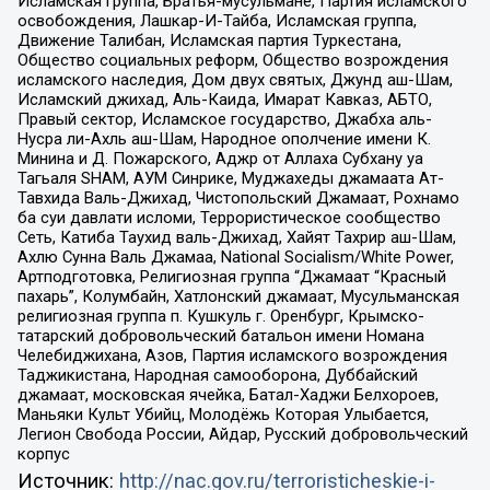
Исламская группа, Братья-мусульмане, Партия исламского
освобождения, Лашкар-И-Тайба, Исламская группа,
Движение Талибан, Исламская партия Туркестана,
Общество социальных реформ, Общество возрождения
исламского наследия, Дом двух святых, Джунд аш-Шам,
Исламский джихад, Аль-Каида, Имарат Кавказ, АБТО,
Правый сектор, Исламское государство, Джабха аль-
Нусра ли-Ахль аш-Шам, Народное ополчение имени К.
Минина и Д. Пожарского, Аджр от Аллаха Субхану уа
Тагьаля SHAM, АУМ Синрике, Муджахеды джамаата Ат-
Тавхида Валь-Джихад, Чистопольский Джамаат, Рохнамо
ба суи давлати исломи, Террористическое сообщество
Сеть, Катиба Таухид валь-Джихад, Хайят Тахрир аш-Шам,
Ахлю Сунна Валь Джамаа, National Socialism/White Power,
Артподготовка, Религиозная группа “Джамаат “Красный
пахарь”, Колумбайн, Хатлонский джамаат, Мусульманская
религиозная группа п. Кушкуль г. Оренбург, Крымско-
татарский добровольческий батальон имени Номана
Челебиджихана, Азов, Партия исламского возрождения
Таджикистана, Народная самооборона, Дуббайский
джамаат, московская ячейка, Батал-Хаджи Белхороев,
Маньяки Культ Убийц, Молодёжь Которая Улыбается,
Легион Свобода России, Айдар, Русский добровольческий
корпус
Источник:
http://nac.gov.ru/terroristicheskie-i-