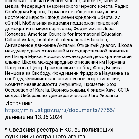
IndustriALL, Russian Election Monitor, Article 19, Мнение
медиа, Федерация анархического черного креста, Радио
Свободная Европа, Германское общество изучения
Восточной Европы, Фонд имени Фридриха Эберта, XZ
gGmbH, Мобильная академия поддержки гендерной
демократии и миротворчества, Форум имени Льва
Копелева, American Councils for International Education,
Cultural Vistas, Institute of International Education,
Антивоенное движение Антальи, Открытый диалог, Школа
международных отношений и государственной политики
им Питера Мунка, Российско-канадский демократический
альянс, Школа международных отношений им Нормана
Патерсона, Центр Гражданских Свобод, Фонд Бориса
Немцова за Свободу, Фонд имени Фридриха Науманна за
свободу, Феминистское антивоенное сопротивление,
Комитет независимости Ингушетии, Прометей, Stop
Occupation of Karelia, Вернись живым, Фридом Хаус, СОТА
медиа, Либерально-демократическая Лига Украины
Источник:
https://minjust.gov.ru/ru/documents/7756/
данные на
13.05.2024
* Сведения реестра НКО, выполняющих
функции иностранного агента: