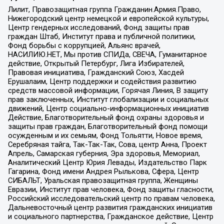
Лилит, Правозащитная группа Гражданин.Армия.Право,
Нижегородский центр немецкой и европейской культуры,
Центр гендерных исследований, Фонд защиты прав
граждан Штаб, Институт права и публичной политики,
Фонд борьбы с коррупцией, Альянс врачей,
НАСИЛИЮ.НЕТ, Мы против СПИДа, СВЕЧА, Гуманитарное
действие, Открытый Петербург, Лига Избирателей,
Правовая инициатива, Гражданский Союз, Хасдей
Ерушалаим, Центр поддержки и содействия развитию
средств массовой информации, Горячая Линия, В защиту
прав заключенных, Институт глобализации и социальных
движений, Центр социально-информационных инициатив
Действие, Благотворительный фонд охраны здоровья и
защиты прав граждан, Благотворительный фонд помощи
осужденным и их семьям, Фонд Тольятти, Новое время,
Серебряная тайга, Так-Так-Так, Сова, центр Анна, Проект
Апрель, Самарская губерния, Эра здоровья, Мемориал,
Аналитический Центр Юрия Левады, Издательство Парк
Гагарина, Фонд имени Андрея Рылькова, Сфера, Центр
СИБАЛЬТ, Уральская правозащитная группа, Женщины
Евразии, Институт прав человека, Фонд защиты гласности,
Российский исследовательский центр по правам человека,
Дальневосточный центр развития гражданских инициатив
и социального партнерства, Гражданское действие, Центр