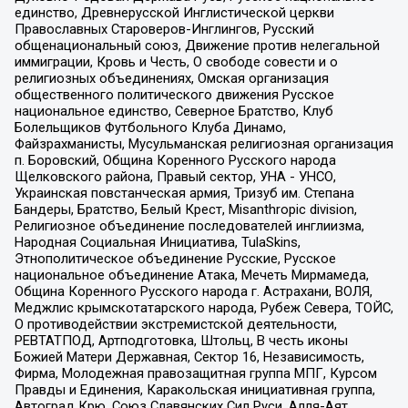
единство, Древнерусской Инглистической церкви
Православных Староверов-Инглингов, Русский
общенациональный союз, Движение против нелегальной
иммиграции, Кровь и Честь, О свободе совести и о
религиозных объединениях, Омская организация
общественного политического движения Русское
национальное единство, Северное Братство, Клуб
Болельщиков Футбольного Клуба Динамо,
Файзрахманисты, Мусульманская религиозная организация
п. Боровский, Община Коренного Русского народа
Щелковского района, Правый сектор, УНА - УНСО,
Украинская повстанческая армия, Тризуб им. Степана
Бандеры, Братство, Белый Крест, Misanthropic division,
Религиозное объединение последователей инглиизма,
Народная Социальная Инициатива, TulaSkins,
Этнополитическое объединение Русские, Русское
национальное объединение Атака, Мечеть Мирмамеда,
Община Коренного Русского народа г. Астрахани, ВОЛЯ,
Меджлис крымскотатарского народа, Рубеж Севера, ТОЙС,
О противодействии экстремистской деятельности,
РЕВТАТПОД, Артподготовка, Штольц, В честь иконы
Божией Матери Державная, Сектор 16, Независимость,
Фирма, Молодежная правозащитная группа МПГ, Курсом
Правды и Единения, Каракольская инициативная группа,
Автоград Крю, Союз Славянских Сил Руси, Алля-Аят,