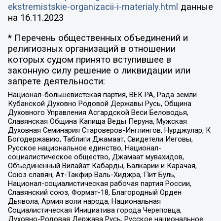
ekstremistskie-organizacii-i-materialy.html
данные
на
16.11.2023
* Перечень общественных объединений и
религиозных организаций в отношении
которых судом принято вступившее в
законную силу решение о ликвидации или
запрете деятельности:
Национал-большевистская партия, ВЕК РА, Рада земли
Кубанской Духовно Родовой Державы Русь, Община
Духовного Управления Асгардской Веси Беловодья,
Славянская Община Капища Веды Перуна, Мужская
Духовная Семинария Староверов-Инглингов, Нурджулар, К
Богодержавию, Таблиги Джамаат, Свидетели Иеговы,
Русское национальное единство, Национал-
социалистическое общество, Джамаат мувахидов,
Объединенный Вилайат Кабарды, Балкарии и Карачая,
Союз славян, Ат-Такфир Валь-Хиджра, Пит Буль,
Национал-социалистическая рабочая партия России,
Славянский союз, Формат-18, Благородный Орден
Дьявола, Армия воли народа, Национальная
Социалистическая Инициатива города Череповца,
Духовно-Родовая Держава Русь, Русское национальное