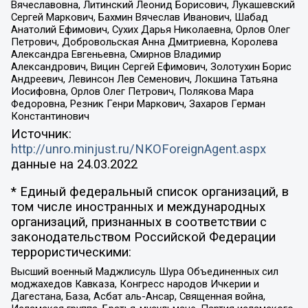
Вячеславовна, Литинский Леонид Борисович, Лукашевский
Сергей Маркович, Бахмин Вячеслав Иванович, Шабад
Анатолий Ефимович, Сухих Дарья Николаевна, Орлов Олег
Петрович, Добровольская Анна Дмитриевна, Королева
Александра Евгеньевна, Смирнов Владимир
Александрович, Вицин Сергей Ефимович, Золотухин Борис
Андреевич, Левинсон Лев Семенович, Локшина Татьяна
Иосифовна, Орлов Олег Петрович, Полякова Мара
Федоровна, Резник Генри Маркович, Захаров Герман
Константинович
Источник:
http://unro.minjust.ru/NKOForeignAgent.aspx
данные на
24.03.2022
* Единый федеральный список организаций, в
том числе иностранных и международных
организаций, признанных в соответствии с
законодательством Российской Федерации
террористическими:
Высший военный Маджлисуль Шура Объединенных сил
моджахедов Кавказа, Конгресс народов Ичкерии и
Дагестана, База, Асбат аль-Ансар, Священная война,