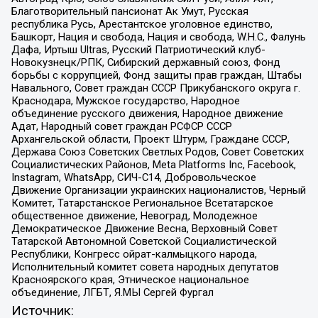
Благотворительный пансионат Ак Умут, Русская
республика Русь, Арестантское уголовное единство,
Башкорт, Нация и свобода, Нация и свобода, W.H.С., Фалунь
Дафа, Иртыш Ultras, Русский Патриотический клуб-
Новокузнецк/РПК, Сибирский державный союз, Фонд
борьбы с коррупцией, Фонд защиты прав граждан, Штабы
Навального, Совет граждан СССР Прикубанского округа г.
Краснодара, Мужское государство, Народное
объединение русского движения, Народное движение
Адат, Народный совет граждан РСФСР СССР
Архангельской области, Проект Штурм, Граждане СССР,
Держава Союз Советских Светлых Родов, Совет Советских
Социалистических Районов, Meta Platforms Inc, Facebook,
Instagram, WhatsApp, СИЧ-С14, Добровольческое
Движение Организации украинских националистов, Черный
Комитет, Татарстанское Региональное Всетатарское
общественное движение, Невоград, Молодежное
Демократическое Движение Весна, Верховный Совет
Татарской Автономной Советской Социалистической
Республики, Конгресс ойрат-калмыцкого народа,
Исполнительный комитет совета народных депутатов
Красноярского края, Этническое национальное
объединение, ЛГБТ, Я.МЫ Сергей Фургал
Источник: