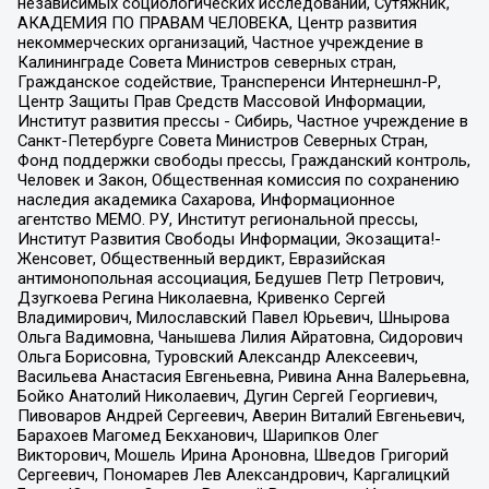
независимых социологических исследований, Сутяжник,
АКАДЕМИЯ ПО ПРАВАМ ЧЕЛОВЕКА, Центр развития
некоммерческих организаций, Частное учреждение в
Калининграде Совета Министров северных стран,
Гражданское содействие, Трансперенси Интернешнл-Р,
Центр Защиты Прав Средств Массовой Информации,
Институт развития прессы - Сибирь, Частное учреждение в
Санкт-Петербурге Совета Министров Северных Стран,
Фонд поддержки свободы прессы, Гражданский контроль,
Человек и Закон, Общественная комиссия по сохранению
наследия академика Сахарова, Информационное
агентство МЕМО. РУ, Институт региональной прессы,
Институт Развития Свободы Информации, Экозащита!-
Женсовет, Общественный вердикт, Евразийская
антимонопольная ассоциация, Бедушев Петр Петрович,
Дзугкоева Регина Николаевна, Кривенко Сергей
Владимирович, Милославский Павел Юрьевич, Шнырова
Ольга Вадимовна, Чанышева Лилия Айратовна, Сидорович
Ольга Борисовна, Туровский Александр Алексеевич,
Васильева Анастасия Евгеньевна, Ривина Анна Валерьевна,
Бойко Анатолий Николаевич, Дугин Сергей Георгиевич,
Пивоваров Андрей Сергеевич, Аверин Виталий Евгеньевич,
Барахоев Магомед Бекханович, Шарипков Олег
Викторович, Мошель Ирина Ароновна, Шведов Григорий
Сергеевич, Пономарев Лев Александрович, Каргалицкий