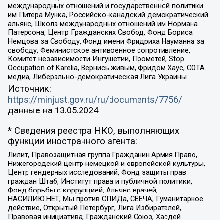
международных отношений и государственной политики
им Питера Мунка, Российско-канадский демократический
альянс, Школа международных отношений им Нормана
Патерсона, Центр Гражданских Свобод, Фонд Бориса
Немцова за Свободу, Фонд имени Фридриха Науманна за
свободу, Феминистское антивоенное сопротивление,
Комитет независимости Ингушетии, Прометей, Stop
Occupation of Karelia, Вернись живым, Фридом Хаус, СОТА
медиа, Либерально-демократическая Лига Украины
Источник:
https://minjust.gov.ru/ru/documents/7756/
данные на
13.05.2024
* Сведения реестра НКО, выполняющих
функции иностранного агента:
Лилит, Правозащитная группа Гражданин.Армия.Право,
Нижегородский центр немецкой и европейской культуры,
Центр гендерных исследований, Фонд защиты прав
граждан Штаб, Институт права и публичной политики,
Фонд борьбы с коррупцией, Альянс врачей,
НАСИЛИЮ.НЕТ, Мы против СПИДа, СВЕЧА, Гуманитарное
действие, Открытый Петербург, Лига Избирателей,
Правовая инициатива, Гражданский Союз, Хасдей