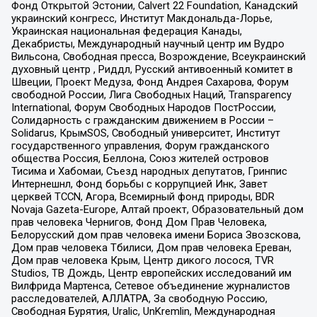
Фонд Открытой Эстонии, Calvert 22 Foundation, Канадский
украинский конгресс, Институт Макдональда-Лорье,
Украинская национальная федерация Канады,
Декабристы, Международный научный центр им Вудро
Вильсона, Свободная пресса, Возрождение, Всеукраинский
духовный центр , Риддл, Русский антивоенный комитет в
Швеции, Проект Медуза, Фонд Андрея Сахарова, Форум
свободной России, Лига Свободных Наций, Transparеncy
International, Форум Свободных Народов ПостРоссии,
Солидарность с гражданским движением в России –
Solidarus, КрымSOS, Свободный университет, Институт
государственного управления, Форум гражданского
общества Россия, Беллона, Союз жителей островов
Тисима и Хабомаи, Съезд народных депутатов, Гринпис
Интернешнл, Фонд борьбы с коррупцией Инк, Завет
церквей TCCN, Агора, Всемирный фонд природы, BDR
Novaja Gazeta-Europe, Алтай проект, Образовательный дом
прав человека Чернигов, Фонд Дом Прав Человека,
Белорусский дом прав человека имени Бориса Звозскова,
Дом прав человека Тбилиси, Дом прав человека Ереван,
Дом прав человека Крым, Центр дикого лосося, TVR
Studios, ТВ Дождь, Центр европейских исследований им
Вилфрида Мартенса, Сетевое объединение журналистов
расследователей, АЛЛАТРА, За свободную Россию,
Свободная Бурятия, Uralic, UnKremlin, Международная