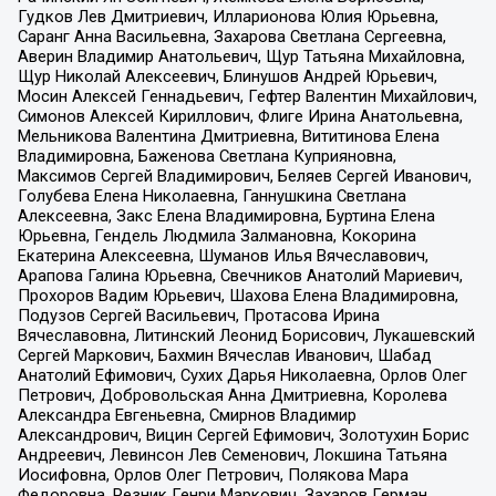
Гудков Лев Дмитриевич, Илларионова Юлия Юрьевна,
Саранг Анна Васильевна, Захарова Светлана Сергеевна,
Аверин Владимир Анатольевич, Щур Татьяна Михайловна,
Щур Николай Алексеевич, Блинушов Андрей Юрьевич,
Мосин Алексей Геннадьевич, Гефтер Валентин Михайлович,
Симонов Алексей Кириллович, Флиге Ирина Анатольевна,
Мельникова Валентина Дмитриевна, Вититинова Елена
Владимировна, Баженова Светлана Куприяновна,
Максимов Сергей Владимирович, Беляев Сергей Иванович,
Голубева Елена Николаевна, Ганнушкина Светлана
Алексеевна, Закс Елена Владимировна, Буртина Елена
Юрьевна, Гендель Людмила Залмановна, Кокорина
Екатерина Алексеевна, Шуманов Илья Вячеславович,
Арапова Галина Юрьевна, Свечников Анатолий Мариевич,
Прохоров Вадим Юрьевич, Шахова Елена Владимировна,
Подузов Сергей Васильевич, Протасова Ирина
Вячеславовна, Литинский Леонид Борисович, Лукашевский
Сергей Маркович, Бахмин Вячеслав Иванович, Шабад
Анатолий Ефимович, Сухих Дарья Николаевна, Орлов Олег
Петрович, Добровольская Анна Дмитриевна, Королева
Александра Евгеньевна, Смирнов Владимир
Александрович, Вицин Сергей Ефимович, Золотухин Борис
Андреевич, Левинсон Лев Семенович, Локшина Татьяна
Иосифовна, Орлов Олег Петрович, Полякова Мара
Федоровна, Резник Генри Маркович, Захаров Герман