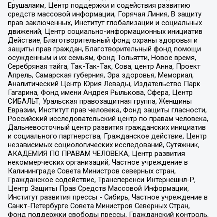
Ерушалаим, Центр поддержки и содействия развитию
средств массовой информации, Горячая Линия, В защиту
прав заключенных, Институт глобализации и социальных
движений, Центр социально-информационных инициатив
Действие, Благотворительный фонд охраны здоровья и
защиты прав граждан, Благотворительный фонд помощи
осужденным и их семьям, Фонд Тольятти, Новое время,
Серебряная тайга, Так-Так-Так, Сова, центр Анна, Проект
Апрель, Самарская губерния, Эра здоровья, Мемориал,
Аналитический Центр Юрия Левады, Издательство Парк
Гагарина, Фонд имени Андрея Рылькова, Сфера, Центр
СИБАЛЬТ, Уральская правозащитная группа, Женщины
Евразии, Институт прав человека, Фонд защиты гласности,
Российский исследовательский центр по правам человека,
Дальневосточный центр развития гражданских инициатив
и социального партнерства, Гражданское действие, Центр
независимых социологических исследований, Сутяжник,
АКАДЕМИЯ ПО ПРАВАМ ЧЕЛОВЕКА, Центр развития
некоммерческих организаций, Частное учреждение в
Калининграде Совета Министров северных стран,
Гражданское содействие, Трансперенси Интернешнл-Р,
Центр Защиты Прав Средств Массовой Информации,
Институт развития прессы - Сибирь, Частное учреждение в
Санкт-Петербурге Совета Министров Северных Стран,
Фонд поддержки свободы прессы, Гражданский контроль,