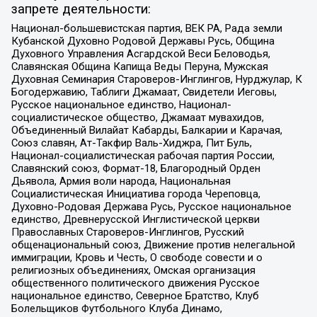
запрете деятельности:
Национал-большевистская партия, ВЕК РА, Рада земли
Кубанской Духовно Родовой Державы Русь, Община
Духовного Управления Асгардской Веси Беловодья,
Славянская Община Капища Веды Перуна, Мужская
Духовная Семинария Староверов-Инглингов, Нурджулар, К
Богодержавию, Таблиги Джамаат, Свидетели Иеговы,
Русское национальное единство, Национал-
социалистическое общество, Джамаат мувахидов,
Объединенный Вилайат Кабарды, Балкарии и Карачая,
Союз славян, Ат-Такфир Валь-Хиджра, Пит Буль,
Национал-социалистическая рабочая партия России,
Славянский союз, Формат-18, Благородный Орден
Дьявола, Армия воли народа, Национальная
Социалистическая Инициатива города Череповца,
Духовно-Родовая Держава Русь, Русское национальное
единство, Древнерусской Инглистической церкви
Православных Староверов-Инглингов, Русский
общенациональный союз, Движение против нелегальной
иммиграции, Кровь и Честь, О свободе совести и о
религиозных объединениях, Омская организация
общественного политического движения Русское
национальное единство, Северное Братство, Клуб
Болельщиков Футбольного Клуба Динамо,