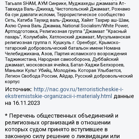
Тагьаля SHAM, АУМ Синрике, Муджахеды джамаата Ат-
Тавхида Валь-Джихад, Чистопольский Джамаат, Рохнамо
ба суи давлати исломи, Террористическое сообщество
Сеть, Катиба Таухид валь-Джихад, Хайят Тахрир аш-Шам,
Ахлю Сунна Валь Джамаа, National Socialism/White Power,
Артподготовка, Религиозная группа “Джамаат “Красный
пахарь”, Колумбайн, Хатлонский джамаат, Мусульманская
религиозная группа п. Кушкуль г. Оренбург, Крымско-
татарский добровольческий батальон имени Номана
Челебиджихана, Азов, Партия исламского возрождения
Таджикистана, Народная самооборона, Дуббайский
джамаат, московская ячейка, Батал-Хаджи Белхороев,
Маньяки Культ Убийц, Молодёжь Которая Улыбается,
Легион Свобода России, Айдар, Русский добровольческий
корпус
Источник:
http://nac.gov.ru/terroristicheskie-i-
ekstremistskie-organizacii-i-materialy.html
данные
на
16.11.2023
* Перечень общественных объединений и
религиозных организаций в отношении
которых судом принято вступившее в
законную силу решение о ликвидации или