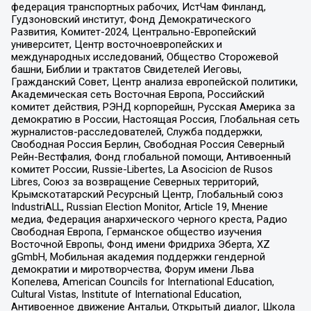
федерация транспортных рабочих, ИстЧам Финланд,
Гудзоновский институт, Фонд Демократического
Развития, Комитет-2024, Центрально-Европейский
университет, Центр восточноевропейских и
международных исследований, Общество Сторожевой
башни, Библии и трактатов Свидетелей Иеговы,
Гражданский Совет, Центр анализа европейской политики,
Академическая сеть Восточная Европа, Российский
комитет действия, РЭНД корпорейшн, Русская Америка за
демократию в России, Настоящая Россия, Глобальная сеть
журналистов-расследователей, Служба поддержки,
Свободная Россия Берлин, Свободная Россия Северный
Рейн-Вестфалия, Фонд глобальной помощи, Антивоенный
комитет России, Russie-Libertes, La Asocicion de Rusos
Libres, Союз за возвращение Северных территорий,
Крымскотатарский Ресурсный Центр, Глобальный союз
IndustriALL, Russian Election Monitor, Article 19, Мнение
медиа, Федерация анархического черного креста, Радио
Свободная Европа, Германское общество изучения
Восточной Европы, Фонд имени Фридриха Эберта, XZ
gGmbH, Мобильная академия поддержки гендерной
демократии и миротворчества, Форум имени Льва
Копелева, American Councils for International Education,
Cultural Vistas, Institute of International Education,
Антивоенное движение Антальи, Открытый диалог, Школа