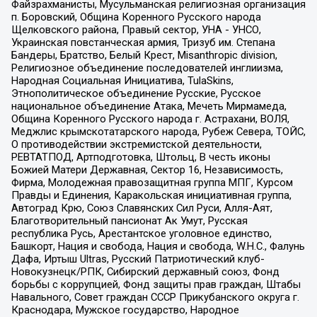
Файзрахманисты, Мусульманская религиозная организация
п. Боровский, Община Коренного Русского народа
Щелковского района, Правый сектор, УНА - УНСО,
Украинская повстанческая армия, Тризуб им. Степана
Бандеры, Братство, Белый Крест, Misanthropic division,
Религиозное объединение последователей инглиизма,
Народная Социальная Инициатива, TulaSkins,
Этнополитическое объединение Русские, Русское
национальное объединение Атака, Мечеть Мирмамеда,
Община Коренного Русского народа г. Астрахани, ВОЛЯ,
Меджлис крымскотатарского народа, Рубеж Севера, ТОЙС,
О противодействии экстремистской деятельности,
РЕВТАТПОД, Артподготовка, Штольц, В честь иконы
Божией Матери Державная, Сектор 16, Независимость,
Фирма, Молодежная правозащитная группа МПГ, Курсом
Правды и Единения, Каракольская инициативная группа,
Автоград Крю, Союз Славянских Сил Руси, Алля-Аят,
Благотворительный пансионат Ак Умут, Русская
республика Русь, Арестантское уголовное единство,
Башкорт, Нация и свобода, Нация и свобода, W.H.С., Фалунь
Дафа, Иртыш Ultras, Русский Патриотический клуб-
Новокузнецк/РПК, Сибирский державный союз, Фонд
борьбы с коррупцией, Фонд защиты прав граждан, Штабы
Навального, Совет граждан СССР Прикубанского округа г.
Краснодара, Мужское государство, Народное