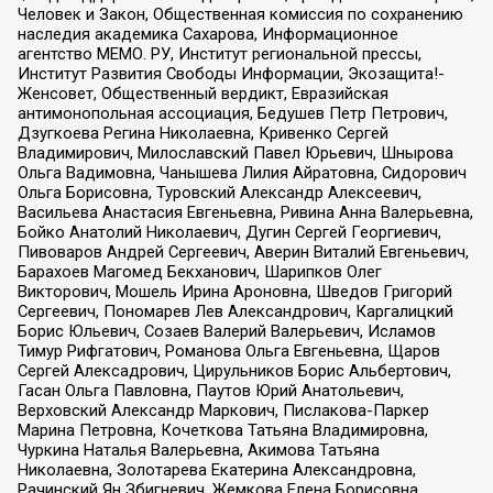
Человек и Закон, Общественная комиссия по сохранению
наследия академика Сахарова, Информационное
агентство МЕМО. РУ, Институт региональной прессы,
Институт Развития Свободы Информации, Экозащита!-
Женсовет, Общественный вердикт, Евразийская
антимонопольная ассоциация, Бедушев Петр Петрович,
Дзугкоева Регина Николаевна, Кривенко Сергей
Владимирович, Милославский Павел Юрьевич, Шнырова
Ольга Вадимовна, Чанышева Лилия Айратовна, Сидорович
Ольга Борисовна, Туровский Александр Алексеевич,
Васильева Анастасия Евгеньевна, Ривина Анна Валерьевна,
Бойко Анатолий Николаевич, Дугин Сергей Георгиевич,
Пивоваров Андрей Сергеевич, Аверин Виталий Евгеньевич,
Барахоев Магомед Бекханович, Шарипков Олег
Викторович, Мошель Ирина Ароновна, Шведов Григорий
Сергеевич, Пономарев Лев Александрович, Каргалицкий
Борис Юльевич, Созаев Валерий Валерьевич, Исламов
Тимур Рифгатович, Романова Ольга Евгеньевна, Щаров
Сергей Алексадрович, Цирульников Борис Альбертович,
Гасан Ольга Павловна, Паутов Юрий Анатольевич,
Верховский Александр Маркович, Пислакова-Паркер
Марина Петровна, Кочеткова Татьяна Владимировна,
Чуркина Наталья Валерьевна, Акимова Татьяна
Николаевна, Золотарева Екатерина Александровна,
Рачинский Ян Збигневич, Жемкова Елена Борисовна,