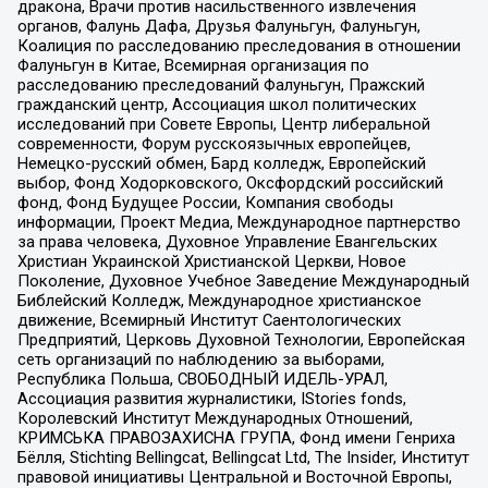
дракона, Врачи против насильственного извлечения
органов, Фалунь Дафа, Друзья Фалуньгун, Фалуньгун,
Коалиция по расследованию преследования в отношении
Фалуньгун в Китае, Всемирная организация по
расследованию преследований Фалуньгун, Пражский
гражданский центр, Ассоциация школ политических
исследований при Совете Европы, Центр либеральной
современности, Форум русскоязычных европейцев,
Немецко-русский обмен, Бард колледж, Европейский
выбор, Фонд Ходорковского, Оксфордский российский
фонд, Фонд Будущее России, Компания свободы
информации, Проект Медиа, Международное партнерство
за права человека, Духовное Управление Евангельских
Христиан Украинской Христианской Церкви, Новое
Поколение, Духовное Учебное Заведение Международный
Библейский Колледж, Международное христианское
движение, Всемирный Институт Саентологических
Предприятий, Церковь Духовной Технологии, Европейская
сеть организаций по наблюдению за выборами,
Республика Польша, СВОБОДНЫЙ ИДЕЛЬ-УРАЛ,
Ассоциация развития журналистики, IStories fonds,
Королевский Институт Международных Отношений,
КРИМСЬКА ПРАВОЗАХИСНА ГРУПА, Фонд имени Генриха
Бёлля, Stichting Bellingcat, Bellingcat Ltd, The Insider, Институт
правовой инициативы Центральной и Восточной Европы,