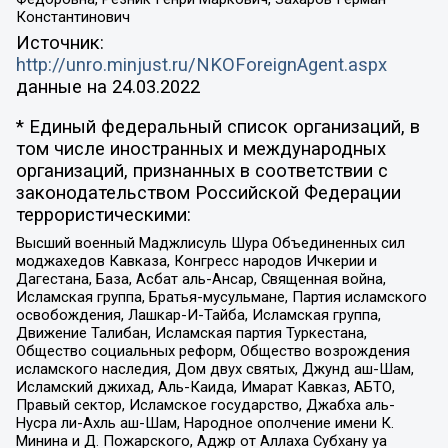
Константинович
Источник:
http://unro.minjust.ru/NKOForeignAgent.aspx
данные на
24.03.2022
* Единый федеральный список организаций, в
том числе иностранных и международных
организаций, признанных в соответствии с
законодательством Российской Федерации
террористическими:
Высший военный Маджлисуль Шура Объединенных сил
моджахедов Кавказа, Конгресс народов Ичкерии и
Дагестана, База, Асбат аль-Ансар, Священная война,
Исламская группа, Братья-мусульмане, Партия исламского
освобождения, Лашкар-И-Тайба, Исламская группа,
Движение Талибан, Исламская партия Туркестана,
Общество социальных реформ, Общество возрождения
исламского наследия, Дом двух святых, Джунд аш-Шам,
Исламский джихад, Аль-Каида, Имарат Кавказ, АБТО,
Правый сектор, Исламское государство, Джабха аль-
Нусра ли-Ахль аш-Шам, Народное ополчение имени К.
Минина и Д. Пожарского, Аджр от Аллаха Субхану уа