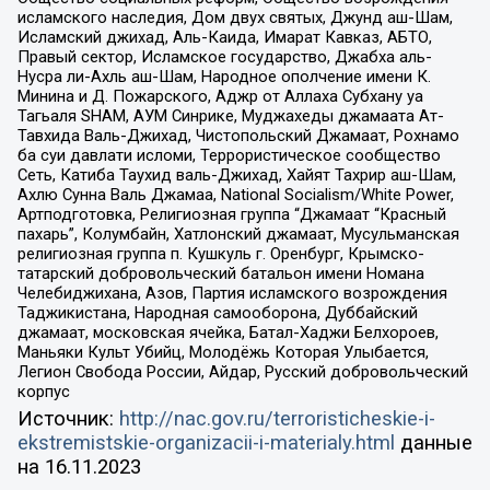
исламского наследия, Дом двух святых, Джунд аш-Шам,
Исламский джихад, Аль-Каида, Имарат Кавказ, АБТО,
Правый сектор, Исламское государство, Джабха аль-
Нусра ли-Ахль аш-Шам, Народное ополчение имени К.
Минина и Д. Пожарского, Аджр от Аллаха Субхану уа
Тагьаля SHAM, АУМ Синрике, Муджахеды джамаата Ат-
Тавхида Валь-Джихад, Чистопольский Джамаат, Рохнамо
ба суи давлати исломи, Террористическое сообщество
Сеть, Катиба Таухид валь-Джихад, Хайят Тахрир аш-Шам,
Ахлю Сунна Валь Джамаа, National Socialism/White Power,
Артподготовка, Религиозная группа “Джамаат “Красный
пахарь”, Колумбайн, Хатлонский джамаат, Мусульманская
религиозная группа п. Кушкуль г. Оренбург, Крымско-
татарский добровольческий батальон имени Номана
Челебиджихана, Азов, Партия исламского возрождения
Таджикистана, Народная самооборона, Дуббайский
джамаат, московская ячейка, Батал-Хаджи Белхороев,
Маньяки Культ Убийц, Молодёжь Которая Улыбается,
Легион Свобода России, Айдар, Русский добровольческий
корпус
Источник:
http://nac.gov.ru/terroristicheskie-i-
ekstremistskie-organizacii-i-materialy.html
данные
на
16.11.2023