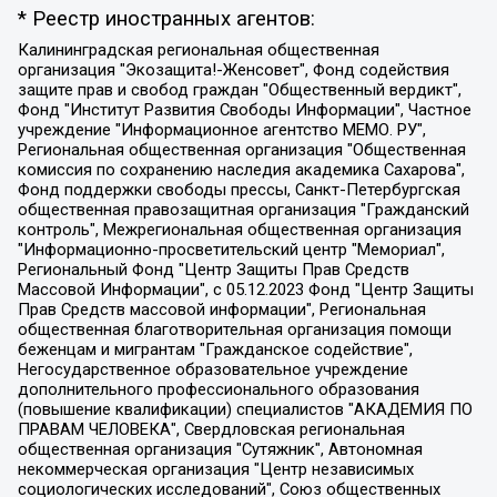
* Реестр иностранных агентов:
Калининградская региональная общественная организация "Экозащита!-Женсовет", Фонд содействия защите прав и свобод граждан "Общественный вердикт", Фонд "Институт Развития Свободы Информации", Частное учреждение "Информационное агентство МЕМО. РУ", Региональная общественная организация "Общественная комиссия по сохранению наследия академика Сахарова", Фонд поддержки свободы прессы, Санкт-Петербургская общественная правозащитная организация "Гражданский контроль", Межрегиональная общественная организация "Информационно-просветительский центр "Мемориал", Региональный Фонд "Центр Защиты Прав Средств Массовой Информации", с 05.12.2023 Фонд "Центр Защиты Прав Средств массовой информации", Региональная общественная благотворительная организация помощи беженцам и мигрантам "Гражданское содействие", Негосударственное образовательное учреждение дополнительного профессионального образования (повышение квалификации) специалистов "АКАДЕМИЯ ПО ПРАВАМ ЧЕЛОВЕКА", Свердловская региональная общественная организация "Сутяжник", Автономная некоммерческая организация "Центр независимых социологических исследований", Союз общественных объединений "Российский исследовательский центр по правам человека", Региональное общественное учреждение научно-информационный центр "МЕМОРИАЛ", Некоммерческая организация "Фонд защиты гласности", Автономная некоммерческая организация "Институт прав человека", Городская общественная организация "Екатеринбургское общество "МЕМОРИАЛ", Городская общественная организация "Рязанское историко-просветительское и правозащитное общество "Мемориал" (Рязанский Мемориал), Челябинский региональный орган общественной самодеятельности – женское общественное объединение "Женщины Евразии", Челябинский региональный орган общественной самодеятельности "Уральская правозащитная группа", Фонд содействия защите здоровья и социальной справедливости имени Андрея Рылькова, Автономная Некоммерческая Организация "Аналитический Центр Юрия Левады", Автономная некоммерческая организация социальной поддержки населения "Проект Апрель", Региональная общественная организация помощи женщинам и детям, находящимся в кризисной ситуации "Информационно-методический центр "Анна", Фонд содействия развитию массовых коммуникаций и правовому просвещению "Так-так-Так", Фонд содействия устойчивому развитию "Серебряная тайга", Свердловский региональный общественный фонд социальных проектов "Новое время", "Idel.Реалии", Кавказ.Реалии, Крым.Реалии, Телеканал Настоящее Время, Татаро-башкирская служба Радио Свобода (Azatliq Radiosi), Радио Свободная Европа/Радио Свобода (PCE/PC), "Сибирь.Реалии", "Фактограф", Благотворительный фонд помощи осужденным и их семьям, Автономная некоммерческая организация "Институт глобализации и социальных движений", Фонд "В защиту прав заключенных", Частное учреждение "Центр поддержки и содействия развитию средств массовой информации", Пензенский региональный общественный благотворительный фонд "Гражданский союз", "Север.Реалии", Некоммерческая организация Фонд "Правовая инициатива", Общество с ограниченной ответственностью "Радио Свободная Европа/Радио Свобода", Чешское информационное агентство "MEDIUM-ORIENT", Красноярская региональная общественная организация "Мы против СПИДа", Камалягин Денис Николаевич, Маркелов Сергей Евгеньевич, Пономарев Лев Александрович, Савицкая Людмила Алексеевна, Автономная некоммерческая организация "Центр по работе с проблемой насилия "НАСИЛИЮ.НЕТ", Межрегиональный профессиональный союз работников здравоохранения "Альянс врачей", Юридическое лицо, зарегистрированное в Латвийской Республике, SIA "Medusa Project" (регистрационный номер 40103797863, дата регистрации 10.06.2014), Некоммерческая организация "Фонд по борьбе с коррупцией", Автономная некоммерческая организация "Институт права и публичной политики", Баданин Роман Сергеевич, Гликин Максим Александрович, Железнова Мария Михайловна, Лукьянова Юлия Сергеевна, Маетная Елизавета Витальевна, Маняхин Петр Борисович, Чуракова Ольга Владимировна, Ярош Юлия Петровна, Юридическое лицо "The Insider SIA", зарегистрированное в Риге, Латвийская Республика (дата регистрации 26.06.2015), являющееся администратором доменного имени интернет-издания "The Insider SIA", https://theins.ru, Постернак Алексей Евгеньевич, Рубин Михаил Аркадьевич, Анин Роман Александрович, Юридическое лицо Istories fonds, зарегистрированное в Латвийской Республике (регистрационный номер 50008295751, дата регистрации 24.02.2020), Великовский Дмитрий Александрович, Долинина Ирина Николаевна, Мароховская Алеся Алексеевна, Шлейнов Роман Юрьевич, Шмагун Олеся Валентиновна, Общество с ограниченной ответственностью "Альтаир 2021", Общество с ограниченной ответственностью "Вега 2021", Общество с ограниченной ответственностью "Главный редактор 2021", Общество с ограниченной ответственностью "Ромашки монолит", Важенков Артем Валерьевич, Ивановская областная общественная организация "Центр гендерных исследований", Гурман Юрий Альбертович, Медиапроект "ОВД-Инфо", Егоров Владимир Владимирович, Жилинский Владимир Александрович, Общество с ограниченной ответственностью "ЗП", Иванова София Юрьевна, Карезина Инна Павловна, Кильтау Екатерина Викторовна, Петров Алексей Викторович, Пискунов Сергей Евгеньевич, Смирнов Сергей Сергеевич, Тихонов Михаил Сергеевич, Общество с ограниченной ответственностью "ЖУРНАЛИСТ-ИНОСТРАННЫЙ АГЕНТ", Арапова Галина Юрьевна, Вольтская Татьяна Анатольевна, Американская компания "Mason G.E.S. Anonymous Foundation" (США), являющаяся владельцем интернет-издания https://mnews.world/, Компания "Stichting Bellingcat", зарегистрированная в Нидерландах (дата регистрации 11.07.2018), Захаров Андрей Вячеславович, Клепиковская Екатерина Дмитриевна, Общество с ограниченной ответственностью "МЕМО", Перл Роман Александрович, Симонов Евгений Алексеевич, Соловьева Елена Анатольевна, Сотников Даниил Владимирович, Сурначева Елизавета Дмитриевна, Автономная некоммерческая организация по защите прав человека и информированию населения "Якутия – Наше Мнение", Общество с ограниченной ответственностью "Москоу диджитал медиа", с 26.01.2023 Общество с ограниченной ответственностью "Чайка Белые сады", Ветошкина Валерия Валерьевна, Заговора Максим Александрович, Межрегиональное общественное движение "Российская ЛГБТ - сеть", Оленичев Максим Владимирович, Павлов Иван Юрьевич, Скворцова Елена Сергеевна, Общество с ограниченной ответственностью "Как бы инагент", Кочетков Игорь Викторович, Общество с ограниченной ответственностью "Честные выборы", Еланчик Олег Александрович, Общество с ограниченной ответственностью "Нобелевский призыв", Гималова Регина Эмилевна, Григорьев Андрей Валерьевич, Григорьева Алина Александровна, Ассоциация по содействию защите прав призывников, альтернативнослужащих и военнослужащих "Правозащитная группа "Гражданин.Армия.Право", Хисамова Регина Фаритовна, Автономная некоммерческая организация по реализации социально-правовых программ "Лилит", Дальневосточное общественное движение "Маяк", Санкт-Петербургская ЛГБТ-инициативная группа "Выход", Инициативная группа ЛГБТ+ "Реверс", Алексеев Андрей Викторович, Бекбулатова Таисия Львовна, Беляев Иван Михайлович, Владыкина Елена Сергеевна, Гельман Марат Александрович, Никульшина Вероника Юрьевна, Толоконникова Надежда Андреевна, Шендерович Виктор Анатольевич, Общество с ограниченной ответственностью "Данное сообщение", Общество с ограниченной ответственностью Издательский дом "Новая глава", Айнбиндер Александра Александровна, Московский комьюнити-центр для ЛГБТ+инициатив, Благотворительный фонд развития филантропии, Deutsche Welle (Германия, Kurt-Schumacher-Strasse 3, 53113 Bonn), Борзунова Мария Михайловна, Воробьев Виктор Викторович, Голубева Анна Львовна, Константинова Алла Михайловна, Малкова Ирина Владимировна, Мурадов Мурад Абдулгалимович, Осетинская Елизавета Николаевна, Понасенков Евгений Николаевич, Ганапольский Матвей Юрьевич, Киселев Евгений Алексеевич, Борухович Ирина Григорьевна, Дремин Иван Тимофеевич, Дубровский Дмитрий Викторович, Красноярская региональная общественная организация поддержки и развития альтернативных образовательных технологий и межкультурных коммуникаций "ИНТЕРРА", Маяковская Екатерина Алексеевна, Фейгин Марк Захарович, Филимонов Андрей Викторович, Дзугкоева Регина Николаевна, Доброхотов Роман Александрович, Дудь Юрий Александрович, Елкин Сергей Владимирович, Кругликов Кирилл Игоревич, Сабунаева Мария Леонидовна, Семенов Алексей Владимирович, Шаинян Карен Багратович, Шульман Екатерина Михайловна, Асафьев Артур Валерьевич, Вахштайн Виктор Семенович, Венедиктов Алексей Алексеевич, Лушникова Екатерина Евгеньевна, Волков Леонид Михайлович, Невзоров Александр Глебович, Пархоменко Сергей Борисович, Сироткин Ярослав Николаевич, Кара-Мурза Владимир Владимирович, Баранова Наталья Владимировна, Гозман Леонид Яковлевич, Кагарлицкий Борис Юльевич, Климарев Михаил Валерьевич, Милов Владимир Станиславович, Автономная некоммерческая организация Краснодарский центр современного искусства "Типография", Моргенштерн Алишер Тагирович, Соболь Любовь Эдуардовна, Общество с ограниченной ответственностью "ЛИЗА НОРМ", Каспаров Гарри Кимович, Ходорковский Михаил Борисович, Общество с ограниченной ответственностью "Апрельские тезисы", Данилович Ирина Брониславовна, Кашин Олег Владимирович, Петров Николай Владимирович, Пивоваров Алексей Владимирович, Соколов Михаил Владимирович, Цветкова Юлия Владимировна, Чичваркин Евгений Александрович, Комитет против пыток/Команда против пыток, Общество с ограниченной ответственностью "Первый научный", Общество с ограниченной ответственностью "Вертолет и ко", Белоцерковская Вероника Борисовна, Кац Максим Евгеньевич, Лазарева Татьяна Юрьевна, Шаведдинов Руслан Табризович, Яшин Илья Валерьевич, Общество с ограниченной ответственностью "Иноагент ААВ", Алешковский Дмитрий Петрович, Альбац Евгения Марковна, Быков Дмитрий Львович, Галямина Юлия Евгеньевна, Лойко Сергей Леонидович, Мартынов Кирилл Константинович, Медведев Сергей Александрович, Крашенинников Федор Геннадиевич, Гордеева Катерина Вл