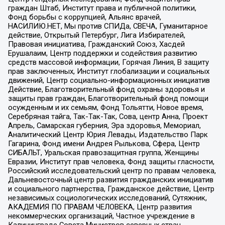
граждан Штаб, Институт права и публичной политики,
Фонд борьбы с коррупцией, Альянс врачей,
НАСИЛИЮ.НЕТ, Мы против СПИДа, СВЕЧА, Гуманитарное
действие, Открытый Петербург, Лига Избирателей,
Правовая инициатива, Гражданский Союз, Хасдей
Ерушалаим, Центр поддержки и содействия развитию
средств массовой информации, Горячая Линия, В защиту
прав заключенных, Институт глобализации и социальных
движений, Центр социально-информационных инициатив
Действие, Благотворительный фонд охраны здоровья и
защиты прав граждан, Благотворительный фонд помощи
осужденным и их семьям, Фонд Тольятти, Новое время,
Серебряная тайга, Так-Так-Так, Сова, центр Анна, Проект
Апрель, Самарская губерния, Эра здоровья, Мемориал,
Аналитический Центр Юрия Левады, Издательство Парк
Гагарина, Фонд имени Андрея Рылькова, Сфера, Центр
СИБАЛЬТ, Уральская правозащитная группа, Женщины
Евразии, Институт прав человека, Фонд защиты гласности,
Российский исследовательский центр по правам человека,
Дальневосточный центр развития гражданских инициатив
и социального партнерства, Гражданское действие, Центр
независимых социологических исследований, Сутяжник,
АКАДЕМИЯ ПО ПРАВАМ ЧЕЛОВЕКА, Центр развития
некоммерческих организаций, Частное учреждение в