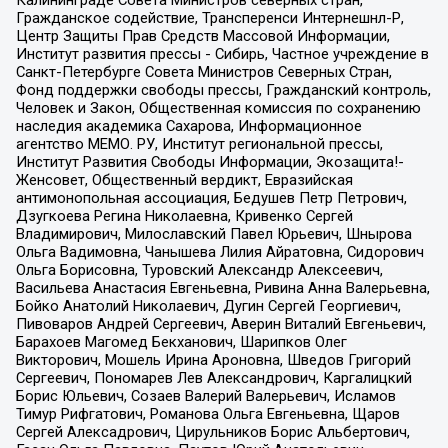
Калининграде Совета Министров северных стран,
Гражданское содействие, Трансперенси Интернешнл-Р,
Центр Защиты Прав Средств Массовой Информации,
Институт развития прессы - Сибирь, Частное учреждение в
Санкт-Петербурге Совета Министров Северных Стран,
Фонд поддержки свободы прессы, Гражданский контроль,
Человек и Закон, Общественная комиссия по сохранению
наследия академика Сахарова, Информационное
агентство МЕМО. РУ, Институт региональной прессы,
Институт Развития Свободы Информации, Экозащита!-
Женсовет, Общественный вердикт, Евразийская
антимонопольная ассоциация, Бедушев Петр Петрович,
Дзугкоева Регина Николаевна, Кривенко Сергей
Владимирович, Милославский Павел Юрьевич, Шнырова
Ольга Вадимовна, Чанышева Лилия Айратовна, Сидорович
Ольга Борисовна, Туровский Александр Алексеевич,
Васильева Анастасия Евгеньевна, Ривина Анна Валерьевна,
Бойко Анатолий Николаевич, Дугин Сергей Георгиевич,
Пивоваров Андрей Сергеевич, Аверин Виталий Евгеньевич,
Барахоев Магомед Бекханович, Шарипков Олег
Викторович, Мошель Ирина Ароновна, Шведов Григорий
Сергеевич, Пономарев Лев Александрович, Каргалицкий
Борис Юльевич, Созаев Валерий Валерьевич, Исламов
Тимур Рифгатович, Романова Ольга Евгеньевна, Щаров
Сергей Алексадрович, Цирульников Борис Альбертович,