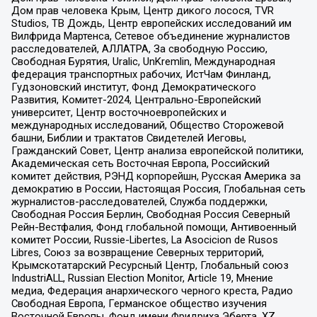
Дом прав человека Крым, Центр дикого лосося, TVR
Studios, ТВ Дождь, Центр европейских исследований им
Вилфрида Мартенса, Сетевое объединение журналистов
расследователей, АЛЛАТРА, За свободную Россию,
Свободная Бурятия, Uralic, UnKremlin, Международная
федерация транспортных рабочих, ИстЧам Финланд,
Гудзоновский институт, Фонд Демократического
Развития, Комитет-2024, Центрально-Европейский
университет, Центр восточноевропейских и
международных исследований, Общество Сторожевой
башни, Библии и трактатов Свидетелей Иеговы,
Гражданский Совет, Центр анализа европейской политики,
Академическая сеть Восточная Европа, Российский
комитет действия, РЭНД корпорейшн, Русская Америка за
демократию в России, Настоящая Россия, Глобальная сеть
журналистов-расследователей, Служба поддержки,
Свободная Россия Берлин, Свободная Россия Северный
Рейн-Вестфалия, Фонд глобальной помощи, Антивоенный
комитет России, Russie-Libertes, La Asocicion de Rusos
Libres, Союз за возвращение Северных территорий,
Крымскотатарский Ресурсный Центр, Глобальный союз
IndustriALL, Russian Election Monitor, Article 19, Мнение
медиа, Федерация анархического черного креста, Радио
Свободная Европа, Германское общество изучения
Восточной Европы, Фонд имени Фридриха Эберта, XZ