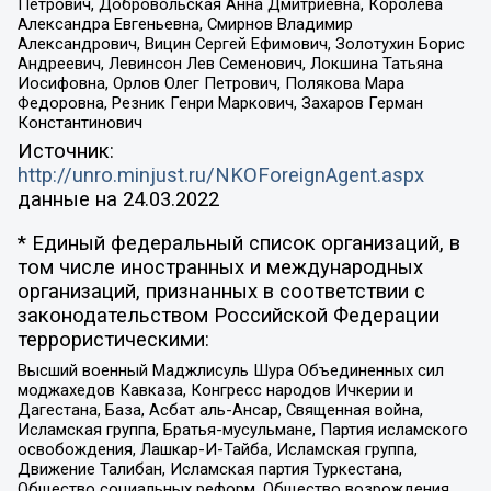
Петрович, Добровольская Анна Дмитриевна, Королева
Александра Евгеньевна, Смирнов Владимир
Александрович, Вицин Сергей Ефимович, Золотухин Борис
Андреевич, Левинсон Лев Семенович, Локшина Татьяна
Иосифовна, Орлов Олег Петрович, Полякова Мара
Федоровна, Резник Генри Маркович, Захаров Герман
Константинович
Источник:
http://unro.minjust.ru/NKOForeignAgent.aspx
данные на
24.03.2022
* Единый федеральный список организаций, в
том числе иностранных и международных
организаций, признанных в соответствии с
законодательством Российской Федерации
террористическими:
Высший военный Маджлисуль Шура Объединенных сил
моджахедов Кавказа, Конгресс народов Ичкерии и
Дагестана, База, Асбат аль-Ансар, Священная война,
Исламская группа, Братья-мусульмане, Партия исламского
освобождения, Лашкар-И-Тайба, Исламская группа,
Движение Талибан, Исламская партия Туркестана,
Общество социальных реформ, Общество возрождения