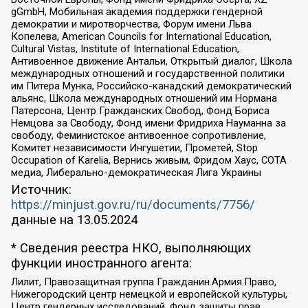
gGmbH, Мобильная академия поддержки гендерной
демократии и миротворчества, Форум имени Льва
Копелева, American Councils for International Education,
Cultural Vistas, Institute of International Education,
Антивоенное движение Антальи, Открытый диалог, Школа
международных отношений и государственной политики
им Питера Мунка, Российско-канадский демократический
альянс, Школа международных отношений им Нормана
Патерсона, Центр Гражданских Свобод, Фонд Бориса
Немцова за Свободу, Фонд имени Фридриха Науманна за
свободу, Феминистское антивоенное сопротивление,
Комитет независимости Ингушетии, Прометей, Stop
Occupation of Karelia, Вернись живым, Фридом Хаус, СОТА
медиа, Либерально-демократическая Лига Украины
Источник:
https://minjust.gov.ru/ru/documents/7756/
данные на
13.05.2024
* Сведения реестра НКО, выполняющих
функции иностранного агента:
Лилит, Правозащитная группа Гражданин.Армия.Право,
Нижегородский центр немецкой и европейской культуры,
Центр гендерных исследований, Фонд защиты прав