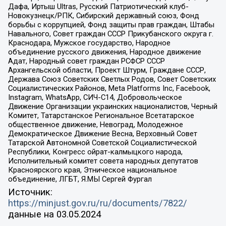
Дафа, Иртыш Ultras, Русский Патриотический клуб-
Новокузнецк/РПК, Сибирский державный союз, Фонд
борьбы с коррупцией, Фонд защиты прав граждан, Штабы
Навального, Совет граждан СССР Прикубанского округа г.
Краснодара, Мужское государство, Народное
объединение русского движения, Народное движение
Адат, Народный совет граждан РСФСР СССР
Архангельской области, Проект Штурм, Граждане СССР,
Держава Союз Советских Светлых Родов, Совет Советских
Социалистических Районов, Meta Platforms Inc, Facebook,
Instagram, WhatsApp, СИЧ-С14, Добровольческое
Движение Организации украинских националистов, Черный
Комитет, Татарстанское Региональное Всетатарское
общественное движение, Невоград, Молодежное
Демократическое Движение Весна, Верховный Совет
Татарской Автономной Советской Социалистической
Республики, Конгресс ойрат-калмыцкого народа,
Исполнительный комитет совета народных депутатов
Красноярского края, Этническое национальное
объединение, ЛГБТ, Я.МЫ Сергей Фургал
Источник:
https://minjust.gov.ru/ru/documents/7822/
данные на
03.05.2024