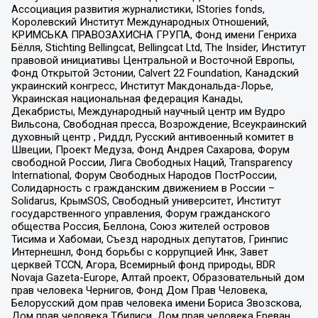
Ассоциация развития журналистики, IStories fonds,
Королевский Институт Международных Отношений,
КРИМСЬКА ПРАВОЗАХИСНА ГРУПА, Фонд имени Генриха
Бёлля, Stichting Bellingcat, Bellingcat Ltd, The Insider, Институт
правовой инициативы Центральной и Восточной Европы,
Фонд Открытой Эстонии, Calvert 22 Foundation, Канадский
украинский конгресс, Институт Макдональда-Лорье,
Украинская национальная федерация Канады,
Декабристы, Международный научный центр им Вудро
Вильсона, Свободная пресса, Возрождение, Всеукраинский
духовный центр , Риддл, Русский антивоенный комитет в
Швеции, Проект Медуза, Фонд Андрея Сахарова, Форум
свободной России, Лига Свободных Наций, Transparеncy
International, Форум Свободных Народов ПостРоссии,
Солидарность с гражданским движением в России –
Solidarus, КрымSOS, Свободный университет, Институт
государственного управления, Форум гражданского
общества Россия, Беллона, Союз жителей островов
Тисима и Хабомаи, Съезд народных депутатов, Гринпис
Интернешнл, Фонд борьбы с коррупцией Инк, Завет
церквей TCCN, Агора, Всемирный фонд природы, BDR
Novaja Gazeta-Europe, Алтай проект, Образовательный дом
прав человека Чернигов, Фонд Дом Прав Человека,
Белорусский дом прав человека имени Бориса Звозскова,
Дом прав человека Тбилиси, Дом прав человека Ереван,