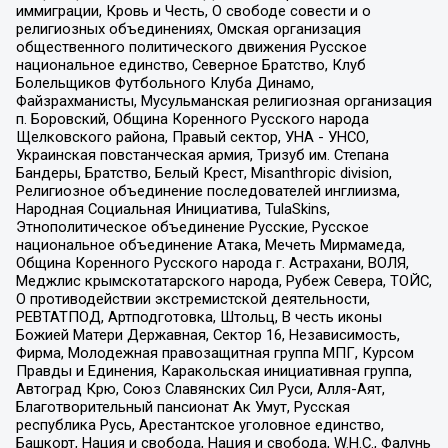
иммиграции, Кровь и Честь, О свободе совести и о
религиозных объединениях, Омская организация
общественного политического движения Русское
национальное единство, Северное Братство, Клуб
Болельщиков Футбольного Клуба Динамо,
Файзрахманисты, Мусульманская религиозная организация
п. Боровский, Община Коренного Русского народа
Щелковского района, Правый сектор, УНА - УНСО,
Украинская повстанческая армия, Тризуб им. Степана
Бандеры, Братство, Белый Крест, Misanthropic division,
Религиозное объединение последователей инглиизма,
Народная Социальная Инициатива, TulaSkins,
Этнополитическое объединение Русские, Русское
национальное объединение Атака, Мечеть Мирмамеда,
Община Коренного Русского народа г. Астрахани, ВОЛЯ,
Меджлис крымскотатарского народа, Рубеж Севера, ТОЙС,
О противодействии экстремистской деятельности,
РЕВТАТПОД, Артподготовка, Штольц, В честь иконы
Божией Матери Державная, Сектор 16, Независимость,
Фирма, Молодежная правозащитная группа МПГ, Курсом
Правды и Единения, Каракольская инициативная группа,
Автоград Крю, Союз Славянских Сил Руси, Алля-Аят,
Благотворительный пансионат Ак Умут, Русская
республика Русь, Арестантское уголовное единство,
Башкорт, Нация и свобода, Нация и свобода, W.H.С., Фалунь