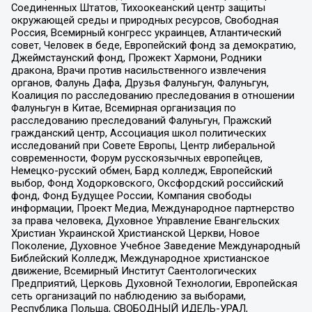
Соединенных Штатов, Тихоокеанский центр защиты
окружающей среды и природных ресурсов, Свободная
Россия, Всемирный конгресс украинцев, Атлантический
совет, Человек в беде, Европейский фонд за демократию,
Джеймстаунский фонд, Прожект Хармони, Родники
дракона, Врачи против насильственного извлечения
органов, Фалунь Дафа, Друзья Фалуньгун, Фалуньгун,
Коалиция по расследованию преследования в отношении
Фалуньгун в Китае, Всемирная организация по
расследованию преследований Фалуньгун, Пражский
гражданский центр, Ассоциация школ политических
исследований при Совете Европы, Центр либеральной
современности, Форум русскоязычных европейцев,
Немецко-русский обмен, Бард колледж, Европейский
выбор, Фонд Ходорковского, Оксфордский российский
фонд, Фонд Будущее России, Компания свободы
информации, Проект Медиа, Международное партнерство
за права человека, Духовное Управление Евангельских
Христиан Украинской Христианской Церкви, Новое
Поколение, Духовное Учебное Заведение Международный
Библейский Колледж, Международное христианское
движение, Всемирный Институт Саентологических
Предприятий, Церковь Духовной Технологии, Европейская
сеть организаций по наблюдению за выборами,
Республика Польша, СВОБОДНЫЙ ИДЕЛЬ-УРАЛ,