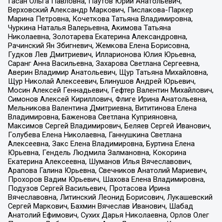
Гасан Ольга Павловна, Паутов Юрий Анатольевич,
Верховский Александр Маркович, Пислакова-Паркер
Марина Петровна, Кочеткова Татьяна Владимировна,
Чуркина Наталья Валерьевна, Акимова Татьяна
Николаевна, Золотарева Екатерина Александровна,
Рачинский Ян Збигневич, Жемкова Елена Борисовна,
Гудков Лев Дмитриевич, Илларионова Юлия Юрьевна,
Саранг Анна Васильевна, Захарова Светлана Сергеевна,
Аверин Владимир Анатольевич, Щур Татьяна Михайловна,
Щур Николай Алексеевич, Блинушов Андрей Юрьевич,
Мосин Алексей Геннадьевич, Гефтер Валентин Михайлович,
Симонов Алексей Кириллович, Флиге Ирина Анатольевна,
Мельникова Валентина Дмитриевна, Вититинова Елена
Владимировна, Баженова Светлана Куприяновна,
Максимов Сергей Владимирович, Беляев Сергей Иванович,
Голубева Елена Николаевна, Ганнушкина Светлана
Алексеевна, Закс Елена Владимировна, Буртина Елена
Юрьевна, Гендель Людмила Залмановна, Кокорина
Екатерина Алексеевна, Шуманов Илья Вячеславович,
Арапова Галина Юрьевна, Свечников Анатолий Мариевич,
Прохоров Вадим Юрьевич, Шахова Елена Владимировна,
Подузов Сергей Васильевич, Протасова Ирина
Вячеславовна, Литинский Леонид Борисович, Лукашевский
Сергей Маркович, Бахмин Вячеслав Иванович, Шабад
Анатолий Ефимович, Сухих Дарья Николаевна, Орлов Олег