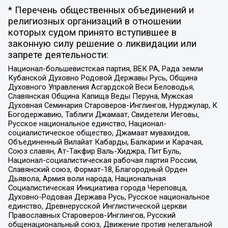
* Перечень общественных объединений и
религиозных организаций в отношении
которых судом принято вступившее в
законную силу решение о ликвидации или
запрете деятельности:
Национал-большевистская партия, ВЕК РА, Рада земли
Кубанской Духовно Родовой Державы Русь, Община
Духовного Управления Асгардской Веси Беловодья,
Славянская Община Капища Веды Перуна, Мужская
Духовная Семинария Староверов-Инглингов, Нурджулар, К
Богодержавию, Таблиги Джамаат, Свидетели Иеговы,
Русское национальное единство, Национал-
социалистическое общество, Джамаат мувахидов,
Объединенный Вилайат Кабарды, Балкарии и Карачая,
Союз славян, Ат-Такфир Валь-Хиджра, Пит Буль,
Национал-социалистическая рабочая партия России,
Славянский союз, Формат-18, Благородный Орден
Дьявола, Армия воли народа, Национальная
Социалистическая Инициатива города Череповца,
Духовно-Родовая Держава Русь, Русское национальное
единство, Древнерусской Инглистической церкви
Православных Староверов-Инглингов, Русский
общенациональный союз, Движение против нелегальной