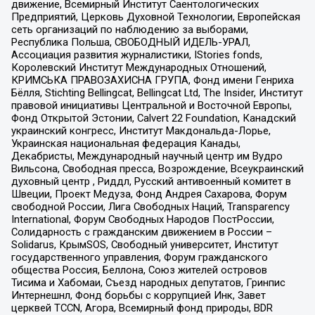
движение, Всемирный Институт Саентологических
Предприятий, Церковь Духовной Технологии, Европейская
сеть организаций по наблюдению за выборами,
Республика Польша, СВОБОДНЫЙ ИДЕЛЬ-УРАЛ,
Ассоциация развития журналистики, IStories fonds,
Королевский Институт Международных Отношений,
КРИМСЬКА ПРАВОЗАХИСНА ГРУПА, Фонд имени Генриха
Бёлля, Stichting Bellingcat, Bellingcat Ltd, The Insider, Институт
правовой инициативы Центральной и Восточной Европы,
Фонд Открытой Эстонии, Calvert 22 Foundation, Канадский
украинский конгресс, Институт Макдональда-Лорье,
Украинская национальная федерация Канады,
Декабристы, Международный научный центр им Вудро
Вильсона, Свободная пресса, Возрождение, Всеукраинский
духовный центр , Риддл, Русский антивоенный комитет в
Швеции, Проект Медуза, Фонд Андрея Сахарова, Форум
свободной России, Лига Свободных Наций, Transparеncy
International, Форум Свободных Народов ПостРоссии,
Солидарность с гражданским движением в России –
Solidarus, КрымSOS, Свободный университет, Институт
государственного управления, Форум гражданского
общества Россия, Беллона, Союз жителей островов
Тисима и Хабомаи, Съезд народных депутатов, Гринпис
Интернешнл, Фонд борьбы с коррупцией Инк, Завет
церквей TCCN, Агора, Всемирный фонд природы, BDR