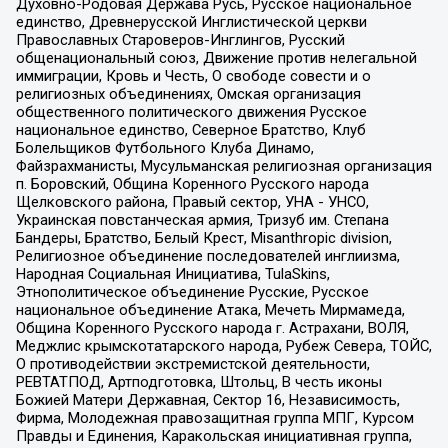
Духовно-Родовая Держава Русь, Русское национальное
единство, Древнерусской Инглистической церкви
Православных Староверов-Инглингов, Русский
общенациональный союз, Движение против нелегальной
иммиграции, Кровь и Честь, О свободе совести и о
религиозных объединениях, Омская организация
общественного политического движения Русское
национальное единство, Северное Братство, Клуб
Болельщиков Футбольного Клуба Динамо,
Файзрахманисты, Мусульманская религиозная организация
п. Боровский, Община Коренного Русского народа
Щелковского района, Правый сектор, УНА - УНСО,
Украинская повстанческая армия, Тризуб им. Степана
Бандеры, Братство, Белый Крест, Misanthropic division,
Религиозное объединение последователей инглиизма,
Народная Социальная Инициатива, TulaSkins,
Этнополитическое объединение Русские, Русское
национальное объединение Атака, Мечеть Мирмамеда,
Община Коренного Русского народа г. Астрахани, ВОЛЯ,
Меджлис крымскотатарского народа, Рубеж Севера, ТОЙС,
О противодействии экстремистской деятельности,
РЕВТАТПОД, Артподготовка, Штольц, В честь иконы
Божией Матери Державная, Сектор 16, Независимость,
Фирма, Молодежная правозащитная группа МПГ, Курсом
Правды и Единения, Каракольская инициативная группа,