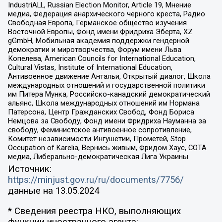
IndustriALL, Russian Election Monitor, Article 19, Мнение
медиа, Федерация анархического черного креста, Радио
Свободная Европа, Германское общество изучения
Восточной Европы, Фонд имени Фридриха Эберта, XZ
gGmbH, Мобильная академия поддержки гендерной
демократии и миротворчества, Форум имени Льва
Копелева, American Councils for International Education,
Cultural Vistas, Institute of International Education,
Антивоенное движение Антальи, Открытый диалог, Школа
международных отношений и государственной политики
им Питера Мунка, Российско-канадский демократический
альянс, Школа международных отношений им Нормана
Патерсона, Центр Гражданских Свобод, Фонд Бориса
Немцова за Свободу, Фонд имени Фридриха Науманна за
свободу, Феминистское антивоенное сопротивление,
Комитет независимости Ингушетии, Прометей, Stop
Occupation of Karelia, Вернись живым, Фридом Хаус, СОТА
медиа, Либерально-демократическая Лига Украины
Источник:
https://minjust.gov.ru/ru/documents/7756/
данные на
13.05.2024
* Сведения реестра НКО, выполняющих
функции иностранного агента: