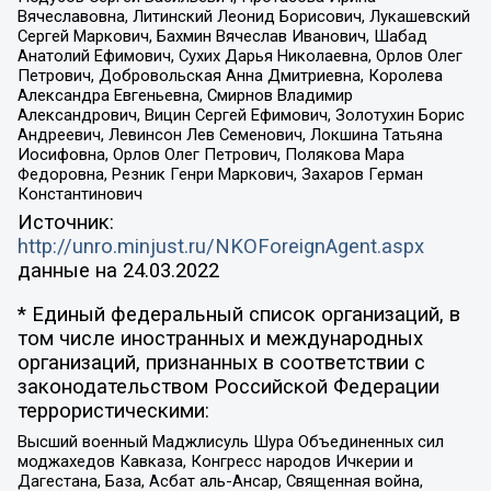
Вячеславовна, Литинский Леонид Борисович, Лукашевский
Сергей Маркович, Бахмин Вячеслав Иванович, Шабад
Анатолий Ефимович, Сухих Дарья Николаевна, Орлов Олег
Петрович, Добровольская Анна Дмитриевна, Королева
Александра Евгеньевна, Смирнов Владимир
Александрович, Вицин Сергей Ефимович, Золотухин Борис
Андреевич, Левинсон Лев Семенович, Локшина Татьяна
Иосифовна, Орлов Олег Петрович, Полякова Мара
Федоровна, Резник Генри Маркович, Захаров Герман
Константинович
Источник:
http://unro.minjust.ru/NKOForeignAgent.aspx
данные на
24.03.2022
* Единый федеральный список организаций, в
том числе иностранных и международных
организаций, признанных в соответствии с
законодательством Российской Федерации
террористическими:
Высший военный Маджлисуль Шура Объединенных сил
моджахедов Кавказа, Конгресс народов Ичкерии и
Дагестана, База, Асбат аль-Ансар, Священная война,