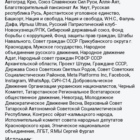
Автоград Крю, Союз Славянских Сил Руси, Алля-Аят,
Благотворительный пансионат Ак Умут, Русская
республика Русь, Арестантское уголовное единство,
Башкорт, Нация и свобода, Нация и свобода, W.H.С., Фалунь
Дафа, Иртыш Ultras, Русский Патриотический клуб-
Новокузнецк/РПК, Сибирский державный союз, Фонд
борьбы с коррупцией, Фонд защиты прав граждан, Штабы
Навального, Совет граждан СССР Прикубанского округа г.
Краснодара, Мужское государство, Народное
объединение русского движения, Народное движение
Адат, Народный совет граждан РСФСР СССР
Архангельской области, Проект Штурм, Граждане СССР,
Держава Союз Советских Светлых Родов, Совет Советских
Социалистических Районов, Meta Platforms Inc, Facebook,
Instagram, WhatsApp, СИЧ-С14, Добровольческое
Движение Организации украинских националистов, Черный
Комитет, Татарстанское Региональное Всетатарское
общественное движение, Невоград, Молодежное
Демократическое Движение Весна, Верховный Совет
Татарской Автономной Советской Социалистической
Республики, Конгресс ойрат-калмыцкого народа,
Исполнительный комитет совета народных депутатов
Красноярского края, Этническое национальное
объединение, ЛГБТ, Я.МЫ Сергей Фургал
Источник: