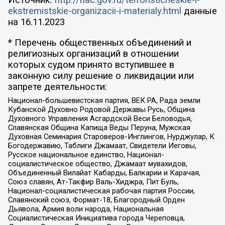
Источник:
http://nac.gov.ru/terroristicheskie-i-
ekstremistskie-organizacii-i-materialy.html
данные
на
16.11.2023
* Перечень общественных объединений и
религиозных организаций в отношении
которых судом принято вступившее в
законную силу решение о ликвидации или
запрете деятельности:
Национал-большевистская партия, ВЕК РА, Рада земли
Кубанской Духовно Родовой Державы Русь, Община
Духовного Управления Асгардской Веси Беловодья,
Славянская Община Капища Веды Перуна, Мужская
Духовная Семинария Староверов-Инглингов, Нурджулар, К
Богодержавию, Таблиги Джамаат, Свидетели Иеговы,
Русское национальное единство, Национал-
социалистическое общество, Джамаат мувахидов,
Объединенный Вилайат Кабарды, Балкарии и Карачая,
Союз славян, Ат-Такфир Валь-Хиджра, Пит Буль,
Национал-социалистическая рабочая партия России,
Славянский союз, Формат-18, Благородный Орден
Дьявола, Армия воли народа, Национальная
Социалистическая Инициатива города Череповца,