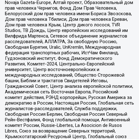
Novaja Gazeta-Europe, Алтай проект, Образовательный дом
прав человека Чернигов, Фонд Дом Прав Человека,
Белорусский дом прав человека имени Бориса Звозскова,
Дом прав человека Тбилиси, Дом прав человека Ереван,
Дом прав человека Крым, Центр дикого лосося, TVR
Studios, ТВ Дождь, Центр европейских исследований им
Вилфрида Мартенса, Сетевое объединение журналистов
расследователей, АЛЛАТРА, За свободную Россию,
Свободная Бурятия, Uralic, UnKremlin, Международная
федерация транспортных рабочих, ИстЧам Финланд,
Гудзоновский институт, Фонд Демократического
Развития, Комитет-2024, Центрально-Европейский
университет, Центр восточноевропейских и
международных исследований, Общество Сторожевой
башни, Библии и трактатов Свидетелей Иеговы,
Гражданский Совет, Центр анализа европейской политики,
Академическая сеть Восточная Европа, Российский
комитет действия, РЭНД корпорейшн, Русская Америка за
демократию в России, Настоящая Россия, Глобальная сеть
журналистов-расследователей, Служба поддержки,
Свободная Россия Берлин, Свободная Россия Северный
Рейн-Вестфалия, Фонд глобальной помощи, Антивоенный
комитет России, Russie-Libertes, La Asocicion de Rusos
Libres, Союз за возвращение Северных территорий,
Крымскотатарский Ресурсный Центр, Глобальный союз