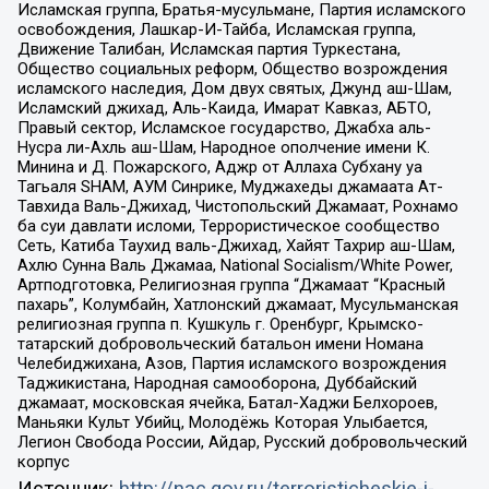
Исламская группа, Братья-мусульмане, Партия исламского
освобождения, Лашкар-И-Тайба, Исламская группа,
Движение Талибан, Исламская партия Туркестана,
Общество социальных реформ, Общество возрождения
исламского наследия, Дом двух святых, Джунд аш-Шам,
Исламский джихад, Аль-Каида, Имарат Кавказ, АБТО,
Правый сектор, Исламское государство, Джабха аль-
Нусра ли-Ахль аш-Шам, Народное ополчение имени К.
Минина и Д. Пожарского, Аджр от Аллаха Субхану уа
Тагьаля SHAM, АУМ Синрике, Муджахеды джамаата Ат-
Тавхида Валь-Джихад, Чистопольский Джамаат, Рохнамо
ба суи давлати исломи, Террористическое сообщество
Сеть, Катиба Таухид валь-Джихад, Хайят Тахрир аш-Шам,
Ахлю Сунна Валь Джамаа, National Socialism/White Power,
Артподготовка, Религиозная группа “Джамаат “Красный
пахарь”, Колумбайн, Хатлонский джамаат, Мусульманская
религиозная группа п. Кушкуль г. Оренбург, Крымско-
татарский добровольческий батальон имени Номана
Челебиджихана, Азов, Партия исламского возрождения
Таджикистана, Народная самооборона, Дуббайский
джамаат, московская ячейка, Батал-Хаджи Белхороев,
Маньяки Культ Убийц, Молодёжь Которая Улыбается,
Легион Свобода России, Айдар, Русский добровольческий
корпус