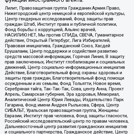
Лилит, Правозащитная группа Гражданин.Армия.Право,
Нижегородский центр немецкой и европейской культуры,
Центр гендерных исследований, Фонд защиты прав
граждан Штаб, Институт права и публичной политики,
Фонд борьбы с коррупцией, Альянс врачей,
НАСИЛИЮ.НЕТ, Мы против СПИДа, СВЕЧА, Гуманитарное
действие, Открытый Петербург, Лига Избирателей,
Правовая инициатива, Гражданский Союз, Хасдей
Ерушалаим, Центр поддержки и содействия развитию
средств массовой информации, Горячая Линия, В защиту
прав заключенных, Институт глобализации и социальных
движений, Центр социально-информационных инициатив
Действие, Благотворительный фонд охраны здоровья и
защиты прав граждан, Благотворительный фонд помощи
осужденным и их семьям, Фонд Тольятти, Новое время,
Серебряная тайга, Так-Так-Так, Сова, центр Анна, Проект
Апрель, Самарская губерния, Эра здоровья, Мемориал,
Аналитический Центр Юрия Левады, Издательство Парк
Гагарина, Фонд имени Андрея Рылькова, Сфера, Центр
СИБАЛЬТ, Уральская правозащитная группа, Женщины
Евразии, Институт прав человека, Фонд защиты гласности,
Российский исследовательский центр по правам человека,
Дальневосточный центр развития гражданских инициатив
и социального партнерства, Гражданское действие, Центр