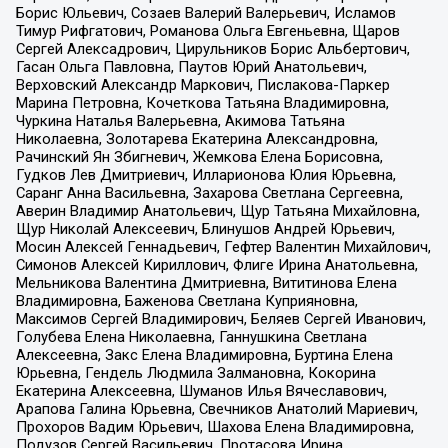
Борис Юльевич, Созаев Валерий Валерьевич, Исламов
Тимур Рифгатович, Романова Ольга Евгеньевна, Щаров
Сергей Алексадрович, Цирульников Борис Альбертович,
Гасан Ольга Павловна, Паутов Юрий Анатольевич,
Верховский Александр Маркович, Пислакова-Паркер
Марина Петровна, Кочеткова Татьяна Владимировна,
Чуркина Наталья Валерьевна, Акимова Татьяна
Николаевна, Золотарева Екатерина Александровна,
Рачинский Ян Збигневич, Жемкова Елена Борисовна,
Гудков Лев Дмитриевич, Илларионова Юлия Юрьевна,
Саранг Анна Васильевна, Захарова Светлана Сергеевна,
Аверин Владимир Анатольевич, Щур Татьяна Михайловна,
Щур Николай Алексеевич, Блинушов Андрей Юрьевич,
Мосин Алексей Геннадьевич, Гефтер Валентин Михайлович,
Симонов Алексей Кириллович, Флиге Ирина Анатольевна,
Мельникова Валентина Дмитриевна, Вититинова Елена
Владимировна, Баженова Светлана Куприяновна,
Максимов Сергей Владимирович, Беляев Сергей Иванович,
Голубева Елена Николаевна, Ганнушкина Светлана
Алексеевна, Закс Елена Владимировна, Буртина Елена
Юрьевна, Гендель Людмила Залмановна, Кокорина
Екатерина Алексеевна, Шуманов Илья Вячеславович,
Арапова Галина Юрьевна, Свечников Анатолий Мариевич,
Прохоров Вадим Юрьевич, Шахова Елена Владимировна,
Подузов Сергей Васильевич, Протасова Ирина