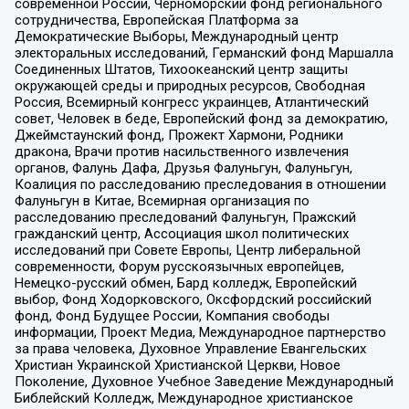
современной России, Черноморский фонд регионального
сотрудничества, Европейская Платформа за
Демократические Выборы, Международный центр
электоральных исследований, Германский фонд Маршалла
Соединенных Штатов, Тихоокеанский центр защиты
окружающей среды и природных ресурсов, Свободная
Россия, Всемирный конгресс украинцев, Атлантический
совет, Человек в беде, Европейский фонд за демократию,
Джеймстаунский фонд, Прожект Хармони, Родники
дракона, Врачи против насильственного извлечения
органов, Фалунь Дафа, Друзья Фалуньгун, Фалуньгун,
Коалиция по расследованию преследования в отношении
Фалуньгун в Китае, Всемирная организация по
расследованию преследований Фалуньгун, Пражский
гражданский центр, Ассоциация школ политических
исследований при Совете Европы, Центр либеральной
современности, Форум русскоязычных европейцев,
Немецко-русский обмен, Бард колледж, Европейский
выбор, Фонд Ходорковского, Оксфордский российский
фонд, Фонд Будущее России, Компания свободы
информации, Проект Медиа, Международное партнерство
за права человека, Духовное Управление Евангельских
Христиан Украинской Христианской Церкви, Новое
Поколение, Духовное Учебное Заведение Международный
Библейский Колледж, Международное христианское