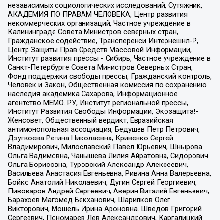
независимых социологических исследований, Сутяжник,
АКАДЕМИЯ ПО ПРАВАМ ЧЕЛОВЕКА, Центр развития
некоммерческих организаций, Частное учреждение в
Калининграде Совета Министров северных стран,
Гражданское содействие, Трансперенси Интернешнл-Р,
Центр Защиты Прав Средств Массовой Информации,
Институт развития прессы - Сибирь, Частное учреждение в
Санкт-Петербурге Совета Министров Северных Стран,
Фонд поддержки свободы прессы, Гражданский контроль,
Человек и Закон, Общественная комиссия по сохранению
наследия академика Сахарова, Информационное
агентство МЕМО. РУ, Институт региональной прессы,
Институт Развития Свободы Информации, Экозащита!-
Женсовет, Общественный вердикт, Евразийская
антимонопольная ассоциация, Бедушев Петр Петрович,
Дзугкоева Регина Николаевна, Кривенко Сергей
Владимирович, Милославский Павел Юрьевич, Шнырова
Ольга Вадимовна, Чанышева Лилия Айратовна, Сидорович
Ольга Борисовна, Туровский Александр Алексеевич,
Васильева Анастасия Евгеньевна, Ривина Анна Валерьевна,
Бойко Анатолий Николаевич, Дугин Сергей Георгиевич,
Пивоваров Андрей Сергеевич, Аверин Виталий Евгеньевич,
Барахоев Магомед Бекханович, Шарипков Олег
Викторович, Мошель Ирина Ароновна, Шведов Григорий
Сергеевич, Пономарев Лев Александрович, Каргалицкий