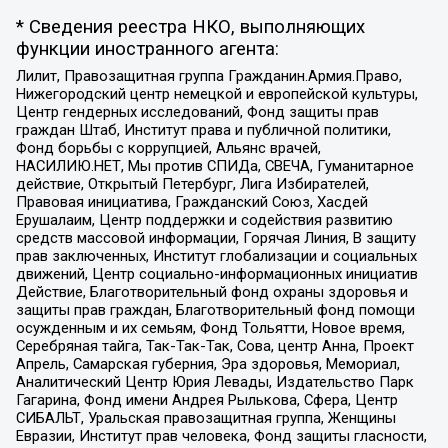
* Сведения реестра НКО, выполняющих
функции иностранного агента:
Лилит, Правозащитная группа Гражданин.Армия.Право,
Нижегородский центр немецкой и европейской культуры,
Центр гендерных исследований, Фонд защиты прав
граждан Штаб, Институт права и публичной политики,
Фонд борьбы с коррупцией, Альянс врачей,
НАСИЛИЮ.НЕТ, Мы против СПИДа, СВЕЧА, Гуманитарное
действие, Открытый Петербург, Лига Избирателей,
Правовая инициатива, Гражданский Союз, Хасдей
Ерушалаим, Центр поддержки и содействия развитию
средств массовой информации, Горячая Линия, В защиту
прав заключенных, Институт глобализации и социальных
движений, Центр социально-информационных инициатив
Действие, Благотворительный фонд охраны здоровья и
защиты прав граждан, Благотворительный фонд помощи
осужденным и их семьям, Фонд Тольятти, Новое время,
Серебряная тайга, Так-Так-Так, Сова, центр Анна, Проект
Апрель, Самарская губерния, Эра здоровья, Мемориал,
Аналитический Центр Юрия Левады, Издательство Парк
Гагарина, Фонд имени Андрея Рылькова, Сфера, Центр
СИБАЛЬТ, Уральская правозащитная группа, Женщины
Евразии, Институт прав человека, Фонд защиты гласности,