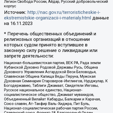
Легион Свобода России, Айдар, Русский добровольческий
корпус
Источник:
http://nac.gov.ru/terroristicheskie-i-
ekstremistskie-organizacii-i-materialy.html
данные
на
16.11.2023
* Перечень общественных объединений и
религиозных организаций в отношении
которых судом принято вступившее в
законную силу решение о ликвидации или
запрете деятельности:
Национал-большевистская партия, ВЕК РА, Рада земли
Кубанской Духовно Родовой Державы Русь, Община
Духовного Управления Асгардской Веси Беловодья,
Славянская Община Капища Веды Перуна, Мужская
Духовная Семинария Староверов-Инглингов, Нурджулар, К
Богодержавию, Таблиги Джамаат, Свидетели Иеговы,
Русское национальное единство, Национал-
социалистическое общество, Джамаат мувахидов,
Объединенный Вилайат Кабарды, Балкарии и Карачая,
Союз славян, Ат-Такфир Валь-Хиджра, Пит Буль,
Национал-социалистическая рабочая партия России,
Славянский союз, Формат-18, Благородный Орден