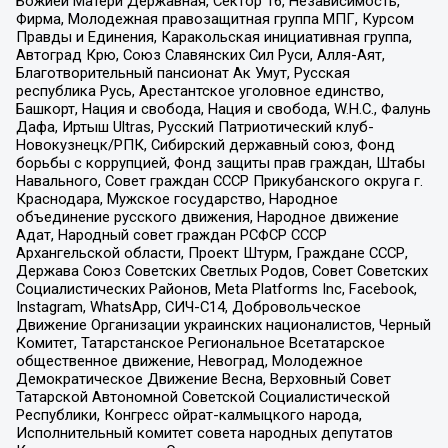
Божией Матери Державная, Сектор 16, Независимость,
Фирма, Молодежная правозащитная группа МПГ, Курсом
Правды и Единения, Каракольская инициативная группа,
Автоград Крю, Союз Славянских Сил Руси, Алля-Аят,
Благотворительный пансионат Ак Умут, Русская
республика Русь, Арестантское уголовное единство,
Башкорт, Нация и свобода, Нация и свобода, W.H.С., Фалунь
Дафа, Иртыш Ultras, Русский Патриотический клуб-
Новокузнецк/РПК, Сибирский державный союз, Фонд
борьбы с коррупцией, Фонд защиты прав граждан, Штабы
Навального, Совет граждан СССР Прикубанского округа г.
Краснодара, Мужское государство, Народное
объединение русского движения, Народное движение
Адат, Народный совет граждан РСФСР СССР
Архангельской области, Проект Штурм, Граждане СССР,
Держава Союз Советских Светлых Родов, Совет Советских
Социалистических Районов, Meta Platforms Inc, Facebook,
Instagram, WhatsApp, СИЧ-С14, Добровольческое
Движение Организации украинских националистов, Черный
Комитет, Татарстанское Региональное Всетатарское
общественное движение, Невоград, Молодежное
Демократическое Движение Весна, Верховный Совет
Татарской Автономной Советской Социалистической
Республики, Конгресс ойрат-калмыцкого народа,
Исполнительный комитет совета народных депутатов