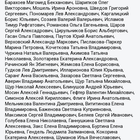
Барахоев Магомед Бекханович, Шарипков Олег
Викторович, Мошель Ирина Ароновна, Шведов Григорий
Сергеевич, Пономарев Лев Александрович, Каргалицкий
Борис Юльевич, Созаев Валерий Валерьевич, Исламов
Тимур Рифгатович, Романова Ольга Евгеньевна, Щаров
Сергей Алексадрович, Цирульников Борис Альбертович,
Гасан Ольга Павловна, Паутов Юрий Анатольевич,
Верховский Александр Маркович, Пислакова-Паркер
Марина Петровна, Кочеткова Татьяна Владимировна,
Чуркина Наталья Валерьевна, Акимова Татьяна
Николаевна, Золотарева Екатерина Александровна,
Рачинский Ян Збигневич, Жемкова Елена Борисовна,
Гудков Лев Дмитриевич, Илларионова Юлия Юрьевна,
Саранг Анна Васильевна, Захарова Светлана Сергеевна,
Аверин Владимир Анатольевич, Щур Татьяна Михайловна,
Щур Николай Алексеевич, Блинушов Андрей Юрьевич,
Мосин Алексей Геннадьевич, Гефтер Валентин Михайлович,
Симонов Алексей Кириллович, Флиге Ирина Анатольевна,
Мельникова Валентина Дмитриевна, Вититинова Елена
Владимировна, Баженова Светлана Куприяновна,
Максимов Сергей Владимирович, Беляев Сергей Иванович,
Голубева Елена Николаевна, Ганнушкина Светлана
Алексеевна, Закс Елена Владимировна, Буртина Елена
Юрьевна, Гендель Людмила Залмановна, Кокорина
Екатерина Алексеевна, Шуманов Илья Вячеславович,