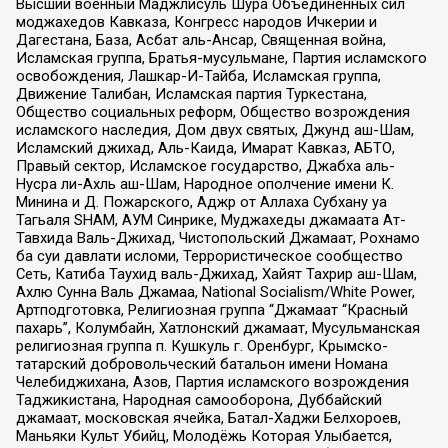
Высший военный Маджлисуль Шура Объединенных сил
моджахедов Кавказа, Конгресс народов Ичкерии и
Дагестана, База, Асбат аль-Ансар, Священная война,
Исламская группа, Братья-мусульмане, Партия исламского
освобождения, Лашкар-И-Тайба, Исламская группа,
Движение Талибан, Исламская партия Туркестана,
Общество социальных реформ, Общество возрождения
исламского наследия, Дом двух святых, Джунд аш-Шам,
Исламский джихад, Аль-Каида, Имарат Кавказ, АБТО,
Правый сектор, Исламское государство, Джабха аль-
Нусра ли-Ахль аш-Шам, Народное ополчение имени К.
Минина и Д. Пожарского, Аджр от Аллаха Субхану уа
Тагьаля SHAM, АУМ Синрике, Муджахеды джамаата Ат-
Тавхида Валь-Джихад, Чистопольский Джамаат, Рохнамо
ба суи давлати исломи, Террористическое сообщество
Сеть, Катиба Таухид валь-Джихад, Хайят Тахрир аш-Шам,
Ахлю Сунна Валь Джамаа, National Socialism/White Power,
Артподготовка, Религиозная группа “Джамаат “Красный
пахарь”, Колумбайн, Хатлонский джамаат, Мусульманская
религиозная группа п. Кушкуль г. Оренбург, Крымско-
татарский добровольческий батальон имени Номана
Челебиджихана, Азов, Партия исламского возрождения
Таджикистана, Народная самооборона, Дуббайский
джамаат, московская ячейка, Батал-Хаджи Белхороев,
Маньяки Культ Убийц, Молодёжь Которая Улыбается,