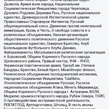
Дьявола, Армия воли народа, Национальная
Социалистическая Инициатива города Череповца,
Духовно-Родовая Держава Русь, Русское национальное
единство, Древнерусской Инглистической церкви
Православных Староверов-Инглингов, Русский
общенациональный союз, Движение против нелегальной
иммиграции, Кровь и Честь, О свободе совести и о
религиозных объединениях, Омская организация
общественного политического движения Русское
национальное единство, Северное Братство, Клуб
Болельщиков Футбольного Клуба Динамо,
Файзрахманисты, Мусульманская религиозная организация
п. Боровский, Община Коренного Русского народа
Щелковского района, Правый сектор, УНА - УНСО,
Украинская повстанческая армия, Тризуб им. Степана
Бандеры, Братство, Белый Крест, Misanthropic division,
Религиозное объединение последователей инглиизма,
Народная Социальная Инициатива, TulaSkins,
Этнополитическое объединение Русские, Русское
национальное объединение Атака, Мечеть Мирмамеда,
Община Коренного Русского народа г. Астрахани, ВОЛЯ,
Меджлис крымскотатарского народа, Рубеж Севера, ТОЙС,
О противодействии экстремистской деятельности,
РЕВТАТПОД, Артподготовка, Штольц, В честь иконы