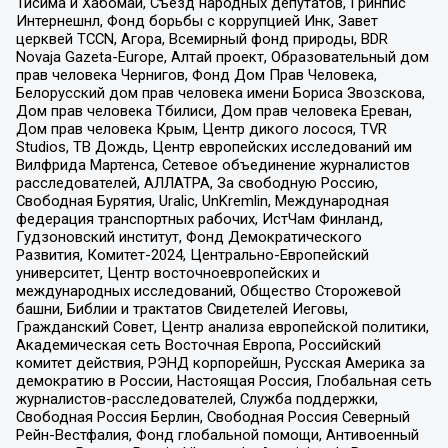
Тисима и Хабомаи, Съезд народных депутатов, Гринпис
Интернешнл, Фонд борьбы с коррупцией Инк, Завет
церквей TCCN, Агора, Всемирный фонд природы, BDR
Novaja Gazeta-Europe, Алтай проект, Образовательный дом
прав человека Чернигов, Фонд Дом Прав Человека,
Белорусский дом прав человека имени Бориса Звозскова,
Дом прав человека Тбилиси, Дом прав человека Ереван,
Дом прав человека Крым, Центр дикого лосося, TVR
Studios, ТВ Дождь, Центр европейских исследований им
Вилфрида Мартенса, Сетевое объединение журналистов
расследователей, АЛЛАТРА, За свободную Россию,
Свободная Бурятия, Uralic, UnKremlin, Международная
федерация транспортных рабочих, ИстЧам Финланд,
Гудзоновский институт, Фонд Демократического
Развития, Комитет-2024, Центрально-Европейский
университет, Центр восточноевропейских и
международных исследований, Общество Сторожевой
башни, Библии и трактатов Свидетелей Иеговы,
Гражданский Совет, Центр анализа европейской политики,
Академическая сеть Восточная Европа, Российский
комитет действия, РЭНД корпорейшн, Русская Америка за
демократию в России, Настоящая Россия, Глобальная сеть
журналистов-расследователей, Служба поддержки,
Свободная Россия Берлин, Свободная Россия Северный
Рейн-Вестфалия, Фонд глобальной помощи, Антивоенный