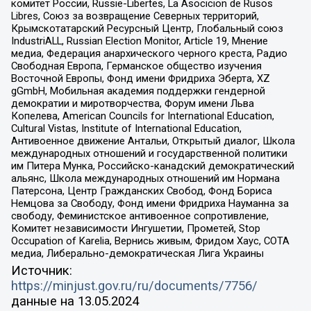
комитет России, Russie-Libertes, La Asocicion de Rusos
Libres, Союз за возвращение Северных территорий,
Крымскотатарский Ресурсный Центр, Глобальный союз
IndustriALL, Russian Election Monitor, Article 19, Мнение
медиа, Федерация анархического черного креста, Радио
Свободная Европа, Германское общество изучения
Восточной Европы, Фонд имени Фридриха Эберта, XZ
gGmbH, Мобильная академия поддержки гендерной
демократии и миротворчества, Форум имени Льва
Копелева, American Councils for International Education,
Cultural Vistas, Institute of International Education,
Антивоенное движение Антальи, Открытый диалог, Школа
международных отношений и государственной политики
им Питера Мунка, Российско-канадский демократический
альянс, Школа международных отношений им Нормана
Патерсона, Центр Гражданских Свобод, Фонд Бориса
Немцова за Свободу, Фонд имени Фридриха Науманна за
свободу, Феминистское антивоенное сопротивление,
Комитет независимости Ингушетии, Прометей, Stop
Occupation of Karelia, Вернись живым, Фридом Хаус, СОТА
медиа, Либерально-демократическая Лига Украины
Источник:
https://minjust.gov.ru/ru/documents/7756/
данные на
13.05.2024