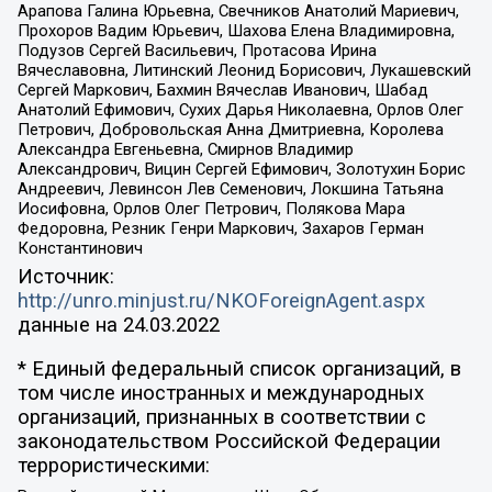
Арапова Галина Юрьевна, Свечников Анатолий Мариевич,
Прохоров Вадим Юрьевич, Шахова Елена Владимировна,
Подузов Сергей Васильевич, Протасова Ирина
Вячеславовна, Литинский Леонид Борисович, Лукашевский
Сергей Маркович, Бахмин Вячеслав Иванович, Шабад
Анатолий Ефимович, Сухих Дарья Николаевна, Орлов Олег
Петрович, Добровольская Анна Дмитриевна, Королева
Александра Евгеньевна, Смирнов Владимир
Александрович, Вицин Сергей Ефимович, Золотухин Борис
Андреевич, Левинсон Лев Семенович, Локшина Татьяна
Иосифовна, Орлов Олег Петрович, Полякова Мара
Федоровна, Резник Генри Маркович, Захаров Герман
Константинович
Источник:
http://unro.minjust.ru/NKOForeignAgent.aspx
данные на
24.03.2022
* Единый федеральный список организаций, в
том числе иностранных и международных
организаций, признанных в соответствии с
законодательством Российской Федерации
террористическими: