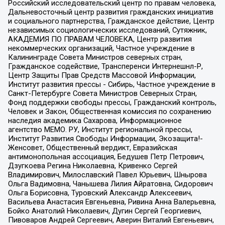
Российский исследовательский центр по правам человека,
Дальневосточный центр развития гражданских инициатив
и социального партнерства, Гражданское действие, Центр
независимых социологических исследований, Сутяжник,
АКАДЕМИЯ ПО ПРАВАМ ЧЕЛОВЕКА, Центр развития
некоммерческих организаций, Частное учреждение в
Калининграде Совета Министров северных стран,
Гражданское содействие, Трансперенси Интернешнл-Р,
Центр Защиты Прав Средств Массовой Информации,
Институт развития прессы - Сибирь, Частное учреждение в
Санкт-Петербурге Совета Министров Северных Стран,
Фонд поддержки свободы прессы, Гражданский контроль,
Человек и Закон, Общественная комиссия по сохранению
наследия академика Сахарова, Информационное
агентство МЕМО. РУ, Институт региональной прессы,
Институт Развития Свободы Информации, Экозащита!-
Женсовет, Общественный вердикт, Евразийская
антимонопольная ассоциация, Бедушев Петр Петрович,
Дзугкоева Регина Николаевна, Кривенко Сергей
Владимирович, Милославский Павел Юрьевич, Шнырова
Ольга Вадимовна, Чанышева Лилия Айратовна, Сидорович
Ольга Борисовна, Туровский Александр Алексеевич,
Васильева Анастасия Евгеньевна, Ривина Анна Валерьевна,
Бойко Анатолий Николаевич, Дугин Сергей Георгиевич,
Пивоваров Андрей Сергеевич, Аверин Виталий Евгеньевич,