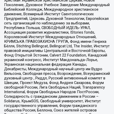
Христиан Украинской Христианской Церкви, Новое
Поколение, Духовное Учебное Заведение Международный
Библейский Колледж, Международное христианское
движение, Всемирный Институт Саентологических
Предприятий, Церковь Духовной Технологии, Европейская
сеть организаций по наблюдению за выборами,
Республика Польша, СВОБОДНЫЙ ИДЕЛЬ-УРАЛ,
Ассоциация развития журналистики, IStories fonds,
Королевский Институт Международных Отношений,
КРИМСЬКА ПРАВОЗАХИСНА ГРУПА, Фонд имени Генриха
Бёлля, Stichting Bellingcat, Bellingcat Ltd, The Insider, Институт
правовой инициативы Центральной и Восточной Европы,
Фонд Открытой Эстонии, Calvert 22 Foundation, Канадский
украинский конгресс, Институт Макдональда-Лорье,
Украинская национальная федерация Канады,
Декабристы, Международный научный центр им Вудро
Вильсона, Свободная пресса, Возрождение, Всеукраинский
духовный центр , Риддл, Русский антивоенный комитет в
Швеции, Проект Медуза, Фонд Андрея Сахарова, Форум
свободной России, Лига Свободных Наций, Transparеncy
International, Форум Свободных Народов ПостРоссии,
Солидарность с гражданским движением в России –
Solidarus, КрымSOS, Свободный университет, Институт
государственного управления, Форум гражданского
общества Россия, Беллона, Союз жителей островов