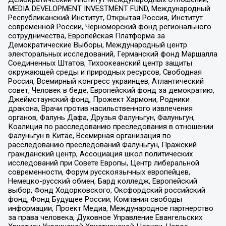
MEDIA DEVELOPMENT INVESTMENT FUND, Международный
Республиканский Институт, Открытая Россия, Институт
современной России, Черноморский фонд регионального
сотрудничества, Европейская Платформа за
Демократические Выборы, Международный центр
электоральных исследований, Германский фонд Маршалла
Соединенных Штатов, Тихоокеанский центр защиты
окружающей среды и природных ресурсов, Свободная
Россия, Всемирный конгресс украинцев, Атлантический
совет, Человек в беде, Европейский фонд за демократию,
Джеймстаунский фонд, Прожект Хармони, Родники
дракона, Врачи против насильственного извлечения
органов, Фалунь Дафа, Друзья Фалуньгун, Фалуньгун,
Коалиция по расследованию преследования в отношении
Фалуньгун в Китае, Всемирная организация по
расследованию преследований Фалуньгун, Пражский
гражданский центр, Ассоциация школ политических
исследований при Совете Европы, Центр либеральной
современности, Форум русскоязычных европейцев,
Немецко-русский обмен, Бард колледж, Европейский
выбор, Фонд Ходорковского, Оксфордский российский
фонд, Фонд Будущее России, Компания свободы
информации, Проект Медиа, Международное партнерство
за права человека, Духовное Управление Евангельских