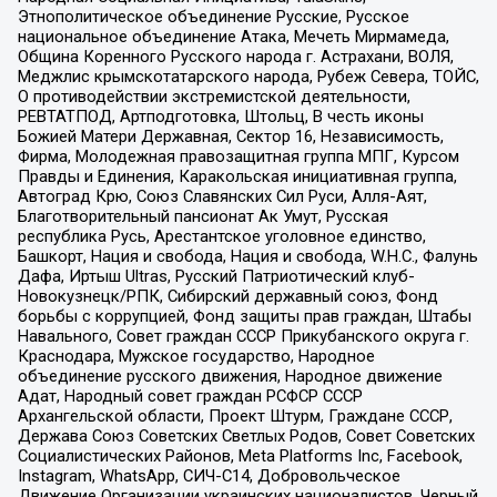
Этнополитическое объединение Русские, Русское
национальное объединение Атака, Мечеть Мирмамеда,
Община Коренного Русского народа г. Астрахани, ВОЛЯ,
Меджлис крымскотатарского народа, Рубеж Севера, ТОЙС,
О противодействии экстремистской деятельности,
РЕВТАТПОД, Артподготовка, Штольц, В честь иконы
Божией Матери Державная, Сектор 16, Независимость,
Фирма, Молодежная правозащитная группа МПГ, Курсом
Правды и Единения, Каракольская инициативная группа,
Автоград Крю, Союз Славянских Сил Руси, Алля-Аят,
Благотворительный пансионат Ак Умут, Русская
республика Русь, Арестантское уголовное единство,
Башкорт, Нация и свобода, Нация и свобода, W.H.С., Фалунь
Дафа, Иртыш Ultras, Русский Патриотический клуб-
Новокузнецк/РПК, Сибирский державный союз, Фонд
борьбы с коррупцией, Фонд защиты прав граждан, Штабы
Навального, Совет граждан СССР Прикубанского округа г.
Краснодара, Мужское государство, Народное
объединение русского движения, Народное движение
Адат, Народный совет граждан РСФСР СССР
Архангельской области, Проект Штурм, Граждане СССР,
Держава Союз Советских Светлых Родов, Совет Советских
Социалистических Районов, Meta Platforms Inc, Facebook,
Instagram, WhatsApp, СИЧ-С14, Добровольческое
Движение Организации украинских националистов, Черный