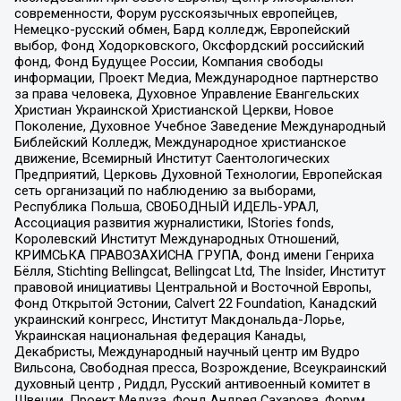
современности, Форум русскоязычных европейцев,
Немецко-русский обмен, Бард колледж, Европейский
выбор, Фонд Ходорковского, Оксфордский российский
фонд, Фонд Будущее России, Компания свободы
информации, Проект Медиа, Международное партнерство
за права человека, Духовное Управление Евангельских
Христиан Украинской Христианской Церкви, Новое
Поколение, Духовное Учебное Заведение Международный
Библейский Колледж, Международное христианское
движение, Всемирный Институт Саентологических
Предприятий, Церковь Духовной Технологии, Европейская
сеть организаций по наблюдению за выборами,
Республика Польша, СВОБОДНЫЙ ИДЕЛЬ-УРАЛ,
Ассоциация развития журналистики, IStories fonds,
Королевский Институт Международных Отношений,
КРИМСЬКА ПРАВОЗАХИСНА ГРУПА, Фонд имени Генриха
Бёлля, Stichting Bellingcat, Bellingcat Ltd, The Insider, Институт
правовой инициативы Центральной и Восточной Европы,
Фонд Открытой Эстонии, Calvert 22 Foundation, Канадский
украинский конгресс, Институт Макдональда-Лорье,
Украинская национальная федерация Канады,
Декабристы, Международный научный центр им Вудро
Вильсона, Свободная пресса, Возрождение, Всеукраинский
духовный центр , Риддл, Русский антивоенный комитет в
Швеции, Проект Медуза, Фонд Андрея Сахарова, Форум