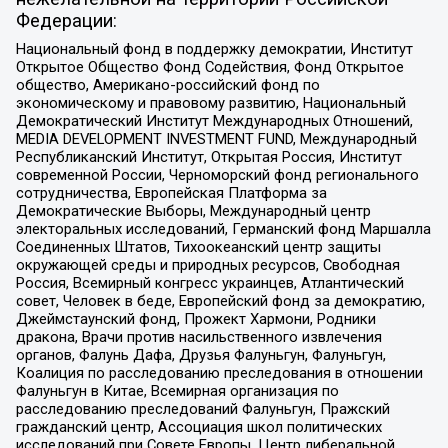
Федерации:
Национальный фонд в поддержку демократии, Институт
Открытое Общество Фонд Содействия, Фонд Открытое
общество, Американо-российский фонд по
экономическому и правовому развитию, Национальный
Демократический Институт Международных Отношений,
MEDIA DEVELOPMENT INVESTMENT FUND, Международный
Республиканский Институт, Открытая Россия, Институт
современной России, Черноморский фонд регионального
сотрудничества, Европейская Платформа за
Демократические Выборы, Международный центр
электоральных исследований, Германский фонд Маршалла
Соединенных Штатов, Тихоокеанский центр защиты
окружающей среды и природных ресурсов, Свободная
Россия, Всемирный конгресс украинцев, Атлантический
совет, Человек в беде, Европейский фонд за демократию,
Джеймстаунский фонд, Прожект Хармони, Родники
дракона, Врачи против насильственного извлечения
органов, Фалунь Дафа, Друзья Фалуньгун, Фалуньгун,
Коалиция по расследованию преследования в отношении
Фалуньгун в Китае, Всемирная организация по
расследованию преследований Фалуньгун, Пражский
гражданский центр, Ассоциация школ политических
исследований при Совете Европы, Центр либеральной