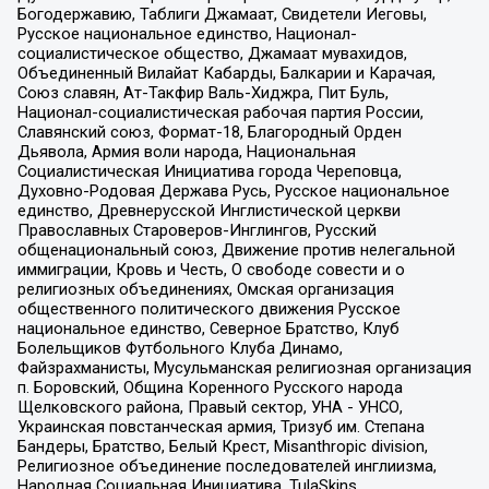
Богодержавию, Таблиги Джамаат, Свидетели Иеговы,
Русское национальное единство, Национал-
социалистическое общество, Джамаат мувахидов,
Объединенный Вилайат Кабарды, Балкарии и Карачая,
Союз славян, Ат-Такфир Валь-Хиджра, Пит Буль,
Национал-социалистическая рабочая партия России,
Славянский союз, Формат-18, Благородный Орден
Дьявола, Армия воли народа, Национальная
Социалистическая Инициатива города Череповца,
Духовно-Родовая Держава Русь, Русское национальное
единство, Древнерусской Инглистической церкви
Православных Староверов-Инглингов, Русский
общенациональный союз, Движение против нелегальной
иммиграции, Кровь и Честь, О свободе совести и о
религиозных объединениях, Омская организация
общественного политического движения Русское
национальное единство, Северное Братство, Клуб
Болельщиков Футбольного Клуба Динамо,
Файзрахманисты, Мусульманская религиозная организация
п. Боровский, Община Коренного Русского народа
Щелковского района, Правый сектор, УНА - УНСО,
Украинская повстанческая армия, Тризуб им. Степана
Бандеры, Братство, Белый Крест, Misanthropic division,
Религиозное объединение последователей инглиизма,
Народная Социальная Инициатива, TulaSkins,