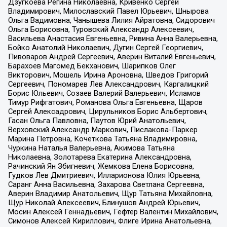
Дзугкоева Регина Николаевна, Кривенко Сергей
Владимирович, Милославский Павел Юрьевич, Шнырова
Ольга Вадимовна, Чанышева Лилия Айратовна, Сидорович
Ольга Борисовна, Туровский Александр Алексеевич,
Васильева Анастасия Евгеньевна, Ривина Анна Валерьевна,
Бойко Анатолий Николаевич, Дугин Сергей Георгиевич,
Пивоваров Андрей Сергеевич, Аверин Виталий Евгеньевич,
Барахоев Магомед Бекханович, Шарипков Олег
Викторович, Мошель Ирина Ароновна, Шведов Григорий
Сергеевич, Пономарев Лев Александрович, Каргалицкий
Борис Юльевич, Созаев Валерий Валерьевич, Исламов
Тимур Рифгатович, Романова Ольга Евгеньевна, Щаров
Сергей Алексадрович, Цирульников Борис Альбертович,
Гасан Ольга Павловна, Паутов Юрий Анатольевич,
Верховский Александр Маркович, Пислакова-Паркер
Марина Петровна, Кочеткова Татьяна Владимировна,
Чуркина Наталья Валерьевна, Акимова Татьяна
Николаевна, Золотарева Екатерина Александровна,
Рачинский Ян Збигневич, Жемкова Елена Борисовна,
Гудков Лев Дмитриевич, Илларионова Юлия Юрьевна,
Саранг Анна Васильевна, Захарова Светлана Сергеевна,
Аверин Владимир Анатольевич, Щур Татьяна Михайловна,
Щур Николай Алексеевич, Блинушов Андрей Юрьевич,
Мосин Алексей Геннадьевич, Гефтер Валентин Михайлович,
Симонов Алексей Кириллович, Флиге Ирина Анатольевна,