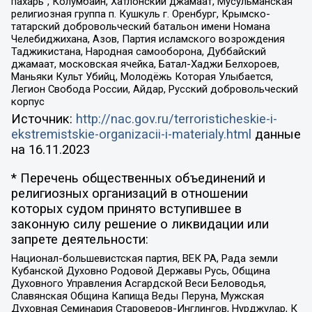
пахарь”, Колумбайн, Хатлонский джамаат, Мусульманская
религиозная группа п. Кушкуль г. Оренбург, Крымско-
татарский добровольческий батальон имени Номана
Челебиджихана, Азов, Партия исламского возрождения
Таджикистана, Народная самооборона, Дуббайский
джамаат, московская ячейка, Батал-Хаджи Белхороев,
Маньяки Культ Убийц, Молодёжь Которая Улыбается,
Легион Свобода России, Айдар, Русский добровольческий
корпус
Источник:
http://nac.gov.ru/terroristicheskie-i-
ekstremistskie-organizacii-i-materialy.html
данные
на
16.11.2023
* Перечень общественных объединений и
религиозных организаций в отношении
которых судом принято вступившее в
законную силу решение о ликвидации или
запрете деятельности:
Национал-большевистская партия, ВЕК РА, Рада земли
Кубанской Духовно Родовой Державы Русь, Община
Духовного Управления Асгардской Веси Беловодья,
Славянская Община Капища Веды Перуна, Мужская
Духовная Семинария Староверов-Инглингов, Нурджулар, К