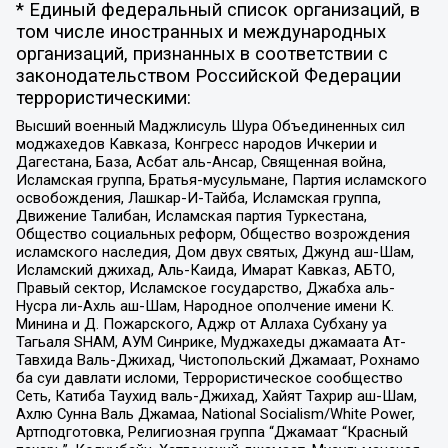
* Единый федеральный список организаций, в
том числе иностранных и международных
организаций, признанных в соответствии с
законодательством Российской Федерации
террористическими:
Высший военный Маджлисуль Шура Объединенных сил
моджахедов Кавказа, Конгресс народов Ичкерии и
Дагестана, База, Асбат аль-Ансар, Священная война,
Исламская группа, Братья-мусульмане, Партия исламского
освобождения, Лашкар-И-Тайба, Исламская группа,
Движение Талибан, Исламская партия Туркестана,
Общество социальных реформ, Общество возрождения
исламского наследия, Дом двух святых, Джунд аш-Шам,
Исламский джихад, Аль-Каида, Имарат Кавказ, АБТО,
Правый сектор, Исламское государство, Джабха аль-
Нусра ли-Ахль аш-Шам, Народное ополчение имени К.
Минина и Д. Пожарского, Аджр от Аллаха Субхану уа
Тагьаля SHAM, АУМ Синрике, Муджахеды джамаата Ат-
Тавхида Валь-Джихад, Чистопольский Джамаат, Рохнамо
ба суи давлати исломи, Террористическое сообщество
Сеть, Катиба Таухид валь-Джихад, Хайят Тахрир аш-Шам,
Ахлю Сунна Валь Джамаа, National Socialism/White Power,
Артподготовка, Религиозная группа “Джамаат “Красный