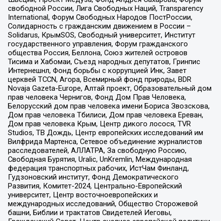
свободной России, Лига Свободных Наций, Transparеncy
International, Форум Свободных Народов ПостРоссии,
Солидарность с гражданским движением в России –
Solidarus, КрымSOS, Свободный университет, Институт
государственного управления, Форум гражданского
общества Россия, Беллона, Союз жителей островов
Тисима и Хабомаи, Съезд народных депутатов, Гринпис
Интернешнл, Фонд борьбы с коррупцией Инк, Завет
церквей TCCN, Агора, Всемирный фонд природы, BDR
Novaja Gazeta-Europe, Алтай проект, Образовательный дом
прав человека Чернигов, Фонд Дом Прав Человека,
Белорусский дом прав человека имени Бориса Звозскова,
Дом прав человека Тбилиси, Дом прав человека Ереван,
Дом прав человека Крым, Центр дикого лосося, TVR
Studios, ТВ Дождь, Центр европейских исследований им
Вилфрида Мартенса, Сетевое объединение журналистов
расследователей, АЛЛАТРА, За свободную Россию,
Свободная Бурятия, Uralic, UnKremlin, Международная
федерация транспортных рабочих, ИстЧам Финланд,
Гудзоновский институт, Фонд Демократического
Развития, Комитет-2024, Центрально-Европейский
университет, Центр восточноевропейских и
международных исследований, Общество Сторожевой
башни, Библии и трактатов Свидетелей Иеговы,