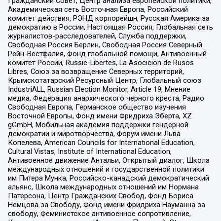
Гражданский Совет, Центр анализа европейской политики,
Академическая сеть Восточная Европа, Российский
комитет действия, РЭНД корпорейшн, Русская Америка за
демократию в России, Настоящая Россия, Глобальная сеть
журналистов-расследователей, Служба поддержки,
Свободная Россия Берлин, Свободная Россия Северный
Рейн-Вестфалия, Фонд глобальной помощи, Антивоенный
комитет России, Russie-Libertes, La Asocicion de Rusos
Libres, Союз за возвращение Северных территорий,
Крымскотатарский Ресурсный Центр, Глобальный союз
IndustriALL, Russian Election Monitor, Article 19, Мнение
медиа, Федерация анархического черного креста, Радио
Свободная Европа, Германское общество изучения
Восточной Европы, Фонд имени Фридриха Эберта, XZ
gGmbH, Мобильная академия поддержки гендерной
демократии и миротворчества, Форум имени Льва
Копелева, American Councils for International Education,
Cultural Vistas, Institute of International Education,
Антивоенное движение Антальи, Открытый диалог, Школа
международных отношений и государственной политики
им Питера Мунка, Российско-канадский демократический
альянс, Школа международных отношений им Нормана
Патерсона, Центр Гражданских Свобод, Фонд Бориса
Немцова за Свободу, Фонд имени Фридриха Науманна за
свободу, Феминистское антивоенное сопротивление,