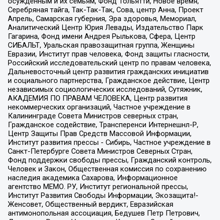
осужденным и их семьям, Фонд Тольятти, Новое время,
Серебряная тайга, Так-Так-Так, Сова, центр Анна, Проект
Апрель, Самарская губерния, Эра здоровья, Мемориал,
Аналитический Центр Юрия Левады, Издательство Парк
Гагарина, Фонд имени Андрея Рылькова, Сфера, Центр
СИБАЛЬТ, Уральская правозащитная группа, Женщины
Евразии, Институт прав человека, Фонд защиты гласности,
Российский исследовательский центр по правам человека,
Дальневосточный центр развития гражданских инициатив
и социального партнерства, Гражданское действие, Центр
независимых социологических исследований, Сутяжник,
АКАДЕМИЯ ПО ПРАВАМ ЧЕЛОВЕКА, Центр развития
некоммерческих организаций, Частное учреждение в
Калининграде Совета Министров северных стран,
Гражданское содействие, Трансперенси Интернешнл-Р,
Центр Защиты Прав Средств Массовой Информации,
Институт развития прессы - Сибирь, Частное учреждение в
Санкт-Петербурге Совета Министров Северных Стран,
Фонд поддержки свободы прессы, Гражданский контроль,
Человек и Закон, Общественная комиссия по сохранению
наследия академика Сахарова, Информационное
агентство МЕМО. РУ, Институт региональной прессы,
Институт Развития Свободы Информации, Экозащита!-
Женсовет, Общественный вердикт, Евразийская
антимонопольная ассоциация, Бедушев Петр Петрович,