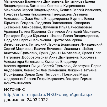
Мельникова Валентина Дмитриевна, Вититинова Елена
Владимировна, Баженова Светлана Куприяновна,
Максимов Сергей Владимирович, Беляев Сергей Иванович,
Голубева Елена Николаевна, Ганнушкина Светлана
Алексеевна, Закс Елена Владимировна, Буртина Елена
Юрьевна, Гендель Людмила Залмановна, Кокорина
Екатерина Алексеевна, Шуманов Илья Вячеславович,
Арапова Галина Юрьевна, Свечников Анатолий Мариевич,
Прохоров Вадим Юрьевич, Шахова Елена Владимировна,
Подузов Сергей Васильевич, Протасова Ирина
Вячеславовна, Литинский Леонид Борисович, Лукашевский
Сергей Маркович, Бахмин Вячеслав Иванович, Шабад
Анатолий Ефимович, Сухих Дарья Николаевна, Орлов Олег
Петрович, Добровольская Анна Дмитриевна, Королева
Александра Евгеньевна, Смирнов Владимир
Александрович, Вицин Сергей Ефимович, Золотухин Борис
Андреевич, Левинсон Лев Семенович, Локшина Татьяна
Иосифовна, Орлов Олег Петрович, Полякова Мара
Федоровна, Резник Генри Маркович, Захаров Герман
Константинович
Источник:
http://unro.minjust.ru/NKOForeignAgent.aspx
данные на
24.03.2022