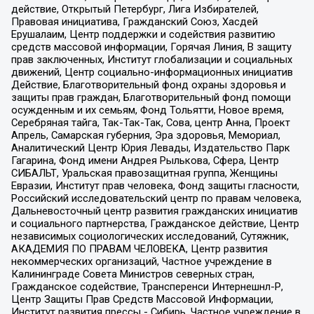
действие, Открытый Петербург, Лига Избирателей,
Правовая инициатива, Гражданский Союз, Хасдей
Ерушалаим, Центр поддержки и содействия развитию
средств массовой информации, Горячая Линия, В защиту
прав заключенных, Институт глобализации и социальных
движений, Центр социально-информационных инициатив
Действие, Благотворительный фонд охраны здоровья и
защиты прав граждан, Благотворительный фонд помощи
осужденным и их семьям, Фонд Тольятти, Новое время,
Серебряная тайга, Так-Так-Так, Сова, центр Анна, Проект
Апрель, Самарская губерния, Эра здоровья, Мемориал,
Аналитический Центр Юрия Левады, Издательство Парк
Гагарина, Фонд имени Андрея Рылькова, Сфера, Центр
СИБАЛЬТ, Уральская правозащитная группа, Женщины
Евразии, Институт прав человека, Фонд защиты гласности,
Российский исследовательский центр по правам человека,
Дальневосточный центр развития гражданских инициатив
и социального партнерства, Гражданское действие, Центр
независимых социологических исследований, Сутяжник,
АКАДЕМИЯ ПО ПРАВАМ ЧЕЛОВЕКА, Центр развития
некоммерческих организаций, Частное учреждение в
Калининграде Совета Министров северных стран,
Гражданское содействие, Трансперенси Интернешнл-Р,
Центр Защиты Прав Средств Массовой Информации,
Институт развития прессы - Сибирь, Частное учреждение в