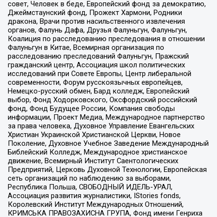
совет, Человек в беде, Европейский фонд за демократию,
Джеймстаунский фонд, Прожект Хармони, Родники
дракона, Врачи против насильственного извлечения
органов, Фалунь Дафа, Друзья Фалуньгун, Фалуньгун,
Коалиция по расследованию преследования в отношении
Фалуньгун в Китае, Всемирная организация по
расследованию преследований Фалуньгун, Пражский
гражданский центр, Ассоциация школ политических
исследований при Совете Европы, Центр либеральной
современности, Форум русскоязычных европейцев,
Немецко-русский обмен, Бард колледж, Европейский
выбор, Фонд Ходорковского, Оксфордский российский
фонд, Фонд Будущее России, Компания свободы
информации, Проект Медиа, Международное партнерство
за права человека, Духовное Управление Евангельских
Христиан Украинской Христианской Церкви, Новое
Поколение, Духовное Учебное Заведение Международный
Библейский Колледж, Международное христианское
движение, Всемирный Институт Саентологических
Предприятий, Церковь Духовной Технологии, Европейская
сеть организаций по наблюдению за выборами,
Республика Польша, СВОБОДНЫЙ ИДЕЛЬ-УРАЛ,
Ассоциация развития журналистики, IStories fonds,
Королевский Институт Международных Отношений,
КРИМСЬКА ПРАВОЗАХИСНА ГРУПА, Фонд имени Генриха