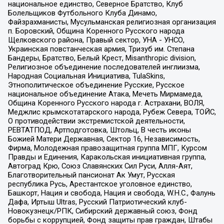
национальное единство, Северное Братство, Клуб
Болельщиков Футбольного Клуба Динамо,
Файзрахманисты, Мусульманская религиозная организация
п. Боровский, Община Коренного Русского народа
Щелковского района, Правый сектор, УНА - УНСО,
Украинская повстанческая армия, Тризуб им. Степана
Бандеры, Братство, Белый Крест, Misanthropic division,
Религиозное объединение последователей инглиизма,
Народная Социальная Инициатива, TulaSkins,
Этнополитическое объединение Русские, Русское
национальное объединение Атака, Мечеть Мирмамеда,
Община Коренного Русского народа г. Астрахани, ВОЛЯ,
Меджлис крымскотатарского народа, Рубеж Севера, ТОЙС,
О противодействии экстремистской деятельности,
РЕВТАТПОД, Артподготовка, Штольц, В честь иконы
Божией Матери Державная, Сектор 16, Независимость,
Фирма, Молодежная правозащитная группа МПГ, Курсом
Правды и Единения, Каракольская инициативная группа,
Автоград Крю, Союз Славянских Сил Руси, Алля-Аят,
Благотворительный пансионат Ак Умут, Русская
республика Русь, Арестантское уголовное единство,
Башкорт, Нация и свобода, Нация и свобода, W.H.С., Фалунь
Дафа, Иртыш Ultras, Русский Патриотический клуб-
Новокузнецк/РПК, Сибирский державный союз, Фонд
борьбы с коррупцией, Фонд защиты прав граждан, Штабы