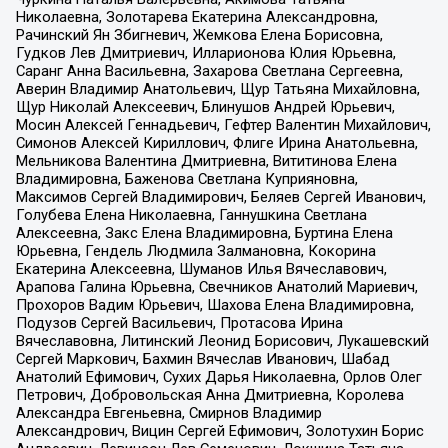
Николаевна, Золотарева Екатерина Александровна,
Рачинский Ян Збигневич, Жемкова Елена Борисовна,
Гудков Лев Дмитриевич, Илларионова Юлия Юрьевна,
Саранг Анна Васильевна, Захарова Светлана Сергеевна,
Аверин Владимир Анатольевич, Щур Татьяна Михайловна,
Щур Николай Алексеевич, Блинушов Андрей Юрьевич,
Мосин Алексей Геннадьевич, Гефтер Валентин Михайлович,
Симонов Алексей Кириллович, Флиге Ирина Анатольевна,
Мельникова Валентина Дмитриевна, Вититинова Елена
Владимировна, Баженова Светлана Куприяновна,
Максимов Сергей Владимирович, Беляев Сергей Иванович,
Голубева Елена Николаевна, Ганнушкина Светлана
Алексеевна, Закс Елена Владимировна, Буртина Елена
Юрьевна, Гендель Людмила Залмановна, Кокорина
Екатерина Алексеевна, Шуманов Илья Вячеславович,
Арапова Галина Юрьевна, Свечников Анатолий Мариевич,
Прохоров Вадим Юрьевич, Шахова Елена Владимировна,
Подузов Сергей Васильевич, Протасова Ирина
Вячеславовна, Литинский Леонид Борисович, Лукашевский
Сергей Маркович, Бахмин Вячеслав Иванович, Шабад
Анатолий Ефимович, Сухих Дарья Николаевна, Орлов Олег
Петрович, Добровольская Анна Дмитриевна, Королева
Александра Евгеньевна, Смирнов Владимир
Александрович, Вицин Сергей Ефимович, Золотухин Борис