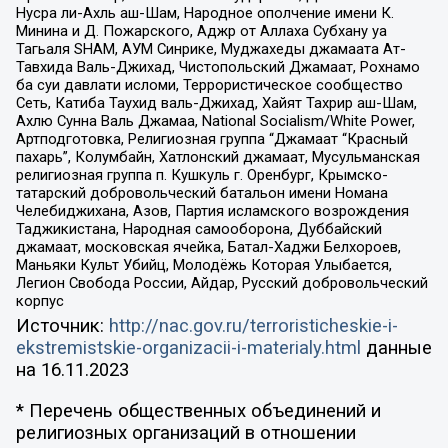
Нусра ли-Ахль аш-Шам, Народное ополчение имени К.
Минина и Д. Пожарского, Аджр от Аллаха Субхану уа
Тагьаля SHAM, АУМ Синрике, Муджахеды джамаата Ат-
Тавхида Валь-Джихад, Чистопольский Джамаат, Рохнамо
ба суи давлати исломи, Террористическое сообщество
Сеть, Катиба Таухид валь-Джихад, Хайят Тахрир аш-Шам,
Ахлю Сунна Валь Джамаа, National Socialism/White Power,
Артподготовка, Религиозная группа “Джамаат “Красный
пахарь”, Колумбайн, Хатлонский джамаат, Мусульманская
религиозная группа п. Кушкуль г. Оренбург, Крымско-
татарский добровольческий батальон имени Номана
Челебиджихана, Азов, Партия исламского возрождения
Таджикистана, Народная самооборона, Дуббайский
джамаат, московская ячейка, Батал-Хаджи Белхороев,
Маньяки Культ Убийц, Молодёжь Которая Улыбается,
Легион Свобода России, Айдар, Русский добровольческий
корпус
Источник:
http://nac.gov.ru/terroristicheskie-i-
ekstremistskie-organizacii-i-materialy.html
данные
на
16.11.2023
* Перечень общественных объединений и
религиозных организаций в отношении