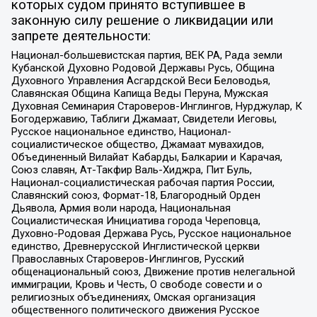
которых судом принято вступившее в
законную силу решение о ликвидации или
запрете деятельности:
Национал-большевистская партия, ВЕК РА, Рада земли
Кубанской Духовно Родовой Державы Русь, Община
Духовного Управления Асгардской Веси Беловодья,
Славянская Община Капища Веды Перуна, Мужская
Духовная Семинария Староверов-Инглингов, Нурджулар, К
Богодержавию, Таблиги Джамаат, Свидетели Иеговы,
Русское национальное единство, Национал-
социалистическое общество, Джамаат мувахидов,
Объединенный Вилайат Кабарды, Балкарии и Карачая,
Союз славян, Ат-Такфир Валь-Хиджра, Пит Буль,
Национал-социалистическая рабочая партия России,
Славянский союз, Формат-18, Благородный Орден
Дьявола, Армия воли народа, Национальная
Социалистическая Инициатива города Череповца,
Духовно-Родовая Держава Русь, Русское национальное
единство, Древнерусской Инглистической церкви
Православных Староверов-Инглингов, Русский
общенациональный союз, Движение против нелегальной
иммиграции, Кровь и Честь, О свободе совести и о
религиозных объединениях, Омская организация
общественного политического движения Русское