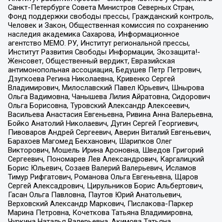
Санкт-Петербурге Совета Министров Северных Стран,
Фонд поддержки свободы прессы, Гражданский контроль,
Человек и Закон, Общественная комиссия по сохранению
наследия академика Сахарова, Информационное
агентство МЕМО. РУ, Институт региональной прессы,
Институт Развития Свободы Информации, Экозащита!-
Женсовет, Общественный вердикт, Евразийская
антимонопольная ассоциация, Бедушев Петр Петрович,
Дзугкоева Регина Николаевна, Кривенко Сергей
Владимирович, Милославский Павел Юрьевич, Шнырова
Ольга Вадимовна, Чанышева Лилия Айратовна, Сидорович
Ольга Борисовна, Туровский Александр Алексеевич,
Васильева Анастасия Евгеньевна, Ривина Анна Валерьевна,
Бойко Анатолий Николаевич, Дугин Сергей Георгиевич,
Пивоваров Андрей Сергеевич, Аверин Виталий Евгеньевич,
Барахоев Магомед Бекханович, Шарипков Олег
Викторович, Мошель Ирина Ароновна, Шведов Григорий
Сергеевич, Пономарев Лев Александрович, Каргалицкий
Борис Юльевич, Созаев Валерий Валерьевич, Исламов
Тимур Рифгатович, Романова Ольга Евгеньевна, Щаров
Сергей Алексадрович, Цирульников Борис Альбертович,
Гасан Ольга Павловна, Паутов Юрий Анатольевич,
Верховский Александр Маркович, Пислакова-Паркер
Марина Петровна, Кочеткова Татьяна Владимировна,
Чуркина Наталья Валерьевна, Акимова Татьяна