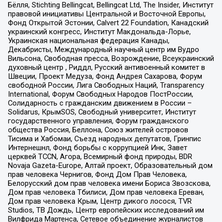
Бёлля, Stichting Bellingcat, Bellingcat Ltd, The Insider, Институт
правовой инициативы Центральной и Восточной Европы,
Фонд Открытой Эстонии, Calvert 22 Foundation, Канадский
украинский конгресс, Институт Макдональда-Лорье,
Украинская национальная федерация Канады,
Декабристы, Международный научный центр им Вудро
Вильсона, Свободная пресса, Возрождение, Всеукраинский
духовный центр , Риддл, Русский антивоенный комитет в
Швеции, Проект Медуза, Фонд Андрея Сахарова, Форум
свободной России, Лига Свободных Наций, Transparеncy
International, Форум Свободных Народов ПостРоссии,
Солидарность с гражданским движением в России –
Solidarus, КрымSOS, Свободный университет, Институт
государственного управления, Форум гражданского
общества Россия, Беллона, Союз жителей островов
Тисима и Хабомаи, Съезд народных депутатов, Гринпис
Интернешнл, Фонд борьбы с коррупцией Инк, Завет
церквей TCCN, Агора, Всемирный фонд природы, BDR
Novaja Gazeta-Europe, Алтай проект, Образовательный дом
прав человека Чернигов, Фонд Дом Прав Человека,
Белорусский дом прав человека имени Бориса Звозскова,
Дом прав человека Тбилиси, Дом прав человека Ереван,
Дом прав человека Крым, Центр дикого лосося, TVR
Studios, ТВ Дождь, Центр европейских исследований им
Вилфрида Мартенса, Сетевое объединение журналистов