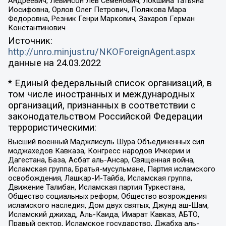
Андреевич, Левинсон Лев Семенович, Локшина Татьяна
Иосифовна, Орлов Олег Петрович, Полякова Мара
Федоровна, Резник Генри Маркович, Захаров Герман
Константинович
Источник:
http://unro.minjust.ru/NKOForeignAgent.aspx
данные на
24.03.2022
* Единый федеральный список организаций, в
том числе иностранных и международных
организаций, признанных в соответствии с
законодательством Российской Федерации
террористическими:
Высший военный Маджлисуль Шура Объединенных сил
моджахедов Кавказа, Конгресс народов Ичкерии и
Дагестана, База, Асбат аль-Ансар, Священная война,
Исламская группа, Братья-мусульмане, Партия исламского
освобождения, Лашкар-И-Тайба, Исламская группа,
Движение Талибан, Исламская партия Туркестана,
Общество социальных реформ, Общество возрождения
исламского наследия, Дом двух святых, Джунд аш-Шам,
Исламский джихад, Аль-Каида, Имарат Кавказ, АБТО,
Правый сектор, Исламское государство, Джабха аль-