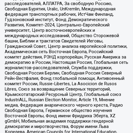
расследователей, АЛЛАТРА, За свободную Россию,
Свободная Бурятия, Uralic, UnKremlin, Международная
федерация транспортных рабочих, ИстЧам Финланд,
Гудзоновский институт, Фонд Демократического
Развития, Комитет-2024, Центрально-Европейский
университет, Центр восточноевропейских и
международных исследований, Общество Сторожевой
башни, Библии и трактатов Свидетелей Иеговы,
Гражданский Совет, Центр анализа европейской политики,
Академическая сеть Восточная Европа, Российский
комитет действия, РЭНД корпорейшн, Русская Америка за
демократию в России, Настоящая Россия, Глобальная сеть
журналистов-расследователей, Служба поддержки,
Свободная Россия Берлин, Свободная Россия Северный
Рейн-Вестфалия, Фонд глобальной помощи, Антивоенный
комитет России, Russie-Libertes, La Asocicion de Rusos
Libres, Союз за возвращение Северных территорий,
Крымскотатарский Ресурсный Центр, Глобальный союз
IndustriALL, Russian Election Monitor, Article 19, Мнение
медиа, Федерация анархического черного креста, Радио
Свободная Европа, Германское общество изучения
Восточной Европы, Фонд имени Фридриха Эберта, XZ
gGmbH, Мобильная академия поддержки гендерной
демократии и миротворчества, Форум имени Льва
Копелева, American Councils for International Education,