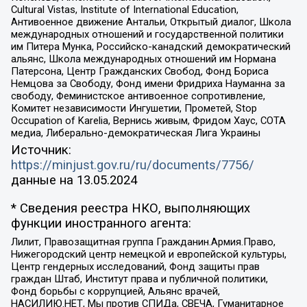
Cultural Vistas, Institute of International Education,
Антивоенное движение Антальи, Открытый диалог, Школа
международных отношений и государственной политики
им Питера Мунка, Российско-канадский демократический
альянс, Школа международных отношений им Нормана
Патерсона, Центр Гражданских Свобод, Фонд Бориса
Немцова за Свободу, Фонд имени Фридриха Науманна за
свободу, Феминистское антивоенное сопротивление,
Комитет независимости Ингушетии, Прометей, Stop
Occupation of Karelia, Вернись живым, Фридом Хаус, СОТА
медиа, Либерально-демократическая Лига Украины
Источник:
https://minjust.gov.ru/ru/documents/7756/
данные на
13.05.2024
* Сведения реестра НКО, выполняющих
функции иностранного агента:
Лилит, Правозащитная группа Гражданин.Армия.Право,
Нижегородский центр немецкой и европейской культуры,
Центр гендерных исследований, Фонд защиты прав
граждан Штаб, Институт права и публичной политики,
Фонд борьбы с коррупцией, Альянс врачей,
НАСИЛИЮ.НЕТ, Мы против СПИДа, СВЕЧА, Гуманитарное