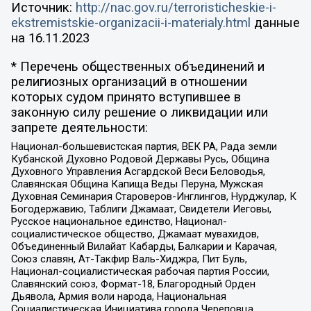
Источник:
http://nac.gov.ru/terroristicheskie-i-
ekstremistskie-organizacii-i-materialy.html
данные
на
16.11.2023
* Перечень общественных объединений и
религиозных организаций в отношении
которых судом принято вступившее в
законную силу решение о ликвидации или
запрете деятельности:
Национал-большевистская партия, ВЕК РА, Рада земли
Кубанской Духовно Родовой Державы Русь, Община
Духовного Управления Асгардской Веси Беловодья,
Славянская Община Капища Веды Перуна, Мужская
Духовная Семинария Староверов-Инглингов, Нурджулар, К
Богодержавию, Таблиги Джамаат, Свидетели Иеговы,
Русское национальное единство, Национал-
социалистическое общество, Джамаат мувахидов,
Объединенный Вилайат Кабарды, Балкарии и Карачая,
Союз славян, Ат-Такфир Валь-Хиджра, Пит Буль,
Национал-социалистическая рабочая партия России,
Славянский союз, Формат-18, Благородный Орден
Дьявола, Армия воли народа, Национальная
Социалистическая Инициатива города Череповца,