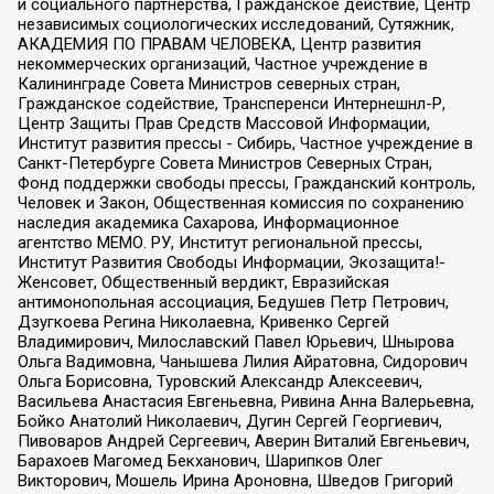
и социального партнерства, Гражданское действие, Центр
независимых социологических исследований, Сутяжник,
АКАДЕМИЯ ПО ПРАВАМ ЧЕЛОВЕКА, Центр развития
некоммерческих организаций, Частное учреждение в
Калининграде Совета Министров северных стран,
Гражданское содействие, Трансперенси Интернешнл-Р,
Центр Защиты Прав Средств Массовой Информации,
Институт развития прессы - Сибирь, Частное учреждение в
Санкт-Петербурге Совета Министров Северных Стран,
Фонд поддержки свободы прессы, Гражданский контроль,
Человек и Закон, Общественная комиссия по сохранению
наследия академика Сахарова, Информационное
агентство МЕМО. РУ, Институт региональной прессы,
Институт Развития Свободы Информации, Экозащита!-
Женсовет, Общественный вердикт, Евразийская
антимонопольная ассоциация, Бедушев Петр Петрович,
Дзугкоева Регина Николаевна, Кривенко Сергей
Владимирович, Милославский Павел Юрьевич, Шнырова
Ольга Вадимовна, Чанышева Лилия Айратовна, Сидорович
Ольга Борисовна, Туровский Александр Алексеевич,
Васильева Анастасия Евгеньевна, Ривина Анна Валерьевна,
Бойко Анатолий Николаевич, Дугин Сергей Георгиевич,
Пивоваров Андрей Сергеевич, Аверин Виталий Евгеньевич,
Барахоев Магомед Бекханович, Шарипков Олег
Викторович, Мошель Ирина Ароновна, Шведов Григорий