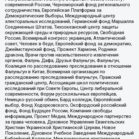
современной России, Черноморский фонд регионального
сотрудничества, Европейская Платформа за
Демократические Выборы, Международный центр
электоральных исследований, Германский фонд Маршалла
Соединенных Штатов, Тихоокеанский центр защиты
окружающей среды и природных ресурсов, Свободная
Россия, Всемирный конгресс украинцев, Атлантический
совет, Человек в беде, Европейский фонд за демократию,
Джеймстаунский фонд, Прожект Хармони, Родники
дракона, Врачи против насильственного извлечения
органов, Фалунь Дафа, Друзья Фалуньгун, Фалуньгун,
Коалиция по расследованию преследования в отношении
Фалуньгун в Китае, Всемирная организация по
расследованию преследований Фалуньгун, Пражский
гражданский центр, Ассоциация школ политических
исследований при Совете Европы, Центр либеральной
современности, Форум русскоязычных европейцев,
Немецко-русский обмен, Бард колледж, Европейский
выбор, Фонд Ходорковского, Оксфордский российский
фонд, Фонд Будущее России, Компания свободы
информации, Проект Медиа, Международное партнерство
за права человека, Духовное Управление Евангельских
Христиан Украинской Христианской Церкви, Новое
Поколение, Духовное Учебное Заведение Международный
Библейский Колледж, Международное христианское