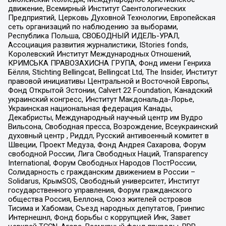
движение, Всемирный Институт Саентологических
Предприятий, Церковь Духовной Технологии, Европейская
сеть организаций по наблюдению за выборами,
Республика Польша, СВОБОДНЫЙ ИДЕЛЬ-УРАЛ,
Ассоциация развития журналистики, IStories fonds,
Королевский Институт Международных Отношений,
КРИМСЬКА ПРАВОЗАХИСНА ГРУПА, Фонд имени Генриха
Бёлля, Stichting Bellingcat, Bellingcat Ltd, The Insider, Институт
правовой инициативы Центральной и Восточной Европы,
Фонд Открытой Эстонии, Calvert 22 Foundation, Канадский
украинский конгресс, Институт Макдональда-Лорье,
Украинская национальная федерация Канады,
Декабристы, Международный научный центр им Вудро
Вильсона, Свободная пресса, Возрождение, Всеукраинский
духовный центр , Риддл, Русский антивоенный комитет в
Швеции, Проект Медуза, Фонд Андрея Сахарова, Форум
свободной России, Лига Свободных Наций, Transparеncy
International, Форум Свободных Народов ПостРоссии,
Солидарность с гражданским движением в России –
Solidarus, КрымSOS, Свободный университет, Институт
государственного управления, Форум гражданского
общества Россия, Беллона, Союз жителей островов
Тисима и Хабомаи, Съезд народных депутатов, Гринпис
Интернешнл, Фонд борьбы с коррупцией Инк, Завет