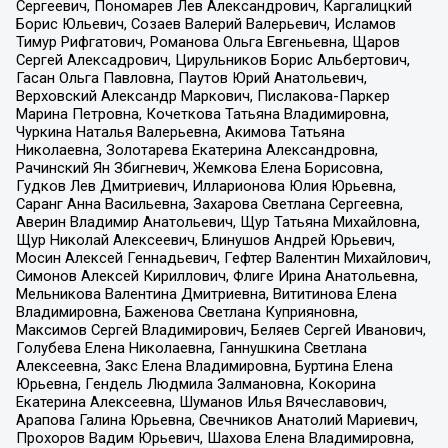
Сергеевич, Пономарев Лев Александрович, Каргалицкий
Борис Юльевич, Созаев Валерий Валерьевич, Исламов
Тимур Рифгатович, Романова Ольга Евгеньевна, Щаров
Сергей Алексадрович, Цирульников Борис Альбертович,
Гасан Ольга Павловна, Паутов Юрий Анатольевич,
Верховский Александр Маркович, Пислакова-Паркер
Марина Петровна, Кочеткова Татьяна Владимировна,
Чуркина Наталья Валерьевна, Акимова Татьяна
Николаевна, Золотарева Екатерина Александровна,
Рачинский Ян Збигневич, Жемкова Елена Борисовна,
Гудков Лев Дмитриевич, Илларионова Юлия Юрьевна,
Саранг Анна Васильевна, Захарова Светлана Сергеевна,
Аверин Владимир Анатольевич, Щур Татьяна Михайловна,
Щур Николай Алексеевич, Блинушов Андрей Юрьевич,
Мосин Алексей Геннадьевич, Гефтер Валентин Михайлович,
Симонов Алексей Кириллович, Флиге Ирина Анатольевна,
Мельникова Валентина Дмитриевна, Вититинова Елена
Владимировна, Баженова Светлана Куприяновна,
Максимов Сергей Владимирович, Беляев Сергей Иванович,
Голубева Елена Николаевна, Ганнушкина Светлана
Алексеевна, Закс Елена Владимировна, Буртина Елена
Юрьевна, Гендель Людмила Залмановна, Кокорина
Екатерина Алексеевна, Шуманов Илья Вячеславович,
Арапова Галина Юрьевна, Свечников Анатолий Мариевич,
Прохоров Вадим Юрьевич, Шахова Елена Владимировна,