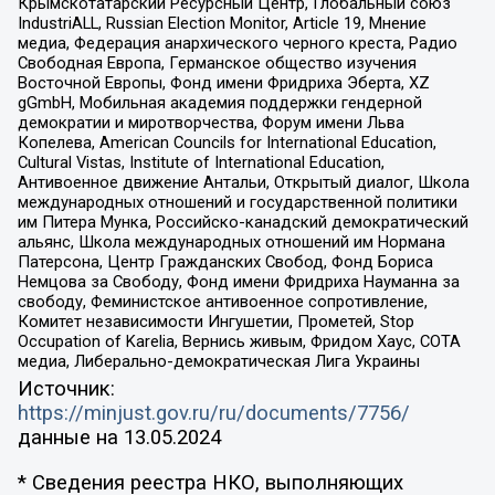
Крымскотатарский Ресурсный Центр, Глобальный союз
IndustriALL, Russian Election Monitor, Article 19, Мнение
медиа, Федерация анархического черного креста, Радио
Свободная Европа, Германское общество изучения
Восточной Европы, Фонд имени Фридриха Эберта, XZ
gGmbH, Мобильная академия поддержки гендерной
демократии и миротворчества, Форум имени Льва
Копелева, American Councils for International Education,
Cultural Vistas, Institute of International Education,
Антивоенное движение Антальи, Открытый диалог, Школа
международных отношений и государственной политики
им Питера Мунка, Российско-канадский демократический
альянс, Школа международных отношений им Нормана
Патерсона, Центр Гражданских Свобод, Фонд Бориса
Немцова за Свободу, Фонд имени Фридриха Науманна за
свободу, Феминистское антивоенное сопротивление,
Комитет независимости Ингушетии, Прометей, Stop
Occupation of Karelia, Вернись живым, Фридом Хаус, СОТА
медиа, Либерально-демократическая Лига Украины
Источник:
https://minjust.gov.ru/ru/documents/7756/
данные на
13.05.2024
* Сведения реестра НКО, выполняющих