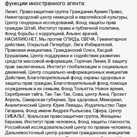
функции иностранного агента:
Лилит, Правозащитная группа Гражданин.Армия.Право,
Нижегородский центр немецкой и европейской культуры,
Центр гендерных исследований, Фонд защиты прав
граждан Штаб, Институт права и публичной политики,
Фонд борьбы с коррупцией, Альянс врачей,
НАСИЛИЮ.НЕТ, Мы против СПИДа, СВЕЧА, Гуманитарное
действие, Открытый Петербург, Лига Избирателей,
Правовая инициатива, Гражданский Союз, Хасдей
Ерушалаим, Центр поддержки и содействия развитию
средств массовой информации, Горячая Линия, В защиту
прав заключенных, Институт глобализации и социальных
движений, Центр социально-информационных инициатив
Действие, Благотворительный фонд охраны здоровья и
защиты прав граждан, Благотворительный фонд помощи
осужденным и их семьям, Фонд Тольятти, Новое время,
Серебряная тайга, Так-Так-Так, Сова, центр Анна, Проект
Апрель, Самарская губерния, Эра здоровья, Мемориал,
Аналитический Центр Юрия Левады, Издательство Парк
Гагарина, Фонд имени Андрея Рылькова, Сфера, Центр
СИБАЛЬТ, Уральская правозащитная группа, Женщины
Евразии, Институт прав человека, Фонд защиты гласности,
Российский исследовательский центр по правам человека,
Дальневосточный центр развития гражданских инициатив