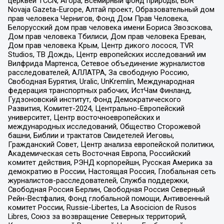
церквей TCCN, Агора, Всемирный фонд природы, BDR
Novaja Gazeta-Europe, Алтай проект, Образовательный дом
прав человека Чернигов, Фонд Дом Прав Человека,
Белорусский дом прав человека имени Бориса Звозскова,
Дом прав человека Тбилиси, Дом прав человека Ереван,
Дом прав человека Крым, Центр дикого лосося, TVR
Studios, ТВ Дождь, Центр европейских исследований им
Вилфрида Мартенса, Сетевое объединение журналистов
расследователей, АЛЛАТРА, За свободную Россию,
Свободная Бурятия, Uralic, UnKremlin, Международная
федерация транспортных рабочих, ИстЧам Финланд,
Гудзоновский институт, Фонд Демократического
Развития, Комитет-2024, Центрально-Европейский
университет, Центр восточноевропейских и
международных исследований, Общество Сторожевой
башни, Библии и трактатов Свидетелей Иеговы,
Гражданский Совет, Центр анализа европейской политики,
Академическая сеть Восточная Европа, Российский
комитет действия, РЭНД корпорейшн, Русская Америка за
демократию в России, Настоящая Россия, Глобальная сеть
журналистов-расследователей, Служба поддержки,
Свободная Россия Берлин, Свободная Россия Северный
Рейн-Вестфалия, Фонд глобальной помощи, Антивоенный
комитет России, Russie-Libertes, La Asocicion de Rusos
Libres, Союз за возвращение Северных территорий,