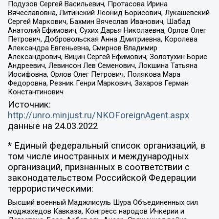
Подузов Сергей Васильевич, Протасова Ирина
Вячеславовна, Литинский Леонид Борисович, Лукашевский
Сергей Маркович, Бахмин Вячеслав Иванович, Шабад
Анатолий Ефимович, Сухих Дарья Николаевна, Орлов Олег
Петрович, Добровольская Анна Дмитриевна, Королева
Александра Евгеньевна, Смирнов Владимир
Александрович, Вицин Сергей Ефимович, Золотухин Борис
Андреевич, Левинсон Лев Семенович, Локшина Татьяна
Иосифовна, Орлов Олег Петрович, Полякова Мара
Федоровна, Резник Генри Маркович, Захаров Герман
Константинович
Источник:
http://unro.minjust.ru/NKOForeignAgent.aspx
данные на
24.03.2022
* Единый федеральный список организаций, в
том числе иностранных и международных
организаций, признанных в соответствии с
законодательством Российской Федерации
террористическими:
Высший военный Маджлисуль Шура Объединенных сил
моджахедов Кавказа, Конгресс народов Ичкерии и