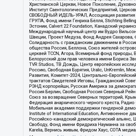
Христианской Церкви, Новое Поколение, Духовн
Институт Саентологических Предприятий, Церков
СВОБОДНЫЙ ИДЕЛЬ-УРАЛ, Ассоциация развития ж
ГРУПА, Фонд имени Генриха Бёлля, Stichting Bellin
Эстонии, Calvert 22 Foundation, Канадский укра
Международный научный центр им Вудро Вильсона
Швеции, Проект Медуза, Фонд Андрея Сахарова, Ф
Солидарность с гражданским движением в России 
общества Россия, Беллона, Союз жителей острово
церквей TCCN, Агора, Всемирный фонд природы, B
Белорусский дом прав человека имени Бориса Зво
TVR Studios, ТВ Дождь, Центр европейских иссл
Россию, Свободная Бурятия, Uralic, UnKremlin, 
Развития, Комитет-2024, Центрально-Европейски
трактатов Свидетелей Иеговы, Гражданский Совет
РЭНД корпорейшн, Русская Америка за демократи
Россия Берлин, Свободная Россия Северный Рейн-В
Союз за возвращение Северных территорий, Крымско
Федерация анархического черного креста, Радио
Мобильная академия поддержки гендерной демократи
Institute of International Education, Антивоенн
Российско-канадский демократический альянс, 
Свободу, Фонд имени Фридриха Науманна за свобо
Karelia, Вернись живым, Фридом Хаус, СОТА меди