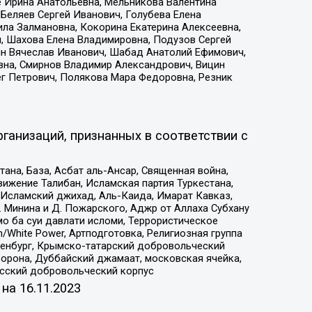
е Ирина Анатольевна, Мельникова Валентина
Беляев Сергей Иванович, Голубева Елена
ила Залмановна, Кокорина Екатерина Алексеевна,
, Шахова Елена Владимировна, Подузов Сергей
ин Вячеслав Иванович, Шабад Анатолий Ефимович,
вна, Смирнов Владимир Александрович, Вицин
ег Петрович, Полякова Мара Федоровна, Резник
ганизаций, признанных в соответствии с
на, База, Асбат аль-Ансар, Священная война,
ижение Талибан, Исламская партия Туркестана,
Исламский джихад, Аль-Каида, Имарат Кавказ,
 Минина и Д. Пожарского, Аджр от Аллаха Субхану
о ба суи давлати исломи, Террористическое
/White Power, Артподготовка, Религиозная группа
Оренбург, Крымско-татарский добровольческий
орона, Дуббайский джамаат, московская ячейка,
усский добровольческий корпус
 на
16.11.2023