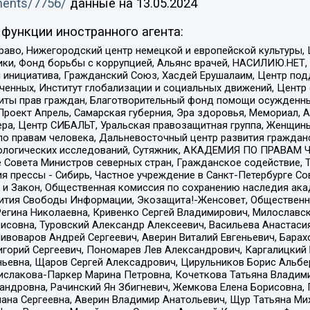
uments/7756/
данные на
13.05.2024
функции иностранного агента:
раво, Нижегородский центр немецкой и европейской культуры,
тики, Фонд борьбы с коррупцией, Альянс врачей, НАСИЛИЮ.НЕТ,
я инициатива, Гражданский Союз, Хасдей Ерушалаим, Центр по
юченных, Институт глобализации и социальных движений, Цент
ты прав граждан, Благотворительный фонд помощи осужденным
а, Проект Апрель, Самарская губерния, Эра здоровья, Мемориал
ера, Центр СИБАЛЬТ, Уральская правозащитная группа, Женщины
по правам человека, Дальневосточный центр развития гражданс
ологических исследований, Сутяжник, АКАДЕМИЯ ПО ПРАВАМ Ч
е Совета Министров северных стран, Гражданское содействие,
я прессы - Сибирь, Частное учреждение в Санкт-Петербурге С
 и Закон, Общественная комиссия по сохранению наследия ак
звития Свободы Информации, Экозащита!-Женсовет, Общественн
Регина Николаевна, Кривенко Сергей Владимирович, Милославс
совна, Туровский Александр Алексеевич, Васильева Анастасия
Пивоваров Андрей Сергеевич, Аверин Виталий Евгеньевич, Бара
горий Сергеевич, Пономарев Лев Александрович, Каргалицкий 
ньевна, Щаров Сергей Алексадрович, Цирульников Борис Альбер
ислакова-Паркер Марина Петровна, Кочеткова Татьяна Владими
сандровна, Рачинский Ян Збигневич, Жемкова Елена Борисовна,
лана Сергеевна, Аверин Владимир Анатольевич, Щур Татьяна М