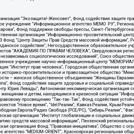
Общество с ограниченной ответственностью "Радио Свободная Европа/Радио Свобода", Чешское информационное агентство "MEDIUM-ORIENT", Красноярская региональная общественная организация "Мы против СПИДа", Камалягин Денис Николаевич, Маркелов Сергей Евгеньевич, Пономарев Лев Александрович, Савицкая Людмила Алексеевна, Автономная некоммерческая организация "Центр по работе с проблемой насилия "НАСИЛИЮ.НЕТ", Межрегиональный профессиональный союз работников здравоохранения "Альянс врачей", Юридическое лицо, зарегистрированное в Латвийской Республике, SIA "Medusa Project" (регистрационный номер 40103797863, дата регистрации 10.06.2014), Некоммерческая организация "Фонд по борьбе с коррупцией", Автономная некоммерческая организация "Институт права и публичной политики", Баданин Роман Сергеевич, Гликин Максим Александрович, Железнова Мария Михайловна, Лукьянова Юлия Сергеевна, Маетная Елизавета Витальевна, Маняхин Петр Борисович, Чуракова Ольга Владимировна, Ярош Юлия Петровна, Юридическое лицо "The Insider SIA", зарегистрированное в Риге, Латвийская Республика (дата регистрации 26.06.2015), являющееся администратором доменного имени интернет-издания "The Insider SIA", https://theins.ru, Постернак Алексей Евгеньевич, Рубин Михаил Аркадьевич, Анин Роман Александрович, Юридическое лицо Istories fonds, зарегистрированное в Латвийской Республике (регистрационный номер 50008295751, дата регистрации 24.02.2020), Великовский Дмитрий Александрович, Долинина Ирина Николаевна, Мароховская Алеся Алексеевна, Шлейнов Роман Юрьевич, Шмагун Олеся Валентиновна, Общество с ограниченной ответственностью "Альтаир 2021", Общество с ограниченной ответственностью "Вега 2021", Общество с ограниченной ответственностью "Главный редактор 2021", Общество с ограниченной ответственностью "Ромашки монолит", Важенков Артем Валерьевич, Ивановская областная общественная организация "Центр гендерных исследований", Гурман Юрий Альбертович, Медиапроект "ОВД-Инфо", Егоров Владимир Владимирович, Жилинский Владимир Александрович, Общество с ограниченной ответственностью "ЗП", Иванова София Юрьевна, Карезина Инна Павловна, Кильтау Екатерина Викторовна, Петров Алексей Викторович, Пискунов Сергей Евгеньевич, Смирнов Сергей Сергеевич, Тихонов Михаил Сергеевич, Общество с ограниченной ответственностью "ЖУРНАЛИСТ-ИНОСТРАННЫЙ АГЕНТ", Арапова Галина Юрьевна, Вольтская Татьяна Анатольевна, Американская компания "Mason G.E.S. Anonymous Foundation" (США), являющаяся владельцем интернет-издания https://mnews.world/, Компания "Stichting Bellingcat", зарегистрированная в Нидерландах (дата регистрации 11.07.2018), Захаров Андрей Вячеславович, Клепиковская Екатерина Дмитриевна, Общество с ограниченной ответственностью "МЕМО", Перл Роман Александрович, Симонов Евгений Алексеевич, Соловьева Елена Анатольевна, Сотников Даниил Владимирович, Сурначева Елизавета Дмитриевна, Автономная некоммерческая организация по защите прав человека и информированию населения "Якутия – Наше Мнение", Общество с ограниченной ответственностью "Москоу диджитал медиа", с 26.01.2023 Общество с ограниченной ответственностью "Чайка Белые сады", Ветошкина Валерия Валерьевна, Заговора Максим Александрович, Межрегиональное общественное движение "Российская ЛГБТ - сеть", Оленичев Максим Владимирович, Павлов Иван Юрьевич, Скворцова Елена Сергеевна, Общество с ограниченной ответственностью "Как бы инагент", Кочетков Игорь Викторович, Общество с ограниченной ответственностью "Честные выборы", Еланчик Олег Александрович, Общество с ограниченной ответственностью "Нобелевский призыв", Гималова Регина Эмилевна, Григорьев Андрей Валерьевич, Григорьева Алина Александровна, Ассоциация по содействию защите прав призывников, альтернативнослужащих и военнослужащих "Правозащитная группа "Гражданин.Армия.Право", Хисамова Регина Фаритовна, Автономная некоммерческая организация по реализа