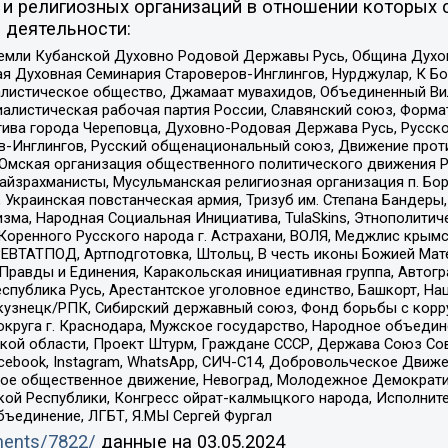
и религиозных организаций в отношении которых 
 деятельности:
земли Кубанской Духовно Родовой Державы Русь, Община Духо
 Духовная Семинария Староверов-Инглингов, Нурджулар, К Бо
листическое общество, Джамаат мувахидов, Объединенный Вил
иалистическая рабочая партия России, Славянский союз, Форма
ива города Череповца, Духовно-Родовая Держава Русь, Русск
-Инглингов, Русский общенациональный союз, Движение против
 Омская организация общественного политического движения Р
йзрахманисты, Мусульманская религиозная организация п. Бо
краинская повстанческая армия, Тризуб им. Степана Бандеры, Бр
зма, Народная Социальная Инициатива, TulaSkins, Этнополитич
оренного Русского народа г. Астрахани, ВОЛЯ, Меджлис крымс
РЕВТАТПОД, Артподготовка, Штольц, В честь иконы Божией Мате
равды и Единения, Каракольская инициативная группа, Автогра
спублика Русь, Арестантское уголовное единство, Башкорт, Наци
окузнецк/РПК, Сибирский державный союз, Фонд борьбы с кор
округа г. Краснодара, Мужское государство, Народное объедин
ой области, Проект Штурм, Граждане СССР, Держава Союз Сов
Facebook, Instagram, WhatsApp, СИЧ-С14, Добровольческое Движ
ское общественное движение, Невоград, Молодежное Демократ
ой Республики, Конгресс ойрат-калмыцкого народа, Исполнит
бъединение, ЛГБТ, Я.МЫ Сергей Фургал
uments/7822/
данные на
03.05.2024