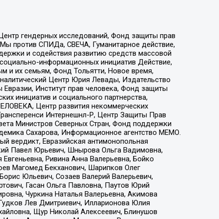
 Центр гендерных исследований, Фонд защиты прав
 Мы против СПИДа, СВЕЧА, Гуманитарное действие,
ддержки и содействия развитию средств массовой
р социально-информационных инициатив Действие,
 и их семьям, Фонд Тольятти, Новое время,
, Аналитический Центр Юрия Левады, Издательство
 Евразии, Институт прав человека, Фонд защиты
ких инициатив и социального партнерства,
ЕЛОВЕКА, Центр развития некоммерческих
 Трансперенси Интернешнл-Р, Центр Защиты Прав
овета Министров Северных Стран, Фонд поддержки
адемика Сахарова, Информационное агентство МЕМО.
ый вердикт, Евразийская антимонопольная
кий Павел Юрьевич, Шнырова Ольга Вадимовна,
 Евгеньевна, Ривина Анна Валерьевна, Бойко
хоев Магомед Бекханович, Шарипков Олег
Борис Юльевич, Созаев Валерий Валерьевич,
тович, Гасан Ольга Павловна, Паутов Юрий
ровна, Чуркина Наталья Валерьевна, Акимова
 Гудков Лев Дмитриевич, Илларионова Юлия
ихайловна, Щур Николай Алексеевич, Блинушов