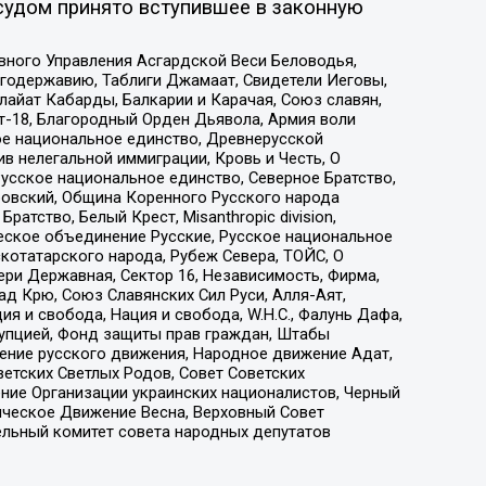
судом принято вступившее в законную
вного Управления Асгардской Веси Беловодья,
годержавию, Таблиги Джамаат, Свидетели Иеговы,
айат Кабарды, Балкарии и Карачая, Союз славян,
т-18, Благородный Орден Дьявола, Армия воли
ое национальное единство, Древнерусской
 нелегальной иммиграции, Кровь и Честь, О
усское национальное единство, Северное Братство,
ровский, Община Коренного Русского народа
атство, Белый Крест, Misanthropic division,
еское объединение Русские, Русское национальное
котатарского народа, Рубеж Севера, ТОЙС, О
ри Державная, Сектор 16, Независимость, Фирма,
д Крю, Союз Славянских Сил Руси, Алля-Аят,
я и свобода, Нация и свобода, W.H.С., Фалунь Дафа,
рупцией, Фонд защиты прав граждан, Штабы
ение русского движения, Народное движение Адат,
етских Светлых Родов, Совет Советских
ение Организации украинских националистов, Черный
ическое Движение Весна, Верховный Совет
ельный комитет совета народных депутатов