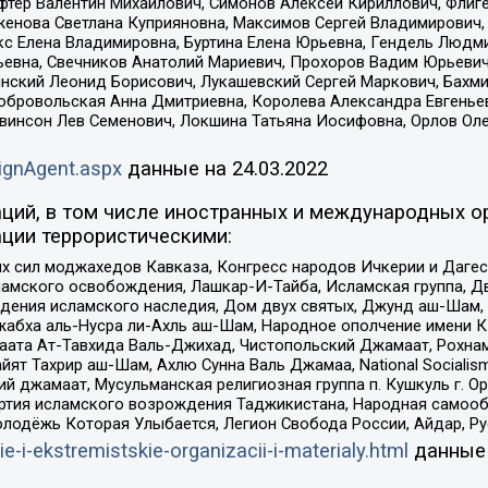
фтер Валентин Михайлович, Симонов Алексей Кириллович, Флиг
женова Светлана Куприяновна, Максимов Сергей Владимирович, 
кс Елена Владимировна, Буртина Елена Юрьевна, Гендель Людм
евна, Свечников Анатолий Мариевич, Прохоров Вадим Юрьевич
инский Леонид Борисович, Лукашевский Сергей Маркович, Бахм
Добровольская Анна Дмитриевна, Королева Александра Евгенье
евинсон Лев Семенович, Локшина Татьяна Иосифовна, Орлов Ол
ignAgent.aspx
данные на
24.03.2022
ций, в том числе иностранных и международных ор
ции террористическими:
ил моджахедов Кавказа, Конгресс народов Ичкерии и Дагеста
ламского освобождения, Лашкар-И-Тайба, Исламская группа, Дв
ения исламского наследия, Дом двух святых, Джунд аш-Шам, 
жабха аль-Нусра ли-Ахль аш-Шам, Народное ополчение имени К.
ата Ат-Тавхида Валь-Джихад, Чистопольский Джамаат, Рохнам
ят Тахрир аш-Шам, Ахлю Сунна Валь Джамаа, National Socialism
ий джамаат, Мусульманская религиозная группа п. Кушкуль г. 
ртия исламского возрождения Таджикистана, Народная самооб
олодёжь Которая Улыбается, Легион Свобода России, Айдар, Р
ie-i-ekstremistskie-organizacii-i-materialy.html
данные