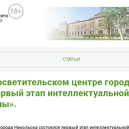
18+
СТАТЬИ
осветительском центре горо
ервый этап интеллектуальной
ны».
города Никольска состоялся первый этап интеллектуально