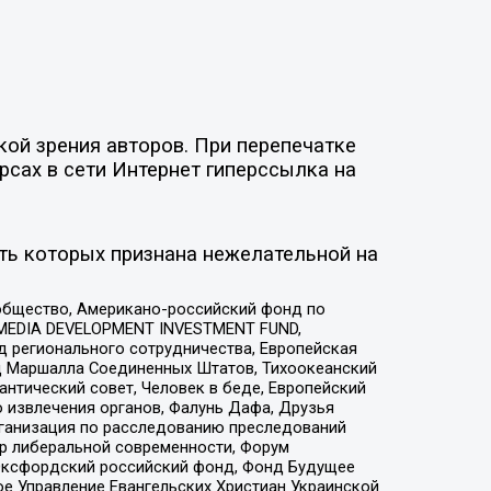
ой зрения авторов. При перепечатке
рсах в сети Интернет гиперссылка на
ть которых признана нежелательной на
общество, Американо-российский фонд по
 MEDIA DEVELOPMENT INVESTMENT FUND,
 регионального сотрудничества, Европейская
 Маршалла Соединенных Штатов, Тихоокеанский
нтический совет, Человек в беде, Европейский
 извлечения органов, Фалунь Дафа, Друзья
рганизация по расследованию преследований
тр либеральной современности, Форум
 Оксфордский российский фонд, Фонд Будущее
е Управление Евангельских Христиан Украинской