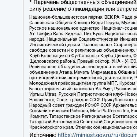
* Перечень общественных объединений 
силу решение о ликвидации или запрете
Национал-большевистская партия, ВЕК РА, Рада 
Славянская Община Капища Веды Перуна, Мужская
Русское национальное единство, Национал-социа
Ат-Такфир Валь-Хиджра, Пит Буль, Национал-соц
народа, Национальная Социалистическая Инициат
Инглистической церкви Православных Староверов
свободе совести и о религиозных объединениях,
Клуб Болельщиков Футбольного Клуба Динамо, Фа
Щелковского района, Правый сектор, УНА - УНСО, У
Религиозное объединение последователей инглии
объединение Атака, Мечеть Мирмамеда, Община К
противодействии экстремистской деятельности, 
Молодежная правозащитная группа МПГ, Курсом П
Благотворительный пансионат Ак Умут, Русская ре
Иртыш Ultras, Русский Патриотический клуб-Нов
Навального, Совет граждан СССР Прикубанского 
Народный совет граждан РСФСР СССР Архангельск
Социалистических Районов, Meta Platforms Inc, 
Комитет, Татарстанское Региональное Всетатар
Татарской Автономной Советской Социалистическ
Красноярского края, Этническое национальное о
Источник:
https://minjust.gov.ru/ru/doc