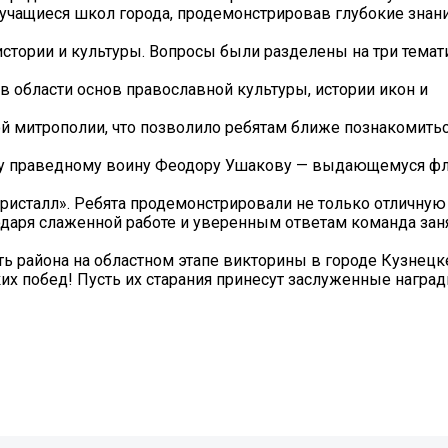
 учащиеся школ города, продемонстрировав глубокие знан
тории и культуры. Вопросы были разделены на три темат
в области основ православной культуры, истории икон и
й митрополии, что позволило ребятам ближе познакомитьс
ому праведному воину Феодору Ушакову — выдающемуся ф
сталл». Ребята продемонстрировали не только отличную 
одаря слаженной работе и уверенным ответам команда зан
ть района на областном этапе викторины в городе Кузнецке
их побед! Пусть их старания принесут заслуженные наград