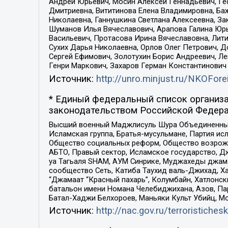
Андрей Юрьевич, Мосин Алексей Геннадьевич, Ге
Дмитриевна, Вититинова Елена Владимировна, Ба
Николаевна, Ганнушкина Светлана Алексеевна, За
Шуманов Илья Вячеславович, Арапова Галина Юрь
Васильевич, Протасова Ирина Вячеславовна, Лит
Сухих Дарья Николаевна, Орлов Олег Петрович, 
Сергей Ефимович, Золотухин Борис Андреевич, Л
Генри Маркович, Захаров Герман Константинович
Источник:
http://unro.minjust.ru/NKOFore
* Единый федеральный список организа
законодательством Российской Федера
Высший военный Маджлисуль Шура Объединенных с
Исламская группа, Братья-мусульмане, Партия ис
Общество социальных реформ, Общество возрожд
АБТО, Правый сектор, Исламское государство, Д
уа Тагьаля SHAM, АУМ Синрике, Муджахеды джама
сообщество Сеть, Катиба Таухид валь-Джихад, Хай
“Джамаат “Красный пахарь”, Колумбайн, Хатлонск
батальон имени Номана Челебиджихана, Азов, Па
Батал-Хаджи Белхороев, Маньяки Культ Убийц, М
Источник:
http://nac.gov.ru/terroristichesk