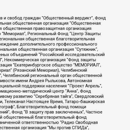
ции социально-правовых программ "Лилит", Дальневосточное общественное движение "Маяк", Санкт-Петербургская ЛГБТ-инициативная группа "Выход", Инициативная группа ЛГБТ+ "Реверс", Алексеев Андрей Викторович, Бекбулатова Таисия Львовна, Беляев Иван Михайлович, Владыкина Елена Сергеевна, Гельман Марат Александрович, Никульшина Вероника Юрьевна, Толоконникова Надежда Андреевна, Шендерович Виктор Анатольевич, Общество с ограниченной ответственностью "Данное сообщение", Общество с ограниченной ответственностью Издательский дом "Новая глава", Айнбиндер Александра Александровна, Московский комьюнити-центр для ЛГБТ+инициатив, Благотворительный фонд развития филантропии, Deutsche Welle (Германия, Kurt-Schumacher-Strasse 3, 53113 Bonn), Борзунова Мария Михайловна, Воробьев Виктор Викторович, Голубева Анна Львовна, Константинова Алла Михайловна, Малкова Ирина Владимировна, Мурадов Мурад Абдулгалимович, Осетинская Елизавета Николаевна, Понасенков Евгений Николаевич, Ганапольский Матвей Юрьевич, Киселев Евгений Алексеевич, Борухович Ирина Григорьевна, Дремин Иван Тимофеевич, Дубровский Дмитрий Викторович, Красноярская региональная общественная организация поддержки и развития альтернативных образовательных технологий и межкультурных коммуникаций "ИНТЕРРА", Маяковская Екатерина Алексеевна, Фейгин Марк Захарович, Филимонов Андрей Викторович, Дзугкоева Регина Николаевна, Доброхотов Роман Александрович, Дудь Юрий Александрович, Елкин Сергей Владимирович, Кругликов Кирилл Игоревич, Сабунаева Мария Леонидовна, Семенов Алексей Владимирович, Шаинян Карен Багратович, Шульман Екатерина Михайловна, Асафьев Артур Валерьевич, Вахштайн Виктор Семенович, Венедиктов Алексей Алексеевич, Лушникова Екатерина Евгеньевна, Волков Леонид Михайлович, Невзоров Александр Глебович, Пархоменко Сергей Борисович, Сироткин Ярослав Николаевич, Кара-Мурза Владимир Владимирович, Баранова Наталья Владимировна, Гозман Леонид Яковлевич, Кагарлицкий Борис Юльевич, Климарев Михаил Валерьевич, Милов Владимир Станиславович, Автономная некоммерческая организация Краснодарский центр современного искусства "Типография", Моргенштерн Алишер Тагирович, Соболь Любовь Эдуардовна, Общество с ограниченной ответственностью "ЛИЗА НОРМ", Каспаров Гарри Кимович, Ходорковский Михаил Борисович, Общество с ограниченной ответственностью "Апрельские тезисы", Данилович Ирина Брониславовна, Кашин Олег Владимирович, Петров Николай Владимирович, Пивоваров Алексей Владимирович, Соколов Михаил Владимирович, Цветкова Юлия Владимировна, Чичваркин Евгений Александрович, Комитет против пыток/Команда против пыток, Общество с ограниченной ответственностью "Первый научный", Общество с ограниченной ответственностью "Вертолет и ко", Белоцерковская Вероника Борисовна, Кац Максим Евгеньевич, Лазарева Татьяна Юрьевна, Шаведдинов Руслан Табризович, Яшин Илья Валерьевич, Общество с ограниченной ответственностью "Иноагент ААВ", Алешковский Дмитрий Петрович, Альбац Евгения Марковна, Быков Дмитрий Львович, Галямина Юлия Евгеньевна, Лойко Сергей Леонидович, Мартынов Кирилл Константинович, Медведев Сергей Александрович, Крашенинников Федор Геннадиевич, Гордеева Катерина Вл