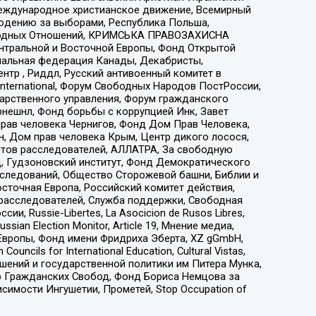
еждународное христианское движение, Всемирный
людению за выборами, Республика Польша,
народных Отношений, КРИМСЬКА ПРАВОЗАХИСНА
ы Центральной и Восточной Европы, Фонд Открытой
иональная федерация Канады, Декабристы,
тр , Риддл, Русский антивоенный комитет в
nternational, Форум Свободных Народов ПостРоссии,
дарственного управления, Форум гражданского
рнешнл, Фонд борьбы с коррупцией Инк, Завет
прав человека Чернигов, Фонд Дом Прав Человека,
н, Дом прав человека Крым, Центр дикого лосося,
стов расследователей, АЛЛАТРА, За свободную
д, Гудзоновский институт, Фонд Демократического
сследований, Общество Сторожевой башни, Библии и
сточная Европа, Российский комитет действия,
-расследователей, Служба поддержки, Свободная
 Russie-Libertes, La Asocicion de Rusos Libres,
an Election Monitor, Article 19, Мнение медиа,
Европы, Фонд имени Фридриха Эберта, XZ gGmbH,
ls for International Education, Cultural Vistas,
ошений и государственной политики им Питера Мунка,
 Гражданских Свобод, Фонд Бориса Немцова за
имости Ингушетии, Прометей, Stop Occupation of