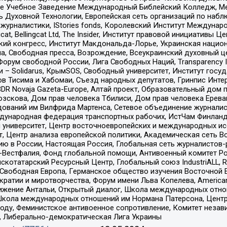
ое Учебное Заведение Международный Библейский Колледж, М
ь Духовной Технологии, Европейская сеть организаций по наб
урналистики, IStories fonds, Королевский Институт Между
gcat, Bellingcat Ltd, The Insider, Институт правовой инициатив
инский конгресс, Институт Макдональда-Лорье, Украинская нац
, Свободная пресса, Возрождение, Всеукраинский духовный цен
орум свободной России, Лига Свободных Наций, Transparеncy I
– Solidarus, КрымSOS, Свободный университет, Институт госу
в Тисима и Хабомаи, Съезд народных депутатов, Гринпис Инте
DR Novaja Gazeta-Europe, Алтай проект, Образовательный дом 
зскова, Дом прав человека Тбилиси, Дом прав человека Ерева
едований им Вилфрида Мартенса, Сетевое объединение журнали
Международная федерация транспортных рабочих, ИстЧам Финлан
й университет, Центр восточноевропейских и международных и
, Центр анализа европейской политики, Академическая сеть Во
ю в России, Настоящая Россия, Глобальная сеть журналистов
естфалия, Фонд глобальной помощи, Антивоенный комитет России,
татарский Ресурсный Центр, Глобальный союз IndustriALL, Russi
 Свободная Европа, Германское общество изучения Восточной 
и и миротворчества, Форум имени Льва Копелева, American Counci
ое движение Антальи, Открытый диалог, Школа международных отн
Школа международных отношений им Нормана Патерсона, Центр
ду, Феминистское антивоенное сопротивление, Комитет независ
а, Либерально-демократическая Лига Украины