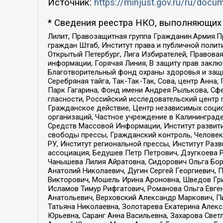
Источник:
https://minjust.gov.ru/ru/doc
* Сведения реестра НКО, выполняющих 
Лилит, Правозащитная группа Гражданин.Армия.П
граждан Штаб, Институт права и публичной поли
Открытый Петербург, Лига Избирателей, Правова
информации, Горячая Линия, В защиту прав закл
Благотворительный фонд охраны здоровья и защи
Серебряная тайга, Так-Так-Так, Сова, центр Анн
Парк Гагарина, Фонд имени Андрея Рылькова, Сф
гласности, Российский исследовательский центр 
Гражданское действие, Центр независимых соци
организаций, Частное учреждение в Калининград
Средств Массовой Информации, Институт развити
свободы прессы, Гражданский контроль, Человек
РУ, Институт региональной прессы, Институт Ра
ассоциация, Бедушев Петр Петрович, Дзугкоева 
Чанышева Лилия Айратовна, Сидорович Ольга Бори
Анатолий Николаевич, Дугин Сергей Георгиевич, 
Викторович, Мошель Ирина Ароновна, Шведов Гри
Исламов Тимур Рифгатович, Романова Ольга Евге
Анатольевич, Верховский Александр Маркович, П
Татьяна Николаевна, Золотарева Екатерина Алек
Юрьевна, Саранг Анна Васильевна, Захарова Свет