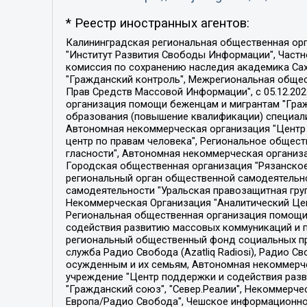
* Реестр иностранных агентов:
Калининградская региональная общественная организация "Экозащита!-Женсовет", Фонд содействия защите прав и свобод граждан "Общественный вердикт", Фонд "Институт Развития Свободы Информации", Частное учреждение "Информационное агентство МЕМО. РУ", Региональная общественная организация "Общественная комиссия по сохранению наследия академика Сахарова", Фонд поддержки свободы прессы, Санкт-Петербургская общественная правозащитная организация "Гражданский контроль", Межрегиональная общественная организация "Информационно-просветительский центр "Мемориал", Региональный Фонд "Центр Защиты Прав Средств Массовой Информации", с 05.12.2023 Фонд "Центр Защиты Прав Средств массовой информации", Региональная общественная благотворительная организация помощи беженцам и мигрантам "Гражданское содействие", Негосударственное образовательное учреждение дополнительного профессионального образования (повышение квалификации) специалистов "АКАДЕМИЯ ПО ПРАВАМ ЧЕЛОВЕКА", Свердловская региональная общественная организация "Сутяжник", Автономная некоммерческая организация "Центр независимых социологических исследований", Союз общественных объединений "Российский исследовательский центр по правам человека", Региональное общественное учреждение научно-информационный центр "МЕМОРИАЛ", Некоммерческая организация "Фонд защиты гласности", Автономная некоммерческая организация "Институт прав человека", Городская общественная организация "Екатеринбургское общество "МЕМОРИАЛ", Городская общественная организация "Рязанское историко-просветительское и правозащитное общество "Мемориал" (Рязанский Мемориал), Челябинский региональный орган общественной самодеятельности – женское общественное объединение "Женщины Евразии", Челябинский региональный орган общественной самодеятельности "Уральская правозащитная группа", Фонд содействия защите здоровья и социальной справедливости имени Андрея Рылькова, Автономная Некоммерческая Организация "Аналитический Центр Юрия Левады", Автономная некоммерческая организация социальной поддержки населения "Проект Апрель", Региональная общественная организация помощи женщинам и детям, находящимся в кризисной ситуации "Информационно-методический центр "Анна", Фонд содействия развитию массовых коммуникаций и правовому просвещению "Так-так-Так", Фонд содействия устойчивому развитию "Серебряная тайга", Свердловский региональный общественный фонд социальных проектов "Новое время", "Idel.Реалии", Кавказ.Реалии, Крым.Реалии, Телеканал Настоящее Время, Татаро-башкирская служба Радио Свобода (Azatliq Radiosi), Радио Свободная Европа/Радио Свобода (PCE/PC), "Сибирь.Реалии", "Фактограф", Благотворительный фонд помощи осужденным и их семьям, Автономная некоммерческая организация "Институт глобализации и социальных движений", Фонд "В защиту прав заключенных", Частное учреждение "Центр поддержки и содействия развитию средств массовой информации", Пензенский региональный общественный благотворительный фонд "Гражданский союз", "Север.Реалии", Некоммерческая организация Фонд "Правовая инициатива", 