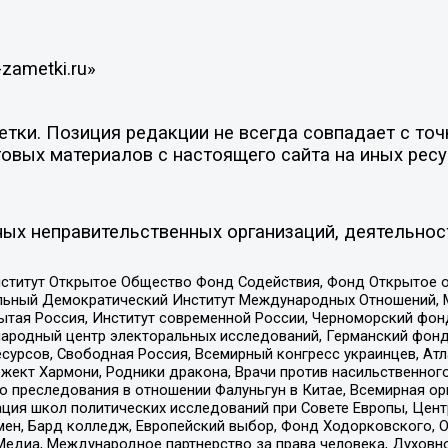
zametki.ru»
ки. Позиция редакции не всегда совпадает с точк
овых материалов с настоящего сайта на иных ресу
ых неправительственных организаций, деятельнос
ститут Открытое Общество Фонд Содействия, Фонд Открытое 
альный Демократический Институт Международных Отношений,
тая Россия, Институт современной России, Черноморский фонд
родный центр электоральных исследований, Германский фонд
рсов, Свободная Россия, Всемирный конгресс украинцев, Атла
ект Хармони, Родники дракона, Врачи против насильственного
ию преследования в отношении Фалуньгун в Китае, Всемирная о
ация школ политических исследований при Совете Европы, Цен
мен, Бард колледж, Европейский выбор, Фонд Ходорковского,
едиа, Международное партнерство за права человека, Духовно