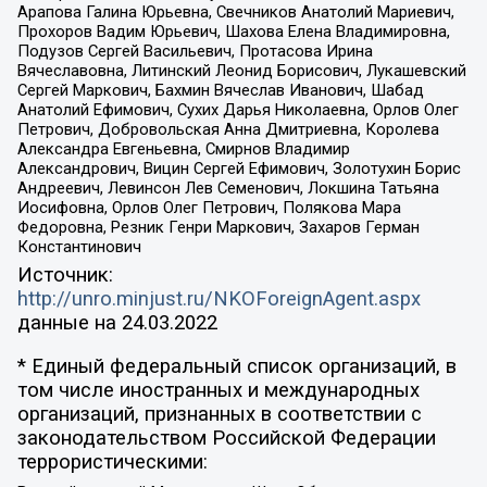
Арапова Галина Юрьевна, Свечников Анатолий Мариевич,
Прохоров Вадим Юрьевич, Шахова Елена Владимировна,
Подузов Сергей Васильевич, Протасова Ирина
Вячеславовна, Литинский Леонид Борисович, Лукашевский
Сергей Маркович, Бахмин Вячеслав Иванович, Шабад
Анатолий Ефимович, Сухих Дарья Николаевна, Орлов Олег
Петрович, Добровольская Анна Дмитриевна, Королева
Александра Евгеньевна, Смирнов Владимир
Александрович, Вицин Сергей Ефимович, Золотухин Борис
Андреевич, Левинсон Лев Семенович, Локшина Татьяна
Иосифовна, Орлов Олег Петрович, Полякова Мара
Федоровна, Резник Генри Маркович, Захаров Герман
Константинович
Источник:
http://unro.minjust.ru/NKOForeignAgent.aspx
данные на
24.03.2022
* Единый федеральный список организаций, в
том числе иностранных и международных
организаций, признанных в соответствии с
законодательством Российской Федерации
террористическими: