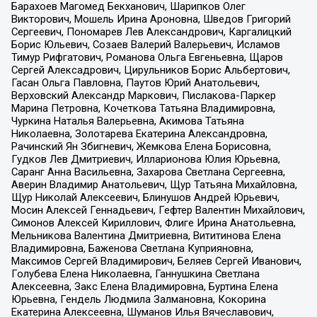
Барахоев Магомед Бекханович, Шарипков Олег
Викторович, Мошель Ирина Ароновна, Шведов Григорий
Сергеевич, Пономарев Лев Александрович, Каргалицкий
Борис Юльевич, Созаев Валерий Валерьевич, Исламов
Тимур Рифгатович, Романова Ольга Евгеньевна, Щаров
Сергей Алексадрович, Цирульников Борис Альбертович,
Гасан Ольга Павловна, Паутов Юрий Анатольевич,
Верховский Александр Маркович, Пислакова-Паркер
Марина Петровна, Кочеткова Татьяна Владимировна,
Чуркина Наталья Валерьевна, Акимова Татьяна
Николаевна, Золотарева Екатерина Александровна,
Рачинский Ян Збигневич, Жемкова Елена Борисовна,
Гудков Лев Дмитриевич, Илларионова Юлия Юрьевна,
Саранг Анна Васильевна, Захарова Светлана Сергеевна,
Аверин Владимир Анатольевич, Щур Татьяна Михайловна,
Щур Николай Алексеевич, Блинушов Андрей Юрьевич,
Мосин Алексей Геннадьевич, Гефтер Валентин Михайлович,
Симонов Алексей Кириллович, Флиге Ирина Анатольевна,
Мельникова Валентина Дмитриевна, Вититинова Елена
Владимировна, Баженова Светлана Куприяновна,
Максимов Сергей Владимирович, Беляев Сергей Иванович,
Голубева Елена Николаевна, Ганнушкина Светлана
Алексеевна, Закс Елена Владимировна, Буртина Елена
Юрьевна, Гендель Людмила Залмановна, Кокорина
Екатерина Алексеевна, Шуманов Илья Вячеславович,