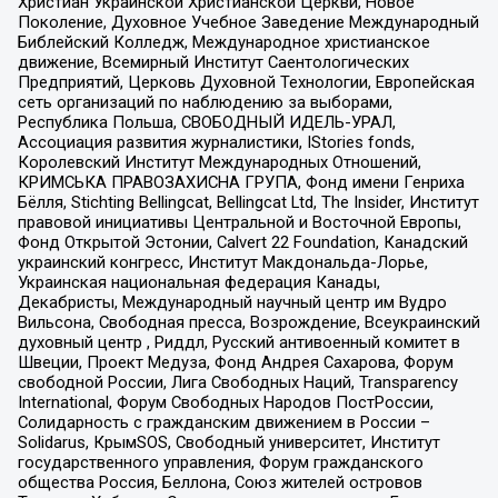
Христиан Украинской Христианской Церкви, Новое
Поколение, Духовное Учебное Заведение Международный
Библейский Колледж, Международное христианское
движение, Всемирный Институт Саентологических
Предприятий, Церковь Духовной Технологии, Европейская
сеть организаций по наблюдению за выборами,
Республика Польша, СВОБОДНЫЙ ИДЕЛЬ-УРАЛ,
Ассоциация развития журналистики, IStories fonds,
Королевский Институт Международных Отношений,
КРИМСЬКА ПРАВОЗАХИСНА ГРУПА, Фонд имени Генриха
Бёлля, Stichting Bellingcat, Bellingcat Ltd, The Insider, Институт
правовой инициативы Центральной и Восточной Европы,
Фонд Открытой Эстонии, Calvert 22 Foundation, Канадский
украинский конгресс, Институт Макдональда-Лорье,
Украинская национальная федерация Канады,
Декабристы, Международный научный центр им Вудро
Вильсона, Свободная пресса, Возрождение, Всеукраинский
духовный центр , Риддл, Русский антивоенный комитет в
Швеции, Проект Медуза, Фонд Андрея Сахарова, Форум
свободной России, Лига Свободных Наций, Transparеncy
International, Форум Свободных Народов ПостРоссии,
Солидарность с гражданским движением в России –
Solidarus, КрымSOS, Свободный университет, Институт
государственного управления, Форум гражданского
общества Россия, Беллона, Союз жителей островов