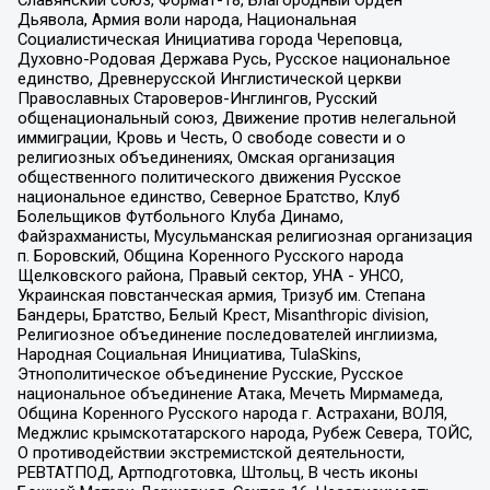
Славянский союз, Формат-18, Благородный Орден
Дьявола, Армия воли народа, Национальная
Социалистическая Инициатива города Череповца,
Духовно-Родовая Держава Русь, Русское национальное
единство, Древнерусской Инглистической церкви
Православных Староверов-Инглингов, Русский
общенациональный союз, Движение против нелегальной
иммиграции, Кровь и Честь, О свободе совести и о
религиозных объединениях, Омская организация
общественного политического движения Русское
национальное единство, Северное Братство, Клуб
Болельщиков Футбольного Клуба Динамо,
Файзрахманисты, Мусульманская религиозная организация
п. Боровский, Община Коренного Русского народа
Щелковского района, Правый сектор, УНА - УНСО,
Украинская повстанческая армия, Тризуб им. Степана
Бандеры, Братство, Белый Крест, Misanthropic division,
Религиозное объединение последователей инглиизма,
Народная Социальная Инициатива, TulaSkins,
Этнополитическое объединение Русские, Русское
национальное объединение Атака, Мечеть Мирмамеда,
Община Коренного Русского народа г. Астрахани, ВОЛЯ,
Меджлис крымскотатарского народа, Рубеж Севера, ТОЙС,
О противодействии экстремистской деятельности,
РЕВТАТПОД, Артподготовка, Штольц, В честь иконы