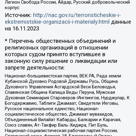
Легион Свобода России, Айдар, Русский добровольческий
корпус
Источник:
http://nac.gov.ru/terroristicheskie-i-
ekstremistskie-organizacii-i-materialy.html
данные
на
16.11.2023
* Перечень общественных объединений и
религиозных организаций в отношении
которых судом принято вступившее в
законную силу решение о ликвидации или
запрете деятельности:
Национал-большевистская партия, ВЕК РА, Рада земли
Кубанской Духовно Родовой Державы Русь, Община
Духовного Управления Асгардской Веси Беловодья,
Славянская Община Капища Веды Перуна, Мужская
Духовная Семинария Староверов-Инглингов, Нурджулар, К
Богодержавию, Таблиги Джамаат, Свидетели Иеговы,
Русское национальное единство, Национал-
социалистическое общество, Джамаат мувахидов,
Объединенный Вилайат Кабарды, Балкарии и Карачая,
Союз славян, Ат-Такфир Валь-Хиджра, Пит Буль,
Национал-социалистическая рабочая партия России,