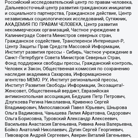
Российский исследовательский центр по правам человека,
Дальневосточный центр развития гражданских инициатив
и социального партнерства, Гражданское действие, Центр
независимых социологических исследований, Сутяжник,
АКАДЕМИЯ ПО ПРАВАМ ЧЕЛОВЕКА, Центр развития
некоммерческих организаций, Частное учреждение в
Калининграде Совета Министров северных стран,
Гражданское содействие, Трансперенси Интернешнл-Р,
Центр Защиты Прав Средств Массовой Информации,
Институт развития прессы - Сибирь, Частное учреждение в
Санкт-Петербурге Совета Министров Северных Стран,
Фонд поддержки свободы прессы, Гражданский контроль,
Человек и Закон, Общественная комиссия по сохранению
наследия академика Сахарова, Информационное
агентство МЕМО. РУ, Институт региональной прессы,
Институт Развития Свободы Информации, Экозащита!-
Женсовет, Общественный вердикт, Евразийская
антимонопольная ассоциация, Бедушев Петр Петрович,
Дзугкоева Регина Николаевна, Кривенко Сергей
Владимирович, Милославский Павел Юрьевич, Шнырова
Ольга Вадимовна, Чанышева Лилия Айратовна, Сидорович
Ольга Борисовна, Туровский Александр Алексеевич,
Васильева Анастасия Евгеньевна, Ривина Анна Валерьевна,
Бойко Анатолий Николаевич, Дугин Сергей Георгиевич,
Пивоваров Андрей Сергеевич, Аверин Виталий Евгеньевич,