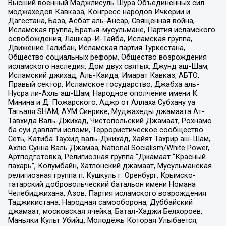
Высший военный Маджлисуль Шура Объединенных сил
моджахедов Кавказа, Конгресс народов Ичкерии и
Дагестана, База, Асбат аль-Ансар, Священная война,
Исламская группа, Братья-мусульмане, Партия исламского
освобождения, Лашкар-И-Тайба, Исламская группа,
Движение Талибан, Исламская партия Туркестана,
Общество социальных реформ, Общество возрождения
исламского наследия, Дом двух святых, Джунд аш-Шам,
Исламский джихад, Аль-Каида, Имарат Кавказ, АБТО,
Правый сектор, Исламское государство, Джабха аль-
Нусра ли-Ахль аш-Шам, Народное ополчение имени К.
Минина и Д. Пожарского, Аджр от Аллаха Субхану уа
Тагьаля SHAM, АУМ Синрике, Муджахеды джамаата Ат-
Тавхида Валь-Джихад, Чистопольский Джамаат, Рохнамо
ба суи давлати исломи, Террористическое сообщество
Сеть, Катиба Таухид валь-Джихад, Хайят Тахрир аш-Шам,
Ахлю Сунна Валь Джамаа, National Socialism/White Power,
Артподготовка, Религиозная группа “Джамаат “Красный
пахарь”, Колумбайн, Хатлонский джамаат, Мусульманская
религиозная группа п. Кушкуль г. Оренбург, Крымско-
татарский добровольческий батальон имени Номана
Челебиджихана, Азов, Партия исламского возрождения
Таджикистана, Народная самооборона, Дуббайский
джамаат, московская ячейка, Батал-Хаджи Белхороев,
Маньяки Культ Убийц, Молодёжь Которая Улыбается,