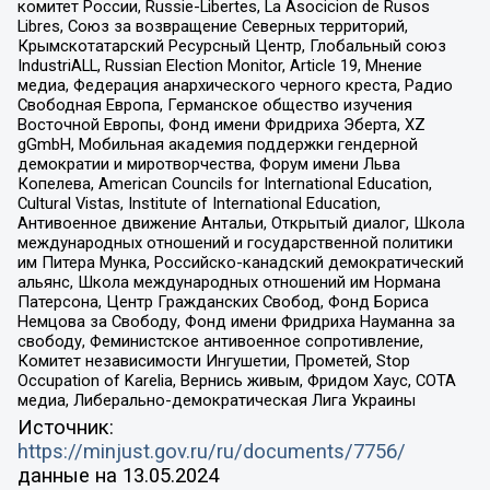
комитет России, Russie-Libertes, La Asocicion de Rusos
Libres, Союз за возвращение Северных территорий,
Крымскотатарский Ресурсный Центр, Глобальный союз
IndustriALL, Russian Election Monitor, Article 19, Мнение
медиа, Федерация анархического черного креста, Радио
Свободная Европа, Германское общество изучения
Восточной Европы, Фонд имени Фридриха Эберта, XZ
gGmbH, Мобильная академия поддержки гендерной
демократии и миротворчества, Форум имени Льва
Копелева, American Councils for International Education,
Cultural Vistas, Institute of International Education,
Антивоенное движение Антальи, Открытый диалог, Школа
международных отношений и государственной политики
им Питера Мунка, Российско-канадский демократический
альянс, Школа международных отношений им Нормана
Патерсона, Центр Гражданских Свобод, Фонд Бориса
Немцова за Свободу, Фонд имени Фридриха Науманна за
свободу, Феминистское антивоенное сопротивление,
Комитет независимости Ингушетии, Прометей, Stop
Occupation of Karelia, Вернись живым, Фридом Хаус, СОТА
медиа, Либерально-демократическая Лига Украины
Источник:
https://minjust.gov.ru/ru/documents/7756/
данные на
13.05.2024