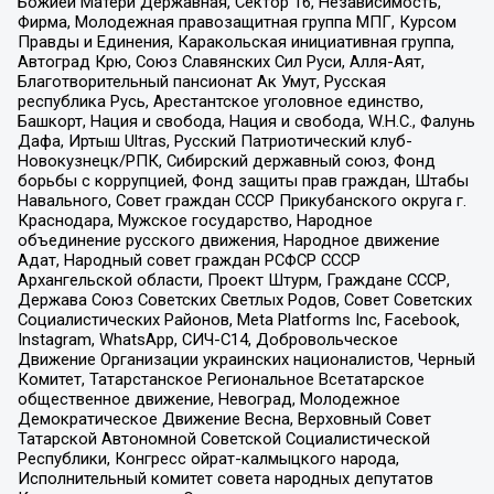
Божией Матери Державная, Сектор 16, Независимость,
Фирма, Молодежная правозащитная группа МПГ, Курсом
Правды и Единения, Каракольская инициативная группа,
Автоград Крю, Союз Славянских Сил Руси, Алля-Аят,
Благотворительный пансионат Ак Умут, Русская
республика Русь, Арестантское уголовное единство,
Башкорт, Нация и свобода, Нация и свобода, W.H.С., Фалунь
Дафа, Иртыш Ultras, Русский Патриотический клуб-
Новокузнецк/РПК, Сибирский державный союз, Фонд
борьбы с коррупцией, Фонд защиты прав граждан, Штабы
Навального, Совет граждан СССР Прикубанского округа г.
Краснодара, Мужское государство, Народное
объединение русского движения, Народное движение
Адат, Народный совет граждан РСФСР СССР
Архангельской области, Проект Штурм, Граждане СССР,
Держава Союз Советских Светлых Родов, Совет Советских
Социалистических Районов, Meta Platforms Inc, Facebook,
Instagram, WhatsApp, СИЧ-С14, Добровольческое
Движение Организации украинских националистов, Черный
Комитет, Татарстанское Региональное Всетатарское
общественное движение, Невоград, Молодежное
Демократическое Движение Весна, Верховный Совет
Татарской Автономной Советской Социалистической
Республики, Конгресс ойрат-калмыцкого народа,
Исполнительный комитет совета народных депутатов