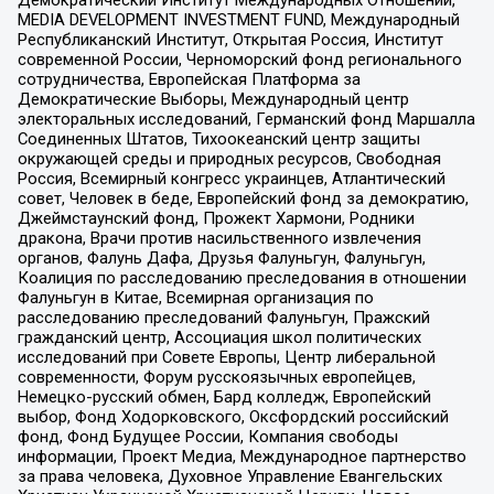
MEDIA DEVELOPMENT INVESTMENT FUND, Международный
Республиканский Институт, Открытая Россия, Институт
современной России, Черноморский фонд регионального
сотрудничества, Европейская Платформа за
Демократические Выборы, Международный центр
электоральных исследований, Германский фонд Маршалла
Соединенных Штатов, Тихоокеанский центр защиты
окружающей среды и природных ресурсов, Свободная
Россия, Всемирный конгресс украинцев, Атлантический
совет, Человек в беде, Европейский фонд за демократию,
Джеймстаунский фонд, Прожект Хармони, Родники
дракона, Врачи против насильственного извлечения
органов, Фалунь Дафа, Друзья Фалуньгун, Фалуньгун,
Коалиция по расследованию преследования в отношении
Фалуньгун в Китае, Всемирная организация по
расследованию преследований Фалуньгун, Пражский
гражданский центр, Ассоциация школ политических
исследований при Совете Европы, Центр либеральной
современности, Форум русскоязычных европейцев,
Немецко-русский обмен, Бард колледж, Европейский
выбор, Фонд Ходорковского, Оксфордский российский
фонд, Фонд Будущее России, Компания свободы
информации, Проект Медиа, Международное партнерство
за права человека, Духовное Управление Евангельских