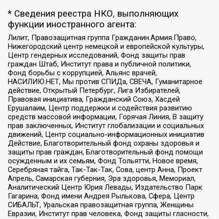
* Сведения реестра НКО, выполняющих
функции иностранного агента:
Лилит, Правозащитная группа Гражданин.Армия.Право,
Нижегородский центр немецкой и европейской культуры,
Центр гендерных исследований, Фонд защиты прав
граждан Штаб, Институт права и публичной политики,
Фонд борьбы с коррупцией, Альянс врачей,
НАСИЛИЮ.НЕТ, Мы против СПИДа, СВЕЧА, Гуманитарное
действие, Открытый Петербург, Лига Избирателей,
Правовая инициатива, Гражданский Союз, Хасдей
Ерушалаим, Центр поддержки и содействия развитию
средств массовой информации, Горячая Линия, В защиту
прав заключенных, Институт глобализации и социальных
движений, Центр социально-информационных инициатив
Действие, Благотворительный фонд охраны здоровья и
защиты прав граждан, Благотворительный фонд помощи
осужденным и их семьям, Фонд Тольятти, Новое время,
Серебряная тайга, Так-Так-Так, Сова, центр Анна, Проект
Апрель, Самарская губерния, Эра здоровья, Мемориал,
Аналитический Центр Юрия Левады, Издательство Парк
Гагарина, Фонд имени Андрея Рылькова, Сфера, Центр
СИБАЛЬТ, Уральская правозащитная группа, Женщины
Евразии, Институт прав человека, Фонд защиты гласности,