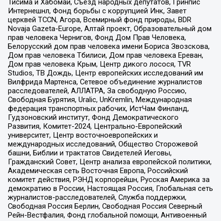
Тисима и Хабомаи, Съезд народных депутатов, Гринпис
Интернешнл, Фонд борьбы с коррупцией Инк, Завет
церквей TCCN, Агора, Всемирный фонд природы, BDR
Novaja Gazeta-Europe, Алтай проект, Образовательный дом
прав человека Чернигов, Фонд Дом Прав Человека,
Белорусский дом прав человека имени Бориса Звозскова,
Дом прав человека Тбилиси, Дом прав человека Ереван,
Дом прав человека Крым, Центр дикого лосося, TVR
Studios, ТВ Дождь, Центр европейских исследований им
Вилфрида Мартенса, Сетевое объединение журналистов
расследователей, АЛЛАТРА, За свободную Россию,
Свободная Бурятия, Uralic, UnKremlin, Международная
федерация транспортных рабочих, ИстЧам Финланд,
Гудзоновский институт, Фонд Демократического
Развития, Комитет-2024, Центрально-Европейский
университет, Центр восточноевропейских и
международных исследований, Общество Сторожевой
башни, Библии и трактатов Свидетелей Иеговы,
Гражданский Совет, Центр анализа европейской политики,
Академическая сеть Восточная Европа, Российский
комитет действия, РЭНД корпорейшн, Русская Америка за
демократию в России, Настоящая Россия, Глобальная сеть
журналистов-расследователей, Служба поддержки,
Свободная Россия Берлин, Свободная Россия Северный
Рейн-Вестфалия, Фонд глобальной помощи, Антивоенный