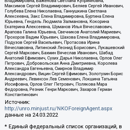
Владимировна, Баженова Светлана Куприяновна,
Максимов Сергей Владимирович, Беляев Сергей Иванович,
Голубева Елена Николаевна, Ганнушкина Светлана
Алексеевна, Закс Елена Владимировна, Буртина Елена
Юрьевна, Гендель Людмила Залмановна, Кокорина
Екатерина Алексеевна, Шуманов Илья Вячеславович,
Арапова Галина Юрьевна, Свечников Анатолий Мариевич,
Прохоров Вадим Юрьевич, Шахова Елена Владимировна,
Подузов Сергей Васильевич, Протасова Ирина
Вячеславовна, Литинский Леонид Борисович, Лукашевский
Сергей Маркович, Бахмин Вячеслав Иванович, Шабад
Анатолий Ефимович, Сухих Дарья Николаевна, Орлов Олег
Петрович, Добровольская Анна Дмитриевна, Королева
Александра Евгеньевна, Смирнов Владимир
Александрович, Вицин Сергей Ефимович, Золотухин Борис
Андреевич, Левинсон Лев Семенович, Локшина Татьяна
Иосифовна, Орлов Олег Петрович, Полякова Мара
Федоровна, Резник Генри Маркович, Захаров Герман
Константинович
Источник:
http://unro.minjust.ru/NKOForeignAgent.aspx
данные на
24.03.2022
* Единый федеральный список организаций, в