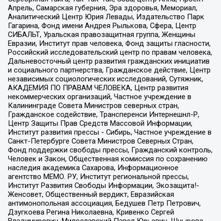
Апрель, Самарская губерния, Эра здоровья, Мемориал,
Аналитический Центр Юрия Левады, Издательство Парк
Гагарина, Фонд имени Андрея Рылькова, Сфера, Центр
СИБАЛЬТ, Уральская правозащитная группа, Женщины
Евразии, Институт прав человека, Фонд защиты гласности,
Российский исследовательский центр по правам человека,
Дальневосточный центр развития гражданских инициатив
и социального партнерства, Гражданское действие, Центр
независимых социологических исследований, Сутяжник,
АКАДЕМИЯ ПО ПРАВАМ ЧЕЛОВЕКА, Центр развития
некоммерческих организаций, Частное учреждение в
Калининграде Совета Министров северных стран,
Гражданское содействие, Трансперенси Интернешнл-Р,
Центр Защиты Прав Средств Массовой Информации,
Институт развития прессы - Сибирь, Частное учреждение в
Санкт-Петербурге Совета Министров Северных Стран,
Фонд поддержки свободы прессы, Гражданский контроль,
Человек и Закон, Общественная комиссия по сохранению
наследия академика Сахарова, Информационное
агентство МЕМО. РУ, Институт региональной прессы,
Институт Развития Свободы Информации, Экозащита!-
Женсовет, Общественный вердикт, Евразийская
антимонопольная ассоциация, Бедушев Петр Петрович,
Дзугкоева Регина Николаевна, Кривенко Сергей