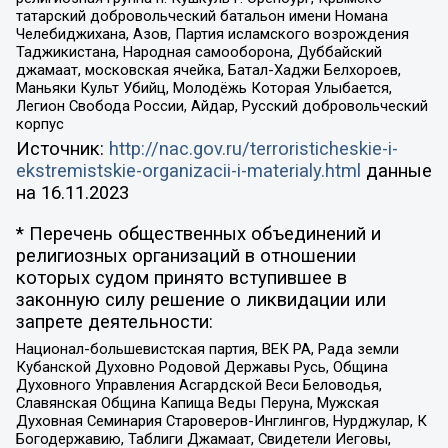
татарский добровольческий батальон имени Номана
Челебиджихана, Азов, Партия исламского возрождения
Таджикистана, Народная самооборона, Дуббайский
джамаат, московская ячейка, Батал-Хаджи Белхороев,
Маньяки Культ Убийц, Молодёжь Которая Улыбается,
Легион Свобода России, Айдар, Русский добровольческий
корпус
Источник:
http://nac.gov.ru/terroristicheskie-i-
ekstremistskie-organizacii-i-materialy.html
данные
на
16.11.2023
* Перечень общественных объединений и
религиозных организаций в отношении
которых судом принято вступившее в
законную силу решение о ликвидации или
запрете деятельности:
Национал-большевистская партия, ВЕК РА, Рада земли
Кубанской Духовно Родовой Державы Русь, Община
Духовного Управления Асгардской Веси Беловодья,
Славянская Община Капища Веды Перуна, Мужская
Духовная Семинария Староверов-Инглингов, Нурджулар, К
Богодержавию, Таблиги Джамаат, Свидетели Иеговы,