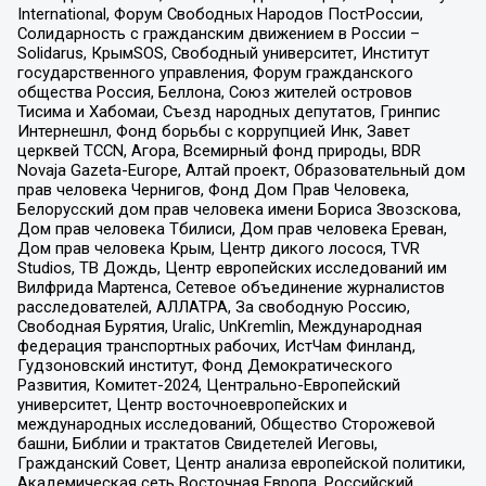
International, Форум Свободных Народов ПостРоссии,
Солидарность с гражданским движением в России –
Solidarus, КрымSOS, Свободный университет, Институт
государственного управления, Форум гражданского
общества Россия, Беллона, Союз жителей островов
Тисима и Хабомаи, Съезд народных депутатов, Гринпис
Интернешнл, Фонд борьбы с коррупцией Инк, Завет
церквей TCCN, Агора, Всемирный фонд природы, BDR
Novaja Gazeta-Europe, Алтай проект, Образовательный дом
прав человека Чернигов, Фонд Дом Прав Человека,
Белорусский дом прав человека имени Бориса Звозскова,
Дом прав человека Тбилиси, Дом прав человека Ереван,
Дом прав человека Крым, Центр дикого лосося, TVR
Studios, ТВ Дождь, Центр европейских исследований им
Вилфрида Мартенса, Сетевое объединение журналистов
расследователей, АЛЛАТРА, За свободную Россию,
Свободная Бурятия, Uralic, UnKremlin, Международная
федерация транспортных рабочих, ИстЧам Финланд,
Гудзоновский институт, Фонд Демократического
Развития, Комитет-2024, Центрально-Европейский
университет, Центр восточноевропейских и
международных исследований, Общество Сторожевой
башни, Библии и трактатов Свидетелей Иеговы,
Гражданский Совет, Центр анализа европейской политики,
Академическая сеть Восточная Европа, Российский