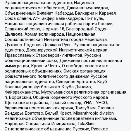
Русское национальное единство, Национал-
социалистическое общество, Джамаат мувахидов,
Объединенный Вилайат Кабарды, Балкарии и Карачая,
Союз славян, Ат-Такфир Валь-Хиджра, Пит Буль,
Национал-социалистическая рабочая партия России,
Славянский союз, Формат-18, Благородный Орден
Дьявола, Армия воли народа, Национальная
Социалистическая Инициатива города Череповца,
Духовно-Родовая Держава Русь, Русское национальное
единство, Древнерусской Инглистической церкви
Православных Староверов-Инглингов, Русский
общенациональный союз, Движение против нелегальной
иммиграции, Кровь и Честь, О свободе совести и о
религиозных объединениях, Омская организация
общественного политического движения Русское
национальное единство, Северное Братство, Клуб
Болельщиков Футбольного Клуба Динамо,
Файзрахманисты, Мусульманская религиозная организация
п. Боровский, Община Коренного Русского народа
Щелковского района, Правый сектор, УНА - УНСО,
Украинская повстанческая армия, Тризуб им. Степана
Бандеры, Братство, Белый Крест, Misanthropic division,
Религиозное объединение последователей инглиизма,
Народная Социальная Инициатива, TulaSkins,
Этнополитическое объединение Русские, Русское