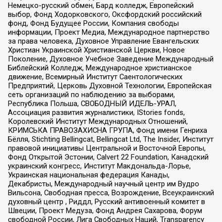
Немецко-русский обмен, Бард колледж, Европейский
выбор, Фонд Ходорковского, Оксфордский российский
фонд, Фонд Будущее России, Компания свободы
информации, Проект Медиа, Международное партнерство
за права человека, Духовное Управление Евангельских
Христиан Украинской Христианской Церкви, Новое
Поколение, Духовное Учебное Заведение Международный
Библейский Колледж, Международное христианское
движение, Всемирный Институт Саентологических
Предприятий, Церковь Духовной Технологии, Европейская
сеть организаций по наблюдению за выборами,
Республика Польша, СВОБОДНЫЙ ИДЕЛЬ-УРАЛ,
Ассоциация развития журналистики, IStories fonds,
Королевский Институт Международных Отношений,
КРИМСЬКА ПРАВОЗАХИСНА ГРУПА, Фонд имени Генриха
Бёлля, Stichting Bellingcat, Bellingcat Ltd, The Insider, Институт
правовой инициативы Центральной и Восточной Европы,
Фонд Открытой Эстонии, Calvert 22 Foundation, Канадский
украинский конгресс, Институт Макдональда-Лорье,
Украинская национальная федерация Канады,
Декабристы, Международный научный центр им Вудро
Вильсона, Свободная пресса, Возрождение, Всеукраинский
духовный центр , Риддл, Русский антивоенный комитет в
Швеции, Проект Медуза, Фонд Андрея Сахарова, Форум
свободной России, Лига Свободных Наций, Transparеncy