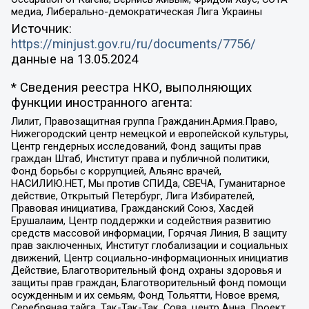
медиа, Либерально-демократическая Лига Украины
Источник:
https://minjust.gov.ru/ru/documents/7756/
данные на
13.05.2024
* Сведения реестра НКО, выполняющих
функции иностранного агента:
Лилит, Правозащитная группа Гражданин.Армия.Право,
Нижегородский центр немецкой и европейской культуры,
Центр гендерных исследований, Фонд защиты прав
граждан Штаб, Институт права и публичной политики,
Фонд борьбы с коррупцией, Альянс врачей,
НАСИЛИЮ.НЕТ, Мы против СПИДа, СВЕЧА, Гуманитарное
действие, Открытый Петербург, Лига Избирателей,
Правовая инициатива, Гражданский Союз, Хасдей
Ерушалаим, Центр поддержки и содействия развитию
средств массовой информации, Горячая Линия, В защиту
прав заключенных, Институт глобализации и социальных
движений, Центр социально-информационных инициатив
Действие, Благотворительный фонд охраны здоровья и
защиты прав граждан, Благотворительный фонд помощи
осужденным и их семьям, Фонд Тольятти, Новое время,
Серебряная тайга, Так-Так-Так, Сова, центр Анна, Проект