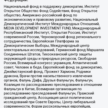
Национальный фонд в поддержку демократии, Институт
Открытое Общество Фонд Содействия, Фонд Открытое
общество, Американо-российский фонд по
экономическому и правовому развитию, Национальный
Демократический Институт Международных Отношений,
MEDIA DEVELOPMENT INVESTMENT FUND, Международный
Республиканский Институт, Открытая Россия, Институт
современной России, Черноморский фонд регионального
сотрудничества, Европейская Платформа за
Демократические Выборы, Международный центр
электоральных исследований, Германский фонд Маршалла
Соединенных Штатов, Тихоокеанский центр защиты
окружающей среды и природных ресурсов, Свободная
Россия, Всемирный конгресс украинцев, Атлантический
совет, Человек в беде, Европейский фонд за демократию,
Джеймстаунский фонд, Прожект Хармони, Родники
дракона, Врачи против насильственного извлечения
органов, Фалунь Дафа, Друзья Фалуньгун, Фалуньгун,
Коалиция по расследованию преследования в отношении
Фалуньгун в Китае, Всемирная организация по
расследованию преследований Фалуньгун, Пражский
гражданский центр, Ассоциация школ политических
исследований при Совете Европы, Центр либеральной
современности, Форум русскоязычных европейцев,