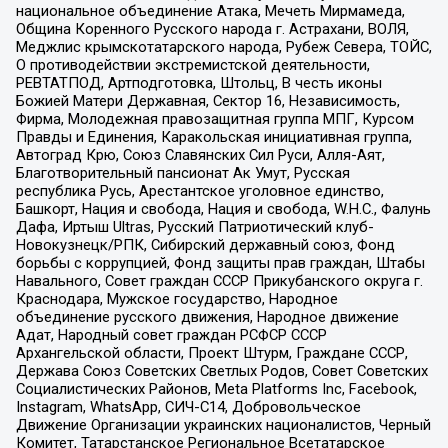
национальное объединение Атака, Мечеть Мирмамеда,
Община Коренного Русского народа г. Астрахани, ВОЛЯ,
Меджлис крымскотатарского народа, Рубеж Севера, ТОЙС,
О противодействии экстремистской деятельности,
РЕВТАТПОД, Артподготовка, Штольц, В честь иконы
Божией Матери Державная, Сектор 16, Независимость,
Фирма, Молодежная правозащитная группа МПГ, Курсом
Правды и Единения, Каракольская инициативная группа,
Автоград Крю, Союз Славянских Сил Руси, Алля-Аят,
Благотворительный пансионат Ак Умут, Русская
республика Русь, Арестантское уголовное единство,
Башкорт, Нация и свобода, Нация и свобода, W.H.С., Фалунь
Дафа, Иртыш Ultras, Русский Патриотический клуб-
Новокузнецк/РПК, Сибирский державный союз, Фонд
борьбы с коррупцией, Фонд защиты прав граждан, Штабы
Навального, Совет граждан СССР Прикубанского округа г.
Краснодара, Мужское государство, Народное
объединение русского движения, Народное движение
Адат, Народный совет граждан РСФСР СССР
Архангельской области, Проект Штурм, Граждане СССР,
Держава Союз Советских Светлых Родов, Совет Советских
Социалистических Районов, Meta Platforms Inc, Facebook,
Instagram, WhatsApp, СИЧ-С14, Добровольческое
Движение Организации украинских националистов, Черный
Комитет, Татарстанское Региональное Всетатарское