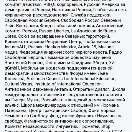
комитет действия, РЭНД корпорейшн, Русская Америка за
демократию в России, Настоящая Россия, Глобальная сеть
журналистов-расследователей, Служба поддержки,
Свободная Россия Берлин, Свободная Россия Северный
Рейн-Вестфалия, Фонд глобальной помощи, Антивоенный
комитет России, Russie-Libertes, La Asocicion de Rusos
Libres, Союз за возвращение Северных территорий,
Крымскотатарский Ресурсный Центр, Глобальный союз
IndustriALL, Russian Election Monitor, Article 19, Мнение
медиа, Федерация анархического черного креста, Радио
Свободная Европа, Германское общество изучения
Восточной Европы, Фонд имени Фридриха Эберта, XZ
gGmbH, Мобильная академия поддержки гендерной
демократии и миротворчества, Форум имени Льва
Копелева, American Councils for International Education,
Cultural Vistas, Institute of International Education,
Антивоенное движение Антальи, Открытый диалог, Школа
международных отношений и государственной политики
им Питера Мунка, Российско-канадский демократический
альянс, Школа международных отношений им Нормана
Патерсона, Центр Гражданских Свобод, Фонд Бориса
Немцова за Свободу, Фонд имени Фридриха Науманна за
свободу, Феминистское антивоенное сопротивление,
Комитет независимости Ингушетии, Прометей, Stop
Occupation of Karelia, Вернись живым, Фридом Хаус, СОТА