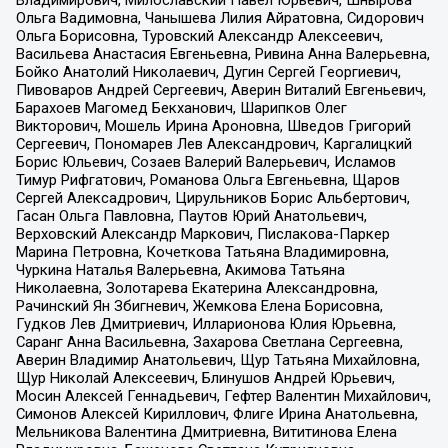
Владимирович, Милославский Павел Юрьевич, Шнырова
Ольга Вадимовна, Чанышева Лилия Айратовна, Сидорович
Ольга Борисовна, Туровский Александр Алексеевич,
Васильева Анастасия Евгеньевна, Ривина Анна Валерьевна,
Бойко Анатолий Николаевич, Дугин Сергей Георгиевич,
Пивоваров Андрей Сергеевич, Аверин Виталий Евгеньевич,
Барахоев Магомед Бекханович, Шарипков Олег
Викторович, Мошель Ирина Ароновна, Шведов Григорий
Сергеевич, Пономарев Лев Александрович, Каргалицкий
Борис Юльевич, Созаев Валерий Валерьевич, Исламов
Тимур Рифгатович, Романова Ольга Евгеньевна, Щаров
Сергей Алексадрович, Цирульников Борис Альбертович,
Гасан Ольга Павловна, Паутов Юрий Анатольевич,
Верховский Александр Маркович, Пислакова-Паркер
Марина Петровна, Кочеткова Татьяна Владимировна,
Чуркина Наталья Валерьевна, Акимова Татьяна
Николаевна, Золотарева Екатерина Александровна,
Рачинский Ян Збигневич, Жемкова Елена Борисовна,
Гудков Лев Дмитриевич, Илларионова Юлия Юрьевна,
Саранг Анна Васильевна, Захарова Светлана Сергеевна,
Аверин Владимир Анатольевич, Щур Татьяна Михайловна,
Щур Николай Алексеевич, Блинушов Андрей Юрьевич,
Мосин Алексей Геннадьевич, Гефтер Валентин Михайлович,
Симонов Алексей Кириллович, Флиге Ирина Анатольевна,
Мельникова Валентина Дмитриевна, Вититинова Елена